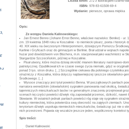
Liczba stron:
272 z ilustracjami czarno-bi
ISBN:
978-83-61508-69-4
j
Wydanie:
pierwsze, oprawa miękka
Opis:
3,
Ze wstępu Daniela Kalinowskiego:
Jan Ernest Benno (Johann Ernst Benno, właściwe nazwisko: Benike) - ur. 1
zm. 19 kwietnia 1848 roku w Koszalinie - to niemiecki pisarz, poeta i historyk d
40. XIX wieku na ówczesnym Hinterpommern, dzisiejszym Pomorzu Środkowy
Karlinie i Gryficach oraz do gimnazjum w Berlinie. Brał udział w wojnach napo
,
huzar pod dowództwem von Blüchera, m.in. stacjonował jako wachmistrz w Sła
E
Stargardzie Szczecińskim, później w Koszalinie.
Pisał utwory, które można dzisiaj określić mianem literatury nastrojowo-dom
patriotycznej. Opublikował ich w czasie swego życia niemało, gdyż w oryginal
h z
ponad 3 tys. stron druku. [...] Szczególnie ciekawa dla polskiego czytelnika j
strażniczy z Koszalina
, która dotyczy najdawniejszej i jeszcze słowiańsko-ger
Środkowego. [...]
Wysoce znaczący jest tytuł powieści Benna. W początkowych partiach powi
e
narratora wenedzkim (słowiańskim) sygnałem panowania nad okolicą, świadczy
tajemniczych mieszkańcach lasów i w generalnym znaczeniu przejmował groz
scenach tej części powieści dźwięk róg zapowiadał przemoc, dzikość, nawet śm
Słowianie. W ostatnich jednak partiach powieści róg staje się sygnałem stra
kultury niemieckiej, która potwierdza swą obecność na zajętych ziemiach. Un
ÓW
terytorium dźwięk uspokaja niemieckich mieszkańców, świadcząc już nie o słowi
-
nich przestrzeni. Pojawia się wszakże jeszcze jeden, współczesny kontekst tyt
Spis treści:
Daniel Kalinowski
 W