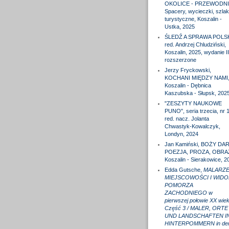
OKOLICE - PRZEWODNI
Spacery, wycieczki, szlak
turystyczne, Koszalin -
Ustka, 2025
ŚLEDŹ A SPRAWA POLS
red. Andrzej Chludziński,
Koszalin, 2025, wydanie II
rozszerzone
Jerzy Fryckowski,
KOCHANI MIĘDZY NAMI
Koszalin - Dębnica
Kaszubska - Słupsk, 202
"ZESZYTY NAUKOWE
PUNO", seria trzecia, nr 1
red. nacz. Jolanta
Chwastyk-Kowalczyk,
Londyn, 2024
Jan Kamiński, BOŻY DAR
POEZJA, PROZA, OBRA
Koszalin - Sierakowice, 2
Edda Gutsche,
MALARZE
MIEJSCOWOŚCI I WIDO
POMORZA
ZACHODNIEGO w
pierwszej połowie XX wiek
Część 3 / MALER, ORTE
UND LANDSCHAFTEN I
HINTERPOMMERN in de