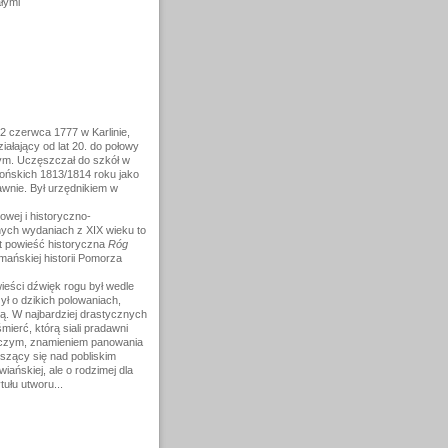
ałymi
2 czerwca 1777 w Karlinie,
ziałający od lat 20. do połowy
m. Uczęszczał do szkół w
leońskich 1813/1814 roku jako
wnie. Był urzędnikiem w
owej i historyczno-
nych wydaniach z XIX wieku to
est powieść historyczna
Róg
mańskiej historii Pomorza
eści dźwięk rogu był wedle
ł o dzikich polowaniach,
ą. W najbardziej drastycznych
ierć, którą siali pradawni
żniczym, znamieniem panowania
oszący się nad pobliskim
ańskiej, ale o rodzimej dla
ułu utworu...