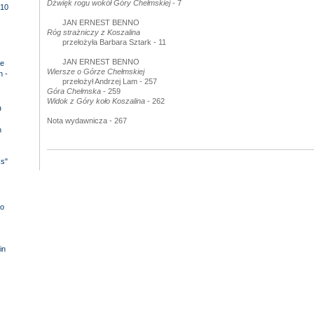
Dźwięk rogu wokół Góry Chełmskiej
- 7
10
JAN ERNEST BENNO
Róg strażniczy z Koszalina
przełożyła Barbara Sztark - 11
JAN ERNEST BENNO
e
Wiersze o Górze Chełmskiej
n -
przełożył Andrzej Lam - 257
Góra Chełmska
- 259
Widok z Góry koło Koszalina
- 262
D
Nota wydawnicza - 267
n
ks"
o
in