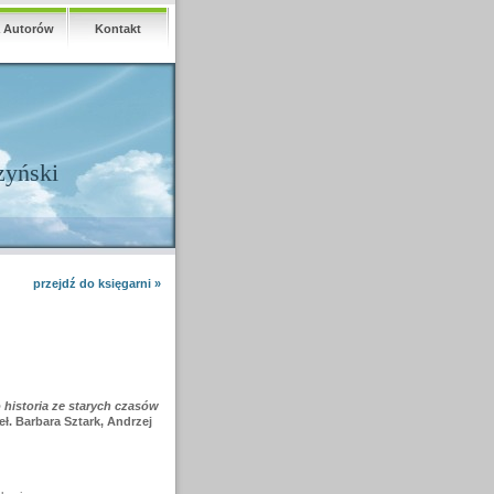
a Autorów
Kontakt
zyński
przejdź do księgarni »
 historia ze starych czasów
zeł. Barbara Sztark, Andrzej