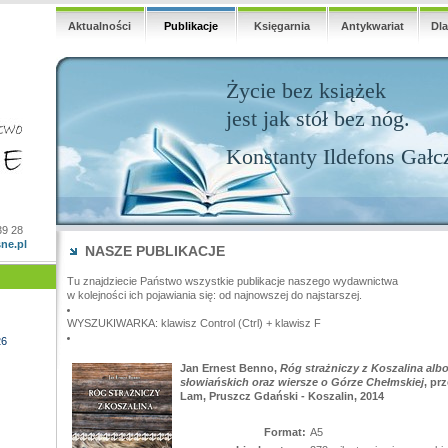
Aktualności
Publikacje
Księgarnia
Antykwariat
Dl
Życie bez książek
jest jak stół bez nóg.
Konstanty Ildefons Gałc
39 28
ne.pl
NASZE PUBLIKACJE
Tu znajdziecie Państwo wszystkie publikacje naszego wydawnictwa
w kolejności ich pojawiania się: od najnowszej do najstarszej.
WYSZUKIWARKA: klawisz Control (Ctrl) + klawisz F
26
Jan Ernest Benno,
Róg strażniczy z Koszalina albo
słowiańskich oraz wiersze o Górze Chełmskiej
, pr
Lam, Pruszcz Gdański - Koszalin, 2014
Format:
A5