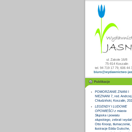
ul. Zakole 16/8
75-814 Koszalin
tel. 94 719 17 79, 606 44 
biuro@wydawnictwo-jas
Publikacje
POMORZANIE ZNANI I
NIEZNANI 7, red. Andrzej
Chludziński, Koszalin, 20
LEGENDY I LUDOWE
OPOWIEŚCI z miasta
Słupska i powiatu
słupskiego
, zebrał i wydał
Otto Knoop, tłumaczenie,
ilustracje Edda Gutsche,