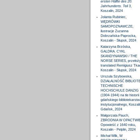
ersten Hälfte des 20.
Jahrhunderts. Teil 3
,
Koszalin, 2024
Jolanta Rubiniec,
WĘDRÓWKI
SAMOPOZNAWCZE,
ilustracje Zuzanna
Dobrzańska-Paprocka,
Koszalin - Słupsk, 2024
Katarzyna Brzóska,
GALDRA. CYKL
SKANDYNAWSKI / THE
NORSE SERIES, przełożył
translated Remigiusz Tka
Koszalin - Słupsk, 2024
Urszula Szybowska,
DZIAŁALNOŚĆ BIBLIOTE
TECHNISCHE
HOCHSCHULE DANZIG
(1904-1944) na tle historii
gdańskiego bibliotekarstw
instytucjonalnego, Koszali
Gdańsk, 2024
Małgorzata Pauch,
ZBRODNIA W OPACTWIE
Opowieść z 1640 roku,
Koszalin - Pelplin, 2024
Michał Wilk, W