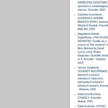
NIEBEZPIECZEŃSTWIE! 
opowieści o zadziwiającej
naturze, Koszalin, 2026
Zdzisław Drzewiecki,
LEGENDA O HERBIE
BIAŁEGO BORU, ilustracj
Wojciech Kostiuk, Koszali
Biały Bór, 2025
Magdalena Wanda
Zegarlińska, LYNCHLAN
REVISITED. Duality as a
source of "the uncanny" i
films directed by David
Lynch, seria "Prace
Naukowe / Scientific Wor
nr 8, Koszalin - Gdańsk,
2025
Janusz Szalewski,
LEGENDY KOCIEWSKIE 
dawnych czasach,
ciekawych miejscach,
niezwykłych ludziach i
dziwnych istotach, Koszal
- Bobowo, 2025
Katarzyna Brzóska,
ŻYWIOŁY, Koszalin -
Słupsk, 2025
Edda Gutsche, USTKA I