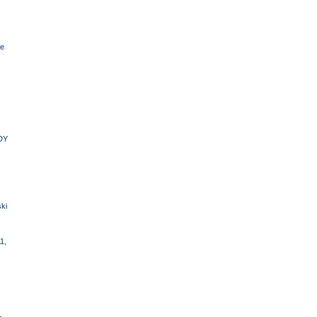
e
DY
ki
1,