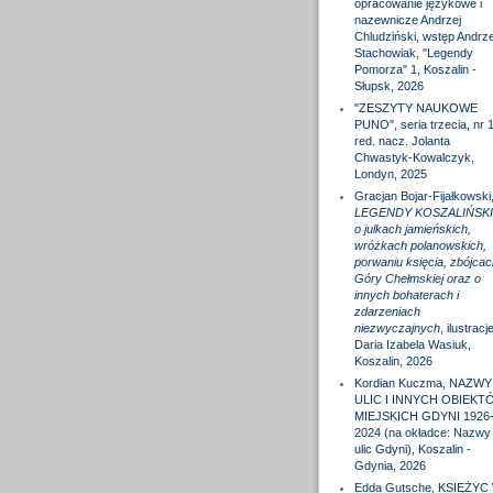
opracowanie językowe i
nazewnicze Andrzej
Chludziński, wstęp Andrze
Stachowiak, "Legendy
Pomorza" 1, Koszalin -
Słupsk, 2026
"ZESZYTY NAUKOWE
PUNO", seria trzecia, nr 1
red. nacz. Jolanta
Chwastyk-Kowalczyk,
Londyn, 2025
Gracjan Bojar-Fijałkowski
LEGENDY KOSZALIŃSKI
o julkach jamieńskich,
wróżkach polanowskich,
porwaniu księcia, zbójcac
Góry Chełmskiej oraz o
innych bohaterach i
zdarzeniach
niezwyczajnych
, ilustracj
Daria Izabela Wasiuk,
Koszalin, 2026
Kordian Kuczma, NAZWY
ULIC I INNYCH OBIEKT
MIEJSKICH GDYNI 1926
2024 (na okładce: Nazwy
ulic Gdyni), Koszalin -
Gdynia, 2026
Edda Gutsche, KSIĘŻYC