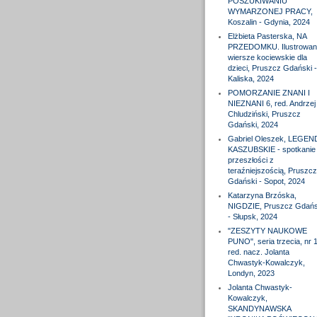
POSZUKIWANIU
WYMARZONEJ PRACY,
Koszalin - Gdynia, 2024
Elżbieta Pasterska, NA
PRZEDOMKU. Ilustrowan
wiersze kociewskie dla
dzieci, Pruszcz Gdański -
Kaliska, 2024
POMORZANIE ZNANI I
NIEZNANI 6, red. Andrzej
Chludziński, Pruszcz
Gdański, 2024
Gabriel Oleszek, LEGEN
KASZUBSKIE - spotkanie
przeszłości z
teraźniejszością, Pruszcz
Gdański - Sopot, 2024
Katarzyna Brzóska,
NIGDZIE, Pruszcz Gdańs
- Słupsk, 2024
"ZESZYTY NAUKOWE
PUNO", seria trzecia, nr 1
red. nacz. Jolanta
Chwastyk-Kowalczyk,
Londyn, 2023
Jolanta Chwastyk-
Kowalczyk,
SKANDYNAWSKA