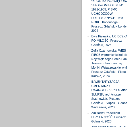
"KRONIKA POŚWIĘCON
SPRAWOM POLSKIM"
1971-1985. PISMO
UCHODŹCÓW
POLITYCZNYCH 1968
ROKU, Kopenhaga -
Pruszcz Gdański - Londy
2024
Ewa Pisarska, UCIECZK
PO MIŁOŚĆ, Pruszcz
Gdański, 2024
Zofia Czarnowska, WIEŚ
PIECE w promieniu kościo
Najświętszego Serca Pan
Jezusa z twórczością
Moniki Wałaszewskiej w tl
Pruszcz Gdański - Piece 
Kaliska, 2024
INWENTARYZACJA
CMENTARZY
EWANGELICKICH GMIN
SŁUPSK, red. Andrzej
Stachowiak, Pruszcz
Gdański - Słupsk - Gdańs
Warszawa, 2023
Zdzisław Drzewiecki,
BEZSENNOŚĆ, Pruszcz
Gdański, 2023