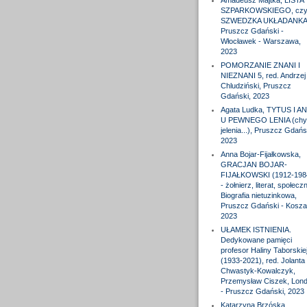
Amadeusz Majtka, LISTA
SZPARKOWSKIEGO, czyl
SZWEDZKA UKŁADANKA
Pruszcz Gdański -
Włocławek - Warszawa,
2023
POMORZANIE ZNANI I
NIEZNANI 5, red. Andrzej
Chludziński, Pruszcz
Gdański, 2023
Agata Ludka, TYTUS I A
U PEWNEGO LENIA (chy
jelenia...), Pruszcz Gdańs
2023
Anna Bojar-Fijałkowska,
GRACJAN BOJAR-
FIJAŁKOWSKI (1912-198
- żołnierz, literat, społeczn
Biografia nietuzinkowa,
Pruszcz Gdański - Koszal
2023
UŁAMEK ISTNIENIA.
Dedykowane pamięci
profesor Haliny Taborskie
(1933-2021), red. Jolanta
Chwastyk-Kowalczyk,
Przemysław Ciszek, Lon
- Pruszcz Gdański, 2023
Katarzyna Brzóska,