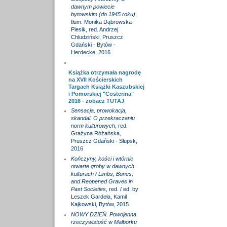
dawnym powiecie
bytowskim (do 1945 roku)
,
tłum. Monika Dąbrowska-
Piesik, red. Andrzej
Chludziński, Pruszcz
Gdański - Bytów -
Herdecke, 2016
Książka otrzymała nagrodę
na XVII Kościerskich
Targach Książki Kaszubskiej
i Pomorskiej "Costerina"
2016 - zobacz
TUTAJ
Sensacja, prowokacja,
skandal. O przekraczaniu
norm kulturowych
, red.
Grażyna Różańska,
Pruszcz Gdański - Słupsk,
2016
Kończyny, kości i wtórnie
otwarte groby w dawnych
kulturach / Limbs, Bones,
and Reopened Graves in
Past Societies
, red. / ed. by
Leszek Gardeła, Kamil
Kajkowski, Bytów, 2015
NOWY DZIEŃ. Powojenna
rzeczywistość w Malborku