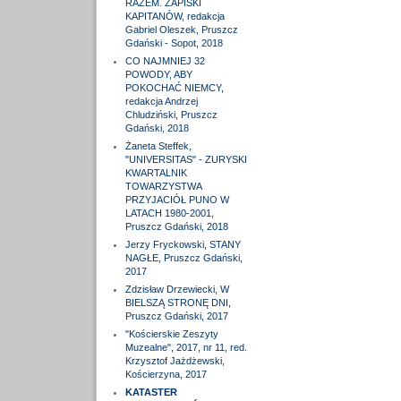
RAZEM. ZAPISKI
KAPITANÓW, redakcja
Gabriel Oleszek, Pruszcz
Gdański - Sopot, 2018
CO NAJMNIEJ 32
POWODY, ABY
POKOCHAĆ NIEMCY,
redakcja Andrzej
Chludziński, Pruszcz
Gdański, 2018
Żaneta Steffek,
"UNIVERSITAS" - ZURYSKI
KWARTALNIK
TOWARZYSTWA
PRZYJACIÓŁ PUNO W
LATACH 1980-2001,
Pruszcz Gdański, 2018
Jerzy Fryckowski, STANY
NAGŁE, Pruszcz Gdański,
2017
Zdzisław Drzewiecki, W
BIELSZĄ STRONĘ DNI,
Pruszcz Gdański, 2017
"Kościerskie Zeszyty
Muzealne", 2017, nr 11, red.
Krzysztof Jażdżewski,
Kościerzyna, 2017
KATASTER