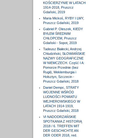
KOŚCIERZYNIE W LATACH
1914-2018, Pruszcz
Gdański, 2019
Maria Mickoś, RYBY I LWY,
Pruszcz Gdański, 2019
Gabriel P. Oleszek, KIEDY
BYŁEM ŚREDNIM
CHŁOPCEM, Pruszcz
Gdański - Sopot, 2019
Tadeusz Białecki, Andrzej
Chludziński, SŁOWIAŃSKIE
NAZWY GEOGRAFICZNE
W NIEMCZECH. Część I A:
Pomorze Przednie (bez
Rugii), Meklemburgia i
Holsztyn, Szczecin -
Pruszcz Gdański, 2018
Daniel Dempc, STRATY
WOJENNE WŚRÓD
LUDNOŚCI POWIATU
WEJHEROWSKIEGO W
LATACH 1914-1919,
Pruszcz Gdański, 2018
VI NADODRZAŃSKIE
SPOTKANIA Z HISTORIĄ
2018 / 6. TREFFEN MIT
DER GESCHICHTE AN
DER ODER 2018, red.