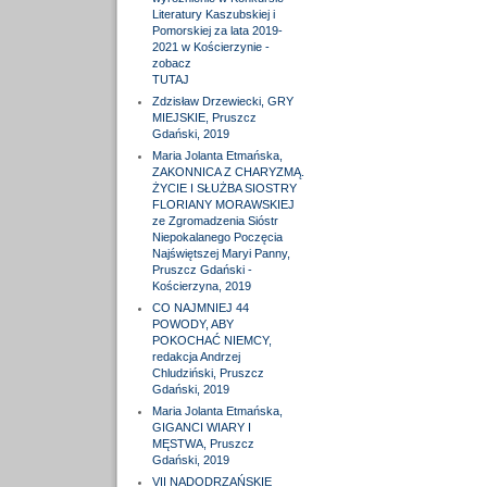
Literatury Kaszubskiej i
Pomorskiej za lata 2019-
2021 w Kościerzynie -
zobacz
TUTAJ
Zdzisław Drzewiecki, GRY
MIEJSKIE, Pruszcz
Gdański, 2019
Maria Jolanta Etmańska,
ZAKONNICA Z CHARYZMĄ.
ŻYCIE I SŁUŻBA SIOSTRY
FLORIANY MORAWSKIEJ
ze Zgromadzenia Sióstr
Niepokalanego Poczęcia
Najświętszej Maryi Panny,
Pruszcz Gdański -
Kościerzyna, 2019
CO NAJMNIEJ 44
POWODY, ABY
POKOCHAĆ NIEMCY,
redakcja Andrzej
Chludziński, Pruszcz
Gdański, 2019
Maria Jolanta Etmańska,
GIGANCI WIARY I
MĘSTWA, Pruszcz
Gdański, 2019
VII NADODRZAŃSKIE