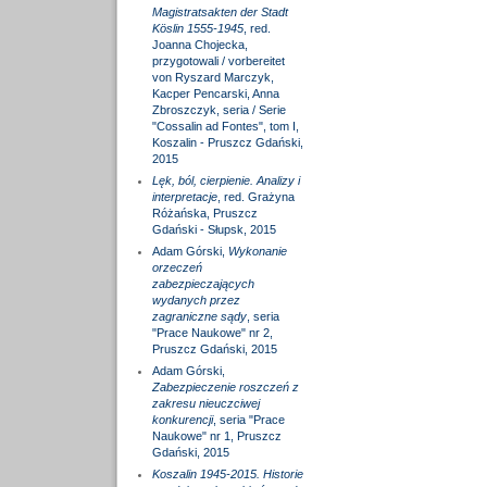
Magistratsakten der Stadt
Köslin 1555-1945
, red.
Joanna Chojecka,
przygotowali / vorbereitet
von Ryszard Marczyk,
Kacper Pencarski, Anna
Zbroszczyk, seria / Serie
"Cossalin ad Fontes", tom I,
Koszalin - Pruszcz Gdański,
2015
Lęk, ból, cierpienie. Analizy i
interpretacje
, red. Grażyna
Różańska, Pruszcz
Gdański - Słupsk, 2015
Adam Górski,
Wykonanie
orzeczeń
zabezpieczających
wydanych przez
zagraniczne sądy
, seria
"Prace Naukowe" nr 2,
Pruszcz Gdański, 2015
Adam Górski,
Zabezpieczenie roszczeń z
zakresu nieuczciwej
konkurencji
, seria "Prace
Naukowe" nr 1, Pruszcz
Gdański, 2015
Koszalin 1945-2015. Historie