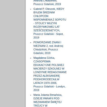
Andrzej Chludziński,
Pruszcz Gdański, 2019
Gabriel P. Oleszek, KIEDY
BYŁEM ŚREDNIM
CHŁOPCEM.
WSPOMNIENIA Z SOPOTU
- STOLICY MUZYKI
ROZRYWKOWEJ LAT
SZEŚĆDZIESIĄTYCH,
Pruszcz Gdański - Sopot,
2019
POMORZANIE ZNANI I
NIEZNANI 2, red. Andrzej
Chludziński, Pruszcz
Gdański, 2019
Magdalena Górka,
CZASOPISMA
EDUKACYJNE POLSKIEJ
MACIERZY SZKOLNEJ W
LONDYNIE REDAGOWANE
PRZEZ ALEKSANDRĘ
PODHORODECKĄ W
LATACH 1970-2006,
Pruszcz Gdański - Londyn,
2019
Maria Jolanta Etmańska,
DZIEJE PARAFII POD
WEZWANIEM ŚWIĘTEJ
TRÓJCY W