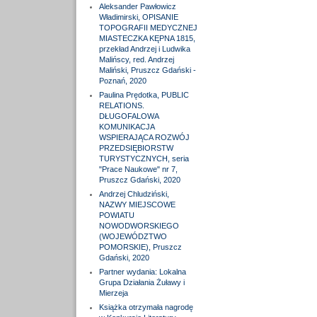
Aleksander Pawłowicz
Władimirski, OPISANIE
TOPOGRAFII MEDYCZNEJ
MIASTECZKA KĘPNA 1815,
przekład Andrzej i Ludwika
Malińscy, red. Andrzej
Maliński, Pruszcz Gdański -
Poznań, 2020
Paulina Prędotka, PUBLIC
RELATIONS.
DŁUGOFALOWA
KOMUNIKACJA
WSPIERAJĄCA ROZWÓJ
PRZEDSIĘBIORSTW
TURYSTYCZNYCH, seria
"Prace Naukowe" nr 7,
Pruszcz Gdański, 2020
Andrzej Chludziński,
NAZWY MIEJSCOWE
POWIATU
NOWODWORSKIEGO
(WOJEWÓDZTWO
POMORSKIE), Pruszcz
Gdański, 2020
Partner wydania: Lokalna
Grupa Działania Żuławy i
Mierzeja
Książka otrzymała nagrodę