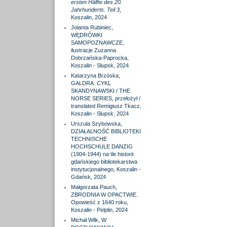
ersten Hälfte des 20.
Jahrhunderts. Teil 3
,
Koszalin, 2024
Jolanta Rubiniec,
WĘDRÓWKI
SAMOPOZNAWCZE,
ilustracje Zuzanna
Dobrzańska-Paprocka,
Koszalin - Słupsk, 2024
Katarzyna Brzóska,
GALDRA. CYKL
SKANDYNAWSKI / THE
NORSE SERIES, przełożył /
translated Remigiusz Tkacz,
Koszalin - Słupsk, 2024
Urszula Szybowska,
DZIAŁALNOŚĆ BIBLIOTEKI
TECHNISCHE
HOCHSCHULE DANZIG
(1904-1944) na tle historii
gdańskiego bibliotekarstwa
instytucjonalnego, Koszalin -
Gdańsk, 2024
Małgorzata Pauch,
ZBRODNIA W OPACTWIE.
Opowieść z 1640 roku,
Koszalin - Pelplin, 2024
Michał Wilk, W