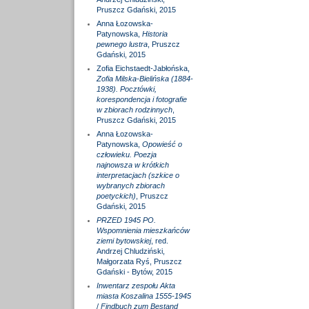
Pruszcz Gdański, 2015
Anna Łozowska-
Patynowska,
Historia
pewnego lustra
, Pruszcz
Gdański, 2015
Zofia Eichstaedt-Jabłońska,
Zofia Milska-Bielińska (1884-
1938). Pocztówki,
korespondencja i fotografie
w zbiorach rodzinnych
,
Pruszcz Gdański, 2015
Anna Łozowska-
Patynowska,
Opowieść o
człowieku. Poezja
najnowsza w krótkich
interpretacjach (szkice o
wybranych zbiorach
poetyckich)
, Pruszcz
Gdański, 2015
PRZED 1945 PO.
Wspomnienia mieszkańców
ziemi bytowskiej
, red.
Andrzej Chludziński,
Małgorzata Ryś, Pruszcz
Gdański - Bytów, 2015
Inwentarz zespołu Akta
miasta Koszalina 1555-1945
/
Findbuch zum Bestand