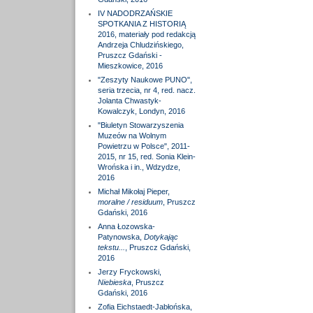
IV NADODRZAŃSKIE
SPOTKANIA Z HISTORIĄ
2016, materiały pod redakcją
Andrzeja Chludzińskiego,
Pruszcz Gdański -
Mieszkowice, 2016
"Zeszyty Naukowe PUNO",
seria trzecia, nr 4, red. nacz.
Jolanta Chwastyk-
Kowalczyk, Londyn, 2016
"Biuletyn Stowarzyszenia
Muzeów na Wolnym
Powietrzu w Polsce", 2011-
2015, nr 15, red. Sonia Klein-
Wrońska i in., Wdzydze,
2016
Michał Mikołaj Pieper,
moralne / residuum
, Pruszcz
Gdański, 2016
Anna Łozowska-
Patynowska,
Dotykając
tekstu...
, Pruszcz Gdański,
2016
Jerzy Fryckowski,
Niebieska
, Pruszcz
Gdański, 2016
Zofia Eichstaedt-Jabłońska,