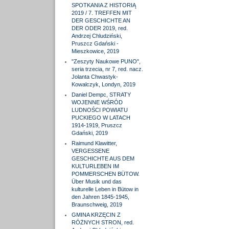
SPOTKANIA Z HISTORIĄ
2019 / 7. TREFFEN MIT
DER GESCHICHTE AN
DER ODER 2019, red.
Andrzej Chludziński,
Pruszcz Gdański -
Mieszkowice, 2019
"Zeszyty Naukowe PUNO",
seria trzecia, nr 7, red. nacz.
Jolanta Chwastyk-
Kowalczyk, Londyn, 2019
Daniel Dempc, STRATY
WOJENNE WŚRÓD
LUDNOŚCI POWIATU
PUCKIEGO W LATACH
1914-1919, Pruszcz
Gdański, 2019
Raimund Klawitter,
VERGESSENE
GESCHICHTE AUS DEM
KULTURLEBEN IM
POMMERSCHEN BÜTOW.
Über Musik und das
kulturelle Leben in Bütow in
den Jahren 1845-1945,
Braunschweig, 2019
GMINA KRZĘCIN Z
RÓŻNYCH STRON, red.