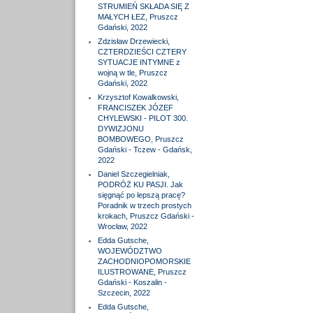
STRUMIEŃ SKŁADA SIĘ Z
MAŁYCH ŁEZ, Pruszcz
Gdański, 2022
Zdzisław Drzewiecki,
CZTERDZIEŚCI CZTERY
SYTUACJE INTYMNE z
wojną w tle, Pruszcz
Gdański, 2022
Krzysztof Kowalkowski,
FRANCISZEK JÓZEF
CHYLEWSKI - PILOT 300.
DYWIZJONU
BOMBOWEGO, Pruszcz
Gdański - Tczew - Gdańsk,
2022
Daniel Szczegielniak,
PODRÓŻ KU PASJI. Jak
sięgnąć po lepszą pracę?
Poradnik w trzech prostych
krokach, Pruszcz Gdański -
Wrocław, 2022
Edda Gutsche,
WOJEWÓDZTWO
ZACHODNIOPOMORSKIE
ILUSTROWANE, Pruszcz
Gdański - Koszalin -
Szczecin, 2022
Edda Gutsche,