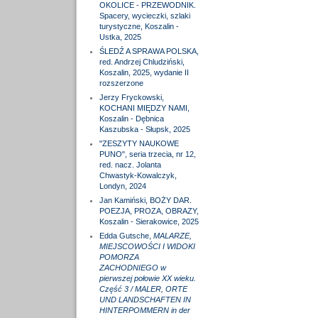
OKOLICE - PRZEWODNIK.
Spacery, wycieczki, szlaki
turystyczne, Koszalin -
Ustka, 2025
ŚLEDŹ A SPRAWA POLSKA,
red. Andrzej Chludziński,
Koszalin, 2025, wydanie II
rozszerzone
Jerzy Fryckowski,
KOCHANI MIĘDZY NAMI,
Koszalin - Dębnica
Kaszubska - Słupsk, 2025
"ZESZYTY NAUKOWE
PUNO", seria trzecia, nr 12,
red. nacz. Jolanta
Chwastyk-Kowalczyk,
Londyn, 2024
Jan Kamiński, BOŻY DAR.
POEZJA, PROZA, OBRAZY,
Koszalin - Sierakowice, 2025
Edda Gutsche,
MALARZE,
MIEJSCOWOŚCI I WIDOKI
POMORZA
ZACHODNIEGO w
pierwszej połowie XX wieku.
Część 3 / MALER, ORTE
UND LANDSCHAFTEN IN
HINTERPOMMERN in der