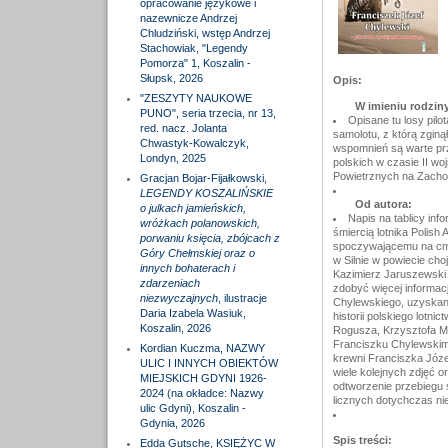
opracowanie językowe i
nazewnicze Andrzej
Chludziński, wstęp Andrzej
Stachowiak, "Legendy
Pomorza" 1, Koszalin -
Słupsk, 2026
Opis:
"ZESZYTY NAUKOWE
W imieniu rodziny
PUNO", seria trzecia, nr 13,
Opisane tu losy pil
red. nacz. Jolanta
samolotu, z którą zginął
Chwastyk-Kowalczyk,
wspomnień są warte prze
Londyn, 2025
polskich w czasie II woj
Powietrznych na Zachod
Gracjan Bojar-Fijałkowski,
LEGENDY KOSZALIŃSKIE
Od autora:
o julkach jamieńskich,
Napis na tablicy inf
wróżkach polanowskich,
śmiercią lotnika Polis
porwaniu księcia, zbójcach z
spoczywającemu na cment
Góry Chełmskiej oraz o
w Silnie w powiecie choj
innych bohaterach i
Kazimierz Jaruszewski 
zdarzeniach
zdobyć więcej informacj
niezwyczajnych
, ilustracje
Chylewskiego, uzyskane
Daria Izabela Wasiuk,
historii polskiego lot
Koszalin, 2026
Rogusza, Krzysztofa Mru
Franciszku Chylewskim 
Kordian Kuczma, NAZWY
krewni Franciszka Józe
ULIC I INNYCH OBIEKTÓW
wiele kolejnych zdjęć or
MIEJSKICH GDYNI 1926-
odtworzenie przebiegu 
2024 (na okładce: Nazwy
licznych dotychczas ni
ulic Gdyni), Koszalin -
Gdynia, 2026
Spis treści:
Edda Gutsche, KSIĘŻYC W