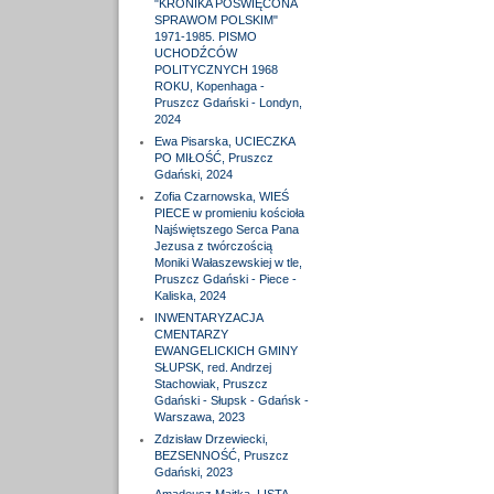
"KRONIKA POŚWIĘCONA
SPRAWOM POLSKIM"
1971-1985. PISMO
UCHODŹCÓW
POLITYCZNYCH 1968
ROKU, Kopenhaga -
Pruszcz Gdański - Londyn,
2024
Ewa Pisarska, UCIECZKA
PO MIŁOŚĆ, Pruszcz
Gdański, 2024
Zofia Czarnowska, WIEŚ
PIECE w promieniu kościoła
Najświętszego Serca Pana
Jezusa z twórczością
Moniki Wałaszewskiej w tle,
Pruszcz Gdański - Piece -
Kaliska, 2024
INWENTARYZACJA
CMENTARZY
EWANGELICKICH GMINY
SŁUPSK, red. Andrzej
Stachowiak, Pruszcz
Gdański - Słupsk - Gdańsk -
Warszawa, 2023
Zdzisław Drzewiecki,
BEZSENNOŚĆ, Pruszcz
Gdański, 2023