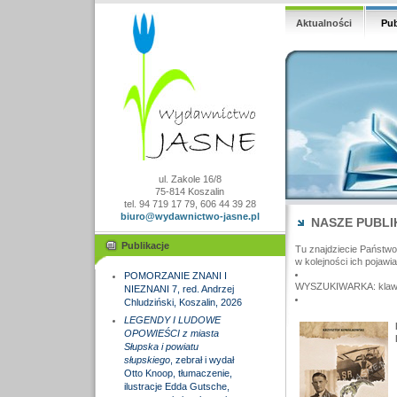
Aktualności
Pub
ul. Zakole 16/8
75-814 Koszalin
tel. 94 719 17 79, 606 44 39 28
biuro@wydawnictwo-jasne.pl
NASZE PUBLI
Publikacje
Tu znajdziecie Państw
w kolejności ich pojawia
POMORZANIE ZNANI I
WYSZUKIWARKA: klawisz
NIEZNANI 7, red. Andrzej
Chludziński, Koszalin, 2026
LEGENDY I LUDOWE
OPOWIEŚCI z miasta
Słupska i powiatu
słupskiego
, zebrał i wydał
Otto Knoop, tłumaczenie,
ilustracje Edda Gutsche,