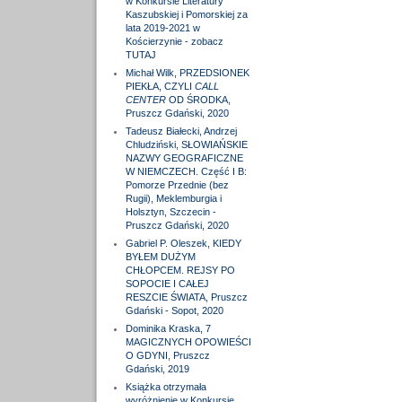
w Konkursie Literatury
Kaszubskiej i Pomorskiej za
lata 2019-2021 w
Kościerzynie - zobacz
TUTAJ
Michał Wilk, PRZEDSIONEK
PIEKŁA, CZYLI
CALL
CENTER
OD ŚRODKA,
Pruszcz Gdański, 2020
Tadeusz Białecki, Andrzej
Chludziński, SŁOWIAŃSKIE
NAZWY GEOGRAFICZNE
W NIEMCZECH. Część I B:
Pomorze Przednie (bez
Rugii), Meklemburgia i
Holsztyn, Szczecin -
Pruszcz Gdański, 2020
Gabriel P. Oleszek, KIEDY
BYŁEM DUŻYM
CHŁOPCEM. REJSY PO
SOPOCIE I CAŁEJ
RESZCIE ŚWIATA, Pruszcz
Gdański - Sopot, 2020
Dominika Kraska, 7
MAGICZNYCH OPOWIEŚCI
O GDYNI, Pruszcz
Gdański, 2019
Książka otrzymała
wyróżnienie w Konkursie