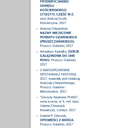
FRYDERYCJAŃSKI
OKRĘGU
KOŚCIERSKIEGO
1772/1773. CZĘŚĆ M-Z
,
wyd. Andrzej Groth,
Kościerzyna, 2017
Andrzej Chludziński,
NAZWY MIEJSCOWE
POWIATU GDAŃSKIEGO
(PRUSZCZAŃSKIEGO)
,
Pruszcz Gdański, 2017
Arkadiusz Kawałko,
DZIEJE
GAŁĘZINOWA DO 1945
ROKU
, Pruszcz Gdański,
2017
V NADODRZAŃSKIE
SPOTKANIA Z HISTORIĄ
2017, materiały pod redakcją
Andrzeja Chludzińskiego,
Pruszcz Gdański -
Mieszkowice, 2017
"Zeszyty Naukowe PUNO",
seria trzecia, nr 5, red. nacz.
Jolanta Chwastyk-
Kowalczyk, Londyn, 2017
Gabriel P. Oleszek,
OPOWIEŚCI Z MORZA
,
Pruszcz Gdański, 2017