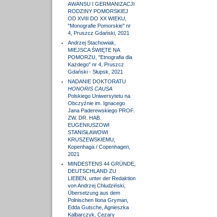
AWANSU I GERMANIZACJI
RODZINY POMORSKIEJ
OD XVIII DO XX WIEKU,
"Monografie Pomorskie" nr
4, Pruszcz Gdański, 2021
Andrzej Stachowiak,
MIEJSCA ŚWIĘTE NA
POMORZU, "Etnografia dla
Każdego" nr 4, Pruszcz
Gdański - Słupsk, 2021
NADANIE DOKTORATU
HONORIS CAUSA
Polskiego Uniwersytetu na
Obczyźnie im. Ignacego
Jana Paderewskiego PROF.
ZW. DR. HAB.
EUGENIUSZOWI
STANISŁAWOWI
KRUSZEWSKIEMU,
Kopenhaga / Copenhagen,
2021
MINDESTENS 44 GRÜNDE,
DEUTSCHLAND ZU
LIEBEN, unter der Redaktion
von Andrzej Chludziński,
Übersetzung aus dem
Polnischen Ilona Gryman,
Edda Gutsche, Agnieszka
Kalbarczyk, Cezary