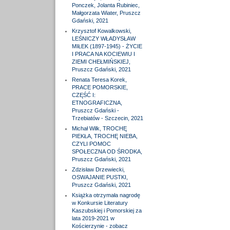
Ponczek, Jolanta Rubiniec,
Małgorzata Wiater, Pruszcz
Gdański, 2021
Krzysztof Kowalkowski,
LEŚNICZY WŁADYSŁAW
MIŁEK (1897-1945) - ŻYCIE
I PRACA NA KOCIEWIU I
ZIEMI CHEŁMIŃSKIEJ,
Pruszcz Gdański, 2021
Renata Teresa Korek,
PRACE POMORSKIE,
CZĘŚĆ I:
ETNOGRAFICZNA,
Pruszcz Gdański -
Trzebiatów - Szczecin, 2021
Michał Wilk, TROCHĘ
PIEKŁA, TROCHĘ NIEBA,
CZYLI POMOC
SPOŁECZNA OD ŚRODKA,
Pruszcz Gdański, 2021
Zdzisław Drzewiecki,
OSWAJANIE PUSTKI,
Pruszcz Gdański, 2021
Książka otrzymała nagrodę
w Konkursie Literatury
Kaszubskiej i Pomorskiej za
lata 2019-2021 w
Kościerzynie - zobacz