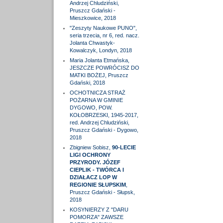
Andrzej Chludziński,
Pruszcz Gdański -
Mieszkowice, 2018
"Zeszyty Naukowe PUNO",
seria trzecia, nr 6, red. nacz.
Jolanta Chwastyk-
Kowalczyk, Londyn, 2018
Maria Jolanta Etmańska,
JESZCZE POWRÓCISZ DO
MATKI BOŻEJ, Pruszcz
Gdański, 2018
OCHOTNICZA STRAŻ
POŻARNA W GMINIE
DYGOWO, POW.
KOŁOBRZESKI, 1945-2017,
red. Andrzej Chludziński,
Pruszcz Gdański - Dygowo,
2018
Zbigniew Sobisz,
90-LECIE
LIGI OCHRONY
PRZYRODY. JÓZEF
CIEPLIK - TWÓRCA I
DZIAŁACZ LOP W
REGIONIE SŁUPSKIM
,
Pruszcz Gdański - Słupsk,
2018
KOSYNIERZY Z "DARU
POMORZA" ZAWSZE