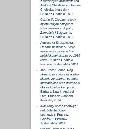
z rodzinnych archiwów
, red.
Andrzej Chludziński i Joanna
Chojecka, Koszalin -
Pruszcz Gdański, 2015
Gabriel P. Oleszek,
Kiedy
byłem małym chłopcem.
Wspomnienia z Sopotu,
Zamościa i Sulęczyna
,
Pruszcz Gdański, 2015
Agnieszka Skolasińska,
Oczami naiwności. Losy
mitów wolnościowych w
polskiej popkulturze po 1989
roku
, Pruszcz Gdański -
Piotrków Trybunalski, 2014
Jan Ernest Benno,
Róg
strażniczy z Koszalina albo
historia ze starych czasów
słowiańskich oraz wiersze o
Górze Chełmskiej
, przeł.
Barbara Sztark, Andrzej
Lam, Pruszcz Gdański -
Koszalin, 2014
Kulturowy obraz zachwytu
,
red. Jolanta Bujak-
Lechowicz, Pruszcz
Gdański - Piotrków
Trybunalski, 2014