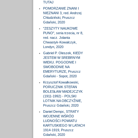
TUTAJ
POMORZANIE ZNANI I
NIEZNANI 3, red. Andrzej
Chludziński, Pruszcz
Gdański, 2020
"ZESZYTY NAUKOWE
PUNO", seria trzecia, nr 8,
red. nacz. Jolanta
Chwastyk-Kowalczyk,
Londyn, 2020
Gabriel P. Oleszek, KIEDY
JESTEM W SREBRNYM
WIEKU. POGODNIE I
SWOBODNIE NA
EMERYTURZE, Pruszcz
Gdański - Sopot, 2020
Krzysztof Kowalkowski,
PORUCZNIK STEFAN
BOLESŁAW MADEJCZYK
(1911-1992) - POLSKI
LOTNIK NA OBCZYŹNIE,
Pruszcz Gdański, 2020
Daniel Dempc, STRATY
WOJENNE WŚRÓD
LUDNOŚCI POWIATU
KARTUSKIEGO W LATACH
1914-1919, Pruszcz
Gdański, 2020