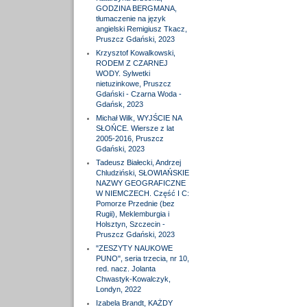
GODZINA BERGMANA,
tłumaczenie na język
angielski Remigiusz Tkacz,
Pruszcz Gdański, 2023
Krzysztof Kowalkowski,
RODEM Z CZARNEJ
WODY. Sylwetki
nietuzinkowe, Pruszcz
Gdański - Czarna Woda -
Gdańsk, 2023
Michał Wilk, WYJŚCIE NA
SŁOŃCE. Wiersze z lat
2005-2016, Pruszcz
Gdański, 2023
Tadeusz Białecki, Andrzej
Chludziński, SŁOWIAŃSKIE
NAZWY GEOGRAFICZNE
W NIEMCZECH. Część I C:
Pomorze Przednie (bez
Rugii), Meklemburgia i
Holsztyn, Szczecin -
Pruszcz Gdański, 2023
"ZESZYTY NAUKOWE
PUNO", seria trzecia, nr 10,
red. nacz. Jolanta
Chwastyk-Kowalczyk,
Londyn, 2022
Izabela Brandt, KAŻDY