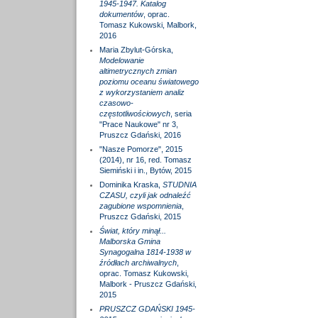
1945-1947. Katalog
dokumentów
, oprac.
Tomasz Kukowski, Malbork,
2016
Maria Zbylut-Górska,
Modelowanie
altimetrycznych zmian
poziomu oceanu światowego
z wykorzystaniem analiz
czasowo-
częstotliwościowych
, seria
"Prace Naukowe" nr 3,
Pruszcz Gdański, 2016
"Nasze Pomorze", 2015
(2014), nr 16, red. Tomasz
Siemiński i in., Bytów, 2015
Dominika Kraska,
STUDNIA
CZASU, czyli jak odnaleźć
zagubione wspomnienia
,
Pruszcz Gdański, 2015
Świat, który minął...
Malborska Gmina
Synagogalna 1814-1938 w
źródłach archiwalnych
,
oprac. Tomasz Kukowski,
Malbork - Pruszcz Gdański,
2015
PRUSZCZ GDAŃSKI 1945-