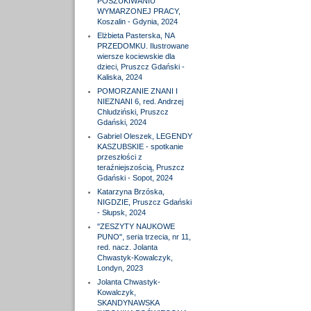
POSZUKIWANIU
WYMARZONEJ PRACY,
Koszalin - Gdynia, 2024
Elżbieta Pasterska, NA
PRZEDOMKU. Ilustrowane
wiersze kociewskie dla
dzieci, Pruszcz Gdański -
Kaliska, 2024
POMORZANIE ZNANI I
NIEZNANI 6, red. Andrzej
Chludziński, Pruszcz
Gdański, 2024
Gabriel Oleszek, LEGENDY
KASZUBSKIE - spotkanie
przeszłości z
teraźniejszością, Pruszcz
Gdański - Sopot, 2024
Katarzyna Brzóska,
NIGDZIE, Pruszcz Gdański
- Słupsk, 2024
"ZESZYTY NAUKOWE
PUNO", seria trzecia, nr 11,
red. nacz. Jolanta
Chwastyk-Kowalczyk,
Londyn, 2023
Jolanta Chwastyk-
Kowalczyk,
SKANDYNAWSKA