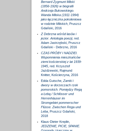
Bernard Zygmunt Milski
(1856-1926) w biografii
Andrzeja Bukowskiego.
Wanda Milska (1911-1994)
jako łączniczka pokoleniowa
w rodzinie Milskich
, Pruszcz
Gdański, 2016
Z Debrzna wśród lasów i
jezior. Antologia poezji
, red.
Adam Jastrzębski, Pruszcz
Gdański - Debrzno, 2016
CZAS PRÓBY I NADZIEI.
Wspomnienia mieszkańców
ziemi kościerskiej z lat 1939-
1945
, red. Krzysztof
Jażdżewski, Rajmund
Knitter, Kościerzyna, 2016
Edda Gutsche,
Zamki i
dwory w dorzeczach rzek
pomorskich. Pomiędzy Regą
a Łebą / Schlösser und
Herrenhäuser im
Stromgebiet pommerscher
Flüsse. Zwischen Rega und
Leba
, Pruszcz Gdański,
2018
Klaus-Dieter Kreplin,
JEDZENIE, PICIE, SPANIE.
Gospody i karczmy w