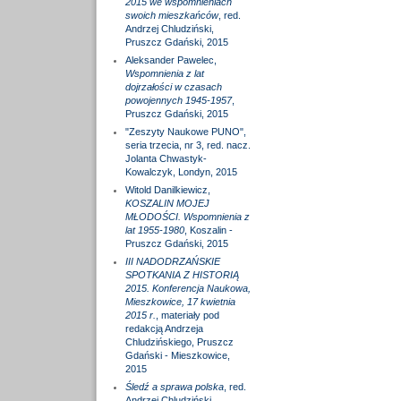
2015 we wspomnieniach
swoich mieszkańców
, red.
Andrzej Chludziński,
Pruszcz Gdański, 2015
Aleksander Pawelec,
Wspomnienia z lat
dojrzałości w czasach
powojennych 1945-1957
,
Pruszcz Gdański, 2015
"Zeszyty Naukowe PUNO",
seria trzecia, nr 3, red. nacz.
Jolanta Chwastyk-
Kowalczyk, Londyn, 2015
Witold Danilkiewicz,
KOSZALIN MOJEJ
MŁODOŚCI. Wspomnienia z
lat 1955-1980
, Koszalin -
Pruszcz Gdański, 2015
III NADODRZAŃSKIE
SPOTKANIA Z HISTORIĄ
2015. Konferencja Naukowa,
Mieszkowice, 17 kwietnia
2015 r.
, materiały pod
redakcją Andrzeja
Chludzińskiego, Pruszcz
Gdański - Mieszkowice,
2015
Śledź a sprawa polska
, red.
Andrzej Chludziński,