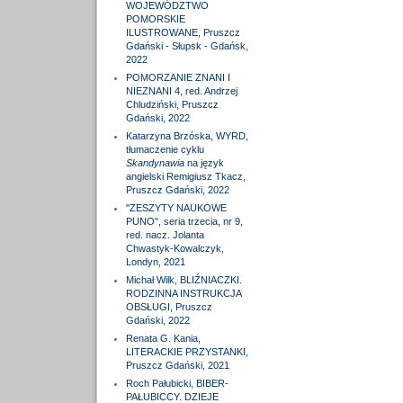
WOJEWÓDZTWO
POMORSKIE
ILUSTROWANE, Pruszcz
Gdański - Słupsk - Gdańsk,
2022
POMORZANIE ZNANI I
NIEZNANI 4, red. Andrzej
Chludziński, Pruszcz
Gdański, 2022
Katarzyna Brzóska, WYRD,
tłumaczenie cyklu
Skandynawia
na język
angielski Remigiusz Tkacz,
Pruszcz Gdański, 2022
"ZESZYTY NAUKOWE
PUNO", seria trzecia, nr 9,
red. nacz. Jolanta
Chwastyk-Kowalczyk,
Londyn, 2021
Michał Wilk, BLIŹNIACZKI.
RODZINNA INSTRUKCJA
OBSŁUGI, Pruszcz
Gdański, 2022
Renata G. Kania,
LITERACKIE PRZYSTANKI,
Pruszcz Gdański, 2021
Roch Pałubicki, BIBER-
PAŁUBICCY. DZIEJE