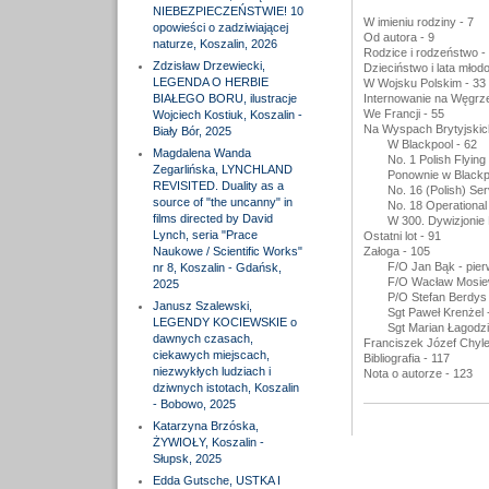
NIEBEZPIECZEŃSTWIE! 10
W imieniu rodziny - 7
opowieści o zadziwiającej
Od autora - 9
naturze, Koszalin, 2026
Rodzice i rodzeństwo -
Zdzisław Drzewiecki,
Dzieciństwo i lata młodo
LEGENDA O HERBIE
W Wojsku Polskim - 33
BIAŁEGO BORU, ilustracje
Internowanie na Węgrze
We Francji - 55
Wojciech Kostiuk, Koszalin -
Na Wyspach Brytyjskic
Biały Bór, 2025
W Blackpool - 62
Magdalena Wanda
No. 1 Polish Flying
Zegarlińska, LYNCHLAND
Ponownie w Blackp
REVISITED. Duality as a
No. 16 (Polish) Ser
source of "the uncanny" in
No. 18 Operational
films directed by David
W 300. Dywizjoni
Lynch, seria "Prace
Ostatni lot - 91
Naukowe / Scientific Works"
Załoga - 105
F/O Jan Bąk - pierw
nr 8, Koszalin - Gdańsk,
F/O Wacław Mosiew
2025
P/O Stefan Berdys 
Janusz Szalewski,
Sgt Paweł Krenżel -
LEGENDY KOCIEWSKIE o
Sgt Marian Łagodziń
dawnych czasach,
Franciszek Józef Chyle
ciekawych miejscach,
Bibliografia - 117
niezwykłych ludziach i
Nota o autorze - 123
dziwnych istotach, Koszalin
- Bobowo, 2025
Katarzyna Brzóska,
ŻYWIOŁY, Koszalin -
Słupsk, 2025
Edda Gutsche, USTKA I