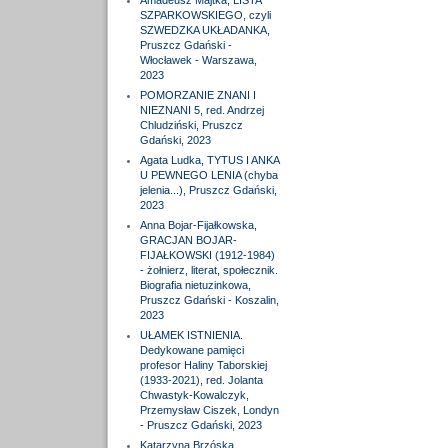
Amadeusz Majtka, LISTA
SZPARKOWSKIEGO, czyli
SZWEDZKA UKŁADANKA,
Pruszcz Gdański -
Włocławek - Warszawa,
2023
POMORZANIE ZNANI I
NIEZNANI 5, red. Andrzej
Chludziński, Pruszcz
Gdański, 2023
Agata Ludka, TYTUS I ANKA
U PEWNEGO LENIA (chyba
jelenia...), Pruszcz Gdański,
2023
Anna Bojar-Fijałkowska,
GRACJAN BOJAR-
FIJAŁKOWSKI (1912-1984)
- żołnierz, literat, społecznik.
Biografia nietuzinkowa,
Pruszcz Gdański - Koszalin,
2023
UŁAMEK ISTNIENIA.
Dedykowane pamięci
profesor Haliny Taborskiej
(1933-2021), red. Jolanta
Chwastyk-Kowalczyk,
Przemysław Ciszek, Londyn
- Pruszcz Gdański, 2023
Katarzyna Brzóska,