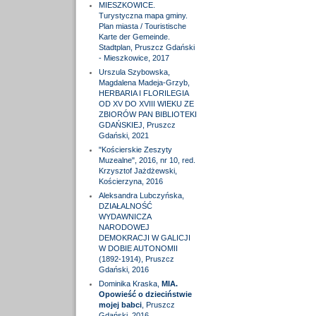
MIESZKOWICE.
Turystyczna mapa gminy.
Plan miasta / Touristische
Karte der Gemeinde.
Stadtplan, Pruszcz Gdański
- Mieszkowice, 2017
Urszula Szybowska,
Magdalena Madeja-Grzyb,
HERBARIA I FLORILEGIA
OD XV DO XVIII WIEKU ZE
ZBIORÓW PAN BIBLIOTEKI
GDAŃSKIEJ, Pruszcz
Gdański, 2021
"Kościerskie Zeszyty
Muzealne", 2016, nr 10, red.
Krzysztof Jażdżewski,
Kościerzyna, 2016
Aleksandra Lubczyńska,
DZIAŁALNOŚĆ
WYDAWNICZA
NARODOWEJ
DEMOKRACJI W GALICJI
W DOBIE AUTONOMII
(1892-1914), Pruszcz
Gdański, 2016
Dominika Kraska,
MIA.
Opowieść o dzieciństwie
mojej babci
, Pruszcz
Gdański, 2016