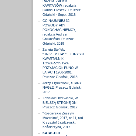
RAZEM. ZAPISKI
KAPITANÓW, redakcja
Gabriel Oleszek, Pruszcz
Gdański - Sopot, 2018
CO NAJMNIEJ 32
POWODY, ABY
POKOCHAĆ NIEMCY,
redakcja Andrzej
Chludziński, Pruszcz
Gdański, 2018
Żaneta Steffek,
"UNIVERSITAS" - ZURYSKI
KWARTALNIK
TOWARZYSTWA
PRZYJACIÓŁ PUNO W
LATACH 1980-2001,
Pruszcz Gdański, 2018
Jerzy Fryckowski, STANY
NAGŁE, Pruszcz Gdański,
2017
Zdzisław Drzewiecki, W
BIELSZĄ STRONĘ DNI,
Pruszcz Gdański, 2017
"Kościerskie Zeszyty
Muzealne", 2017, nr 11, red.
Krzysztof Jażdżewski,
Kościerzyna, 2017
KATASTER