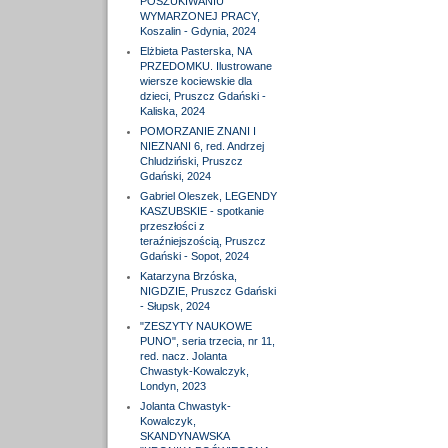
POSZUKIWANIU
WYMARZONEJ PRACY,
Koszalin - Gdynia, 2024
Elżbieta Pasterska, NA
PRZEDOMKU. Ilustrowane
wiersze kociewskie dla
dzieci, Pruszcz Gdański -
Kaliska, 2024
POMORZANIE ZNANI I
NIEZNANI 6, red. Andrzej
Chludziński, Pruszcz
Gdański, 2024
Gabriel Oleszek, LEGENDY
KASZUBSKIE - spotkanie
przeszłości z
teraźniejszością, Pruszcz
Gdański - Sopot, 2024
Katarzyna Brzóska,
NIGDZIE, Pruszcz Gdański
- Słupsk, 2024
"ZESZYTY NAUKOWE
PUNO", seria trzecia, nr 11,
red. nacz. Jolanta
Chwastyk-Kowalczyk,
Londyn, 2023
Jolanta Chwastyk-
Kowalczyk,
SKANDYNAWSKA