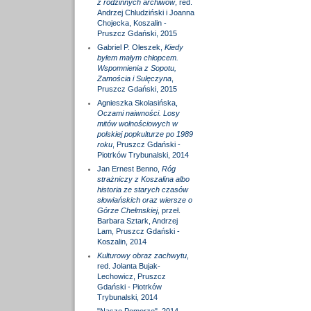
z rodzinnych archiwów
, red.
Andrzej Chludziński i Joanna
Chojecka, Koszalin -
Pruszcz Gdański, 2015
Gabriel P. Oleszek,
Kiedy
byłem małym chłopcem.
Wspomnienia z Sopotu,
Zamościa i Sulęczyna
,
Pruszcz Gdański, 2015
Agnieszka Skolasińska,
Oczami naiwności. Losy
mitów wolnościowych w
polskiej popkulturze po 1989
roku
, Pruszcz Gdański -
Piotrków Trybunalski, 2014
Jan Ernest Benno,
Róg
strażniczy z Koszalina albo
historia ze starych czasów
słowiańskich oraz wiersze o
Górze Chełmskiej
, przeł.
Barbara Sztark, Andrzej
Lam, Pruszcz Gdański -
Koszalin, 2014
Kulturowy obraz zachwytu
,
red. Jolanta Bujak-
Lechowicz, Pruszcz
Gdański - Piotrków
Trybunalski, 2014