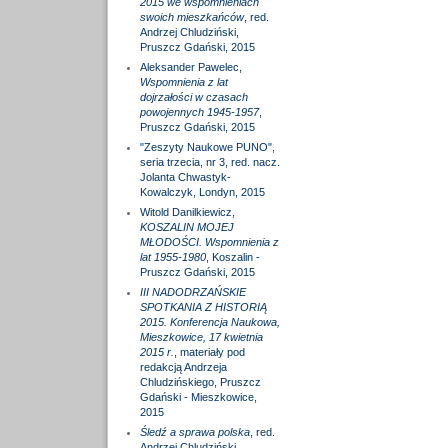
2015 we wspomnieniach
swoich mieszkańców
, red.
Andrzej Chludziński,
Pruszcz Gdański, 2015
Aleksander Pawelec,
Wspomnienia z lat
dojrzałości w czasach
powojennych 1945-1957
,
Pruszcz Gdański, 2015
"Zeszyty Naukowe PUNO",
seria trzecia, nr 3, red. nacz.
Jolanta Chwastyk-
Kowalczyk, Londyn, 2015
Witold Danilkiewicz,
KOSZALIN MOJEJ
MŁODOŚCI. Wspomnienia z
lat 1955-1980
, Koszalin -
Pruszcz Gdański, 2015
III NADODRZAŃSKIE
SPOTKANIA Z HISTORIĄ
2015. Konferencja Naukowa,
Mieszkowice, 17 kwietnia
2015 r.
, materiały pod
redakcją Andrzeja
Chludzińskiego, Pruszcz
Gdański - Mieszkowice,
2015
Śledź a sprawa polska
, red.
Andrzej Chludziński,