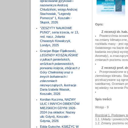
opracowanie językowe i
nazewnicze Andrzej
Chludziński, wstęp Andrzej
Stachowiak, "Legendy
Pomorza" 1, Koszalin -
Słupsk, 2026
Opis:
"ZESZYTY NAUKOWE
Z recenzji dr. ha
PUNO", seria trzecia, nr 13,
Powierzchnia oceanu
red. nacz. Jolanta
na zmiany klimatyczne,
Chwastyk-Kowalczyk,
rozkładu masy - jest o
Londyn, 2025
światowego na bazie d
Gracjan Bojar-Fijałkowski,
badania oscylacji wys
LEGENDY KOSZALIŃSKIE
Anomaly), a znaczącym 
o julkach jamieńskich,
zmianach poziomu oce
wróżkach polanowskich,
Z recenzji prof. d
porwaniu księcia, zbójcach z
Przeprowadzone w p
Góry Chełmskiej oraz o
ziemskiego klimatu. St
innych bohaterach i
przekazywane są ogromn
zdarzeniach
satelitarnej. Oceniam pr
niezwyczajnych
, ilustracje
tej wiedzy na terenie Po
Daria Izabela Wasiuk,
Koszalin, 2026
Spis treści:
Kordian Kuczma, NAZWY
ULIC I INNYCH OBIEKTÓW
Wstęp - 9
MIEJSKICH GDYNI 1926-
2024 (na okładce: Nazwy
Rozdział 1. Podstawy t
ulic Gdyni), Koszalin -
1.1. Układy i powierzchn
Gdynia, 2026
1.2. Zmiany poziomu oc
Edda Gutsche, KSIĘŻYC W