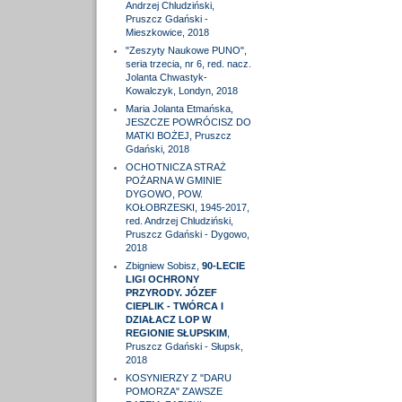
Andrzej Chludziński,
Pruszcz Gdański -
Mieszkowice, 2018
"Zeszyty Naukowe PUNO",
seria trzecia, nr 6, red. nacz.
Jolanta Chwastyk-
Kowalczyk, Londyn, 2018
Maria Jolanta Etmańska,
JESZCZE POWRÓCISZ DO
MATKI BOŻEJ, Pruszcz
Gdański, 2018
OCHOTNICZA STRAŻ
POŻARNA W GMINIE
DYGOWO, POW.
KOŁOBRZESKI, 1945-2017,
red. Andrzej Chludziński,
Pruszcz Gdański - Dygowo,
2018
Zbigniew Sobisz,
90-LECIE
LIGI OCHRONY
PRZYRODY. JÓZEF
CIEPLIK - TWÓRCA I
DZIAŁACZ LOP W
REGIONIE SŁUPSKIM
,
Pruszcz Gdański - Słupsk,
2018
KOSYNIERZY Z "DARU
POMORZA" ZAWSZE