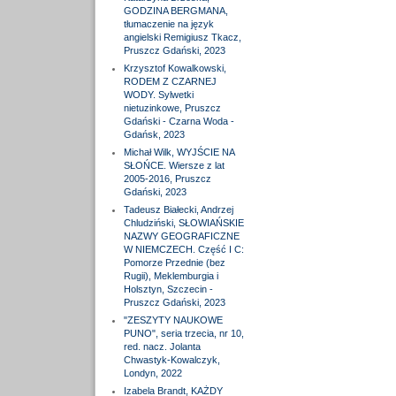
GODZINA BERGMANA,
tłumaczenie na język
angielski Remigiusz Tkacz,
Pruszcz Gdański, 2023
Krzysztof Kowalkowski,
RODEM Z CZARNEJ
WODY. Sylwetki
nietuzinkowe, Pruszcz
Gdański - Czarna Woda -
Gdańsk, 2023
Michał Wilk, WYJŚCIE NA
SŁOŃCE. Wiersze z lat
2005-2016, Pruszcz
Gdański, 2023
Tadeusz Białecki, Andrzej
Chludziński, SŁOWIAŃSKIE
NAZWY GEOGRAFICZNE
W NIEMCZECH. Część I C:
Pomorze Przednie (bez
Rugii), Meklemburgia i
Holsztyn, Szczecin -
Pruszcz Gdański, 2023
"ZESZYTY NAUKOWE
PUNO", seria trzecia, nr 10,
red. nacz. Jolanta
Chwastyk-Kowalczyk,
Londyn, 2022
Izabela Brandt, KAŻDY