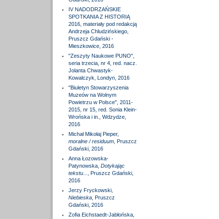
IV NADODRZAŃSKIE
SPOTKANIA Z HISTORIĄ
2016, materiały pod redakcją
Andrzeja Chludzińskiego,
Pruszcz Gdański -
Mieszkowice, 2016
"Zeszyty Naukowe PUNO",
seria trzecia, nr 4, red. nacz.
Jolanta Chwastyk-
Kowalczyk, Londyn, 2016
"Biuletyn Stowarzyszenia
Muzeów na Wolnym
Powietrzu w Polsce", 2011-
2015, nr 15, red. Sonia Klein-
Wrońska i in., Wdzydze,
2016
Michał Mikołaj Pieper,
moralne / residuum
, Pruszcz
Gdański, 2016
Anna Łozowska-
Patynowska,
Dotykając
tekstu...
, Pruszcz Gdański,
2016
Jerzy Fryckowski,
Niebieska
, Pruszcz
Gdański, 2016
Zofia Eichstaedt-Jabłońska,