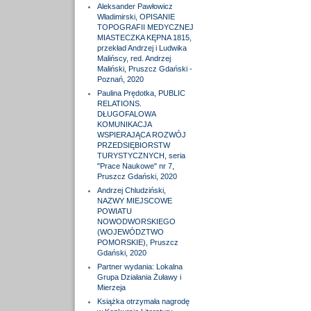
Aleksander Pawłowicz
Władimirski, OPISANIE
TOPOGRAFII MEDYCZNEJ
MIASTECZKA KĘPNA 1815,
przekład Andrzej i Ludwika
Malińscy, red. Andrzej
Maliński, Pruszcz Gdański -
Poznań, 2020
Paulina Prędotka, PUBLIC
RELATIONS.
DŁUGOFALOWA
KOMUNIKACJA
WSPIERAJĄCA ROZWÓJ
PRZEDSIĘBIORSTW
TURYSTYCZNYCH, seria
"Prace Naukowe" nr 7,
Pruszcz Gdański, 2020
Andrzej Chludziński,
NAZWY MIEJSCOWE
POWIATU
NOWODWORSKIEGO
(WOJEWÓDZTWO
POMORSKIE), Pruszcz
Gdański, 2020
Partner wydania: Lokalna
Grupa Działania Żuławy i
Mierzeja
Książka otrzymała nagrodę