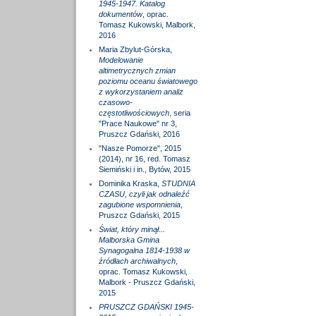
1945-1947. Katalog
dokumentów
, oprac.
Tomasz Kukowski, Malbork,
2016
Maria Zbylut-Górska,
Modelowanie
altimetrycznych zmian
poziomu oceanu światowego
z wykorzystaniem analiz
czasowo-
częstotliwościowych
, seria
"Prace Naukowe" nr 3,
Pruszcz Gdański, 2016
"Nasze Pomorze", 2015
(2014), nr 16, red. Tomasz
Siemiński i in., Bytów, 2015
Dominika Kraska,
STUDNIA
CZASU, czyli jak odnaleźć
zagubione wspomnienia
,
Pruszcz Gdański, 2015
Świat, który minął...
Malborska Gmina
Synagogalna 1814-1938 w
źródłach archiwalnych
,
oprac. Tomasz Kukowski,
Malbork - Pruszcz Gdański,
2015
PRUSZCZ GDAŃSKI 1945-