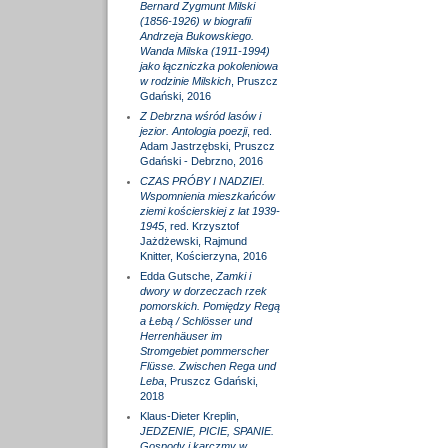
Bernard Zygmunt Milski
(1856-1926) w biografii
Andrzeja Bukowskiego.
Wanda Milska (1911-1994)
jako łączniczka pokoleniowa
w rodzinie Milskich
, Pruszcz
Gdański, 2016
Z Debrzna wśród lasów i
jezior. Antologia poezji
, red.
Adam Jastrzębski, Pruszcz
Gdański - Debrzno, 2016
CZAS PRÓBY I NADZIEI.
Wspomnienia mieszkańców
ziemi kościerskiej z lat 1939-
1945
, red. Krzysztof
Jażdżewski, Rajmund
Knitter, Kościerzyna, 2016
Edda Gutsche,
Zamki i
dwory w dorzeczach rzek
pomorskich. Pomiędzy Regą
a Łebą / Schlösser und
Herrenhäuser im
Stromgebiet pommerscher
Flüsse. Zwischen Rega und
Leba
, Pruszcz Gdański,
2018
Klaus-Dieter Kreplin,
JEDZENIE, PICIE, SPANIE.
Gospody i karczmy w