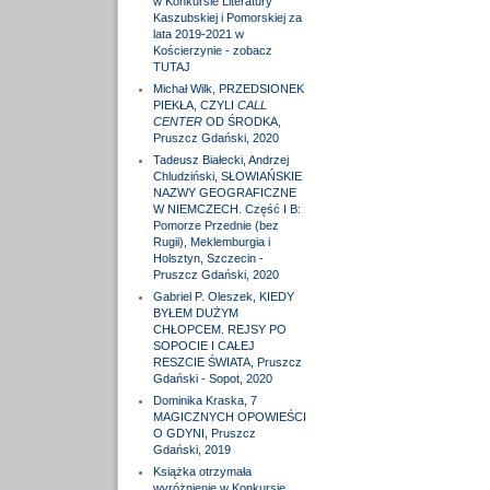
w Konkursie Literatury
Kaszubskiej i Pomorskiej za
lata 2019-2021 w
Kościerzynie - zobacz
TUTAJ
Michał Wilk, PRZEDSIONEK
PIEKŁA, CZYLI
CALL
CENTER
OD ŚRODKA,
Pruszcz Gdański, 2020
Tadeusz Białecki, Andrzej
Chludziński, SŁOWIAŃSKIE
NAZWY GEOGRAFICZNE
W NIEMCZECH. Część I B:
Pomorze Przednie (bez
Rugii), Meklemburgia i
Holsztyn, Szczecin -
Pruszcz Gdański, 2020
Gabriel P. Oleszek, KIEDY
BYŁEM DUŻYM
CHŁOPCEM. REJSY PO
SOPOCIE I CAŁEJ
RESZCIE ŚWIATA, Pruszcz
Gdański - Sopot, 2020
Dominika Kraska, 7
MAGICZNYCH OPOWIEŚCI
O GDYNI, Pruszcz
Gdański, 2019
Książka otrzymała
wyróżnienie w Konkursie