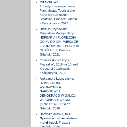
MIESZKOWICE.
Turystyczna mapa gminy.
Plan miasta / Touristische
Karte der Gemeinde.
Stadtplan, Pruszcz Gdański
- Mieszkowice, 2017
Urszula Szybowska,
Magdalena Madeja-Grzyb,
HERBARIA I FLORILEGIA
OD XV DO XVIII WIEKU ZE
ZBIORÓW PAN BIBLIOTEKI
GDAŃSKIEJ, Pruszcz
Gdański, 2021
"Kościerskie Zeszyty
Muzealne", 2016, nr 10, red.
Krzysztof Jażdżewski,
Kościerzyna, 2016
Aleksandra Lubczyńska,
DZIAŁALNOŚĆ
WYDAWNICZA
NARODOWEJ
DEMOKRACJI W GALICJI
W DOBIE AUTONOMII
(1892-1914), Pruszcz
Gdański, 2016
Dominika Kraska,
MIA.
Opowieść o dzieciństwie
mojej babci
, Pruszcz
Gdański, 2016