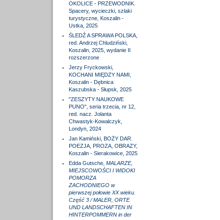
OKOLICE - PRZEWODNIK.
Spacery, wycieczki, szlaki
turystyczne, Koszalin -
Ustka, 2025
ŚLEDŹ A SPRAWA POLSKA,
red. Andrzej Chludziński,
Koszalin, 2025, wydanie II
rozszerzone
Jerzy Fryckowski,
KOCHANI MIĘDZY NAMI,
Koszalin - Dębnica
Kaszubska - Słupsk, 2025
"ZESZYTY NAUKOWE
PUNO", seria trzecia, nr 12,
red. nacz. Jolanta
Chwastyk-Kowalczyk,
Londyn, 2024
Jan Kamiński, BOŻY DAR.
POEZJA, PROZA, OBRAZY,
Koszalin - Sierakowice, 2025
Edda Gutsche,
MALARZE,
MIEJSCOWOŚCI I WIDOKI
POMORZA
ZACHODNIEGO w
pierwszej połowie XX wieku.
Część 3 / MALER, ORTE
UND LANDSCHAFTEN IN
HINTERPOMMERN in der