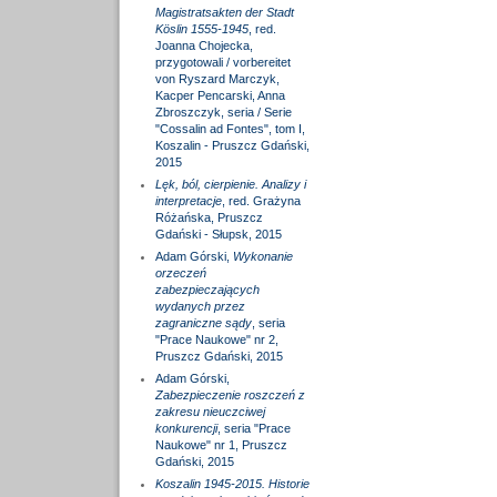
Magistratsakten der Stadt
Köslin 1555-1945
, red.
Joanna Chojecka,
przygotowali / vorbereitet
von Ryszard Marczyk,
Kacper Pencarski, Anna
Zbroszczyk, seria / Serie
"Cossalin ad Fontes", tom I,
Koszalin - Pruszcz Gdański,
2015
Lęk, ból, cierpienie. Analizy i
interpretacje
, red. Grażyna
Różańska, Pruszcz
Gdański - Słupsk, 2015
Adam Górski,
Wykonanie
orzeczeń
zabezpieczających
wydanych przez
zagraniczne sądy
, seria
"Prace Naukowe" nr 2,
Pruszcz Gdański, 2015
Adam Górski,
Zabezpieczenie roszczeń z
zakresu nieuczciwej
konkurencji
, seria "Prace
Naukowe" nr 1, Pruszcz
Gdański, 2015
Koszalin 1945-2015. Historie