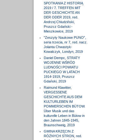
SPOTKANIA Z HISTORIĄ
2019 / 7. TREFFEN MIT
DER GESCHICHTE AN
DER ODER 2019, red.
Andrzej Chludziński,
Pruszcz Gdański -
Mieszkowice, 2019
"Zeszyty Naukowe PUNO",
seria trzecia, nr 7, red. nacz.
Jolanta Chwastyk-
Kowalczyk, Londyn, 2019
Daniel Dempc, STRATY
WOJENNE WŚRÓD
LUDNOŚCI POWIATU
PUCKIEGO W LATACH
1914-1919, Pruszcz
Gdański, 2019
Raimund Klawitter,
VERGESSENE
GESCHICHTE AUS DEM
KULTURLEBEN IM
POMMERSCHEN BÜTOW.
Über Musik und das
kulturelle Leben in Bütow in
den Jahren 1845-1945,
Braunschweig, 2019
GMINA KRZĘCIN Z
RÓŻNYCH STRON, red.