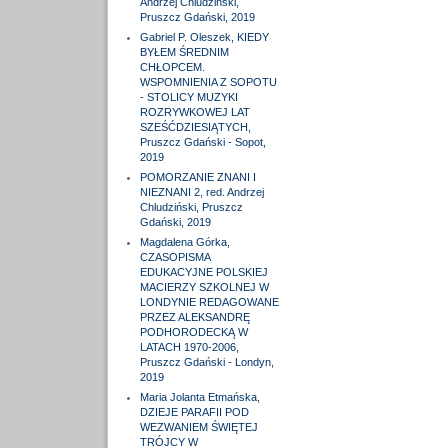
Andrzej Chludziński,
Pruszcz Gdański, 2019
Gabriel P. Oleszek, KIEDY
BYŁEM ŚREDNIM
CHŁOPCEM.
WSPOMNIENIA Z SOPOTU
- STOLICY MUZYKI
ROZRYWKOWEJ LAT
SZEŚĆDZIESIĄTYCH,
Pruszcz Gdański - Sopot,
2019
POMORZANIE ZNANI I
NIEZNANI 2, red. Andrzej
Chludziński, Pruszcz
Gdański, 2019
Magdalena Górka,
CZASOPISMA
EDUKACYJNE POLSKIEJ
MACIERZY SZKOLNEJ W
LONDYNIE REDAGOWANE
PRZEZ ALEKSANDRĘ
PODHORODECKĄ W
LATACH 1970-2006,
Pruszcz Gdański - Londyn,
2019
Maria Jolanta Etmańska,
DZIEJE PARAFII POD
WEZWANIEM ŚWIĘTEJ
TRÓJCY W