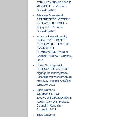
STRUMIEŃ SKŁADA SIĘ Z
MAŁYCH ŁEZ, Pruszcz
Gdański, 2022
Zdzisław Drzewiecki,
CZTERDZIEŚCI CZTERY
SYTUACJE INTYMNE z
wojną w tle, Pruszcz
Gdański, 2022
Krzysztof Kowalkowski,
FRANCISZEK JÓZEF
CHYLEWSKI - PILOT 300.
DYWIZJONU
BOMBOWEGO, Pruszcz
Gdański - Tczew - Gdańsk,
2022
Daniel Szczegielniak,
PODRÓŻ KU PASJI. Jak
sięgnąć po lepszą pracę?
Poradnik w trzech prostych
krokach, Pruszcz Gdański -
Wrocław, 2022
Edda Gutsche,
WOJEWÓDZTWO
ZACHODNIOPOMORSKIE
ILUSTROWANE, Pruszcz
Gdański - Koszalin -
Szczecin, 2022
Edda Gutsche,