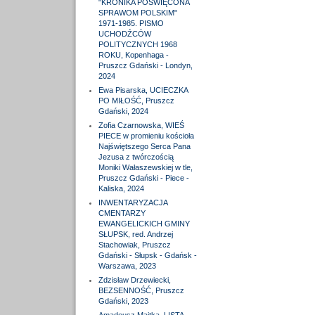
"KRONIKA POŚWIĘCONA
SPRAWOM POLSKIM"
1971-1985. PISMO
UCHODŹCÓW
POLITYCZNYCH 1968
ROKU, Kopenhaga -
Pruszcz Gdański - Londyn,
2024
Ewa Pisarska, UCIECZKA
PO MIŁOŚĆ, Pruszcz
Gdański, 2024
Zofia Czarnowska, WIEŚ
PIECE w promieniu kościoła
Najświętszego Serca Pana
Jezusa z twórczością
Moniki Wałaszewskiej w tle,
Pruszcz Gdański - Piece -
Kaliska, 2024
INWENTARYZACJA
CMENTARZY
EWANGELICKICH GMINY
SŁUPSK, red. Andrzej
Stachowiak, Pruszcz
Gdański - Słupsk - Gdańsk -
Warszawa, 2023
Zdzisław Drzewiecki,
BEZSENNOŚĆ, Pruszcz
Gdański, 2023