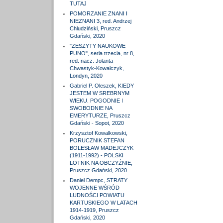
TUTAJ
POMORZANIE ZNANI I
NIEZNANI 3, red. Andrzej
Chludziński, Pruszcz
Gdański, 2020
"ZESZYTY NAUKOWE
PUNO", seria trzecia, nr 8,
red. nacz. Jolanta
Chwastyk-Kowalczyk,
Londyn, 2020
Gabriel P. Oleszek, KIEDY
JESTEM W SREBRNYM
WIEKU. POGODNIE I
SWOBODNIE NA
EMERYTURZE, Pruszcz
Gdański - Sopot, 2020
Krzysztof Kowalkowski,
PORUCZNIK STEFAN
BOLESŁAW MADEJCZYK
(1911-1992) - POLSKI
LOTNIK NA OBCZYŹNIE,
Pruszcz Gdański, 2020
Daniel Dempc, STRATY
WOJENNE WŚRÓD
LUDNOŚCI POWIATU
KARTUSKIEGO W LATACH
1914-1919, Pruszcz
Gdański, 2020