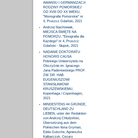
AWANSU I GERMANIZACJI
RODZINY POMORSKIEJ
OD XVIII DO XX WIEKU,
"Monografie Pomorskie" nr
4, Pruszcz Gdański, 2021
Andrzej Stachowiak,
MIEJSCA ŚWIĘTE NA
POMORZU, "Etnografia dla
Każdego" nr 4, Pruszcz
Gdański - Słupsk, 2021
NADANIE DOKTORATU
HONORIS CAUSA
Polskiego Uniwersytetu na
Obczyźnie im. Ignacego
Jana Paderewskiego PROF.
ZW. DR. HAB.
EUGENIUSZOWI
STANISŁAWOWI
KRUSZEWSKIEMU,
Kopenhaga / Copenhagen,
2021
MINDESTENS 44 GRÜNDE,
DEUTSCHLAND ZU
LIEBEN, unter der Redaktion
von Andrzej Chludziński,
Übersetzung aus dem
Polnischen Ilona Gryman,
Edda Gutsche, Agnieszka
Kalbarczyk, Cezary