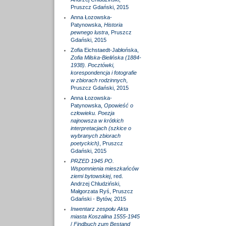
Pruszcz Gdański, 2015
Anna Łozowska-
Patynowska,
Historia
pewnego lustra
, Pruszcz
Gdański, 2015
Zofia Eichstaedt-Jabłońska,
Zofia Milska-Bielińska (1884-
1938). Pocztówki,
korespondencja i fotografie
w zbiorach rodzinnych
,
Pruszcz Gdański, 2015
Anna Łozowska-
Patynowska,
Opowieść o
człowieku. Poezja
najnowsza w krótkich
interpretacjach (szkice o
wybranych zbiorach
poetyckich)
, Pruszcz
Gdański, 2015
PRZED 1945 PO.
Wspomnienia mieszkańców
ziemi bytowskiej
, red.
Andrzej Chludziński,
Małgorzata Ryś, Pruszcz
Gdański - Bytów, 2015
Inwentarz zespołu Akta
miasta Koszalina 1555-1945
/
Findbuch zum Bestand