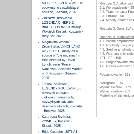
NIEBEZPIECZEŃSTWIE! 10
Rozdział 2. Analizy wi
opowieści o zadziwiającej
2.1. Wprowadzenie - 55
2.2. Transformacja Fouri
naturze, Koszalin, 2026
2.3. Filtracja - 60
Zdzisław Drzewiecki,
2.4. Metody analiz cza
LEGENDA O HERBIE
BIAŁEGO BORU, ilustracje
Rozdział 3. Dane SLA 
Wojciech Kostiuk, Koszalin -
Biały Bór, 2025
Rozdział 4. Modelowani
4.1. Widma amplitudow
Magdalena Wanda
4.2. Amplitudy oscylac
Zegarlińska, LYNCHLAND
4.3. Średnie amplitud
REVISITED. Duality as a
4.4. Wyznaczenie zmie
source of "the uncanny" in
+FTL PF - 108
films directed by David
4.5. Prognozowanie zm
Lynch, seria "Prace
4.6. Analiza widmowa i
Naukowe / Scientific Works"
nr 8, Koszalin - Gdańsk,
Podsumowanie - 151
2025
Bibliografia - 157
Janusz Szalewski,
Wykaz skrótów - 179
LEGENDY KOCIEWSKIE o
Wykaz symboli - 183
dawnych czasach,
Modelling of altimetric
ciekawych miejscach,
niezwykłych ludziach i
dziwnych istotach, Koszalin
- Bobowo, 2025
Katarzyna Brzóska,
ŻYWIOŁY, Koszalin -
Słupsk, 2025
Edda Gutsche, USTKA I