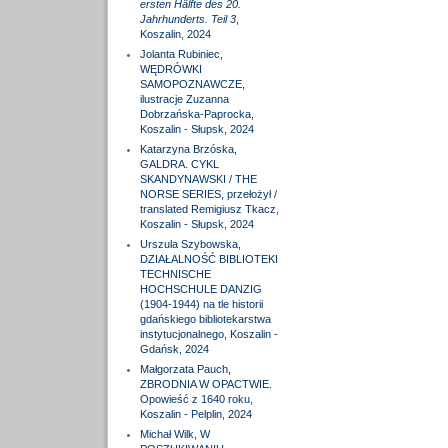
ersten Hälfte des 20.
Jahrhunderts. Teil 3
,
Koszalin, 2024
Jolanta Rubiniec,
WĘDRÓWKI
SAMOPOZNAWCZE,
ilustracje Zuzanna
Dobrzańska-Paprocka,
Koszalin - Słupsk, 2024
Katarzyna Brzóska,
GALDRA. CYKL
SKANDYNAWSKI / THE
NORSE SERIES, przełożył /
translated Remigiusz Tkacz,
Koszalin - Słupsk, 2024
Urszula Szybowska,
DZIAŁALNOŚĆ BIBLIOTEKI
TECHNISCHE
HOCHSCHULE DANZIG
(1904-1944) na tle historii
gdańskiego bibliotekarstwa
instytucjonalnego, Koszalin -
Gdańsk, 2024
Małgorzata Pauch,
ZBRODNIA W OPACTWIE.
Opowieść z 1640 roku,
Koszalin - Pelplin, 2024
Michał Wilk, W