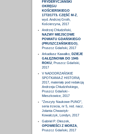
FRYDERYCJAŃSKI
OKRĘGU
KOŚCIERSKIEGO
1772/1773. CZĘŚĆ M-Z
,
wyd. Andrzej Groth,
Kościerzyna, 2017
Andrzej Chludziński,
NAZWY MIEJSCOWE
POWIATU GDAŃSKIEGO
(PRUSZCZAŃSKIEGO)
,
Pruszcz Gdański, 2017
Arkadiusz Kawałko,
DZIEJE
GAŁĘZINOWA DO 1945
ROKU
, Pruszcz Gdański,
2017
V NADODRZAŃSKIE
SPOTKANIA Z HISTORIĄ
2017, materiały pod redakcją
Andrzeja Chludzińskiego,
Pruszcz Gdański -
Mieszkowice, 2017
"Zeszyty Naukowe PUNO",
seria trzecia, nr 5, red. nacz.
Jolanta Chwastyk-
Kowalczyk, Londyn, 2017
Gabriel P. Oleszek,
OPOWIEŚCI Z MORZA
,
Pruszcz Gdański, 2017