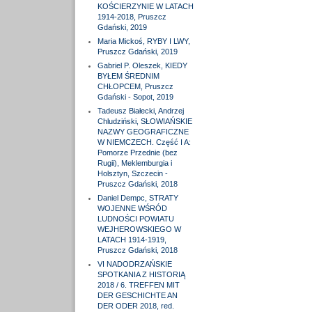
KOŚCIERZYNIE W LATACH
1914-2018, Pruszcz
Gdański, 2019
Maria Mickoś, RYBY I LWY,
Pruszcz Gdański, 2019
Gabriel P. Oleszek, KIEDY
BYŁEM ŚREDNIM
CHŁOPCEM, Pruszcz
Gdański - Sopot, 2019
Tadeusz Białecki, Andrzej
Chludziński, SŁOWIAŃSKIE
NAZWY GEOGRAFICZNE
W NIEMCZECH. Część I A:
Pomorze Przednie (bez
Rugii), Meklemburgia i
Holsztyn, Szczecin -
Pruszcz Gdański, 2018
Daniel Dempc, STRATY
WOJENNE WŚRÓD
LUDNOŚCI POWIATU
WEJHEROWSKIEGO W
LATACH 1914-1919,
Pruszcz Gdański, 2018
VI NADODRZAŃSKIE
SPOTKANIA Z HISTORIĄ
2018 / 6. TREFFEN MIT
DER GESCHICHTE AN
DER ODER 2018, red.