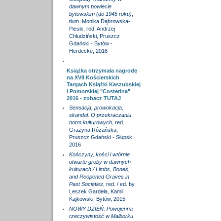
dawnym powiecie
bytowskim (do 1945 roku)
,
tłum. Monika Dąbrowska-
Piesik, red. Andrzej
Chludziński, Pruszcz
Gdański - Bytów -
Herdecke, 2016
Książka otrzymała nagrodę
na XVII Kościerskich
Targach Książki Kaszubskiej
i Pomorskiej "Costerina"
2016 - zobacz
TUTAJ
Sensacja, prowokacja,
skandal. O przekraczaniu
norm kulturowych
, red.
Grażyna Różańska,
Pruszcz Gdański - Słupsk,
2016
Kończyny, kości i wtórnie
otwarte groby w dawnych
kulturach / Limbs, Bones,
and Reopened Graves in
Past Societies
, red. / ed. by
Leszek Gardeła, Kamil
Kajkowski, Bytów, 2015
NOWY DZIEŃ. Powojenna
rzeczywistość w Malborku