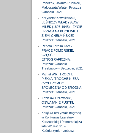
Ponczek, Jolanta Rubiniec,
Małgorzata Wiater, Pruszcz
Gdański, 2021
Krzysztof Kowalkowski,
LEŚNICZY WŁADYSŁAW
MIŁEK (1897-1945) - ŻYCIE
I PRACA NA KOCIEWIU I
ZIEMI CHEŁMIŃSKIEJ,
Pruszcz Gdański, 2021
Renata Teresa Korek,
PRACE POMORSKIE,
CZĘŚĆ I:
ETNOGRAFICZNA,
Pruszcz Gdański -
Trzebiatów - Szczecin, 2021
Michał Wilk, TROCHĘ
PIEKŁA, TROCHĘ NIEBA,
CZYLI POMOC
SPOŁECZNA OD ŚRODKA,
Pruszcz Gdański, 2021
Zdzisław Drzewiecki,
OSWAJANIE PUSTKI,
Pruszcz Gdański, 2021
Książka otrzymała nagrodę
w Konkursie Literatury
Kaszubskiej i Pomorskiej za
lata 2019-2021 w
Kościerzynie - zobacz