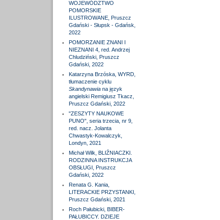
WOJEWÓDZTWO
POMORSKIE
ILUSTROWANE, Pruszcz
Gdański - Słupsk - Gdańsk,
2022
POMORZANIE ZNANI I
NIEZNANI 4, red. Andrzej
Chludziński, Pruszcz
Gdański, 2022
Katarzyna Brzóska, WYRD,
tłumaczenie cyklu
Skandynawia
na język
angielski Remigiusz Tkacz,
Pruszcz Gdański, 2022
"ZESZYTY NAUKOWE
PUNO", seria trzecia, nr 9,
red. nacz. Jolanta
Chwastyk-Kowalczyk,
Londyn, 2021
Michał Wilk, BLIŹNIACZKI.
RODZINNA INSTRUKCJA
OBSŁUGI, Pruszcz
Gdański, 2022
Renata G. Kania,
LITERACKIE PRZYSTANKI,
Pruszcz Gdański, 2021
Roch Pałubicki, BIBER-
PAŁUBICCY. DZIEJE