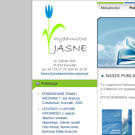
Aktualności
Pub
ul. Zakole 16/8
75-814 Koszalin
tel. 94 719 17 79, 606 44 39 28
biuro@wydawnictwo-jasne.pl
NASZE PUBLI
Publikacje
Tu znajdziecie Państw
w kolejności ich pojawia
POMORZANIE ZNANI I
WYSZUKIWARKA: klawisz
NIEZNANI 7, red. Andrzej
Chludziński, Koszalin, 2026
LEGENDY I LUDOWE
OPOWIEŚCI z miasta
Słupska i powiatu
słupskiego
, zebrał i wydał
Otto Knoop, tłumaczenie,
ilustracje Edda Gutsche,