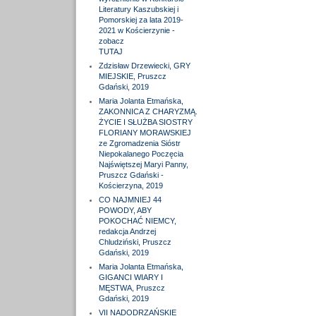
Literatury Kaszubskiej i
Pomorskiej za lata 2019-
2021 w Kościerzynie -
zobacz
TUTAJ
Zdzisław Drzewiecki, GRY
MIEJSKIE, Pruszcz
Gdański, 2019
Maria Jolanta Etmańska,
ZAKONNICA Z CHARYZMĄ.
ŻYCIE I SŁUŻBA SIOSTRY
FLORIANY MORAWSKIEJ
ze Zgromadzenia Sióstr
Niepokalanego Poczęcia
Najświętszej Maryi Panny,
Pruszcz Gdański -
Kościerzyna, 2019
CO NAJMNIEJ 44
POWODY, ABY
POKOCHAĆ NIEMCY,
redakcja Andrzej
Chludziński, Pruszcz
Gdański, 2019
Maria Jolanta Etmańska,
GIGANCI WIARY I
MĘSTWA, Pruszcz
Gdański, 2019
VII NADODRZAŃSKIE