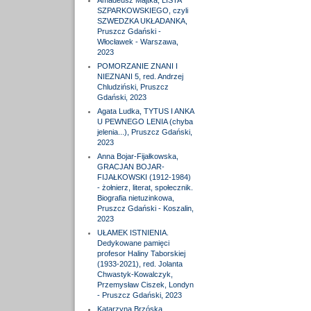
Amadeusz Majtka, LISTA
SZPARKOWSKIEGO, czyli
SZWEDZKA UKŁADANKA,
Pruszcz Gdański -
Włocławek - Warszawa,
2023
POMORZANIE ZNANI I
NIEZNANI 5, red. Andrzej
Chludziński, Pruszcz
Gdański, 2023
Agata Ludka, TYTUS I ANKA
U PEWNEGO LENIA (chyba
jelenia...), Pruszcz Gdański,
2023
Anna Bojar-Fijałkowska,
GRACJAN BOJAR-
FIJAŁKOWSKI (1912-1984)
- żołnierz, literat, społecznik.
Biografia nietuzinkowa,
Pruszcz Gdański - Koszalin,
2023
UŁAMEK ISTNIENIA.
Dedykowane pamięci
profesor Haliny Taborskiej
(1933-2021), red. Jolanta
Chwastyk-Kowalczyk,
Przemysław Ciszek, Londyn
- Pruszcz Gdański, 2023
Katarzyna Brzóska,