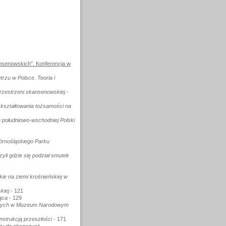
nsenowskich". Konferencja w
rzu w Polsce. Teoria i
przestrzeni skansenowskiej
-
k kształtowania tożsamości na
 południowo-wschodniej Polski
órnośląskiego Parku
yli gdzie się podział smutek
kie na ziemi krośnieńskiej w
kiej
- 121
ąca
- 129
jących w Muzeum Narodowym
strukcją przeszłości
- 171