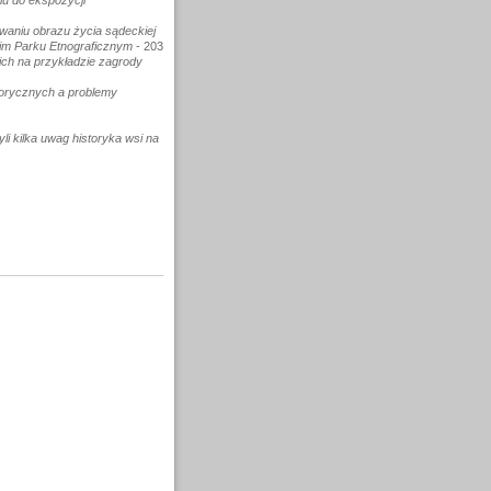
iu do ekspozycji
waniu obrazu życia sądeckiej
im Parku Etnograficznym
- 203
ch na przykładzie zagrody
orycznych a problemy
i kilka uwag historyka wsi na