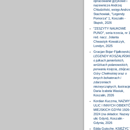
opracowanie językowe i
nazewnicze Andrzej
Chludziński, wstęp Andrze
Stachowiak, "Legendy
Pomorza" 1, Koszalin -
Słupsk, 2026
"ZESZYTY NAUKOWE
PUNO", seria trzecia, nr 1
red. nacz. Jolanta
Chwastyk-Kowalczyk,
Londyn, 2025
Gracjan Bojar-Fijałkowski
LEGENDY KOSZALIŃSKI
o julkach jamieńskich,
wróżkach polanowskich,
porwaniu księcia, zbójcac
Góry Chełmskiej oraz o
innych bohaterach i
zdarzeniach
niezwyczajnych
, ilustracj
Daria Izabela Wasiuk,
Koszalin, 2026
Kordian Kuczma, NAZWY
ULIC I INNYCH OBIEKT
MIEJSKICH GDYNI 1926
2024 (na okładce: Nazwy
ulic Gdyni), Koszalin -
Gdynia, 2026
Edda Gutsche, KSIĘŻYC