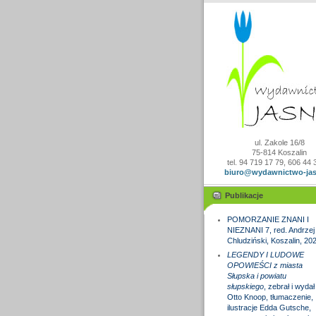
ul. Zakole 16/8
75-814 Koszalin
tel. 94 719 17 79, 606 44 
biuro@wydawnictwo-jas
Publikacje
POMORZANIE ZNANI I
NIEZNANI 7, red. Andrzej
Chludziński, Koszalin, 20
LEGENDY I LUDOWE
OPOWIEŚCI z miasta
Słupska i powiatu
słupskiego
, zebrał i wydał
Otto Knoop, tłumaczenie,
ilustracje Edda Gutsche,