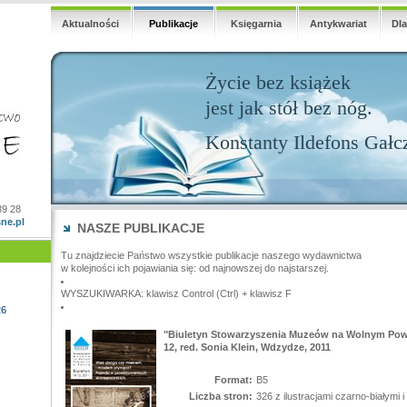
Aktualności
Publikacje
Księgarnia
Antykwariat
Dl
Życie bez książek
jest jak stół bez nóg.
Konstanty Ildefons Gałc
39 28
ne.pl
NASZE PUBLIKACJE
Tu znajdziecie Państwo wszystkie publikacje naszego wydawnictwa
w kolejności ich pojawiania się: od najnowszej do najstarszej.
WYSZUKIWARKA: klawisz Control (Ctrl) + klawisz F
26
"Biuletyn Stowarzyszenia Muzeów na Wolnym Powie
12, red. Sonia Klein, Wdzydze, 2011
Format:
B5
Liczba stron:
326 z ilustracjami czarno-białymi 