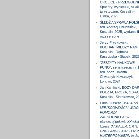
OKOLICE - PRZEWODNI
Spacery, wycieczki, szlak
turystyczne, Koszalin -
Ustka, 2025
ŚLEDŹ A SPRAWA POLS
red. Andrzej Chludziński,
Koszalin, 2025, wydanie II
rozszerzone
Jerzy Fryckowski,
KOCHANI MIĘDZY NAMI
Koszalin - Dębnica
Kaszubska - Słupsk, 202
"ZESZYTY NAUKOWE
PUNO", seria trzecia, nr 1
red. nacz. Jolanta
Chwastyk-Kowalczyk,
Londyn, 2024
Jan Kamiński, BOŻY DAR
POEZJA, PROZA, OBRA
Koszalin - Sierakowice, 2
Edda Gutsche,
MALARZE
MIEJSCOWOŚCI I WIDO
POMORZA
ZACHODNIEGO w
pierwszej połowie XX wiek
Część 3 / MALER, ORTE
UND LANDSCHAFTEN I
HINTERPOMMERN in de