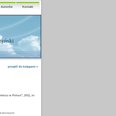
a Autorów
Kontakt
zyński
przejdź do księgarni »
trzu w Polsce", 2011, nr
i kolorowymi