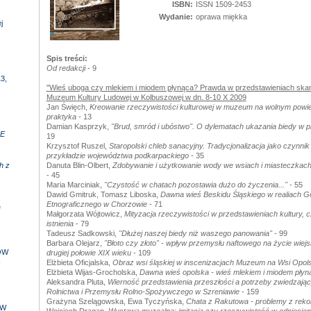
ISBN:
ISSN 1509-2453
Wydanie:
oprawa miękka
j
Spis treści:
Od redakcji
- 9
3,
"Wieś uboga czy mlekiem i miodem płynąca? Prawda w przedstawieniach ska
Muzeum Kultury Ludowej w Kolbuszowej w dn. 8-10 X 2009
Jan Święch,
Kreowanie rzeczywistości kulturowej w muzeum na wolnym powiet
praktyka
- 13
,
Damian Kasprzyk,
"Brud, smród i ubóstwo". O dylematach ukazania biedy w 
E
19
Krzysztof Ruszel,
Staropolski chleb sanacyjny. Tradycjonalizacja jako czynni
przykładzie województwa podkarpackiego
- 35
h z
Danuta Blin-Olbert,
Zdobywanie i użytkowanie wody we wsiach i miasteczkach
- 45
Maria Marciniak,
"Czystość w chatach pozostawia dużo do życzenia..."
- 55
Dawid Gmitruk, Tomasz Liboska,
Dawna wieś Beskidu Śląskiego w realiach G
Etnograficznego w Chorzowie
- 71
e
Małgorzata Wójtowicz,
Mityzacja rzeczywistości w przedstawieniach kultury, cz
istnienia
- 79
Tadeusz Sadkowski,
"Dłużej naszej biedy niż waszego panowania"
- 99
Barbara Olejarz,
"Błoto czy złoto" - wpływ przemysłu naftowego na życie wiejs
ÓW
drugiej połowie XIX wieku
- 109
-
Elżbieta Oficjalska,
Obraz wsi śląskiej w inscenizacjach Muzeum na Wsi Opols
Elżbieta Wijas-Grocholska,
Dawna wieś opolska - wieś mlekiem i miodem płyn
Aleksandra Pluta,
Wierność przedstawienia przeszłości a potrzeby zwiedza
Rolnictwa i Przemysłu Rolno-Spożywczego w Szreniawie
- 159
Grażyna Szelągowska, Ewa Tyczyńska,
Chata z Rakutowa - problemy z rekon
 W