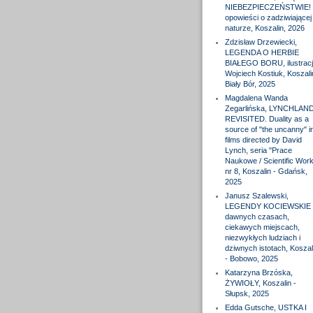
NIEBEZPIECZEŃSTWIE! 
opowieści o zadziwiającej
naturze, Koszalin, 2026
Zdzisław Drzewiecki,
LEGENDA O HERBIE
BIAŁEGO BORU, ilustracj
Wojciech Kostiuk, Koszali
Biały Bór, 2025
Magdalena Wanda
Zegarlińska, LYNCHLAN
REVISITED. Duality as a
source of "the uncanny" i
films directed by David
Lynch, seria "Prace
Naukowe / Scientific Wor
nr 8, Koszalin - Gdańsk,
2025
Janusz Szalewski,
LEGENDY KOCIEWSKIE 
dawnych czasach,
ciekawych miejscach,
niezwykłych ludziach i
dziwnych istotach, Koszal
- Bobowo, 2025
Katarzyna Brzóska,
ŻYWIOŁY, Koszalin -
Słupsk, 2025
Edda Gutsche, USTKA I