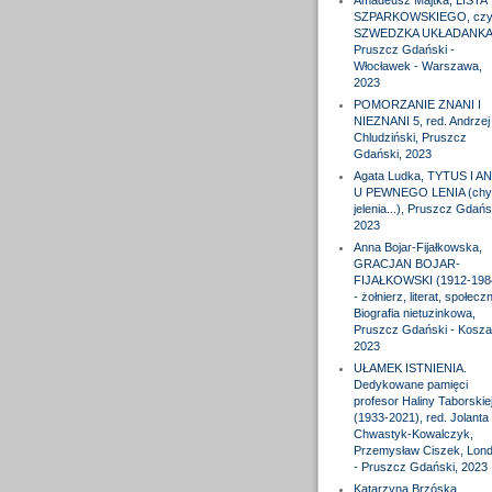
Amadeusz Majtka, LISTA
SZPARKOWSKIEGO, czyl
SZWEDZKA UKŁADANKA
Pruszcz Gdański -
Włocławek - Warszawa,
2023
POMORZANIE ZNANI I
NIEZNANI 5, red. Andrzej
Chludziński, Pruszcz
Gdański, 2023
Agata Ludka, TYTUS I A
U PEWNEGO LENIA (chy
jelenia...), Pruszcz Gdańs
2023
Anna Bojar-Fijałkowska,
GRACJAN BOJAR-
FIJAŁKOWSKI (1912-198
- żołnierz, literat, społeczn
Biografia nietuzinkowa,
Pruszcz Gdański - Koszal
2023
UŁAMEK ISTNIENIA.
Dedykowane pamięci
profesor Haliny Taborskie
(1933-2021), red. Jolanta
Chwastyk-Kowalczyk,
Przemysław Ciszek, Lon
- Pruszcz Gdański, 2023
Katarzyna Brzóska,