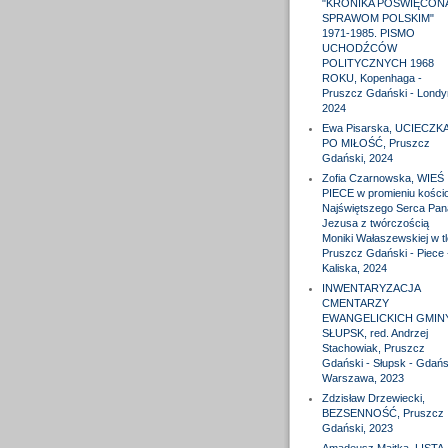
"KRONIKA POŚWIĘCON
SPRAWOM POLSKIM"
1971-1985. PISMO
UCHODŹCÓW
POLITYCZNYCH 1968
ROKU, Kopenhaga -
Pruszcz Gdański - Londy
2024
Ewa Pisarska, UCIECZK
PO MIŁOŚĆ, Pruszcz
Gdański, 2024
Zofia Czarnowska, WIEŚ
PIECE w promieniu kościo
Najświętszego Serca Pan
Jezusa z twórczością
Moniki Wałaszewskiej w tl
Pruszcz Gdański - Piece 
Kaliska, 2024
INWENTARYZACJA
CMENTARZY
EWANGELICKICH GMIN
SŁUPSK, red. Andrzej
Stachowiak, Pruszcz
Gdański - Słupsk - Gdańs
Warszawa, 2023
Zdzisław Drzewiecki,
BEZSENNOŚĆ, Pruszcz
Gdański, 2023