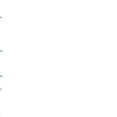
e
DY
ki
1,