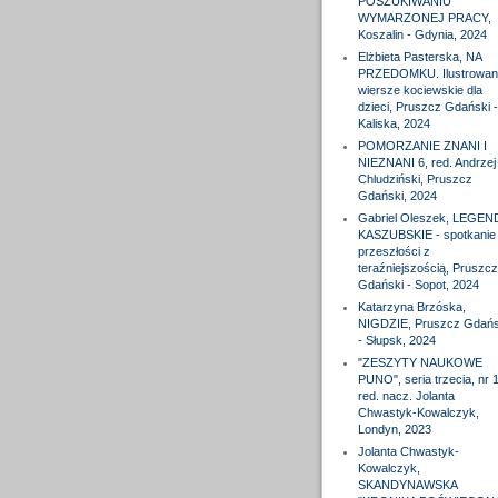
POSZUKIWANIU
WYMARZONEJ PRACY,
Koszalin - Gdynia, 2024
Elżbieta Pasterska, NA
PRZEDOMKU. Ilustrowan
wiersze kociewskie dla
dzieci, Pruszcz Gdański -
Kaliska, 2024
POMORZANIE ZNANI I
NIEZNANI 6, red. Andrzej
Chludziński, Pruszcz
Gdański, 2024
Gabriel Oleszek, LEGEN
KASZUBSKIE - spotkanie
przeszłości z
teraźniejszością, Pruszcz
Gdański - Sopot, 2024
Katarzyna Brzóska,
NIGDZIE, Pruszcz Gdańs
- Słupsk, 2024
"ZESZYTY NAUKOWE
PUNO", seria trzecia, nr 1
red. nacz. Jolanta
Chwastyk-Kowalczyk,
Londyn, 2023
Jolanta Chwastyk-
Kowalczyk,
SKANDYNAWSKA