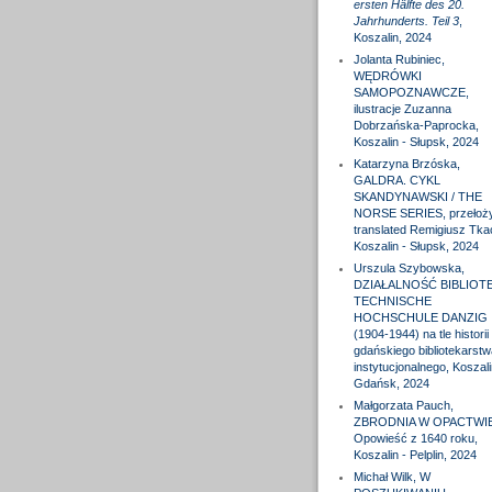
ersten Hälfte des 20.
Jahrhunderts. Teil 3
,
Koszalin, 2024
Jolanta Rubiniec,
WĘDRÓWKI
SAMOPOZNAWCZE,
ilustracje Zuzanna
Dobrzańska-Paprocka,
Koszalin - Słupsk, 2024
Katarzyna Brzóska,
GALDRA. CYKL
SKANDYNAWSKI / THE
NORSE SERIES, przełożył
translated Remigiusz Tka
Koszalin - Słupsk, 2024
Urszula Szybowska,
DZIAŁALNOŚĆ BIBLIOTE
TECHNISCHE
HOCHSCHULE DANZIG
(1904-1944) na tle historii
gdańskiego bibliotekarstw
instytucjonalnego, Koszali
Gdańsk, 2024
Małgorzata Pauch,
ZBRODNIA W OPACTWIE
Opowieść z 1640 roku,
Koszalin - Pelplin, 2024
Michał Wilk, W