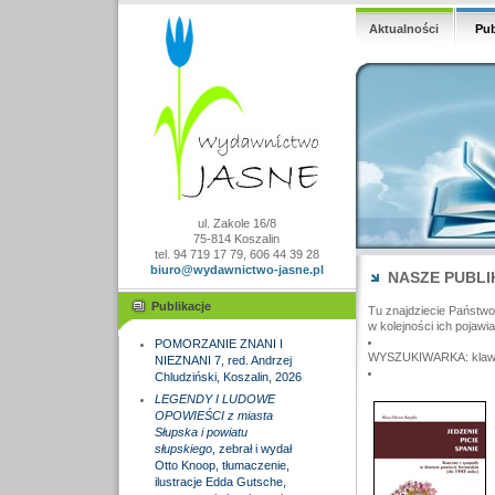
Aktualności
Pub
ul. Zakole 16/8
75-814 Koszalin
tel. 94 719 17 79, 606 44 39 28
biuro@wydawnictwo-jasne.pl
NASZE PUBLI
Publikacje
Tu znajdziecie Państw
w kolejności ich pojawia
POMORZANIE ZNANI I
WYSZUKIWARKA: klawisz
NIEZNANI 7, red. Andrzej
Chludziński, Koszalin, 2026
LEGENDY I LUDOWE
OPOWIEŚCI z miasta
Słupska i powiatu
słupskiego
, zebrał i wydał
Otto Knoop, tłumaczenie,
ilustracje Edda Gutsche,