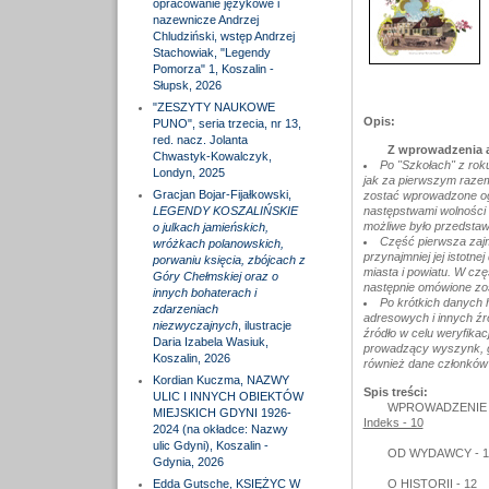
opracowanie językowe i
nazewnicze Andrzej
Chludziński, wstęp Andrzej
Stachowiak, "Legendy
Pomorza" 1, Koszalin -
Słupsk, 2026
"ZESZYTY NAUKOWE
Opis:
PUNO", seria trzecia, nr 13,
red. nacz. Jolanta
Z wprowadzenia a
Chwastyk-Kowalczyk,
Po "Szkołach" z rok
Londyn, 2025
jak za pierwszym razem,
Gracjan Bojar-Fijałkowski,
zostać wprowadzone ogr
LEGENDY KOSZALIŃSKIE
następstwami wolności 
możliwe było przedstawi
o julkach jamieńskich,
Część pierwsza zajmu
wróżkach polanowskich,
przynajmniej jej istotn
porwaniu księcia, zbójcach z
miasta i powiatu. W czę
Góry Chełmskiej oraz o
następnie omówione zos
innych bohaterach i
Po krótkich danych 
zdarzeniach
adresowych i innych źr
niezwyczajnych
, ilustracje
źródło w celu weryfikac
Daria Izabela Wasiuk,
prowadzący wyszynk, gor
Koszalin, 2026
również dane członków 
Kordian Kuczma, NAZWY
Spis treści:
ULIC I INNYCH OBIEKTÓW
WPROWADZENIE 
MIEJSKICH GDYNI 1926-
Indeks - 10
2024 (na okładce: Nazwy
ulic Gdyni), Koszalin -
OD WYDAWCY - 1
Gdynia, 2026
Edda Gutsche, KSIĘŻYC W
O HISTORII - 12