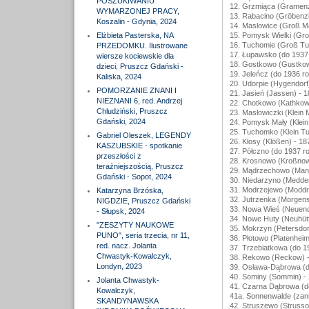
POSZUKIWANIU
12. Grzmiąca (Gramenz
WYMARZONEJ PRACY,
13. Rabacino (Gröbenzi
Koszalin - Gdynia, 2024
14. Masłowice (Groß Ma
Elżbieta Pasterska, NA
15. Pomysk Wielki (Gr
16. Tuchomie (Groß Tu
PRZEDOMKU. Ilustrowane
17. Łupawsko (do 1937
wiersze kociewskie dla
18. Gostkowo (Gustkow
dzieci, Pruszcz Gdański -
19. Jeleńcz (do 1936 ro
Kaliska, 2024
20. Udorpie (Hygendorf
POMORZANIE ZNANI I
21. Jasień (Jassen) - 1
NIEZNANI 6, red. Andrzej
22. Chotkowo (Kathkow
Chludziński, Pruszcz
23. Masłowiczki (Klein 
Gdański, 2024
24. Pomysk Mały (Klein
25. Tuchomko (Klein Tu
Gabriel Oleszek, LEGENDY
26. Kłosy (Klößen) - 18
KASZUBSKIE - spotkanie
27. Półczno (do 1937 r
przeszłości z
28. Krosnowo (Kroßnow
teraźniejszością, Pruszcz
29. Mądrzechowo (Mang
Gdański - Sopot, 2024
30. Niedarzyno (Medder
31. Modrzejewo (Moddr
Katarzyna Brzóska,
32. Jutrzenka (Morgens
NIGDZIE, Pruszcz Gdański
33. Nowa Wieś (Neuend
- Słupsk, 2024
34. Nowe Huty (Neuhütt
"ZESZYTY NAUKOWE
35. Mokrzyn (Petersdor
PUNO", seria trzecia, nr 11,
36. Płotowo (Platenheim
red. nacz. Jolanta
37. Trzebiatkowa (do 1
Chwastyk-Kowalczyk,
38. Rekowo (Reckow) -
Londyn, 2023
39. Osława-Dąbrowa (d
40. Sominy (Sommin) -
Jolanta Chwastyk-
41. Czarna Dąbrowa (d
Kowalczyk,
41a. Sonnenwalde (zani
SKANDYNAWSKA
42. Struszewo (Strusso