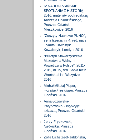
IV NADODRZAŃSKIE
SPOTKANIA Z HISTORIĄ
2016, materiały pod redakcją
Andrzeja Chludzińskiego,
Pruszcz Gdański -
Mieszkowice, 2016
"Zeszyty Naukowe PUNO",
seria trzecia, nr 4, red. nacz.
Jolanta Chwastyk-
Kowalczyk, Londyn, 2016
"Biuletyn Stowarzyszenia
Muzeów na Wolnym
Powietrzu w Polsce", 2011-
2015, nr 15, red. Sonia Klein-
Wrońska i in., Wdzydze,
2016
Michał Mikołaj Pieper,
moralne / residuum
, Pruszcz
Gdański, 2016
Anna Łozowska-
Patynowska,
Dotykając
tekstu...
, Pruszcz Gdański,
2016
Jerzy Fryckowski,
Niebieska
, Pruszcz
Gdański, 2016
Zofia Eichstaedt-Jabłońska,