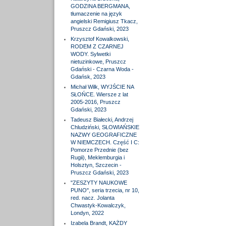
GODZINA BERGMANA,
tłumaczenie na język
angielski Remigiusz Tkacz,
Pruszcz Gdański, 2023
Krzysztof Kowalkowski,
RODEM Z CZARNEJ
WODY. Sylwetki
nietuzinkowe, Pruszcz
Gdański - Czarna Woda -
Gdańsk, 2023
Michał Wilk, WYJŚCIE NA
SŁOŃCE. Wiersze z lat
2005-2016, Pruszcz
Gdański, 2023
Tadeusz Białecki, Andrzej
Chludziński, SŁOWIAŃSKIE
NAZWY GEOGRAFICZNE
W NIEMCZECH. Część I C:
Pomorze Przednie (bez
Rugii), Meklemburgia i
Holsztyn, Szczecin -
Pruszcz Gdański, 2023
"ZESZYTY NAUKOWE
PUNO", seria trzecia, nr 10,
red. nacz. Jolanta
Chwastyk-Kowalczyk,
Londyn, 2022
Izabela Brandt, KAŻDY