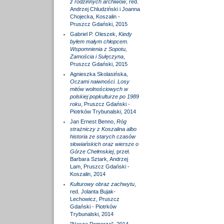
z rodzinnych archiwów
, red.
Andrzej Chludziński i Joanna
Chojecka, Koszalin -
Pruszcz Gdański, 2015
Gabriel P. Oleszek,
Kiedy
byłem małym chłopcem.
Wspomnienia z Sopotu,
Zamościa i Sulęczyna
,
Pruszcz Gdański, 2015
Agnieszka Skolasińska,
Oczami naiwności. Losy
mitów wolnościowych w
polskiej popkulturze po 1989
roku
, Pruszcz Gdański -
Piotrków Trybunalski, 2014
Jan Ernest Benno,
Róg
strażniczy z Koszalina albo
historia ze starych czasów
słowiańskich oraz wiersze o
Górze Chełmskiej
, przeł.
Barbara Sztark, Andrzej
Lam, Pruszcz Gdański -
Koszalin, 2014
Kulturowy obraz zachwytu
,
red. Jolanta Bujak-
Lechowicz, Pruszcz
Gdański - Piotrków
Trybunalski, 2014