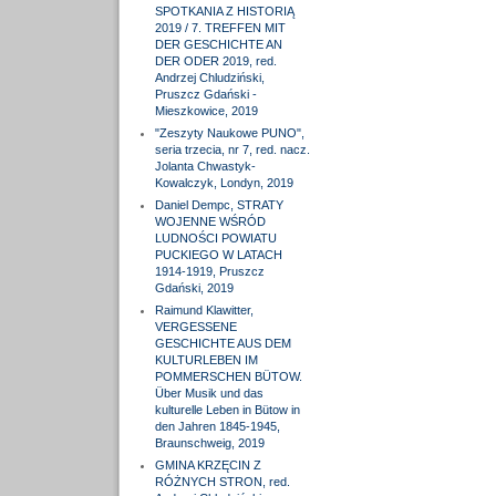
SPOTKANIA Z HISTORIĄ
2019 / 7. TREFFEN MIT
DER GESCHICHTE AN
DER ODER 2019, red.
Andrzej Chludziński,
Pruszcz Gdański -
Mieszkowice, 2019
"Zeszyty Naukowe PUNO",
seria trzecia, nr 7, red. nacz.
Jolanta Chwastyk-
Kowalczyk, Londyn, 2019
Daniel Dempc, STRATY
WOJENNE WŚRÓD
LUDNOŚCI POWIATU
PUCKIEGO W LATACH
1914-1919, Pruszcz
Gdański, 2019
Raimund Klawitter,
VERGESSENE
GESCHICHTE AUS DEM
KULTURLEBEN IM
POMMERSCHEN BÜTOW.
Über Musik und das
kulturelle Leben in Bütow in
den Jahren 1845-1945,
Braunschweig, 2019
GMINA KRZĘCIN Z
RÓŻNYCH STRON, red.