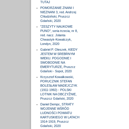
TUTAJ
POMORZANIE ZNANI I
NIEZNANI 3, red. Andrzej
Chludziński, Pruszcz
Gdański, 2020
"ZESZYTY NAUKOWE
PUNO", seria trzecia, nr 8,
red. nacz. Jolanta
Chwastyk-Kowalczyk,
Londyn, 2020
Gabriel P. Oleszek, KIEDY
JESTEM W SREBRNYM
WIEKU. POGODNIE I
SWOBODNIE NA
EMERYTURZE, Pruszcz
Gdański - Sopot, 2020
Krzysztof Kowalkowski,
PORUCZNIK STEFAN
BOLESŁAW MADEJCZYK
(1911-1992) - POLSKI
LOTNIK NA OBCZYŹNIE,
Pruszcz Gdański, 2020
Daniel Dempc, STRATY
WOJENNE WŚRÓD
LUDNOŚCI POWIATU
KARTUSKIEGO W LATACH
1914-1919, Pruszcz
Gdański, 2020