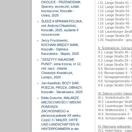
OKOLICE - PRZEWODNIK.
I.11. Lange Straße 61 -
Spacery, wycieczki, szlaki
I.12. Lange Straße 57 -
turystyczne, Koszalin -
I.13. Lange Straße 54 
I.14. Lange Straße 53 - 
Ustka, 2025
I.15. Lange Straße 51 - 
ŚLEDŹ A SPRAWA POLSKA,
I.16. Lange Straße 49 -
red. Andrzej Chludziński,
I.17. Lange Straße 70 -
Koszalin, 2025, wydanie II
I.18. Lauenburger Straß
rozszerzone
I.19. Lange Straße 59 -
I.20. Hauptstraße - go
Jerzy Fryckowski,
KOCHANI MIĘDZY NAMI,
II. Śródmieście. Górna 
Koszalin - Dębnica
II.1. Lange Straße 40 - 
Kaszubska - Słupsk, 2025
II.2. Lange Straße 28 - 
"ZESZYTY NAUKOWE
II.3. Lange Straße 29 - 
PUNO", seria trzecia, nr 12,
II.4. Lange Straße 35 -
red. nacz. Jolanta
II.5. Bismarckplatz 6 -
Chwastyk-Kowalczyk,
II.6. Bismarckplatz 8 - 
II.7. Synagogenstraße 1
Londyn, 2024
II.8. Synagogenstraße 4
Jan Kamiński, BOŻY DAR.
II.9. Lange Straße 23/2
POEZJA, PROZA, OBRAZY,
Koszalin - Sierakowice, 2025
III. Dalsza część miasta
III.1. Schloßstraße 20 -
Edda Gutsche,
MALARZE,
III.2. Lauenburger Stra
MIEJSCOWOŚCI I WIDOKI
III.3. Lauenburger Stra
POMORZA
III.4. Moltkestraße 1 - 
ZACHODNIEGO w
III.5. Seminarstraße 4 
pierwszej połowie XX wieku.
III.6. Schützenallee - h
Część 3 / MALER, ORTE
UND LANDSCHAFTEN IN
IV. Nieznane położenie 
HINTERPOMMERN in der
IV.1. Hotel Holza - zaja