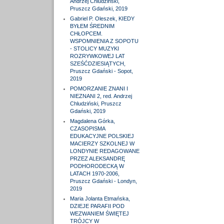
Andrzej Chludziński,
Pruszcz Gdański, 2019
Gabriel P. Oleszek, KIEDY
BYŁEM ŚREDNIM
CHŁOPCEM.
WSPOMNIENIA Z SOPOTU
- STOLICY MUZYKI
ROZRYWKOWEJ LAT
SZEŚĆDZIESIĄTYCH,
Pruszcz Gdański - Sopot,
2019
POMORZANIE ZNANI I
NIEZNANI 2, red. Andrzej
Chludziński, Pruszcz
Gdański, 2019
Magdalena Górka,
CZASOPISMA
EDUKACYJNE POLSKIEJ
MACIERZY SZKOLNEJ W
LONDYNIE REDAGOWANE
PRZEZ ALEKSANDRĘ
PODHORODECKĄ W
LATACH 1970-2006,
Pruszcz Gdański - Londyn,
2019
Maria Jolanta Etmańska,
DZIEJE PARAFII POD
WEZWANIEM ŚWIĘTEJ
TRÓJCY W