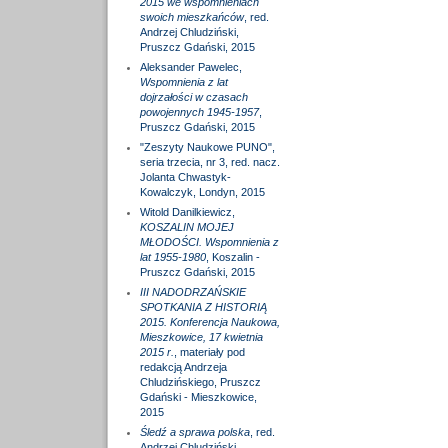
2015 we wspomnieniach
swoich mieszkańców
, red.
Andrzej Chludziński,
Pruszcz Gdański, 2015
Aleksander Pawelec,
Wspomnienia z lat
dojrzałości w czasach
powojennych 1945-1957
,
Pruszcz Gdański, 2015
"Zeszyty Naukowe PUNO",
seria trzecia, nr 3, red. nacz.
Jolanta Chwastyk-
Kowalczyk, Londyn, 2015
Witold Danilkiewicz,
KOSZALIN MOJEJ
MŁODOŚCI. Wspomnienia z
lat 1955-1980
, Koszalin -
Pruszcz Gdański, 2015
III NADODRZAŃSKIE
SPOTKANIA Z HISTORIĄ
2015. Konferencja Naukowa,
Mieszkowice, 17 kwietnia
2015 r.
, materiały pod
redakcją Andrzeja
Chludzińskiego, Pruszcz
Gdański - Mieszkowice,
2015
Śledź a sprawa polska
, red.
Andrzej Chludziński,