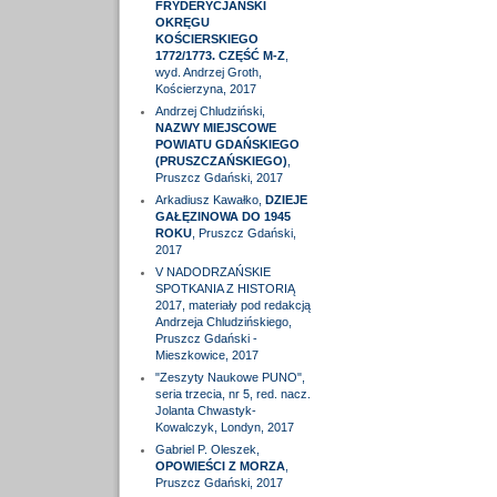
FRYDERYCJAŃSKI
OKRĘGU
KOŚCIERSKIEGO
1772/1773. CZĘŚĆ M-Z
,
wyd. Andrzej Groth,
Kościerzyna, 2017
Andrzej Chludziński,
NAZWY MIEJSCOWE
POWIATU GDAŃSKIEGO
(PRUSZCZAŃSKIEGO)
,
Pruszcz Gdański, 2017
Arkadiusz Kawałko,
DZIEJE
GAŁĘZINOWA DO 1945
ROKU
, Pruszcz Gdański,
2017
V NADODRZAŃSKIE
SPOTKANIA Z HISTORIĄ
2017, materiały pod redakcją
Andrzeja Chludzińskiego,
Pruszcz Gdański -
Mieszkowice, 2017
"Zeszyty Naukowe PUNO",
seria trzecia, nr 5, red. nacz.
Jolanta Chwastyk-
Kowalczyk, Londyn, 2017
Gabriel P. Oleszek,
OPOWIEŚCI Z MORZA
,
Pruszcz Gdański, 2017