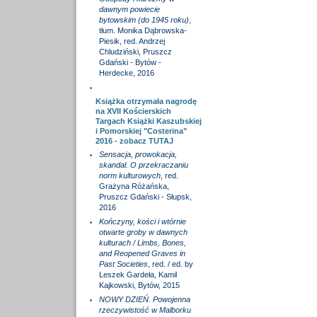
dawnym powiecie
bytowskim (do 1945 roku)
,
tłum. Monika Dąbrowska-
Piesik, red. Andrzej
Chludziński, Pruszcz
Gdański - Bytów -
Herdecke, 2016
Książka otrzymała nagrodę
na XVII Kościerskich
Targach Książki Kaszubskiej
i Pomorskiej "Costerina"
2016 - zobacz
TUTAJ
Sensacja, prowokacja,
skandal. O przekraczaniu
norm kulturowych
, red.
Grażyna Różańska,
Pruszcz Gdański - Słupsk,
2016
Kończyny, kości i wtórnie
otwarte groby w dawnych
kulturach / Limbs, Bones,
and Reopened Graves in
Past Societies
, red. / ed. by
Leszek Gardeła, Kamil
Kajkowski, Bytów, 2015
NOWY DZIEŃ. Powojenna
rzeczywistość w Malborku