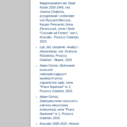
Magistratsakten der Stadt
Köslin 1555-1945
, red.
Joanna Chojecka,
przygotowali / vorbereitet
von Ryszard Marczyk,
Kacper Pencarski, Anna
Zbroszczyk, seria / Serie
"Cossalin ad Fontes", tom I,
Koszalin - Pruszcz Gdański,
2015
Lęk, ból, cierpienie. Analizy i
interpretacje
, red. Grażyna
Różańska, Pruszcz
Gdański - Słupsk, 2015
Adam Górski,
Wykonanie
orzeczeń
zabezpieczających
wydanych przez
zagraniczne sądy
, seria
"Prace Naukowe" nr 2,
Pruszcz Gdański, 2015
Adam Górski,
Zabezpieczenie roszczeń z
zakresu nieuczciwej
konkurencji
, seria "Prace
Naukowe" nr 1, Pruszcz
Gdański, 2015
Koszalin 1945-2015. Historie