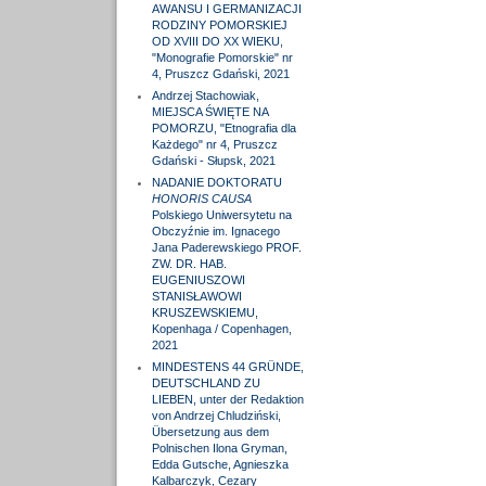
AWANSU I GERMANIZACJI
RODZINY POMORSKIEJ
OD XVIII DO XX WIEKU,
"Monografie Pomorskie" nr
4, Pruszcz Gdański, 2021
Andrzej Stachowiak,
MIEJSCA ŚWIĘTE NA
POMORZU, "Etnografia dla
Każdego" nr 4, Pruszcz
Gdański - Słupsk, 2021
NADANIE DOKTORATU
HONORIS CAUSA
Polskiego Uniwersytetu na
Obczyźnie im. Ignacego
Jana Paderewskiego PROF.
ZW. DR. HAB.
EUGENIUSZOWI
STANISŁAWOWI
KRUSZEWSKIEMU,
Kopenhaga / Copenhagen,
2021
MINDESTENS 44 GRÜNDE,
DEUTSCHLAND ZU
LIEBEN, unter der Redaktion
von Andrzej Chludziński,
Übersetzung aus dem
Polnischen Ilona Gryman,
Edda Gutsche, Agnieszka
Kalbarczyk, Cezary