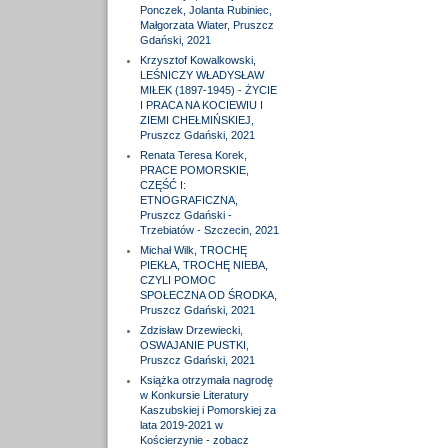
Ponczek, Jolanta Rubiniec,
Małgorzata Wiater, Pruszcz
Gdański, 2021
Krzysztof Kowalkowski,
LEŚNICZY WŁADYSŁAW
MIŁEK (1897-1945) - ŻYCIE
I PRACA NA KOCIEWIU I
ZIEMI CHEŁMIŃSKIEJ,
Pruszcz Gdański, 2021
Renata Teresa Korek,
PRACE POMORSKIE,
CZĘŚĆ I:
ETNOGRAFICZNA,
Pruszcz Gdański -
Trzebiatów - Szczecin, 2021
Michał Wilk, TROCHĘ
PIEKŁA, TROCHĘ NIEBA,
CZYLI POMOC
SPOŁECZNA OD ŚRODKA,
Pruszcz Gdański, 2021
Zdzisław Drzewiecki,
OSWAJANIE PUSTKI,
Pruszcz Gdański, 2021
Książka otrzymała nagrodę
w Konkursie Literatury
Kaszubskiej i Pomorskiej za
lata 2019-2021 w
Kościerzynie - zobacz