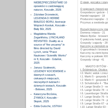
O piwie, gorzałce i sta
NIEBEZPIECZEŃSTWIE! 10
opowieści o zadziwiającej
O pojęciach i historii g
naturze, Koszalin, 2026
Gospodarze i goście - 
Zdzisław Drzewiecki,
Handel napojami - 18
LEGENDA O HERBIE
Producenci napojów - 1
BIAŁEGO BORU, ilustracje
Przymus a swoboda go
Wojciech Kostiuk, Koszalin -
Biały Bór, 2025
Rozwój historyczny mia
Domena i miasto - 21
Magdalena Wanda
Miasto Bytów - browarn
Zegarlińska, LYNCHLAND
O położeniu hoteli, gosp
REVISITED. Duality as a
Gospody i zajazdy - 28
source of "the uncanny" in
Karczmy w ziemskim po
films directed by David
O gorzelniach i browar
Lynch, seria "Prace
Karczmy na ziemi bytow
Naukowe / Scientific Works"
Karczmy w połowie XIX 
nr 8, Koszalin - Gdańsk,
Gospody i drogi - 41
2025
MIASTO BYTÓW -
Janusz Szalewski,
I. Śródmieście. Okolice
LEGENDY KOCIEWSKIE o
I.0. Markt: widok i znis
dawnych czasach,
I.1. Markt 5 - gospoda 
ciekawych miejscach,
I.2. Markt 4 - gospoda
niezwykłych ludziach i
I.3. Schulstraße 4 - "Bu
dziwnych istotach, Koszalin
I.4. Lange Straße 3 - r
- Bobowo, 2025
I.5. Lange Straße 78 - 
I.6. Lauenburger Straße
Katarzyna Brzóska,
I.7. Lange Straße 76 - 
ŻYWIOŁY, Koszalin -
I.8. Lange Straße 74 - p
Słupsk, 2025
I.9. Lange Straße 67 - 
Edda Gutsche, USTKA I
I.10. Lange Straße 63 - 