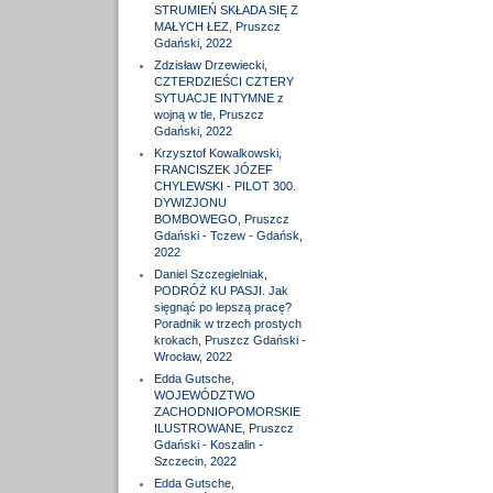
STRUMIEŃ SKŁADA SIĘ Z
MAŁYCH ŁEZ, Pruszcz
Gdański, 2022
Zdzisław Drzewiecki,
CZTERDZIEŚCI CZTERY
SYTUACJE INTYMNE z
wojną w tle, Pruszcz
Gdański, 2022
Krzysztof Kowalkowski,
FRANCISZEK JÓZEF
CHYLEWSKI - PILOT 300.
DYWIZJONU
BOMBOWEGO, Pruszcz
Gdański - Tczew - Gdańsk,
2022
Daniel Szczegielniak,
PODRÓŻ KU PASJI. Jak
sięgnąć po lepszą pracę?
Poradnik w trzech prostych
krokach, Pruszcz Gdański -
Wrocław, 2022
Edda Gutsche,
WOJEWÓDZTWO
ZACHODNIOPOMORSKIE
ILUSTROWANE, Pruszcz
Gdański - Koszalin -
Szczecin, 2022
Edda Gutsche,