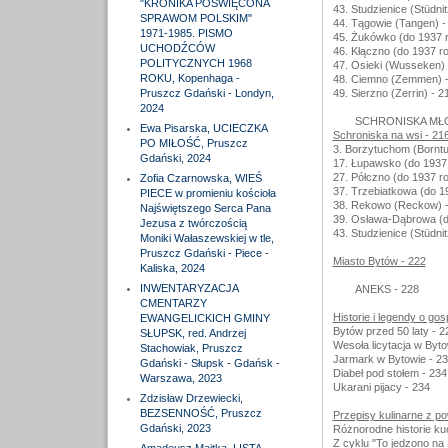
"KRONIKA POŚWIĘCONA
43. Studzienice (Stüdnit
SPRAWOM POLSKIM"
44. Tągowie (Tangen) -
1971-1985. PISMO
45. Żukówko (do 1937 
UCHODŹCÓW
46. Kłączno (do 1937 ro
POLITYCZNYCH 1968
47. Osieki (Wusseken) 
ROKU, Kopenhaga -
48. Ciemno (Zemmen) -
Pruszcz Gdański - Londyn,
49. Sierzno (Zerrin) - 2
2024
SCHRONISKA MŁO
Ewa Pisarska, UCIECZKA
Schroniska na wsi - 21
PO MIŁOŚĆ, Pruszcz
3. Borzytuchom (Borntu
Gdański, 2024
17. Łupawsko (do 1937
27. Półczno (do 1937 r
Zofia Czarnowska, WIEŚ
37. Trzebiatkowa (do 1
PIECE w promieniu kościoła
38. Rekowo (Reckow) -
Najświętszego Serca Pana
39. Osława-Dąbrowa (d
Jezusa z twórczością
43. Studzienice (Stüdnit
Moniki Wałaszewskiej w tle,
Pruszcz Gdański - Piece -
Miasto Bytów - 222
Kaliska, 2024
INWENTARYZACJA
ANEKS - 228
CMENTARZY
Historie i legendy o go
EWANGELICKICH GMINY
Bytów przed 50 laty - 2
SŁUPSK, red. Andrzej
Wesoła licytacja w Byto
Stachowiak, Pruszcz
Jarmark w Bytowie - 2
Gdański - Słupsk - Gdańsk -
Diabeł pod stołem - 234
Warszawa, 2023
Ukarani pijacy - 234
Zdzisław Drzewiecki,
BEZSENNOŚĆ, Pruszcz
Przepisy kulinarne z po
Gdański, 2023
Różnorodne historie ku
Z cyklu "To jedzono na