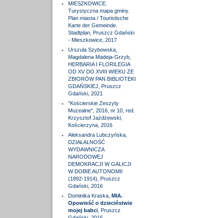
MIESZKOWICE.
Turystyczna mapa gminy.
Plan miasta / Touristische
Karte der Gemeinde.
Stadtplan, Pruszcz Gdański
- Mieszkowice, 2017
Urszula Szybowska,
Magdalena Madeja-Grzyb,
HERBARIA I FLORILEGIA
OD XV DO XVIII WIEKU ZE
ZBIORÓW PAN BIBLIOTEKI
GDAŃSKIEJ, Pruszcz
Gdański, 2021
"Kościerskie Zeszyty
Muzealne", 2016, nr 10, red.
Krzysztof Jażdżewski,
Kościerzyna, 2016
Aleksandra Lubczyńska,
DZIAŁALNOŚĆ
WYDAWNICZA
NARODOWEJ
DEMOKRACJI W GALICJI
W DOBIE AUTONOMII
(1892-1914), Pruszcz
Gdański, 2016
Dominika Kraska,
MIA.
Opowieść o dzieciństwie
mojej babci
, Pruszcz
Gdański, 2016