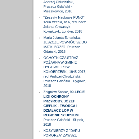
Andrzej Chludziński,
Pruszcz Gdański -
Mieszkowice, 2018
"Zeszyty Naukowe PUNO",
seria trzecia, nr 6, red. nacz.
Jolanta Chwastyk-
Kowalczyk, Londyn, 2018
Maria Jolanta Etmańska,
JESZCZE POWRÓCISZ DO
MATKI BOŻEJ, Pruszcz
Gdański, 2018
OCHOTNICZA STRAŻ
POŻARNA W GMINIE
DYGOWO, POW.
KOŁOBRZESKI, 1945-2017,
red. Andrzej Chludziński,
Pruszcz Gdański - Dygowo,
2018
Zbigniew Sobisz,
90-LECIE
LIGI OCHRONY
PRZYRODY. JÓZEF
CIEPLIK - TWÓRCA I
DZIAŁACZ LOP W
REGIONIE SŁUPSKIM
,
Pruszcz Gdański - Słupsk,
2018
KOSYNIERZY Z "DARU
POMORZA" ZAWSZE