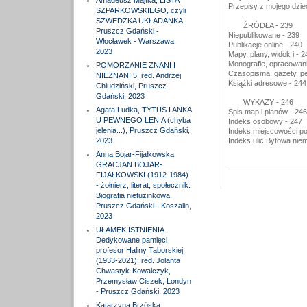
Amadeusz Majtka, LISTA
Przepisy z mojego dzie
SZPARKOWSKIEGO, czyli
SZWEDZKA UKŁADANKA,
ŹRÓDŁA - 239
Pruszcz Gdański -
Niepublikowane - 239
Włocławek - Warszawa,
Publikacje online - 240
2023
Mapy, plany, widok i - 2
Monografie, opracowani
POMORZANIE ZNANI I
Czasopisma, gazety, per
NIEZNANI 5, red. Andrzej
Książki adresowe - 244
Chludziński, Pruszcz
Gdański, 2023
WYKAZY - 246
Agata Ludka, TYTUS I ANKA
Spis map i planów - 246
U PEWNEGO LENIA (chyba
Indeks osobowy - 247
jelenia...), Pruszcz Gdański,
Indeks miejscowości po
2023
Indeks ulic Bytowa niem
Anna Bojar-Fijałkowska,
GRACJAN BOJAR-
FIJAŁKOWSKI (1912-1984)
- żołnierz, literat, społecznik.
Biografia nietuzinkowa,
Pruszcz Gdański - Koszalin,
2023
UŁAMEK ISTNIENIA.
Dedykowane pamięci
profesor Haliny Taborskiej
(1933-2021), red. Jolanta
Chwastyk-Kowalczyk,
Przemysław Ciszek, Londyn
- Pruszcz Gdański, 2023
Katarzyna Brzóska,