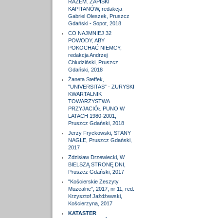
RAZEM. ZAPISKI
KAPITANÓW, redakcja
Gabriel Oleszek, Pruszcz
Gdański - Sopot, 2018
CO NAJMNIEJ 32
POWODY, ABY
POKOCHAĆ NIEMCY,
redakcja Andrzej
Chludziński, Pruszcz
Gdański, 2018
Żaneta Steffek,
"UNIVERSITAS" - ZURYSKI
KWARTALNIK
TOWARZYSTWA
PRZYJACIÓŁ PUNO W
LATACH 1980-2001,
Pruszcz Gdański, 2018
Jerzy Fryckowski, STANY
NAGŁE, Pruszcz Gdański,
2017
Zdzisław Drzewiecki, W
BIELSZĄ STRONĘ DNI,
Pruszcz Gdański, 2017
"Kościerskie Zeszyty
Muzealne", 2017, nr 11, red.
Krzysztof Jażdżewski,
Kościerzyna, 2017
KATASTER