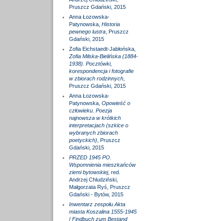
Pruszcz Gdański, 2015
Anna Łozowska-
Patynowska,
Historia
pewnego lustra
, Pruszcz
Gdański, 2015
Zofia Eichstaedt-Jabłońska,
Zofia Milska-Bielińska (1884-
1938). Pocztówki,
korespondencja i fotografie
w zbiorach rodzinnych
,
Pruszcz Gdański, 2015
Anna Łozowska-
Patynowska,
Opowieść o
człowieku. Poezja
najnowsza w krótkich
interpretacjach (szkice o
wybranych zbiorach
poetyckich)
, Pruszcz
Gdański, 2015
PRZED 1945 PO.
Wspomnienia mieszkańców
ziemi bytowskiej
, red.
Andrzej Chludziński,
Małgorzata Ryś, Pruszcz
Gdański - Bytów, 2015
Inwentarz zespołu Akta
miasta Koszalina 1555-1945
/
Findbuch zum Bestand