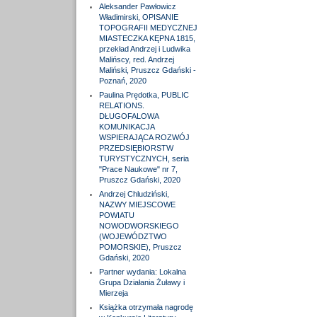
Aleksander Pawłowicz
Władimirski, OPISANIE
TOPOGRAFII MEDYCZNEJ
MIASTECZKA KĘPNA 1815,
przekład Andrzej i Ludwika
Malińscy, red. Andrzej
Maliński, Pruszcz Gdański -
Poznań, 2020
Paulina Prędotka, PUBLIC
RELATIONS.
DŁUGOFALOWA
KOMUNIKACJA
WSPIERAJĄCA ROZWÓJ
PRZEDSIĘBIORSTW
TURYSTYCZNYCH, seria
"Prace Naukowe" nr 7,
Pruszcz Gdański, 2020
Andrzej Chludziński,
NAZWY MIEJSCOWE
POWIATU
NOWODWORSKIEGO
(WOJEWÓDZTWO
POMORSKIE), Pruszcz
Gdański, 2020
Partner wydania: Lokalna
Grupa Działania Żuławy i
Mierzeja
Książka otrzymała nagrodę