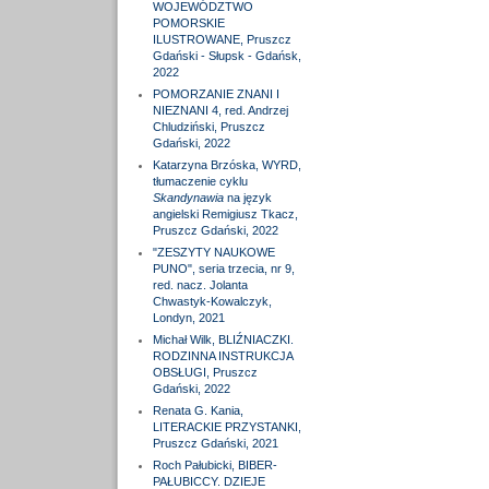
WOJEWÓDZTWO
POMORSKIE
ILUSTROWANE, Pruszcz
Gdański - Słupsk - Gdańsk,
2022
POMORZANIE ZNANI I
NIEZNANI 4, red. Andrzej
Chludziński, Pruszcz
Gdański, 2022
Katarzyna Brzóska, WYRD,
tłumaczenie cyklu
Skandynawia
na język
angielski Remigiusz Tkacz,
Pruszcz Gdański, 2022
"ZESZYTY NAUKOWE
PUNO", seria trzecia, nr 9,
red. nacz. Jolanta
Chwastyk-Kowalczyk,
Londyn, 2021
Michał Wilk, BLIŹNIACZKI.
RODZINNA INSTRUKCJA
OBSŁUGI, Pruszcz
Gdański, 2022
Renata G. Kania,
LITERACKIE PRZYSTANKI,
Pruszcz Gdański, 2021
Roch Pałubicki, BIBER-
PAŁUBICCY. DZIEJE