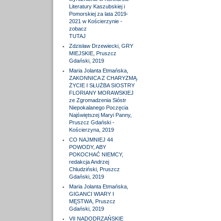
Literatury Kaszubskiej i
Pomorskiej za lata 2019-
2021 w Kościerzynie -
zobacz
TUTAJ
Zdzisław Drzewiecki, GRY
MIEJSKIE, Pruszcz
Gdański, 2019
Maria Jolanta Etmańska,
ZAKONNICA Z CHARYZMĄ.
ŻYCIE I SŁUŻBA SIOSTRY
FLORIANY MORAWSKIEJ
ze Zgromadzenia Sióstr
Niepokalanego Poczęcia
Najświętszej Maryi Panny,
Pruszcz Gdański -
Kościerzyna, 2019
CO NAJMNIEJ 44
POWODY, ABY
POKOCHAĆ NIEMCY,
redakcja Andrzej
Chludziński, Pruszcz
Gdański, 2019
Maria Jolanta Etmańska,
GIGANCI WIARY I
MĘSTWA, Pruszcz
Gdański, 2019
VII NADODRZAŃSKIE