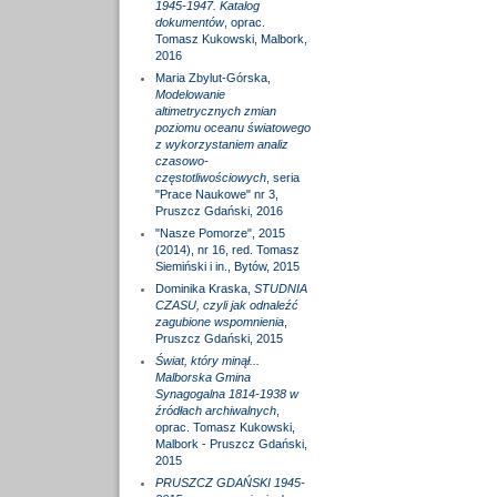
1945-1947. Katalog
dokumentów
, oprac.
Tomasz Kukowski, Malbork,
2016
Maria Zbylut-Górska,
Modelowanie
altimetrycznych zmian
poziomu oceanu światowego
z wykorzystaniem analiz
czasowo-
częstotliwościowych
, seria
"Prace Naukowe" nr 3,
Pruszcz Gdański, 2016
"Nasze Pomorze", 2015
(2014), nr 16, red. Tomasz
Siemiński i in., Bytów, 2015
Dominika Kraska,
STUDNIA
CZASU, czyli jak odnaleźć
zagubione wspomnienia
,
Pruszcz Gdański, 2015
Świat, który minął...
Malborska Gmina
Synagogalna 1814-1938 w
źródłach archiwalnych
,
oprac. Tomasz Kukowski,
Malbork - Pruszcz Gdański,
2015
PRUSZCZ GDAŃSKI 1945-