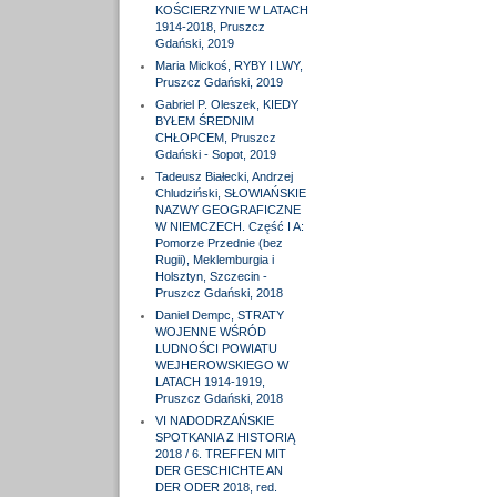
KOŚCIERZYNIE W LATACH
1914-2018, Pruszcz
Gdański, 2019
Maria Mickoś, RYBY I LWY,
Pruszcz Gdański, 2019
Gabriel P. Oleszek, KIEDY
BYŁEM ŚREDNIM
CHŁOPCEM, Pruszcz
Gdański - Sopot, 2019
Tadeusz Białecki, Andrzej
Chludziński, SŁOWIAŃSKIE
NAZWY GEOGRAFICZNE
W NIEMCZECH. Część I A:
Pomorze Przednie (bez
Rugii), Meklemburgia i
Holsztyn, Szczecin -
Pruszcz Gdański, 2018
Daniel Dempc, STRATY
WOJENNE WŚRÓD
LUDNOŚCI POWIATU
WEJHEROWSKIEGO W
LATACH 1914-1919,
Pruszcz Gdański, 2018
VI NADODRZAŃSKIE
SPOTKANIA Z HISTORIĄ
2018 / 6. TREFFEN MIT
DER GESCHICHTE AN
DER ODER 2018, red.