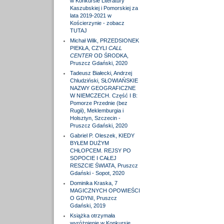
w Konkursie Literatury
Kaszubskiej i Pomorskiej za
lata 2019-2021 w
Kościerzynie - zobacz
TUTAJ
Michał Wilk, PRZEDSIONEK
PIEKŁA, CZYLI
CALL
CENTER
OD ŚRODKA,
Pruszcz Gdański, 2020
Tadeusz Białecki, Andrzej
Chludziński, SŁOWIAŃSKIE
NAZWY GEOGRAFICZNE
W NIEMCZECH. Część I B:
Pomorze Przednie (bez
Rugii), Meklemburgia i
Holsztyn, Szczecin -
Pruszcz Gdański, 2020
Gabriel P. Oleszek, KIEDY
BYŁEM DUŻYM
CHŁOPCEM. REJSY PO
SOPOCIE I CAŁEJ
RESZCIE ŚWIATA, Pruszcz
Gdański - Sopot, 2020
Dominika Kraska, 7
MAGICZNYCH OPOWIEŚCI
O GDYNI, Pruszcz
Gdański, 2019
Książka otrzymała
wyróżnienie w Konkursie