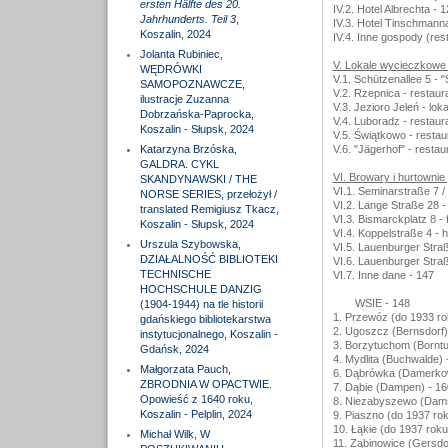
ersten Hälfte des 20.
IV.2. Hotel Albrechta - 
Jahrhunderts. Teil 3
,
IV.3. Hotel Tinschmann
Koszalin, 2024
IV.4. Inne gospody (res
Jolanta Rubiniec,
V. Lokale wycieczkowe
WĘDRÓWKI
V.1. Schützenallee 5 - 
SAMOPOZNAWCZE,
V.2. Rzepnica - restaur
ilustracje Zuzanna
V.3. Jezioro Jeleń - lo
Dobrzańska-Paprocka,
V.4. Luboradz - restaur
Koszalin - Słupsk, 2024
V.5. Świątkowo - resta
Katarzyna Brzóska,
V.6. "Jägerhof" - resta
GALDRA. CYKL
VI. Browary i hurtownie
SKANDYNAWSKI / THE
VI.1. Seminarstraße 7 /
NORSE SERIES, przełożył /
VI.2. Lange Straße 28 - 
translated Remigiusz Tkacz,
VI.3. Bismarckplatz 8 -
Koszalin - Słupsk, 2024
VI.4. Koppelstraße 4 -
Urszula Szybowska,
VI.5. Lauenburger Stra
DZIAŁALNOŚĆ BIBLIOTEKI
VI.6. Lauenburger Straß
TECHNISCHE
VI.7. Inne dane - 147
HOCHSCHULE DANZIG
WSIE - 148
(1904-1944) na tle historii
1. Przewóz (do 1933 ro
gdańskiego bibliotekarstwa
2. Ugoszcz (Bernsdorf)
instytucjonalnego, Koszalin -
3. Borzytuchom (Borntu
Gdańsk, 2024
4. Mydlita (Buchwalde) 
Małgorzata Pauch,
6. Dąbrówka (Damerkow
ZBRODNIA W OPACTWIE.
7. Dąbie (Dampen) - 16
Opowieść z 1640 roku,
8. Niezabyszewo (Dams
Koszalin - Pelplin, 2024
9. Piaszno (do 1937 ro
10. Łąkie (do 1937 rok
Michał Wilk, W
11. Ząbinowice (Gersdor