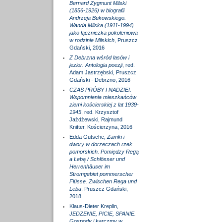
Bernard Zygmunt Milski
(1856-1926) w biografii
Andrzeja Bukowskiego.
Wanda Milska (1911-1994)
jako łączniczka pokoleniowa
w rodzinie Milskich
, Pruszcz
Gdański, 2016
Z Debrzna wśród lasów i
jezior. Antologia poezji
, red.
Adam Jastrzębski, Pruszcz
Gdański - Debrzno, 2016
CZAS PRÓBY I NADZIEI.
Wspomnienia mieszkańców
ziemi kościerskiej z lat 1939-
1945
, red. Krzysztof
Jażdżewski, Rajmund
Knitter, Kościerzyna, 2016
Edda Gutsche,
Zamki i
dwory w dorzeczach rzek
pomorskich. Pomiędzy Regą
a Łebą / Schlösser und
Herrenhäuser im
Stromgebiet pommerscher
Flüsse. Zwischen Rega und
Leba
, Pruszcz Gdański,
2018
Klaus-Dieter Kreplin,
JEDZENIE, PICIE, SPANIE.
Gospody i karczmy w