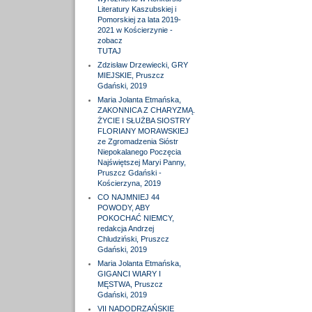
Literatury Kaszubskiej i
Pomorskiej za lata 2019-
2021 w Kościerzynie -
zobacz
TUTAJ
Zdzisław Drzewiecki, GRY
MIEJSKIE, Pruszcz
Gdański, 2019
Maria Jolanta Etmańska,
ZAKONNICA Z CHARYZMĄ.
ŻYCIE I SŁUŻBA SIOSTRY
FLORIANY MORAWSKIEJ
ze Zgromadzenia Sióstr
Niepokalanego Poczęcia
Najświętszej Maryi Panny,
Pruszcz Gdański -
Kościerzyna, 2019
CO NAJMNIEJ 44
POWODY, ABY
POKOCHAĆ NIEMCY,
redakcja Andrzej
Chludziński, Pruszcz
Gdański, 2019
Maria Jolanta Etmańska,
GIGANCI WIARY I
MĘSTWA, Pruszcz
Gdański, 2019
VII NADODRZAŃSKIE