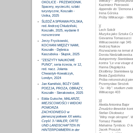
Witkacy - "artysta poza
OKOLICE - PRZEWODNIK.
Kazimierz Piotrowski
Spacery, wycieczki, szlaki
Appendix do "Demona in
turystyczne, Koszalin -
Irena Górska
Ustka, 2025
Próby Witkacego - Witk
ŚLEDŹ A SPRAWA POLSKA,
V
red. Andrzej Chludziński,
Lech Sokół
Koszalin, 2025, wydanie II
Muzyka jako Sztuka Cz
rozszerzone
Giovanna Tomassucci
Jerzy Fryckowski,
Witkacowskie raje
345
KOCHANI MIĘDZY NAMI,
Andrzej Nakov
Koszalin - Dębnica
Rozważania na temat do
Kaszubska - Słupsk, 2025
Dorota Niedziałkowska
Autoportrety Stanisława
"ZESZYTY NAUKOWE
kontra "Le vrai visage 
PUNO", seria trzecia, nr 12,
Hanna Długołęcka
red. nacz. Jolanta
Ekslibrisy Stanisława I
Chwastyk-Kowalczyk,
Beata Zgodzińska
Londyn, 2024
Próba rekonstrukcji pi
Jan Kamiński, BOŻY DAR.
Przemysław Strożek
"Ja - My": studium zwie
POEZJA, PROZA, OBRAZY,
Witkacego
403
Koszalin - Sierakowice, 2025
Edda Gutsche,
MALARZE,
VI
MIEJSCOWOŚCI I WIDOKI
Alwida Antonina Bajor
POMORZA
Żmudzko-litewskie kont
ZACHODNIEGO w
Stefan Okołowicz
pierwszej połowie XX wieku.
"Winy moje okropne". 
Część 3 / MALER, ORTE
Tomasz Pawlak
UND LANDSCHAFTEN IN
Mahatma Tymbcio. O ko
Jacek Proszyk
HINTERPOMMERN in der