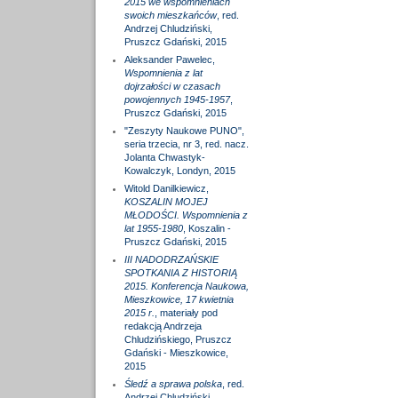
2015 we wspomnieniach
swoich mieszkańców
, red.
Andrzej Chludziński,
Pruszcz Gdański, 2015
Aleksander Pawelec,
Wspomnienia z lat
dojrzałości w czasach
powojennych 1945-1957
,
Pruszcz Gdański, 2015
"Zeszyty Naukowe PUNO",
seria trzecia, nr 3, red. nacz.
Jolanta Chwastyk-
Kowalczyk, Londyn, 2015
Witold Danilkiewicz,
KOSZALIN MOJEJ
MŁODOŚCI. Wspomnienia z
lat 1955-1980
, Koszalin -
Pruszcz Gdański, 2015
III NADODRZAŃSKIE
SPOTKANIA Z HISTORIĄ
2015. Konferencja Naukowa,
Mieszkowice, 17 kwietnia
2015 r.
, materiały pod
redakcją Andrzeja
Chludzińskiego, Pruszcz
Gdański - Mieszkowice,
2015
Śledź a sprawa polska
, red.
Andrzej Chludziński,