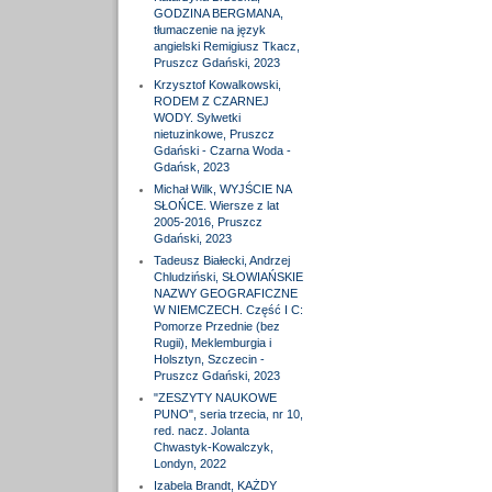
GODZINA BERGMANA,
tłumaczenie na język
angielski Remigiusz Tkacz,
Pruszcz Gdański, 2023
Krzysztof Kowalkowski,
RODEM Z CZARNEJ
WODY. Sylwetki
nietuzinkowe, Pruszcz
Gdański - Czarna Woda -
Gdańsk, 2023
Michał Wilk, WYJŚCIE NA
SŁOŃCE. Wiersze z lat
2005-2016, Pruszcz
Gdański, 2023
Tadeusz Białecki, Andrzej
Chludziński, SŁOWIAŃSKIE
NAZWY GEOGRAFICZNE
W NIEMCZECH. Część I C:
Pomorze Przednie (bez
Rugii), Meklemburgia i
Holsztyn, Szczecin -
Pruszcz Gdański, 2023
"ZESZYTY NAUKOWE
PUNO", seria trzecia, nr 10,
red. nacz. Jolanta
Chwastyk-Kowalczyk,
Londyn, 2022
Izabela Brandt, KAŻDY