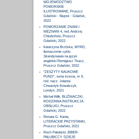
WOJEWÓDZTWO
POMORSKIE
ILUSTROWANE, Pruszcz
Gdański - Słupsk - Gdańsk,
2022
POMORZANIE ZNANI I
NIEZNANI 4, red. Andrzej
Chludziński, Pruszcz
Gdański, 2022
Katarzyna Brzóska, WYRD,
tłumaczenie cyklu
Skandynawia
na język
angielski Remigiusz Tkacz,
Pruszcz Gdański, 2022
"ZESZYTY NAUKOWE
PUNO", seria trzecia, nr 9,
red. nacz. Jolanta
Chwastyk-Kowalczyk,
Londyn, 2021
Michał Wilk, BLIŹNIACZKI.
RODZINNA INSTRUKCJA
OBSŁUGI, Pruszcz
Gdański, 2022
Renata G. Kania,
LITERACKIE PRZYSTANKI,
Pruszcz Gdański, 2021
Roch Pałubicki, BIBER-
PAŁUBICCY. DZIEJE