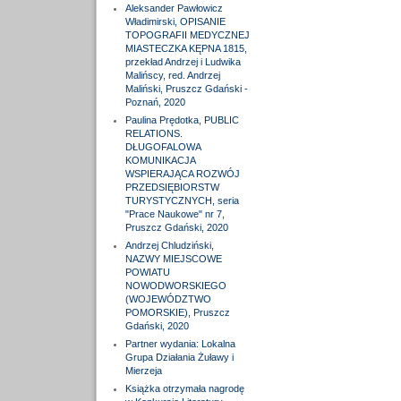
Aleksander Pawłowicz
Władimirski, OPISANIE
TOPOGRAFII MEDYCZNEJ
MIASTECZKA KĘPNA 1815,
przekład Andrzej i Ludwika
Malińscy, red. Andrzej
Maliński, Pruszcz Gdański -
Poznań, 2020
Paulina Prędotka, PUBLIC
RELATIONS.
DŁUGOFALOWA
KOMUNIKACJA
WSPIERAJĄCA ROZWÓJ
PRZEDSIĘBIORSTW
TURYSTYCZNYCH, seria
"Prace Naukowe" nr 7,
Pruszcz Gdański, 2020
Andrzej Chludziński,
NAZWY MIEJSCOWE
POWIATU
NOWODWORSKIEGO
(WOJEWÓDZTWO
POMORSKIE), Pruszcz
Gdański, 2020
Partner wydania: Lokalna
Grupa Działania Żuławy i
Mierzeja
Książka otrzymała nagrodę