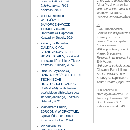
O przyjaźni Witkacego z
ersten Hälfte des 20.
Alicja Przybyszewska
Jahrhunderts. Teil 3
,
Witkacy w Poznaniu w 
Koszalin, 2024
Wacława Małecka
Jolanta Rubiniec,
Rodzina Jankowiaków w 
WĘDRÓWKI
SAMOPOZNAWCZE,
VII
ilustracje Zuzanna
Ewa Łubieniewska
Dobrzańska-Paprocka,
I cóż to ma wspólnego 
Katarzyna Taras
Koszalin - Słupsk, 2024
Istnieć Poszczególnie 
Katarzyna Brzóska,
Anna Żakiewicz
GALDRA. CYKL
Witkacy w labiryncie. 
SKANDYNAWSKI / THE
Marek Średniawa
NORSE SERIES, przełożył /
Realnymi i wirtualnymi 
translated Remigiusz Tkacz,
Erik Veaux
Koszalin - Słupsk, 2024
Witkacy w świecie fra
Giovanni Pampiglione
Urszula Szybowska,
Sto lat, Witkacy!
593
DZIAŁALNOŚĆ BIBLIOTEKI
Katarzyna Dąbrowska
TECHNISCHE
Teatr Exodus i jego "Pr
HOCHSCHULE DANZIG
(1904-1944) na tle historii
O autorach 601
gdańskiego bibliotekarstwa
Nota wydawnicza 612
instytucjonalnego, Koszalin -
Ilustracje kolorowe 613
Gdańsk, 2024
Spis ilustracji 637
Indeks nazwisk 643
Małgorzata Pauch,
ZBRODNIA W OPACTWIE.
Opowieść z 1640 roku,
Koszalin - Pelplin, 2024
Michał Wilk, W