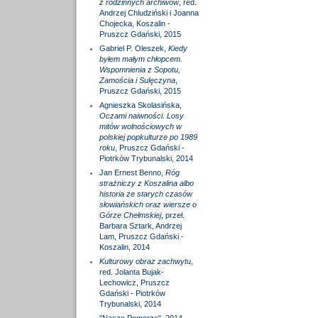
z rodzinnych archiwów
, red.
Andrzej Chludziński i Joanna
Chojecka, Koszalin -
Pruszcz Gdański, 2015
Gabriel P. Oleszek,
Kiedy
byłem małym chłopcem.
Wspomnienia z Sopotu,
Zamościa i Sulęczyna
,
Pruszcz Gdański, 2015
Agnieszka Skolasińska,
Oczami naiwności. Losy
mitów wolnościowych w
polskiej popkulturze po 1989
roku
, Pruszcz Gdański -
Piotrków Trybunalski, 2014
Jan Ernest Benno,
Róg
strażniczy z Koszalina albo
historia ze starych czasów
słowiańskich oraz wiersze o
Górze Chełmskiej
, przeł.
Barbara Sztark, Andrzej
Lam, Pruszcz Gdański -
Koszalin, 2014
Kulturowy obraz zachwytu
,
red. Jolanta Bujak-
Lechowicz, Pruszcz
Gdański - Piotrków
Trybunalski, 2014