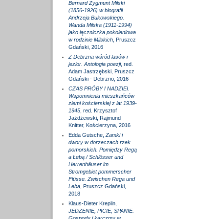
Bernard Zygmunt Milski
(1856-1926) w biografii
Andrzeja Bukowskiego.
Wanda Milska (1911-1994)
jako łączniczka pokoleniowa
w rodzinie Milskich
, Pruszcz
Gdański, 2016
Z Debrzna wśród lasów i
jezior. Antologia poezji
, red.
Adam Jastrzębski, Pruszcz
Gdański - Debrzno, 2016
CZAS PRÓBY I NADZIEI.
Wspomnienia mieszkańców
ziemi kościerskiej z lat 1939-
1945
, red. Krzysztof
Jażdżewski, Rajmund
Knitter, Kościerzyna, 2016
Edda Gutsche,
Zamki i
dwory w dorzeczach rzek
pomorskich. Pomiędzy Regą
a Łebą / Schlösser und
Herrenhäuser im
Stromgebiet pommerscher
Flüsse. Zwischen Rega und
Leba
, Pruszcz Gdański,
2018
Klaus-Dieter Kreplin,
JEDZENIE, PICIE, SPANIE.
Gospody i karczmy w