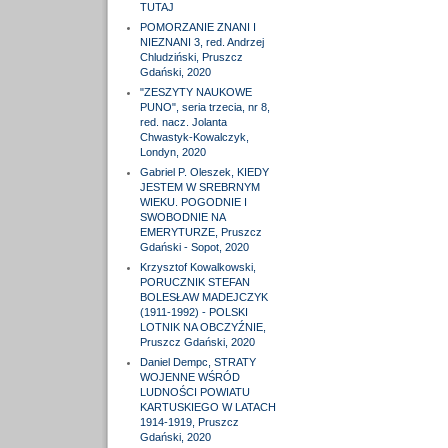
TUTAJ
POMORZANIE ZNANI I
NIEZNANI 3, red. Andrzej
Chludziński, Pruszcz
Gdański, 2020
"ZESZYTY NAUKOWE
PUNO", seria trzecia, nr 8,
red. nacz. Jolanta
Chwastyk-Kowalczyk,
Londyn, 2020
Gabriel P. Oleszek, KIEDY
JESTEM W SREBRNYM
WIEKU. POGODNIE I
SWOBODNIE NA
EMERYTURZE, Pruszcz
Gdański - Sopot, 2020
Krzysztof Kowalkowski,
PORUCZNIK STEFAN
BOLESŁAW MADEJCZYK
(1911-1992) - POLSKI
LOTNIK NA OBCZYŹNIE,
Pruszcz Gdański, 2020
Daniel Dempc, STRATY
WOJENNE WŚRÓD
LUDNOŚCI POWIATU
KARTUSKIEGO W LATACH
1914-1919, Pruszcz
Gdański, 2020