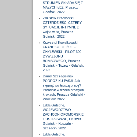
STRUMIEŃ SKŁADA SIĘ Z
MAŁYCH ŁEZ, Pruszcz
Gdański, 2022
Zdzisław Drzewiecki,
CZTERDZIEŚCI CZTERY
SYTUACJE INTYMNE z
wojną w tle, Pruszcz
Gdański, 2022
Krzysztof Kowalkowski,
FRANCISZEK JÓZEF
CHYLEWSKI - PILOT 300.
DYWIZJONU
BOMBOWEGO, Pruszcz
Gdański - Tczew - Gdańsk,
2022
Daniel Szczegielniak,
PODRÓŻ KU PASJI. Jak
sięgnąć po lepszą pracę?
Poradnik w trzech prostych
krokach, Pruszcz Gdański -
Wrocław, 2022
Edda Gutsche,
WOJEWÓDZTWO
ZACHODNIOPOMORSKIE
ILUSTROWANE, Pruszcz
Gdański - Koszalin -
Szczecin, 2022
Edda Gutsche,