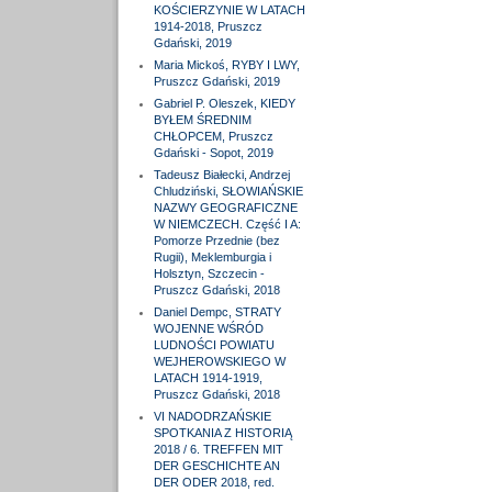
KOŚCIERZYNIE W LATACH
1914-2018, Pruszcz
Gdański, 2019
Maria Mickoś, RYBY I LWY,
Pruszcz Gdański, 2019
Gabriel P. Oleszek, KIEDY
BYŁEM ŚREDNIM
CHŁOPCEM, Pruszcz
Gdański - Sopot, 2019
Tadeusz Białecki, Andrzej
Chludziński, SŁOWIAŃSKIE
NAZWY GEOGRAFICZNE
W NIEMCZECH. Część I A:
Pomorze Przednie (bez
Rugii), Meklemburgia i
Holsztyn, Szczecin -
Pruszcz Gdański, 2018
Daniel Dempc, STRATY
WOJENNE WŚRÓD
LUDNOŚCI POWIATU
WEJHEROWSKIEGO W
LATACH 1914-1919,
Pruszcz Gdański, 2018
VI NADODRZAŃSKIE
SPOTKANIA Z HISTORIĄ
2018 / 6. TREFFEN MIT
DER GESCHICHTE AN
DER ODER 2018, red.