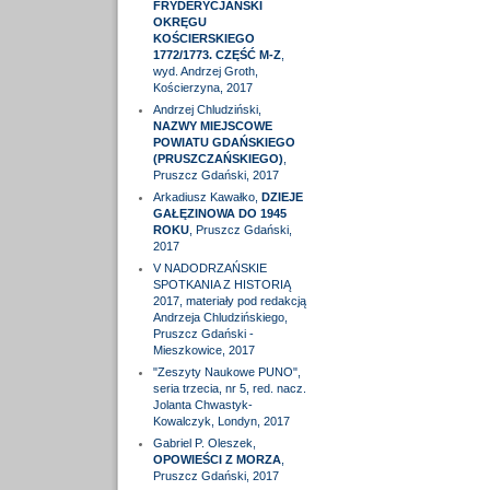
FRYDERYCJAŃSKI
OKRĘGU
KOŚCIERSKIEGO
1772/1773. CZĘŚĆ M-Z
,
wyd. Andrzej Groth,
Kościerzyna, 2017
Andrzej Chludziński,
NAZWY MIEJSCOWE
POWIATU GDAŃSKIEGO
(PRUSZCZAŃSKIEGO)
,
Pruszcz Gdański, 2017
Arkadiusz Kawałko,
DZIEJE
GAŁĘZINOWA DO 1945
ROKU
, Pruszcz Gdański,
2017
V NADODRZAŃSKIE
SPOTKANIA Z HISTORIĄ
2017, materiały pod redakcją
Andrzeja Chludzińskiego,
Pruszcz Gdański -
Mieszkowice, 2017
"Zeszyty Naukowe PUNO",
seria trzecia, nr 5, red. nacz.
Jolanta Chwastyk-
Kowalczyk, Londyn, 2017
Gabriel P. Oleszek,
OPOWIEŚCI Z MORZA
,
Pruszcz Gdański, 2017