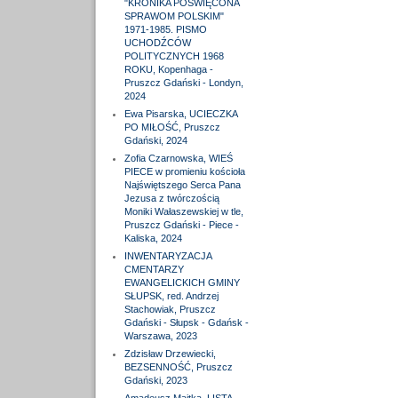
"KRONIKA POŚWIĘCONA
SPRAWOM POLSKIM"
1971-1985. PISMO
UCHODŹCÓW
POLITYCZNYCH 1968
ROKU, Kopenhaga -
Pruszcz Gdański - Londyn,
2024
Ewa Pisarska, UCIECZKA
PO MIŁOŚĆ, Pruszcz
Gdański, 2024
Zofia Czarnowska, WIEŚ
PIECE w promieniu kościoła
Najświętszego Serca Pana
Jezusa z twórczością
Moniki Wałaszewskiej w tle,
Pruszcz Gdański - Piece -
Kaliska, 2024
INWENTARYZACJA
CMENTARZY
EWANGELICKICH GMINY
SŁUPSK, red. Andrzej
Stachowiak, Pruszcz
Gdański - Słupsk - Gdańsk -
Warszawa, 2023
Zdzisław Drzewiecki,
BEZSENNOŚĆ, Pruszcz
Gdański, 2023