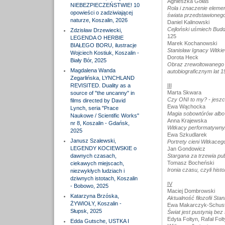
Agnieszka Gołaś
NIEBEZPIECZEŃSTWIE! 10
Rola i znaczenie eleme
opowieści o zadziwiającej
świata przedstawionego
naturze, Koszalin, 2026
Daniel Kalinowski
Cejloński uśmiech Budd
Zdzisław Drzewiecki,
125
LEGENDA O HERBIE
Marek Kochanowski
BIAŁEGO BORU, ilustracje
Stanisław Ignacy Witkie
Wojciech Kostiuk, Koszalin -
Dorota Heck
Biały Bór, 2025
Obraz zrewoltowanego W
Magdalena Wanda
autobiograficznym lat 
Zegarlińska, LYNCHLAND
REVISITED. Duality as a
III
Marta Skwara
source of "the uncanny" in
Czy ONI to my? - jeszc
films directed by David
Ewa Wąchocka
Lynch, seria "Prace
Magia sobowtórów albo
Naukowe / Scientific Works"
Anna Krajewska
nr 8, Koszalin - Gdańsk,
Witkacy performatywny.
2025
Ewa Szkudlarek
Janusz Szalewski,
Portrety cieni Witkaceg
LEGENDY KOCIEWSKIE o
Jan Gondowicz
dawnych czasach,
Stargana za trzewia pub
Tomasz Bocheński
ciekawych miejscach,
Ironia czasu, czyli histo
niezwykłych ludziach i
dziwnych istotach, Koszalin
IV
- Bobowo, 2025
Maciej Dombrowski
Katarzyna Brzóska,
Aktualność filozofii St
ŻYWIOŁY, Koszalin -
Ewa Makarczyk-Schuste
Słupsk, 2025
Świat jest pustynią be
Edyta Foltyn, Rafał Folt
Edda Gutsche, USTKA I