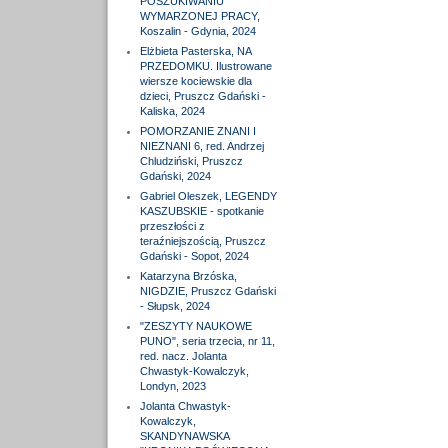
POSZUKIWANIU
WYMARZONEJ PRACY,
Koszalin - Gdynia, 2024
Elżbieta Pasterska, NA
PRZEDOMKU. Ilustrowane
wiersze kociewskie dla
dzieci, Pruszcz Gdański -
Kaliska, 2024
POMORZANIE ZNANI I
NIEZNANI 6, red. Andrzej
Chludziński, Pruszcz
Gdański, 2024
Gabriel Oleszek, LEGENDY
KASZUBSKIE - spotkanie
przeszłości z
teraźniejszością, Pruszcz
Gdański - Sopot, 2024
Katarzyna Brzóska,
NIGDZIE, Pruszcz Gdański
- Słupsk, 2024
"ZESZYTY NAUKOWE
PUNO", seria trzecia, nr 11,
red. nacz. Jolanta
Chwastyk-Kowalczyk,
Londyn, 2023
Jolanta Chwastyk-
Kowalczyk,
SKANDYNAWSKA