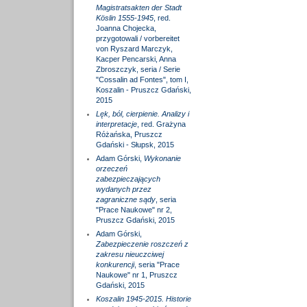
Magistratsakten der Stadt
Köslin 1555-1945
, red.
Joanna Chojecka,
przygotowali / vorbereitet
von Ryszard Marczyk,
Kacper Pencarski, Anna
Zbroszczyk, seria / Serie
"Cossalin ad Fontes", tom I,
Koszalin - Pruszcz Gdański,
2015
Lęk, ból, cierpienie. Analizy i
interpretacje
, red. Grażyna
Różańska, Pruszcz
Gdański - Słupsk, 2015
Adam Górski,
Wykonanie
orzeczeń
zabezpieczających
wydanych przez
zagraniczne sądy
, seria
"Prace Naukowe" nr 2,
Pruszcz Gdański, 2015
Adam Górski,
Zabezpieczenie roszczeń z
zakresu nieuczciwej
konkurencji
, seria "Prace
Naukowe" nr 1, Pruszcz
Gdański, 2015
Koszalin 1945-2015. Historie