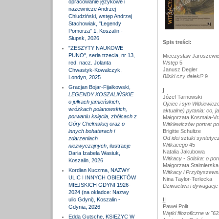
opracowanie językowe i
nazewnicze Andrzej
Chludziński, wstęp Andrzej
Stachowiak, "Legendy
Pomorza" 1, Koszalin -
Słupsk, 2026
Spis treści:
"ZESZYTY NAUKOWE
PUNO", seria trzecia, nr 13,
Mieczysław Jaroszewi
red. nacz. Jolanta
Wstęp
5
Janusz Degler
Chwastyk-Kowalczyk,
Bliski czy daleki?
9
Londyn, 2025
Gracjan Bojar-Fijałkowski,
I
LEGENDY KOSZALIŃSKIE
Józef Tarnowski
o julkach jamieńskich,
Ojciec i syn Witkiewicz
wróżkach polanowskich,
aktualne) pytania: co, 
porwaniu księcia, zbójcach z
Małgorzata Kosmala-Vr
Góry Chełmskiej oraz o
Witkiewiczów portret p
innych bohaterach i
Brigitte Schultze
Od idei sztuki syntety
zdarzeniach
Witkacego
45
niezwyczajnych
, ilustracje
Natalia Jakubowa
Daria Izabela Wasiuk,
Witkacy - Solska: o porn
Koszalin, 2026
Małgorzata Stalmierska
Kordian Kuczma, NAZWY
Witkacy i Przybyszewsk
ULIC I INNYCH OBIEKTÓW
Nina Taylor-Terlecka
MIEJSKICH GDYNI 1926-
Dziwactwa i dywagacje p
2024 (na okładce: Nazwy
ulic Gdyni), Koszalin -
II
Paweł Polit
Gdynia, 2026
Wątki filozoficzne w "
Edda Gutsche, KSIĘŻYC W