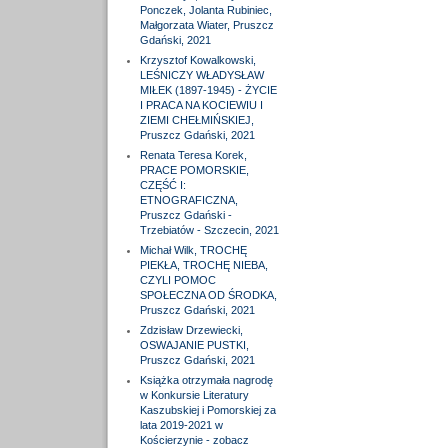
Ponczek, Jolanta Rubiniec,
Małgorzata Wiater, Pruszcz
Gdański, 2021
Krzysztof Kowalkowski,
LEŚNICZY WŁADYSŁAW
MIŁEK (1897-1945) - ŻYCIE
I PRACA NA KOCIEWIU I
ZIEMI CHEŁMIŃSKIEJ,
Pruszcz Gdański, 2021
Renata Teresa Korek,
PRACE POMORSKIE,
CZĘŚĆ I:
ETNOGRAFICZNA,
Pruszcz Gdański -
Trzebiatów - Szczecin, 2021
Michał Wilk, TROCHĘ
PIEKŁA, TROCHĘ NIEBA,
CZYLI POMOC
SPOŁECZNA OD ŚRODKA,
Pruszcz Gdański, 2021
Zdzisław Drzewiecki,
OSWAJANIE PUSTKI,
Pruszcz Gdański, 2021
Książka otrzymała nagrodę
w Konkursie Literatury
Kaszubskiej i Pomorskiej za
lata 2019-2021 w
Kościerzynie - zobacz