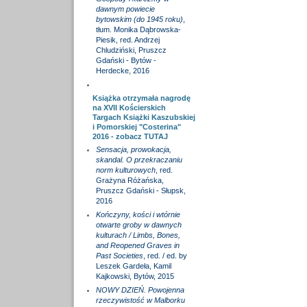
dawnym powiecie
bytowskim (do 1945 roku)
,
tłum. Monika Dąbrowska-
Piesik, red. Andrzej
Chludziński, Pruszcz
Gdański - Bytów -
Herdecke, 2016
Książka otrzymała nagrodę
na XVII Kościerskich
Targach Książki Kaszubskiej
i Pomorskiej "Costerina"
2016 - zobacz
TUTAJ
Sensacja, prowokacja,
skandal. O przekraczaniu
norm kulturowych
, red.
Grażyna Różańska,
Pruszcz Gdański - Słupsk,
2016
Kończyny, kości i wtórnie
otwarte groby w dawnych
kulturach / Limbs, Bones,
and Reopened Graves in
Past Societies
, red. / ed. by
Leszek Gardeła, Kamil
Kajkowski, Bytów, 2015
NOWY DZIEŃ. Powojenna
rzeczywistość w Malborku