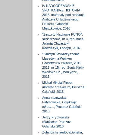
IV NADODRZAŃSKIE
SPOTKANIA Z HISTORIĄ
2016, materiały pod redakcją
Andrzeja Chludzińskiego,
Pruszcz Gdański -
Mieszkowice, 2016
"Zeszyty Naukowe PUNO",
seria trzecia, nr 4, red. nacz.
Jolanta Chwastyk-
Kowalczyk, Londyn, 2016
"Biuletyn Stowarzyszenia
Muzeów na Wolnym
Powietrzu w Polsce", 2011-
2015, nr 15, red. Sonia Klein-
Wrońska i in., Wdzydze,
2016
Michał Mikołaj Pieper,
moralne / residuum
, Pruszcz
Gdański, 2016
Anna Łozowska-
Patynowska,
Dotykając
tekstu...
, Pruszcz Gdański,
2016
Jerzy Fryckowski,
Niebieska
, Pruszcz
Gdański, 2016
Zofia Eichstaedt-Jabłońska,