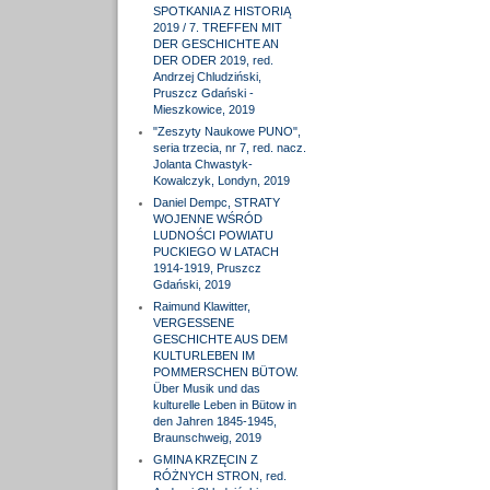
SPOTKANIA Z HISTORIĄ
2019 / 7. TREFFEN MIT
DER GESCHICHTE AN
DER ODER 2019, red.
Andrzej Chludziński,
Pruszcz Gdański -
Mieszkowice, 2019
"Zeszyty Naukowe PUNO",
seria trzecia, nr 7, red. nacz.
Jolanta Chwastyk-
Kowalczyk, Londyn, 2019
Daniel Dempc, STRATY
WOJENNE WŚRÓD
LUDNOŚCI POWIATU
PUCKIEGO W LATACH
1914-1919, Pruszcz
Gdański, 2019
Raimund Klawitter,
VERGESSENE
GESCHICHTE AUS DEM
KULTURLEBEN IM
POMMERSCHEN BÜTOW.
Über Musik und das
kulturelle Leben in Bütow in
den Jahren 1845-1945,
Braunschweig, 2019
GMINA KRZĘCIN Z
RÓŻNYCH STRON, red.