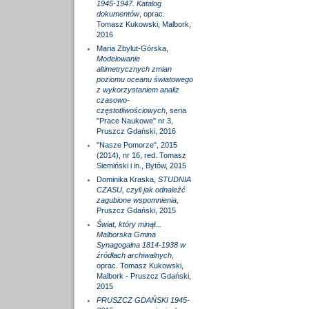
1945-1947. Katalog
dokumentów
, oprac.
Tomasz Kukowski, Malbork,
2016
Maria Zbylut-Górska,
Modelowanie
altimetrycznych zmian
poziomu oceanu światowego
z wykorzystaniem analiz
czasowo-
częstotliwościowych
, seria
"Prace Naukowe" nr 3,
Pruszcz Gdański, 2016
"Nasze Pomorze", 2015
(2014), nr 16, red. Tomasz
Siemiński i in., Bytów, 2015
Dominika Kraska,
STUDNIA
CZASU, czyli jak odnaleźć
zagubione wspomnienia
,
Pruszcz Gdański, 2015
Świat, który minął...
Malborska Gmina
Synagogalna 1814-1938 w
źródłach archiwalnych
,
oprac. Tomasz Kukowski,
Malbork - Pruszcz Gdański,
2015
PRUSZCZ GDAŃSKI 1945-