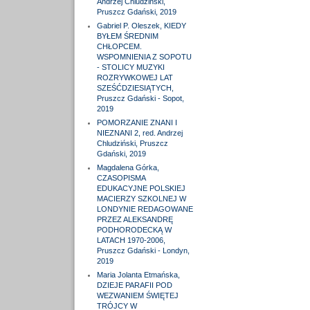
Andrzej Chludziński,
Pruszcz Gdański, 2019
Gabriel P. Oleszek, KIEDY
BYŁEM ŚREDNIM
CHŁOPCEM.
WSPOMNIENIA Z SOPOTU
- STOLICY MUZYKI
ROZRYWKOWEJ LAT
SZEŚĆDZIESIĄTYCH,
Pruszcz Gdański - Sopot,
2019
POMORZANIE ZNANI I
NIEZNANI 2, red. Andrzej
Chludziński, Pruszcz
Gdański, 2019
Magdalena Górka,
CZASOPISMA
EDUKACYJNE POLSKIEJ
MACIERZY SZKOLNEJ W
LONDYNIE REDAGOWANE
PRZEZ ALEKSANDRĘ
PODHORODECKĄ W
LATACH 1970-2006,
Pruszcz Gdański - Londyn,
2019
Maria Jolanta Etmańska,
DZIEJE PARAFII POD
WEZWANIEM ŚWIĘTEJ
TRÓJCY W