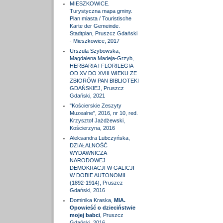
MIESZKOWICE.
Turystyczna mapa gminy.
Plan miasta / Touristische
Karte der Gemeinde.
Stadtplan, Pruszcz Gdański
- Mieszkowice, 2017
Urszula Szybowska,
Magdalena Madeja-Grzyb,
HERBARIA I FLORILEGIA
OD XV DO XVIII WIEKU ZE
ZBIORÓW PAN BIBLIOTEKI
GDAŃSKIEJ, Pruszcz
Gdański, 2021
"Kościerskie Zeszyty
Muzealne", 2016, nr 10, red.
Krzysztof Jażdżewski,
Kościerzyna, 2016
Aleksandra Lubczyńska,
DZIAŁALNOŚĆ
WYDAWNICZA
NARODOWEJ
DEMOKRACJI W GALICJI
W DOBIE AUTONOMII
(1892-1914), Pruszcz
Gdański, 2016
Dominika Kraska,
MIA.
Opowieść o dzieciństwie
mojej babci
, Pruszcz
Gdański, 2016