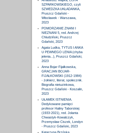
Amadeusz Majtka, LISTA
SZPARKOWSKIEGO, czyli
SZWEDZKA UKŁADANKA,
Pruszcz Gdański -
Włocławek - Warszawa,
2023
POMORZANIE ZNANI I
NIEZNANI 5, red. Andrzej
Chludziński, Pruszcz
Gdański, 2023
Agata Ludka, TYTUS I ANKA
U PEWNEGO LENIA (chyba
jelenia...), Pruszcz Gdański,
2023
Anna Bojar-Fijałkowska,
GRACJAN BOJAR-
FIJAŁKOWSKI (1912-1984)
- żołnierz, literat, społecznik.
Biografia nietuzinkowa,
Pruszcz Gdański - Koszalin,
2023
UŁAMEK ISTNIENIA.
Dedykowane pamięci
profesor Haliny Taborskiej
(1933-2021), red. Jolanta
Chwastyk-Kowalczyk,
Przemysław Ciszek, Londyn
- Pruszcz Gdański, 2023
Katarzyna Brzóska,