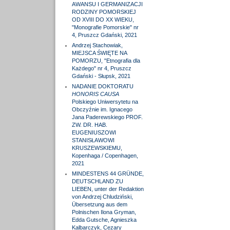
AWANSU I GERMANIZACJI
RODZINY POMORSKIEJ
OD XVIII DO XX WIEKU,
"Monografie Pomorskie" nr
4, Pruszcz Gdański, 2021
Andrzej Stachowiak,
MIEJSCA ŚWIĘTE NA
POMORZU, "Etnografia dla
Każdego" nr 4, Pruszcz
Gdański - Słupsk, 2021
NADANIE DOKTORATU
HONORIS CAUSA
Polskiego Uniwersytetu na
Obczyźnie im. Ignacego
Jana Paderewskiego PROF.
ZW. DR. HAB.
EUGENIUSZOWI
STANISŁAWOWI
KRUSZEWSKIEMU,
Kopenhaga / Copenhagen,
2021
MINDESTENS 44 GRÜNDE,
DEUTSCHLAND ZU
LIEBEN, unter der Redaktion
von Andrzej Chludziński,
Übersetzung aus dem
Polnischen Ilona Gryman,
Edda Gutsche, Agnieszka
Kalbarczyk, Cezary