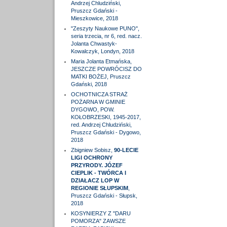
Andrzej Chludziński,
Pruszcz Gdański -
Mieszkowice, 2018
"Zeszyty Naukowe PUNO",
seria trzecia, nr 6, red. nacz.
Jolanta Chwastyk-
Kowalczyk, Londyn, 2018
Maria Jolanta Etmańska,
JESZCZE POWRÓCISZ DO
MATKI BOŻEJ, Pruszcz
Gdański, 2018
OCHOTNICZA STRAŻ
POŻARNA W GMINIE
DYGOWO, POW.
KOŁOBRZESKI, 1945-2017,
red. Andrzej Chludziński,
Pruszcz Gdański - Dygowo,
2018
Zbigniew Sobisz,
90-LECIE
LIGI OCHRONY
PRZYRODY. JÓZEF
CIEPLIK - TWÓRCA I
DZIAŁACZ LOP W
REGIONIE SŁUPSKIM
,
Pruszcz Gdański - Słupsk,
2018
KOSYNIERZY Z "DARU
POMORZA" ZAWSZE