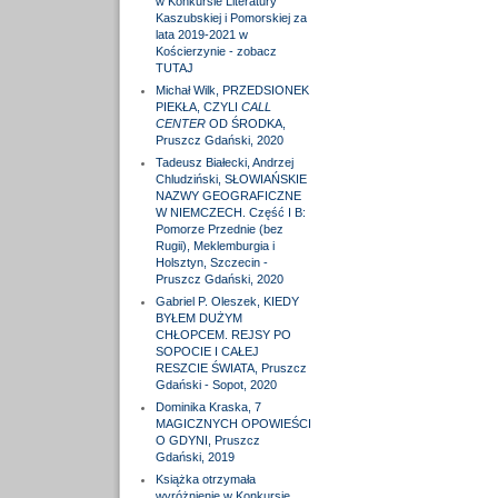
w Konkursie Literatury
Kaszubskiej i Pomorskiej za
lata 2019-2021 w
Kościerzynie - zobacz
TUTAJ
Michał Wilk, PRZEDSIONEK
PIEKŁA, CZYLI
CALL
CENTER
OD ŚRODKA,
Pruszcz Gdański, 2020
Tadeusz Białecki, Andrzej
Chludziński, SŁOWIAŃSKIE
NAZWY GEOGRAFICZNE
W NIEMCZECH. Część I B:
Pomorze Przednie (bez
Rugii), Meklemburgia i
Holsztyn, Szczecin -
Pruszcz Gdański, 2020
Gabriel P. Oleszek, KIEDY
BYŁEM DUŻYM
CHŁOPCEM. REJSY PO
SOPOCIE I CAŁEJ
RESZCIE ŚWIATA, Pruszcz
Gdański - Sopot, 2020
Dominika Kraska, 7
MAGICZNYCH OPOWIEŚCI
O GDYNI, Pruszcz
Gdański, 2019
Książka otrzymała
wyróżnienie w Konkursie