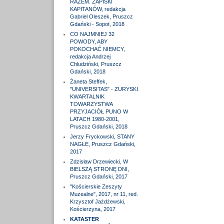
RAZEM. ZAPISKI
KAPITANÓW, redakcja
Gabriel Oleszek, Pruszcz
Gdański - Sopot, 2018
CO NAJMNIEJ 32
POWODY, ABY
POKOCHAĆ NIEMCY,
redakcja Andrzej
Chludziński, Pruszcz
Gdański, 2018
Żaneta Steffek,
"UNIVERSITAS" - ZURYSKI
KWARTALNIK
TOWARZYSTWA
PRZYJACIÓŁ PUNO W
LATACH 1980-2001,
Pruszcz Gdański, 2018
Jerzy Fryckowski, STANY
NAGŁE, Pruszcz Gdański,
2017
Zdzisław Drzewiecki, W
BIELSZĄ STRONĘ DNI,
Pruszcz Gdański, 2017
"Kościerskie Zeszyty
Muzealne", 2017, nr 11, red.
Krzysztof Jażdżewski,
Kościerzyna, 2017
KATASTER