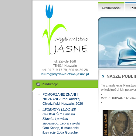
Aktualności
Pub
ul. Zakole 16/8
75-814 Koszalin
tel. 94 719 17 79, 606 44 39 28
biuro@wydawnictwo-jasne.pl
NASZE PUBLI
Publikacje
Tu znajdziecie Państw
w kolejności ich pojawia
POMORZANIE ZNANI I
WYSZUKIWARKA: klawisz
NIEZNANI 7, red. Andrzej
Chludziński, Koszalin, 2026
LEGENDY I LUDOWE
OPOWIEŚCI z miasta
Słupska i powiatu
słupskiego
, zebrał i wydał
Otto Knoop, tłumaczenie,
ilustracje Edda Gutsche,