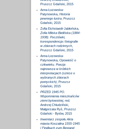
Pruszcz Gdański, 2015
Anna Łozowska-
Patynowska,
Historia
pewnego lustra
, Pruszcz
Gdański, 2015
Zofia Eichstaedt-Jabłońska,
Zofia Milska-Bielińska (1884-
1938). Pocztówki,
korespondencja i fotografie
w zbiorach rodzinnych
,
Pruszcz Gdański, 2015
Anna Łozowska-
Patynowska,
Opowieść o
człowieku. Poezja
najnowsza w krótkich
interpretacjach (szkice o
wybranych zbiorach
poetyckich)
, Pruszcz
Gdański, 2015
PRZED 1945 PO.
Wspomnienia mieszkańców
ziemi bytowskiej
, red.
Andrzej Chludziński,
Małgorzata Ryś, Pruszcz
Gdański - Bytów, 2015
Inwentarz zespołu Akta
miasta Koszalina 1555-1945
/
Findbuch zum Bestand