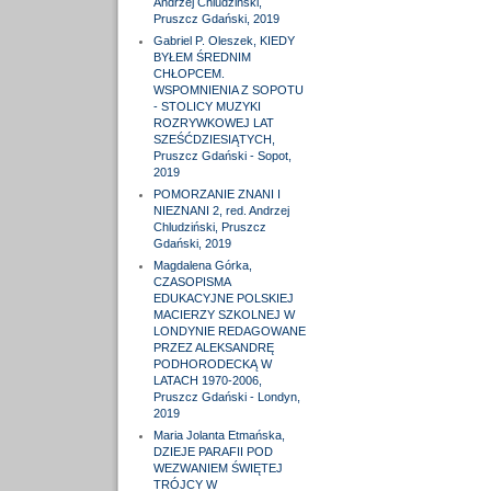
Andrzej Chludziński,
Pruszcz Gdański, 2019
Gabriel P. Oleszek, KIEDY
BYŁEM ŚREDNIM
CHŁOPCEM.
WSPOMNIENIA Z SOPOTU
- STOLICY MUZYKI
ROZRYWKOWEJ LAT
SZEŚĆDZIESIĄTYCH,
Pruszcz Gdański - Sopot,
2019
POMORZANIE ZNANI I
NIEZNANI 2, red. Andrzej
Chludziński, Pruszcz
Gdański, 2019
Magdalena Górka,
CZASOPISMA
EDUKACYJNE POLSKIEJ
MACIERZY SZKOLNEJ W
LONDYNIE REDAGOWANE
PRZEZ ALEKSANDRĘ
PODHORODECKĄ W
LATACH 1970-2006,
Pruszcz Gdański - Londyn,
2019
Maria Jolanta Etmańska,
DZIEJE PARAFII POD
WEZWANIEM ŚWIĘTEJ
TRÓJCY W