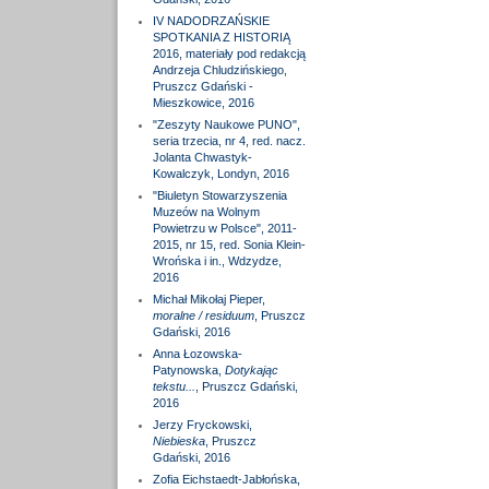
IV NADODRZAŃSKIE
SPOTKANIA Z HISTORIĄ
2016, materiały pod redakcją
Andrzeja Chludzińskiego,
Pruszcz Gdański -
Mieszkowice, 2016
"Zeszyty Naukowe PUNO",
seria trzecia, nr 4, red. nacz.
Jolanta Chwastyk-
Kowalczyk, Londyn, 2016
"Biuletyn Stowarzyszenia
Muzeów na Wolnym
Powietrzu w Polsce", 2011-
2015, nr 15, red. Sonia Klein-
Wrońska i in., Wdzydze,
2016
Michał Mikołaj Pieper,
moralne / residuum
, Pruszcz
Gdański, 2016
Anna Łozowska-
Patynowska,
Dotykając
tekstu...
, Pruszcz Gdański,
2016
Jerzy Fryckowski,
Niebieska
, Pruszcz
Gdański, 2016
Zofia Eichstaedt-Jabłońska,