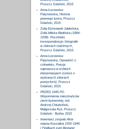
Pruszcz Gdański, 2015
Anna Łozowska-
Patynowska,
Historia
pewnego lustra
, Pruszcz
Gdański, 2015
Zofia Eichstaedt-Jabłońska,
Zofia Milska-Bielińska (1884-
1938). Pocztówki,
korespondencja i fotografie
w zbiorach rodzinnych
,
Pruszcz Gdański, 2015
Anna Łozowska-
Patynowska,
Opowieść o
człowieku. Poezja
najnowsza w krótkich
interpretacjach (szkice o
wybranych zbiorach
poetyckich)
, Pruszcz
Gdański, 2015
PRZED 1945 PO.
Wspomnienia mieszkańców
ziemi bytowskiej
, red.
Andrzej Chludziński,
Małgorzata Ryś, Pruszcz
Gdański - Bytów, 2015
Inwentarz zespołu Akta
miasta Koszalina 1555-1945
/
Findbuch zum Bestand