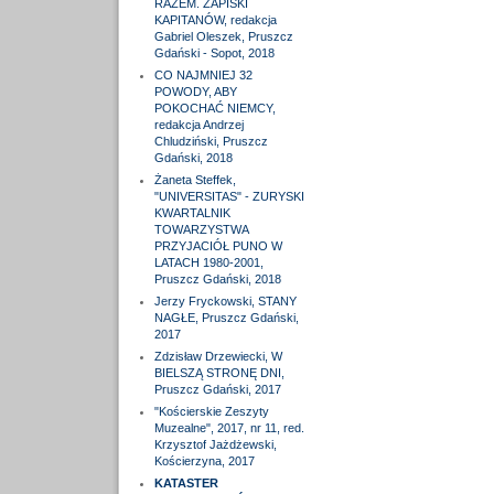
RAZEM. ZAPISKI
KAPITANÓW, redakcja
Gabriel Oleszek, Pruszcz
Gdański - Sopot, 2018
CO NAJMNIEJ 32
POWODY, ABY
POKOCHAĆ NIEMCY,
redakcja Andrzej
Chludziński, Pruszcz
Gdański, 2018
Żaneta Steffek,
"UNIVERSITAS" - ZURYSKI
KWARTALNIK
TOWARZYSTWA
PRZYJACIÓŁ PUNO W
LATACH 1980-2001,
Pruszcz Gdański, 2018
Jerzy Fryckowski, STANY
NAGŁE, Pruszcz Gdański,
2017
Zdzisław Drzewiecki, W
BIELSZĄ STRONĘ DNI,
Pruszcz Gdański, 2017
"Kościerskie Zeszyty
Muzealne", 2017, nr 11, red.
Krzysztof Jażdżewski,
Kościerzyna, 2017
KATASTER