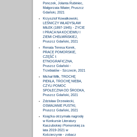
Ponczek, Jolanta Rubiniec,
Małgorzata Wiater, Pruszcz
Gdański, 2021
Krzysztof Kowalkowski,
LEŚNICZY WŁADYSŁAW
MIŁEK (1897-1945) - ŻYCIE
I PRACA NA KOCIEWIU I
ZIEMI CHEŁMIŃSKIEJ,
Pruszcz Gdański, 2021
Renata Teresa Korek,
PRACE POMORSKIE,
CZĘŚĆ I:
ETNOGRAFICZNA,
Pruszcz Gdański -
Trzebiatów - Szczecin, 2021
Michał Wilk, TROCHĘ
PIEKŁA, TROCHĘ NIEBA,
CZYLI POMOC
SPOŁECZNA OD ŚRODKA,
Pruszcz Gdański, 2021
Zdzisław Drzewiecki,
OSWAJANIE PUSTKI,
Pruszcz Gdański, 2021
Książka otrzymała nagrodę
w Konkursie Literatury
Kaszubskiej i Pomorskiej za
lata 2019-2021 w
Kościerzynie - zobacz