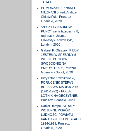
TUTAJ
POMORZANIE ZNANI I
NIEZNANI 3, red. Andrzej
Chludziński, Pruszcz
Gdański, 2020
"ZESZYTY NAUKOWE
PUNO", seria trzecia, nr 8,
red. nacz. Jolanta
Chwastyk-Kowalczyk,
Londyn, 2020
Gabriel P. Oleszek, KIEDY
JESTEM W SREBRNYM
WIEKU. POGODNIE I
SWOBODNIE NA
EMERYTURZE, Pruszcz
Gdański - Sopot, 2020
Krzysztof Kowalkowski,
PORUCZNIK STEFAN
BOLESŁAW MADEJCZYK
(1911-1992) - POLSKI
LOTNIK NA OBCZYŹNIE,
Pruszcz Gdański, 2020
Daniel Dempc, STRATY
WOJENNE WŚRÓD
LUDNOŚCI POWIATU
KARTUSKIEGO W LATACH
1914-1919, Pruszcz
Gdański, 2020