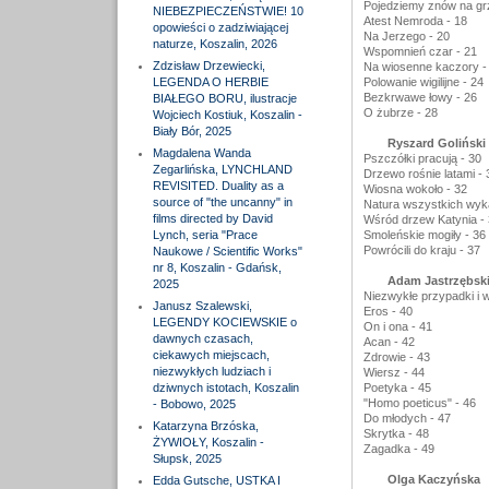
Pojedziemy znów na gr
NIEBEZPIECZEŃSTWIE! 10
Atest Nemroda - 18
opowieści o zadziwiającej
Na Jerzego - 20
naturze, Koszalin, 2026
Wspomnień czar - 21
Zdzisław Drzewiecki,
Na wiosenne kaczory -
LEGENDA O HERBIE
Polowanie wigilijne - 24
Bezkrwawe łowy - 26
BIAŁEGO BORU, ilustracje
O żubrze - 28
Wojciech Kostiuk, Koszalin -
Biały Bór, 2025
Ryszard Goliński
Magdalena Wanda
Pszczółki pracują - 30
Zegarlińska, LYNCHLAND
Drzewo rośnie latami - 
REVISITED. Duality as a
Wiosna wokoło - 32
source of "the uncanny" in
Natura wszystkich wyka
films directed by David
Wśród drzew Katynia - 
Lynch, seria "Prace
Smoleńskie mogiły - 36
Powrócili do kraju - 37
Naukowe / Scientific Works"
nr 8, Koszalin - Gdańsk,
Adam Jastrzębsk
2025
Niezwykłe przypadki i w
Janusz Szalewski,
Eros - 40
LEGENDY KOCIEWSKIE o
On i ona - 41
dawnych czasach,
Acan - 42
ciekawych miejscach,
Zdrowie - 43
niezwykłych ludziach i
Wiersz - 44
dziwnych istotach, Koszalin
Poetyka - 45
"Homo poeticus" - 46
- Bobowo, 2025
Do młodych - 47
Katarzyna Brzóska,
Skrytka - 48
ŻYWIOŁY, Koszalin -
Zagadka - 49
Słupsk, 2025
Olga Kaczyńska
Edda Gutsche, USTKA I