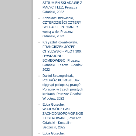
STRUMIEŃ SKŁADA SIĘ Z
MAŁYCH ŁEZ, Pruszcz
Gdański, 2022
Zdzisław Drzewiecki,
CZTERDZIEŚCI CZTERY
SYTUACJE INTYMNE z
wojną w tle, Pruszcz
Gdański, 2022
Krzysztof Kowalkowski,
FRANCISZEK JÓZEF
CHYLEWSKI - PILOT 300.
DYWIZJONU
BOMBOWEGO, Pruszcz
Gdański - Tczew - Gdańsk,
2022
Daniel Szczegielniak,
PODRÓŻ KU PASJI. Jak
sięgnąć po lepszą pracę?
Poradnik w trzech prostych
krokach, Pruszcz Gdański -
Wrocław, 2022
Edda Gutsche,
WOJEWÓDZTWO
ZACHODNIOPOMORSKIE
ILUSTROWANE, Pruszcz
Gdański - Koszalin -
Szczecin, 2022
Edda Gutsche,