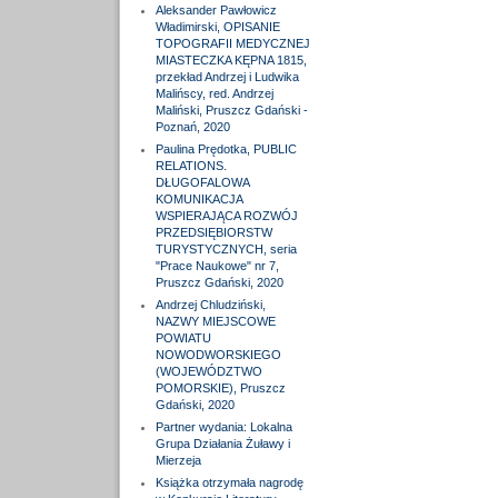
Aleksander Pawłowicz
Władimirski, OPISANIE
TOPOGRAFII MEDYCZNEJ
MIASTECZKA KĘPNA 1815,
przekład Andrzej i Ludwika
Malińscy, red. Andrzej
Maliński, Pruszcz Gdański -
Poznań, 2020
Paulina Prędotka, PUBLIC
RELATIONS.
DŁUGOFALOWA
KOMUNIKACJA
WSPIERAJĄCA ROZWÓJ
PRZEDSIĘBIORSTW
TURYSTYCZNYCH, seria
"Prace Naukowe" nr 7,
Pruszcz Gdański, 2020
Andrzej Chludziński,
NAZWY MIEJSCOWE
POWIATU
NOWODWORSKIEGO
(WOJEWÓDZTWO
POMORSKIE), Pruszcz
Gdański, 2020
Partner wydania: Lokalna
Grupa Działania Żuławy i
Mierzeja
Książka otrzymała nagrodę