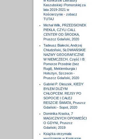
w Konkursie Literatury
Kaszubskiej i Pomorskiej za
lata 2019-2021 w
Kościerzynie - zobacz
TUTAJ
Michał Wilk, PRZEDSIONEK
PIEKŁA, CZYLI
CALL
CENTER
OD ŚRODKA,
Pruszcz Gdański, 2020
Tadeusz Białecki, Andrzej
Chludziński, SŁOWIAŃSKIE
NAZWY GEOGRAFICZNE
W NIEMCZECH. Część I B:
Pomorze Przednie (bez
Rugii), Meklemburgia i
Holsztyn, Szczecin -
Pruszcz Gdański, 2020
Gabriel P. Oleszek, KIEDY
BYŁEM DUŻYM
CHŁOPCEM. REJSY PO
SOPOCIE I CAŁEJ
RESZCIE ŚWIATA, Pruszcz
Gdański - Sopot, 2020
Dominika Kraska, 7
MAGICZNYCH OPOWIEŚCI
O GDYNI, Pruszcz
Gdański, 2019
Książka otrzymała
wyróżnienie w Konkursie