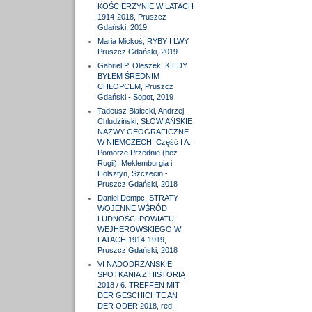
KOŚCIERZYNIE W LATACH
1914-2018, Pruszcz
Gdański, 2019
Maria Mickoś, RYBY I LWY,
Pruszcz Gdański, 2019
Gabriel P. Oleszek, KIEDY
BYŁEM ŚREDNIM
CHŁOPCEM, Pruszcz
Gdański - Sopot, 2019
Tadeusz Białecki, Andrzej
Chludziński, SŁOWIAŃSKIE
NAZWY GEOGRAFICZNE
W NIEMCZECH. Część I A:
Pomorze Przednie (bez
Rugii), Meklemburgia i
Holsztyn, Szczecin -
Pruszcz Gdański, 2018
Daniel Dempc, STRATY
WOJENNE WŚRÓD
LUDNOŚCI POWIATU
WEJHEROWSKIEGO W
LATACH 1914-1919,
Pruszcz Gdański, 2018
VI NADODRZAŃSKIE
SPOTKANIA Z HISTORIĄ
2018 / 6. TREFFEN MIT
DER GESCHICHTE AN
DER ODER 2018, red.