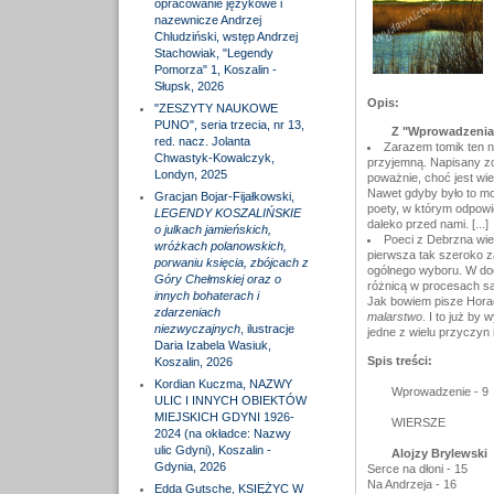
opracowanie językowe i
nazewnicze Andrzej
Chludziński, wstęp Andrzej
Stachowiak, "Legendy
Pomorza" 1, Koszalin -
Słupsk, 2026
Opis:
"ZESZYTY NAUKOWE
PUNO", seria trzecia, nr 13,
Z "Wprowadzenia
red. nacz. Jolanta
Zarazem tomik ten ni
Chwastyk-Kowalczyk,
przyjemną. Napisany zos
Londyn, 2025
poważnie, choć jest wi
Nawet gdyby było to mo
Gracjan Bojar-Fijałkowski,
poety, w którym odpowie
LEGENDY KOSZALIŃSKIE
daleko przed nami. [...]
o julkach jamieńskich,
Poeci z Debrzna wiel
wróżkach polanowskich,
pierwsza tak szeroko z
porwaniu księcia, zbójcach z
ogólnego wyboru. W do
Góry Chełmskiej oraz o
różnicą w procesach sa
innych bohaterach i
Jak bowiem pisze Hora
zdarzeniach
malarstwo
. I to już by
niezwyczajnych
, ilustracje
jedne z wielu przyczyn 
Daria Izabela Wasiuk,
Spis treści:
Koszalin, 2026
Kordian Kuczma, NAZWY
Wprowadzenie - 9
ULIC I INNYCH OBIEKTÓW
MIEJSKICH GDYNI 1926-
WIERSZE
2024 (na okładce: Nazwy
ulic Gdyni), Koszalin -
Alojzy Brylewski
Gdynia, 2026
Serce na dłoni - 15
Na Andrzeja - 16
Edda Gutsche, KSIĘŻYC W