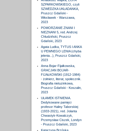
Amadeusz Majtka, LISTA
SZPARKOWSKIEGO, czyli
SZWEDZKA UKŁADANKA,
Pruszcz Gdański -
Włocławek - Warszawa,
2023
POMORZANIE ZNANI I
NIEZNANI 5, red. Andrzej
Chludziński, Pruszcz
Gdański, 2023
Agata Ludka, TYTUS I ANKA
U PEWNEGO LENIA (chyba
jelenia...), Pruszcz Gdański,
2023
Anna Bojar-Fijałkowska,
GRACJAN BOJAR-
FIJAŁKOWSKI (1912-1984)
- żołnierz, literat, społecznik.
Biografia nietuzinkowa,
Pruszcz Gdański - Koszalin,
2023
UŁAMEK ISTNIENIA.
Dedykowane pamięci
profesor Haliny Taborskiej
(1933-2021), red. Jolanta
Chwastyk-Kowalczyk,
Przemysław Ciszek, Londyn
- Pruszcz Gdański, 2023
Katarzyna Brzóska,