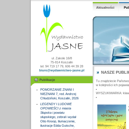
Aktualności
Pub
ul. Zakole 16/8
75-814 Koszalin
tel. 94 719 17 79, 606 44 39 28
biuro@wydawnictwo-jasne.pl
NASZE PUBLI
Publikacje
Tu znajdziecie Państw
w kolejności ich pojawia
POMORZANIE ZNANI I
WYSZUKIWARKA: klawisz
NIEZNANI 7, red. Andrzej
Chludziński, Koszalin, 2026
LEGENDY I LUDOWE
OPOWIEŚCI z miasta
Słupska i powiatu
słupskiego
, zebrał i wydał
Otto Knoop, tłumaczenie,
ilustracje Edda Gutsche,