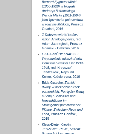
Bernard Zygmunt Milski
(1856-1926) w biografii
Andrzeja Bukowskiego.
Wanda Milska (1911-1994)
jako łączniczka pokoleniowa
w rodzinie Milskich
, Pruszcz
Gdański, 2016
Z Debrzna wśród lasów i
jezior. Antologia poezji
, red.
Adam Jastrzębski, Pruszcz
Gdański - Debrzno, 2016
CZAS PRÓBY I NADZIEI.
Wspomnienia mieszkańców
ziemi kościerskiej z lat 1939-
1945
, red. Krzysztof
Jażdżewski, Rajmund
Knitter, Kościerzyna, 2016
Edda Gutsche,
Zamki i
dwory w dorzeczach rzek
pomorskich. Pomiędzy Regą
a Łebą / Schlösser und
Herrenhäuser im
Stromgebiet pommerscher
Flüsse. Zwischen Rega und
Leba
, Pruszcz Gdański,
2018
Klaus-Dieter Kreplin,
JEDZENIE, PICIE, SPANIE.
Gospody i karczmy w