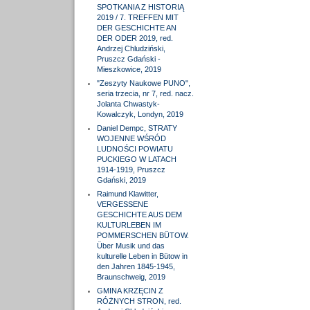
SPOTKANIA Z HISTORIĄ
2019 / 7. TREFFEN MIT
DER GESCHICHTE AN
DER ODER 2019, red.
Andrzej Chludziński,
Pruszcz Gdański -
Mieszkowice, 2019
"Zeszyty Naukowe PUNO",
seria trzecia, nr 7, red. nacz.
Jolanta Chwastyk-
Kowalczyk, Londyn, 2019
Daniel Dempc, STRATY
WOJENNE WŚRÓD
LUDNOŚCI POWIATU
PUCKIEGO W LATACH
1914-1919, Pruszcz
Gdański, 2019
Raimund Klawitter,
VERGESSENE
GESCHICHTE AUS DEM
KULTURLEBEN IM
POMMERSCHEN BÜTOW.
Über Musik und das
kulturelle Leben in Bütow in
den Jahren 1845-1945,
Braunschweig, 2019
GMINA KRZĘCIN Z
RÓŻNYCH STRON, red.