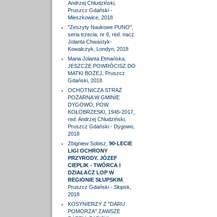
Andrzej Chludziński,
Pruszcz Gdański -
Mieszkowice, 2018
"Zeszyty Naukowe PUNO",
seria trzecia, nr 6, red. nacz.
Jolanta Chwastyk-
Kowalczyk, Londyn, 2018
Maria Jolanta Etmańska,
JESZCZE POWRÓCISZ DO
MATKI BOŻEJ, Pruszcz
Gdański, 2018
OCHOTNICZA STRAŻ
POŻARNA W GMINIE
DYGOWO, POW.
KOŁOBRZESKI, 1945-2017,
red. Andrzej Chludziński,
Pruszcz Gdański - Dygowo,
2018
Zbigniew Sobisz,
90-LECIE
LIGI OCHRONY
PRZYRODY. JÓZEF
CIEPLIK - TWÓRCA I
DZIAŁACZ LOP W
REGIONIE SŁUPSKIM
,
Pruszcz Gdański - Słupsk,
2018
KOSYNIERZY Z "DARU
POMORZA" ZAWSZE