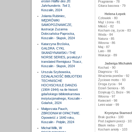
ersten Hälfte des 20.
Pragnienie - 78
Jahrhunderts. Teil 3
,
Gitara basowa - 79
Koszalin, 2024
Helena Łepek
Jolanta Rubiniec,
Człowiek - 80
WĘDRÓWKI
Mąż i żona - 81
SAMOPOZNAWCZE,
Miłość - 82
ilustracje Zuzanna
Kocham cię, życie - 83
Dobrzańska-Paprocka,
Woda - 84
Koszalin - Słupsk, 2024
Natura - 85
Wiosna - 86
Katarzyna Brzóska,
Maj - 87
GALDRA. CYKL
Lato - 88
SKANDYNAWSKI / THE
Wakacje - 89
NORSE SERIES, przełożył /
translated Remigiusz Tkacz,
Jadwiga Michałek
Koszalin - Słupsk, 2024
Kochaś - 90
Diagnoza - 91
Urszula Szybowska,
Wrażenia poetów - 92
DZIAŁALNOŚĆ BIBLIOTEKI
Życiowe motto - 93
TECHNISCHE
Droga życia - 94
HOCHSCHULE DANZIG
Dzień Seniora - 95
(1904-1944) na tle historii
Dziękuję Ci, Boże - 96
gdańskiego bibliotekarstwa
Wiosna - 97
instytucjonalnego, Koszalin -
Kwiecień - 98
Gdańsk, 2024
Letni wiatr - 99
Małgorzata Pauch,
Krystyna Starnec
ZBRODNIA W OPACTWIE.
Brak guzika - 100
Opowieść z 1640 roku,
Pod żaglami poezji - 10
Koszalin - Pelplin, 2024
Blask nieba - 102
Michał Wilk, W
Kocham anioły - 103