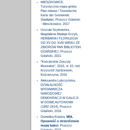
MIESZKOWICE.
Turystyczna mapa gminy.
Plan miasta / Touristische
Karte der Gemeinde.
Stadtplan, Pruszcz Gdański
- Mieszkowice, 2017
Urszula Szybowska,
Magdalena Madeja-Grzyb,
HERBARIA I FLORILEGIA
OD XV DO XVIII WIEKU ZE
ZBIORÓW PAN BIBLIOTEKI
GDAŃSKIEJ, Pruszcz
Gdański, 2021
"Kościerskie Zeszyty
Muzealne", 2016, nr 10, red.
Krzysztof Jażdżewski,
Kościerzyna, 2016
Aleksandra Lubczyńska,
DZIAŁALNOŚĆ
WYDAWNICZA
NARODOWEJ
DEMOKRACJI W GALICJI
W DOBIE AUTONOMII
(1892-1914), Pruszcz
Gdański, 2016
Dominika Kraska,
MIA.
Opowieść o dzieciństwie
mojej babci
, Pruszcz
Gdański, 2016