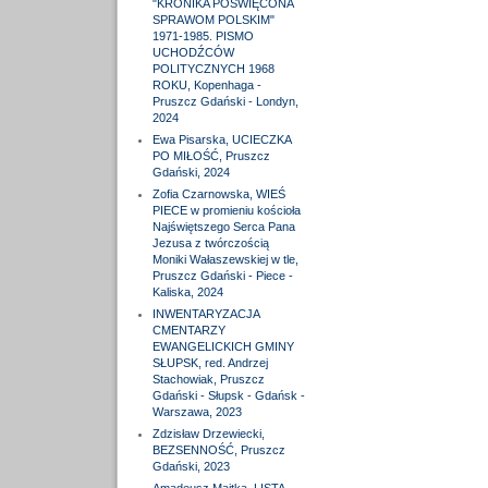
"KRONIKA POŚWIĘCONA
SPRAWOM POLSKIM"
1971-1985. PISMO
UCHODŹCÓW
POLITYCZNYCH 1968
ROKU, Kopenhaga -
Pruszcz Gdański - Londyn,
2024
Ewa Pisarska, UCIECZKA
PO MIŁOŚĆ, Pruszcz
Gdański, 2024
Zofia Czarnowska, WIEŚ
PIECE w promieniu kościoła
Najświętszego Serca Pana
Jezusa z twórczością
Moniki Wałaszewskiej w tle,
Pruszcz Gdański - Piece -
Kaliska, 2024
INWENTARYZACJA
CMENTARZY
EWANGELICKICH GMINY
SŁUPSK, red. Andrzej
Stachowiak, Pruszcz
Gdański - Słupsk - Gdańsk -
Warszawa, 2023
Zdzisław Drzewiecki,
BEZSENNOŚĆ, Pruszcz
Gdański, 2023