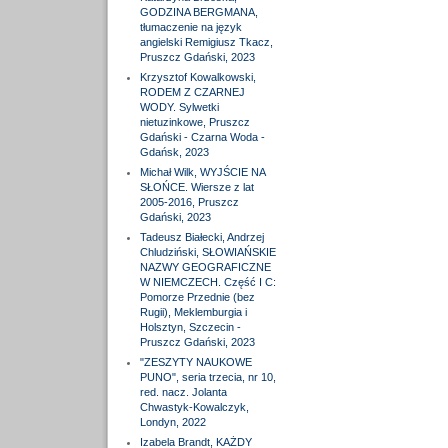
GODZINA BERGMANA,
tłumaczenie na język
angielski Remigiusz Tkacz,
Pruszcz Gdański, 2023
Krzysztof Kowalkowski,
RODEM Z CZARNEJ
WODY. Sylwetki
nietuzinkowe, Pruszcz
Gdański - Czarna Woda -
Gdańsk, 2023
Michał Wilk, WYJŚCIE NA
SŁOŃCE. Wiersze z lat
2005-2016, Pruszcz
Gdański, 2023
Tadeusz Białecki, Andrzej
Chludziński, SŁOWIAŃSKIE
NAZWY GEOGRAFICZNE
W NIEMCZECH. Część I C:
Pomorze Przednie (bez
Rugii), Meklemburgia i
Holsztyn, Szczecin -
Pruszcz Gdański, 2023
"ZESZYTY NAUKOWE
PUNO", seria trzecia, nr 10,
red. nacz. Jolanta
Chwastyk-Kowalczyk,
Londyn, 2022
Izabela Brandt, KAŻDY