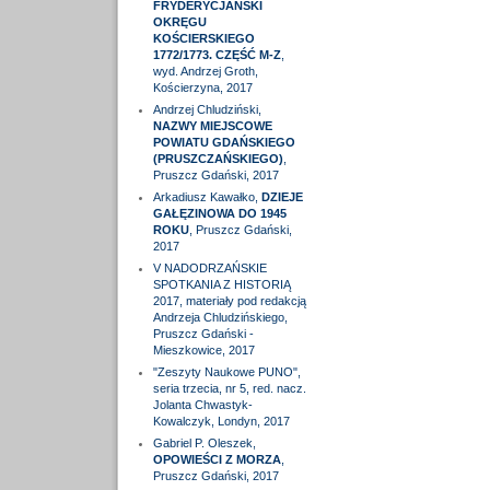
FRYDERYCJAŃSKI
OKRĘGU
KOŚCIERSKIEGO
1772/1773. CZĘŚĆ M-Z
,
wyd. Andrzej Groth,
Kościerzyna, 2017
Andrzej Chludziński,
NAZWY MIEJSCOWE
POWIATU GDAŃSKIEGO
(PRUSZCZAŃSKIEGO)
,
Pruszcz Gdański, 2017
Arkadiusz Kawałko,
DZIEJE
GAŁĘZINOWA DO 1945
ROKU
, Pruszcz Gdański,
2017
V NADODRZAŃSKIE
SPOTKANIA Z HISTORIĄ
2017, materiały pod redakcją
Andrzeja Chludzińskiego,
Pruszcz Gdański -
Mieszkowice, 2017
"Zeszyty Naukowe PUNO",
seria trzecia, nr 5, red. nacz.
Jolanta Chwastyk-
Kowalczyk, Londyn, 2017
Gabriel P. Oleszek,
OPOWIEŚCI Z MORZA
,
Pruszcz Gdański, 2017