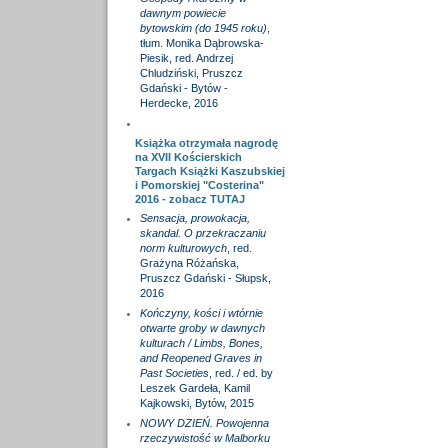
dawnym powiecie
bytowskim (do 1945 roku)
,
tłum. Monika Dąbrowska-
Piesik, red. Andrzej
Chludziński, Pruszcz
Gdański - Bytów -
Herdecke, 2016
Książka otrzymała nagrodę
na XVII Kościerskich
Targach Książki Kaszubskiej
i Pomorskiej "Costerina"
2016 - zobacz
TUTAJ
Sensacja, prowokacja,
skandal. O przekraczaniu
norm kulturowych
, red.
Grażyna Różańska,
Pruszcz Gdański - Słupsk,
2016
Kończyny, kości i wtórnie
otwarte groby w dawnych
kulturach / Limbs, Bones,
and Reopened Graves in
Past Societies
, red. / ed. by
Leszek Gardeła, Kamil
Kajkowski, Bytów, 2015
NOWY DZIEŃ. Powojenna
rzeczywistość w Malborku