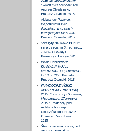
2015 we wspomnieniach
swoich mieszkańców
, red.
Andrzej Chludziński,
Pruszcz Gdański, 2015
Aleksander Pawelec,
Wspomnienia z lat
dojrzałości w czasach
powojennych 1945-1957
,
Pruszcz Gdański, 2015
"Zeszyty Naukowe PUNO",
seria trzecia, nr 3, red. nacz.
Jolanta Chwastyk-
Kowalczyk, Londyn, 2015
Witold Danilkiewicz,
KOSZALIN MOJEJ
MŁODOŚCI. Wspomnienia z
lat 1955-1980
, Koszalin -
Pruszcz Gdański, 2015
III NADODRZAŃSKIE
SPOTKANIA Z HISTORIĄ
2015. Konferencja Naukowa,
Mieszkowice, 17 kwietnia
2015 r.
, materiały pod
redakcją Andrzeja
Chludzińskiego, Pruszcz
Gdański - Mieszkowice,
2015
Śledź a sprawa polska
, red.
Andrzej Chludziński,