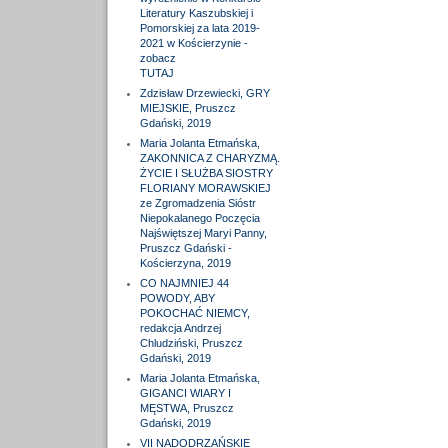
Literatury Kaszubskiej i
Pomorskiej za lata 2019-
2021 w Kościerzynie -
zobacz
TUTAJ
Zdzisław Drzewiecki, GRY
MIEJSKIE, Pruszcz
Gdański, 2019
Maria Jolanta Etmańska,
ZAKONNICA Z CHARYZMĄ.
ŻYCIE I SŁUŻBA SIOSTRY
FLORIANY MORAWSKIEJ
ze Zgromadzenia Sióstr
Niepokalanego Poczęcia
Najświętszej Maryi Panny,
Pruszcz Gdański -
Kościerzyna, 2019
CO NAJMNIEJ 44
POWODY, ABY
POKOCHAĆ NIEMCY,
redakcja Andrzej
Chludziński, Pruszcz
Gdański, 2019
Maria Jolanta Etmańska,
GIGANCI WIARY I
MĘSTWA, Pruszcz
Gdański, 2019
VII NADODRZAŃSKIE