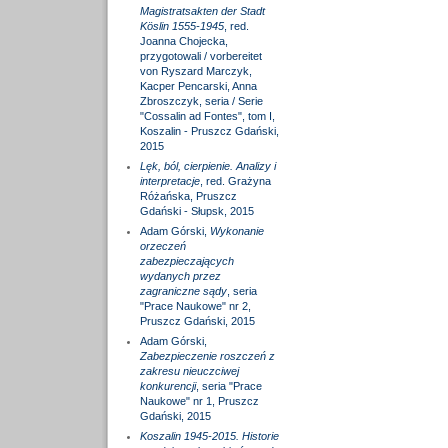
Magistratsakten der Stadt
Köslin 1555-1945
, red.
Joanna Chojecka,
przygotowali / vorbereitet
von Ryszard Marczyk,
Kacper Pencarski, Anna
Zbroszczyk, seria / Serie
"Cossalin ad Fontes", tom I,
Koszalin - Pruszcz Gdański,
2015
Lęk, ból, cierpienie. Analizy i
interpretacje
, red. Grażyna
Różańska, Pruszcz
Gdański - Słupsk, 2015
Adam Górski,
Wykonanie
orzeczeń
zabezpieczających
wydanych przez
zagraniczne sądy
, seria
"Prace Naukowe" nr 2,
Pruszcz Gdański, 2015
Adam Górski,
Zabezpieczenie roszczeń z
zakresu nieuczciwej
konkurencji
, seria "Prace
Naukowe" nr 1, Pruszcz
Gdański, 2015
Koszalin 1945-2015. Historie