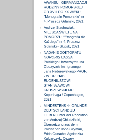
AWANSU I GERMANIZACJI
RODZINY POMORSKIEJ
OD XVIII DO XX WIEKU,
"Monografie Pomorskie" nr
4, Pruszcz Gdański, 2021
Andrzej Stachowiak,
MIEJSCA ŚWIĘTE NA
POMORZU, "Etnografia dla
Każdego" nr 4, Pruszcz
Gdański - Słupsk, 2021
NADANIE DOKTORATU
HONORIS CAUSA
Polskiego Uniwersytetu na
Obczyźnie im. Ignacego
Jana Paderewskiego PROF.
ZW. DR. HAB.
EUGENIUSZOWI
STANISŁAWOWI
KRUSZEWSKIEMU,
Kopenhaga / Copenhagen,
2021
MINDESTENS 44 GRÜNDE,
DEUTSCHLAND ZU
LIEBEN, unter der Redaktion
von Andrzej Chludziński,
Übersetzung aus dem
Polnischen Ilona Gryman,
Edda Gutsche, Agnieszka
Kalbarczyk, Cezary