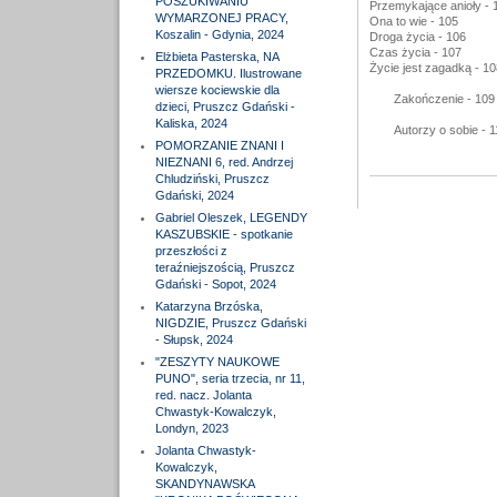
POSZUKIWANIU
Przemykające anioły - 
WYMARZONEJ PRACY,
Ona to wie - 105
Koszalin - Gdynia, 2024
Droga życia - 106
Czas życia - 107
Elżbieta Pasterska, NA
Życie jest zagadką - 10
PRZEDOMKU. Ilustrowane
wiersze kociewskie dla
Zakończenie - 109
dzieci, Pruszcz Gdański -
Kaliska, 2024
Autorzy o sobie - 1
POMORZANIE ZNANI I
NIEZNANI 6, red. Andrzej
Chludziński, Pruszcz
Gdański, 2024
Gabriel Oleszek, LEGENDY
KASZUBSKIE - spotkanie
przeszłości z
teraźniejszością, Pruszcz
Gdański - Sopot, 2024
Katarzyna Brzóska,
NIGDZIE, Pruszcz Gdański
- Słupsk, 2024
"ZESZYTY NAUKOWE
PUNO", seria trzecia, nr 11,
red. nacz. Jolanta
Chwastyk-Kowalczyk,
Londyn, 2023
Jolanta Chwastyk-
Kowalczyk,
SKANDYNAWSKA