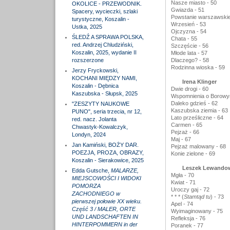
Nasze miasto - 50
OKOLICE - PRZEWODNIK.
Gwiazda - 51
Spacery, wycieczki, szlaki
Powstanie warszawskie
turystyczne, Koszalin -
Wrzesień - 53
Ustka, 2025
Ojczyzna - 54
ŚLEDŹ A SPRAWA POLSKA,
Chata - 55
red. Andrzej Chludziński,
Szczęście - 56
Koszalin, 2025, wydanie II
Młode lata - 57
rozszerzone
Dlaczego? - 58
Rodzinna wioska - 59
Jerzy Fryckowski,
KOCHANI MIĘDZY NAMI,
Irena Klinger
Koszalin - Dębnica
Dwie drogi - 60
Kaszubska - Słupsk, 2025
Wspomnienia o Borowym
Daleko gdzieś - 62
"ZESZYTY NAUKOWE
Kaszubska ziemia - 63
PUNO", seria trzecia, nr 12,
Lato prześliczne - 64
red. nacz. Jolanta
Carmen - 65
Chwastyk-Kowalczyk,
Pejzaż - 66
Londyn, 2024
Maj - 67
Jan Kamiński, BOŻY DAR.
Pejzaż malowany - 68
POEZJA, PROZA, OBRAZY,
Konie zielone - 69
Koszalin - Sierakowice, 2025
Leszek Lewando
Edda Gutsche,
MALARZE,
Mgła - 70
MIEJSCOWOŚCI I WIDOKI
Kwiat - 71
POMORZA
Uroczy gaj - 72
ZACHODNIEGO w
* * * (
Stamtąd tu
) - 73
pierwszej połowie XX wieku.
Apel - 74
Część 3 / MALER, ORTE
Wyimaginowany - 75
UND LANDSCHAFTEN IN
Refleksja - 76
HINTERPOMMERN in der
Poranek - 77