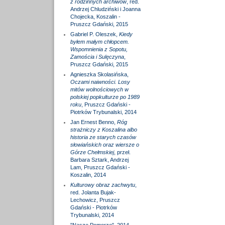
z rodzinnych archiwów
, red.
Andrzej Chludziński i Joanna
Chojecka, Koszalin -
Pruszcz Gdański, 2015
Gabriel P. Oleszek,
Kiedy
byłem małym chłopcem.
Wspomnienia z Sopotu,
Zamościa i Sulęczyna
,
Pruszcz Gdański, 2015
Agnieszka Skolasińska,
Oczami naiwności. Losy
mitów wolnościowych w
polskiej popkulturze po 1989
roku
, Pruszcz Gdański -
Piotrków Trybunalski, 2014
Jan Ernest Benno,
Róg
strażniczy z Koszalina albo
historia ze starych czasów
słowiańskich oraz wiersze o
Górze Chełmskiej
, przeł.
Barbara Sztark, Andrzej
Lam, Pruszcz Gdański -
Koszalin, 2014
Kulturowy obraz zachwytu
,
red. Jolanta Bujak-
Lechowicz, Pruszcz
Gdański - Piotrków
Trybunalski, 2014