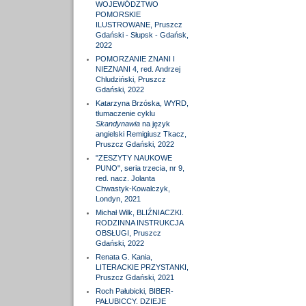
WOJEWÓDZTWO
POMORSKIE
ILUSTROWANE, Pruszcz
Gdański - Słupsk - Gdańsk,
2022
POMORZANIE ZNANI I
NIEZNANI 4, red. Andrzej
Chludziński, Pruszcz
Gdański, 2022
Katarzyna Brzóska, WYRD,
tłumaczenie cyklu
Skandynawia
na język
angielski Remigiusz Tkacz,
Pruszcz Gdański, 2022
"ZESZYTY NAUKOWE
PUNO", seria trzecia, nr 9,
red. nacz. Jolanta
Chwastyk-Kowalczyk,
Londyn, 2021
Michał Wilk, BLIŹNIACZKI.
RODZINNA INSTRUKCJA
OBSŁUGI, Pruszcz
Gdański, 2022
Renata G. Kania,
LITERACKIE PRZYSTANKI,
Pruszcz Gdański, 2021
Roch Pałubicki, BIBER-
PAŁUBICCY. DZIEJE