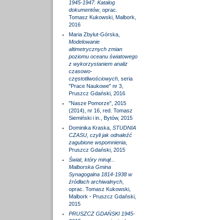
1945-1947. Katalog
dokumentów
, oprac.
Tomasz Kukowski, Malbork,
2016
Maria Zbylut-Górska,
Modelowanie
altimetrycznych zmian
poziomu oceanu światowego
z wykorzystaniem analiz
czasowo-
częstotliwościowych
, seria
"Prace Naukowe" nr 3,
Pruszcz Gdański, 2016
"Nasze Pomorze", 2015
(2014), nr 16, red. Tomasz
Siemiński i in., Bytów, 2015
Dominika Kraska,
STUDNIA
CZASU, czyli jak odnaleźć
zagubione wspomnienia
,
Pruszcz Gdański, 2015
Świat, który minął...
Malborska Gmina
Synagogalna 1814-1938 w
źródłach archiwalnych
,
oprac. Tomasz Kukowski,
Malbork - Pruszcz Gdański,
2015
PRUSZCZ GDAŃSKI 1945-