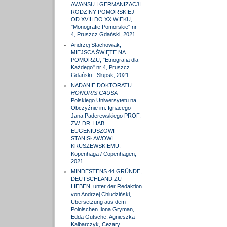
AWANSU I GERMANIZACJI
RODZINY POMORSKIEJ
OD XVIII DO XX WIEKU,
"Monografie Pomorskie" nr
4, Pruszcz Gdański, 2021
Andrzej Stachowiak,
MIEJSCA ŚWIĘTE NA
POMORZU, "Etnografia dla
Każdego" nr 4, Pruszcz
Gdański - Słupsk, 2021
NADANIE DOKTORATU
HONORIS CAUSA
Polskiego Uniwersytetu na
Obczyźnie im. Ignacego
Jana Paderewskiego PROF.
ZW. DR. HAB.
EUGENIUSZOWI
STANISŁAWOWI
KRUSZEWSKIEMU,
Kopenhaga / Copenhagen,
2021
MINDESTENS 44 GRÜNDE,
DEUTSCHLAND ZU
LIEBEN, unter der Redaktion
von Andrzej Chludziński,
Übersetzung aus dem
Polnischen Ilona Gryman,
Edda Gutsche, Agnieszka
Kalbarczyk, Cezary