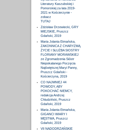
Literatury Kaszubskiej i
Pomorskiej za lata 2019-
2021 w Kościerzynie -
zobacz
TUTAJ
Zdzisław Drzewiecki, GRY
MIEJSKIE, Pruszcz
Gdański, 2019
Maria Jolanta Etmańska,
ZAKONNICA Z CHARYZMĄ.
ŻYCIE I SŁUŻBA SIOSTRY
FLORIANY MORAWSKIEJ
ze Zgromadzenia Sióstr
Niepokalanego Poczęcia
Najświętszej Maryi Panny,
Pruszcz Gdański -
Kościerzyna, 2019
CO NAJMNIEJ 44
POWODY, ABY
POKOCHAĆ NIEMCY,
redakcja Andrzej
Chludziński, Pruszcz
Gdański, 2019
Maria Jolanta Etmańska,
GIGANCI WIARY I
MĘSTWA, Pruszcz
Gdański, 2019
VII NADODRZAŃSKIE