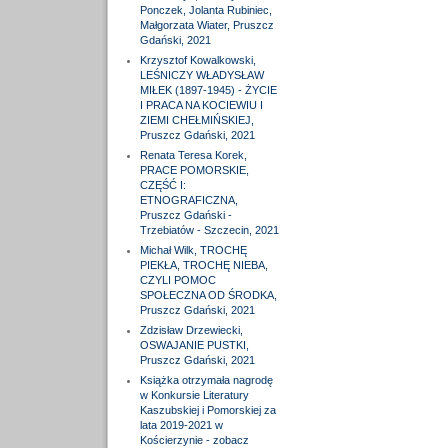
Ponczek, Jolanta Rubiniec,
Małgorzata Wiater, Pruszcz
Gdański, 2021
Krzysztof Kowalkowski,
LEŚNICZY WŁADYSŁAW
MIŁEK (1897-1945) - ŻYCIE
I PRACA NA KOCIEWIU I
ZIEMI CHEŁMIŃSKIEJ,
Pruszcz Gdański, 2021
Renata Teresa Korek,
PRACE POMORSKIE,
CZĘŚĆ I:
ETNOGRAFICZNA,
Pruszcz Gdański -
Trzebiatów - Szczecin, 2021
Michał Wilk, TROCHĘ
PIEKŁA, TROCHĘ NIEBA,
CZYLI POMOC
SPOŁECZNA OD ŚRODKA,
Pruszcz Gdański, 2021
Zdzisław Drzewiecki,
OSWAJANIE PUSTKI,
Pruszcz Gdański, 2021
Książka otrzymała nagrodę
w Konkursie Literatury
Kaszubskiej i Pomorskiej za
lata 2019-2021 w
Kościerzynie - zobacz