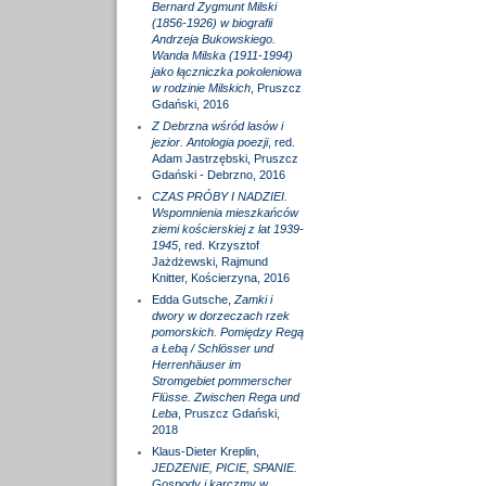
Bernard Zygmunt Milski
(1856-1926) w biografii
Andrzeja Bukowskiego.
Wanda Milska (1911-1994)
jako łączniczka pokoleniowa
w rodzinie Milskich
, Pruszcz
Gdański, 2016
Z Debrzna wśród lasów i
jezior. Antologia poezji
, red.
Adam Jastrzębski, Pruszcz
Gdański - Debrzno, 2016
CZAS PRÓBY I NADZIEI.
Wspomnienia mieszkańców
ziemi kościerskiej z lat 1939-
1945
, red. Krzysztof
Jażdżewski, Rajmund
Knitter, Kościerzyna, 2016
Edda Gutsche,
Zamki i
dwory w dorzeczach rzek
pomorskich. Pomiędzy Regą
a Łebą / Schlösser und
Herrenhäuser im
Stromgebiet pommerscher
Flüsse. Zwischen Rega und
Leba
, Pruszcz Gdański,
2018
Klaus-Dieter Kreplin,
JEDZENIE, PICIE, SPANIE.
Gospody i karczmy w