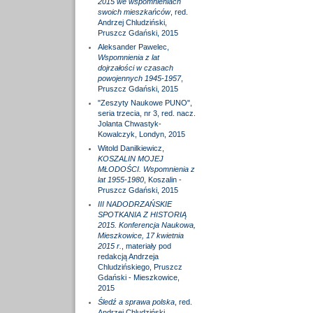
2015 we wspomnieniach
swoich mieszkańców
, red.
Andrzej Chludziński,
Pruszcz Gdański, 2015
Aleksander Pawelec,
Wspomnienia z lat
dojrzałości w czasach
powojennych 1945-1957
,
Pruszcz Gdański, 2015
"Zeszyty Naukowe PUNO",
seria trzecia, nr 3, red. nacz.
Jolanta Chwastyk-
Kowalczyk, Londyn, 2015
Witold Danilkiewicz,
KOSZALIN MOJEJ
MŁODOŚCI. Wspomnienia z
lat 1955-1980
, Koszalin -
Pruszcz Gdański, 2015
III NADODRZAŃSKIE
SPOTKANIA Z HISTORIĄ
2015. Konferencja Naukowa,
Mieszkowice, 17 kwietnia
2015 r.
, materiały pod
redakcją Andrzeja
Chludzińskiego, Pruszcz
Gdański - Mieszkowice,
2015
Śledź a sprawa polska
, red.
Andrzej Chludziński,