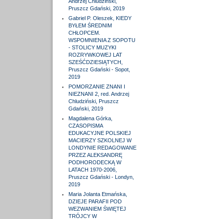
Andrzej Chludziński,
Pruszcz Gdański, 2019
Gabriel P. Oleszek, KIEDY
BYŁEM ŚREDNIM
CHŁOPCEM.
WSPOMNIENIA Z SOPOTU
- STOLICY MUZYKI
ROZRYWKOWEJ LAT
SZEŚĆDZIESIĄTYCH,
Pruszcz Gdański - Sopot,
2019
POMORZANIE ZNANI I
NIEZNANI 2, red. Andrzej
Chludziński, Pruszcz
Gdański, 2019
Magdalena Górka,
CZASOPISMA
EDUKACYJNE POLSKIEJ
MACIERZY SZKOLNEJ W
LONDYNIE REDAGOWANE
PRZEZ ALEKSANDRĘ
PODHORODECKĄ W
LATACH 1970-2006,
Pruszcz Gdański - Londyn,
2019
Maria Jolanta Etmańska,
DZIEJE PARAFII POD
WEZWANIEM ŚWIĘTEJ
TRÓJCY W