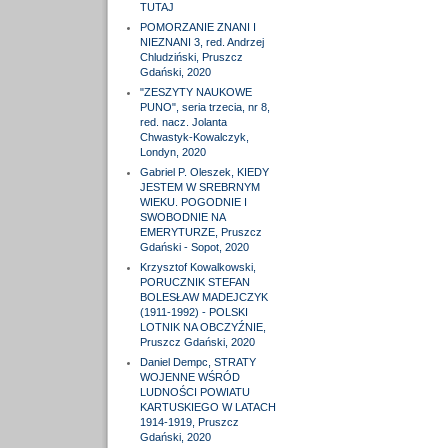
TUTAJ
POMORZANIE ZNANI I
NIEZNANI 3, red. Andrzej
Chludziński, Pruszcz
Gdański, 2020
"ZESZYTY NAUKOWE
PUNO", seria trzecia, nr 8,
red. nacz. Jolanta
Chwastyk-Kowalczyk,
Londyn, 2020
Gabriel P. Oleszek, KIEDY
JESTEM W SREBRNYM
WIEKU. POGODNIE I
SWOBODNIE NA
EMERYTURZE, Pruszcz
Gdański - Sopot, 2020
Krzysztof Kowalkowski,
PORUCZNIK STEFAN
BOLESŁAW MADEJCZYK
(1911-1992) - POLSKI
LOTNIK NA OBCZYŹNIE,
Pruszcz Gdański, 2020
Daniel Dempc, STRATY
WOJENNE WŚRÓD
LUDNOŚCI POWIATU
KARTUSKIEGO W LATACH
1914-1919, Pruszcz
Gdański, 2020