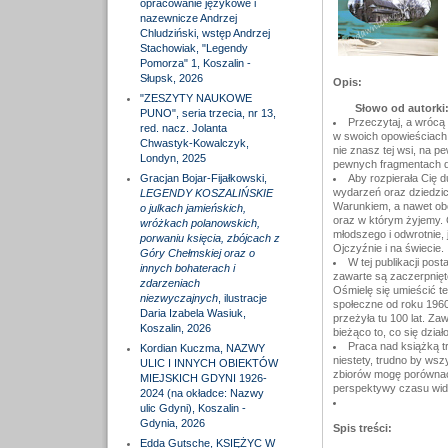
opracowanie językowe i
nazewnicze Andrzej
Chludziński, wstęp Andrzej
Stachowiak, "Legendy
Pomorza" 1, Koszalin -
Słupsk, 2026
Opis:
"ZESZYTY NAUKOWE
Słowo od autorki
PUNO", seria trzecia, nr 13,
Przeczytaj, a wrócą 
red. nacz. Jolanta
w swoich opowieściach. 
Chwastyk-Kowalczyk,
nie znasz tej wsi, na p
Londyn, 2025
pewnych fragmentach d
Gracjan Bojar-Fijałkowski,
Aby rozpierała Cię d
wydarzeń oraz dziedzict
LEGENDY KOSZALIŃSKIE
Warunkiem, a nawet obo
o julkach jamieńskich,
oraz w którym żyjemy. 
wróżkach polanowskich,
młodszego i odwrotnie,
porwaniu księcia, zbójcach z
Ojczyźnie i na świecie.
Góry Chełmskiej oraz o
W tej publikacji pos
innych bohaterach i
zawarte są zaczerpnięt
zdarzeniach
Ośmielę się umieścić t
niezwyczajnych
, ilustracje
społeczne od roku 1960
Daria Izabela Wasiuk,
przeżyła tu 100 lat. Z
Koszalin, 2026
bieżąco to, co się dział
Praca nad książką t
Kordian Kuczma, NAZWY
niestety, trudno by wsz
ULIC I INNYCH OBIEKTÓW
zbiorów mogę porównać 
MIEJSKICH GDYNI 1926-
perspektywy czasu widz
2024 (na okładce: Nazwy
ulic Gdyni), Koszalin -
Gdynia, 2026
Spis treści:
Edda Gutsche, KSIĘŻYC W