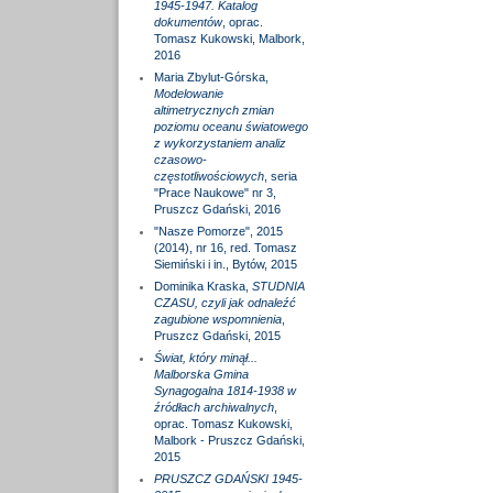
1945-1947. Katalog
dokumentów
, oprac.
Tomasz Kukowski, Malbork,
2016
Maria Zbylut-Górska,
Modelowanie
altimetrycznych zmian
poziomu oceanu światowego
z wykorzystaniem analiz
czasowo-
częstotliwościowych
, seria
"Prace Naukowe" nr 3,
Pruszcz Gdański, 2016
"Nasze Pomorze", 2015
(2014), nr 16, red. Tomasz
Siemiński i in., Bytów, 2015
Dominika Kraska,
STUDNIA
CZASU, czyli jak odnaleźć
zagubione wspomnienia
,
Pruszcz Gdański, 2015
Świat, który minął...
Malborska Gmina
Synagogalna 1814-1938 w
źródłach archiwalnych
,
oprac. Tomasz Kukowski,
Malbork - Pruszcz Gdański,
2015
PRUSZCZ GDAŃSKI 1945-