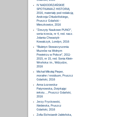
IV NADODRZAŃSKIE
SPOTKANIA Z HISTORIĄ
2016, materiały pod redakcją
Andrzeja Chludzińskiego,
Pruszcz Gdański -
Mieszkowice, 2016
"Zeszyty Naukowe PUNO",
seria trzecia, nr 4, red. nacz.
Jolanta Chwastyk-
Kowalczyk, Londyn, 2016
"Biuletyn Stowarzyszenia
Muzeów na Wolnym
Powietrzu w Polsce", 2011-
2015, nr 15, red. Sonia Klein-
Wrońska i in., Wdzydze,
2016
Michał Mikołaj Pieper,
moralne / residuum
, Pruszcz
Gdański, 2016
Anna Łozowska-
Patynowska,
Dotykając
tekstu...
, Pruszcz Gdański,
2016
Jerzy Fryckowski,
Niebieska
, Pruszcz
Gdański, 2016
Zofia Eichstaedt-Jabłońska,