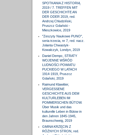
SPOTKANIA Z HISTORIĄ
2019 / 7. TREFFEN MIT
DER GESCHICHTE AN
DER ODER 2019, red.
Andrzej Chludziński,
Pruszcz Gdański -
Mieszkowice, 2019
"Zeszyty Naukowe PUNO",
seria trzecia, nr 7, red. nacz.
Jolanta Chwastyk-
Kowalczyk, Londyn, 2019
Daniel Dempc, STRATY
WOJENNE WŚRÓD
LUDNOŚCI POWIATU
PUCKIEGO W LATACH
1914-1919, Pruszcz
Gdański, 2019
Raimund Klawitter,
VERGESSENE
GESCHICHTE AUS DEM
KULTURLEBEN IM
POMMERSCHEN BÜTOW.
Über Musik und das
kulturelle Leben in Bütow in
den Jahren 1845-1945,
Braunschweig, 2019
GMINA KRZĘCIN Z
RÓŻNYCH STRON, red.