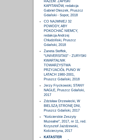
RAZEM. ZAPISKI
KAPITANÓW, redakcja
Gabriel Oleszek, Pruszcz
Gdański - Sopot, 2018
CO NAJMNIEJ 32
POWODY, ABY
POKOCHAĆ NIEMCY,
redakcja Andrzej
Chludziński, Pruszcz
Gdański, 2018
Żaneta Steffek,
"UNIVERSITAS" - ZURYSKI
KWARTALNIK
TOWARZYSTWA
PRZYJACIÓŁ PUNO W
LATACH 1980-2001,
Pruszcz Gdański, 2018
Jerzy Fryckowski, STANY
NAGŁE, Pruszcz Gdański,
2017
Zdzisław Drzewiecki, W
BIELSZĄ STRONĘ DNI,
Pruszcz Gdański, 2017
"Kościerskie Zeszyty
Muzealne", 2017, nr 11, red.
Krzysztof Jażdżewski,
Kościerzyna, 2017
KATASTER