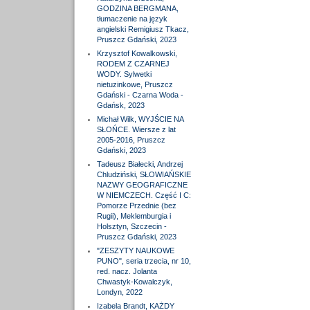
GODZINA BERGMANA,
tłumaczenie na język
angielski Remigiusz Tkacz,
Pruszcz Gdański, 2023
Krzysztof Kowalkowski,
RODEM Z CZARNEJ
WODY. Sylwetki
nietuzinkowe, Pruszcz
Gdański - Czarna Woda -
Gdańsk, 2023
Michał Wilk, WYJŚCIE NA
SŁOŃCE. Wiersze z lat
2005-2016, Pruszcz
Gdański, 2023
Tadeusz Białecki, Andrzej
Chludziński, SŁOWIAŃSKIE
NAZWY GEOGRAFICZNE
W NIEMCZECH. Część I C:
Pomorze Przednie (bez
Rugii), Meklemburgia i
Holsztyn, Szczecin -
Pruszcz Gdański, 2023
"ZESZYTY NAUKOWE
PUNO", seria trzecia, nr 10,
red. nacz. Jolanta
Chwastyk-Kowalczyk,
Londyn, 2022
Izabela Brandt, KAŻDY