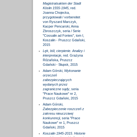
Magistratsakten der Stadt
Köslin 1555-1945
, red.
Joanna Chojecka,
przygotowali / vorbereitet
von Ryszard Marczyk,
Kacper Pencarski, Anna
Zbroszczyk, seria / Serie
"Cossalin ad Fontes", tom I,
Koszalin - Pruszcz Gdański,
2015
Lęk, ból, cierpienie. Analizy i
interpretacje
, red. Grażyna
Różańska, Pruszcz
Gdański - Słupsk, 2015
Adam Górski,
Wykonanie
orzeczeń
zabezpieczających
wydanych przez
zagraniczne sądy
, seria
"Prace Naukowe" nr 2,
Pruszcz Gdański, 2015
Adam Górski,
Zabezpieczenie roszczeń z
zakresu nieuczciwej
konkurencji
, seria "Prace
Naukowe" nr 1, Pruszcz
Gdański, 2015
Koszalin 1945-2015. Historie