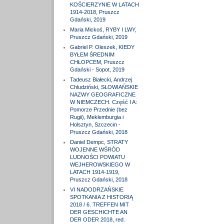
KOŚCIERZYNIE W LATACH
1914-2018, Pruszcz
Gdański, 2019
Maria Mickoś, RYBY I LWY,
Pruszcz Gdański, 2019
Gabriel P. Oleszek, KIEDY
BYŁEM ŚREDNIM
CHŁOPCEM, Pruszcz
Gdański - Sopot, 2019
Tadeusz Białecki, Andrzej
Chludziński, SŁOWIAŃSKIE
NAZWY GEOGRAFICZNE
W NIEMCZECH. Część I A:
Pomorze Przednie (bez
Rugii), Meklemburgia i
Holsztyn, Szczecin -
Pruszcz Gdański, 2018
Daniel Dempc, STRATY
WOJENNE WŚRÓD
LUDNOŚCI POWIATU
WEJHEROWSKIEGO W
LATACH 1914-1919,
Pruszcz Gdański, 2018
VI NADODRZAŃSKIE
SPOTKANIA Z HISTORIĄ
2018 / 6. TREFFEN MIT
DER GESCHICHTE AN
DER ODER 2018, red.