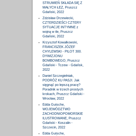
STRUMIEŃ SKŁADA SIĘ Z
MAŁYCH ŁEZ, Pruszcz
Gdański, 2022
Zdzisław Drzewiecki,
CZTERDZIEŚCI CZTERY
SYTUACJE INTYMNE z
wojną w tle, Pruszcz
Gdański, 2022
Krzysztof Kowalkowski,
FRANCISZEK JÓZEF
CHYLEWSKI - PILOT 300.
DYWIZJONU
BOMBOWEGO, Pruszcz
Gdański - Tczew - Gdańsk,
2022
Daniel Szczegielniak,
PODRÓŻ KU PASJI. Jak
sięgnąć po lepszą pracę?
Poradnik w trzech prostych
krokach, Pruszcz Gdański -
Wrocław, 2022
Edda Gutsche,
WOJEWÓDZTWO
ZACHODNIOPOMORSKIE
ILUSTROWANE, Pruszcz
Gdański - Koszalin -
Szczecin, 2022
Edda Gutsche,