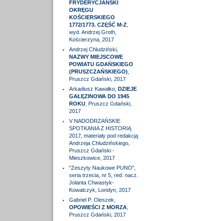
FRYDERYCJAŃSKI
OKRĘGU
KOŚCIERSKIEGO
1772/1773. CZĘŚĆ M-Z
,
wyd. Andrzej Groth,
Kościerzyna, 2017
Andrzej Chludziński,
NAZWY MIEJSCOWE
POWIATU GDAŃSKIEGO
(PRUSZCZAŃSKIEGO)
,
Pruszcz Gdański, 2017
Arkadiusz Kawałko,
DZIEJE
GAŁĘZINOWA DO 1945
ROKU
, Pruszcz Gdański,
2017
V NADODRZAŃSKIE
SPOTKANIA Z HISTORIĄ
2017, materiały pod redakcją
Andrzeja Chludzińskiego,
Pruszcz Gdański -
Mieszkowice, 2017
"Zeszyty Naukowe PUNO",
seria trzecia, nr 5, red. nacz.
Jolanta Chwastyk-
Kowalczyk, Londyn, 2017
Gabriel P. Oleszek,
OPOWIEŚCI Z MORZA
,
Pruszcz Gdański, 2017