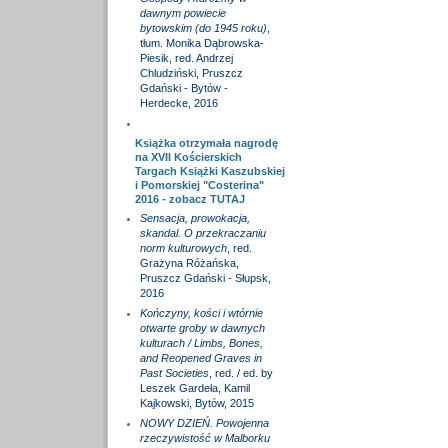
dawnym powiecie
bytowskim (do 1945 roku)
,
tłum. Monika Dąbrowska-
Piesik, red. Andrzej
Chludziński, Pruszcz
Gdański - Bytów -
Herdecke, 2016
Książka otrzymała nagrodę
na XVII Kościerskich
Targach Książki Kaszubskiej
i Pomorskiej "Costerina"
2016 - zobacz
TUTAJ
Sensacja, prowokacja,
skandal. O przekraczaniu
norm kulturowych
, red.
Grażyna Różańska,
Pruszcz Gdański - Słupsk,
2016
Kończyny, kości i wtórnie
otwarte groby w dawnych
kulturach / Limbs, Bones,
and Reopened Graves in
Past Societies
, red. / ed. by
Leszek Gardeła, Kamil
Kajkowski, Bytów, 2015
NOWY DZIEŃ. Powojenna
rzeczywistość w Malborku