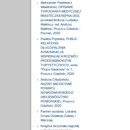
Aleksander Pawłowicz
Władimirski, OPISANIE
TOPOGRAFII MEDYCZNEJ
MIASTECZKA KĘPNA 1815,
przekład Andrzej i Ludwika
Malińscy, red. Andrzej
Maliński, Pruszcz Gdański -
Poznań, 2020
Paulina Prędotka, PUBLIC
RELATIONS.
DŁUGOFALOWA
KOMUNIKACJA
WSPIERAJĄCA ROZWÓJ
PRZEDSIĘBIORSTW
TURYSTYCZNYCH, seria
"Prace Naukowe" nr 7,
Pruszcz Gdański, 2020
Andrzej Chludziński,
NAZWY MIEJSCOWE
POWIATU
NOWODWORSKIEGO
(WOJEWÓDZTWO
POMORSKIE), Pruszcz
Gdański, 2020
Partner wydania: Lokalna
Grupa Działania Żuławy i
Mierzeja
Książka otrzymała nagrodę