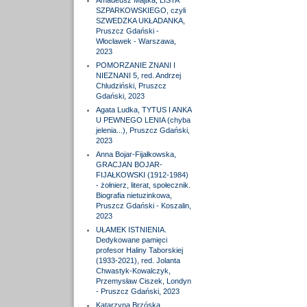
Amadeusz Majtka, LISTA
SZPARKOWSKIEGO, czyli
SZWEDZKA UKŁADANKA,
Pruszcz Gdański -
Włocławek - Warszawa,
2023
POMORZANIE ZNANI I
NIEZNANI 5, red. Andrzej
Chludziński, Pruszcz
Gdański, 2023
Agata Ludka, TYTUS I ANKA
U PEWNEGO LENIA (chyba
jelenia...), Pruszcz Gdański,
2023
Anna Bojar-Fijałkowska,
GRACJAN BOJAR-
FIJAŁKOWSKI (1912-1984)
- żołnierz, literat, społecznik.
Biografia nietuzinkowa,
Pruszcz Gdański - Koszalin,
2023
UŁAMEK ISTNIENIA.
Dedykowane pamięci
profesor Haliny Taborskiej
(1933-2021), red. Jolanta
Chwastyk-Kowalczyk,
Przemysław Ciszek, Londyn
- Pruszcz Gdański, 2023
Katarzyna Brzóska,