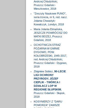
Andrzej Chludziński,
Pruszcz Gdański -
Mieszkowice, 2018
"Zeszyty Naukowe PUNO",
seria trzecia, nr 6, red. nacz.
Jolanta Chwastyk-
Kowalczyk, Londyn, 2018
Maria Jolanta Etmańska,
JESZCZE POWRÓCISZ DO
MATKI BOŻEJ, Pruszcz
Gdański, 2018
OCHOTNICZA STRAŻ
POŻARNA W GMINIE
DYGOWO, POW.
KOŁOBRZESKI, 1945-2017,
red. Andrzej Chludziński,
Pruszcz Gdański - Dygowo,
2018
Zbigniew Sobisz,
90-LECIE
LIGI OCHRONY
PRZYRODY. JÓZEF
CIEPLIK - TWÓRCA I
DZIAŁACZ LOP W
REGIONIE SŁUPSKIM
,
Pruszcz Gdański - Słupsk,
2018
KOSYNIERZY Z "DARU
POMORZA" ZAWSZE