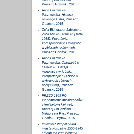
Pruszcz Gdański, 2015
Anna Łozowska-
Patynowska,
Historia
pewnego lustra
, Pruszcz
Gdański, 2015
Zofia Eichstaedt-Jabłońska,
Zofia Milska-Bielińska (1884-
1938). Pocztówki,
korespondencja i fotografie
w zbiorach rodzinnych
,
Pruszcz Gdański, 2015
Anna Łozowska-
Patynowska,
Opowieść o
człowieku. Poezja
najnowsza w krótkich
interpretacjach (szkice o
wybranych zbiorach
poetyckich)
, Pruszcz
Gdański, 2015
PRZED 1945 PO.
Wspomnienia mieszkańców
ziemi bytowskiej
, red.
Andrzej Chludziński,
Małgorzata Ryś, Pruszcz
Gdański - Bytów, 2015
Inwentarz zespołu Akta
miasta Koszalina 1555-1945
/
Findbuch zum Bestand