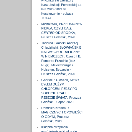
w Konkursie Literatury
Kaszubskiej i Pomorskiej za
lata 2019-2021 w
Kościerzynie - zobacz
TUTAJ
Michał Wilk, PRZEDSIONEK
PIEKŁA, CZYLI
CALL
CENTER
OD ŚRODKA,
Pruszcz Gdański, 2020
Tadeusz Białecki, Andrzej
Chludziński, SŁOWIAŃSKIE
NAZWY GEOGRAFICZNE
W NIEMCZECH. Część I B:
Pomorze Przednie (bez
Rugii), Meklemburgia i
Holsztyn, Szczecin -
Pruszcz Gdański, 2020
Gabriel P. Oleszek, KIEDY
BYŁEM DUŻYM
CHŁOPCEM. REJSY PO
SOPOCIE I CAŁEJ
RESZCIE ŚWIATA, Pruszcz
Gdański - Sopot, 2020
Dominika Kraska, 7
MAGICZNYCH OPOWIEŚCI
O GDYNI, Pruszcz
Gdański, 2019
Książka otrzymała
wyróżnienie w Konkursie