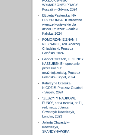
POSZUKIWANIU
WYMARZONEJ PRACY,
Koszalin - Gdynia, 2024
Elżbieta Pasterska, NA
PRZEDOMKU. Ilustrowane
wiersze kociewskie dla
dzieci, Pruszcz Gdański -
Kaliska, 2024
POMORZANIE ZNANI I
NIEZNANI 6, red. Andrzej
Chludziński, Pruszcz
Gdański, 2024
Gabriel Oleszek, LEGENDY
KASZUBSKIE - spotkanie
przeszłości z
teraźniejszością, Pruszcz
Gdański - Sopot, 2024
Katarzyna Brzóska,
NIGDZIE, Pruszcz Gdański
- Słupsk, 2024
"ZESZYTY NAUKOWE
PUNO", seria trzecia, nr 11,
red. nacz. Jolanta
Chwastyk-Kowalczyk,
Londyn, 2023
Jolanta Chwastyk-
Kowalczyk,
SKANDYNAWSKA