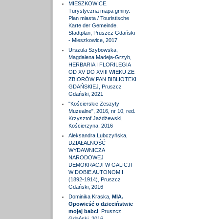
MIESZKOWICE.
Turystyczna mapa gminy.
Plan miasta / Touristische
Karte der Gemeinde.
Stadtplan, Pruszcz Gdański
- Mieszkowice, 2017
Urszula Szybowska,
Magdalena Madeja-Grzyb,
HERBARIA I FLORILEGIA
OD XV DO XVIII WIEKU ZE
ZBIORÓW PAN BIBLIOTEKI
GDAŃSKIEJ, Pruszcz
Gdański, 2021
"Kościerskie Zeszyty
Muzealne", 2016, nr 10, red.
Krzysztof Jażdżewski,
Kościerzyna, 2016
Aleksandra Lubczyńska,
DZIAŁALNOŚĆ
WYDAWNICZA
NARODOWEJ
DEMOKRACJI W GALICJI
W DOBIE AUTONOMII
(1892-1914), Pruszcz
Gdański, 2016
Dominika Kraska,
MIA.
Opowieść o dzieciństwie
mojej babci
, Pruszcz
Gdański, 2016