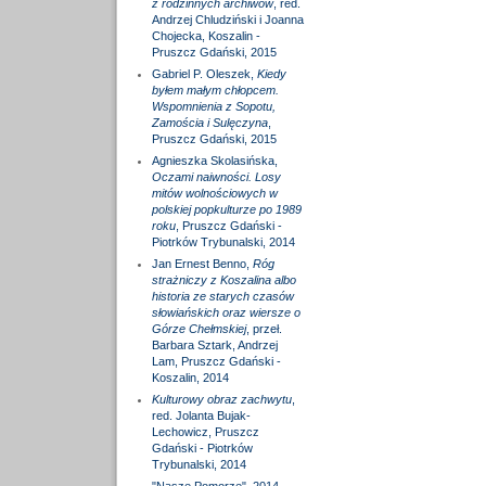
z rodzinnych archiwów
, red.
Andrzej Chludziński i Joanna
Chojecka, Koszalin -
Pruszcz Gdański, 2015
Gabriel P. Oleszek,
Kiedy
byłem małym chłopcem.
Wspomnienia z Sopotu,
Zamościa i Sulęczyna
,
Pruszcz Gdański, 2015
Agnieszka Skolasińska,
Oczami naiwności. Losy
mitów wolnościowych w
polskiej popkulturze po 1989
roku
, Pruszcz Gdański -
Piotrków Trybunalski, 2014
Jan Ernest Benno,
Róg
strażniczy z Koszalina albo
historia ze starych czasów
słowiańskich oraz wiersze o
Górze Chełmskiej
, przeł.
Barbara Sztark, Andrzej
Lam, Pruszcz Gdański -
Koszalin, 2014
Kulturowy obraz zachwytu
,
red. Jolanta Bujak-
Lechowicz, Pruszcz
Gdański - Piotrków
Trybunalski, 2014