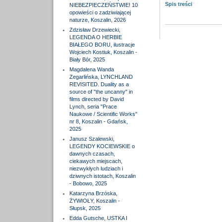
Spis treści
NIEBEZPIECZEŃSTWIE! 10
opowieści o zadziwiającej
naturze, Koszalin, 2026
Zdzisław Drzewiecki,
LEGENDA O HERBIE
BIAŁEGO BORU, ilustracje
Wojciech Kostiuk, Koszalin -
Biały Bór, 2025
Magdalena Wanda
Zegarlińska, LYNCHLAND
REVISITED. Duality as a
source of "the uncanny" in
films directed by David
Lynch, seria "Prace
Naukowe / Scientific Works"
nr 8, Koszalin - Gdańsk,
2025
Janusz Szalewski,
LEGENDY KOCIEWSKIE o
dawnych czasach,
ciekawych miejscach,
niezwykłych ludziach i
dziwnych istotach, Koszalin
- Bobowo, 2025
Katarzyna Brzóska,
ŻYWIOŁY, Koszalin -
Słupsk, 2025
Edda Gutsche, USTKA I