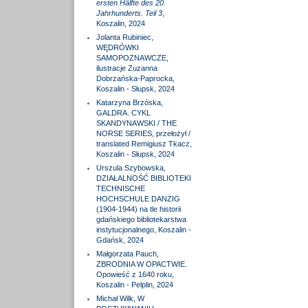
ersten Hälfte des 20.
Jahrhunderts. Teil 3
,
Koszalin, 2024
Jolanta Rubiniec,
WĘDRÓWKI
SAMOPOZNAWCZE,
ilustracje Zuzanna
Dobrzańska-Paprocka,
Koszalin - Słupsk, 2024
Katarzyna Brzóska,
GALDRA. CYKL
SKANDYNAWSKI / THE
NORSE SERIES, przełożył /
translated Remigiusz Tkacz,
Koszalin - Słupsk, 2024
Urszula Szybowska,
DZIAŁALNOŚĆ BIBLIOTEKI
TECHNISCHE
HOCHSCHULE DANZIG
(1904-1944) na tle historii
gdańskiego bibliotekarstwa
instytucjonalnego, Koszalin -
Gdańsk, 2024
Małgorzata Pauch,
ZBRODNIA W OPACTWIE.
Opowieść z 1640 roku,
Koszalin - Pelplin, 2024
Michał Wilk, W