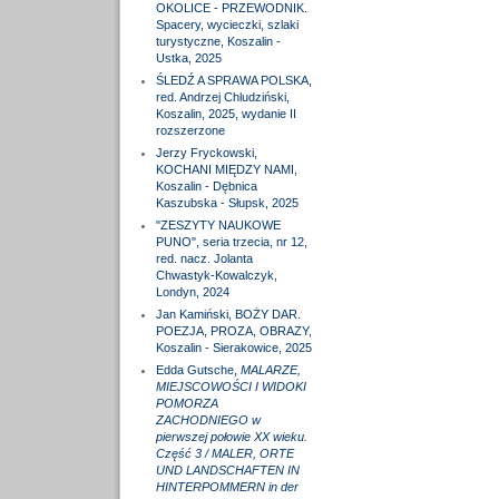
OKOLICE - PRZEWODNIK.
Spacery, wycieczki, szlaki
turystyczne, Koszalin -
Ustka, 2025
ŚLEDŹ A SPRAWA POLSKA,
red. Andrzej Chludziński,
Koszalin, 2025, wydanie II
rozszerzone
Jerzy Fryckowski,
KOCHANI MIĘDZY NAMI,
Koszalin - Dębnica
Kaszubska - Słupsk, 2025
"ZESZYTY NAUKOWE
PUNO", seria trzecia, nr 12,
red. nacz. Jolanta
Chwastyk-Kowalczyk,
Londyn, 2024
Jan Kamiński, BOŻY DAR.
POEZJA, PROZA, OBRAZY,
Koszalin - Sierakowice, 2025
Edda Gutsche,
MALARZE,
MIEJSCOWOŚCI I WIDOKI
POMORZA
ZACHODNIEGO w
pierwszej połowie XX wieku.
Część 3 / MALER, ORTE
UND LANDSCHAFTEN IN
HINTERPOMMERN in der