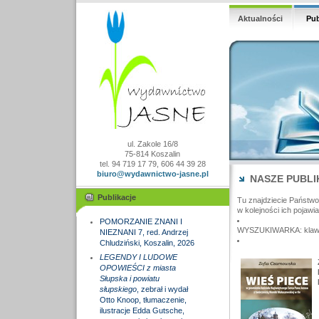
Aktualności
Pub
ul. Zakole 16/8
75-814 Koszalin
tel. 94 719 17 79, 606 44 39 28
biuro@wydawnictwo-jasne.pl
NASZE PUBLI
Publikacje
Tu znajdziecie Państw
w kolejności ich pojawia
POMORZANIE ZNANI I
WYSZUKIWARKA: klawisz
NIEZNANI 7, red. Andrzej
Chludziński, Koszalin, 2026
LEGENDY I LUDOWE
OPOWIEŚCI z miasta
Słupska i powiatu
słupskiego
, zebrał i wydał
Otto Knoop, tłumaczenie,
ilustracje Edda Gutsche,