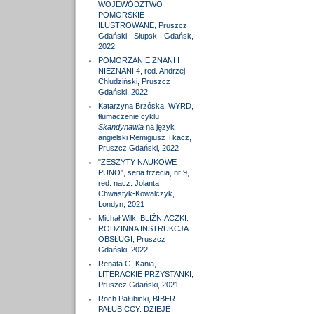
WOJEWÓDZTWO
POMORSKIE
ILUSTROWANE, Pruszcz
Gdański - Słupsk - Gdańsk,
2022
POMORZANIE ZNANI I
NIEZNANI 4, red. Andrzej
Chludziński, Pruszcz
Gdański, 2022
Katarzyna Brzóska, WYRD,
tłumaczenie cyklu
Skandynawia
na język
angielski Remigiusz Tkacz,
Pruszcz Gdański, 2022
"ZESZYTY NAUKOWE
PUNO", seria trzecia, nr 9,
red. nacz. Jolanta
Chwastyk-Kowalczyk,
Londyn, 2021
Michał Wilk, BLIŹNIACZKI.
RODZINNA INSTRUKCJA
OBSŁUGI, Pruszcz
Gdański, 2022
Renata G. Kania,
LITERACKIE PRZYSTANKI,
Pruszcz Gdański, 2021
Roch Pałubicki, BIBER-
PAŁUBICCY. DZIEJE