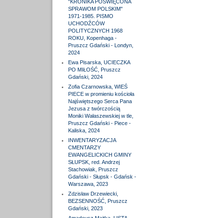
"KRONIKA POŚWIĘCONA
SPRAWOM POLSKIM"
1971-1985. PISMO
UCHODŹCÓW
POLITYCZNYCH 1968
ROKU, Kopenhaga -
Pruszcz Gdański - Londyn,
2024
Ewa Pisarska, UCIECZKA
PO MIŁOŚĆ, Pruszcz
Gdański, 2024
Zofia Czarnowska, WIEŚ
PIECE w promieniu kościoła
Najświętszego Serca Pana
Jezusa z twórczością
Moniki Wałaszewskiej w tle,
Pruszcz Gdański - Piece -
Kaliska, 2024
INWENTARYZACJA
CMENTARZY
EWANGELICKICH GMINY
SŁUPSK, red. Andrzej
Stachowiak, Pruszcz
Gdański - Słupsk - Gdańsk -
Warszawa, 2023
Zdzisław Drzewiecki,
BEZSENNOŚĆ, Pruszcz
Gdański, 2023