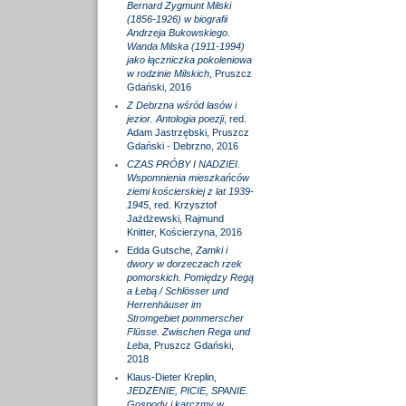
Bernard Zygmunt Milski
(1856-1926) w biografii
Andrzeja Bukowskiego.
Wanda Milska (1911-1994)
jako łączniczka pokoleniowa
w rodzinie Milskich
, Pruszcz
Gdański, 2016
Z Debrzna wśród lasów i
jezior. Antologia poezji
, red.
Adam Jastrzębski, Pruszcz
Gdański - Debrzno, 2016
CZAS PRÓBY I NADZIEI.
Wspomnienia mieszkańców
ziemi kościerskiej z lat 1939-
1945
, red. Krzysztof
Jażdżewski, Rajmund
Knitter, Kościerzyna, 2016
Edda Gutsche,
Zamki i
dwory w dorzeczach rzek
pomorskich. Pomiędzy Regą
a Łebą / Schlösser und
Herrenhäuser im
Stromgebiet pommerscher
Flüsse. Zwischen Rega und
Leba
, Pruszcz Gdański,
2018
Klaus-Dieter Kreplin,
JEDZENIE, PICIE, SPANIE.
Gospody i karczmy w