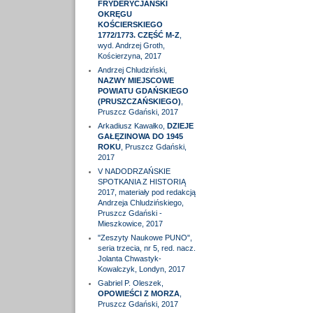
FRYDERYCJAŃSKI
OKRĘGU
KOŚCIERSKIEGO
1772/1773. CZĘŚĆ M-Z
,
wyd. Andrzej Groth,
Kościerzyna, 2017
Andrzej Chludziński,
NAZWY MIEJSCOWE
POWIATU GDAŃSKIEGO
(PRUSZCZAŃSKIEGO)
,
Pruszcz Gdański, 2017
Arkadiusz Kawałko,
DZIEJE
GAŁĘZINOWA DO 1945
ROKU
, Pruszcz Gdański,
2017
V NADODRZAŃSKIE
SPOTKANIA Z HISTORIĄ
2017, materiały pod redakcją
Andrzeja Chludzińskiego,
Pruszcz Gdański -
Mieszkowice, 2017
"Zeszyty Naukowe PUNO",
seria trzecia, nr 5, red. nacz.
Jolanta Chwastyk-
Kowalczyk, Londyn, 2017
Gabriel P. Oleszek,
OPOWIEŚCI Z MORZA
,
Pruszcz Gdański, 2017