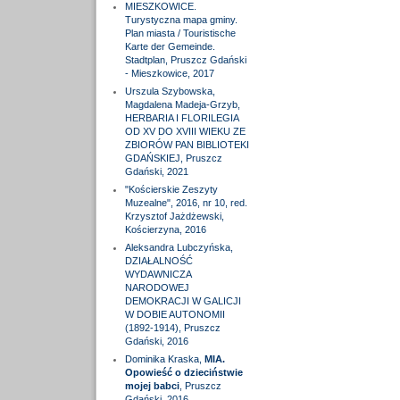
MIESZKOWICE.
Turystyczna mapa gminy.
Plan miasta / Touristische
Karte der Gemeinde.
Stadtplan, Pruszcz Gdański
- Mieszkowice, 2017
Urszula Szybowska,
Magdalena Madeja-Grzyb,
HERBARIA I FLORILEGIA
OD XV DO XVIII WIEKU ZE
ZBIORÓW PAN BIBLIOTEKI
GDAŃSKIEJ, Pruszcz
Gdański, 2021
"Kościerskie Zeszyty
Muzealne", 2016, nr 10, red.
Krzysztof Jażdżewski,
Kościerzyna, 2016
Aleksandra Lubczyńska,
DZIAŁALNOŚĆ
WYDAWNICZA
NARODOWEJ
DEMOKRACJI W GALICJI
W DOBIE AUTONOMII
(1892-1914), Pruszcz
Gdański, 2016
Dominika Kraska,
MIA.
Opowieść o dzieciństwie
mojej babci
, Pruszcz
Gdański, 2016