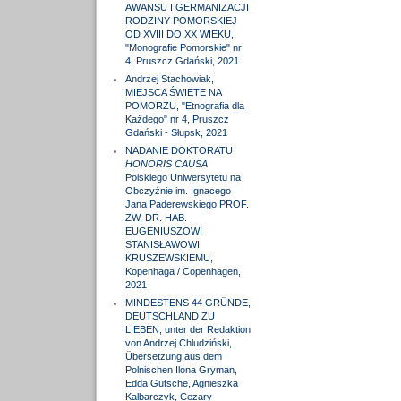
AWANSU I GERMANIZACJI
RODZINY POMORSKIEJ
OD XVIII DO XX WIEKU,
"Monografie Pomorskie" nr
4, Pruszcz Gdański, 2021
Andrzej Stachowiak,
MIEJSCA ŚWIĘTE NA
POMORZU, "Etnografia dla
Każdego" nr 4, Pruszcz
Gdański - Słupsk, 2021
NADANIE DOKTORATU
HONORIS CAUSA
Polskiego Uniwersytetu na
Obczyźnie im. Ignacego
Jana Paderewskiego PROF.
ZW. DR. HAB.
EUGENIUSZOWI
STANISŁAWOWI
KRUSZEWSKIEMU,
Kopenhaga / Copenhagen,
2021
MINDESTENS 44 GRÜNDE,
DEUTSCHLAND ZU
LIEBEN, unter der Redaktion
von Andrzej Chludziński,
Übersetzung aus dem
Polnischen Ilona Gryman,
Edda Gutsche, Agnieszka
Kalbarczyk, Cezary