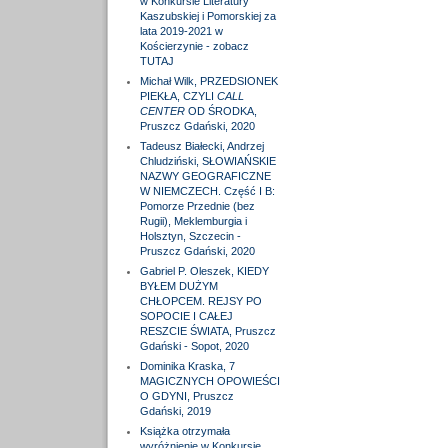
w Konkursie Literatury
Kaszubskiej i Pomorskiej za
lata 2019-2021 w
Kościerzynie - zobacz
TUTAJ
Michał Wilk, PRZEDSIONEK
PIEKŁA, CZYLI
CALL
CENTER
OD ŚRODKA,
Pruszcz Gdański, 2020
Tadeusz Białecki, Andrzej
Chludziński, SŁOWIAŃSKIE
NAZWY GEOGRAFICZNE
W NIEMCZECH. Część I B:
Pomorze Przednie (bez
Rugii), Meklemburgia i
Holsztyn, Szczecin -
Pruszcz Gdański, 2020
Gabriel P. Oleszek, KIEDY
BYŁEM DUŻYM
CHŁOPCEM. REJSY PO
SOPOCIE I CAŁEJ
RESZCIE ŚWIATA, Pruszcz
Gdański - Sopot, 2020
Dominika Kraska, 7
MAGICZNYCH OPOWIEŚCI
O GDYNI, Pruszcz
Gdański, 2019
Książka otrzymała
wyróżnienie w Konkursie