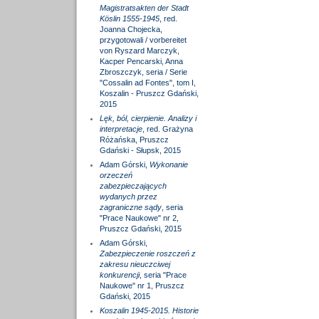
Magistratsakten der Stadt
Köslin 1555-1945
, red.
Joanna Chojecka,
przygotowali / vorbereitet
von Ryszard Marczyk,
Kacper Pencarski, Anna
Zbroszczyk, seria / Serie
"Cossalin ad Fontes", tom I,
Koszalin - Pruszcz Gdański,
2015
Lęk, ból, cierpienie. Analizy i
interpretacje
, red. Grażyna
Różańska, Pruszcz
Gdański - Słupsk, 2015
Adam Górski,
Wykonanie
orzeczeń
zabezpieczających
wydanych przez
zagraniczne sądy
, seria
"Prace Naukowe" nr 2,
Pruszcz Gdański, 2015
Adam Górski,
Zabezpieczenie roszczeń z
zakresu nieuczciwej
konkurencji
, seria "Prace
Naukowe" nr 1, Pruszcz
Gdański, 2015
Koszalin 1945-2015. Historie