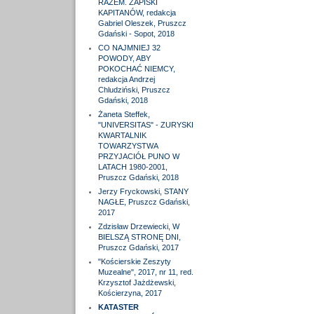
RAZEM. ZAPISKI
KAPITANÓW, redakcja
Gabriel Oleszek, Pruszcz
Gdański - Sopot, 2018
CO NAJMNIEJ 32
POWODY, ABY
POKOCHAĆ NIEMCY,
redakcja Andrzej
Chludziński, Pruszcz
Gdański, 2018
Żaneta Steffek,
"UNIVERSITAS" - ZURYSKI
KWARTALNIK
TOWARZYSTWA
PRZYJACIÓŁ PUNO W
LATACH 1980-2001,
Pruszcz Gdański, 2018
Jerzy Fryckowski, STANY
NAGŁE, Pruszcz Gdański,
2017
Zdzisław Drzewiecki, W
BIELSZĄ STRONĘ DNI,
Pruszcz Gdański, 2017
"Kościerskie Zeszyty
Muzealne", 2017, nr 11, red.
Krzysztof Jażdżewski,
Kościerzyna, 2017
KATASTER