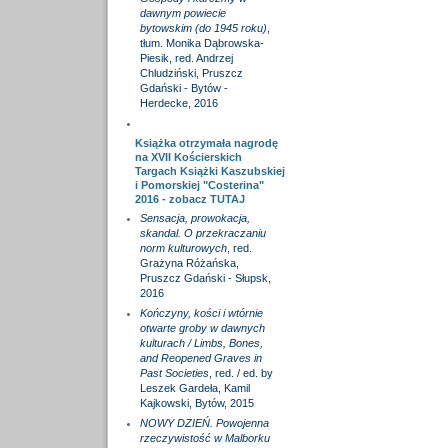
dawnym powiecie
bytowskim (do 1945 roku)
,
tłum. Monika Dąbrowska-
Piesik, red. Andrzej
Chludziński, Pruszcz
Gdański - Bytów -
Herdecke, 2016
Książka otrzymała nagrodę
na XVII Kościerskich
Targach Książki Kaszubskiej
i Pomorskiej "Costerina"
2016 - zobacz
TUTAJ
Sensacja, prowokacja,
skandal. O przekraczaniu
norm kulturowych
, red.
Grażyna Różańska,
Pruszcz Gdański - Słupsk,
2016
Kończyny, kości i wtórnie
otwarte groby w dawnych
kulturach / Limbs, Bones,
and Reopened Graves in
Past Societies
, red. / ed. by
Leszek Gardeła, Kamil
Kajkowski, Bytów, 2015
NOWY DZIEŃ. Powojenna
rzeczywistość w Malborku