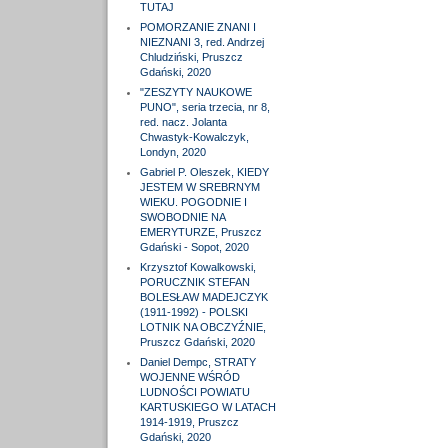
TUTAJ
POMORZANIE ZNANI I
NIEZNANI 3, red. Andrzej
Chludziński, Pruszcz
Gdański, 2020
"ZESZYTY NAUKOWE
PUNO", seria trzecia, nr 8,
red. nacz. Jolanta
Chwastyk-Kowalczyk,
Londyn, 2020
Gabriel P. Oleszek, KIEDY
JESTEM W SREBRNYM
WIEKU. POGODNIE I
SWOBODNIE NA
EMERYTURZE, Pruszcz
Gdański - Sopot, 2020
Krzysztof Kowalkowski,
PORUCZNIK STEFAN
BOLESŁAW MADEJCZYK
(1911-1992) - POLSKI
LOTNIK NA OBCZYŹNIE,
Pruszcz Gdański, 2020
Daniel Dempc, STRATY
WOJENNE WŚRÓD
LUDNOŚCI POWIATU
KARTUSKIEGO W LATACH
1914-1919, Pruszcz
Gdański, 2020