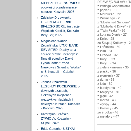
DZIEWIĘĆ BUŁAW z Tar
NIEBEZPIECZEŃSTWIE! 10
z letniego wspomnienia 
opowieści o zadziwiającej
z papieru - 21
naturze, Koszalin, 2026
z Marqueza - 22
Zdzisław Drzewiecki,
z Witkacego - 23
LEGENDA O HERBIE
z "Mostu nad Sundem" 
BIAŁEGO BORU, ilustracje
z "Mulholland Drive" - 2
z "Twin Peaks" - 26
Wojciech Kostiuk, Koszalin -
z kota na Diunie - 27
Biały Bór, 2025
z Kellot - 28
Magdalena Wanda
ze Śpiącej Królewny - 2
Zegarlińska, LYNCHLAND
z Leśmiana - 30
REVISITED. Duality as a
z lasu - 31
source of "the uncanny" in
z Drzewa - 32
films directed by David
z Kory I - 33
Lynch, seria "Prace
z Kory II - 34
Naukowe / Scientific Works"
z zieleni kamienia - 35
z piasku - 36
nr 8, Koszalin - Gdańsk,
z płomienia - 37
2025
z dymu - 38
Janusz Szalewski,
z lodu - 39
LEGENDY KOCIEWSKIE o
z buddyzmu - 40
dawnych czasach,
z Księżyca - 41
ciekawych miejscach,
z głębi - 42
niezwykłych ludziach i
z morza - 43
dziwnych istotach, Koszalin
z wyspy - 44
- Bobowo, 2025
z Północy - 45
ze środka - 46
Katarzyna Brzóska,
z metafory - 47
ŻYWIOŁY, Koszalin -
Słupsk, 2025
Edda Gutsche, USTKA I