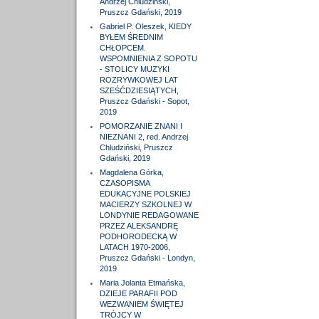
Andrzej Chludziński,
Pruszcz Gdański, 2019
Gabriel P. Oleszek, KIEDY
BYŁEM ŚREDNIM
CHŁOPCEM.
WSPOMNIENIA Z SOPOTU
- STOLICY MUZYKI
ROZRYWKOWEJ LAT
SZEŚĆDZIESIĄTYCH,
Pruszcz Gdański - Sopot,
2019
POMORZANIE ZNANI I
NIEZNANI 2, red. Andrzej
Chludziński, Pruszcz
Gdański, 2019
Magdalena Górka,
CZASOPISMA
EDUKACYJNE POLSKIEJ
MACIERZY SZKOLNEJ W
LONDYNIE REDAGOWANE
PRZEZ ALEKSANDRĘ
PODHORODECKĄ W
LATACH 1970-2006,
Pruszcz Gdański - Londyn,
2019
Maria Jolanta Etmańska,
DZIEJE PARAFII POD
WEZWANIEM ŚWIĘTEJ
TRÓJCY W