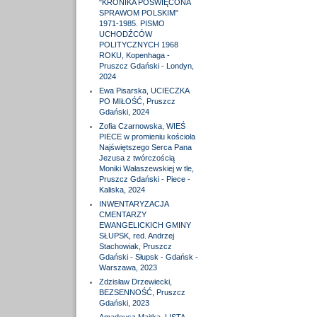
"KRONIKA POŚWIĘCONA
SPRAWOM POLSKIM"
1971-1985. PISMO
UCHODŹCÓW
POLITYCZNYCH 1968
ROKU, Kopenhaga -
Pruszcz Gdański - Londyn,
2024
Ewa Pisarska, UCIECZKA
PO MIŁOŚĆ, Pruszcz
Gdański, 2024
Zofia Czarnowska, WIEŚ
PIECE w promieniu kościoła
Najświętszego Serca Pana
Jezusa z twórczością
Moniki Wałaszewskiej w tle,
Pruszcz Gdański - Piece -
Kaliska, 2024
INWENTARYZACJA
CMENTARZY
EWANGELICKICH GMINY
SŁUPSK, red. Andrzej
Stachowiak, Pruszcz
Gdański - Słupsk - Gdańsk -
Warszawa, 2023
Zdzisław Drzewiecki,
BEZSENNOŚĆ, Pruszcz
Gdański, 2023