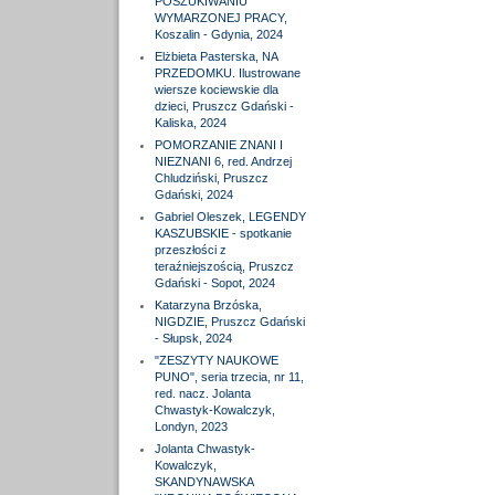
POSZUKIWANIU
WYMARZONEJ PRACY,
Koszalin - Gdynia, 2024
Elżbieta Pasterska, NA
PRZEDOMKU. Ilustrowane
wiersze kociewskie dla
dzieci, Pruszcz Gdański -
Kaliska, 2024
POMORZANIE ZNANI I
NIEZNANI 6, red. Andrzej
Chludziński, Pruszcz
Gdański, 2024
Gabriel Oleszek, LEGENDY
KASZUBSKIE - spotkanie
przeszłości z
teraźniejszością, Pruszcz
Gdański - Sopot, 2024
Katarzyna Brzóska,
NIGDZIE, Pruszcz Gdański
- Słupsk, 2024
"ZESZYTY NAUKOWE
PUNO", seria trzecia, nr 11,
red. nacz. Jolanta
Chwastyk-Kowalczyk,
Londyn, 2023
Jolanta Chwastyk-
Kowalczyk,
SKANDYNAWSKA