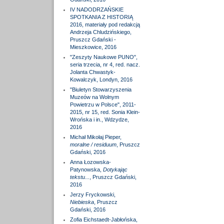
IV NADODRZAŃSKIE
SPOTKANIA Z HISTORIĄ
2016, materiały pod redakcją
Andrzeja Chludzińskiego,
Pruszcz Gdański -
Mieszkowice, 2016
"Zeszyty Naukowe PUNO",
seria trzecia, nr 4, red. nacz.
Jolanta Chwastyk-
Kowalczyk, Londyn, 2016
"Biuletyn Stowarzyszenia
Muzeów na Wolnym
Powietrzu w Polsce", 2011-
2015, nr 15, red. Sonia Klein-
Wrońska i in., Wdzydze,
2016
Michał Mikołaj Pieper,
moralne / residuum
, Pruszcz
Gdański, 2016
Anna Łozowska-
Patynowska,
Dotykając
tekstu...
, Pruszcz Gdański,
2016
Jerzy Fryckowski,
Niebieska
, Pruszcz
Gdański, 2016
Zofia Eichstaedt-Jabłońska,