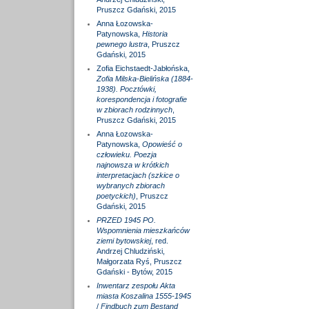
Pruszcz Gdański, 2015
Anna Łozowska-
Patynowska,
Historia
pewnego lustra
, Pruszcz
Gdański, 2015
Zofia Eichstaedt-Jabłońska,
Zofia Milska-Bielińska (1884-
1938). Pocztówki,
korespondencja i fotografie
w zbiorach rodzinnych
,
Pruszcz Gdański, 2015
Anna Łozowska-
Patynowska,
Opowieść o
człowieku. Poezja
najnowsza w krótkich
interpretacjach (szkice o
wybranych zbiorach
poetyckich)
, Pruszcz
Gdański, 2015
PRZED 1945 PO.
Wspomnienia mieszkańców
ziemi bytowskiej
, red.
Andrzej Chludziński,
Małgorzata Ryś, Pruszcz
Gdański - Bytów, 2015
Inwentarz zespołu Akta
miasta Koszalina 1555-1945
/
Findbuch zum Bestand