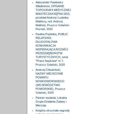
Aleksander Pawłowicz
Władimirski, OPISANIE
TOPOGRAFII MEDYCZNEJ
MIASTECZKA KĘPNA 1815,
przekład Andrzej i Ludwika
Malińscy, red. Andrzej
Maliński, Pruszcz Gdański -
Poznań, 2020
Paulina Prędotka, PUBLIC
RELATIONS.
DŁUGOFALOWA
KOMUNIKACJA
WSPIERAJĄCA ROZWÓJ
PRZEDSIĘBIORSTW
TURYSTYCZNYCH, seria
"Prace Naukowe" nr 7,
Pruszcz Gdański, 2020
Andrzej Chludziński,
NAZWY MIEJSCOWE
POWIATU
NOWODWORSKIEGO
(WOJEWÓDZTWO
POMORSKIE), Pruszcz
Gdański, 2020
Partner wydania: Lokalna
Grupa Działania Żuławy i
Mierzeja
Książka otrzymała nagrodę