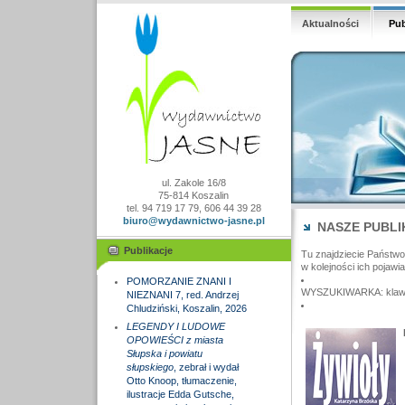
Aktualności
Pub
ul. Zakole 16/8
75-814 Koszalin
tel. 94 719 17 79, 606 44 39 28
biuro@wydawnictwo-jasne.pl
NASZE PUBLI
Publikacje
Tu znajdziecie Państw
w kolejności ich pojawia
POMORZANIE ZNANI I
WYSZUKIWARKA: klawisz
NIEZNANI 7, red. Andrzej
Chludziński, Koszalin, 2026
LEGENDY I LUDOWE
OPOWIEŚCI z miasta
Słupska i powiatu
słupskiego
, zebrał i wydał
Otto Knoop, tłumaczenie,
ilustracje Edda Gutsche,