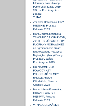
Literatury Kaszubskiej i
Pomorskiej za lata 2019-
2021 w Kościerzynie -
zobacz
TUTAJ
Zdzisław Drzewiecki, GRY
MIEJSKIE, Pruszcz
Gdański, 2019
Maria Jolanta Etmańska,
ZAKONNICA Z CHARYZMĄ.
ŻYCIE I SŁUŻBA SIOSTRY
FLORIANY MORAWSKIEJ
ze Zgromadzenia Sióstr
Niepokalanego Poczęcia
Najświętszej Maryi Panny,
Pruszcz Gdański -
Kościerzyna, 2019
CO NAJMNIEJ 44
POWODY, ABY
POKOCHAĆ NIEMCY,
redakcja Andrzej
Chludziński, Pruszcz
Gdański, 2019
Maria Jolanta Etmańska,
GIGANCI WIARY I
MĘSTWA, Pruszcz
Gdański, 2019
VII NADODRZAŃSKIE