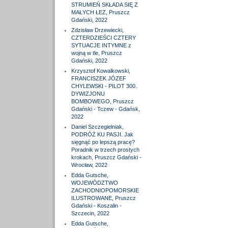
STRUMIEŃ SKŁADA SIĘ Z
MAŁYCH ŁEZ, Pruszcz
Gdański, 2022
Zdzisław Drzewiecki,
CZTERDZIEŚCI CZTERY
SYTUACJE INTYMNE z
wojną w tle, Pruszcz
Gdański, 2022
Krzysztof Kowalkowski,
FRANCISZEK JÓZEF
CHYLEWSKI - PILOT 300.
DYWIZJONU
BOMBOWEGO, Pruszcz
Gdański - Tczew - Gdańsk,
2022
Daniel Szczegielniak,
PODRÓŻ KU PASJI. Jak
sięgnąć po lepszą pracę?
Poradnik w trzech prostych
krokach, Pruszcz Gdański -
Wrocław, 2022
Edda Gutsche,
WOJEWÓDZTWO
ZACHODNIOPOMORSKIE
ILUSTROWANE, Pruszcz
Gdański - Koszalin -
Szczecin, 2022
Edda Gutsche,