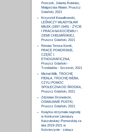
Ponczek, Jolanta Rubiniec,
Małgorzata Wiater, Pruszcz
Gdański, 2021
Krzysztof Kowalkowski,
LEŚNICZY WŁADYSŁAW
MIŁEK (1897-1945) - ŻYCIE
I PRACA NA KOCIEWIU I
ZIEMI CHEŁMIŃSKIEJ,
Pruszcz Gdański, 2021
Renata Teresa Korek,
PRACE POMORSKIE,
CZĘŚĆ I:
ETNOGRAFICZNA,
Pruszcz Gdański -
Trzebiatów - Szczecin, 2021
Michał Wilk, TROCHĘ
PIEKŁA, TROCHĘ NIEBA,
CZYLI POMOC
SPOŁECZNA OD ŚRODKA,
Pruszcz Gdański, 2021
Zdzisław Drzewiecki,
OSWAJANIE PUSTKI,
Pruszcz Gdański, 2021
Książka otrzymała nagrodę
w Konkursie Literatury
Kaszubskiej i Pomorskiej za
lata 2019-2021 w
Kościerzynie - zobacz