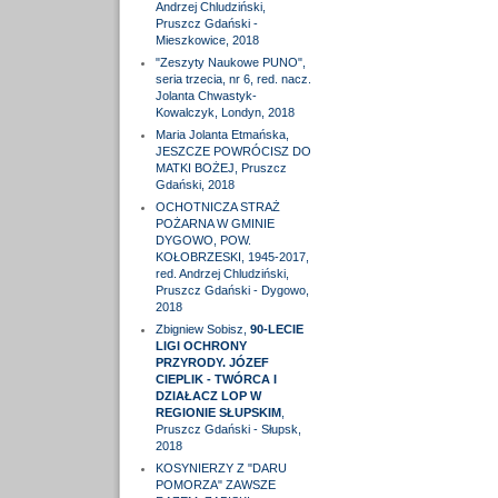
Andrzej Chludziński,
Pruszcz Gdański -
Mieszkowice, 2018
"Zeszyty Naukowe PUNO",
seria trzecia, nr 6, red. nacz.
Jolanta Chwastyk-
Kowalczyk, Londyn, 2018
Maria Jolanta Etmańska,
JESZCZE POWRÓCISZ DO
MATKI BOŻEJ, Pruszcz
Gdański, 2018
OCHOTNICZA STRAŻ
POŻARNA W GMINIE
DYGOWO, POW.
KOŁOBRZESKI, 1945-2017,
red. Andrzej Chludziński,
Pruszcz Gdański - Dygowo,
2018
Zbigniew Sobisz,
90-LECIE
LIGI OCHRONY
PRZYRODY. JÓZEF
CIEPLIK - TWÓRCA I
DZIAŁACZ LOP W
REGIONIE SŁUPSKIM
,
Pruszcz Gdański - Słupsk,
2018
KOSYNIERZY Z "DARU
POMORZA" ZAWSZE