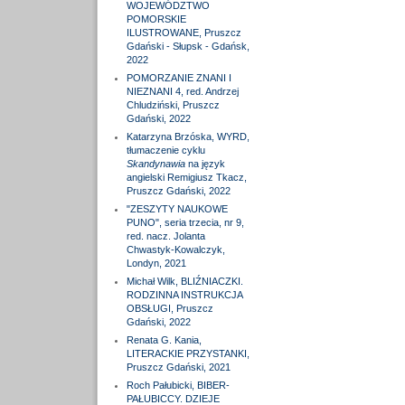
WOJEWÓDZTWO
POMORSKIE
ILUSTROWANE, Pruszcz
Gdański - Słupsk - Gdańsk,
2022
POMORZANIE ZNANI I
NIEZNANI 4, red. Andrzej
Chludziński, Pruszcz
Gdański, 2022
Katarzyna Brzóska, WYRD,
tłumaczenie cyklu
Skandynawia
na język
angielski Remigiusz Tkacz,
Pruszcz Gdański, 2022
"ZESZYTY NAUKOWE
PUNO", seria trzecia, nr 9,
red. nacz. Jolanta
Chwastyk-Kowalczyk,
Londyn, 2021
Michał Wilk, BLIŹNIACZKI.
RODZINNA INSTRUKCJA
OBSŁUGI, Pruszcz
Gdański, 2022
Renata G. Kania,
LITERACKIE PRZYSTANKI,
Pruszcz Gdański, 2021
Roch Pałubicki, BIBER-
PAŁUBICCY. DZIEJE