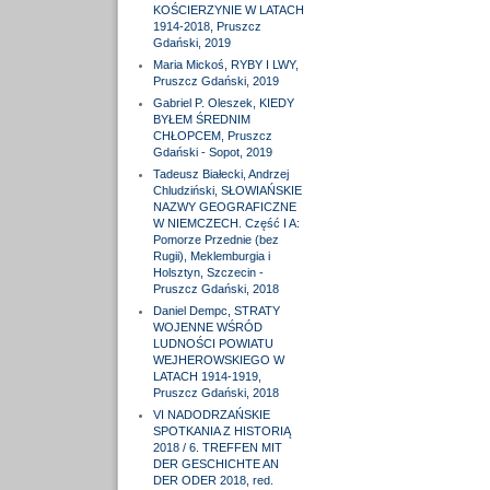
KOŚCIERZYNIE W LATACH
1914-2018, Pruszcz
Gdański, 2019
Maria Mickoś, RYBY I LWY,
Pruszcz Gdański, 2019
Gabriel P. Oleszek, KIEDY
BYŁEM ŚREDNIM
CHŁOPCEM, Pruszcz
Gdański - Sopot, 2019
Tadeusz Białecki, Andrzej
Chludziński, SŁOWIAŃSKIE
NAZWY GEOGRAFICZNE
W NIEMCZECH. Część I A:
Pomorze Przednie (bez
Rugii), Meklemburgia i
Holsztyn, Szczecin -
Pruszcz Gdański, 2018
Daniel Dempc, STRATY
WOJENNE WŚRÓD
LUDNOŚCI POWIATU
WEJHEROWSKIEGO W
LATACH 1914-1919,
Pruszcz Gdański, 2018
VI NADODRZAŃSKIE
SPOTKANIA Z HISTORIĄ
2018 / 6. TREFFEN MIT
DER GESCHICHTE AN
DER ODER 2018, red.