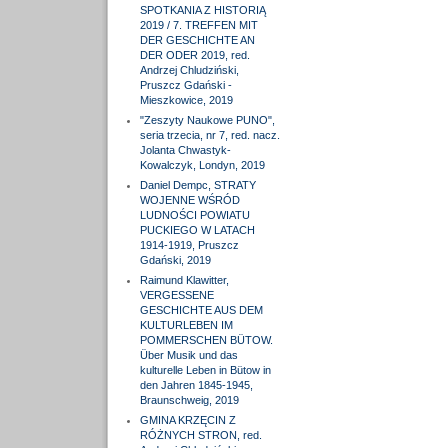
SPOTKANIA Z HISTORIĄ
2019 / 7. TREFFEN MIT
DER GESCHICHTE AN
DER ODER 2019, red.
Andrzej Chludziński,
Pruszcz Gdański -
Mieszkowice, 2019
"Zeszyty Naukowe PUNO",
seria trzecia, nr 7, red. nacz.
Jolanta Chwastyk-
Kowalczyk, Londyn, 2019
Daniel Dempc, STRATY
WOJENNE WŚRÓD
LUDNOŚCI POWIATU
PUCKIEGO W LATACH
1914-1919, Pruszcz
Gdański, 2019
Raimund Klawitter,
VERGESSENE
GESCHICHTE AUS DEM
KULTURLEBEN IM
POMMERSCHEN BÜTOW.
Über Musik und das
kulturelle Leben in Bütow in
den Jahren 1845-1945,
Braunschweig, 2019
GMINA KRZĘCIN Z
RÓŻNYCH STRON, red.