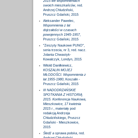
2015 we wspomnieniach
swoich mieszkańców
, red.
Andrzej Chludziński,
Pruszcz Gdański, 2015
Aleksander Pawelec,
Wspomnienia z lat
dojrzałości w czasach
powojennych 1945-1957
,
Pruszcz Gdański, 2015
"Zeszyty Naukowe PUNO",
seria trzecia, nr 3, red. nacz.
Jolanta Chwastyk-
Kowalczyk, Londyn, 2015
Witold Danilkiewicz,
KOSZALIN MOJEJ
MŁODOŚCI. Wspomnienia z
lat 1955-1980
, Koszalin -
Pruszcz Gdański, 2015
III NADODRZAŃSKIE
SPOTKANIA Z HISTORIĄ
2015. Konferencja Naukowa,
Mieszkowice, 17 kwietnia
2015 r.
, materiały pod
redakcją Andrzeja
Chludzińskiego, Pruszcz
Gdański - Mieszkowice,
2015
Śledź a sprawa polska
, red.
Andrzej Chludziński,