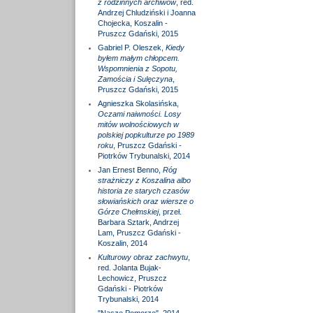
z rodzinnych archiwów
, red.
Andrzej Chludziński i Joanna
Chojecka, Koszalin -
Pruszcz Gdański, 2015
Gabriel P. Oleszek,
Kiedy
byłem małym chłopcem.
Wspomnienia z Sopotu,
Zamościa i Sulęczyna
,
Pruszcz Gdański, 2015
Agnieszka Skolasińska,
Oczami naiwności. Losy
mitów wolnościowych w
polskiej popkulturze po 1989
roku
, Pruszcz Gdański -
Piotrków Trybunalski, 2014
Jan Ernest Benno,
Róg
strażniczy z Koszalina albo
historia ze starych czasów
słowiańskich oraz wiersze o
Górze Chełmskiej
, przeł.
Barbara Sztark, Andrzej
Lam, Pruszcz Gdański -
Koszalin, 2014
Kulturowy obraz zachwytu
,
red. Jolanta Bujak-
Lechowicz, Pruszcz
Gdański - Piotrków
Trybunalski, 2014