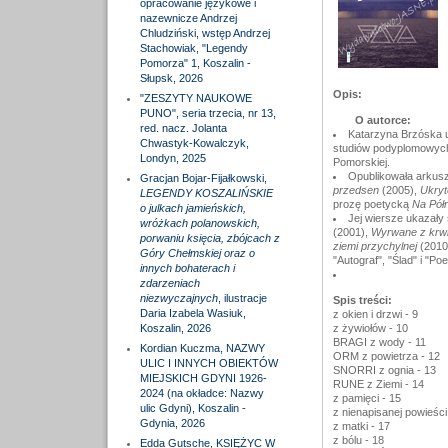
opracowanie językowe i
nazewnicze Andrzej
Chludziński, wstęp Andrzej
Stachowiak, "Legendy
Pomorza" 1, Koszalin -
Słupsk, 2026
Opis:
"ZESZYTY NAUKOWE
PUNO", seria trzecia, nr 13,
O autorce:
red. nacz. Jolanta
Katarzyna Brzóska ur
Chwastyk-Kowalczyk,
studiów podyplomowych 
Londyn, 2025
Pomorskiej.
Opublikowała arkus
Gracjan Bojar-Fijałkowski,
przedsen
(2005),
Ukryt
LEGENDY KOSZALIŃSKIE
prozę poetycką
Na Pół
o julkach jamieńskich,
Jej wiersze ukazały
wróżkach polanowskich,
(2001),
Wyrwane z krwi
porwaniu księcia, zbójcach z
ziemi przychylnej
(2010
Góry Chełmskiej oraz o
"Autograf", "Ślad" i "Poe
innych bohaterach i
zdarzeniach
niezwyczajnych
, ilustracje
Spis treści:
Daria Izabela Wasiuk,
z okien i drzwi - 9
Koszalin, 2026
z żywiołów - 10
BRAGI z wody - 11
Kordian Kuczma, NAZWY
ORM z powietrza - 12
ULIC I INNYCH OBIEKTÓW
SNORRI z ognia - 13
MIEJSKICH GDYNI 1926-
RUNE z Ziemi - 14
2024 (na okładce: Nazwy
z pamięci - 15
ulic Gdyni), Koszalin -
z nienapisanej powieści
Gdynia, 2026
z matki - 17
z bólu - 18
Edda Gutsche, KSIĘŻYC W