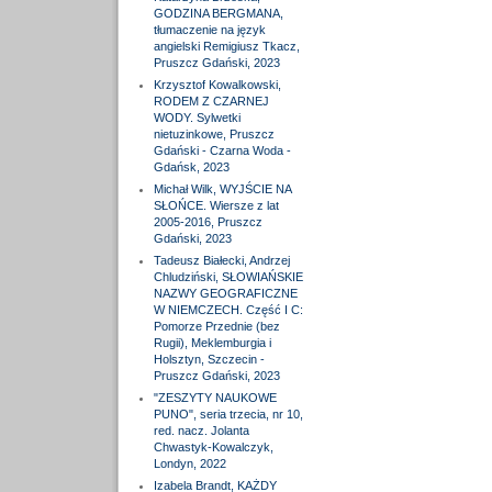
GODZINA BERGMANA,
tłumaczenie na język
angielski Remigiusz Tkacz,
Pruszcz Gdański, 2023
Krzysztof Kowalkowski,
RODEM Z CZARNEJ
WODY. Sylwetki
nietuzinkowe, Pruszcz
Gdański - Czarna Woda -
Gdańsk, 2023
Michał Wilk, WYJŚCIE NA
SŁOŃCE. Wiersze z lat
2005-2016, Pruszcz
Gdański, 2023
Tadeusz Białecki, Andrzej
Chludziński, SŁOWIAŃSKIE
NAZWY GEOGRAFICZNE
W NIEMCZECH. Część I C:
Pomorze Przednie (bez
Rugii), Meklemburgia i
Holsztyn, Szczecin -
Pruszcz Gdański, 2023
"ZESZYTY NAUKOWE
PUNO", seria trzecia, nr 10,
red. nacz. Jolanta
Chwastyk-Kowalczyk,
Londyn, 2022
Izabela Brandt, KAŻDY