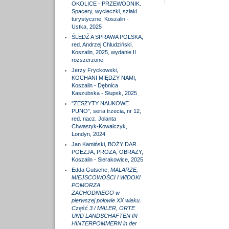
OKOLICE - PRZEWODNIK.
Spacery, wycieczki, szlaki
turystyczne, Koszalin -
Ustka, 2025
ŚLEDŹ A SPRAWA POLSKA,
red. Andrzej Chludziński,
Koszalin, 2025, wydanie II
rozszerzone
Jerzy Fryckowski,
KOCHANI MIĘDZY NAMI,
Koszalin - Dębnica
Kaszubska - Słupsk, 2025
"ZESZYTY NAUKOWE
PUNO", seria trzecia, nr 12,
red. nacz. Jolanta
Chwastyk-Kowalczyk,
Londyn, 2024
Jan Kamiński, BOŻY DAR.
POEZJA, PROZA, OBRAZY,
Koszalin - Sierakowice, 2025
Edda Gutsche,
MALARZE,
MIEJSCOWOŚCI I WIDOKI
POMORZA
ZACHODNIEGO w
pierwszej połowie XX wieku.
Część 3 / MALER, ORTE
UND LANDSCHAFTEN IN
HINTERPOMMERN in der