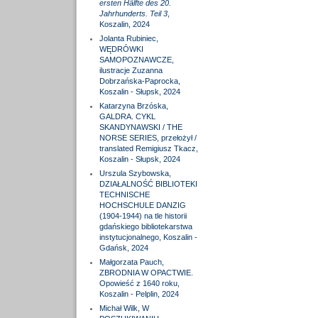
ersten Hälfte des 20.
Jahrhunderts. Teil 3
,
Koszalin, 2024
Jolanta Rubiniec,
WĘDRÓWKI
SAMOPOZNAWCZE,
ilustracje Zuzanna
Dobrzańska-Paprocka,
Koszalin - Słupsk, 2024
Katarzyna Brzóska,
GALDRA. CYKL
SKANDYNAWSKI / THE
NORSE SERIES, przełożył /
translated Remigiusz Tkacz,
Koszalin - Słupsk, 2024
Urszula Szybowska,
DZIAŁALNOŚĆ BIBLIOTEKI
TECHNISCHE
HOCHSCHULE DANZIG
(1904-1944) na tle historii
gdańskiego bibliotekarstwa
instytucjonalnego, Koszalin -
Gdańsk, 2024
Małgorzata Pauch,
ZBRODNIA W OPACTWIE.
Opowieść z 1640 roku,
Koszalin - Pelplin, 2024
Michał Wilk, W