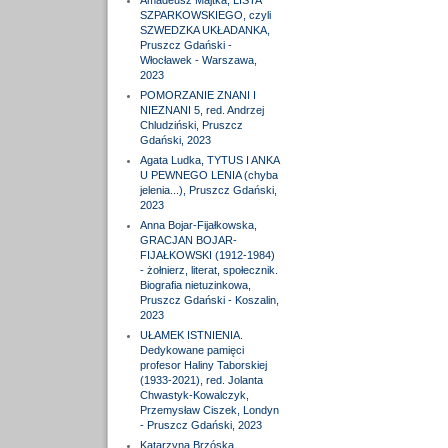
Amadeusz Majtka, LISTA
SZPARKOWSKIEGO, czyli
SZWEDZKA UKŁADANKA,
Pruszcz Gdański -
Włocławek - Warszawa,
2023
POMORZANIE ZNANI I
NIEZNANI 5, red. Andrzej
Chludziński, Pruszcz
Gdański, 2023
Agata Ludka, TYTUS I ANKA
U PEWNEGO LENIA (chyba
jelenia...), Pruszcz Gdański,
2023
Anna Bojar-Fijałkowska,
GRACJAN BOJAR-
FIJAŁKOWSKI (1912-1984)
- żołnierz, literat, społecznik.
Biografia nietuzinkowa,
Pruszcz Gdański - Koszalin,
2023
UŁAMEK ISTNIENIA.
Dedykowane pamięci
profesor Haliny Taborskiej
(1933-2021), red. Jolanta
Chwastyk-Kowalczyk,
Przemysław Ciszek, Londyn
- Pruszcz Gdański, 2023
Katarzyna Brzóska,