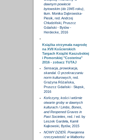
dawnym powiecie
bytowskim (do 1945 roku)
,
tłum. Monika Dąbrowska-
Piesik, red. Andrzej
Chludziński, Pruszcz
Gdański - Bytów -
Herdecke, 2016
Książka otrzymała nagrodę
na XVII Kościerskich
Targach Książki Kaszubskiej
i Pomorskiej "Costerina"
2016 - zobacz
TUTAJ
Sensacja, prowokacja,
skandal. O przekraczaniu
norm kulturowych
, red.
Grażyna Różańska,
Pruszcz Gdański - Słupsk,
2016
Kończyny, kości i wtórnie
otwarte groby w dawnych
kulturach / Limbs, Bones,
and Reopened Graves in
Past Societies
, red. / ed. by
Leszek Gardeła, Kamil
Kajkowski, Bytów, 2015
NOWY DZIEŃ. Powojenna
rzeczywistość w Malborku