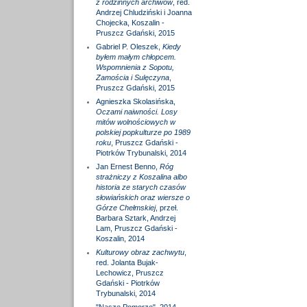
z rodzinnych archiwów
, red.
Andrzej Chludziński i Joanna
Chojecka, Koszalin -
Pruszcz Gdański, 2015
Gabriel P. Oleszek,
Kiedy
byłem małym chłopcem.
Wspomnienia z Sopotu,
Zamościa i Sulęczyna
,
Pruszcz Gdański, 2015
Agnieszka Skolasińska,
Oczami naiwności. Losy
mitów wolnościowych w
polskiej popkulturze po 1989
roku
, Pruszcz Gdański -
Piotrków Trybunalski, 2014
Jan Ernest Benno,
Róg
strażniczy z Koszalina albo
historia ze starych czasów
słowiańskich oraz wiersze o
Górze Chełmskiej
, przeł.
Barbara Sztark, Andrzej
Lam, Pruszcz Gdański -
Koszalin, 2014
Kulturowy obraz zachwytu
,
red. Jolanta Bujak-
Lechowicz, Pruszcz
Gdański - Piotrków
Trybunalski, 2014