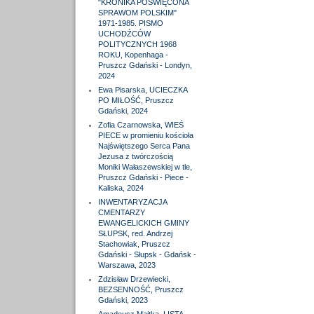
"KRONIKA POŚWIĘCONA
SPRAWOM POLSKIM"
1971-1985. PISMO
UCHODŹCÓW
POLITYCZNYCH 1968
ROKU, Kopenhaga -
Pruszcz Gdański - Londyn,
2024
Ewa Pisarska, UCIECZKA
PO MIŁOŚĆ, Pruszcz
Gdański, 2024
Zofia Czarnowska, WIEŚ
PIECE w promieniu kościoła
Najświętszego Serca Pana
Jezusa z twórczością
Moniki Wałaszewskiej w tle,
Pruszcz Gdański - Piece -
Kaliska, 2024
INWENTARYZACJA
CMENTARZY
EWANGELICKICH GMINY
SŁUPSK, red. Andrzej
Stachowiak, Pruszcz
Gdański - Słupsk - Gdańsk -
Warszawa, 2023
Zdzisław Drzewiecki,
BEZSENNOŚĆ, Pruszcz
Gdański, 2023