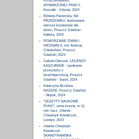
POSZUKIWANIU
WYMARZONEJ PRACY,
Koszalin - Gdynia, 2024
Elżbieta Pasterska, NA
PRZEDOMKU. Ilustrowane
wiersze kociewskie dla
dzieci, Pruszcz Gdański -
Kaliska, 2024
POMORZANIE ZNANI I
NIEZNANI 6, red. Andrzej
Chludziński, Pruszcz
Gdański, 2024
Gabriel Oleszek, LEGENDY
KASZUBSKIE - spotkanie
przeszłości z
teraźniejszością, Pruszcz
Gdański - Sopot, 2024
Katarzyna Brzóska,
NIGDZIE, Pruszcz Gdański
- Słupsk, 2024
"ZESZYTY NAUKOWE
PUNO", seria trzecia, nr 11,
red. nacz. Jolanta
Chwastyk-Kowalczyk,
Londyn, 2023
Jolanta Chwastyk-
Kowalczyk,
SKANDYNAWSKA