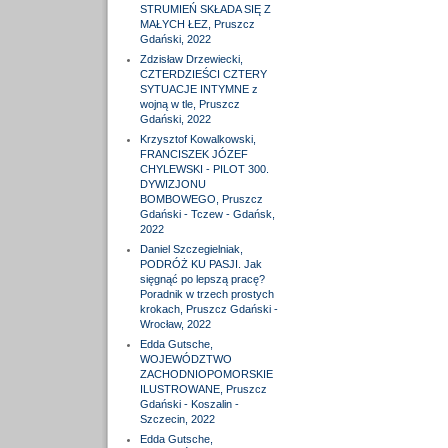
STRUMIEŃ SKŁADA SIĘ Z
MAŁYCH ŁEZ, Pruszcz
Gdański, 2022
Zdzisław Drzewiecki,
CZTERDZIEŚCI CZTERY
SYTUACJE INTYMNE z
wojną w tle, Pruszcz
Gdański, 2022
Krzysztof Kowalkowski,
FRANCISZEK JÓZEF
CHYLEWSKI - PILOT 300.
DYWIZJONU
BOMBOWEGO, Pruszcz
Gdański - Tczew - Gdańsk,
2022
Daniel Szczegielniak,
PODRÓŻ KU PASJI. Jak
sięgnąć po lepszą pracę?
Poradnik w trzech prostych
krokach, Pruszcz Gdański -
Wrocław, 2022
Edda Gutsche,
WOJEWÓDZTWO
ZACHODNIOPOMORSKIE
ILUSTROWANE, Pruszcz
Gdański - Koszalin -
Szczecin, 2022
Edda Gutsche,