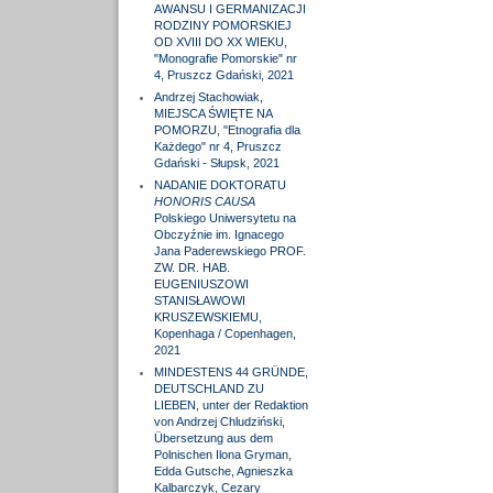
AWANSU I GERMANIZACJI
RODZINY POMORSKIEJ
OD XVIII DO XX WIEKU,
"Monografie Pomorskie" nr
4, Pruszcz Gdański, 2021
Andrzej Stachowiak,
MIEJSCA ŚWIĘTE NA
POMORZU, "Etnografia dla
Każdego" nr 4, Pruszcz
Gdański - Słupsk, 2021
NADANIE DOKTORATU
HONORIS CAUSA
Polskiego Uniwersytetu na
Obczyźnie im. Ignacego
Jana Paderewskiego PROF.
ZW. DR. HAB.
EUGENIUSZOWI
STANISŁAWOWI
KRUSZEWSKIEMU,
Kopenhaga / Copenhagen,
2021
MINDESTENS 44 GRÜNDE,
DEUTSCHLAND ZU
LIEBEN, unter der Redaktion
von Andrzej Chludziński,
Übersetzung aus dem
Polnischen Ilona Gryman,
Edda Gutsche, Agnieszka
Kalbarczyk, Cezary