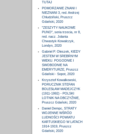
TUTAJ
POMORZANIE ZNANI I
NIEZNANI 3, red. Andrzej
Chludziński, Pruszcz
Gdański, 2020
"ZESZYTY NAUKOWE
PUNO", seria trzecia, nr 8,
red. nacz. Jolanta
Chwastyk-Kowalczyk,
Londyn, 2020
Gabriel P. Oleszek, KIEDY
JESTEM W SREBRNYM
WIEKU. POGODNIE I
SWOBODNIE NA
EMERYTURZE, Pruszcz
Gdański - Sopot, 2020
Krzysztof Kowalkowski,
PORUCZNIK STEFAN
BOLESŁAW MADEJCZYK
(1911-1992) - POLSKI
LOTNIK NA OBCZYŹNIE,
Pruszcz Gdański, 2020
Daniel Dempc, STRATY
WOJENNE WŚRÓD
LUDNOŚCI POWIATU
KARTUSKIEGO W LATACH
1914-1919, Pruszcz
Gdański, 2020