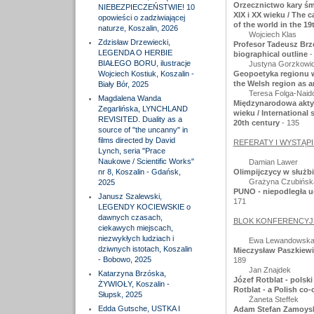
Orzecznictwo kary śmi
NIEBEZPIECZEŃSTWIE! 10
XIX i XX wieku / The c
opowieści o zadziwiającej
of the world in the 19
naturze, Koszalin, 2026
Wojciech Klas
Zdzisław Drzewiecki,
Profesor Tadeusz Brze
LEGENDA O HERBIE
biographical outline
-
BIAŁEGO BORU, ilustracje
Justyna Gorzkowi
Wojciech Kostiuk, Koszalin -
Geopoetyka regionu wa
the Welsh region as a
Biały Bór, 2025
Teresa Folga-Naid
Magdalena Wanda
Międzynarodowa aktywn
Zegarlińska, LYNCHLAND
wieku / International s
REVISITED. Duality as a
20th century
- 135
source of "the uncanny" in
films directed by David
REFERATY I WYSTĄPI
Lynch, seria "Prace
Naukowe / Scientific Works"
Damian Lawer
nr 8, Koszalin - Gdańsk,
Olimpijczycy w służbi
Grażyna Czubińsk
2025
PUNO - niepodległa uc
Janusz Szalewski,
171
LEGENDY KOCIEWSKIE o
dawnych czasach,
BLOK KONFERENCYJ
ciekawych miejscach,
niezwykłych ludziach i
Ewa Lewandowska-
dziwnych istotach, Koszalin
Mieczysław Paszkiewic
- Bobowo, 2025
189
Jan Znajdek
Katarzyna Brzóska,
Józef Rotblat - pols
ŻYWIOŁY, Koszalin -
Rotblat - a Polish co
Słupsk, 2025
Żaneta Steffek
Edda Gutsche, USTKA I
Adam Stefan Zamoyski 