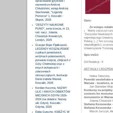
opracowanie językowe i
nazewnicze Andrzej
Chludziński, wstęp Andrzej
Stachowiak, "Legendy
Pomorza" 1, Koszalin -
Słupsk, 2026
Opis:
"ZESZYTY NAUKOWE
Ze wstępu redakt
PUNO", seria trzecia, nr 13,
Mamy zaszczyt i prz
red. nacz. Jolanta
"Zeszytów Naukowych P
Chwastyk-Kowalczyk,
najmniejszego Uniwersy
Londyn, 2025
Polską. [...] Ten szcze
niepodległości, co prze
Gracjan Bojar-Fijałkowski,
Uniwersytecie Trzecie
LEGENDY KOSZALIŃSKIE
o julkach jamieńskich,
Spis treści:
wróżkach polanowskich,
porwaniu księcia, zbójcach z
Od Redakcji - 9
Góry Chełmskiej oraz o
innych bohaterach i
ARTYKUŁY I ROZPRAW
zdarzeniach
niezwyczajnych
, ilustracje
Halina Taborska
Daria Izabela Wasiuk,
Pomniki smoleńskie w 
Koszalin, 2026
Warsaw - locations, w
Jan Stanisław Woj
Kordian Kuczma, NAZWY
Konkursy na projekty
ULIC I INNYCH OBIEKTÓW
contests for monument
MIEJSKICH GDYNI 1926-
monuments in Warsa
2024 (na okładce: Nazwy
Jolanta Chwastyk
ulic Gdyni), Koszalin -
Stefania Kossowska - 
Gdynia, 2026
Stefania Kossowska - 
Marcin Jurczyk, A
Edda Gutsche, KSIĘŻYC W