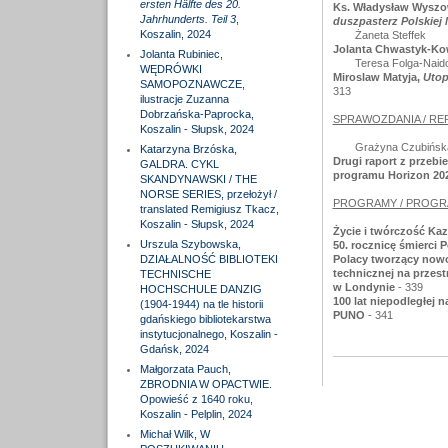
ersten Hälfte des 20.
Ks. Władysław Wyszo
Jahrhunderts. Teil 3
,
duszpasterz Polskiej Mi
Koszalin, 2024
Żaneta Steffek
Jolanta Chwastyk-Ko
Jolanta Rubiniec,
Teresa Folga-Naid
WĘDRÓWKI
Miroslaw Matyja,
Utop
SAMOPOZNAWCZE,
313
ilustracje Zuzanna
Dobrzańska-Paprocka,
SPRAWOZDANIA / RE
Koszalin - Słupsk, 2024
Grażyna Czubińsk
Katarzyna Brzóska,
Drugi raport z przeb
GALDRA. CYKL
programu Horizon 2020
SKANDYNAWSKI / THE
NORSE SERIES, przełożył /
PROGRAMY / PROGR
translated Remigiusz Tkacz,
Koszalin - Słupsk, 2024
Życie i twórczość Ka
Urszula Szybowska,
50. rocznicę śmierci 
DZIAŁALNOŚĆ BIBLIOTEKI
Polacy tworzący nowoc
technicznej na przes
TECHNISCHE
w Londynie
- 339
HOCHSCHULE DANZIG
100 lat niepodległej n
(1904-1944) na tle historii
PUNO
- 341
gdańskiego bibliotekarstwa
instytucjonalnego, Koszalin -
Gdańsk, 2024
Małgorzata Pauch,
ZBRODNIA W OPACTWIE.
Opowieść z 1640 roku,
Koszalin - Pelplin, 2024
Michał Wilk, W