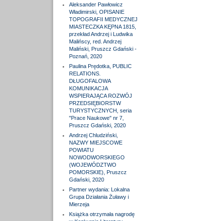
Aleksander Pawłowicz
Władimirski, OPISANIE
TOPOGRAFII MEDYCZNEJ
MIASTECZKA KĘPNA 1815,
przekład Andrzej i Ludwika
Malińscy, red. Andrzej
Maliński, Pruszcz Gdański -
Poznań, 2020
Paulina Prędotka, PUBLIC
RELATIONS.
DŁUGOFALOWA
KOMUNIKACJA
WSPIERAJĄCA ROZWÓJ
PRZEDSIĘBIORSTW
TURYSTYCZNYCH, seria
"Prace Naukowe" nr 7,
Pruszcz Gdański, 2020
Andrzej Chludziński,
NAZWY MIEJSCOWE
POWIATU
NOWODWORSKIEGO
(WOJEWÓDZTWO
POMORSKIE), Pruszcz
Gdański, 2020
Partner wydania: Lokalna
Grupa Działania Żuławy i
Mierzeja
Książka otrzymała nagrodę