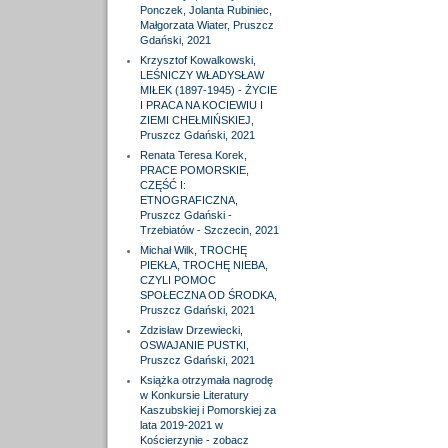
Ponczek, Jolanta Rubiniec,
Małgorzata Wiater, Pruszcz
Gdański, 2021
Krzysztof Kowalkowski,
LEŚNICZY WŁADYSŁAW
MIŁEK (1897-1945) - ŻYCIE
I PRACA NA KOCIEWIU I
ZIEMI CHEŁMIŃSKIEJ,
Pruszcz Gdański, 2021
Renata Teresa Korek,
PRACE POMORSKIE,
CZĘŚĆ I:
ETNOGRAFICZNA,
Pruszcz Gdański -
Trzebiatów - Szczecin, 2021
Michał Wilk, TROCHĘ
PIEKŁA, TROCHĘ NIEBA,
CZYLI POMOC
SPOŁECZNA OD ŚRODKA,
Pruszcz Gdański, 2021
Zdzisław Drzewiecki,
OSWAJANIE PUSTKI,
Pruszcz Gdański, 2021
Książka otrzymała nagrodę
w Konkursie Literatury
Kaszubskiej i Pomorskiej za
lata 2019-2021 w
Kościerzynie - zobacz