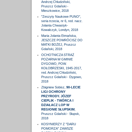
Andrzej Chludziński,
Pruszcz Gdański -
Mieszkowice, 2018
"Zeszyty Naukowe PUNO",
seria trzecia, nr 6, red. nacz.
Jolanta Chwastyk-
Kowalczyk, Londyn, 2018
Maria Jolanta Etmańska,
JESZCZE POWRÓCISZ DO
MATKI BOŻEJ, Pruszcz
Gdański, 2018
OCHOTNICZA STRAŻ
POŻARNA W GMINIE
DYGOWO, POW.
KOŁOBRZESKI, 1945-2017,
red. Andrzej Chludziński,
Pruszcz Gdański - Dygowo,
2018
Zbigniew Sobisz,
90-LECIE
LIGI OCHRONY
PRZYRODY. JÓZEF
CIEPLIK - TWÓRCA I
DZIAŁACZ LOP W
REGIONIE SŁUPSKIM
,
Pruszcz Gdański - Słupsk,
2018
KOSYNIERZY Z "DARU
POMORZA" ZAWSZE