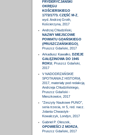
FRYDERYCJAŃSKI
OKRĘGU
KOŚCIERSKIEGO
1772/1773. CZĘŚĆ M-Z
,
wyd. Andrzej Groth,
Kościerzyna, 2017
Andrzej Chludziński,
NAZWY MIEJSCOWE
POWIATU GDAŃSKIEGO
(PRUSZCZAŃSKIEGO)
,
Pruszcz Gdański, 2017
Arkadiusz Kawałko,
DZIEJE
GAŁĘZINOWA DO 1945
ROKU
, Pruszcz Gdański,
2017
V NADODRZAŃSKIE
SPOTKANIA Z HISTORIĄ
2017, materiały pod redakcją
Andrzeja Chludzińskiego,
Pruszcz Gdański -
Mieszkowice, 2017
"Zeszyty Naukowe PUNO",
seria trzecia, nr 5, red. nacz.
Jolanta Chwastyk-
Kowalczyk, Londyn, 2017
Gabriel P. Oleszek,
OPOWIEŚCI Z MORZA
,
Pruszcz Gdański, 2017