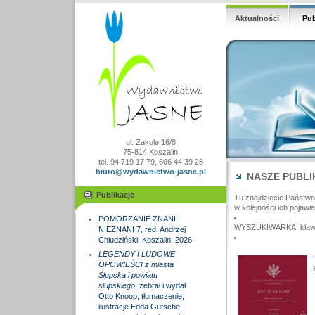
Aktualności
Pub
ul. Zakole 16/8
75-814 Koszalin
tel. 94 719 17 79, 606 44 39 28
biuro@wydawnictwo-jasne.pl
NASZE PUBLI
Publikacje
Tu znajdziecie Państw
w kolejności ich pojawia
POMORZANIE ZNANI I
WYSZUKIWARKA: klawisz
NIEZNANI 7, red. Andrzej
Chludziński, Koszalin, 2026
LEGENDY I LUDOWE
OPOWIEŚCI z miasta
Słupska i powiatu
słupskiego
, zebrał i wydał
Otto Knoop, tłumaczenie,
ilustracje Edda Gutsche,