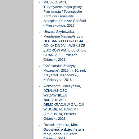
MIESZKOWICE.
Turystyczna mapa gminy.
Plan miasta / Touristische
Karte der Gemeinde.
Stadtplan, Pruszcz Gdański
- Mieszkowice, 2017
Urszula Szybowska,
Magdalena Madeja-Grzyb,
HERBARIA I FLORILEGIA
OD XV DO XVIII WIEKU ZE
ZBIORÓW PAN BIBLIOTEKI
GDAŃSKIEJ, Pruszcz
Gdański, 2021
"Kościerskie Zeszyty
Muzealne", 2016, nr 10, red.
Krzysztof Jażdżewski,
Kościerzyna, 2016
Aleksandra Lubczyńska,
DZIAŁALNOŚĆ
WYDAWNICZA
NARODOWEJ
DEMOKRACJI W GALICJI
W DOBIE AUTONOMII
(1892-1914), Pruszcz
Gdański, 2016
Dominika Kraska,
MIA.
Opowieść o dzieciństwie
mojej babci
, Pruszcz
Gdański, 2016