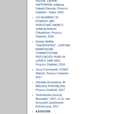
RAZEM. ZAPISKI
KAPITANÓW, redakcja
Gabriel Oleszek, Pruszcz
Gdański - Sopot, 2018
CO NAJMNIEJ 32
POWODY, ABY
POKOCHAĆ NIEMCY,
redakcja Andrzej
Chludziński, Pruszcz
Gdański, 2018
Żaneta Steffek,
"UNIVERSITAS" - ZURYSKI
KWARTALNIK
TOWARZYSTWA
PRZYJACIÓŁ PUNO W
LATACH 1980-2001,
Pruszcz Gdański, 2018
Jerzy Fryckowski, STANY
NAGŁE, Pruszcz Gdański,
2017
Zdzisław Drzewiecki, W
BIELSZĄ STRONĘ DNI,
Pruszcz Gdański, 2017
"Kościerskie Zeszyty
Muzealne", 2017, nr 11, red.
Krzysztof Jażdżewski,
Kościerzyna, 2017
KATASTER