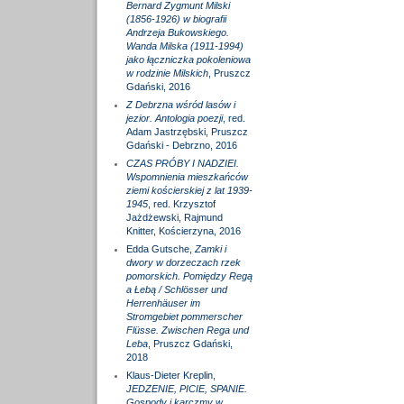
Bernard Zygmunt Milski
(1856-1926) w biografii
Andrzeja Bukowskiego.
Wanda Milska (1911-1994)
jako łączniczka pokoleniowa
w rodzinie Milskich
, Pruszcz
Gdański, 2016
Z Debrzna wśród lasów i
jezior. Antologia poezji
, red.
Adam Jastrzębski, Pruszcz
Gdański - Debrzno, 2016
CZAS PRÓBY I NADZIEI.
Wspomnienia mieszkańców
ziemi kościerskiej z lat 1939-
1945
, red. Krzysztof
Jażdżewski, Rajmund
Knitter, Kościerzyna, 2016
Edda Gutsche,
Zamki i
dwory w dorzeczach rzek
pomorskich. Pomiędzy Regą
a Łebą / Schlösser und
Herrenhäuser im
Stromgebiet pommerscher
Flüsse. Zwischen Rega und
Leba
, Pruszcz Gdański,
2018
Klaus-Dieter Kreplin,
JEDZENIE, PICIE, SPANIE.
Gospody i karczmy w