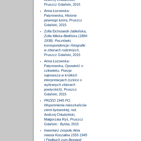
Pruszcz Gdański, 2015
Anna Łozowska-
Patynowska,
Historia
pewnego lustra
, Pruszcz
Gdański, 2015
Zofia Eichstaedt-Jabłońska,
Zofia Milska-Bielińska (1884-
1938). Pocztówki,
korespondencja i fotografie
w zbiorach rodzinnych
,
Pruszcz Gdański, 2015
Anna Łozowska-
Patynowska,
Opowieść o
człowieku. Poezja
najnowsza w krótkich
interpretacjach (szkice o
wybranych zbiorach
poetyckich)
, Pruszcz
Gdański, 2015
PRZED 1945 PO.
Wspomnienia mieszkańców
ziemi bytowskiej
, red.
Andrzej Chludziński,
Małgorzata Ryś, Pruszcz
Gdański - Bytów, 2015
Inwentarz zespołu Akta
miasta Koszalina 1555-1945
/
Findbuch zum Bestand