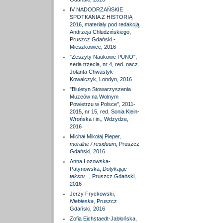
IV NADODRZAŃSKIE
SPOTKANIA Z HISTORIĄ
2016, materiały pod redakcją
Andrzeja Chludzińskiego,
Pruszcz Gdański -
Mieszkowice, 2016
"Zeszyty Naukowe PUNO",
seria trzecia, nr 4, red. nacz.
Jolanta Chwastyk-
Kowalczyk, Londyn, 2016
"Biuletyn Stowarzyszenia
Muzeów na Wolnym
Powietrzu w Polsce", 2011-
2015, nr 15, red. Sonia Klein-
Wrońska i in., Wdzydze,
2016
Michał Mikołaj Pieper,
moralne / residuum
, Pruszcz
Gdański, 2016
Anna Łozowska-
Patynowska,
Dotykając
tekstu...
, Pruszcz Gdański,
2016
Jerzy Fryckowski,
Niebieska
, Pruszcz
Gdański, 2016
Zofia Eichstaedt-Jabłońska,