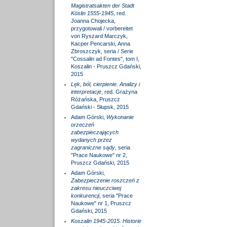
Magistratsakten der Stadt
Köslin 1555-1945
, red.
Joanna Chojecka,
przygotowali / vorbereitet
von Ryszard Marczyk,
Kacper Pencarski, Anna
Zbroszczyk, seria / Serie
"Cossalin ad Fontes", tom I,
Koszalin - Pruszcz Gdański,
2015
Lęk, ból, cierpienie. Analizy i
interpretacje
, red. Grażyna
Różańska, Pruszcz
Gdański - Słupsk, 2015
Adam Górski,
Wykonanie
orzeczeń
zabezpieczających
wydanych przez
zagraniczne sądy
, seria
"Prace Naukowe" nr 2,
Pruszcz Gdański, 2015
Adam Górski,
Zabezpieczenie roszczeń z
zakresu nieuczciwej
konkurencji
, seria "Prace
Naukowe" nr 1, Pruszcz
Gdański, 2015
Koszalin 1945-2015. Historie