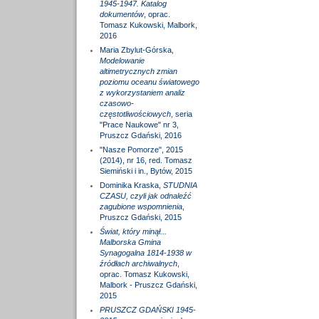
1945-1947. Katalog
dokumentów
, oprac.
Tomasz Kukowski, Malbork,
2016
Maria Zbylut-Górska,
Modelowanie
altimetrycznych zmian
poziomu oceanu światowego
z wykorzystaniem analiz
czasowo-
częstotliwościowych
, seria
"Prace Naukowe" nr 3,
Pruszcz Gdański, 2016
"Nasze Pomorze", 2015
(2014), nr 16, red. Tomasz
Siemiński i in., Bytów, 2015
Dominika Kraska,
STUDNIA
CZASU, czyli jak odnaleźć
zagubione wspomnienia
,
Pruszcz Gdański, 2015
Świat, który minął...
Malborska Gmina
Synagogalna 1814-1938 w
źródłach archiwalnych
,
oprac. Tomasz Kukowski,
Malbork - Pruszcz Gdański,
2015
PRUSZCZ GDAŃSKI 1945-