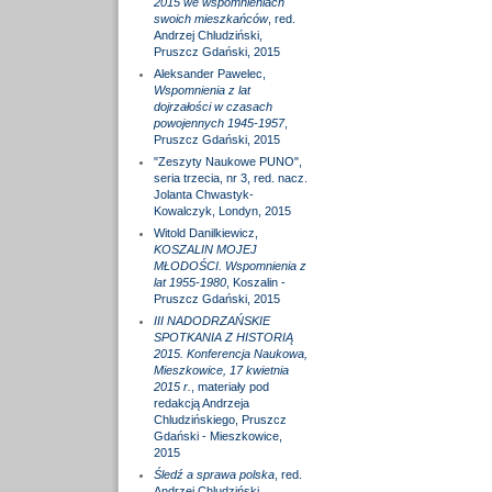
2015 we wspomnieniach
swoich mieszkańców
, red.
Andrzej Chludziński,
Pruszcz Gdański, 2015
Aleksander Pawelec,
Wspomnienia z lat
dojrzałości w czasach
powojennych 1945-1957
,
Pruszcz Gdański, 2015
"Zeszyty Naukowe PUNO",
seria trzecia, nr 3, red. nacz.
Jolanta Chwastyk-
Kowalczyk, Londyn, 2015
Witold Danilkiewicz,
KOSZALIN MOJEJ
MŁODOŚCI. Wspomnienia z
lat 1955-1980
, Koszalin -
Pruszcz Gdański, 2015
III NADODRZAŃSKIE
SPOTKANIA Z HISTORIĄ
2015. Konferencja Naukowa,
Mieszkowice, 17 kwietnia
2015 r.
, materiały pod
redakcją Andrzeja
Chludzińskiego, Pruszcz
Gdański - Mieszkowice,
2015
Śledź a sprawa polska
, red.
Andrzej Chludziński,