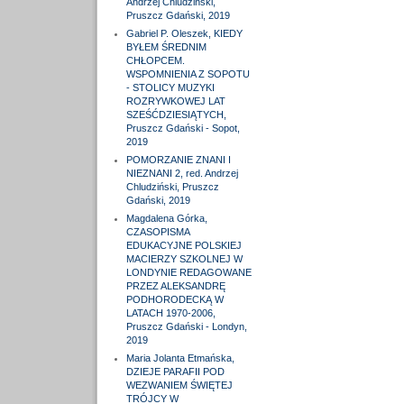
Andrzej Chludziński,
Pruszcz Gdański, 2019
Gabriel P. Oleszek, KIEDY
BYŁEM ŚREDNIM
CHŁOPCEM.
WSPOMNIENIA Z SOPOTU
- STOLICY MUZYKI
ROZRYWKOWEJ LAT
SZEŚĆDZIESIĄTYCH,
Pruszcz Gdański - Sopot,
2019
POMORZANIE ZNANI I
NIEZNANI 2, red. Andrzej
Chludziński, Pruszcz
Gdański, 2019
Magdalena Górka,
CZASOPISMA
EDUKACYJNE POLSKIEJ
MACIERZY SZKOLNEJ W
LONDYNIE REDAGOWANE
PRZEZ ALEKSANDRĘ
PODHORODECKĄ W
LATACH 1970-2006,
Pruszcz Gdański - Londyn,
2019
Maria Jolanta Etmańska,
DZIEJE PARAFII POD
WEZWANIEM ŚWIĘTEJ
TRÓJCY W