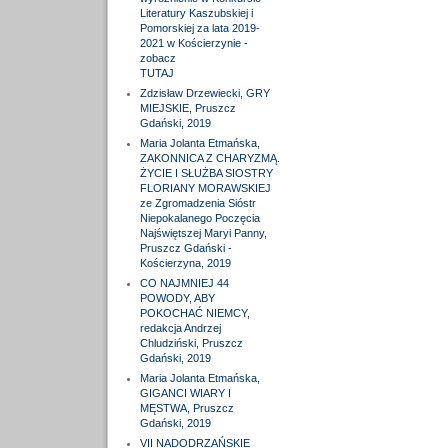
Literatury Kaszubskiej i
Pomorskiej za lata 2019-
2021 w Kościerzynie -
zobacz
TUTAJ
Zdzisław Drzewiecki, GRY
MIEJSKIE, Pruszcz
Gdański, 2019
Maria Jolanta Etmańska,
ZAKONNICA Z CHARYZMĄ.
ŻYCIE I SŁUŻBA SIOSTRY
FLORIANY MORAWSKIEJ
ze Zgromadzenia Sióstr
Niepokalanego Poczęcia
Najświętszej Maryi Panny,
Pruszcz Gdański -
Kościerzyna, 2019
CO NAJMNIEJ 44
POWODY, ABY
POKOCHAĆ NIEMCY,
redakcja Andrzej
Chludziński, Pruszcz
Gdański, 2019
Maria Jolanta Etmańska,
GIGANCI WIARY I
MĘSTWA, Pruszcz
Gdański, 2019
VII NADODRZAŃSKIE