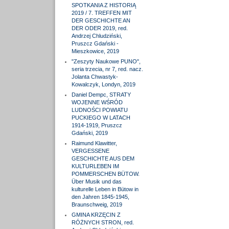
SPOTKANIA Z HISTORIĄ
2019 / 7. TREFFEN MIT
DER GESCHICHTE AN
DER ODER 2019, red.
Andrzej Chludziński,
Pruszcz Gdański -
Mieszkowice, 2019
"Zeszyty Naukowe PUNO",
seria trzecia, nr 7, red. nacz.
Jolanta Chwastyk-
Kowalczyk, Londyn, 2019
Daniel Dempc, STRATY
WOJENNE WŚRÓD
LUDNOŚCI POWIATU
PUCKIEGO W LATACH
1914-1919, Pruszcz
Gdański, 2019
Raimund Klawitter,
VERGESSENE
GESCHICHTE AUS DEM
KULTURLEBEN IM
POMMERSCHEN BÜTOW.
Über Musik und das
kulturelle Leben in Bütow in
den Jahren 1845-1945,
Braunschweig, 2019
GMINA KRZĘCIN Z
RÓŻNYCH STRON, red.