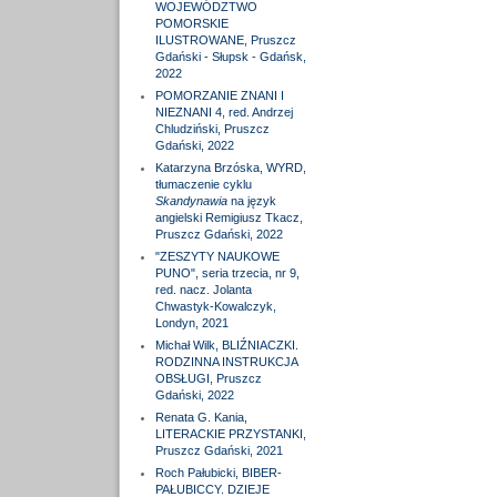
WOJEWÓDZTWO
POMORSKIE
ILUSTROWANE, Pruszcz
Gdański - Słupsk - Gdańsk,
2022
POMORZANIE ZNANI I
NIEZNANI 4, red. Andrzej
Chludziński, Pruszcz
Gdański, 2022
Katarzyna Brzóska, WYRD,
tłumaczenie cyklu
Skandynawia
na język
angielski Remigiusz Tkacz,
Pruszcz Gdański, 2022
"ZESZYTY NAUKOWE
PUNO", seria trzecia, nr 9,
red. nacz. Jolanta
Chwastyk-Kowalczyk,
Londyn, 2021
Michał Wilk, BLIŹNIACZKI.
RODZINNA INSTRUKCJA
OBSŁUGI, Pruszcz
Gdański, 2022
Renata G. Kania,
LITERACKIE PRZYSTANKI,
Pruszcz Gdański, 2021
Roch Pałubicki, BIBER-
PAŁUBICCY. DZIEJE