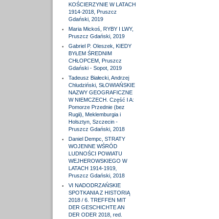
KOŚCIERZYNIE W LATACH
1914-2018, Pruszcz
Gdański, 2019
Maria Mickoś, RYBY I LWY,
Pruszcz Gdański, 2019
Gabriel P. Oleszek, KIEDY
BYŁEM ŚREDNIM
CHŁOPCEM, Pruszcz
Gdański - Sopot, 2019
Tadeusz Białecki, Andrzej
Chludziński, SŁOWIAŃSKIE
NAZWY GEOGRAFICZNE
W NIEMCZECH. Część I A:
Pomorze Przednie (bez
Rugii), Meklemburgia i
Holsztyn, Szczecin -
Pruszcz Gdański, 2018
Daniel Dempc, STRATY
WOJENNE WŚRÓD
LUDNOŚCI POWIATU
WEJHEROWSKIEGO W
LATACH 1914-1919,
Pruszcz Gdański, 2018
VI NADODRZAŃSKIE
SPOTKANIA Z HISTORIĄ
2018 / 6. TREFFEN MIT
DER GESCHICHTE AN
DER ODER 2018, red.