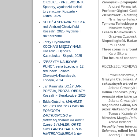
OKOLICE - PRZEWODNIK.
Zamoyski - propagator
Andrzej Fórmaniak
Spacery, wycieczki, szlaki
Profesor Olgierd Ceci
turystyczne, Koszalin -
Zienkiewicz - a disti
Ustka, 2025
Nina Taylor-Terlec
ŚLEDŹ A SPRAWA POLSKA,
Tymona Terleckiego pro
red. Andrzej Chludziński,
Mirosław Matyja
Koszalin, 2025, wydanie II
Leszek Kołakowski o d
rozszerzone
Grażyna Czubińsk
Niepodległość. Bada
Jerzy Fryckowski,
Paul Lasok
KOCHANI MIĘDZY NAMI,
Three coins in a foun
Koszalin - Dębnica
Karol Sikora
Kaszubska - Słupsk, 2025
The future of cancer 
"ZESZYTY NAUKOWE
PUNO", seria trzecia, nr 12,
RECENZJE / REVIEW
red. nacz. Jolanta
Paweł Kalinowski, 
Chwastyk-Kowalczyk,
Grażyna Czubińska,
A
Londyn, 2024
seksualnych wśród em
Jan Kamiński, BOŻY DAR.
Jolanta Chwastyk
POEZJA, PROZA, OBRAZY,
Halina Taborska, prz
Koszalin - Sierakowice, 2025
pomniki ofiar hitlery
Jolanta Chwastyk
Edda Gutsche,
MALARZE,
Magdalena Górka,
Cza
MIEJSCOWOŚCI I WIDOKI
przez Aleksandrę Pod
POMORZA
Tomasz Kaźmiersk
ZACHODNIEGO w
Mirosław Matyja,
Pols
pierwszej połowie XX wieku.
Arnold Berleant
Część 3 / MALER, ORTE
Visuality from Interc
UND LANDSCHAFTEN IN
Sciences
, edited by 
HINTERPOMMERN in der
Andrzej F. Dziuba