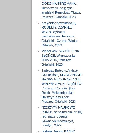
GODZINA BERGMANA,
tłumaczenie na język
angielski Remigiusz Tkacz,
Pruszcz Gdański, 2023
Krzysztof Kowalkowski,
RODEM Z CZARNEJ
WODY. Sylwetki
nietuzinkowe, Pruszcz
Gdański - Czarna Woda -
Gdańsk, 2023
Michał Wilk, WYJŚCIE NA
SŁOŃCE. Wiersze z lat
2005-2016, Pruszcz
Gdański, 2023
Tadeusz Białecki, Andrzej
Chludziński, SŁOWIAŃSKIE
NAZWY GEOGRAFICZNE
W NIEMCZECH. Część I C:
Pomorze Przednie (bez
Rugii), Meklemburgia i
Holsztyn, Szczecin -
Pruszcz Gdański, 2023
"ZESZYTY NAUKOWE
PUNO", seria trzecia, nr 10,
red. nacz. Jolanta
Chwastyk-Kowalczyk,
Londyn, 2022
Izabela Brandt, KAŻDY