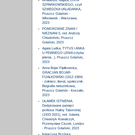
Amadeusz Majtka, LISTA
SZPARKOWSKIEGO, czyli
SZWEDZKA UKŁADANKA,
Pruszcz Gdański -
Włocławek - Warszawa,
2023
POMORZANIE ZNANI I
NIEZNANI 5, red. Andrzej
Chludziński, Pruszcz
Gdański, 2023
Agata Ludka, TYTUS I ANKA
U PEWNEGO LENIA (chyba
jelenia...), Pruszcz Gdański,
2023
Anna Bojar-Fijałkowska,
GRACJAN BOJAR-
FIJAŁKOWSKI (1912-1984)
- żołnierz, literat, społecznik.
Biografia nietuzinkowa,
Pruszcz Gdański - Koszalin,
2023
UŁAMEK ISTNIENIA.
Dedykowane pamięci
profesor Haliny Taborskiej
(1933-2021), red. Jolanta
Chwastyk-Kowalczyk,
Przemysław Ciszek, Londyn
- Pruszcz Gdański, 2023
Katarzyna Brzóska,