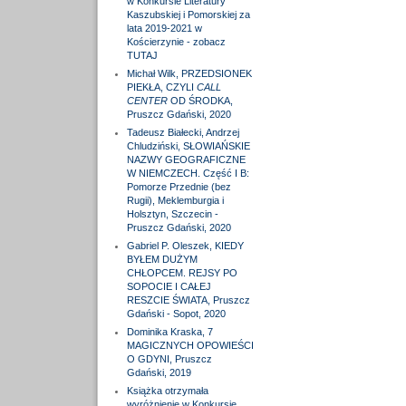
w Konkursie Literatury
Kaszubskiej i Pomorskiej za
lata 2019-2021 w
Kościerzynie - zobacz
TUTAJ
Michał Wilk, PRZEDSIONEK
PIEKŁA, CZYLI
CALL
CENTER
OD ŚRODKA,
Pruszcz Gdański, 2020
Tadeusz Białecki, Andrzej
Chludziński, SŁOWIAŃSKIE
NAZWY GEOGRAFICZNE
W NIEMCZECH. Część I B:
Pomorze Przednie (bez
Rugii), Meklemburgia i
Holsztyn, Szczecin -
Pruszcz Gdański, 2020
Gabriel P. Oleszek, KIEDY
BYŁEM DUŻYM
CHŁOPCEM. REJSY PO
SOPOCIE I CAŁEJ
RESZCIE ŚWIATA, Pruszcz
Gdański - Sopot, 2020
Dominika Kraska, 7
MAGICZNYCH OPOWIEŚCI
O GDYNI, Pruszcz
Gdański, 2019
Książka otrzymała
wyróżnienie w Konkursie