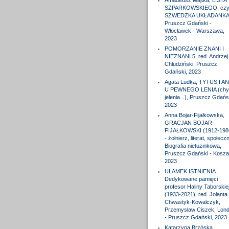
Amadeusz Majtka, LISTA
SZPARKOWSKIEGO, czyl
SZWEDZKA UKŁADANKA
Pruszcz Gdański -
Włocławek - Warszawa,
2023
POMORZANIE ZNANI I
NIEZNANI 5, red. Andrzej
Chludziński, Pruszcz
Gdański, 2023
Agata Ludka, TYTUS I A
U PEWNEGO LENIA (chy
jelenia...), Pruszcz Gdańs
2023
Anna Bojar-Fijałkowska,
GRACJAN BOJAR-
FIJAŁKOWSKI (1912-198
- żołnierz, literat, społeczn
Biografia nietuzinkowa,
Pruszcz Gdański - Koszal
2023
UŁAMEK ISTNIENIA.
Dedykowane pamięci
profesor Haliny Taborskie
(1933-2021), red. Jolanta
Chwastyk-Kowalczyk,
Przemysław Ciszek, Lon
- Pruszcz Gdański, 2023
Katarzyna Brzóska,