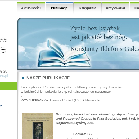
Aktualności
Publikacje
Księgarnia
Antykwariat
Dl
Życie bez książek
jest jak stół bez nóg.
Konstanty Ildefons Gałc
39 28
ne.pl
NASZE PUBLIKACJE
Tu znajdziecie Państwo wszystkie publikacje naszego wydawnictwa
w kolejności ich pojawiania się: od najnowszej do najstarszej.
WYSZUKIWARKA: klawisz Control (Ctrl) + klawisz F
26
Kończyny, kości i wtórnie otwarte groby w dawnyc
and Reopened Graves in Past Societies
, red. / ed.
Kajkowski, Bytów, 2015
Format:
B5