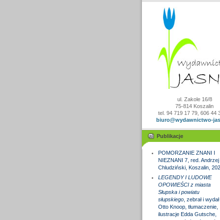
ul. Zakole 16/8
75-814 Koszalin
tel. 94 719 17 79, 606 44 
biuro@wydawnictwo-jas
Publikacje
POMORZANIE ZNANI I
NIEZNANI 7, red. Andrzej
Chludziński, Koszalin, 20
LEGENDY I LUDOWE
OPOWIEŚCI z miasta
Słupska i powiatu
słupskiego
, zebrał i wydał
Otto Knoop, tłumaczenie,
ilustracje Edda Gutsche,