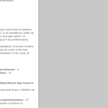
i kolorowymi
ego spojrzenia na zjawisko
, iż do współpracy udało się
co pozwala sądzić, że
ujących się problematyką
anipulations of human remains
tten by some of the best
tribution to the study of
- przedmowa
- 9
eface
- 15
 Early Bronze Age Grave in
esnej epoki brązu z Weiden am
(re)interpretation
- 47
pływów rzymskich w