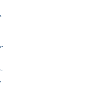
e
DY
ki
1,