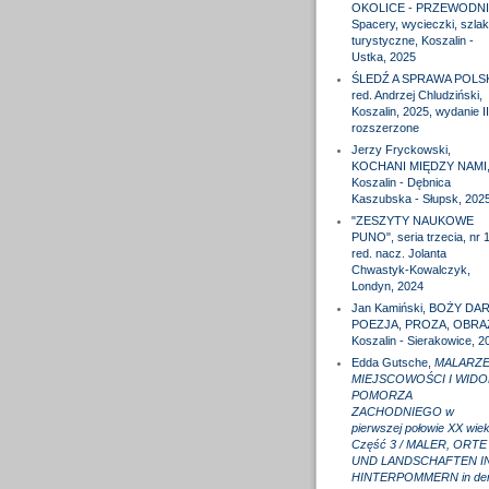
OKOLICE - PRZEWODNI
Spacery, wycieczki, szlak
turystyczne, Koszalin -
Ustka, 2025
ŚLEDŹ A SPRAWA POLS
red. Andrzej Chludziński,
Koszalin, 2025, wydanie II
rozszerzone
Jerzy Fryckowski,
KOCHANI MIĘDZY NAMI
Koszalin - Dębnica
Kaszubska - Słupsk, 202
"ZESZYTY NAUKOWE
PUNO", seria trzecia, nr 1
red. nacz. Jolanta
Chwastyk-Kowalczyk,
Londyn, 2024
Jan Kamiński, BOŻY DAR
POEZJA, PROZA, OBRA
Koszalin - Sierakowice, 2
Edda Gutsche,
MALARZE
MIEJSCOWOŚCI I WIDO
POMORZA
ZACHODNIEGO w
pierwszej połowie XX wiek
Część 3 / MALER, ORTE
UND LANDSCHAFTEN I
HINTERPOMMERN in de