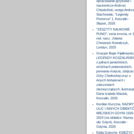
opracowanie językowe i
nazewnicze Andrzej
Chludziński, wstęp Andrze
Stachowiak, "Legendy
Pomorza" 1, Koszalin -
Słupsk, 2026
"ZESZYTY NAUKOWE
PUNO", seria trzecia, nr 1
red. nacz. Jolanta
Chwastyk-Kowalczyk,
Londyn, 2025
Gracjan Bojar-Fijałkowski
LEGENDY KOSZALIŃSKI
o julkach jamieńskich,
wróżkach polanowskich,
porwaniu księcia, zbójcac
Góry Chełmskiej oraz o
innych bohaterach i
zdarzeniach
niezwyczajnych
, ilustracj
Daria Izabela Wasiuk,
Koszalin, 2026
Kordian Kuczma, NAZWY
ULIC I INNYCH OBIEKT
MIEJSKICH GDYNI 1926
2024 (na okładce: Nazwy
ulic Gdyni), Koszalin -
Gdynia, 2026
Edda Gutsche, KSIĘŻYC