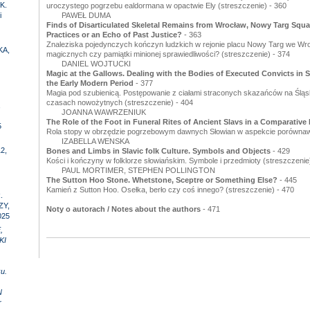
K.
uroczystego pogrzebu ealdormana w opactwie Ely (streszczenie) - 360
i
PAWEŁ DUMA
Finds of Disarticulated Skeletal Remains from Wrocław, Nowy Targ Squar
Practices or an Echo of Past Justice?
- 363
Znaleziska pojedynczych kończyn ludzkich w rejonie placu Nowy Targ we Wro
KA,
magicznych czy pamiątki minionej sprawiedliwości? (streszczenie) - 374
DANIEL WOJTUCKI
Magic at the Gallows. Dealing with the Bodies of Executed Convicts in S
the Early Modern Period
- 377
Magia pod szubienicą. Postępowanie z ciałami straconych skazańców na Ślą
czasach nowożytnych (streszczenie) - 404
,
JOANNA WAWRZENIUK
The Role of the Foot in Funeral Rites of Ancient Slavs in a Comparative
5
Rola stopy w obrzędzie pogrzebowym dawnych Słowian w aspekcie porównaw
IZABELLA WENSKA
2,
Bones and Limbs in Slavic folk Culture. Symbols and Objects
- 429
Kości i kończyny w folklorze słowiańskim. Symbole i przedmioty (streszczenie
PAUL MORTIMER, STEPHEN POLLINGTON
The Sutton Hoo Stone. Whetstone, Sceptre or Something Else?
- 445
Kamień z Sutton Hoo. Osełka, berło czy coś innego? (streszczenie) - 470
.
ZY,
Noty o autorach / Notes about the authors
- 471
025
,
KI
u.
N
r