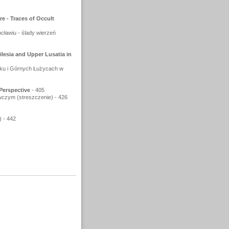
e - Traces of Occult
cławiu - ślady wierzeń
ilesia and Upper Lusatia in
sku i Górnych Łużycach w
 Perspective
- 405
czym (streszczenie) - 426
) - 442