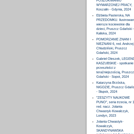
POSZUKIWANIU
WYMARZONEJ PRACY,
Koszalin - Gdynia, 2024
Elżbieta Pasterska, NA
PRZEDOMKU. Ilustrowan
wiersze kociewskie dla
dzieci, Pruszcz Gdański -
Kaliska, 2024
POMORZANIE ZNANI I
NIEZNANI 6, red. Andrzej
Chludziński, Pruszcz
Gdański, 2024
Gabriel Oleszek, LEGEN
KASZUBSKIE - spotkanie
przeszłości z
teraźniejszością, Pruszcz
Gdański - Sopot, 2024
Katarzyna Brzóska,
NIGDZIE, Pruszcz Gdańs
- Słupsk, 2024
"ZESZYTY NAUKOWE
PUNO", seria trzecia, nr 1
red. nacz. Jolanta
Chwastyk-Kowalczyk,
Londyn, 2023
Jolanta Chwastyk-
Kowalczyk,
SKANDYNAWSKA