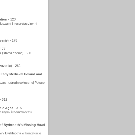
ation
- 123
uszami interpretacyjnymi
enie) - 175
 177
i (streszczenie) - 211
zczenie) - 262
Early Medieval Poland and
czesnośredniowiecznej Polsce
- 312
dle Ages
- 315
zesnym średniowieczu
of Byrhtnoth's Missing Head
łowy Byrhtnotha w kontekście