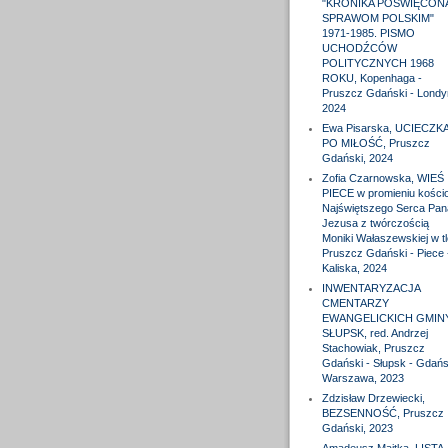
"KRONIKA POŚWIĘCON
SPRAWOM POLSKIM"
1971-1985. PISMO
UCHODŹCÓW
POLITYCZNYCH 1968
ROKU, Kopenhaga -
Pruszcz Gdański - Londy
2024
Ewa Pisarska, UCIECZK
PO MIŁOŚĆ, Pruszcz
Gdański, 2024
Zofia Czarnowska, WIEŚ
PIECE w promieniu kościo
Najświętszego Serca Pan
Jezusa z twórczością
Moniki Wałaszewskiej w tl
Pruszcz Gdański - Piece 
Kaliska, 2024
INWENTARYZACJA
CMENTARZY
EWANGELICKICH GMIN
SŁUPSK, red. Andrzej
Stachowiak, Pruszcz
Gdański - Słupsk - Gdańs
Warszawa, 2023
Zdzisław Drzewiecki,
BEZSENNOŚĆ, Pruszcz
Gdański, 2023