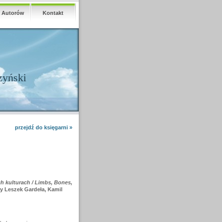
a Autorów
Kontakt
zyński
przejdź do księgarni »
h kulturach / Limbs, Bones,
 by Leszek Gardeła, Kamil