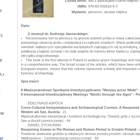
Liczba stron:
480 z ilustracjami czarno-białymi 
ISBN:
978-83-932818-9-3
j
Wydanie:
pierwsze, oprawa miękka
Opis:
Z recenzji dr. Andrzeja Janowskiego:
3,
Recenzowany tom to pierwsza na gruncie polskim próba w miarę całościow
ponownego otwarcia grobu i manipulacji szczątkami zmarłych. Warto podkreślić
namówić najlepszych specjalistów europejskich zajmujących się tą tematyką, 
publikacja znajdzie uznanie i na stałe wejdzie do kanonu lektur badaczy zajm
,
obrządku pogrzebowego.
This book is the first attempt in Poland to analyse grave reopenings and m
E
in a comprehensive way. The broad scope of the articles, which have been wri
European experts, means that this volume represents a timely and important con
funerary archaeology.
h z
Spis treści:
II Międzynarodowe Spotkania Interdyscyplinarne "Motywy przez Wieki"
e
II International Interdisciplinary Meetings "Motifs through the Ages" - Pr
EDELTRAUD ASPÖCK
Cross-Cultural Interpretations and Archaeological Context. A Reopened
Weiden am See, Austria
- 21
ÓW
Międzykulturowe interpretacje i kontekst archeologiczny. Otwarty grób z wcz
-
See w Austrii (streszczenie) - 44
DANIEL ŻYCHLIŃSKI
Reopening Graves in Pre-Roman and Roman Period in Greater Poland - a 
Powtórne otwieranie grobów w młodszym okresie przedrzymskim i okresie w
Wielkopolsce - (re)interpretacja (streszczenie) - 83
 W