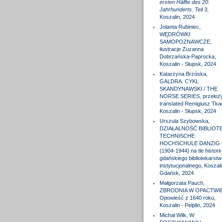
ersten Hälfte des 20.
Jahrhunderts. Teil 3
,
Koszalin, 2024
Jolanta Rubiniec,
WĘDRÓWKI
SAMOPOZNAWCZE,
ilustracje Zuzanna
Dobrzańska-Paprocka,
Koszalin - Słupsk, 2024
Katarzyna Brzóska,
GALDRA. CYKL
SKANDYNAWSKI / THE
NORSE SERIES, przełożył
translated Remigiusz Tka
Koszalin - Słupsk, 2024
Urszula Szybowska,
DZIAŁALNOŚĆ BIBLIOTE
TECHNISCHE
HOCHSCHULE DANZIG
(1904-1944) na tle historii
gdańskiego bibliotekarstw
instytucjonalnego, Koszali
Gdańsk, 2024
Małgorzata Pauch,
ZBRODNIA W OPACTWIE
Opowieść z 1640 roku,
Koszalin - Pelplin, 2024
Michał Wilk, W