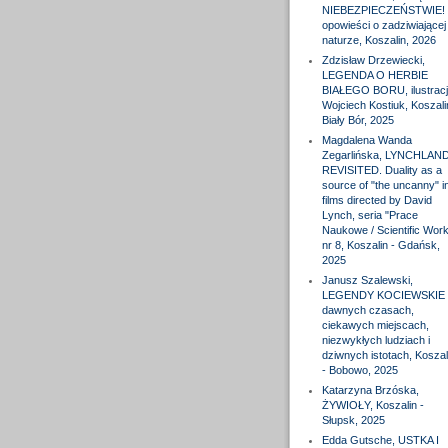
NIEBEZPIECZEŃSTWIE! 
opowieści o zadziwiającej
naturze, Koszalin, 2026
Zdzisław Drzewiecki,
LEGENDA O HERBIE
BIAŁEGO BORU, ilustracj
Wojciech Kostiuk, Koszali
Biały Bór, 2025
Magdalena Wanda
Zegarlińska, LYNCHLAN
REVISITED. Duality as a
source of "the uncanny" i
films directed by David
Lynch, seria "Prace
Naukowe / Scientific Wor
nr 8, Koszalin - Gdańsk,
2025
Janusz Szalewski,
LEGENDY KOCIEWSKIE 
dawnych czasach,
ciekawych miejscach,
niezwykłych ludziach i
dziwnych istotach, Koszal
- Bobowo, 2025
Katarzyna Brzóska,
ŻYWIOŁY, Koszalin -
Słupsk, 2025
Edda Gutsche, USTKA I