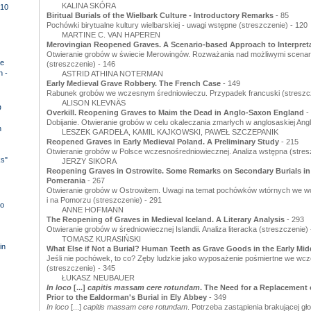
KALINA SKÓRA
10
Biritual Burials of the Wielbark Culture - Introductory Remarks
- 85
Pochówki birytualne kultury wielbarskiej - uwagi wstępne (streszczenie) - 120
MARTINE C. VAN HAPEREN
Merovingian Reopened Graves. A Scenario-based Approach to Interpret
Otwieranie grobów w świecie Merowingów. Rozważania nad możliwymi scenari
e
(streszczenie) - 146
n -
ASTRID ATHINA NOTERMAN
Early Medieval Grave Robbery. The French Case
- 149
Rabunek grobów we wczesnym średniowieczu. Przypadek francuski (streszcz
ALISON KLEVNÄS
D
Overkill. Reopening Graves to Maim the Dead in Anglo-Saxon England
-
Dobijanie. Otwieranie grobów w celu okaleczania zmarłych w anglosaskiej Angli
n
LESZEK GARDEŁA, KAMIL KAJKOWSKI, PAWEŁ SZCZEPANIK
Reopened Graves in Early Medieval Poland. A Preliminary Study
- 215
Otwieranie grobów w Polsce wczesnośredniowiecznej. Analiza wstępna (stres
ks"
JERZY SIKORA
Reopening Graves in Ostrowite. Some Remarks on Secondary Burials in 
Pomerania
- 267
Otwieranie grobów w Ostrowitem. Uwagi na temat pochówków wtórnych we w
i na Pomorzu (streszczenie) - 291
o
ANNE HOFMANN
The Reopening of Graves in Medieval Iceland. A Literary Analysis
- 293
Otwieranie grobów w średniowiecznej Islandii. Analiza literacka (streszczenie) 
TOMASZ KURASIŃSKI
in
What Else if Not a Burial? Human Teeth as Grave Goods in the Early Mid
Jeśli nie pochówek, to co? Zęby ludzkie jako wyposażenie pośmiertne we wc
(streszczenie) - 345
ŁUKASZ NEUBAUER
In loco
[...]
capitis massam cere rotundam
. The Need for a Replacement 
Prior to the Ealdorman's Burial in Ely Abbey
- 349
In loco
[...]
capitis massam cere rotundam
. Potrzeba zastąpienia brakującej g