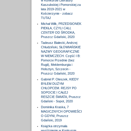
w Konkursie Literatury
Kaszubskiej i Pomorskiej za
lata 2019-2021 w
Kościerzynie - zobacz
TUTAJ
Michał Wilk, PRZEDSIONEK
PIEKŁA, CZYLI
CALL
CENTER
OD ŚRODKA,
Pruszcz Gdański, 2020
Tadeusz Białecki, Andrzej
Chludziński, SŁOWIAŃSKIE
NAZWY GEOGRAFICZNE
W NIEMCZECH. Część I B:
Pomorze Przednie (bez
Rugii), Meklemburgia i
Holsztyn, Szczecin -
Pruszcz Gdański, 2020
Gabriel P. Oleszek, KIEDY
BYŁEM DUŻYM
CHŁOPCEM. REJSY PO
SOPOCIE I CAŁEJ
RESZCIE ŚWIATA, Pruszcz
Gdański - Sopot, 2020
Dominika Kraska, 7
MAGICZNYCH OPOWIEŚCI
O GDYNI, Pruszcz
Gdański, 2019
Książka otrzymała
wyróżnienie w Konkursie