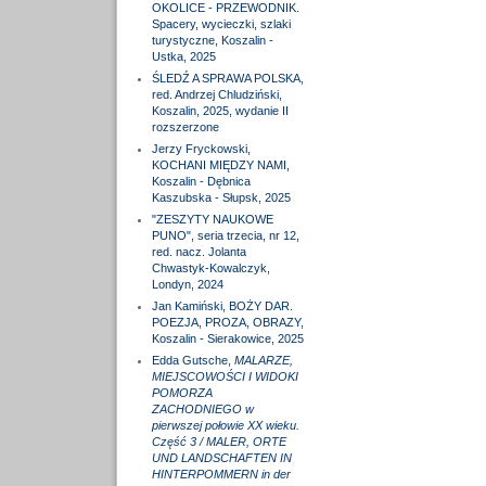
OKOLICE - PRZEWODNIK.
Spacery, wycieczki, szlaki
turystyczne, Koszalin -
Ustka, 2025
ŚLEDŹ A SPRAWA POLSKA,
red. Andrzej Chludziński,
Koszalin, 2025, wydanie II
rozszerzone
Jerzy Fryckowski,
KOCHANI MIĘDZY NAMI,
Koszalin - Dębnica
Kaszubska - Słupsk, 2025
"ZESZYTY NAUKOWE
PUNO", seria trzecia, nr 12,
red. nacz. Jolanta
Chwastyk-Kowalczyk,
Londyn, 2024
Jan Kamiński, BOŻY DAR.
POEZJA, PROZA, OBRAZY,
Koszalin - Sierakowice, 2025
Edda Gutsche,
MALARZE,
MIEJSCOWOŚCI I WIDOKI
POMORZA
ZACHODNIEGO w
pierwszej połowie XX wieku.
Część 3 / MALER, ORTE
UND LANDSCHAFTEN IN
HINTERPOMMERN in der