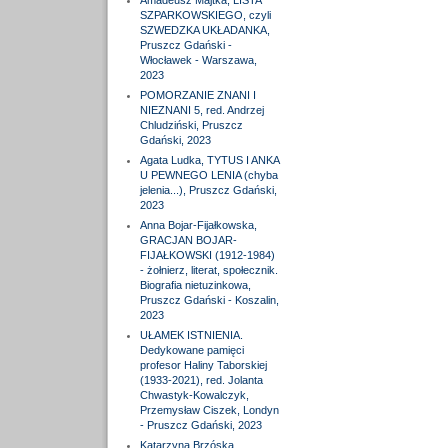
Amadeusz Majtka, LISTA
SZPARKOWSKIEGO, czyli
SZWEDZKA UKŁADANKA,
Pruszcz Gdański -
Włocławek - Warszawa,
2023
POMORZANIE ZNANI I
NIEZNANI 5, red. Andrzej
Chludziński, Pruszcz
Gdański, 2023
Agata Ludka, TYTUS I ANKA
U PEWNEGO LENIA (chyba
jelenia...), Pruszcz Gdański,
2023
Anna Bojar-Fijałkowska,
GRACJAN BOJAR-
FIJAŁKOWSKI (1912-1984)
- żołnierz, literat, społecznik.
Biografia nietuzinkowa,
Pruszcz Gdański - Koszalin,
2023
UŁAMEK ISTNIENIA.
Dedykowane pamięci
profesor Haliny Taborskiej
(1933-2021), red. Jolanta
Chwastyk-Kowalczyk,
Przemysław Ciszek, Londyn
- Pruszcz Gdański, 2023
Katarzyna Brzóska,