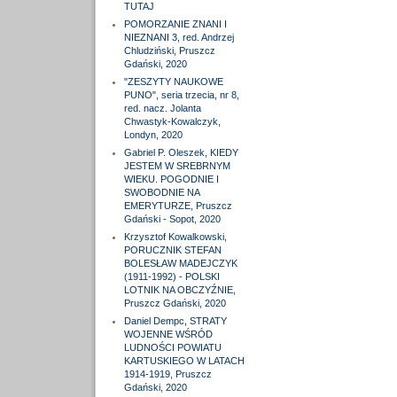
TUTAJ
POMORZANIE ZNANI I
NIEZNANI 3, red. Andrzej
Chludziński, Pruszcz
Gdański, 2020
"ZESZYTY NAUKOWE
PUNO", seria trzecia, nr 8,
red. nacz. Jolanta
Chwastyk-Kowalczyk,
Londyn, 2020
Gabriel P. Oleszek, KIEDY
JESTEM W SREBRNYM
WIEKU. POGODNIE I
SWOBODNIE NA
EMERYTURZE, Pruszcz
Gdański - Sopot, 2020
Krzysztof Kowalkowski,
PORUCZNIK STEFAN
BOLESŁAW MADEJCZYK
(1911-1992) - POLSKI
LOTNIK NA OBCZYŹNIE,
Pruszcz Gdański, 2020
Daniel Dempc, STRATY
WOJENNE WŚRÓD
LUDNOŚCI POWIATU
KARTUSKIEGO W LATACH
1914-1919, Pruszcz
Gdański, 2020