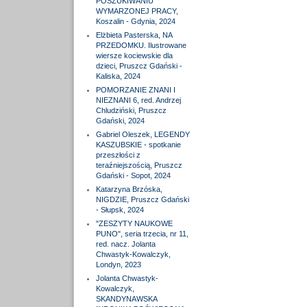
POSZUKIWANIU
WYMARZONEJ PRACY,
Koszalin - Gdynia, 2024
Elżbieta Pasterska, NA
PRZEDOMKU. Ilustrowane
wiersze kociewskie dla
dzieci, Pruszcz Gdański -
Kaliska, 2024
POMORZANIE ZNANI I
NIEZNANI 6, red. Andrzej
Chludziński, Pruszcz
Gdański, 2024
Gabriel Oleszek, LEGENDY
KASZUBSKIE - spotkanie
przeszłości z
teraźniejszością, Pruszcz
Gdański - Sopot, 2024
Katarzyna Brzóska,
NIGDZIE, Pruszcz Gdański
- Słupsk, 2024
"ZESZYTY NAUKOWE
PUNO", seria trzecia, nr 11,
red. nacz. Jolanta
Chwastyk-Kowalczyk,
Londyn, 2023
Jolanta Chwastyk-
Kowalczyk,
SKANDYNAWSKA