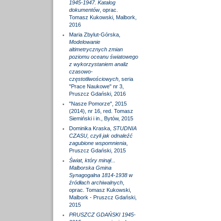
1945-1947. Katalog
dokumentów
, oprac.
Tomasz Kukowski, Malbork,
2016
Maria Zbylut-Górska,
Modelowanie
altimetrycznych zmian
poziomu oceanu światowego
z wykorzystaniem analiz
czasowo-
częstotliwościowych
, seria
"Prace Naukowe" nr 3,
Pruszcz Gdański, 2016
"Nasze Pomorze", 2015
(2014), nr 16, red. Tomasz
Siemiński i in., Bytów, 2015
Dominika Kraska,
STUDNIA
CZASU, czyli jak odnaleźć
zagubione wspomnienia
,
Pruszcz Gdański, 2015
Świat, który minął...
Malborska Gmina
Synagogalna 1814-1938 w
źródłach archiwalnych
,
oprac. Tomasz Kukowski,
Malbork - Pruszcz Gdański,
2015
PRUSZCZ GDAŃSKI 1945-