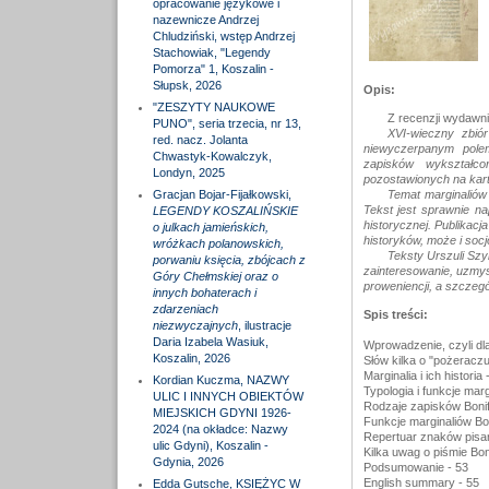
opracowanie językowe i
nazewnicze Andrzej
Chludziński, wstęp Andrzej
Stachowiak, "Legendy
Pomorza" 1, Koszalin -
Słupsk, 2026
Opis:
"ZESZYTY NAUKOWE
Z recenzji wydawni
PUNO", seria trzecia, nr 13,
XVI-wieczny zbiór
red. nacz. Jolanta
niewyczerpanym pole
Chwastyk-Kowalczyk,
zapisków wykształcon
Londyn, 2025
pozostawionych na kart
Gracjan Bojar-Fijałkowski,
Temat marginaliów
Tekst jest sprawnie na
LEGENDY KOSZALIŃSKIE
historycznej. Publikacj
o julkach jamieńskich,
historyków, może i soc
wróżkach polanowskich,
Teksty Urszuli Szy
porwaniu księcia, zbójcach z
zainteresowanie, uzmys
Góry Chełmskiej oraz o
proweniencji, a szczeg
innych bohaterach i
zdarzeniach
Spis treści:
niezwyczajnych
, ilustracje
Daria Izabela Wasiuk,
Wprowadzenie, czyli dla
Koszalin, 2026
Słów kilka o "pożeraczu
Marginalia i ich historia 
Kordian Kuczma, NAZWY
Typologia i funkcje marg
ULIC I INNYCH OBIEKTÓW
Rodzaje zapisków Bonif
MIEJSKICH GDYNI 1926-
Funkcje marginaliów Bon
2024 (na okładce: Nazwy
Repertuar znaków pisar
ulic Gdyni), Koszalin -
Kilka uwag o piśmie Bon
Gdynia, 2026
Podsumowanie - 53
English summary - 55
Edda Gutsche, KSIĘŻYC W