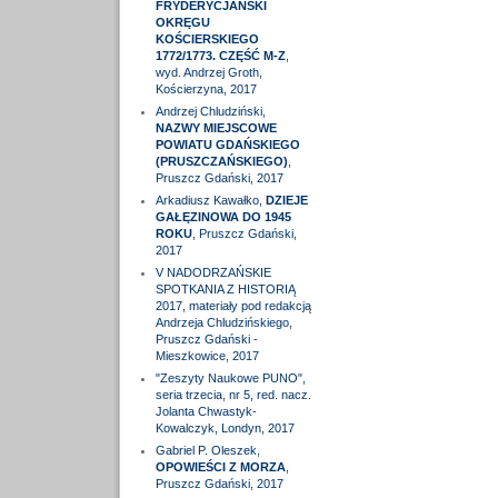
FRYDERYCJAŃSKI
OKRĘGU
KOŚCIERSKIEGO
1772/1773. CZĘŚĆ M-Z
,
wyd. Andrzej Groth,
Kościerzyna, 2017
Andrzej Chludziński,
NAZWY MIEJSCOWE
POWIATU GDAŃSKIEGO
(PRUSZCZAŃSKIEGO)
,
Pruszcz Gdański, 2017
Arkadiusz Kawałko,
DZIEJE
GAŁĘZINOWA DO 1945
ROKU
, Pruszcz Gdański,
2017
V NADODRZAŃSKIE
SPOTKANIA Z HISTORIĄ
2017, materiały pod redakcją
Andrzeja Chludzińskiego,
Pruszcz Gdański -
Mieszkowice, 2017
"Zeszyty Naukowe PUNO",
seria trzecia, nr 5, red. nacz.
Jolanta Chwastyk-
Kowalczyk, Londyn, 2017
Gabriel P. Oleszek,
OPOWIEŚCI Z MORZA
,
Pruszcz Gdański, 2017