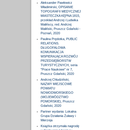
Aleksander Pawłowicz
Władimirski, OPISANIE
TOPOGRAFII MEDYCZNEJ
MIASTECZKA KĘPNA 1815,
przekład Andrzej i Ludwika
Malińscy, red. Andrzej
Maliński, Pruszcz Gdański -
Poznań, 2020
Paulina Prędotka, PUBLIC
RELATIONS.
DŁUGOFALOWA
KOMUNIKACJA
WSPIERAJĄCA ROZWÓJ
PRZEDSIĘBIORSTW
TURYSTYCZNYCH, seria
"Prace Naukowe" nr 7,
Pruszcz Gdański, 2020
Andrzej Chludziński,
NAZWY MIEJSCOWE
POWIATU
NOWODWORSKIEGO
(WOJEWÓDZTWO
POMORSKIE), Pruszcz
Gdański, 2020
Partner wydania: Lokalna
Grupa Działania Żuławy i
Mierzeja
Książka otrzymała nagrodę