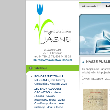
Aktualności
Pub
ul. Zakole 16/8
75-814 Koszalin
tel. 94 719 17 79, 606 44 39 28
biuro@wydawnictwo-jasne.pl
NASZE PUBLI
Publikacje
Tu znajdziecie Państw
w kolejności ich pojawia
POMORZANIE ZNANI I
WYSZUKIWARKA: klawisz
NIEZNANI 7, red. Andrzej
Chludziński, Koszalin, 2026
LEGENDY I LUDOWE
OPOWIEŚCI z miasta
Słupska i powiatu
słupskiego
, zebrał i wydał
Otto Knoop, tłumaczenie,
ilustracje Edda Gutsche,