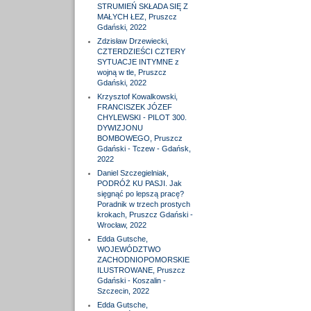
STRUMIEŃ SKŁADA SIĘ Z
MAŁYCH ŁEZ, Pruszcz
Gdański, 2022
Zdzisław Drzewiecki,
CZTERDZIEŚCI CZTERY
SYTUACJE INTYMNE z
wojną w tle, Pruszcz
Gdański, 2022
Krzysztof Kowalkowski,
FRANCISZEK JÓZEF
CHYLEWSKI - PILOT 300.
DYWIZJONU
BOMBOWEGO, Pruszcz
Gdański - Tczew - Gdańsk,
2022
Daniel Szczegielniak,
PODRÓŻ KU PASJI. Jak
sięgnąć po lepszą pracę?
Poradnik w trzech prostych
krokach, Pruszcz Gdański -
Wrocław, 2022
Edda Gutsche,
WOJEWÓDZTWO
ZACHODNIOPOMORSKIE
ILUSTROWANE, Pruszcz
Gdański - Koszalin -
Szczecin, 2022
Edda Gutsche,