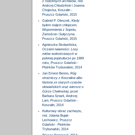
z rodzinnych archiwów
, red.
Andrzej Chludziński i Joanna
Chojecka, Koszalin -
Pruszcz Gdański, 2015
Gabriel P. Oleszek,
Kiedy
byłem małym chłopcem.
Wspomnienia z Sopotu,
Zamościa i Sulęczyna
,
Pruszcz Gdański, 2015
Agnieszka Skolasińska,
Oczami naiwności. Losy
mitów wolnościowych w
polskiej popkulturze po 1989
roku
, Pruszcz Gdański -
Piotrków Trybunalski, 2014
Jan Ernest Benno,
Róg
strażniczy z Koszalina albo
historia ze starych czasów
słowiańskich oraz wiersze o
Górze Chełmskiej
, przeł.
Barbara Sztark, Andrzej
Lam, Pruszcz Gdański -
Koszalin, 2014
Kulturowy obraz zachwytu
,
red. Jolanta Bujak-
Lechowicz, Pruszcz
Gdański - Piotrków
Trybunalski, 2014