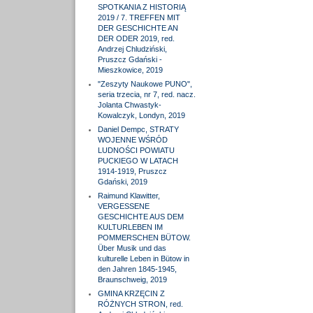
SPOTKANIA Z HISTORIĄ
2019 / 7. TREFFEN MIT
DER GESCHICHTE AN
DER ODER 2019, red.
Andrzej Chludziński,
Pruszcz Gdański -
Mieszkowice, 2019
"Zeszyty Naukowe PUNO",
seria trzecia, nr 7, red. nacz.
Jolanta Chwastyk-
Kowalczyk, Londyn, 2019
Daniel Dempc, STRATY
WOJENNE WŚRÓD
LUDNOŚCI POWIATU
PUCKIEGO W LATACH
1914-1919, Pruszcz
Gdański, 2019
Raimund Klawitter,
VERGESSENE
GESCHICHTE AUS DEM
KULTURLEBEN IM
POMMERSCHEN BÜTOW.
Über Musik und das
kulturelle Leben in Bütow in
den Jahren 1845-1945,
Braunschweig, 2019
GMINA KRZĘCIN Z
RÓŻNYCH STRON, red.