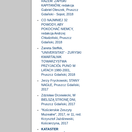
RAZEM. ZAPISKI
KAPITANÓW, redakcja
Gabriel Oleszek, Pruszcz
Gdański - Sopot, 2018
CO NAJMNIEJ 32
POWODY, ABY
POKOCHAĆ NIEMCY,
redakcja Andrzej
Chludziński, Pruszcz
Gdański, 2018
Żaneta Steffek,
"UNIVERSITAS" - ZURYSKI
KWARTALNIK
TOWARZYSTWA
PRZYJACIÓŁ PUNO W
LATACH 1980-2001,
Pruszcz Gdański, 2018
Jerzy Fryckowski, STANY
NAGŁE, Pruszcz Gdański,
2017
Zdzisław Drzewiecki, W
BIELSZĄ STRONĘ DNI,
Pruszcz Gdański, 2017
"Kościerskie Zeszyty
Muzealne", 2017, nr 11, red.
Krzysztof Jażdżewski,
Kościerzyna, 2017
KATASTER