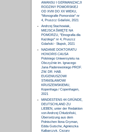
AWANSU I GERMANIZACJI
RODZINY POMORSKIEJ
OD XVIII DO XX WIEKU,
"Monografie Pomorskie" nr
4, Pruszcz Gdański, 2021
Andrzej Stachowiak,
MIEJSCA ŚWIĘTE NA
POMORZU, "Etnografia dla
Każdego" nr 4, Pruszcz
Gdański - Słupsk, 2021
NADANIE DOKTORATU
HONORIS CAUSA
Polskiego Uniwersytetu na
Obczyźnie im. Ignacego
Jana Paderewskiego PROF.
ZW. DR. HAB.
EUGENIUSZOWI
STANISŁAWOWI
KRUSZEWSKIEMU,
Kopenhaga / Copenhagen,
2021
MINDESTENS 44 GRÜNDE,
DEUTSCHLAND ZU
LIEBEN, unter der Redaktion
von Andrzej Chludziński,
Übersetzung aus dem
Polnischen Ilona Gryman,
Edda Gutsche, Agnieszka
Kalbarczyk, Cezary