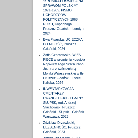
"KRONIKA POŚWIĘCONA
SPRAWOM POLSKIM"
1971-1985. PISMO
UCHODŹCÓW
POLITYCZNYCH 1968
ROKU, Kopenhaga -
Pruszcz Gdański - Londyn,
2024
Ewa Pisarska, UCIECZKA
PO MIŁOŚĆ, Pruszcz
Gdański, 2024
Zofia Czarnowska, WIEŚ
PIECE w promieniu kościoła
Najświętszego Serca Pana
Jezusa z twórczością
Moniki Wałaszewskiej w tle,
Pruszcz Gdański - Piece -
Kaliska, 2024
INWENTARYZACJA
CMENTARZY
EWANGELICKICH GMINY
SŁUPSK, red. Andrzej
Stachowiak, Pruszcz
Gdański - Słupsk - Gdańsk -
Warszawa, 2023
Zdzisław Drzewiecki,
BEZSENNOŚĆ, Pruszcz
Gdański, 2023