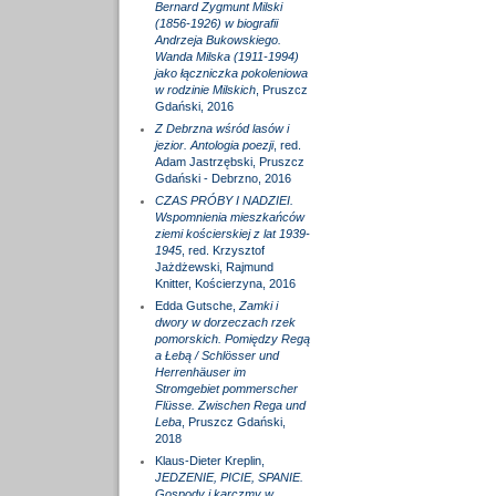
Bernard Zygmunt Milski
(1856-1926) w biografii
Andrzeja Bukowskiego.
Wanda Milska (1911-1994)
jako łączniczka pokoleniowa
w rodzinie Milskich
, Pruszcz
Gdański, 2016
Z Debrzna wśród lasów i
jezior. Antologia poezji
, red.
Adam Jastrzębski, Pruszcz
Gdański - Debrzno, 2016
CZAS PRÓBY I NADZIEI.
Wspomnienia mieszkańców
ziemi kościerskiej z lat 1939-
1945
, red. Krzysztof
Jażdżewski, Rajmund
Knitter, Kościerzyna, 2016
Edda Gutsche,
Zamki i
dwory w dorzeczach rzek
pomorskich. Pomiędzy Regą
a Łebą / Schlösser und
Herrenhäuser im
Stromgebiet pommerscher
Flüsse. Zwischen Rega und
Leba
, Pruszcz Gdański,
2018
Klaus-Dieter Kreplin,
JEDZENIE, PICIE, SPANIE.
Gospody i karczmy w