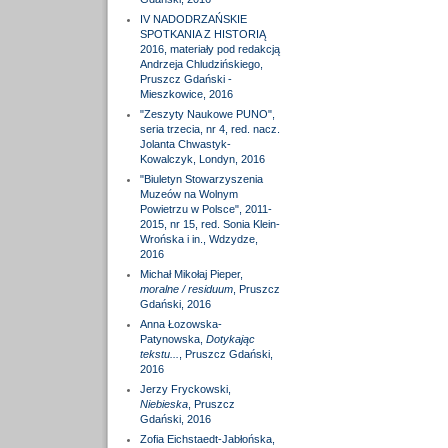
IV NADODRZAŃSKIE
SPOTKANIA Z HISTORIĄ
2016, materiały pod redakcją
Andrzeja Chludzińskiego,
Pruszcz Gdański -
Mieszkowice, 2016
"Zeszyty Naukowe PUNO",
seria trzecia, nr 4, red. nacz.
Jolanta Chwastyk-
Kowalczyk, Londyn, 2016
"Biuletyn Stowarzyszenia
Muzeów na Wolnym
Powietrzu w Polsce", 2011-
2015, nr 15, red. Sonia Klein-
Wrońska i in., Wdzydze,
2016
Michał Mikołaj Pieper,
moralne / residuum
, Pruszcz
Gdański, 2016
Anna Łozowska-
Patynowska,
Dotykając
tekstu...
, Pruszcz Gdański,
2016
Jerzy Fryckowski,
Niebieska
, Pruszcz
Gdański, 2016
Zofia Eichstaedt-Jabłońska,