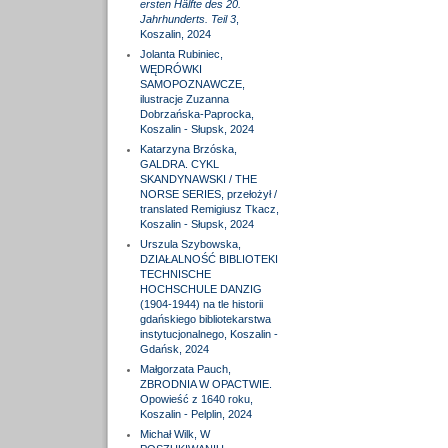
ersten Hälfte des 20.
Jahrhunderts. Teil 3
,
Koszalin, 2024
Jolanta Rubiniec,
WĘDRÓWKI
SAMOPOZNAWCZE,
ilustracje Zuzanna
Dobrzańska-Paprocka,
Koszalin - Słupsk, 2024
Katarzyna Brzóska,
GALDRA. CYKL
SKANDYNAWSKI / THE
NORSE SERIES, przełożył /
translated Remigiusz Tkacz,
Koszalin - Słupsk, 2024
Urszula Szybowska,
DZIAŁALNOŚĆ BIBLIOTEKI
TECHNISCHE
HOCHSCHULE DANZIG
(1904-1944) na tle historii
gdańskiego bibliotekarstwa
instytucjonalnego, Koszalin -
Gdańsk, 2024
Małgorzata Pauch,
ZBRODNIA W OPACTWIE.
Opowieść z 1640 roku,
Koszalin - Pelplin, 2024
Michał Wilk, W