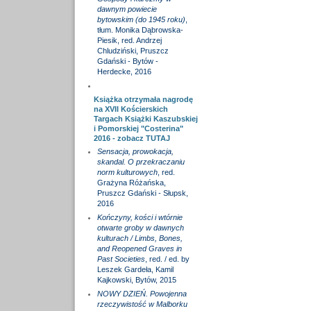
dawnym powiecie
bytowskim (do 1945 roku)
,
tłum. Monika Dąbrowska-
Piesik, red. Andrzej
Chludziński, Pruszcz
Gdański - Bytów -
Herdecke, 2016
Książka otrzymała nagrodę
na XVII Kościerskich
Targach Książki Kaszubskiej
i Pomorskiej "Costerina"
2016 - zobacz
TUTAJ
Sensacja, prowokacja,
skandal. O przekraczaniu
norm kulturowych
, red.
Grażyna Różańska,
Pruszcz Gdański - Słupsk,
2016
Kończyny, kości i wtórnie
otwarte groby w dawnych
kulturach / Limbs, Bones,
and Reopened Graves in
Past Societies
, red. / ed. by
Leszek Gardeła, Kamil
Kajkowski, Bytów, 2015
NOWY DZIEŃ. Powojenna
rzeczywistość w Malborku