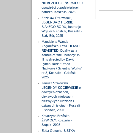
NIEBEZPIECZEŃSTWIE! 10
opowieści o zadziwiającej
naturze, Koszalin, 2026
Zdzisław Drzewiecki,
LEGENDA O HERBIE
BIAŁEGO BORU, ilustracje
Wojciech Kostiuk, Koszalin -
Biały Bór, 2025
Magdalena Wanda
Zegarlińska, LYNCHLAND
REVISITED. Duality as a
source of "the uncanny" in
films directed by David
Lynch, seria "Prace
Naukowe / Scientific Works"
nr 8, Koszalin - Gdańsk,
2025
Janusz Szalewski,
LEGENDY KOCIEWSKIE o
dawnych czasach,
ciekawych miejscach,
niezwykłych ludziach i
dziwnych istotach, Koszalin
- Bobowo, 2025
Katarzyna Brzóska,
ŻYWIOŁY, Koszalin -
Słupsk, 2025
Edda Gutsche, USTKA I