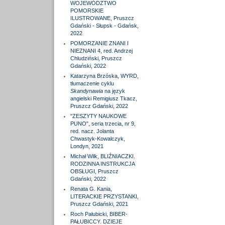
WOJEWÓDZTWO
POMORSKIE
ILUSTROWANE, Pruszcz
Gdański - Słupsk - Gdańsk,
2022
POMORZANIE ZNANI I
NIEZNANI 4, red. Andrzej
Chludziński, Pruszcz
Gdański, 2022
Katarzyna Brzóska, WYRD,
tłumaczenie cyklu
Skandynawia
na język
angielski Remigiusz Tkacz,
Pruszcz Gdański, 2022
"ZESZYTY NAUKOWE
PUNO", seria trzecia, nr 9,
red. nacz. Jolanta
Chwastyk-Kowalczyk,
Londyn, 2021
Michał Wilk, BLIŹNIACZKI.
RODZINNA INSTRUKCJA
OBSŁUGI, Pruszcz
Gdański, 2022
Renata G. Kania,
LITERACKIE PRZYSTANKI,
Pruszcz Gdański, 2021
Roch Pałubicki, BIBER-
PAŁUBICCY. DZIEJE