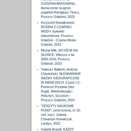
GODZINA BERGMANA,
tłumaczenie na język
angielski Remigiusz Tkacz,
Pruszcz Gdański, 2023
Krzysztof Kowalkowski,
RODEM Z CZARNEJ
WODY. Sylwetki
nietuzinkowe, Pruszcz
Gdański - Czarna Woda -
Gdańsk, 2023
Michał Wilk, WYJŚCIE NA
SŁOŃCE. Wiersze z lat
2005-2016, Pruszcz
Gdański, 2023
Tadeusz Białecki, Andrzej
Chludziński, SŁOWIAŃSKIE
NAZWY GEOGRAFICZNE
W NIEMCZECH. Część I C:
Pomorze Przednie (bez
Rugii), Meklemburgia i
Holsztyn, Szczecin -
Pruszcz Gdański, 2023
"ZESZYTY NAUKOWE
PUNO", seria trzecia, nr 10,
red. nacz. Jolanta
Chwastyk-Kowalczyk,
Londyn, 2022
Izabela Brandt, KAŻDY