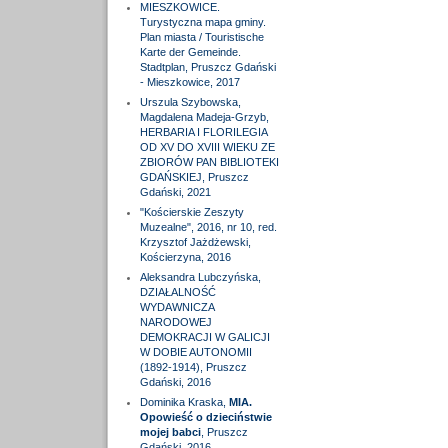
MIESZKOWICE.
Turystyczna mapa gminy.
Plan miasta / Touristische
Karte der Gemeinde.
Stadtplan, Pruszcz Gdański
- Mieszkowice, 2017
Urszula Szybowska,
Magdalena Madeja-Grzyb,
HERBARIA I FLORILEGIA
OD XV DO XVIII WIEKU ZE
ZBIORÓW PAN BIBLIOTEKI
GDAŃSKIEJ, Pruszcz
Gdański, 2021
"Kościerskie Zeszyty
Muzealne", 2016, nr 10, red.
Krzysztof Jażdżewski,
Kościerzyna, 2016
Aleksandra Lubczyńska,
DZIAŁALNOŚĆ
WYDAWNICZA
NARODOWEJ
DEMOKRACJI W GALICJI
W DOBIE AUTONOMII
(1892-1914), Pruszcz
Gdański, 2016
Dominika Kraska,
MIA.
Opowieść o dzieciństwie
mojej babci
, Pruszcz
Gdański, 2016