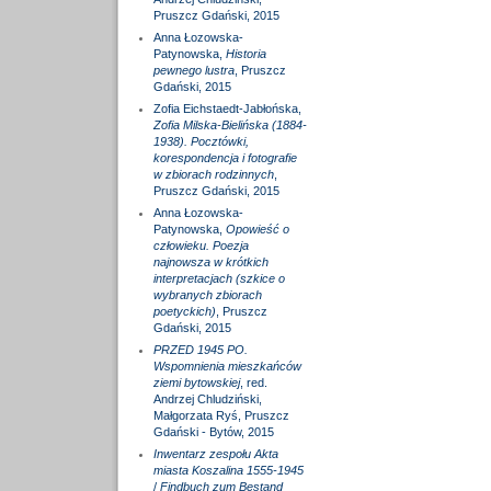
Pruszcz Gdański, 2015
Anna Łozowska-
Patynowska,
Historia
pewnego lustra
, Pruszcz
Gdański, 2015
Zofia Eichstaedt-Jabłońska,
Zofia Milska-Bielińska (1884-
1938). Pocztówki,
korespondencja i fotografie
w zbiorach rodzinnych
,
Pruszcz Gdański, 2015
Anna Łozowska-
Patynowska,
Opowieść o
człowieku. Poezja
najnowsza w krótkich
interpretacjach (szkice o
wybranych zbiorach
poetyckich)
, Pruszcz
Gdański, 2015
PRZED 1945 PO.
Wspomnienia mieszkańców
ziemi bytowskiej
, red.
Andrzej Chludziński,
Małgorzata Ryś, Pruszcz
Gdański - Bytów, 2015
Inwentarz zespołu Akta
miasta Koszalina 1555-1945
/
Findbuch zum Bestand