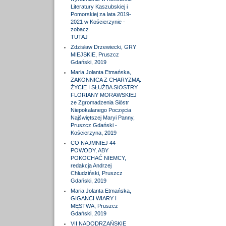
Literatury Kaszubskiej i
Pomorskiej za lata 2019-
2021 w Kościerzynie -
zobacz
TUTAJ
Zdzisław Drzewiecki, GRY
MIEJSKIE, Pruszcz
Gdański, 2019
Maria Jolanta Etmańska,
ZAKONNICA Z CHARYZMĄ.
ŻYCIE I SŁUŻBA SIOSTRY
FLORIANY MORAWSKIEJ
ze Zgromadzenia Sióstr
Niepokalanego Poczęcia
Najświętszej Maryi Panny,
Pruszcz Gdański -
Kościerzyna, 2019
CO NAJMNIEJ 44
POWODY, ABY
POKOCHAĆ NIEMCY,
redakcja Andrzej
Chludziński, Pruszcz
Gdański, 2019
Maria Jolanta Etmańska,
GIGANCI WIARY I
MĘSTWA, Pruszcz
Gdański, 2019
VII NADODRZAŃSKIE