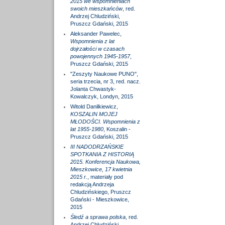
2015 we wspomnieniach
swoich mieszkańców
, red.
Andrzej Chludziński,
Pruszcz Gdański, 2015
Aleksander Pawelec,
Wspomnienia z lat
dojrzałości w czasach
powojennych 1945-1957
,
Pruszcz Gdański, 2015
"Zeszyty Naukowe PUNO",
seria trzecia, nr 3, red. nacz.
Jolanta Chwastyk-
Kowalczyk, Londyn, 2015
Witold Danilkiewicz,
KOSZALIN MOJEJ
MŁODOŚCI. Wspomnienia z
lat 1955-1980
, Koszalin -
Pruszcz Gdański, 2015
III NADODRZAŃSKIE
SPOTKANIA Z HISTORIĄ
2015. Konferencja Naukowa,
Mieszkowice, 17 kwietnia
2015 r.
, materiały pod
redakcją Andrzeja
Chludzińskiego, Pruszcz
Gdański - Mieszkowice,
2015
Śledź a sprawa polska
, red.
Andrzej Chludziński,