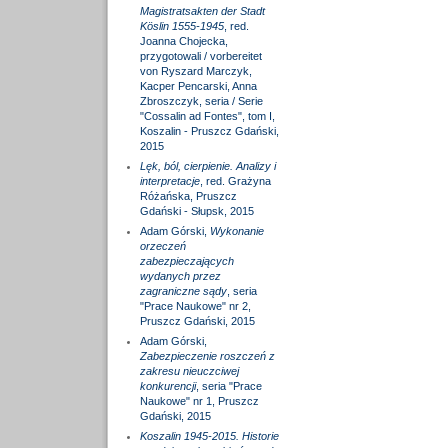
Magistratsakten der Stadt
Köslin 1555-1945
, red.
Joanna Chojecka,
przygotowali / vorbereitet
von Ryszard Marczyk,
Kacper Pencarski, Anna
Zbroszczyk, seria / Serie
"Cossalin ad Fontes", tom I,
Koszalin - Pruszcz Gdański,
2015
Lęk, ból, cierpienie. Analizy i
interpretacje
, red. Grażyna
Różańska, Pruszcz
Gdański - Słupsk, 2015
Adam Górski,
Wykonanie
orzeczeń
zabezpieczających
wydanych przez
zagraniczne sądy
, seria
"Prace Naukowe" nr 2,
Pruszcz Gdański, 2015
Adam Górski,
Zabezpieczenie roszczeń z
zakresu nieuczciwej
konkurencji
, seria "Prace
Naukowe" nr 1, Pruszcz
Gdański, 2015
Koszalin 1945-2015. Historie