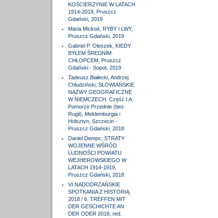
KOŚCIERZYNIE W LATACH
1914-2018, Pruszcz
Gdański, 2019
Maria Mickoś, RYBY I LWY,
Pruszcz Gdański, 2019
Gabriel P. Oleszek, KIEDY
BYŁEM ŚREDNIM
CHŁOPCEM, Pruszcz
Gdański - Sopot, 2019
Tadeusz Białecki, Andrzej
Chludziński, SŁOWIAŃSKIE
NAZWY GEOGRAFICZNE
W NIEMCZECH. Część I A:
Pomorze Przednie (bez
Rugii), Meklemburgia i
Holsztyn, Szczecin -
Pruszcz Gdański, 2018
Daniel Dempc, STRATY
WOJENNE WŚRÓD
LUDNOŚCI POWIATU
WEJHEROWSKIEGO W
LATACH 1914-1919,
Pruszcz Gdański, 2018
VI NADODRZAŃSKIE
SPOTKANIA Z HISTORIĄ
2018 / 6. TREFFEN MIT
DER GESCHICHTE AN
DER ODER 2018, red.