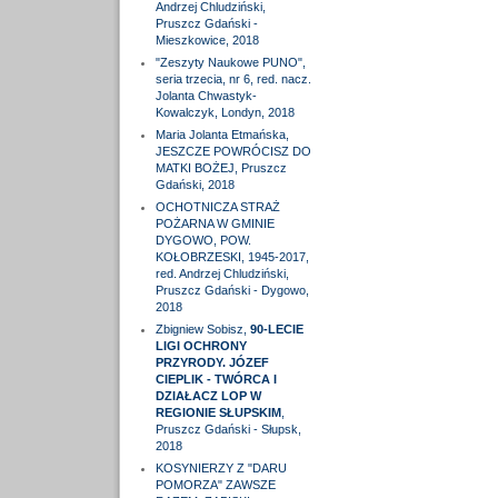
Andrzej Chludziński,
Pruszcz Gdański -
Mieszkowice, 2018
"Zeszyty Naukowe PUNO",
seria trzecia, nr 6, red. nacz.
Jolanta Chwastyk-
Kowalczyk, Londyn, 2018
Maria Jolanta Etmańska,
JESZCZE POWRÓCISZ DO
MATKI BOŻEJ, Pruszcz
Gdański, 2018
OCHOTNICZA STRAŻ
POŻARNA W GMINIE
DYGOWO, POW.
KOŁOBRZESKI, 1945-2017,
red. Andrzej Chludziński,
Pruszcz Gdański - Dygowo,
2018
Zbigniew Sobisz,
90-LECIE
LIGI OCHRONY
PRZYRODY. JÓZEF
CIEPLIK - TWÓRCA I
DZIAŁACZ LOP W
REGIONIE SŁUPSKIM
,
Pruszcz Gdański - Słupsk,
2018
KOSYNIERZY Z "DARU
POMORZA" ZAWSZE