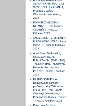
Amadeusz Majtka, LISTA
SZPARKOWSKIEGO, czyli
SZWEDZKA UKŁADANKA,
Pruszcz Gdański -
Włocławek - Warszawa,
2023
POMORZANIE ZNANI I
NIEZNANI 5, red. Andrzej
Chludziński, Pruszcz
Gdański, 2023
Agata Ludka, TYTUS I ANKA
U PEWNEGO LENIA (chyba
jelenia...), Pruszcz Gdański,
2023
Anna Bojar-Fijałkowska,
GRACJAN BOJAR-
FIJAŁKOWSKI (1912-1984)
- żołnierz, literat, społecznik.
Biografia nietuzinkowa,
Pruszcz Gdański - Koszalin,
2023
UŁAMEK ISTNIENIA.
Dedykowane pamięci
profesor Haliny Taborskiej
(1933-2021), red. Jolanta
Chwastyk-Kowalczyk,
Przemysław Ciszek, Londyn
- Pruszcz Gdański, 2023
Katarzyna Brzóska,