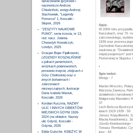
opracowanie językowe i
nazewnicze Andrzej
Chludziński, wstęp Andrzej
Stachowiak, "Legendy
Pomorza" 1, Koszalin -
Słupsk, 2026
Opis:
"ZESZYTY NAUKOWE
W 2009 roku przypadła 
Kaszubach, oraz 70. ro
PUNO", seria trzecia, nr 13,
zakrzewskiego, wybitne
red. nacz. Jolanta
1939 oraz prezesa jego 
Chwastyk-Kowalczyk,
Zachodnio-Kaszubskiego
Londyn, 2025
naukowa pt. "Działalno
Gracjan Bojar-Fijałkowski,
międzywojennym" pod k
LEGENDY KOSZALIŃSKIE
Pomorskiej w Słupsku. 
o julkach jamieńskich,
wróżkach polanowskich,
porwaniu księcia, zbójcach z
Spis treści:
Góry Chełmskiej oraz o
Wstęp - 7
innych bohaterach i
zdarzeniach
Marian Mroczko,
Polacy
niezwyczajnych
, ilustracje
Marzena Zawisza,
Pańs
Daria Izabela Wasiuk,
działalności narodowe
Koszalin, 2026
Małgorzata Mastalerz-
37
Kordian Kuczma, NAZWY
Lech Bończa-Bystrzyck
ULIC I INNYCH OBIEKTÓW
latach 1919-1939
- 59
MIEJSKICH GDYNI 1926-
Janusz Kopydłowski,
S
2024 (na okładce: Nazwy
Maciej Kwaśkiewicz,
St
ulic Gdyni), Koszalin -
Józefa Kisielewskiego
-
Gdynia, 2026
Tomasz Rembalski,
Cys
Edda Gutsche, KSIĘŻYC W
losy
- 93