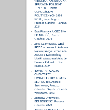
"KRONIKA POŚWIĘCONA
SPRAWOM POLSKIM"
1971-1985. PISMO
UCHODŹCÓW
POLITYCZNYCH 1968
ROKU, Kopenhaga -
Pruszcz Gdański - Londyn,
2024
Ewa Pisarska, UCIECZKA
PO MIŁOŚĆ, Pruszcz
Gdański, 2024
Zofia Czarnowska, WIEŚ
PIECE w promieniu kościoła
Najświętszego Serca Pana
Jezusa z twórczością
Moniki Wałaszewskiej w tle,
Pruszcz Gdański - Piece -
Kaliska, 2024
INWENTARYZACJA
CMENTARZY
EWANGELICKICH GMINY
SŁUPSK, red. Andrzej
Stachowiak, Pruszcz
Gdański - Słupsk - Gdańsk -
Warszawa, 2023
Zdzisław Drzewiecki,
BEZSENNOŚĆ, Pruszcz
Gdański, 2023