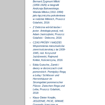
Bernard Zygmunt Milski
(1856-1926) w biografii
Andrzeja Bukowskiego.
Wanda Milska (1911-1994)
jako łączniczka pokoleniowa
w rodzinie Milskich
, Pruszcz
Gdański, 2016
Z Debrzna wśród lasów i
jezior. Antologia poezji
, red.
Adam Jastrzębski, Pruszcz
Gdański - Debrzno, 2016
CZAS PRÓBY I NADZIEI.
Wspomnienia mieszkańców
ziemi kościerskiej z lat 1939-
1945
, red. Krzysztof
Jażdżewski, Rajmund
Knitter, Kościerzyna, 2016
Edda Gutsche,
Zamki i
dwory w dorzeczach rzek
pomorskich. Pomiędzy Regą
a Łebą / Schlösser und
Herrenhäuser im
Stromgebiet pommerscher
Flüsse. Zwischen Rega und
Leba
, Pruszcz Gdański,
2018
Klaus-Dieter Kreplin,
JEDZENIE, PICIE, SPANIE.
Gospody i karczmy w