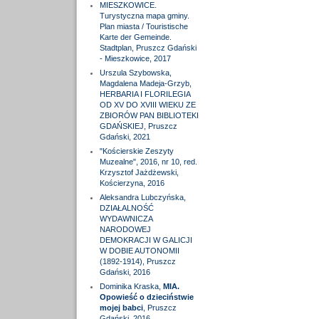
MIESZKOWICE.
Turystyczna mapa gminy.
Plan miasta / Touristische
Karte der Gemeinde.
Stadtplan, Pruszcz Gdański
- Mieszkowice, 2017
Urszula Szybowska,
Magdalena Madeja-Grzyb,
HERBARIA I FLORILEGIA
OD XV DO XVIII WIEKU ZE
ZBIORÓW PAN BIBLIOTEKI
GDAŃSKIEJ, Pruszcz
Gdański, 2021
"Kościerskie Zeszyty
Muzealne", 2016, nr 10, red.
Krzysztof Jażdżewski,
Kościerzyna, 2016
Aleksandra Lubczyńska,
DZIAŁALNOŚĆ
WYDAWNICZA
NARODOWEJ
DEMOKRACJI W GALICJI
W DOBIE AUTONOMII
(1892-1914), Pruszcz
Gdański, 2016
Dominika Kraska,
MIA.
Opowieść o dzieciństwie
mojej babci
, Pruszcz
Gdański, 2016