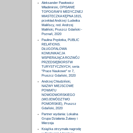
Aleksander Pawłowicz
Władimirski, OPISANIE
TOPOGRAFII MEDYCZNEJ
MIASTECZKA KĘPNA 1815,
przekład Andrzej i Ludwika
Malińscy, red. Andrzej
Maliński, Pruszcz Gdański -
Poznań, 2020
Paulina Prędotka, PUBLIC
RELATIONS.
DŁUGOFALOWA
KOMUNIKACJA
WSPIERAJĄCA ROZWÓJ
PRZEDSIĘBIORSTW
TURYSTYCZNYCH, seria
"Prace Naukowe" nr 7,
Pruszcz Gdański, 2020
Andrzej Chludziński,
NAZWY MIEJSCOWE
POWIATU
NOWODWORSKIEGO
(WOJEWÓDZTWO
POMORSKIE), Pruszcz
Gdański, 2020
Partner wydania: Lokalna
Grupa Działania Żuławy i
Mierzeja
Książka otrzymała nagrodę