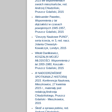
2015 we wspomnieniach
swoich mieszkańców
, red.
Andrzej Chludziński,
Pruszcz Gdański, 2015
Aleksander Pawelec,
Wspomnienia z lat
dojrzałości w czasach
powojennych 1945-1957
,
Pruszcz Gdański, 2015
"Zeszyty Naukowe PUNO",
seria trzecia, nr 3, red. nacz.
Jolanta Chwastyk-
Kowalczyk, Londyn, 2015
Witold Danilkiewicz,
KOSZALIN MOJEJ
MŁODOŚCI. Wspomnienia z
lat 1955-1980
, Koszalin -
Pruszcz Gdański, 2015
III NADODRZAŃSKIE
SPOTKANIA Z HISTORIĄ
2015. Konferencja Naukowa,
Mieszkowice, 17 kwietnia
2015 r.
, materiały pod
redakcją Andrzeja
Chludzińskiego, Pruszcz
Gdański - Mieszkowice,
2015
Śledź a sprawa polska
, red.
Andrzej Chludziński,