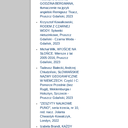
GODZINA BERGMANA,
tłumaczenie na język
angielski Remigiusz Tkacz,
Pruszcz Gdański, 2023
Krzysztof Kowalkowski,
RODEM Z CZARNEJ
WODY. Sylwetki
nietuzinkowe, Pruszcz
Gdański - Czarna Woda -
Gdańsk, 2023
Michał Wilk, WYJŚCIE NA
SŁOŃCE. Wiersze z lat
2005-2016, Pruszcz
Gdański, 2023
Tadeusz Białecki, Andrzej
Chludziński, SŁOWIAŃSKIE
NAZWY GEOGRAFICZNE
W NIEMCZECH. Część I C:
Pomorze Przednie (bez
Rugii), Meklemburgia i
Holsztyn, Szczecin -
Pruszcz Gdański, 2023
"ZESZYTY NAUKOWE
PUNO", seria trzecia, nr 10,
red. nacz. Jolanta
Chwastyk-Kowalczyk,
Londyn, 2022
Izabela Brandt, KAŻDY