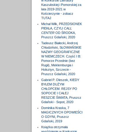
w Konkursie Literatury
Kaszubskiej i Pomorskiej za
lata 2019-2021 w
Kościerzynie - zobacz
TUTAJ
Michał Wilk, PRZEDSIONEK
PIEKŁA, CZYLI
CALL
CENTER
OD ŚRODKA,
Pruszcz Gdański, 2020
Tadeusz Białecki, Andrzej
Chludziński, SŁOWIAŃSKIE
NAZWY GEOGRAFICZNE
W NIEMCZECH. Część I B:
Pomorze Przednie (bez
Rugii), Meklemburgia i
Holsztyn, Szczecin -
Pruszcz Gdański, 2020
Gabriel P. Oleszek, KIEDY
BYŁEM DUŻYM
CHŁOPCEM. REJSY PO
SOPOCIE I CAŁEJ
RESZCIE ŚWIATA, Pruszcz
Gdański - Sopot, 2020
Dominika Kraska, 7
MAGICZNYCH OPOWIEŚCI
O GDYNI, Pruszcz
Gdański, 2019
Książka otrzymała
wyróżnienie w Konkursie