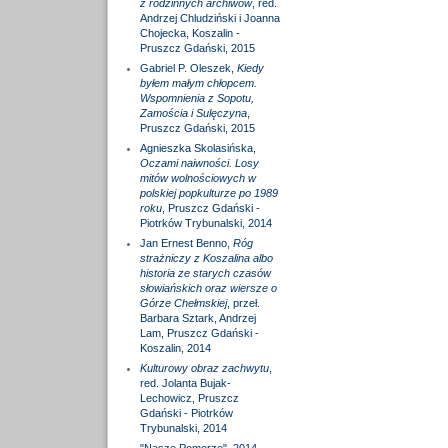
z rodzinnych archiwów
, red.
Andrzej Chludziński i Joanna
Chojecka, Koszalin -
Pruszcz Gdański, 2015
Gabriel P. Oleszek,
Kiedy
byłem małym chłopcem.
Wspomnienia z Sopotu,
Zamościa i Sulęczyna
,
Pruszcz Gdański, 2015
Agnieszka Skolasińska,
Oczami naiwności. Losy
mitów wolnościowych w
polskiej popkulturze po 1989
roku
, Pruszcz Gdański -
Piotrków Trybunalski, 2014
Jan Ernest Benno,
Róg
strażniczy z Koszalina albo
historia ze starych czasów
słowiańskich oraz wiersze o
Górze Chełmskiej
, przeł.
Barbara Sztark, Andrzej
Lam, Pruszcz Gdański -
Koszalin, 2014
Kulturowy obraz zachwytu
,
red. Jolanta Bujak-
Lechowicz, Pruszcz
Gdański - Piotrków
Trybunalski, 2014