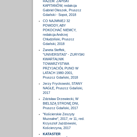
RAZEM. ZAPISKI
KAPITANÓW, redakcja
Gabriel Oleszek, Pruszcz
Gdański - Sopot, 2018
CO NAJMNIEJ 32
POWODY, ABY
POKOCHAĆ NIEMCY,
redakcja Andrzej
Chludziński, Pruszcz
Gdański, 2018
Żaneta Steffek,
"UNIVERSITAS" - ZURYSKI
KWARTALNIK
TOWARZYSTWA
PRZYJACIÓŁ PUNO W
LATACH 1980-2001,
Pruszcz Gdański, 2018
Jerzy Fryckowski, STANY
NAGŁE, Pruszcz Gdański,
2017
Zdzisław Drzewiecki, W
BIELSZĄ STRONĘ DNI,
Pruszcz Gdański, 2017
"Kościerskie Zeszyty
Muzealne", 2017, nr 11, red.
Krzysztof Jażdżewski,
Kościerzyna, 2017
KATASTER