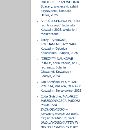
OKOLICE - PRZEWODNIK.
Spacery, wycieczki, szlaki
turystyczne, Koszalin -
Ustka, 2025
ŚLEDŹ A SPRAWA POLSKA,
red. Andrzej Chludziński,
Koszalin, 2025, wydanie II
rozszerzone
Jerzy Fryckowski,
KOCHANI MIĘDZY NAMI,
Koszalin - Dębnica
Kaszubska - Słupsk, 2025
"ZESZYTY NAUKOWE
PUNO", seria trzecia, nr 12,
red. nacz. Jolanta
Chwastyk-Kowalczyk,
Londyn, 2024
Jan Kamiński, BOŻY DAR.
POEZJA, PROZA, OBRAZY,
Koszalin - Sierakowice, 2025
Edda Gutsche,
MALARZE,
MIEJSCOWOŚCI I WIDOKI
POMORZA
ZACHODNIEGO w
pierwszej połowie XX wieku.
Część 3 / MALER, ORTE
UND LANDSCHAFTEN IN
HINTERPOMMERN in der