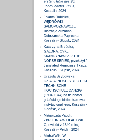
ersten Hälfte des 20.
Jahrhunderts. Teil 3
,
Koszalin, 2024
Jolanta Rubiniec,
WĘDRÓWKI
SAMOPOZNAWCZE,
ilustracje Zuzanna
Dobrzańska-Paprocka,
Koszalin - Słupsk, 2024
Katarzyna Brzóska,
GALDRA. CYKL
SKANDYNAWSKI / THE
NORSE SERIES, przełożył /
translated Remigiusz Tkacz,
Koszalin - Słupsk, 2024
Urszula Szybowska,
DZIAŁALNOŚĆ BIBLIOTEKI
TECHNISCHE
HOCHSCHULE DANZIG
(1904-1944) na tle historii
gdańskiego bibliotekarstwa
instytucjonalnego, Koszalin -
Gdańsk, 2024
Małgorzata Pauch,
ZBRODNIA W OPACTWIE.
Opowieść z 1640 roku,
Koszalin - Pelplin, 2024
Michał Wilk, W