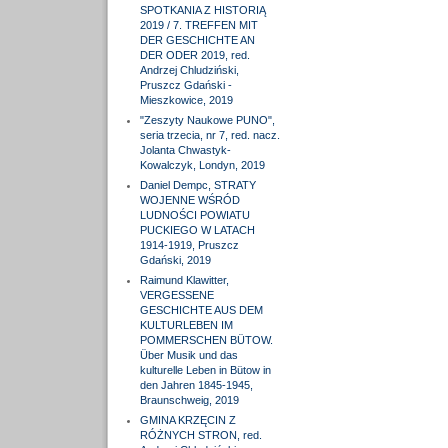
SPOTKANIA Z HISTORIĄ
2019 / 7. TREFFEN MIT
DER GESCHICHTE AN
DER ODER 2019, red.
Andrzej Chludziński,
Pruszcz Gdański -
Mieszkowice, 2019
"Zeszyty Naukowe PUNO",
seria trzecia, nr 7, red. nacz.
Jolanta Chwastyk-
Kowalczyk, Londyn, 2019
Daniel Dempc, STRATY
WOJENNE WŚRÓD
LUDNOŚCI POWIATU
PUCKIEGO W LATACH
1914-1919, Pruszcz
Gdański, 2019
Raimund Klawitter,
VERGESSENE
GESCHICHTE AUS DEM
KULTURLEBEN IM
POMMERSCHEN BÜTOW.
Über Musik und das
kulturelle Leben in Bütow in
den Jahren 1845-1945,
Braunschweig, 2019
GMINA KRZĘCIN Z
RÓŻNYCH STRON, red.