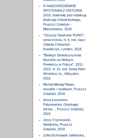
IV NADODRZAŃSKIE
SPOTKANIA Z HISTORIĄ
2016, materiały pod redakcją
Andrzeja Chludzińskiego,
Pruszcz Gdański -
Mieszkowice, 2016
"Zeszyty Naukowe PUNO",
seria trzecia, nr 4, red. nacz.
Jolanta Chwastyk-
Kowalczyk, Londyn, 2016
"Biuletyn Stowarzyszenia
Muzeów na Wolnym
Powietrzu w Polsce", 2011-
2015, nr 15, red. Sonia Klein-
Wrońska i in., Wdzydze,
2016
Michał Mikołaj Pieper,
moralne / residuum
, Pruszcz
Gdański, 2016
Anna Łozowska-
Patynowska,
Dotykając
tekstu...
, Pruszcz Gdański,
2016
Jerzy Fryckowski,
Niebieska
, Pruszcz
Gdański, 2016
Zofia Eichstaedt-Jabłońska,