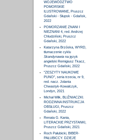
WOJEWÓDZTWO
POMORSKIE
ILUSTROWANE, Pruszcz
Gdański - Słupsk - Gdańsk,
2022
POMORZANIE ZNANI I
NIEZNANI 4, red. Andrzej
Chludziński, Pruszcz
Gdański, 2022
Katarzyna Brzóska, WYRD,
tłumaczenie cyklu
Skandynawia
na język
angielski Remigiusz Tkacz,
Pruszcz Gdański, 2022
"ZESZYTY NAUKOWE
PUNO", seria trzecia, nr 9,
red. nacz. Jolanta
Chwastyk-Kowalczyk,
Londyn, 2021
Michał Wilk, BLIŹNIACZKI.
RODZINNA INSTRUKCJA
OBSŁUGI, Pruszcz
Gdański, 2022
Renata G. Kania,
LITERACKIE PRZYSTANKI,
Pruszcz Gdański, 2021
Roch Pałubicki, BIBER-
PAŁUBICCY. DZIEJE