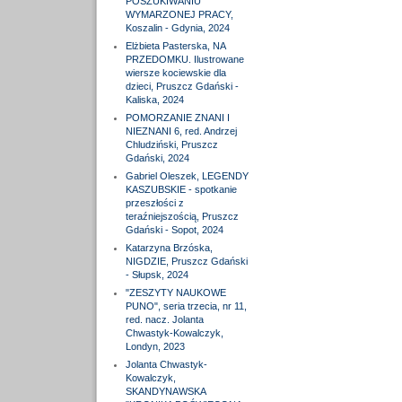
POSZUKIWANIU
WYMARZONEJ PRACY,
Koszalin - Gdynia, 2024
Elżbieta Pasterska, NA
PRZEDOMKU. Ilustrowane
wiersze kociewskie dla
dzieci, Pruszcz Gdański -
Kaliska, 2024
POMORZANIE ZNANI I
NIEZNANI 6, red. Andrzej
Chludziński, Pruszcz
Gdański, 2024
Gabriel Oleszek, LEGENDY
KASZUBSKIE - spotkanie
przeszłości z
teraźniejszością, Pruszcz
Gdański - Sopot, 2024
Katarzyna Brzóska,
NIGDZIE, Pruszcz Gdański
- Słupsk, 2024
"ZESZYTY NAUKOWE
PUNO", seria trzecia, nr 11,
red. nacz. Jolanta
Chwastyk-Kowalczyk,
Londyn, 2023
Jolanta Chwastyk-
Kowalczyk,
SKANDYNAWSKA