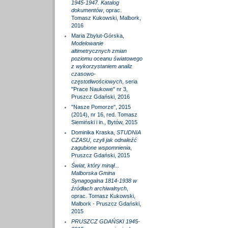
1945-1947. Katalog
dokumentów
, oprac.
Tomasz Kukowski, Malbork,
2016
Maria Zbylut-Górska,
Modelowanie
altimetrycznych zmian
poziomu oceanu światowego
z wykorzystaniem analiz
czasowo-
częstotliwościowych
, seria
"Prace Naukowe" nr 3,
Pruszcz Gdański, 2016
"Nasze Pomorze", 2015
(2014), nr 16, red. Tomasz
Siemiński i in., Bytów, 2015
Dominika Kraska,
STUDNIA
CZASU, czyli jak odnaleźć
zagubione wspomnienia
,
Pruszcz Gdański, 2015
Świat, który minął...
Malborska Gmina
Synagogalna 1814-1938 w
źródłach archiwalnych
,
oprac. Tomasz Kukowski,
Malbork - Pruszcz Gdański,
2015
PRUSZCZ GDAŃSKI 1945-