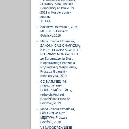
Literatury Kaszubskiej i
Pomorskiej za lata 2019-
2021 w Kościerzynie -
zobacz
TUTAJ
Zdzisław Drzewiecki, GRY
MIEJSKIE, Pruszcz
Gdański, 2019
Maria Jolanta Etmańska,
ZAKONNICA Z CHARYZMĄ.
ŻYCIE I SŁUŻBA SIOSTRY
FLORIANY MORAWSKIEJ
ze Zgromadzenia Sióstr
Niepokalanego Poczęcia
Najświętszej Maryi Panny,
Pruszcz Gdański -
Kościerzyna, 2019
CO NAJMNIEJ 44
POWODY, ABY
POKOCHAĆ NIEMCY,
redakcja Andrzej
Chludziński, Pruszcz
Gdański, 2019
Maria Jolanta Etmańska,
GIGANCI WIARY I
MĘSTWA, Pruszcz
Gdański, 2019
VII NADODRZAŃSKIE