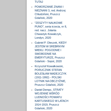
TUTAJ
POMORZANIE ZNANI I
NIEZNANI 3, red. Andrzej
Chludziński, Pruszcz
Gdański, 2020
"ZESZYTY NAUKOWE
PUNO", seria trzecia, nr 8,
red. nacz. Jolanta
Chwastyk-Kowalczyk,
Londyn, 2020
Gabriel P. Oleszek, KIEDY
JESTEM W SREBRNYM
WIEKU. POGODNIE I
SWOBODNIE NA
EMERYTURZE, Pruszcz
Gdański - Sopot, 2020
Krzysztof Kowalkowski,
PORUCZNIK STEFAN
BOLESŁAW MADEJCZYK
(1911-1992) - POLSKI
LOTNIK NA OBCZYŹNIE,
Pruszcz Gdański, 2020
Daniel Dempc, STRATY
WOJENNE WŚRÓD
LUDNOŚCI POWIATU
KARTUSKIEGO W LATACH
1914-1919, Pruszcz
Gdański, 2020