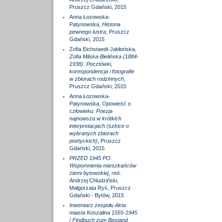
Pruszcz Gdański, 2015
Anna Łozowska-
Patynowska,
Historia
pewnego lustra
, Pruszcz
Gdański, 2015
Zofia Eichstaedt-Jabłońska,
Zofia Milska-Bielińska (1884-
1938). Pocztówki,
korespondencja i fotografie
w zbiorach rodzinnych
,
Pruszcz Gdański, 2015
Anna Łozowska-
Patynowska,
Opowieść o
człowieku. Poezja
najnowsza w krótkich
interpretacjach (szkice o
wybranych zbiorach
poetyckich)
, Pruszcz
Gdański, 2015
PRZED 1945 PO.
Wspomnienia mieszkańców
ziemi bytowskiej
, red.
Andrzej Chludziński,
Małgorzata Ryś, Pruszcz
Gdański - Bytów, 2015
Inwentarz zespołu Akta
miasta Koszalina 1555-1945
/
Findbuch zum Bestand