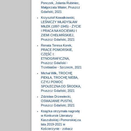
Ponczek, Jolanta Rubiniec,
Małgorzata Wiater, Pruszcz
Gdański, 2021
Krzysztof Kowalkowski,
LEŚNICZY WŁADYSŁAW
MIŁEK (1897-1945) - ŻYCIE
I PRACA NA KOCIEWIU I
ZIEMI CHEŁMIŃSKIEJ,
Pruszcz Gdański, 2021
Renata Teresa Korek,
PRACE POMORSKIE,
CZĘŚĆ I:
ETNOGRAFICZNA,
Pruszcz Gdański -
Trzebiatów - Szczecin, 2021
Michał Wilk, TROCHĘ
PIEKŁA, TROCHĘ NIEBA,
CZYLI POMOC
SPOŁECZNA OD ŚRODKA,
Pruszcz Gdański, 2021
Zdzisław Drzewiecki,
OSWAJANIE PUSTKI,
Pruszcz Gdański, 2021
Książka otrzymała nagrodę
w Konkursie Literatury
Kaszubskiej i Pomorskiej za
lata 2019-2021 w
Kościerzynie - zobacz