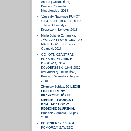
Andrzej Chludziński,
Pruszcz Gdański -
Mieszkowice, 2018
"Zeszyty Naukowe PUNO",
seria trzecia, nr 6, red. nacz.
Jolanta Chwastyk-
Kowalczyk, Londyn, 2018
Maria Jolanta Etmańska,
JESZCZE POWRÓCISZ DO
MATKI BOŻEJ, Pruszcz
Gdański, 2018
OCHOTNICZA STRAŻ
POŻARNA W GMINIE
DYGOWO, POW.
KOŁOBRZESKI, 1945-2017,
red. Andrzej Chludziński,
Pruszcz Gdański - Dygowo,
2018
Zbigniew Sobisz,
90-LECIE
LIGI OCHRONY
PRZYRODY. JÓZEF
CIEPLIK - TWÓRCA I
DZIAŁACZ LOP W
REGIONIE SŁUPSKIM
,
Pruszcz Gdański - Słupsk,
2018
KOSYNIERZY Z "DARU
POMORZA" ZAWSZE