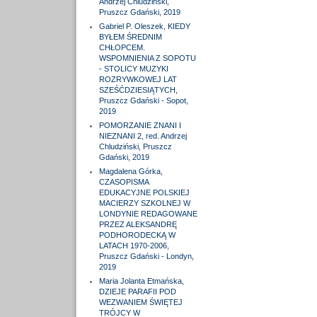
Andrzej Chludziński,
Pruszcz Gdański, 2019
Gabriel P. Oleszek, KIEDY
BYŁEM ŚREDNIM
CHŁOPCEM.
WSPOMNIENIA Z SOPOTU
- STOLICY MUZYKI
ROZRYWKOWEJ LAT
SZEŚĆDZIESIĄTYCH,
Pruszcz Gdański - Sopot,
2019
POMORZANIE ZNANI I
NIEZNANI 2, red. Andrzej
Chludziński, Pruszcz
Gdański, 2019
Magdalena Górka,
CZASOPISMA
EDUKACYJNE POLSKIEJ
MACIERZY SZKOLNEJ W
LONDYNIE REDAGOWANE
PRZEZ ALEKSANDRĘ
PODHORODECKĄ W
LATACH 1970-2006,
Pruszcz Gdański - Londyn,
2019
Maria Jolanta Etmańska,
DZIEJE PARAFII POD
WEZWANIEM ŚWIĘTEJ
TRÓJCY W