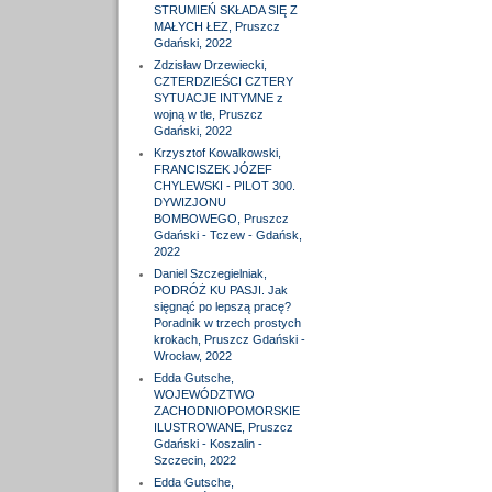
STRUMIEŃ SKŁADA SIĘ Z
MAŁYCH ŁEZ, Pruszcz
Gdański, 2022
Zdzisław Drzewiecki,
CZTERDZIEŚCI CZTERY
SYTUACJE INTYMNE z
wojną w tle, Pruszcz
Gdański, 2022
Krzysztof Kowalkowski,
FRANCISZEK JÓZEF
CHYLEWSKI - PILOT 300.
DYWIZJONU
BOMBOWEGO, Pruszcz
Gdański - Tczew - Gdańsk,
2022
Daniel Szczegielniak,
PODRÓŻ KU PASJI. Jak
sięgnąć po lepszą pracę?
Poradnik w trzech prostych
krokach, Pruszcz Gdański -
Wrocław, 2022
Edda Gutsche,
WOJEWÓDZTWO
ZACHODNIOPOMORSKIE
ILUSTROWANE, Pruszcz
Gdański - Koszalin -
Szczecin, 2022
Edda Gutsche,