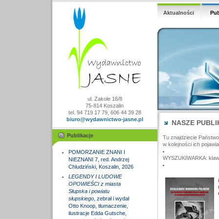
Aktualności
Pub
ul. Zakole 16/8
75-814 Koszalin
tel. 94 719 17 79, 606 44 39 28
biuro@wydawnictwo-jasne.pl
NASZE PUBLI
Publikacje
Tu znajdziecie Państw
w kolejności ich pojawia
POMORZANIE ZNANI I
WYSZUKIWARKA: klawisz
NIEZNANI 7, red. Andrzej
Chludziński, Koszalin, 2026
LEGENDY I LUDOWE
OPOWIEŚCI z miasta
Słupska i powiatu
słupskiego
, zebrał i wydał
Otto Knoop, tłumaczenie,
ilustracje Edda Gutsche,