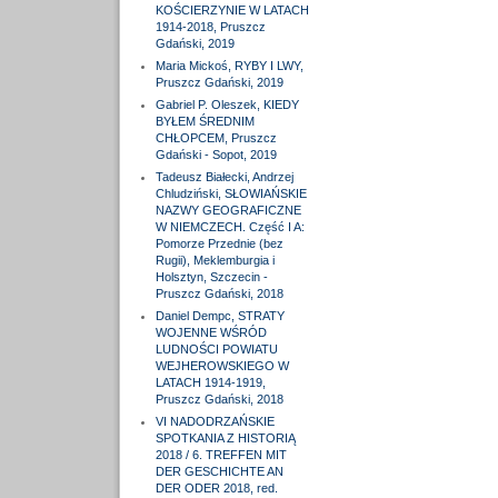
KOŚCIERZYNIE W LATACH
1914-2018, Pruszcz
Gdański, 2019
Maria Mickoś, RYBY I LWY,
Pruszcz Gdański, 2019
Gabriel P. Oleszek, KIEDY
BYŁEM ŚREDNIM
CHŁOPCEM, Pruszcz
Gdański - Sopot, 2019
Tadeusz Białecki, Andrzej
Chludziński, SŁOWIAŃSKIE
NAZWY GEOGRAFICZNE
W NIEMCZECH. Część I A:
Pomorze Przednie (bez
Rugii), Meklemburgia i
Holsztyn, Szczecin -
Pruszcz Gdański, 2018
Daniel Dempc, STRATY
WOJENNE WŚRÓD
LUDNOŚCI POWIATU
WEJHEROWSKIEGO W
LATACH 1914-1919,
Pruszcz Gdański, 2018
VI NADODRZAŃSKIE
SPOTKANIA Z HISTORIĄ
2018 / 6. TREFFEN MIT
DER GESCHICHTE AN
DER ODER 2018, red.