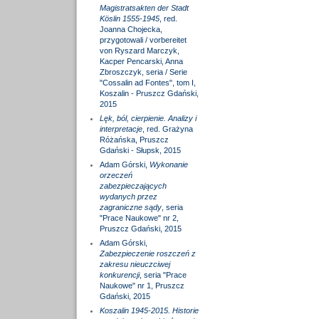
Magistratsakten der Stadt
Köslin 1555-1945
, red.
Joanna Chojecka,
przygotowali / vorbereitet
von Ryszard Marczyk,
Kacper Pencarski, Anna
Zbroszczyk, seria / Serie
"Cossalin ad Fontes", tom I,
Koszalin - Pruszcz Gdański,
2015
Lęk, ból, cierpienie. Analizy i
interpretacje
, red. Grażyna
Różańska, Pruszcz
Gdański - Słupsk, 2015
Adam Górski,
Wykonanie
orzeczeń
zabezpieczających
wydanych przez
zagraniczne sądy
, seria
"Prace Naukowe" nr 2,
Pruszcz Gdański, 2015
Adam Górski,
Zabezpieczenie roszczeń z
zakresu nieuczciwej
konkurencji
, seria "Prace
Naukowe" nr 1, Pruszcz
Gdański, 2015
Koszalin 1945-2015. Historie