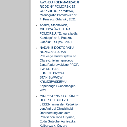
AWANSU I GERMANIZACJI
RODZINY POMORSKIEJ
OD XVIII DO XX WIEKU,
"Monografie Pomorskie" nr
4, Pruszcz Gdański, 2021
Andrzej Stachowiak,
MIEJSCA ŚWIĘTE NA
POMORZU, "Etnografia dla
Każdego" nr 4, Pruszcz
Gdański - Słupsk, 2021
NADANIE DOKTORATU
HONORIS CAUSA
Polskiego Uniwersytetu na
Obczyźnie im. Ignacego
Jana Paderewskiego PROF.
ZW. DR. HAB.
EUGENIUSZOWI
STANISŁAWOWI
KRUSZEWSKIEMU,
Kopenhaga / Copenhagen,
2021
MINDESTENS 44 GRÜNDE,
DEUTSCHLAND ZU
LIEBEN, unter der Redaktion
von Andrzej Chludziński,
Übersetzung aus dem
Polnischen Ilona Gryman,
Edda Gutsche, Agnieszka
Kalbarczyk, Cezary