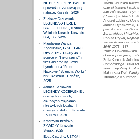
NIEBEZPIECZEŃSTWIE! 10
Jowita Kęcińska-Kacz
czteroklasowej katolick
opowieści o zadziwiającej
Jan Wiśniewski,
"Wykro
naturze, Koszalin, 2026
(Powiśle) w latach 192
Zdzisław Drzewiecki,
Andrzej Lubiński,
Muzyk
LEGENDA O HERBIE
Janusz Ryszkowski,
"U
BIAŁEGO BORU, ilustracje
powiślańskich wątkach 
Wojciech Kostiuk, Koszalin -
Żeromskiego i Melchio
Biały Bór, 2025
Danuta Drywa,
Represj
Zenon Romanow,
Trady
Magdalena Wanda
1945-1975
- 187
Zegarlińska, LYNCHLAND
Izabela Lewandowska,
REVISITED. Duality as a
okresie powojennym
- 
source of "the uncanny" in
Zofia Korpusik-Jelonk
films directed by David
Domańskiego? Kilka refl
Lynch, seria "Prace
spuścizny Związku Po
Naukowe / Scientific Works"
Małgorzata Ryś,
Pamięć
nr 8, Koszalin - Gdańsk,
Informacje o autorach -
2025
Janusz Szalewski,
LEGENDY KOCIEWSKIE o
dawnych czasach,
ciekawych miejscach,
niezwykłych ludziach i
dziwnych istotach, Koszalin
- Bobowo, 2025
Katarzyna Brzóska,
ŻYWIOŁY, Koszalin -
Słupsk, 2025
Edda Gutsche, USTKA I