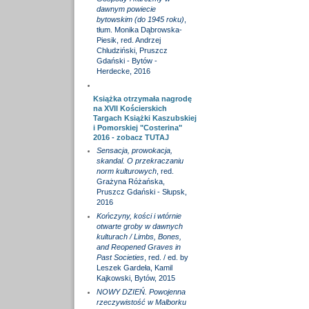
dawnym powiecie
bytowskim (do 1945 roku)
,
tłum. Monika Dąbrowska-
Piesik, red. Andrzej
Chludziński, Pruszcz
Gdański - Bytów -
Herdecke, 2016
Książka otrzymała nagrodę
na XVII Kościerskich
Targach Książki Kaszubskiej
i Pomorskiej "Costerina"
2016 - zobacz
TUTAJ
Sensacja, prowokacja,
skandal. O przekraczaniu
norm kulturowych
, red.
Grażyna Różańska,
Pruszcz Gdański - Słupsk,
2016
Kończyny, kości i wtórnie
otwarte groby w dawnych
kulturach / Limbs, Bones,
and Reopened Graves in
Past Societies
, red. / ed. by
Leszek Gardeła, Kamil
Kajkowski, Bytów, 2015
NOWY DZIEŃ. Powojenna
rzeczywistość w Malborku