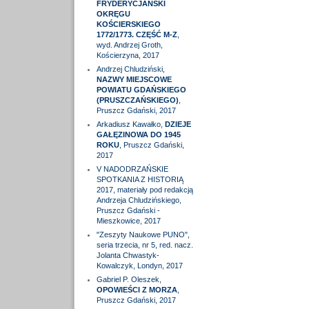
FRYDERYCJAŃSKI
OKRĘGU
KOŚCIERSKIEGO
1772/1773. CZĘŚĆ M-Z
,
wyd. Andrzej Groth,
Kościerzyna, 2017
Andrzej Chludziński,
NAZWY MIEJSCOWE
POWIATU GDAŃSKIEGO
(PRUSZCZAŃSKIEGO)
,
Pruszcz Gdański, 2017
Arkadiusz Kawałko,
DZIEJE
GAŁĘZINOWA DO 1945
ROKU
, Pruszcz Gdański,
2017
V NADODRZAŃSKIE
SPOTKANIA Z HISTORIĄ
2017, materiały pod redakcją
Andrzeja Chludzińskiego,
Pruszcz Gdański -
Mieszkowice, 2017
"Zeszyty Naukowe PUNO",
seria trzecia, nr 5, red. nacz.
Jolanta Chwastyk-
Kowalczyk, Londyn, 2017
Gabriel P. Oleszek,
OPOWIEŚCI Z MORZA
,
Pruszcz Gdański, 2017