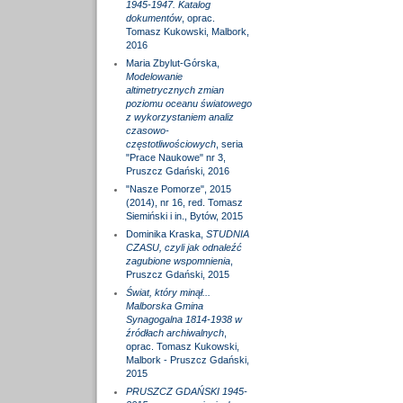
1945-1947. Katalog
dokumentów
, oprac.
Tomasz Kukowski, Malbork,
2016
Maria Zbylut-Górska,
Modelowanie
altimetrycznych zmian
poziomu oceanu światowego
z wykorzystaniem analiz
czasowo-
częstotliwościowych
, seria
"Prace Naukowe" nr 3,
Pruszcz Gdański, 2016
"Nasze Pomorze", 2015
(2014), nr 16, red. Tomasz
Siemiński i in., Bytów, 2015
Dominika Kraska,
STUDNIA
CZASU, czyli jak odnaleźć
zagubione wspomnienia
,
Pruszcz Gdański, 2015
Świat, który minął...
Malborska Gmina
Synagogalna 1814-1938 w
źródłach archiwalnych
,
oprac. Tomasz Kukowski,
Malbork - Pruszcz Gdański,
2015
PRUSZCZ GDAŃSKI 1945-