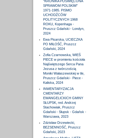
"KRONIKA POŚWIĘCONA
SPRAWOM POLSKIM"
1971-1985. PISMO
UCHODŹCÓW
POLITYCZNYCH 1968
ROKU, Kopenhaga -
Pruszcz Gdański - Londyn,
2024
Ewa Pisarska, UCIECZKA
PO MIŁOŚĆ, Pruszcz
Gdański, 2024
Zofia Czarnowska, WIEŚ
PIECE w promieniu kościoła
Najświętszego Serca Pana
Jezusa z twórczością
Moniki Wałaszewskiej w tle,
Pruszcz Gdański - Piece -
Kaliska, 2024
INWENTARYZACJA
CMENTARZY
EWANGELICKICH GMINY
SŁUPSK, red. Andrzej
Stachowiak, Pruszcz
Gdański - Słupsk - Gdańsk -
Warszawa, 2023
Zdzisław Drzewiecki,
BEZSENNOŚĆ, Pruszcz
Gdański, 2023