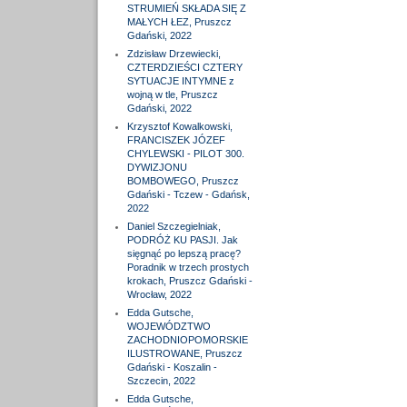
STRUMIEŃ SKŁADA SIĘ Z
MAŁYCH ŁEZ, Pruszcz
Gdański, 2022
Zdzisław Drzewiecki,
CZTERDZIEŚCI CZTERY
SYTUACJE INTYMNE z
wojną w tle, Pruszcz
Gdański, 2022
Krzysztof Kowalkowski,
FRANCISZEK JÓZEF
CHYLEWSKI - PILOT 300.
DYWIZJONU
BOMBOWEGO, Pruszcz
Gdański - Tczew - Gdańsk,
2022
Daniel Szczegielniak,
PODRÓŻ KU PASJI. Jak
sięgnąć po lepszą pracę?
Poradnik w trzech prostych
krokach, Pruszcz Gdański -
Wrocław, 2022
Edda Gutsche,
WOJEWÓDZTWO
ZACHODNIOPOMORSKIE
ILUSTROWANE, Pruszcz
Gdański - Koszalin -
Szczecin, 2022
Edda Gutsche,