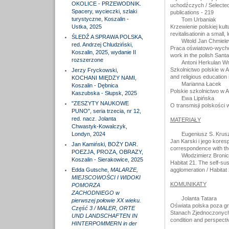
OKOLICE - PRZEWODNIK.
uchodźczych / Selected 
Spacery, wycieczki, szlaki
publications - 219
turystyczne, Koszalin -
Tom Urbaniak
Ustka, 2025
Krzewienie polskiej kult
revitalisationin a smal
ŚLEDŹ A SPRAWA POLSKA,
Witold Jan Chmiele
red. Andrzej Chludziński,
Praca oświatowo-wycho
Koszalin, 2025, wydanie II
work in the polish Sant
rozszerzone
Antoni Herkulan Wr
Szkolnictwo polskie w A
Jerzy Fryckowski,
and religious education 
KOCHANI MIĘDZY NAMI,
Marianna Łacek
Koszalin - Dębnica
Polskie szkolnictwo w Au
Kaszubska - Słupsk, 2025
Ewa Lipińska
"ZESZYTY NAUKOWE
O transmisji polskości w 
PUNO", seria trzecia, nr 12,
red. nacz. Jolanta
MATERIAŁY
Chwastyk-Kowalczyk,
Londyn, 2024
Eugeniusz S. Krus
Jan Karski i jego kore
Jan Kamiński, BOŻY DAR.
correspondence with the
POEZJA, PROZA, OBRAZY,
Włodzimierz Broni
Koszalin - Sierakowice, 2025
Habitat 21. The self-sus
Edda Gutsche,
MALARZE,
agglomeration / Habitat 
MIEJSCOWOŚCI I WIDOKI
KOMUNIKATY
POMORZA
ZACHODNIEGO w
Jolanta Tatara
pierwszej połowie XX wieku.
Oświata polska poza gr
Część 3 / MALER, ORTE
Stanach Zjednoczonych A
UND LANDSCHAFTEN IN
condition and perspectiv
HINTERPOMMERN in der