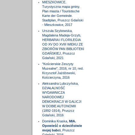
MIESZKOWICE.
Turystyczna mapa gminy.
Plan miasta / Touristische
Karte der Gemeinde.
Stadtplan, Pruszcz Gdański
- Mieszkowice, 2017
Urszula Szybowska,
Magdalena Madeja-Grzyb,
HERBARIA I FLORILEGIA
OD XV DO XVIII WIEKU ZE
ZBIORÓW PAN BIBLIOTEKI
GDAŃSKIEJ, Pruszcz
Gdański, 2021
"Kościerskie Zeszyty
Muzealne", 2016, nr 10, red.
Krzysztof Jażdżewski,
Kościerzyna, 2016
Aleksandra Lubczyńska,
DZIAŁALNOŚĆ
WYDAWNICZA
NARODOWEJ
DEMOKRACJI W GALICJI
W DOBIE AUTONOMII
(1892-1914), Pruszcz
Gdański, 2016
Dominika Kraska,
MIA.
Opowieść o dzieciństwie
mojej babci
, Pruszcz
Gdański, 2016