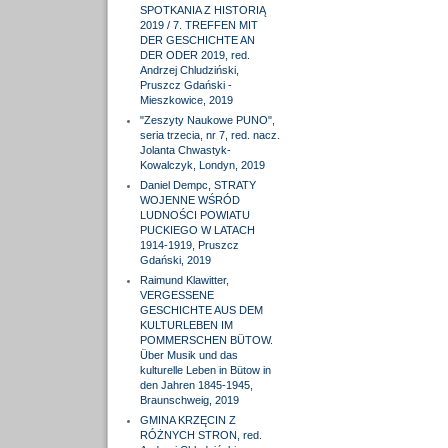
SPOTKANIA Z HISTORIĄ
2019 / 7. TREFFEN MIT
DER GESCHICHTE AN
DER ODER 2019, red.
Andrzej Chludziński,
Pruszcz Gdański -
Mieszkowice, 2019
"Zeszyty Naukowe PUNO",
seria trzecia, nr 7, red. nacz.
Jolanta Chwastyk-
Kowalczyk, Londyn, 2019
Daniel Dempc, STRATY
WOJENNE WŚRÓD
LUDNOŚCI POWIATU
PUCKIEGO W LATACH
1914-1919, Pruszcz
Gdański, 2019
Raimund Klawitter,
VERGESSENE
GESCHICHTE AUS DEM
KULTURLEBEN IM
POMMERSCHEN BÜTOW.
Über Musik und das
kulturelle Leben in Bütow in
den Jahren 1845-1945,
Braunschweig, 2019
GMINA KRZĘCIN Z
RÓŻNYCH STRON, red.