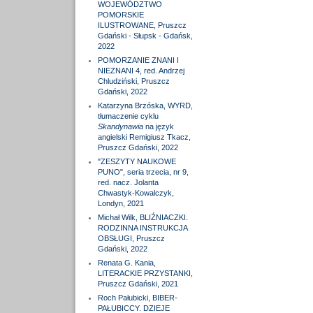
WOJEWÓDZTWO
POMORSKIE
ILUSTROWANE, Pruszcz
Gdański - Słupsk - Gdańsk,
2022
POMORZANIE ZNANI I
NIEZNANI 4, red. Andrzej
Chludziński, Pruszcz
Gdański, 2022
Katarzyna Brzóska, WYRD,
tłumaczenie cyklu
Skandynawia
na język
angielski Remigiusz Tkacz,
Pruszcz Gdański, 2022
"ZESZYTY NAUKOWE
PUNO", seria trzecia, nr 9,
red. nacz. Jolanta
Chwastyk-Kowalczyk,
Londyn, 2021
Michał Wilk, BLIŹNIACZKI.
RODZINNA INSTRUKCJA
OBSŁUGI, Pruszcz
Gdański, 2022
Renata G. Kania,
LITERACKIE PRZYSTANKI,
Pruszcz Gdański, 2021
Roch Pałubicki, BIBER-
PAŁUBICCY. DZIEJE