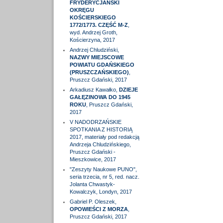
FRYDERYCJAŃSKI
OKRĘGU
KOŚCIERSKIEGO
1772/1773. CZĘŚĆ M-Z
,
wyd. Andrzej Groth,
Kościerzyna, 2017
Andrzej Chludziński,
NAZWY MIEJSCOWE
POWIATU GDAŃSKIEGO
(PRUSZCZAŃSKIEGO)
,
Pruszcz Gdański, 2017
Arkadiusz Kawałko,
DZIEJE
GAŁĘZINOWA DO 1945
ROKU
, Pruszcz Gdański,
2017
V NADODRZAŃSKIE
SPOTKANIA Z HISTORIĄ
2017, materiały pod redakcją
Andrzeja Chludzińskiego,
Pruszcz Gdański -
Mieszkowice, 2017
"Zeszyty Naukowe PUNO",
seria trzecia, nr 5, red. nacz.
Jolanta Chwastyk-
Kowalczyk, Londyn, 2017
Gabriel P. Oleszek,
OPOWIEŚCI Z MORZA
,
Pruszcz Gdański, 2017