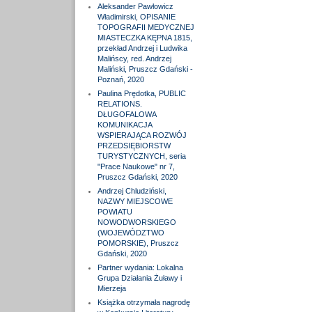
Aleksander Pawłowicz
Władimirski, OPISANIE
TOPOGRAFII MEDYCZNEJ
MIASTECZKA KĘPNA 1815,
przekład Andrzej i Ludwika
Malińscy, red. Andrzej
Maliński, Pruszcz Gdański -
Poznań, 2020
Paulina Prędotka, PUBLIC
RELATIONS.
DŁUGOFALOWA
KOMUNIKACJA
WSPIERAJĄCA ROZWÓJ
PRZEDSIĘBIORSTW
TURYSTYCZNYCH, seria
"Prace Naukowe" nr 7,
Pruszcz Gdański, 2020
Andrzej Chludziński,
NAZWY MIEJSCOWE
POWIATU
NOWODWORSKIEGO
(WOJEWÓDZTWO
POMORSKIE), Pruszcz
Gdański, 2020
Partner wydania: Lokalna
Grupa Działania Żuławy i
Mierzeja
Książka otrzymała nagrodę