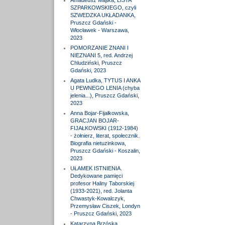
Amadeusz Majtka, LISTA
SZPARKOWSKIEGO, czyli
SZWEDZKA UKŁADANKA,
Pruszcz Gdański -
Włocławek - Warszawa,
2023
POMORZANIE ZNANI I
NIEZNANI 5, red. Andrzej
Chludziński, Pruszcz
Gdański, 2023
Agata Ludka, TYTUS I ANKA
U PEWNEGO LENIA (chyba
jelenia...), Pruszcz Gdański,
2023
Anna Bojar-Fijałkowska,
GRACJAN BOJAR-
FIJAŁKOWSKI (1912-1984)
- żołnierz, literat, społecznik.
Biografia nietuzinkowa,
Pruszcz Gdański - Koszalin,
2023
UŁAMEK ISTNIENIA.
Dedykowane pamięci
profesor Haliny Taborskiej
(1933-2021), red. Jolanta
Chwastyk-Kowalczyk,
Przemysław Ciszek, Londyn
- Pruszcz Gdański, 2023
Katarzyna Brzóska,