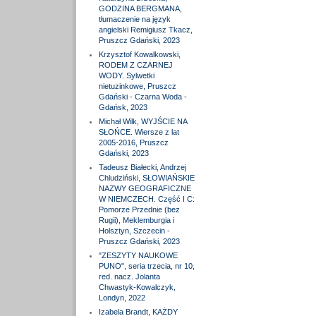
GODZINA BERGMANA,
tłumaczenie na język
angielski Remigiusz Tkacz,
Pruszcz Gdański, 2023
Krzysztof Kowalkowski,
RODEM Z CZARNEJ
WODY. Sylwetki
nietuzinkowe, Pruszcz
Gdański - Czarna Woda -
Gdańsk, 2023
Michał Wilk, WYJŚCIE NA
SŁOŃCE. Wiersze z lat
2005-2016, Pruszcz
Gdański, 2023
Tadeusz Białecki, Andrzej
Chludziński, SŁOWIAŃSKIE
NAZWY GEOGRAFICZNE
W NIEMCZECH. Część I C:
Pomorze Przednie (bez
Rugii), Meklemburgia i
Holsztyn, Szczecin -
Pruszcz Gdański, 2023
"ZESZYTY NAUKOWE
PUNO", seria trzecia, nr 10,
red. nacz. Jolanta
Chwastyk-Kowalczyk,
Londyn, 2022
Izabela Brandt, KAŻDY