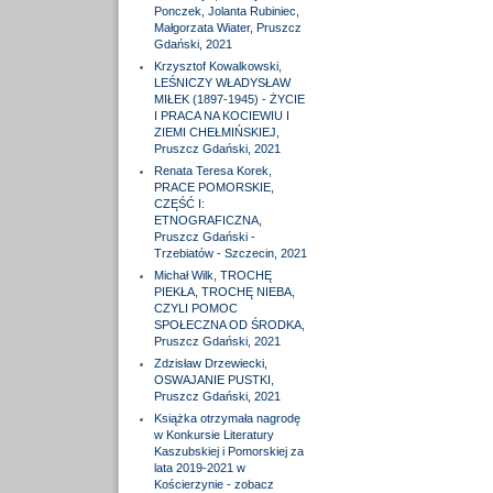
Ponczek, Jolanta Rubiniec,
Małgorzata Wiater, Pruszcz
Gdański, 2021
Krzysztof Kowalkowski,
LEŚNICZY WŁADYSŁAW
MIŁEK (1897-1945) - ŻYCIE
I PRACA NA KOCIEWIU I
ZIEMI CHEŁMIŃSKIEJ,
Pruszcz Gdański, 2021
Renata Teresa Korek,
PRACE POMORSKIE,
CZĘŚĆ I:
ETNOGRAFICZNA,
Pruszcz Gdański -
Trzebiatów - Szczecin, 2021
Michał Wilk, TROCHĘ
PIEKŁA, TROCHĘ NIEBA,
CZYLI POMOC
SPOŁECZNA OD ŚRODKA,
Pruszcz Gdański, 2021
Zdzisław Drzewiecki,
OSWAJANIE PUSTKI,
Pruszcz Gdański, 2021
Książka otrzymała nagrodę
w Konkursie Literatury
Kaszubskiej i Pomorskiej za
lata 2019-2021 w
Kościerzynie - zobacz