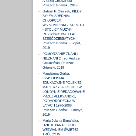
Andrzej Chludziński,
Pruszcz Gdański, 2019
Gabriel P. Oleszek, KIEDY
BYŁEM ŚREDNIM
CHŁOPCEM.
WSPOMNIENIA Z SOPOTU
- STOLICY MUZYKI
ROZRYWKOWEJ LAT
SZEŚĆDZIESIĄTYCH,
Pruszcz Gdański - Sopot,
2019
POMORZANIE ZNANI I
NIEZNANI 2, red. Andrzej
Chludziński, Pruszcz
Gdański, 2019
Magdalena Górka,
CZASOPISMA
EDUKACYJNE POLSKIEJ
MACIERZY SZKOLNEJ W
LONDYNIE REDAGOWANE
PRZEZ ALEKSANDRĘ
PODHORODECKĄ W
LATACH 1970-2006,
Pruszcz Gdański - Londyn,
2019
Maria Jolanta Etmańska,
DZIEJE PARAFII POD
WEZWANIEM ŚWIĘTEJ
TRÓJCY W