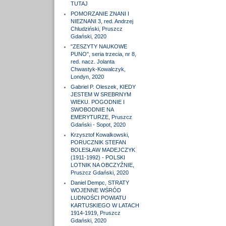
TUTAJ
POMORZANIE ZNANI I
NIEZNANI 3, red. Andrzej
Chludziński, Pruszcz
Gdański, 2020
"ZESZYTY NAUKOWE
PUNO", seria trzecia, nr 8,
red. nacz. Jolanta
Chwastyk-Kowalczyk,
Londyn, 2020
Gabriel P. Oleszek, KIEDY
JESTEM W SREBRNYM
WIEKU. POGODNIE I
SWOBODNIE NA
EMERYTURZE, Pruszcz
Gdański - Sopot, 2020
Krzysztof Kowalkowski,
PORUCZNIK STEFAN
BOLESŁAW MADEJCZYK
(1911-1992) - POLSKI
LOTNIK NA OBCZYŹNIE,
Pruszcz Gdański, 2020
Daniel Dempc, STRATY
WOJENNE WŚRÓD
LUDNOŚCI POWIATU
KARTUSKIEGO W LATACH
1914-1919, Pruszcz
Gdański, 2020