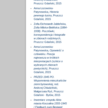
Pruszcz Gdański, 2015
Anna Łozowska-
Patynowska,
Historia
pewnego lustra
, Pruszcz
Gdański, 2015
Zofia Eichstaedt-Jabłońska,
Zofia Milska-Bielińska (1884-
1938). Pocztówki,
korespondencja i fotografie
w zbiorach rodzinnych
,
Pruszcz Gdański, 2015
Anna Łozowska-
Patynowska,
Opowieść o
człowieku. Poezja
najnowsza w krótkich
interpretacjach (szkice o
wybranych zbiorach
poetyckich)
, Pruszcz
Gdański, 2015
PRZED 1945 PO.
Wspomnienia mieszkańców
ziemi bytowskiej
, red.
Andrzej Chludziński,
Małgorzata Ryś, Pruszcz
Gdański - Bytów, 2015
Inwentarz zespołu Akta
miasta Koszalina 1555-1945
/
Findbuch zum Bestand