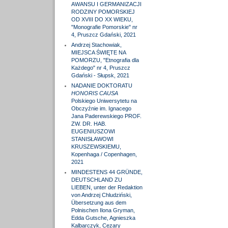
AWANSU I GERMANIZACJI
RODZINY POMORSKIEJ
OD XVIII DO XX WIEKU,
"Monografie Pomorskie" nr
4, Pruszcz Gdański, 2021
Andrzej Stachowiak,
MIEJSCA ŚWIĘTE NA
POMORZU, "Etnografia dla
Każdego" nr 4, Pruszcz
Gdański - Słupsk, 2021
NADANIE DOKTORATU
HONORIS CAUSA
Polskiego Uniwersytetu na
Obczyźnie im. Ignacego
Jana Paderewskiego PROF.
ZW. DR. HAB.
EUGENIUSZOWI
STANISŁAWOWI
KRUSZEWSKIEMU,
Kopenhaga / Copenhagen,
2021
MINDESTENS 44 GRÜNDE,
DEUTSCHLAND ZU
LIEBEN, unter der Redaktion
von Andrzej Chludziński,
Übersetzung aus dem
Polnischen Ilona Gryman,
Edda Gutsche, Agnieszka
Kalbarczyk, Cezary