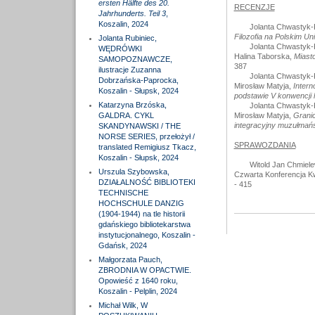
ersten Hälfte des 20.
RECENZJE
Jahrhunderts. Teil 3
,
Koszalin, 2024
Jolanta Chwastyk
Filozofia na Polskim U
Jolanta Rubiniec,
Jolanta Chwastyk
WĘDRÓWKI
Halina Taborska,
Miasto
SAMOPOZNAWCZE,
387
ilustracje Zuzanna
Jolanta Chwastyk
Dobrzańska-Paprocka,
Mirosław Matyja,
Intern
Koszalin - Słupsk, 2024
podstawie V konwencji 
Katarzyna Brzóska,
Jolanta Chwastyk
GALDRA. CYKL
Mirosław Matyja,
Granic
integracyjny muzułmański
SKANDYNAWSKI / THE
NORSE SERIES, przełożył /
SPRAWOZDANIA
translated Remigiusz Tkacz,
Koszalin - Słupsk, 2024
Witold Jan Chmiele
Urszula Szybowska,
Czwarta Konferencja Kwi
DZIAŁALNOŚĆ BIBLIOTEKI
- 415
TECHNISCHE
HOCHSCHULE DANZIG
(1904-1944) na tle historii
gdańskiego bibliotekarstwa
instytucjonalnego, Koszalin -
Gdańsk, 2024
Małgorzata Pauch,
ZBRODNIA W OPACTWIE.
Opowieść z 1640 roku,
Koszalin - Pelplin, 2024
Michał Wilk, W