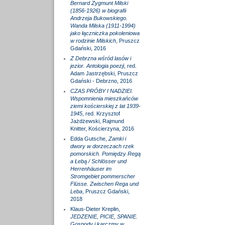
Bernard Zygmunt Milski
(1856-1926) w biografii
Andrzeja Bukowskiego.
Wanda Milska (1911-1994)
jako łączniczka pokoleniowa
w rodzinie Milskich
, Pruszcz
Gdański, 2016
Z Debrzna wśród lasów i
jezior. Antologia poezji
, red.
Adam Jastrzębski, Pruszcz
Gdański - Debrzno, 2016
CZAS PRÓBY I NADZIEI.
Wspomnienia mieszkańców
ziemi kościerskiej z lat 1939-
1945
, red. Krzysztof
Jażdżewski, Rajmund
Knitter, Kościerzyna, 2016
Edda Gutsche,
Zamki i
dwory w dorzeczach rzek
pomorskich. Pomiędzy Regą
a Łebą / Schlösser und
Herrenhäuser im
Stromgebiet pommerscher
Flüsse. Zwischen Rega und
Leba
, Pruszcz Gdański,
2018
Klaus-Dieter Kreplin,
JEDZENIE, PICIE, SPANIE.
Gospody i karczmy w