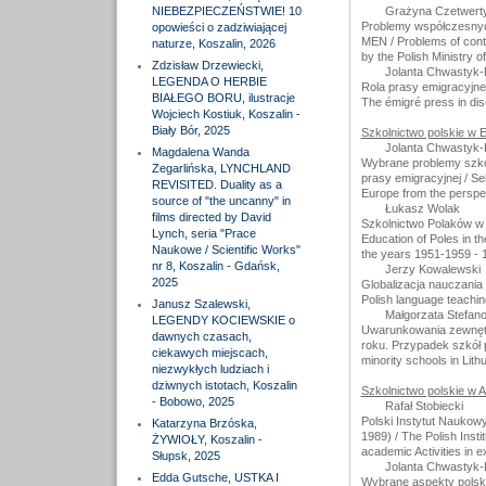
NIEBEZPIECZEŃSTWIE! 10
Grażyna Czetwert
Problemy współczesnych
opowieści o zadziwiającej
MEN / Problems of conte
naturze, Koszalin, 2026
by the Polish Ministry o
Zdzisław Drzewiecki,
Jolanta Chwastyk
LEGENDA O HERBIE
Rola prasy emigracyjne
BIAŁEGO BORU, ilustracje
The émigré press in dis
Wojciech Kostiuk, Koszalin -
Biały Bór, 2025
Szkolnictwo polskie w 
Jolanta Chwastyk
Magdalena Wanda
Wybrane problemy szko
Zegarlińska, LYNCHLAND
prasy emigracyjnej / Se
REVISITED. Duality as a
Europe from the perspect
source of "the uncanny" in
Łukasz Wolak
films directed by David
Szkolnictwo Polaków w
Lynch, seria "Prace
Education of Poles in t
Naukowe / Scientific Works"
the years 1951-1959 - 
nr 8, Koszalin - Gdańsk,
Jerzy Kowalewski
2025
Globalizacja nauczania 
Polish language teachin
Janusz Szalewski,
Małgorzata Stefan
LEGENDY KOCIEWSKIE o
Uwarunkowania zewnętrz
dawnych czasach,
roku. Przypadek szkół po
ciekawych miejscach,
minority schools in Lit
niezwykłych ludziach i
dziwnych istotach, Koszalin
Szkolnictwo polskie w A
- Bobowo, 2025
Rafał Stobiecki
Polski Instytut Nauko
Katarzyna Brzóska,
1989) / The Polish Inst
ŻYWIOŁY, Koszalin -
academic Activities in e
Słupsk, 2025
Jolanta Chwastyk
Edda Gutsche, USTKA I
Wybrane aspekty polsk