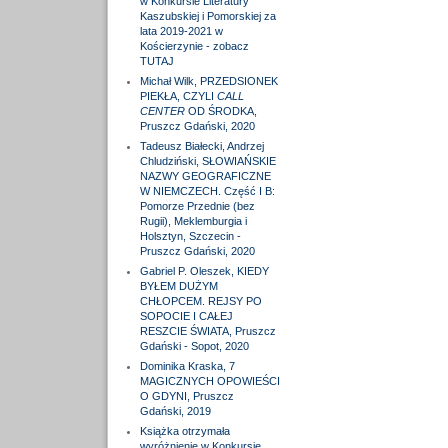
w Konkursie Literatury
Kaszubskiej i Pomorskiej za
lata 2019-2021 w
Kościerzynie - zobacz
TUTAJ
Michał Wilk, PRZEDSIONEK
PIEKŁA, CZYLI
CALL
CENTER
OD ŚRODKA,
Pruszcz Gdański, 2020
Tadeusz Białecki, Andrzej
Chludziński, SŁOWIAŃSKIE
NAZWY GEOGRAFICZNE
W NIEMCZECH. Część I B:
Pomorze Przednie (bez
Rugii), Meklemburgia i
Holsztyn, Szczecin -
Pruszcz Gdański, 2020
Gabriel P. Oleszek, KIEDY
BYŁEM DUŻYM
CHŁOPCEM. REJSY PO
SOPOCIE I CAŁEJ
RESZCIE ŚWIATA, Pruszcz
Gdański - Sopot, 2020
Dominika Kraska, 7
MAGICZNYCH OPOWIEŚCI
O GDYNI, Pruszcz
Gdański, 2019
Książka otrzymała
wyróżnienie w Konkursie