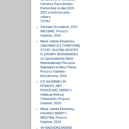
Literatury Kaszubskiej i
Pomorskiej za lata 2019-
2021 w Kościerzynie -
zobacz
TUTAJ
Zdzisław Drzewiecki, GRY
MIEJSKIE, Pruszcz
Gdański, 2019
Maria Jolanta Etmańska,
ZAKONNICA Z CHARYZMĄ.
ŻYCIE I SŁUŻBA SIOSTRY
FLORIANY MORAWSKIEJ
ze Zgromadzenia Sióstr
Niepokalanego Poczęcia
Najświętszej Maryi Panny,
Pruszcz Gdański -
Kościerzyna, 2019
CO NAJMNIEJ 44
POWODY, ABY
POKOCHAĆ NIEMCY,
redakcja Andrzej
Chludziński, Pruszcz
Gdański, 2019
Maria Jolanta Etmańska,
GIGANCI WIARY I
MĘSTWA, Pruszcz
Gdański, 2019
VII NADODRZAŃSKIE