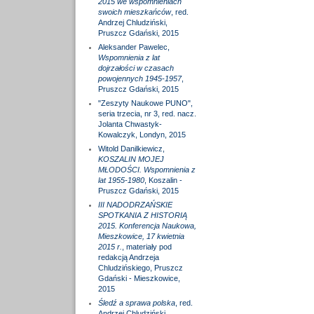
2015 we wspomnieniach
swoich mieszkańców
, red.
Andrzej Chludziński,
Pruszcz Gdański, 2015
Aleksander Pawelec,
Wspomnienia z lat
dojrzałości w czasach
powojennych 1945-1957
,
Pruszcz Gdański, 2015
"Zeszyty Naukowe PUNO",
seria trzecia, nr 3, red. nacz.
Jolanta Chwastyk-
Kowalczyk, Londyn, 2015
Witold Danilkiewicz,
KOSZALIN MOJEJ
MŁODOŚCI. Wspomnienia z
lat 1955-1980
, Koszalin -
Pruszcz Gdański, 2015
III NADODRZAŃSKIE
SPOTKANIA Z HISTORIĄ
2015. Konferencja Naukowa,
Mieszkowice, 17 kwietnia
2015 r.
, materiały pod
redakcją Andrzeja
Chludzińskiego, Pruszcz
Gdański - Mieszkowice,
2015
Śledź a sprawa polska
, red.
Andrzej Chludziński,