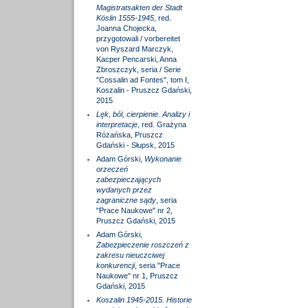
Magistratsakten der Stadt
Köslin 1555-1945
, red.
Joanna Chojecka,
przygotowali / vorbereitet
von Ryszard Marczyk,
Kacper Pencarski, Anna
Zbroszczyk, seria / Serie
"Cossalin ad Fontes", tom I,
Koszalin - Pruszcz Gdański,
2015
Lęk, ból, cierpienie. Analizy i
interpretacje
, red. Grażyna
Różańska, Pruszcz
Gdański - Słupsk, 2015
Adam Górski,
Wykonanie
orzeczeń
zabezpieczających
wydanych przez
zagraniczne sądy
, seria
"Prace Naukowe" nr 2,
Pruszcz Gdański, 2015
Adam Górski,
Zabezpieczenie roszczeń z
zakresu nieuczciwej
konkurencji
, seria "Prace
Naukowe" nr 1, Pruszcz
Gdański, 2015
Koszalin 1945-2015. Historie