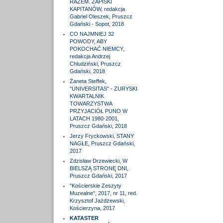
RAZEM. ZAPISKI
KAPITANÓW, redakcja
Gabriel Oleszek, Pruszcz
Gdański - Sopot, 2018
CO NAJMNIEJ 32
POWODY, ABY
POKOCHAĆ NIEMCY,
redakcja Andrzej
Chludziński, Pruszcz
Gdański, 2018
Żaneta Steffek,
"UNIVERSITAS" - ZURYSKI
KWARTALNIK
TOWARZYSTWA
PRZYJACIÓŁ PUNO W
LATACH 1980-2001,
Pruszcz Gdański, 2018
Jerzy Fryckowski, STANY
NAGŁE, Pruszcz Gdański,
2017
Zdzisław Drzewiecki, W
BIELSZĄ STRONĘ DNI,
Pruszcz Gdański, 2017
"Kościerskie Zeszyty
Muzealne", 2017, nr 11, red.
Krzysztof Jażdżewski,
Kościerzyna, 2017
KATASTER