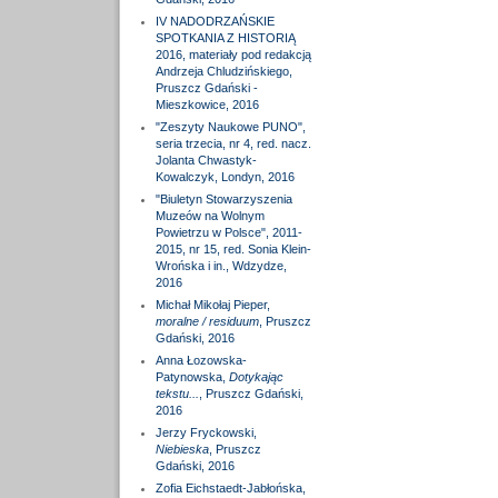
IV NADODRZAŃSKIE
SPOTKANIA Z HISTORIĄ
2016, materiały pod redakcją
Andrzeja Chludzińskiego,
Pruszcz Gdański -
Mieszkowice, 2016
"Zeszyty Naukowe PUNO",
seria trzecia, nr 4, red. nacz.
Jolanta Chwastyk-
Kowalczyk, Londyn, 2016
"Biuletyn Stowarzyszenia
Muzeów na Wolnym
Powietrzu w Polsce", 2011-
2015, nr 15, red. Sonia Klein-
Wrońska i in., Wdzydze,
2016
Michał Mikołaj Pieper,
moralne / residuum
, Pruszcz
Gdański, 2016
Anna Łozowska-
Patynowska,
Dotykając
tekstu...
, Pruszcz Gdański,
2016
Jerzy Fryckowski,
Niebieska
, Pruszcz
Gdański, 2016
Zofia Eichstaedt-Jabłońska,