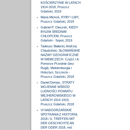
KOŚCIERZYNIE W LATACH
1914-2018, Pruszcz
Gdański, 2019
Maria Mickoś, RYBY I LWY,
Pruszcz Gdański, 2019
Gabriel P. Oleszek, KIEDY
BYŁEM ŚREDNIM
CHŁOPCEM, Pruszcz
Gdański - Sopot, 2019
Tadeusz Białecki, Andrzej
Chludziński, SŁOWIAŃSKIE
NAZWY GEOGRAFICZNE
W NIEMCZECH. Część I A:
Pomorze Przednie (bez
Rugii), Meklemburgia i
Holsztyn, Szczecin -
Pruszcz Gdański, 2018
Daniel Dempc, STRATY
WOJENNE WŚRÓD
LUDNOŚCI POWIATU
WEJHEROWSKIEGO W
LATACH 1914-1919,
Pruszcz Gdański, 2018
VI NADODRZAŃSKIE
SPOTKANIA Z HISTORIĄ
2018 / 6. TREFFEN MIT
DER GESCHICHTE AN
DER ODER 2018, red.