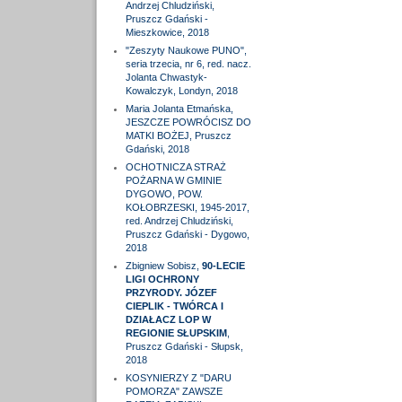
Andrzej Chludziński,
Pruszcz Gdański -
Mieszkowice, 2018
"Zeszyty Naukowe PUNO",
seria trzecia, nr 6, red. nacz.
Jolanta Chwastyk-
Kowalczyk, Londyn, 2018
Maria Jolanta Etmańska,
JESZCZE POWRÓCISZ DO
MATKI BOŻEJ, Pruszcz
Gdański, 2018
OCHOTNICZA STRAŻ
POŻARNA W GMINIE
DYGOWO, POW.
KOŁOBRZESKI, 1945-2017,
red. Andrzej Chludziński,
Pruszcz Gdański - Dygowo,
2018
Zbigniew Sobisz,
90-LECIE
LIGI OCHRONY
PRZYRODY. JÓZEF
CIEPLIK - TWÓRCA I
DZIAŁACZ LOP W
REGIONIE SŁUPSKIM
,
Pruszcz Gdański - Słupsk,
2018
KOSYNIERZY Z "DARU
POMORZA" ZAWSZE