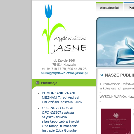
Aktualności
Pub
ul. Zakole 16/8
75-814 Koszalin
tel. 94 719 17 79, 606 44 39 28
biuro@wydawnictwo-jasne.pl
NASZE PUBLI
Publikacje
Tu znajdziecie Państw
w kolejności ich pojawia
POMORZANIE ZNANI I
WYSZUKIWARKA: klawisz
NIEZNANI 7, red. Andrzej
Chludziński, Koszalin, 2026
LEGENDY I LUDOWE
OPOWIEŚCI z miasta
Słupska i powiatu
słupskiego
, zebrał i wydał
Otto Knoop, tłumaczenie,
ilustracje Edda Gutsche,