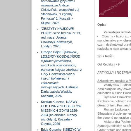
opracowanie językowe i
nazewnicze Andrzej
Chludziński, wstęp Andrzej
Stachowiak, "Legendy
Pomorza" 1, Koszalin -
Słupsk, 2026
Opis:
"ZESZYTY NAUKOWE
Ze wstępu redakt
PUNO", seria trzecia, nr 13,
Obecny - trzeci już
red. nacz. Jolanta
monotematyczny, obejmu
Chwastyk-Kowalczyk,
czym dyskutowali przyby
Londyn, 2025
nadesłane nam teksty 
Gracjan Bojar-Fijałkowski,
Spis treści:
LEGENDY KOSZALIŃSKIE
o julkach jamieńskich,
Od Redakcji - 9
wróżkach polanowskich,
porwaniu księcia, zbójcach z
ARTYKUŁY I ROZPRA
Góry Chełmskiej oraz o
innych bohaterach i
Szkolnictwo polskie w Wi
zdarzeniach
Władysław T. Miod
niezwyczajnych
, ilustracje
Zaskakujące losy oświat
Daria Izabela Wasiuk,
education outside Pola
Koszalin, 2026
Ryszard Chmielow
Kształcenie polskich inż
Kordian Kuczma, NAZWY
Great Britain: Past and 
ULIC I INNYCH OBIEKTÓW
Roman Laskowski
MIEJSKICH GDYNI 1926-
Bilingwizm drugiej gene
2024 (na okładce: Nazwy
the second generation of
ulic Gdyni), Koszalin -
Aleksandra Podho
Gdynia, 2026
Sytuacja polskich szkół 
Edda Gutsche, KSIĘŻYC W
Great Britain and Irelan