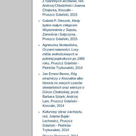
z rodzinnych archiwów
, red.
Andrzej Chludziński i Joanna
Chojecka, Koszalin -
Pruszcz Gdański, 2015
Gabriel P. Oleszek,
Kiedy
byłem małym chłopcem.
Wspomnienia z Sopotu,
Zamościa i Sulęczyna
,
Pruszcz Gdański, 2015
Agnieszka Skolasińska,
Oczami naiwności. Losy
mitów wolnościowych w
polskiej popkulturze po 1989
roku
, Pruszcz Gdański -
Piotrków Trybunalski, 2014
Jan Ernest Benno,
Róg
strażniczy z Koszalina albo
historia ze starych czasów
słowiańskich oraz wiersze o
Górze Chełmskiej
, przeł.
Barbara Sztark, Andrzej
Lam, Pruszcz Gdański -
Koszalin, 2014
Kulturowy obraz zachwytu
,
red. Jolanta Bujak-
Lechowicz, Pruszcz
Gdański - Piotrków
Trybunalski, 2014