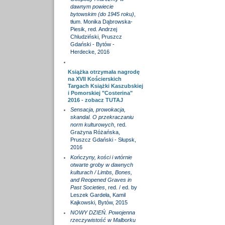
dawnym powiecie
bytowskim (do 1945 roku)
,
tłum. Monika Dąbrowska-
Piesik, red. Andrzej
Chludziński, Pruszcz
Gdański - Bytów -
Herdecke, 2016
Książka otrzymała nagrodę
na XVII Kościerskich
Targach Książki Kaszubskiej
i Pomorskiej "Costerina"
2016 - zobacz
TUTAJ
Sensacja, prowokacja,
skandal. O przekraczaniu
norm kulturowych
, red.
Grażyna Różańska,
Pruszcz Gdański - Słupsk,
2016
Kończyny, kości i wtórnie
otwarte groby w dawnych
kulturach / Limbs, Bones,
and Reopened Graves in
Past Societies
, red. / ed. by
Leszek Gardeła, Kamil
Kajkowski, Bytów, 2015
NOWY DZIEŃ. Powojenna
rzeczywistość w Malborku