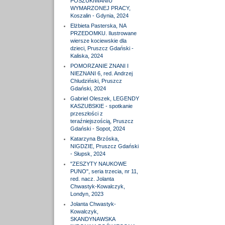
POSZUKIWANIU
WYMARZONEJ PRACY,
Koszalin - Gdynia, 2024
Elżbieta Pasterska, NA
PRZEDOMKU. Ilustrowane
wiersze kociewskie dla
dzieci, Pruszcz Gdański -
Kaliska, 2024
POMORZANIE ZNANI I
NIEZNANI 6, red. Andrzej
Chludziński, Pruszcz
Gdański, 2024
Gabriel Oleszek, LEGENDY
KASZUBSKIE - spotkanie
przeszłości z
teraźniejszością, Pruszcz
Gdański - Sopot, 2024
Katarzyna Brzóska,
NIGDZIE, Pruszcz Gdański
- Słupsk, 2024
"ZESZYTY NAUKOWE
PUNO", seria trzecia, nr 11,
red. nacz. Jolanta
Chwastyk-Kowalczyk,
Londyn, 2023
Jolanta Chwastyk-
Kowalczyk,
SKANDYNAWSKA