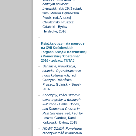
dawnym powiecie
bytowskim (do 1945 roku)
,
tłum. Monika Dąbrowska-
Piesik, red. Andrzej
Chludziński, Pruszcz
Gdański - Bytów -
Herdecke, 2016
Książka otrzymała nagrodę
na XVII Kościerskich
Targach Książki Kaszubskiej
i Pomorskiej "Costerina"
2016 - zobacz
TUTAJ
Sensacja, prowokacja,
skandal. O przekraczaniu
norm kulturowych
, red.
Grażyna Różańska,
Pruszcz Gdański - Słupsk,
2016
Kończyny, kości i wtórnie
otwarte groby w dawnych
kulturach / Limbs, Bones,
and Reopened Graves in
Past Societies
, red. / ed. by
Leszek Gardeła, Kamil
Kajkowski, Bytów, 2015
NOWY DZIEŃ. Powojenna
rzeczywistość w Malborku