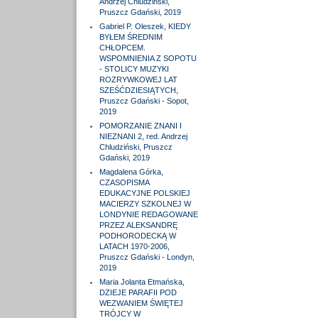
Andrzej Chludziński,
Pruszcz Gdański, 2019
Gabriel P. Oleszek, KIEDY
BYŁEM ŚREDNIM
CHŁOPCEM.
WSPOMNIENIA Z SOPOTU
- STOLICY MUZYKI
ROZRYWKOWEJ LAT
SZEŚĆDZIESIĄTYCH,
Pruszcz Gdański - Sopot,
2019
POMORZANIE ZNANI I
NIEZNANI 2, red. Andrzej
Chludziński, Pruszcz
Gdański, 2019
Magdalena Górka,
CZASOPISMA
EDUKACYJNE POLSKIEJ
MACIERZY SZKOLNEJ W
LONDYNIE REDAGOWANE
PRZEZ ALEKSANDRĘ
PODHORODECKĄ W
LATACH 1970-2006,
Pruszcz Gdański - Londyn,
2019
Maria Jolanta Etmańska,
DZIEJE PARAFII POD
WEZWANIEM ŚWIĘTEJ
TRÓJCY W