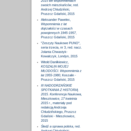
2015 we wspomnieniach
swoich mieszkańców
, red.
Andrzej Chludziński,
Pruszcz Gdański, 2015
Aleksander Pawelec,
Wspomnienia z lat
dojrzałości w czasach
powojennych 1945-1957
,
Pruszcz Gdański, 2015
"Zeszyty Naukowe PUNO",
seria trzecia, nr 3, red. nacz.
Jolanta Chwastyk-
Kowalczyk, Londyn, 2015
Witold Danilkiewicz,
KOSZALIN MOJEJ
MŁODOŚCI. Wspomnienia z
lat 1955-1980
, Koszalin -
Pruszcz Gdański, 2015
III NADODRZAŃSKIE
SPOTKANIA Z HISTORIĄ
2015. Konferencja Naukowa,
Mieszkowice, 17 kwietnia
2015 r.
, materiały pod
redakcją Andrzeja
Chludzińskiego, Pruszcz
Gdański - Mieszkowice,
2015
Śledź a sprawa polska
, red.
Andrzej Chludziński,