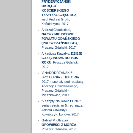
FRYDERYCJAŃSKI
OKRĘGU
KOŚCIERSKIEGO
1772/1773. CZĘŚĆ M-Z
,
wyd. Andrzej Groth,
Kościerzyna, 2017
Andrzej Chludziński,
NAZWY MIEJSCOWE
POWIATU GDAŃSKIEGO
(PRUSZCZAŃSKIEGO)
,
Pruszcz Gdański, 2017
Arkadiusz Kawałko,
DZIEJE
GAŁĘZINOWA DO 1945
ROKU
, Pruszcz Gdański,
2017
V NADODRZAŃSKIE
SPOTKANIA Z HISTORIĄ
2017, materiały pod redakcją
Andrzeja Chludzińskiego,
Pruszcz Gdański -
Mieszkowice, 2017
"Zeszyty Naukowe PUNO",
seria trzecia, nr 5, red. nacz.
Jolanta Chwastyk-
Kowalczyk, Londyn, 2017
Gabriel P. Oleszek,
OPOWIEŚCI Z MORZA
,
Pruszcz Gdański, 2017