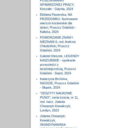
POSZUKIWANIU
WYMARZONEJ PRACY,
Koszalin - Gdynia, 2024
Elżbieta Pasterska, NA
PRZEDOMKU. Ilustrowane
wiersze kociewskie dla
dzieci, Pruszcz Gdański -
Kaliska, 2024
POMORZANIE ZNANI I
NIEZNANI 6, red. Andrzej
Chludziński, Pruszcz
Gdański, 2024
Gabriel Oleszek, LEGENDY
KASZUBSKIE - spotkanie
przeszłości z
teraźniejszością, Pruszcz
Gdański - Sopot, 2024
Katarzyna Brzóska,
NIGDZIE, Pruszcz Gdański
- Słupsk, 2024
"ZESZYTY NAUKOWE
PUNO", seria trzecia, nr 11,
red. nacz. Jolanta
Chwastyk-Kowalczyk,
Londyn, 2023
Jolanta Chwastyk-
Kowalczyk,
SKANDYNAWSKA