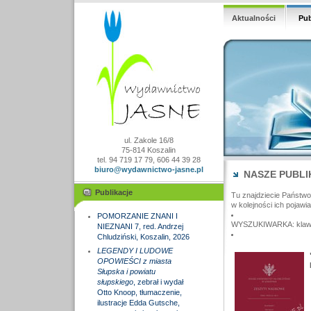
Aktualności
Pub
ul. Zakole 16/8
75-814 Koszalin
tel. 94 719 17 79, 606 44 39 28
biuro@wydawnictwo-jasne.pl
NASZE PUBLI
Publikacje
Tu znajdziecie Państw
w kolejności ich pojawia
POMORZANIE ZNANI I
WYSZUKIWARKA: klawisz
NIEZNANI 7, red. Andrzej
Chludziński, Koszalin, 2026
LEGENDY I LUDOWE
OPOWIEŚCI z miasta
Słupska i powiatu
słupskiego
, zebrał i wydał
Otto Knoop, tłumaczenie,
ilustracje Edda Gutsche,