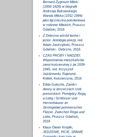
Bernard Zygmunt Milski
(1856-1926) w biografii
Andrzeja Bukowskiego.
Wanda Milska (1911-1994)
jako łączniczka pokoleniowa
w rodzinie Milskich
, Pruszcz
Gdański, 2016
Z Debrzna wśród lasów i
jezior. Antologia poezji
, red.
Adam Jastrzębski, Pruszcz
Gdański - Debrzno, 2016
CZAS PRÓBY I NADZIEI.
Wspomnienia mieszkańców
ziemi kościerskiej z lat 1939-
1945
, red. Krzysztof
Jażdżewski, Rajmund
Knitter, Kościerzyna, 2016
Edda Gutsche,
Zamki i
dwory w dorzeczach rzek
pomorskich. Pomiędzy Regą
a Łebą / Schlösser und
Herrenhäuser im
Stromgebiet pommerscher
Flüsse. Zwischen Rega und
Leba
, Pruszcz Gdański,
2018
Klaus-Dieter Kreplin,
JEDZENIE, PICIE, SPANIE.
Gospody i karczmy w