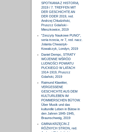
SPOTKANIA Z HISTORIĄ
2019 / 7. TREFFEN MIT
DER GESCHICHTE AN
DER ODER 2019, red.
Andrzej Chludziński,
Pruszcz Gdański -
Mieszkowice, 2019
"Zeszyty Naukowe PUNO",
seria trzecia, nr 7, red. nacz.
Jolanta Chwastyk-
Kowalczyk, Londyn, 2019
Daniel Dempc, STRATY
WOJENNE WŚRÓD
LUDNOŚCI POWIATU
PUCKIEGO W LATACH
1914-1919, Pruszcz
Gdański, 2019
Raimund Klawitter,
VERGESSENE
GESCHICHTE AUS DEM
KULTURLEBEN IM
POMMERSCHEN BÜTOW.
Über Musik und das
kulturelle Leben in Bütow in
den Jahren 1845-1945,
Braunschweig, 2019
GMINA KRZĘCIN Z
RÓŻNYCH STRON, red.