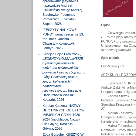
opracowanie językowe i
nazewnicze Andrzej
Chludziński, wstęp Andrzej
Stachowiak, "Legendy
Pomorza" 1, Koszalin -
Słupsk, 2026
Opis:
"ZESZYTY NAUKOWE
Ze wstępu redakt
PUNO", seria trzecia, nr 13,
Po raz piąty mamy 
red. nacz. Jolanta
PUNO", który prezentu
Chwastyk-Kowalczyk,
Uniwersytetem na Obcz
Londyn, 2025
szacownej placówki.
Gracjan Bojar-Fijałkowski,
Spis treści:
LEGENDY KOSZALIŃSKIE
o julkach jamieńskich,
Od Redakcji - 9
wróżkach polanowskich,
porwaniu księcia, zbójcach z
ARTYKUŁY I ROZPRAW
Góry Chełmskiej oraz o
innych bohaterach i
Eugeniusz S. Krus
zdarzeniach
Andrzej Żaki i Alma Mat
niezwyczajnych
, ilustracje
independence emigratio
Daria Izabela Wasiuk,
Żaneta Steffek
Koszalin, 2026
Profesor Eugeniusz Sta
Stanisław Kruszewski - 
Kordian Kuczma, NAZWY
27
ULIC I INNYCH OBIEKTÓW
Marian Zastawny
MIEJSKICH GDYNI 1926-
Computer Aided Enginee
2024 (na okładce: Nazwy
inżynierskich - technol
ulic Gdyni), Koszalin -
Halina Taborska
Gdynia, 2026
Romowie Europy na zie
Polish territories in t
Edda Gutsche, KSIĘŻYC W