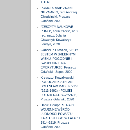
TUTAJ
POMORZANIE ZNANI I
NIEZNANI 3, red. Andrzej
Chludziński, Pruszcz
Gdański, 2020
"ZESZYTY NAUKOWE
PUNO", seria trzecia, nr 8,
red. nacz. Jolanta
Chwastyk-Kowalczyk,
Londyn, 2020
Gabriel P. Oleszek, KIEDY
JESTEM W SREBRNYM
WIEKU. POGODNIE I
SWOBODNIE NA
EMERYTURZE, Pruszcz
Gdański - Sopot, 2020
Krzysztof Kowalkowski,
PORUCZNIK STEFAN
BOLESŁAW MADEJCZYK
(1911-1992) - POLSKI
LOTNIK NA OBCZYŹNIE,
Pruszcz Gdański, 2020
Daniel Dempc, STRATY
WOJENNE WŚRÓD
LUDNOŚCI POWIATU
KARTUSKIEGO W LATACH
1914-1919, Pruszcz
Gdański, 2020