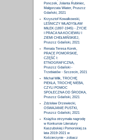
Ponczek, Jolanta Rubiniec,
Małgorzata Wiater, Pruszcz
Gdański, 2021
Krzysztof Kowalkowski,
LEŚNICZY WŁADYSŁAW
MIŁEK (1897-1945) - ŻYCIE
I PRACA NA KOCIEWIU I
ZIEMI CHEŁMIŃSKIEJ,
Pruszcz Gdański, 2021
Renata Teresa Korek,
PRACE POMORSKIE,
CZĘŚĆ I:
ETNOGRAFICZNA,
Pruszcz Gdański -
Trzebiatów - Szczecin, 2021
Michał Wilk, TROCHĘ
PIEKŁA, TROCHĘ NIEBA,
CZYLI POMOC
SPOŁECZNA OD ŚRODKA,
Pruszcz Gdański, 2021
Zdzisław Drzewiecki,
OSWAJANIE PUSTKI,
Pruszcz Gdański, 2021
Książka otrzymała nagrodę
w Konkursie Literatury
Kaszubskiej i Pomorskiej za
lata 2019-2021 w
Kościerzynie - zobacz