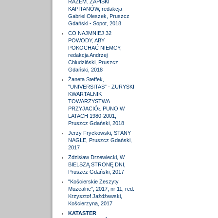
RAZEM. ZAPISKI
KAPITANÓW, redakcja
Gabriel Oleszek, Pruszcz
Gdański - Sopot, 2018
CO NAJMNIEJ 32
POWODY, ABY
POKOCHAĆ NIEMCY,
redakcja Andrzej
Chludziński, Pruszcz
Gdański, 2018
Żaneta Steffek,
"UNIVERSITAS" - ZURYSKI
KWARTALNIK
TOWARZYSTWA
PRZYJACIÓŁ PUNO W
LATACH 1980-2001,
Pruszcz Gdański, 2018
Jerzy Fryckowski, STANY
NAGŁE, Pruszcz Gdański,
2017
Zdzisław Drzewiecki, W
BIELSZĄ STRONĘ DNI,
Pruszcz Gdański, 2017
"Kościerskie Zeszyty
Muzealne", 2017, nr 11, red.
Krzysztof Jażdżewski,
Kościerzyna, 2017
KATASTER