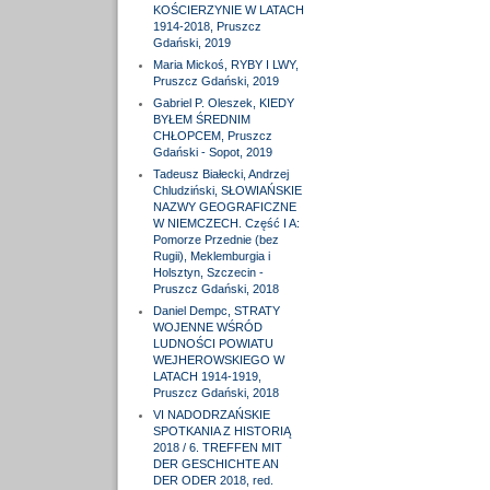
KOŚCIERZYNIE W LATACH
1914-2018, Pruszcz
Gdański, 2019
Maria Mickoś, RYBY I LWY,
Pruszcz Gdański, 2019
Gabriel P. Oleszek, KIEDY
BYŁEM ŚREDNIM
CHŁOPCEM, Pruszcz
Gdański - Sopot, 2019
Tadeusz Białecki, Andrzej
Chludziński, SŁOWIAŃSKIE
NAZWY GEOGRAFICZNE
W NIEMCZECH. Część I A:
Pomorze Przednie (bez
Rugii), Meklemburgia i
Holsztyn, Szczecin -
Pruszcz Gdański, 2018
Daniel Dempc, STRATY
WOJENNE WŚRÓD
LUDNOŚCI POWIATU
WEJHEROWSKIEGO W
LATACH 1914-1919,
Pruszcz Gdański, 2018
VI NADODRZAŃSKIE
SPOTKANIA Z HISTORIĄ
2018 / 6. TREFFEN MIT
DER GESCHICHTE AN
DER ODER 2018, red.