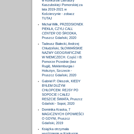
w Konkursie Literatury
Kaszubskiej i Pomorskiej za
lata 2019-2021 w
Kościerzynie - zobacz
TUTAJ
Michał Wilk, PRZEDSIONEK
PIEKŁA, CZYLI
CALL
CENTER
OD ŚRODKA,
Pruszcz Gdański, 2020
Tadeusz Białecki, Andrzej
Chludziński, SŁOWIAŃSKIE
NAZWY GEOGRAFICZNE
W NIEMCZECH. Część I B:
Pomorze Przednie (bez
Rugii), Meklemburgia i
Holsztyn, Szczecin -
Pruszcz Gdański, 2020
Gabriel P. Oleszek, KIEDY
BYŁEM DUŻYM
CHŁOPCEM. REJSY PO
SOPOCIE I CAŁEJ
RESZCIE ŚWIATA, Pruszcz
Gdański - Sopot, 2020
Dominika Kraska, 7
MAGICZNYCH OPOWIEŚCI
O GDYNI, Pruszcz
Gdański, 2019
Książka otrzymała
wyróżnienie w Konkursie