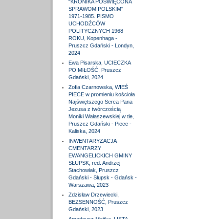
"KRONIKA POŚWIĘCONA
SPRAWOM POLSKIM"
1971-1985. PISMO
UCHODŹCÓW
POLITYCZNYCH 1968
ROKU, Kopenhaga -
Pruszcz Gdański - Londyn,
2024
Ewa Pisarska, UCIECZKA
PO MIŁOŚĆ, Pruszcz
Gdański, 2024
Zofia Czarnowska, WIEŚ
PIECE w promieniu kościoła
Najświętszego Serca Pana
Jezusa z twórczością
Moniki Wałaszewskiej w tle,
Pruszcz Gdański - Piece -
Kaliska, 2024
INWENTARYZACJA
CMENTARZY
EWANGELICKICH GMINY
SŁUPSK, red. Andrzej
Stachowiak, Pruszcz
Gdański - Słupsk - Gdańsk -
Warszawa, 2023
Zdzisław Drzewiecki,
BEZSENNOŚĆ, Pruszcz
Gdański, 2023