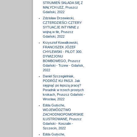
STRUMIEŃ SKŁADA SIĘ Z
MAŁYCH ŁEZ, Pruszcz
Gdański, 2022
Zdzisław Drzewiecki,
CZTERDZIEŚCI CZTERY
SYTUACJE INTYMNE z
wojną w tle, Pruszcz
Gdański, 2022
Krzysztof Kowalkowski,
FRANCISZEK JÓZEF
CHYLEWSKI - PILOT 300.
DYWIZJONU
BOMBOWEGO, Pruszcz
Gdański - Tczew - Gdańsk,
2022
Daniel Szczegielniak,
PODRÓŻ KU PASJI. Jak
sięgnąć po lepszą pracę?
Poradnik w trzech prostych
krokach, Pruszcz Gdański -
Wrocław, 2022
Edda Gutsche,
WOJEWÓDZTWO
ZACHODNIOPOMORSKIE
ILUSTROWANE, Pruszcz
Gdański - Koszalin -
Szczecin, 2022
Edda Gutsche,