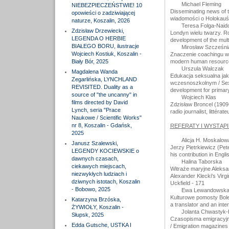
Michael Fleming
NIEBEZPIECZEŃSTWIE! 10
Disseminating news of t
opowieści o zadziwiającej
wiadomości o Holokauśc
naturze, Koszalin, 2026
Teresa Folga-Naid
Zdzisław Drzewiecki,
Londyn wielu twarzy. Ro
LEGENDA O HERBIE
development of the multi
BIAŁEGO BORU, ilustracje
Mirosław Szcześni
Wojciech Kostiuk, Koszalin -
Znaczenie coachingu w
Biały Bór, 2025
modern human resourc
Urszula Walczak
Magdalena Wanda
Edukacja seksualna ja
Zegarlińska, LYNCHLAND
wczesnoszkolnym / Sexua
REVISITED. Duality as a
development for primary
source of "the uncanny" in
Wojciech Klas
films directed by David
Zdzisław Broncel (1909-1
Lynch, seria "Prace
radio journalist, littérate
Naukowe / Scientific Works"
nr 8, Koszalin - Gdańsk,
REFERATY I WYSTĄPI
2025
Alicja H. Moskalow
Janusz Szalewski,
Jerzy Pietrkiewicz (Pete
LEGENDY KOCIEWSKIE o
his contribution in Englis
dawnych czasach,
Halina Taborska
ciekawych miejscach,
Witraże maryjne Aleksan
niezwykłych ludziach i
Alexander Klecki's Virg
dziwnych istotach, Koszalin
Uckfield - 171
- Bobowo, 2025
Ewa Lewandowska-
Kulturowe pomosty Boles
Katarzyna Brzóska,
a translator and an inte
ŻYWIOŁY, Koszalin -
Jolanta Chwastyk
Słupsk, 2025
Czasopisma emigracyjne
Edda Gutsche, USTKA I
/ Emigration magazines a