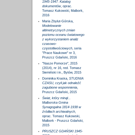
1945-1947. Katalog
dokumentów
, oprac.
Tomasz Kukowski, Malbork,
2016
Maria Zbylut-Górska,
Modelowanie
altimetrycznych zmian
poziomu oceanu światowego
z wykorzystaniem analiz
czasowo-
częstotliwościowych
, seria
"Prace Naukowe" nr 3,
Pruszcz Gdański, 2016
"Nasze Pomorze", 2015
(2014), nr 16, red. Tomasz
Siemiński i in., Bytów, 2015
Dominika Kraska,
STUDNIA
CZASU, czyli jak odnaleźć
zagubione wspomnienia
,
Pruszcz Gdański, 2015
Świat, który minął...
Malborska Gmina
Synagogalna 1814-1938 w
źródłach archiwalnych
,
oprac. Tomasz Kukowski,
Malbork - Pruszcz Gdański,
2015
PRUSZCZ GDAŃSKI 1945-