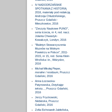
IV NADODRZAŃSKIE
SPOTKANIA Z HISTORIĄ
2016, materiały pod redakcją
Andrzeja Chludzińskiego,
Pruszcz Gdański -
Mieszkowice, 2016
"Zeszyty Naukowe PUNO",
seria trzecia, nr 4, red. nacz.
Jolanta Chwastyk-
Kowalczyk, Londyn, 2016
"Biuletyn Stowarzyszenia
Muzeów na Wolnym
Powietrzu w Polsce", 2011-
2015, nr 15, red. Sonia Klein-
Wrońska i in., Wdzydze,
2016
Michał Mikołaj Pieper,
moralne / residuum
, Pruszcz
Gdański, 2016
Anna Łozowska-
Patynowska,
Dotykając
tekstu...
, Pruszcz Gdański,
2016
Jerzy Fryckowski,
Niebieska
, Pruszcz
Gdański, 2016
Zofia Eichstaedt-Jabłońska,