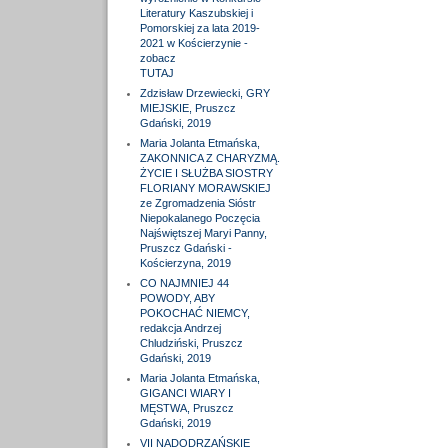
Literatury Kaszubskiej i
Pomorskiej za lata 2019-
2021 w Kościerzynie -
zobacz
TUTAJ
Zdzisław Drzewiecki, GRY
MIEJSKIE, Pruszcz
Gdański, 2019
Maria Jolanta Etmańska,
ZAKONNICA Z CHARYZMĄ.
ŻYCIE I SŁUŻBA SIOSTRY
FLORIANY MORAWSKIEJ
ze Zgromadzenia Sióstr
Niepokalanego Poczęcia
Najświętszej Maryi Panny,
Pruszcz Gdański -
Kościerzyna, 2019
CO NAJMNIEJ 44
POWODY, ABY
POKOCHAĆ NIEMCY,
redakcja Andrzej
Chludziński, Pruszcz
Gdański, 2019
Maria Jolanta Etmańska,
GIGANCI WIARY I
MĘSTWA, Pruszcz
Gdański, 2019
VII NADODRZAŃSKIE