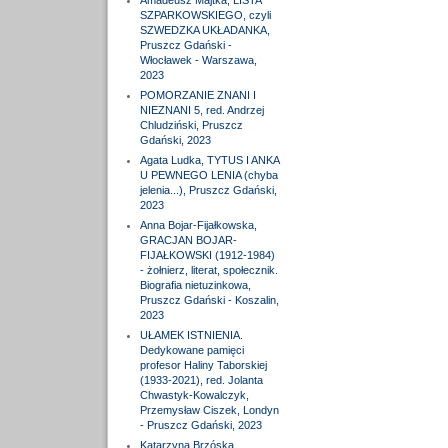
Amadeusz Majtka, LISTA
SZPARKOWSKIEGO, czyli
SZWEDZKA UKŁADANKA,
Pruszcz Gdański -
Włocławek - Warszawa,
2023
POMORZANIE ZNANI I
NIEZNANI 5, red. Andrzej
Chludziński, Pruszcz
Gdański, 2023
Agata Ludka, TYTUS I ANKA
U PEWNEGO LENIA (chyba
jelenia...), Pruszcz Gdański,
2023
Anna Bojar-Fijałkowska,
GRACJAN BOJAR-
FIJAŁKOWSKI (1912-1984)
- żołnierz, literat, społecznik.
Biografia nietuzinkowa,
Pruszcz Gdański - Koszalin,
2023
UŁAMEK ISTNIENIA.
Dedykowane pamięci
profesor Haliny Taborskiej
(1933-2021), red. Jolanta
Chwastyk-Kowalczyk,
Przemysław Ciszek, Londyn
- Pruszcz Gdański, 2023
Katarzyna Brzóska,