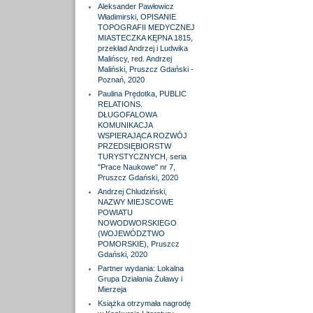
Aleksander Pawłowicz
Władimirski, OPISANIE
TOPOGRAFII MEDYCZNEJ
MIASTECZKA KĘPNA 1815,
przekład Andrzej i Ludwika
Malińscy, red. Andrzej
Maliński, Pruszcz Gdański -
Poznań, 2020
Paulina Prędotka, PUBLIC
RELATIONS.
DŁUGOFALOWA
KOMUNIKACJA
WSPIERAJĄCA ROZWÓJ
PRZEDSIĘBIORSTW
TURYSTYCZNYCH, seria
"Prace Naukowe" nr 7,
Pruszcz Gdański, 2020
Andrzej Chludziński,
NAZWY MIEJSCOWE
POWIATU
NOWODWORSKIEGO
(WOJEWÓDZTWO
POMORSKIE), Pruszcz
Gdański, 2020
Partner wydania: Lokalna
Grupa Działania Żuławy i
Mierzeja
Książka otrzymała nagrodę