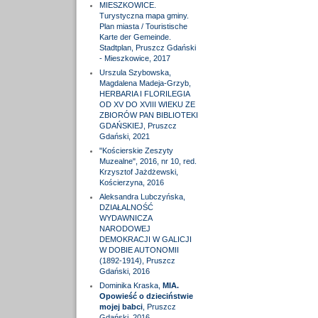
MIESZKOWICE.
Turystyczna mapa gminy.
Plan miasta / Touristische
Karte der Gemeinde.
Stadtplan, Pruszcz Gdański
- Mieszkowice, 2017
Urszula Szybowska,
Magdalena Madeja-Grzyb,
HERBARIA I FLORILEGIA
OD XV DO XVIII WIEKU ZE
ZBIORÓW PAN BIBLIOTEKI
GDAŃSKIEJ, Pruszcz
Gdański, 2021
"Kościerskie Zeszyty
Muzealne", 2016, nr 10, red.
Krzysztof Jażdżewski,
Kościerzyna, 2016
Aleksandra Lubczyńska,
DZIAŁALNOŚĆ
WYDAWNICZA
NARODOWEJ
DEMOKRACJI W GALICJI
W DOBIE AUTONOMII
(1892-1914), Pruszcz
Gdański, 2016
Dominika Kraska,
MIA.
Opowieść o dzieciństwie
mojej babci
, Pruszcz
Gdański, 2016