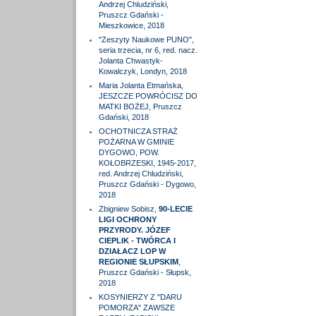
Andrzej Chludziński,
Pruszcz Gdański -
Mieszkowice, 2018
"Zeszyty Naukowe PUNO",
seria trzecia, nr 6, red. nacz.
Jolanta Chwastyk-
Kowalczyk, Londyn, 2018
Maria Jolanta Etmańska,
JESZCZE POWRÓCISZ DO
MATKI BOŻEJ, Pruszcz
Gdański, 2018
OCHOTNICZA STRAŻ
POŻARNA W GMINIE
DYGOWO, POW.
KOŁOBRZESKI, 1945-2017,
red. Andrzej Chludziński,
Pruszcz Gdański - Dygowo,
2018
Zbigniew Sobisz,
90-LECIE
LIGI OCHRONY
PRZYRODY. JÓZEF
CIEPLIK - TWÓRCA I
DZIAŁACZ LOP W
REGIONIE SŁUPSKIM
,
Pruszcz Gdański - Słupsk,
2018
KOSYNIERZY Z "DARU
POMORZA" ZAWSZE