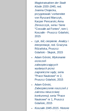
Magistratsakten der Stadt
Köslin 1555-1945
, red.
Joanna Chojecka,
przygotowali / vorbereitet
von Ryszard Marczyk,
Kacper Pencarski, Anna
Zbroszczyk, seria / Serie
"Cossalin ad Fontes", tom I,
Koszalin - Pruszcz Gdański,
2015
Lęk, ból, cierpienie. Analizy i
interpretacje
, red. Grażyna
Różańska, Pruszcz
Gdański - Słupsk, 2015
Adam Górski,
Wykonanie
orzeczeń
zabezpieczających
wydanych przez
zagraniczne sądy
, seria
"Prace Naukowe" nr 2,
Pruszcz Gdański, 2015
Adam Górski,
Zabezpieczenie roszczeń z
zakresu nieuczciwej
konkurencji
, seria "Prace
Naukowe" nr 1, Pruszcz
Gdański, 2015
Koszalin 1945-2015. Historie