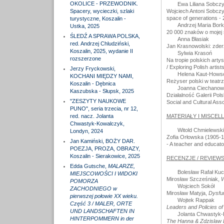
OKOLICE - PRZEWODNIK.
Ewa Liliana Sobcz
Spacery, wycieczki, szlaki
Wojciech Antoni Sobczyń
space of generations - 
turystyczne, Koszalin -
Andrzej Maria Bor
Ustka, 2025
20 000 znaków o mojej sz
ŚLEDŹ A SPRAWA POLSKA,
Anna Błasiak
red. Andrzej Chludziński,
Jan Krasnowolski: zderz
Koszalin, 2025, wydanie II
Sylwia Krasoń
rozszerzone
Na tropie polskich artys
/ Exploring Polish artis
Jerzy Fryckowski,
Helena Kaut-Hows
KOCHANI MIĘDZY NAMI,
Reżyser polski w teatrze
Koszalin - Dębnica
Joanna Ciechanow
Kaszubska - Słupsk, 2025
Działalność Galerii Pol
"ZESZYTY NAUKOWE
Social and Cultural Asso
PUNO", seria trzecia, nr 12,
red. nacz. Jolanta
MATERIAŁY I MISCEL
Chwastyk-Kowalczyk,
Witold Chmielewski
Londyn, 2024
Zofia Orłowska (1905-1
Jan Kamiński, BOŻY DAR.
- A teacher and educator
POEZJA, PROZA, OBRAZY,
Koszalin - Sierakowice, 2025
RECENZJE / REVIEW
Edda Gutsche,
MALARZE,
Bolesław Rafał Kuc
MIEJSCOWOŚCI I WIDOKI
Mirosław Szcześniak,
W
POMORZA
Wojciech Sokół
ZACHODNIEGO w
Mirosław Matyja,
Dysfun
pierwszej połowie XX wieku.
Wojtek Rappak
Część 3 / MALER, ORTE
Leaders and Policies of
UND LANDSCHAFTEN IN
Jolanta Chwastyk
HINTERPOMMERN in der
The Hanna & Zdzislaw Br