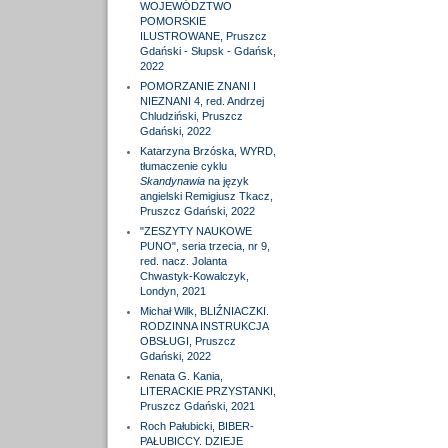
WOJEWÓDZTWO
POMORSKIE
ILUSTROWANE, Pruszcz
Gdański - Słupsk - Gdańsk,
2022
POMORZANIE ZNANI I
NIEZNANI 4, red. Andrzej
Chludziński, Pruszcz
Gdański, 2022
Katarzyna Brzóska, WYRD,
tłumaczenie cyklu
Skandynawia
na język
angielski Remigiusz Tkacz,
Pruszcz Gdański, 2022
"ZESZYTY NAUKOWE
PUNO", seria trzecia, nr 9,
red. nacz. Jolanta
Chwastyk-Kowalczyk,
Londyn, 2021
Michał Wilk, BLIŹNIACZKI.
RODZINNA INSTRUKCJA
OBSŁUGI, Pruszcz
Gdański, 2022
Renata G. Kania,
LITERACKIE PRZYSTANKI,
Pruszcz Gdański, 2021
Roch Pałubicki, BIBER-
PAŁUBICCY. DZIEJE