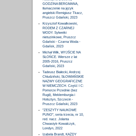
GODZINA BERGMANA,
tłumaczenie na język
angielski Remigiusz Tkacz,
Pruszcz Gdański, 2023
Krzysztof Kowalkowski,
RODEM Z CZARNEJ
WODY. Sylwetki
nietuzinkowe, Pruszcz
Gdański - Czarna Woda -
Gdańsk, 2023
Michał Wilk, WYJŚCIE NA
SŁOŃCE. Wiersze z lat
2005-2016, Pruszcz
Gdański, 2023
Tadeusz Białecki, Andrzej
Chludziński, SŁOWIAŃSKIE
NAZWY GEOGRAFICZNE
W NIEMCZECH. Część I C:
Pomorze Przednie (bez
Rugii), Meklemburgia i
Holsztyn, Szczecin -
Pruszcz Gdański, 2023
"ZESZYTY NAUKOWE
PUNO", seria trzecia, nr 10,
red. nacz. Jolanta
Chwastyk-Kowalczyk,
Londyn, 2022
Izabela Brandt, KAŻDY