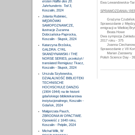
ersten Hälfte des 20.
Ewa Lewandowska-Tara
Jahrhunderts. Teil 3
,
Koszalin, 2024
SPRAWOZDANIA / RE
Jolanta Rubiniec,
Grażyna Czubińsk
WĘDRÓWKI
Sprawozdanie z Między
SAMOPOZNAWCZE,
emigracji w Wielkiej Bry
ilustracje Zuzanna
Beata Howe
Dobrzańska-Paprocka,
Dwa sympozja Zakładu D
Koszalin - Słupsk, 2024
2017 roku - 375
Joanna Ciechanow
Katarzyna Brzóska,
Sprawozdanie z VII Kon
GALDRA. CYKL
Marian Zastawny
SKANDYNAWSKI / THE
Polish Science Day - 3
NORSE SERIES, przełożył /
translated Remigiusz Tkacz,
Koszalin - Słupsk, 2024
Urszula Szybowska,
DZIAŁALNOŚĆ BIBLIOTEKI
TECHNISCHE
HOCHSCHULE DANZIG
(1904-1944) na tle historii
gdańskiego bibliotekarstwa
instytucjonalnego, Koszalin -
Gdańsk, 2024
Małgorzata Pauch,
ZBRODNIA W OPACTWIE.
Opowieść z 1640 roku,
Koszalin - Pelplin, 2024
Michał Wilk, W