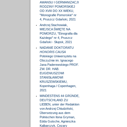
AWANSU I GERMANIZACJI
RODZINY POMORSKIEJ
OD XVIII DO XX WIEKU,
"Monografie Pomorskie" nr
4, Pruszcz Gdański, 2021
Andrzej Stachowiak,
MIEJSCA ŚWIĘTE NA
POMORZU, "Etnografia dla
Każdego" nr 4, Pruszcz
Gdański - Słupsk, 2021
NADANIE DOKTORATU
HONORIS CAUSA
Polskiego Uniwersytetu na
Obczyźnie im. Ignacego
Jana Paderewskiego PROF.
ZW. DR. HAB.
EUGENIUSZOWI
STANISŁAWOWI
KRUSZEWSKIEMU,
Kopenhaga / Copenhagen,
2021
MINDESTENS 44 GRÜNDE,
DEUTSCHLAND ZU
LIEBEN, unter der Redaktion
von Andrzej Chludziński,
Übersetzung aus dem
Polnischen Ilona Gryman,
Edda Gutsche, Agnieszka
Kalbarczyk, Cezary