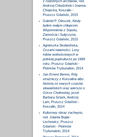
z rodzinnych archiwów
, red.
Andrzej Chludziński i Joanna
Chojecka, Koszalin -
Pruszcz Gdański, 2015
Gabriel P. Oleszek,
Kiedy
byłem małym chłopcem.
Wspomnienia z Sopotu,
Zamościa i Sulęczyna
,
Pruszcz Gdański, 2015
Agnieszka Skolasińska,
Oczami naiwności. Losy
mitów wolnościowych w
polskiej popkulturze po 1989
roku
, Pruszcz Gdański -
Piotrków Trybunalski, 2014
Jan Ernest Benno,
Róg
strażniczy z Koszalina albo
historia ze starych czasów
słowiańskich oraz wiersze o
Górze Chełmskiej
, przeł.
Barbara Sztark, Andrzej
Lam, Pruszcz Gdański -
Koszalin, 2014
Kulturowy obraz zachwytu
,
red. Jolanta Bujak-
Lechowicz, Pruszcz
Gdański - Piotrków
Trybunalski, 2014