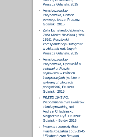
Pruszcz Gdański, 2015
Anna Łozowska-
Patynowska,
Historia
pewnego lustra
, Pruszcz
Gdański, 2015
Zofia Eichstaedt-Jabłońska,
Zofia Milska-Bielińska (1884-
1938). Pocztówki,
korespondencja i fotografie
w zbiorach rodzinnych
,
Pruszcz Gdański, 2015
Anna Łozowska-
Patynowska,
Opowieść o
człowieku. Poezja
najnowsza w krótkich
interpretacjach (szkice o
wybranych zbiorach
poetyckich)
, Pruszcz
Gdański, 2015
PRZED 1945 PO.
Wspomnienia mieszkańców
ziemi bytowskiej
, red.
Andrzej Chludziński,
Małgorzata Ryś, Pruszcz
Gdański - Bytów, 2015
Inwentarz zespołu Akta
miasta Koszalina 1555-1945
/
Findbuch zum Bestand