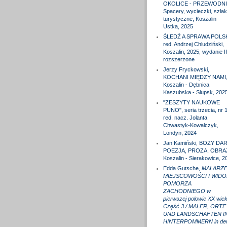
OKOLICE - PRZEWODNI
Spacery, wycieczki, szlak
turystyczne, Koszalin -
Ustka, 2025
ŚLEDŹ A SPRAWA POLS
red. Andrzej Chludziński,
Koszalin, 2025, wydanie II
rozszerzone
Jerzy Fryckowski,
KOCHANI MIĘDZY NAMI
Koszalin - Dębnica
Kaszubska - Słupsk, 202
"ZESZYTY NAUKOWE
PUNO", seria trzecia, nr 1
red. nacz. Jolanta
Chwastyk-Kowalczyk,
Londyn, 2024
Jan Kamiński, BOŻY DAR
POEZJA, PROZA, OBRA
Koszalin - Sierakowice, 2
Edda Gutsche,
MALARZE
MIEJSCOWOŚCI I WIDO
POMORZA
ZACHODNIEGO w
pierwszej połowie XX wiek
Część 3 / MALER, ORTE
UND LANDSCHAFTEN I
HINTERPOMMERN in de