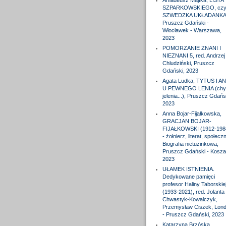
Amadeusz Majtka, LISTA
SZPARKOWSKIEGO, czyl
SZWEDZKA UKŁADANKA
Pruszcz Gdański -
Włocławek - Warszawa,
2023
POMORZANIE ZNANI I
NIEZNANI 5, red. Andrzej
Chludziński, Pruszcz
Gdański, 2023
Agata Ludka, TYTUS I A
U PEWNEGO LENIA (chy
jelenia...), Pruszcz Gdańs
2023
Anna Bojar-Fijałkowska,
GRACJAN BOJAR-
FIJAŁKOWSKI (1912-198
- żołnierz, literat, społeczn
Biografia nietuzinkowa,
Pruszcz Gdański - Koszal
2023
UŁAMEK ISTNIENIA.
Dedykowane pamięci
profesor Haliny Taborskie
(1933-2021), red. Jolanta
Chwastyk-Kowalczyk,
Przemysław Ciszek, Lon
- Pruszcz Gdański, 2023
Katarzyna Brzóska,