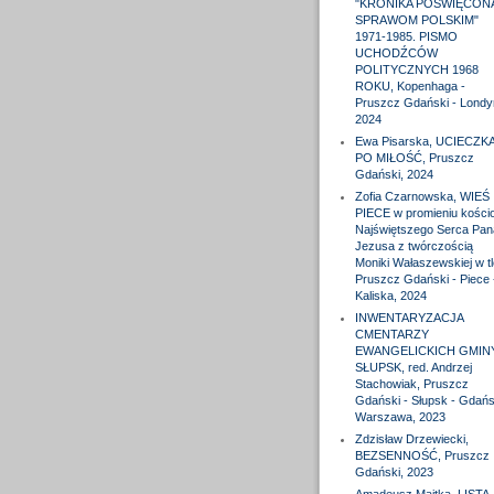
"KRONIKA POŚWIĘCON
SPRAWOM POLSKIM"
1971-1985. PISMO
UCHODŹCÓW
POLITYCZNYCH 1968
ROKU, Kopenhaga -
Pruszcz Gdański - Londy
2024
Ewa Pisarska, UCIECZK
PO MIŁOŚĆ, Pruszcz
Gdański, 2024
Zofia Czarnowska, WIEŚ
PIECE w promieniu kościo
Najświętszego Serca Pan
Jezusa z twórczością
Moniki Wałaszewskiej w tl
Pruszcz Gdański - Piece 
Kaliska, 2024
INWENTARYZACJA
CMENTARZY
EWANGELICKICH GMIN
SŁUPSK, red. Andrzej
Stachowiak, Pruszcz
Gdański - Słupsk - Gdańs
Warszawa, 2023
Zdzisław Drzewiecki,
BEZSENNOŚĆ, Pruszcz
Gdański, 2023