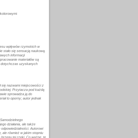
i kolorowymi
kresu wpływów rzymskich w
e stało się sensacją naukową.
awych informacji
 opracowanie materiałów są
e dotychczas uzyskanych
ł się nazwami miejscowości z
 polskiej. Przytacza pod każdą
tawie sprowadza ją do
riał to oporny; autor jednak
o Samodzielnego
go działania, ale także
 odpowiedzialności. Autorowi
, ale również w jakim stopniu
 brzegu tej rzeki. Co ważne, te