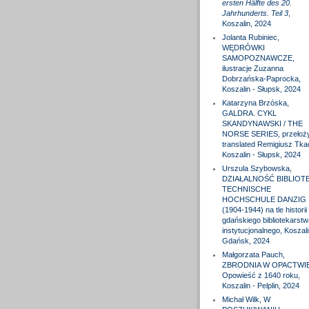
ersten Hälfte des 20.
Jahrhunderts. Teil 3
,
Koszalin, 2024
Jolanta Rubiniec,
WĘDRÓWKI
SAMOPOZNAWCZE,
ilustracje Zuzanna
Dobrzańska-Paprocka,
Koszalin - Słupsk, 2024
Katarzyna Brzóska,
GALDRA. CYKL
SKANDYNAWSKI / THE
NORSE SERIES, przełożył
translated Remigiusz Tka
Koszalin - Słupsk, 2024
Urszula Szybowska,
DZIAŁALNOŚĆ BIBLIOTE
TECHNISCHE
HOCHSCHULE DANZIG
(1904-1944) na tle historii
gdańskiego bibliotekarstw
instytucjonalnego, Koszali
Gdańsk, 2024
Małgorzata Pauch,
ZBRODNIA W OPACTWIE
Opowieść z 1640 roku,
Koszalin - Pelplin, 2024
Michał Wilk, W