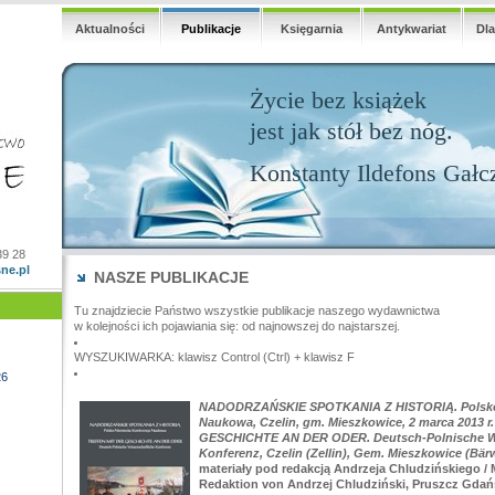
Aktualności
Publikacje
Księgarnia
Antykwariat
Dl
Życie bez książek
jest jak stół bez nóg.
Konstanty Ildefons Gałc
39 28
ne.pl
NASZE PUBLIKACJE
Tu znajdziecie Państwo wszystkie publikacje naszego wydawnictwa
w kolejności ich pojawiania się: od najnowszej do najstarszej.
WYSZUKIWARKA: klawisz Control (Ctrl) + klawisz F
26
NADODRZAŃSKIE SPOTKANIA Z HISTORIĄ. Polsko-
Naukowa, Czelin, gm. Mieszkowice, 2 marca 2013 
GESCHICHTE AN DER ODER. Deutsch-Polnische Wi
Konferenz, Czelin (Zellin), Gem. Mieszkowice (Bär
materiały pod redakcją Andrzeja Chludzińskiego / M
Redaktion von Andrzej Chludziński, Pruszcz Gdańs