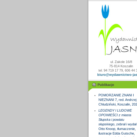
ul. Zakole 16/8
75-814 Koszalin
tel. 94 719 17 79, 606 44 
biuro@wydawnictwo-jas
Publikacje
POMORZANIE ZNANI I
NIEZNANI 7, red. Andrzej
Chludziński, Koszalin, 20
LEGENDY I LUDOWE
OPOWIEŚCI z miasta
Słupska i powiatu
słupskiego
, zebrał i wydał
Otto Knoop, tłumaczenie,
ilustracje Edda Gutsche,