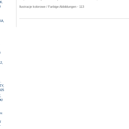
K.
i
Ilustracje kolorowe / Farbige Abbildungen - 113
KA,
,
5
2,
.
ZY,
025
,
KI
u.
N
r