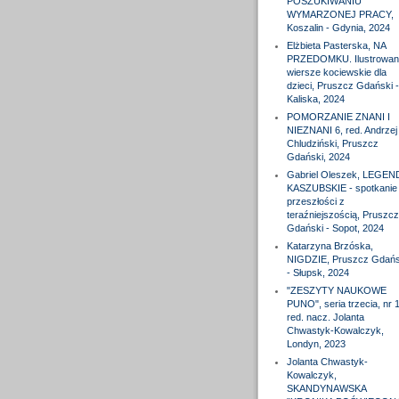
POSZUKIWANIU
WYMARZONEJ PRACY,
Koszalin - Gdynia, 2024
Elżbieta Pasterska, NA
PRZEDOMKU. Ilustrowan
wiersze kociewskie dla
dzieci, Pruszcz Gdański -
Kaliska, 2024
POMORZANIE ZNANI I
NIEZNANI 6, red. Andrzej
Chludziński, Pruszcz
Gdański, 2024
Gabriel Oleszek, LEGEN
KASZUBSKIE - spotkanie
przeszłości z
teraźniejszością, Pruszcz
Gdański - Sopot, 2024
Katarzyna Brzóska,
NIGDZIE, Pruszcz Gdańs
- Słupsk, 2024
"ZESZYTY NAUKOWE
PUNO", seria trzecia, nr 1
red. nacz. Jolanta
Chwastyk-Kowalczyk,
Londyn, 2023
Jolanta Chwastyk-
Kowalczyk,
SKANDYNAWSKA