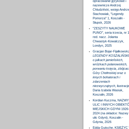
opracowanie językowe i
nazewnicze Andrzej
Chludziński, wstęp Andrze
Stachowiak, "Legendy
Pomorza" 1, Koszalin -
Słupsk, 2026
"ZESZYTY NAUKOWE
PUNO", seria trzecia, nr 1
red. nacz. Jolanta
Chwastyk-Kowalczyk,
Londyn, 2025
Gracjan Bojar-Fijałkowski
LEGENDY KOSZALIŃSKI
o julkach jamieńskich,
wróżkach polanowskich,
porwaniu księcia, zbójcac
Góry Chełmskiej oraz o
innych bohaterach i
zdarzeniach
niezwyczajnych
, ilustracj
Daria Izabela Wasiuk,
Koszalin, 2026
Kordian Kuczma, NAZWY
ULIC I INNYCH OBIEKT
MIEJSKICH GDYNI 1926
2024 (na okładce: Nazwy
ulic Gdyni), Koszalin -
Gdynia, 2026
Edda Gutsche, KSIĘŻYC