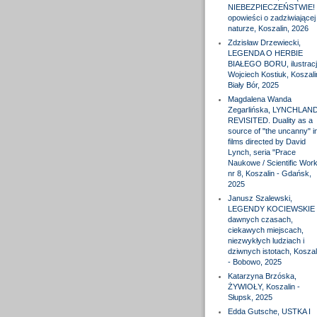
NIEBEZPIECZEŃSTWIE! 
opowieści o zadziwiającej
naturze, Koszalin, 2026
Zdzisław Drzewiecki,
LEGENDA O HERBIE
BIAŁEGO BORU, ilustracj
Wojciech Kostiuk, Koszali
Biały Bór, 2025
Magdalena Wanda
Zegarlińska, LYNCHLAN
REVISITED. Duality as a
source of "the uncanny" i
films directed by David
Lynch, seria "Prace
Naukowe / Scientific Wor
nr 8, Koszalin - Gdańsk,
2025
Janusz Szalewski,
LEGENDY KOCIEWSKIE 
dawnych czasach,
ciekawych miejscach,
niezwykłych ludziach i
dziwnych istotach, Koszal
- Bobowo, 2025
Katarzyna Brzóska,
ŻYWIOŁY, Koszalin -
Słupsk, 2025
Edda Gutsche, USTKA I