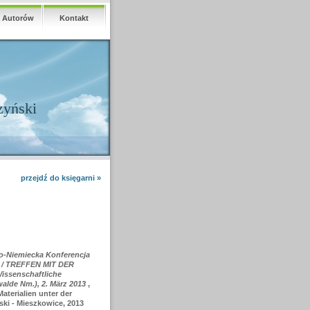
a Autorów
Kontakt
zyński
przejdź do księgarni »
Niemiecka Konferencja
r. / TREFFEN MIT DER
ssenschaftliche
walde Nm.), 2. März 2013
,
aterialien unter der
ki - Mieszkowice, 2013