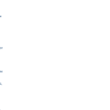
e
DY
ki
1,