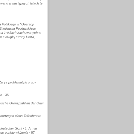
ywano w następnych latach te
a Polskiego w "Operacji
 Stanisława Popławskiego
że na źródłach zachowanych w
 z drugiej strony lustra,
 Zarys problematyki grupy
ce
- 35
lnische Grenzpfahl an der Oder
innerungen eines Teilnehmers
-
eutscher Sicht / 1. Armia
ego punktu widzenia
- 97