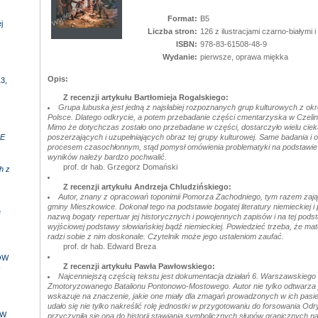
Format:
B5
j
Liczba stron:
126 z ilustracjami czarno-białymi 
ISBN:
978-83-61508-48-9
Wydanie:
pierwsze, oprawa miękka
Opis:
3,
Z recenzji artykułu Bartłomieja Rogalskiego:
Grupa lubuska jest jedną z najsłabiej rozpoznanych grup kulturowych z o
Polsce. Dlatego odkrycie, a potem przebadanie części cmentarzyska w Czelini
,
Mimo że dotychczas zostało ono przebadane w części, dostarczyło wielu ciek
E
poszerzających i uzupełniających obraz tej grupy kulturowej. Same badania i
procesem czasochłonnym, stąd pomysł omówienia problematyki na podstawi
wyników należy bardzo pochwalić.
prof. dr hab. Grzegorz Domański
h z
Z recenzji artykułu Andrzeja Chludzińskiego:
Autor, znany z opracowań toponimii Pomorza Zachodniego, tym razem zają
gminy Mieszkowice. Dokonał tego na podstawie bogatej literatury niemieckiej i
e
nazwą bogaty repertuar jej historycznych i powojennych zapisów i na tej pods
wyjściowej podstawy słowiańskiej bądź niemieckiej. Powiedzieć trzeba, że mate
radzi sobie z nim doskonale. Czytelnik może jego ustaleniom zaufać.
prof. dr hab. Edward Breza
ÓW
Z recenzji artykułu Pawła Pawłowskiego:
-
Najcenniejszą częścią tekstu jest dokumentacja działań 6. Warszawskieg
Zmotoryzowanego Batalionu Pontonowo-Mostowego. Autor nie tylko odtwarza je
wskazuje na znaczenie, jakie one miały dla zmagań prowadzonych w ich pasie
udało się nie tylko nakreślić rolę jednostki w przygotowaniu do forsowania Odry
 W
przyczyniła się ona do historii stawiania symbolicznych słupów granicznych na