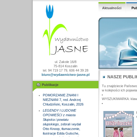
Aktualności
Pub
ul. Zakole 16/8
75-814 Koszalin
tel. 94 719 17 79, 606 44 39 28
biuro@wydawnictwo-jasne.pl
NASZE PUBLI
Publikacje
Tu znajdziecie Państw
w kolejności ich pojawia
POMORZANIE ZNANI I
WYSZUKIWARKA: klawisz
NIEZNANI 7, red. Andrzej
Chludziński, Koszalin, 2026
LEGENDY I LUDOWE
OPOWIEŚCI z miasta
Słupska i powiatu
słupskiego
, zebrał i wydał
Otto Knoop, tłumaczenie,
ilustracje Edda Gutsche,