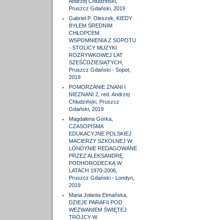
Andrzej Chludziński,
Pruszcz Gdański, 2019
Gabriel P. Oleszek, KIEDY
BYŁEM ŚREDNIM
CHŁOPCEM.
WSPOMNIENIA Z SOPOTU
- STOLICY MUZYKI
ROZRYWKOWEJ LAT
SZEŚĆDZIESIĄTYCH,
Pruszcz Gdański - Sopot,
2019
POMORZANIE ZNANI I
NIEZNANI 2, red. Andrzej
Chludziński, Pruszcz
Gdański, 2019
Magdalena Górka,
CZASOPISMA
EDUKACYJNE POLSKIEJ
MACIERZY SZKOLNEJ W
LONDYNIE REDAGOWANE
PRZEZ ALEKSANDRĘ
PODHORODECKĄ W
LATACH 1970-2006,
Pruszcz Gdański - Londyn,
2019
Maria Jolanta Etmańska,
DZIEJE PARAFII POD
WEZWANIEM ŚWIĘTEJ
TRÓJCY W