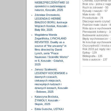
Choroby, czyli temat rz
NIEBEZPIECZEŃSTWIE! 10
Brak snu - jedna z najg
opowieści o zadziwiającej
Ruch to zdrowie! - 50
naturze, Koszalin, 2026
Rytuały i nawyki - 57
Małe kroki - 65
Zdzisław Drzewiecki,
Przedszkole - 74
LEGENDA O HERBIE
Dlaczego warto czytać 
BIAŁEGO BORU, ilustracje
Podróże małe i duże - 
Wojciech Kostiuk, Koszalin -
Rola ojca w wychowaniu
Biały Bór, 2025
Pierwiastek kobiecy - 1
Magdalena Wanda
Budowanie autorytetu -
Zegarlińska, LYNCHLAND
Błędy wychowawcze - 
REVISITED. Duality as a
Ile kosztuje wychowani
Oszczędność i troska o
source of "the uncanny" in
Rok 2015 już nigdy nie 
films directed by David
Epilog - 129
Lynch, seria "Prace
Bibliografia - 135
Naukowe / Scientific Works"
Nota o autorze - 137
nr 8, Koszalin - Gdańsk,
2025
Janusz Szalewski,
LEGENDY KOCIEWSKIE o
dawnych czasach,
ciekawych miejscach,
niezwykłych ludziach i
dziwnych istotach, Koszalin
- Bobowo, 2025
Katarzyna Brzóska,
ŻYWIOŁY, Koszalin -
Słupsk, 2025
Edda Gutsche, USTKA I