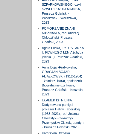
Amadeusz Majtka, LISTA
SZPARKOWSKIEGO, czyli
SZWEDZKA UKŁADANKA,
Pruszcz Gdański -
Włocławek - Warszawa,
2023
POMORZANIE ZNANI I
NIEZNANI 5, red. Andrzej
Chludziński, Pruszcz
Gdański, 2023
Agata Ludka, TYTUS I ANKA
U PEWNEGO LENIA (chyba
jelenia...), Pruszcz Gdański,
2023
Anna Bojar-Fijałkowska,
GRACJAN BOJAR-
FIJAŁKOWSKI (1912-1984)
- żołnierz, literat, społecznik.
Biografia nietuzinkowa,
Pruszcz Gdański - Koszalin,
2023
UŁAMEK ISTNIENIA.
Dedykowane pamięci
profesor Haliny Taborskiej
(1933-2021), red. Jolanta
Chwastyk-Kowalczyk,
Przemysław Ciszek, Londyn
- Pruszcz Gdański, 2023
Katarzyna Brzóska,