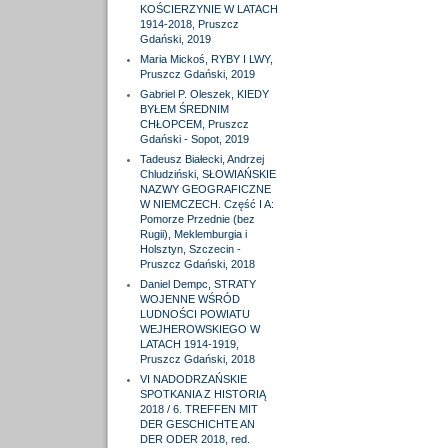
KOŚCIERZYNIE W LATACH
1914-2018, Pruszcz
Gdański, 2019
Maria Mickoś, RYBY I LWY,
Pruszcz Gdański, 2019
Gabriel P. Oleszek, KIEDY
BYŁEM ŚREDNIM
CHŁOPCEM, Pruszcz
Gdański - Sopot, 2019
Tadeusz Białecki, Andrzej
Chludziński, SŁOWIAŃSKIE
NAZWY GEOGRAFICZNE
W NIEMCZECH. Część I A:
Pomorze Przednie (bez
Rugii), Meklemburgia i
Holsztyn, Szczecin -
Pruszcz Gdański, 2018
Daniel Dempc, STRATY
WOJENNE WŚRÓD
LUDNOŚCI POWIATU
WEJHEROWSKIEGO W
LATACH 1914-1919,
Pruszcz Gdański, 2018
VI NADODRZAŃSKIE
SPOTKANIA Z HISTORIĄ
2018 / 6. TREFFEN MIT
DER GESCHICHTE AN
DER ODER 2018, red.