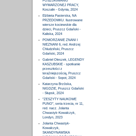
POSZUKIWANIU
WYMARZONEJ PRACY,
Koszalin - Gdynia, 2024
Elżbieta Pasterska, NA
PRZEDOMKU. Ilustrowane
wiersze kociewskie dla
dzieci, Pruszcz Gdański -
Kaliska, 2024
POMORZANIE ZNANI I
NIEZNANI 6, red. Andrzej
Chludziński, Pruszcz
Gdański, 2024
Gabriel Oleszek, LEGENDY
KASZUBSKIE - spotkanie
przeszłości z
teraźniejszością, Pruszcz
Gdański - Sopot, 2024
Katarzyna Brzóska,
NIGDZIE, Pruszcz Gdański
- Słupsk, 2024
"ZESZYTY NAUKOWE
PUNO", seria trzecia, nr 11,
red. nacz. Jolanta
Chwastyk-Kowalczyk,
Londyn, 2023
Jolanta Chwastyk-
Kowalczyk,
SKANDYNAWSKA