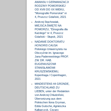
AWANSU I GERMANIZACJI
RODZINY POMORSKIEJ
OD XVIII DO XX WIEKU,
"Monografie Pomorskie" nr
4, Pruszcz Gdański, 2021
Andrzej Stachowiak,
MIEJSCA ŚWIĘTE NA
POMORZU, "Etnografia dla
Każdego" nr 4, Pruszcz
Gdański - Słupsk, 2021
NADANIE DOKTORATU
HONORIS CAUSA
Polskiego Uniwersytetu na
Obczyźnie im. Ignacego
Jana Paderewskiego PROF.
ZW. DR. HAB.
EUGENIUSZOWI
STANISŁAWOWI
KRUSZEWSKIEMU,
Kopenhaga / Copenhagen,
2021
MINDESTENS 44 GRÜNDE,
DEUTSCHLAND ZU
LIEBEN, unter der Redaktion
von Andrzej Chludziński,
Übersetzung aus dem
Polnischen Ilona Gryman,
Edda Gutsche, Agnieszka
Kalbarczyk, Cezary