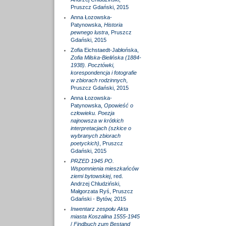
Pruszcz Gdański, 2015
Anna Łozowska-
Patynowska,
Historia
pewnego lustra
, Pruszcz
Gdański, 2015
Zofia Eichstaedt-Jabłońska,
Zofia Milska-Bielińska (1884-
1938). Pocztówki,
korespondencja i fotografie
w zbiorach rodzinnych
,
Pruszcz Gdański, 2015
Anna Łozowska-
Patynowska,
Opowieść o
człowieku. Poezja
najnowsza w krótkich
interpretacjach (szkice o
wybranych zbiorach
poetyckich)
, Pruszcz
Gdański, 2015
PRZED 1945 PO.
Wspomnienia mieszkańców
ziemi bytowskiej
, red.
Andrzej Chludziński,
Małgorzata Ryś, Pruszcz
Gdański - Bytów, 2015
Inwentarz zespołu Akta
miasta Koszalina 1555-1945
/
Findbuch zum Bestand