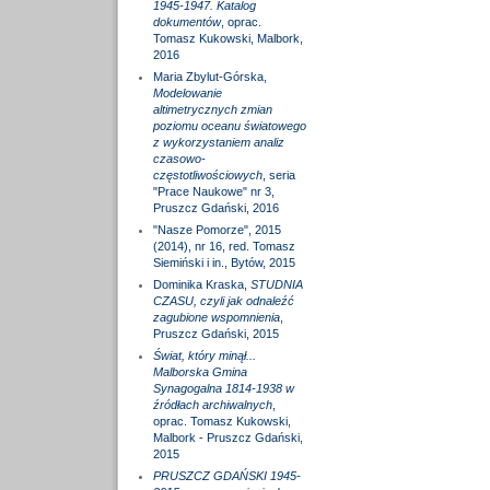
1945-1947. Katalog
dokumentów
, oprac.
Tomasz Kukowski, Malbork,
2016
Maria Zbylut-Górska,
Modelowanie
altimetrycznych zmian
poziomu oceanu światowego
z wykorzystaniem analiz
czasowo-
częstotliwościowych
, seria
"Prace Naukowe" nr 3,
Pruszcz Gdański, 2016
"Nasze Pomorze", 2015
(2014), nr 16, red. Tomasz
Siemiński i in., Bytów, 2015
Dominika Kraska,
STUDNIA
CZASU, czyli jak odnaleźć
zagubione wspomnienia
,
Pruszcz Gdański, 2015
Świat, który minął...
Malborska Gmina
Synagogalna 1814-1938 w
źródłach archiwalnych
,
oprac. Tomasz Kukowski,
Malbork - Pruszcz Gdański,
2015
PRUSZCZ GDAŃSKI 1945-