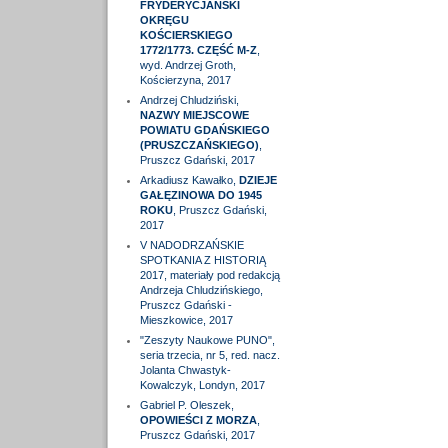
FRYDERYCJAŃSKI
OKRĘGU
KOŚCIERSKIEGO
1772/1773. CZĘŚĆ M-Z
,
wyd. Andrzej Groth,
Kościerzyna, 2017
Andrzej Chludziński,
NAZWY MIEJSCOWE
POWIATU GDAŃSKIEGO
(PRUSZCZAŃSKIEGO)
,
Pruszcz Gdański, 2017
Arkadiusz Kawałko,
DZIEJE
GAŁĘZINOWA DO 1945
ROKU
, Pruszcz Gdański,
2017
V NADODRZAŃSKIE
SPOTKANIA Z HISTORIĄ
2017, materiały pod redakcją
Andrzeja Chludzińskiego,
Pruszcz Gdański -
Mieszkowice, 2017
"Zeszyty Naukowe PUNO",
seria trzecia, nr 5, red. nacz.
Jolanta Chwastyk-
Kowalczyk, Londyn, 2017
Gabriel P. Oleszek,
OPOWIEŚCI Z MORZA
,
Pruszcz Gdański, 2017