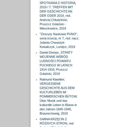
SPOTKANIA Z HISTORIĄ
2019 / 7. TREFFEN MIT
DER GESCHICHTE AN
DER ODER 2019, red.
Andrzej Chludziński,
Pruszcz Gdański -
Mieszkowice, 2019
"Zeszyty Naukowe PUNO",
seria trzecia, nr 7, red. nacz.
Jolanta Chwastyk-
Kowalczyk, Londyn, 2019
Daniel Dempc, STRATY
WOJENNE WŚRÓD
LUDNOŚCI POWIATU
PUCKIEGO W LATACH
1914-1919, Pruszcz
Gdański, 2019
Raimund Klawitter,
VERGESSENE
GESCHICHTE AUS DEM
KULTURLEBEN IM
POMMERSCHEN BÜTOW.
Über Musik und das
kulturelle Leben in Bütow in
den Jahren 1845-1945,
Braunschweig, 2019
GMINA KRZĘCIN Z
RÓŻNYCH STRON, red.