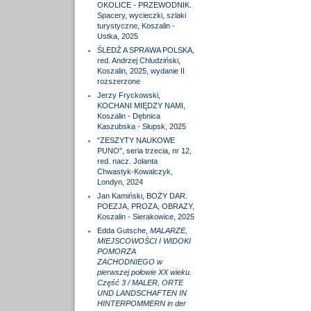
OKOLICE - PRZEWODNIK.
Spacery, wycieczki, szlaki
turystyczne, Koszalin -
Ustka, 2025
ŚLEDŹ A SPRAWA POLSKA,
red. Andrzej Chludziński,
Koszalin, 2025, wydanie II
rozszerzone
Jerzy Fryckowski,
KOCHANI MIĘDZY NAMI,
Koszalin - Dębnica
Kaszubska - Słupsk, 2025
"ZESZYTY NAUKOWE
PUNO", seria trzecia, nr 12,
red. nacz. Jolanta
Chwastyk-Kowalczyk,
Londyn, 2024
Jan Kamiński, BOŻY DAR.
POEZJA, PROZA, OBRAZY,
Koszalin - Sierakowice, 2025
Edda Gutsche,
MALARZE,
MIEJSCOWOŚCI I WIDOKI
POMORZA
ZACHODNIEGO w
pierwszej połowie XX wieku.
Część 3 / MALER, ORTE
UND LANDSCHAFTEN IN
HINTERPOMMERN in der