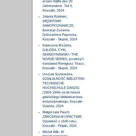
ersten Hälfte des 20.
Jahrhunderts. Teil 3
,
Koszalin, 2024
Jolanta Rubiniec,
WĘDRÓWKI
SAMOPOZNAWCZE,
ilustracje Zuzanna
Dobrzańska-Paprocka,
Koszalin - Słupsk, 2024
Katarzyna Brzóska,
GALDRA. CYKL
SKANDYNAWSKI / THE
NORSE SERIES, przełożył /
translated Remigiusz Tkacz,
Koszalin - Słupsk, 2024
Urszula Szybowska,
DZIAŁALNOŚĆ BIBLIOTEKI
TECHNISCHE
HOCHSCHULE DANZIG
(1904-1944) na tle historii
gdańskiego bibliotekarstwa
instytucjonalnego, Koszalin -
Gdańsk, 2024
Małgorzata Pauch,
ZBRODNIA W OPACTWIE.
Opowieść z 1640 roku,
Koszalin - Pelplin, 2024
Michał Wilk, W