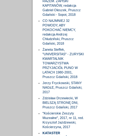
RAZEM. ZAPISKI
KAPITANÓW, redakcja
Gabriel Oleszek, Pruszcz
Gdański - Sopot, 2018
CO NAJMNIEJ 32
POWODY, ABY
POKOCHAĆ NIEMCY,
redakcja Andrzej
Chludziński, Pruszcz
Gdański, 2018
Żaneta Steffek,
"UNIVERSITAS" - ZURYSKI
KWARTALNIK
TOWARZYSTWA
PRZYJACIÓŁ PUNO W
LATACH 1980-2001,
Pruszcz Gdański, 2018
Jerzy Fryckowski, STANY
NAGŁE, Pruszcz Gdański,
2017
Zdzisław Drzewiecki, W
BIELSZĄ STRONĘ DNI,
Pruszcz Gdański, 2017
"Kościerskie Zeszyty
Muzealne", 2017, nr 11, red.
Krzysztof Jażdżewski,
Kościerzyna, 2017
KATASTER