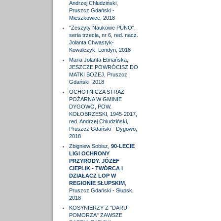
Andrzej Chludziński,
Pruszcz Gdański -
Mieszkowice, 2018
"Zeszyty Naukowe PUNO",
seria trzecia, nr 6, red. nacz.
Jolanta Chwastyk-
Kowalczyk, Londyn, 2018
Maria Jolanta Etmańska,
JESZCZE POWRÓCISZ DO
MATKI BOŻEJ, Pruszcz
Gdański, 2018
OCHOTNICZA STRAŻ
POŻARNA W GMINIE
DYGOWO, POW.
KOŁOBRZESKI, 1945-2017,
red. Andrzej Chludziński,
Pruszcz Gdański - Dygowo,
2018
Zbigniew Sobisz,
90-LECIE
LIGI OCHRONY
PRZYRODY. JÓZEF
CIEPLIK - TWÓRCA I
DZIAŁACZ LOP W
REGIONIE SŁUPSKIM
,
Pruszcz Gdański - Słupsk,
2018
KOSYNIERZY Z "DARU
POMORZA" ZAWSZE