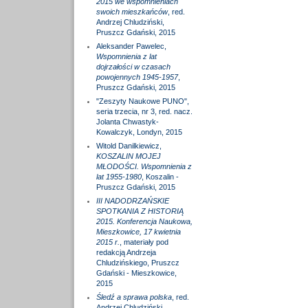
2015 we wspomnieniach
swoich mieszkańców
, red.
Andrzej Chludziński,
Pruszcz Gdański, 2015
Aleksander Pawelec,
Wspomnienia z lat
dojrzałości w czasach
powojennych 1945-1957
,
Pruszcz Gdański, 2015
"Zeszyty Naukowe PUNO",
seria trzecia, nr 3, red. nacz.
Jolanta Chwastyk-
Kowalczyk, Londyn, 2015
Witold Danilkiewicz,
KOSZALIN MOJEJ
MŁODOŚCI. Wspomnienia z
lat 1955-1980
, Koszalin -
Pruszcz Gdański, 2015
III NADODRZAŃSKIE
SPOTKANIA Z HISTORIĄ
2015. Konferencja Naukowa,
Mieszkowice, 17 kwietnia
2015 r.
, materiały pod
redakcją Andrzeja
Chludzińskiego, Pruszcz
Gdański - Mieszkowice,
2015
Śledź a sprawa polska
, red.
Andrzej Chludziński,