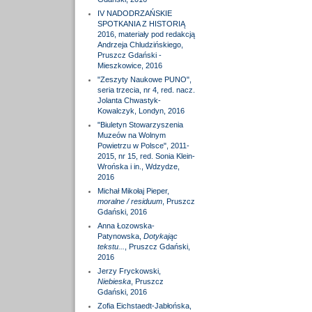
IV NADODRZAŃSKIE
SPOTKANIA Z HISTORIĄ
2016, materiały pod redakcją
Andrzeja Chludzińskiego,
Pruszcz Gdański -
Mieszkowice, 2016
"Zeszyty Naukowe PUNO",
seria trzecia, nr 4, red. nacz.
Jolanta Chwastyk-
Kowalczyk, Londyn, 2016
"Biuletyn Stowarzyszenia
Muzeów na Wolnym
Powietrzu w Polsce", 2011-
2015, nr 15, red. Sonia Klein-
Wrońska i in., Wdzydze,
2016
Michał Mikołaj Pieper,
moralne / residuum
, Pruszcz
Gdański, 2016
Anna Łozowska-
Patynowska,
Dotykając
tekstu...
, Pruszcz Gdański,
2016
Jerzy Fryckowski,
Niebieska
, Pruszcz
Gdański, 2016
Zofia Eichstaedt-Jabłońska,