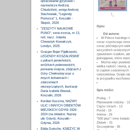
opracowanie językowe i
nazewnicze Andrzej
Chludziński, wstęp Andrzej
Stachowiak, "Legendy
Pomorza" 1, Koszalin -
Słupsk, 2026
Opis:
"ZESZYTY NAUKOWE
PUNO", seria trzecia, nr 13,
Od autora:
red. nacz. Jolanta
W Polsce każdego rok
Chwastyk-Kowalczyk,
coraz częstszego sto
Londyn, 2025
coraz późniejszym wieku
wszystkich urodzonych 
Gracjan Bojar-Fijałkowski,
zjawiskiem rzadkim, al
LEGENDY KOSZALIŃSKIE
jednojajowe, które stano
o julkach jamieńskich,
Można więc powiedzie
wróżkach polanowskich,
wielka radość i duma, 
porwaniu księcia, zbójcach z
to zapiski codziennych 
Góry Chełmskiej oraz o
rodzicielstwa. Dzięki n
innych bohaterach i
w przypadku wychowywa
zdarzeniach
niezwyczajnych
, ilustracje
Spis treści:
Daria Izabela Wasiuk,
Koszalin, 2026
Prolog - 7
Kordian Kuczma, NAZWY
Planowanie rodziny - 1
ULIC I INNYCH OBIEKTÓW
Ciąża i strach - 13
MIEJSKICH GDYNI 1926-
Poród - 19
2024 (na okładce: Nazwy
Imiona - 26
ulic Gdyni), Koszalin -
"500 plus" i inne świadc
Żłobek - 31
Gdynia, 2026
Szczepienia - 36
Edda Gutsche, KSIĘŻYC W