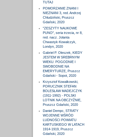
TUTAJ
POMORZANIE ZNANI I
NIEZNANI 3, red. Andrzej
Chludziński, Pruszcz
Gdański, 2020
"ZESZYTY NAUKOWE
PUNO", seria trzecia, nr 8,
red. nacz. Jolanta
Chwastyk-Kowalczyk,
Londyn, 2020
Gabriel P. Oleszek, KIEDY
JESTEM W SREBRNYM
WIEKU. POGODNIE I
SWOBODNIE NA
EMERYTURZE, Pruszcz
Gdański - Sopot, 2020
Krzysztof Kowalkowski,
PORUCZNIK STEFAN
BOLESŁAW MADEJCZYK
(1911-1992) - POLSKI
LOTNIK NA OBCZYŹNIE,
Pruszcz Gdański, 2020
Daniel Dempc, STRATY
WOJENNE WŚRÓD
LUDNOŚCI POWIATU
KARTUSKIEGO W LATACH
1914-1919, Pruszcz
Gdański, 2020