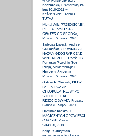
w Konkursie Literatury
Kaszubskiej i Pomorskiej za
lata 2019-2021 w
Kościerzynie - zobacz
TUTAJ
Michał Wilk, PRZEDSIONEK
PIEKŁA, CZYLI
CALL
CENTER
OD ŚRODKA,
Pruszcz Gdański, 2020
Tadeusz Białecki, Andrzej
Chludziński, SŁOWIAŃSKIE
NAZWY GEOGRAFICZNE
W NIEMCZECH. Część I B:
Pomorze Przednie (bez
Rugii), Meklemburgia i
Holsztyn, Szczecin -
Pruszcz Gdański, 2020
Gabriel P. Oleszek, KIEDY
BYŁEM DUŻYM
CHŁOPCEM. REJSY PO
SOPOCIE I CAŁEJ
RESZCIE ŚWIATA, Pruszcz
Gdański - Sopot, 2020
Dominika Kraska, 7
MAGICZNYCH OPOWIEŚCI
O GDYNI, Pruszcz
Gdański, 2019
Książka otrzymała
wyróżnienie w Konkursie