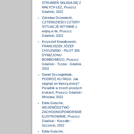
STRUMIEŃ SKŁADA SIĘ Z
MAŁYCH ŁEZ, Pruszcz
Gdański, 2022
Zdzisław Drzewiecki,
CZTERDZIEŚCI CZTERY
SYTUACJE INTYMNE z
wojną w tle, Pruszcz
Gdański, 2022
Krzysztof Kowalkowski,
FRANCISZEK JÓZEF
CHYLEWSKI - PILOT 300.
DYWIZJONU
BOMBOWEGO, Pruszcz
Gdański - Tczew - Gdańsk,
2022
Daniel Szczegielniak,
PODRÓŻ KU PASJI. Jak
sięgnąć po lepszą pracę?
Poradnik w trzech prostych
krokach, Pruszcz Gdański -
Wrocław, 2022
Edda Gutsche,
WOJEWÓDZTWO
ZACHODNIOPOMORSKIE
ILUSTROWANE, Pruszcz
Gdański - Koszalin -
Szczecin, 2022
Edda Gutsche,