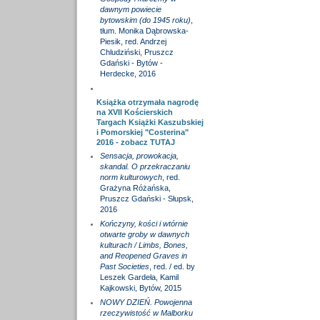
dawnym powiecie
bytowskim (do 1945 roku)
,
tłum. Monika Dąbrowska-
Piesik, red. Andrzej
Chludziński, Pruszcz
Gdański - Bytów -
Herdecke, 2016
Książka otrzymała nagrodę
na XVII Kościerskich
Targach Książki Kaszubskiej
i Pomorskiej "Costerina"
2016 - zobacz
TUTAJ
Sensacja, prowokacja,
skandal. O przekraczaniu
norm kulturowych
, red.
Grażyna Różańska,
Pruszcz Gdański - Słupsk,
2016
Kończyny, kości i wtórnie
otwarte groby w dawnych
kulturach / Limbs, Bones,
and Reopened Graves in
Past Societies
, red. / ed. by
Leszek Gardeła, Kamil
Kajkowski, Bytów, 2015
NOWY DZIEŃ. Powojenna
rzeczywistość w Malborku