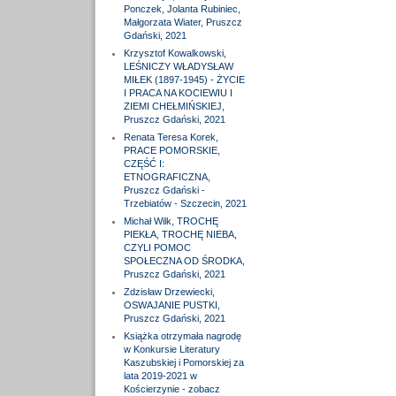
Ponczek, Jolanta Rubiniec,
Małgorzata Wiater, Pruszcz
Gdański, 2021
Krzysztof Kowalkowski,
LEŚNICZY WŁADYSŁAW
MIŁEK (1897-1945) - ŻYCIE
I PRACA NA KOCIEWIU I
ZIEMI CHEŁMIŃSKIEJ,
Pruszcz Gdański, 2021
Renata Teresa Korek,
PRACE POMORSKIE,
CZĘŚĆ I:
ETNOGRAFICZNA,
Pruszcz Gdański -
Trzebiatów - Szczecin, 2021
Michał Wilk, TROCHĘ
PIEKŁA, TROCHĘ NIEBA,
CZYLI POMOC
SPOŁECZNA OD ŚRODKA,
Pruszcz Gdański, 2021
Zdzisław Drzewiecki,
OSWAJANIE PUSTKI,
Pruszcz Gdański, 2021
Książka otrzymała nagrodę
w Konkursie Literatury
Kaszubskiej i Pomorskiej za
lata 2019-2021 w
Kościerzynie - zobacz