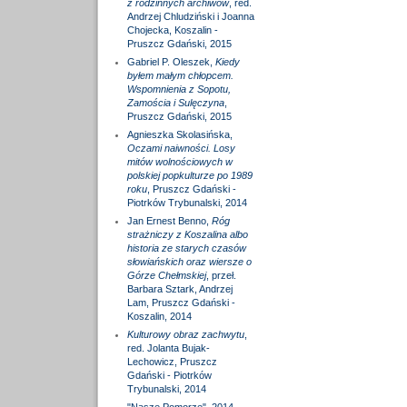
z rodzinnych archiwów
, red.
Andrzej Chludziński i Joanna
Chojecka, Koszalin -
Pruszcz Gdański, 2015
Gabriel P. Oleszek,
Kiedy
byłem małym chłopcem.
Wspomnienia z Sopotu,
Zamościa i Sulęczyna
,
Pruszcz Gdański, 2015
Agnieszka Skolasińska,
Oczami naiwności. Losy
mitów wolnościowych w
polskiej popkulturze po 1989
roku
, Pruszcz Gdański -
Piotrków Trybunalski, 2014
Jan Ernest Benno,
Róg
strażniczy z Koszalina albo
historia ze starych czasów
słowiańskich oraz wiersze o
Górze Chełmskiej
, przeł.
Barbara Sztark, Andrzej
Lam, Pruszcz Gdański -
Koszalin, 2014
Kulturowy obraz zachwytu
,
red. Jolanta Bujak-
Lechowicz, Pruszcz
Gdański - Piotrków
Trybunalski, 2014