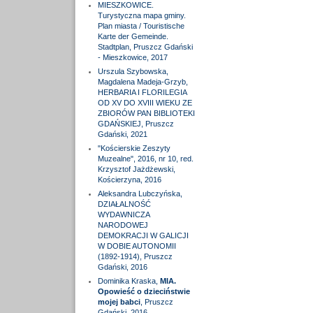
MIESZKOWICE.
Turystyczna mapa gminy.
Plan miasta / Touristische
Karte der Gemeinde.
Stadtplan, Pruszcz Gdański
- Mieszkowice, 2017
Urszula Szybowska,
Magdalena Madeja-Grzyb,
HERBARIA I FLORILEGIA
OD XV DO XVIII WIEKU ZE
ZBIORÓW PAN BIBLIOTEKI
GDAŃSKIEJ, Pruszcz
Gdański, 2021
"Kościerskie Zeszyty
Muzealne", 2016, nr 10, red.
Krzysztof Jażdżewski,
Kościerzyna, 2016
Aleksandra Lubczyńska,
DZIAŁALNOŚĆ
WYDAWNICZA
NARODOWEJ
DEMOKRACJI W GALICJI
W DOBIE AUTONOMII
(1892-1914), Pruszcz
Gdański, 2016
Dominika Kraska,
MIA.
Opowieść o dzieciństwie
mojej babci
, Pruszcz
Gdański, 2016