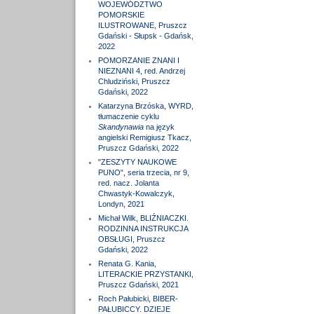
WOJEWÓDZTWO
POMORSKIE
ILUSTROWANE, Pruszcz
Gdański - Słupsk - Gdańsk,
2022
POMORZANIE ZNANI I
NIEZNANI 4, red. Andrzej
Chludziński, Pruszcz
Gdański, 2022
Katarzyna Brzóska, WYRD,
tłumaczenie cyklu
Skandynawia
na język
angielski Remigiusz Tkacz,
Pruszcz Gdański, 2022
"ZESZYTY NAUKOWE
PUNO", seria trzecia, nr 9,
red. nacz. Jolanta
Chwastyk-Kowalczyk,
Londyn, 2021
Michał Wilk, BLIŹNIACZKI.
RODZINNA INSTRUKCJA
OBSŁUGI, Pruszcz
Gdański, 2022
Renata G. Kania,
LITERACKIE PRZYSTANKI,
Pruszcz Gdański, 2021
Roch Pałubicki, BIBER-
PAŁUBICCY. DZIEJE