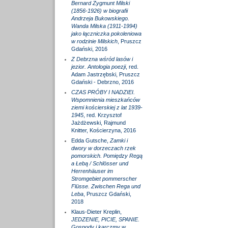
Bernard Zygmunt Milski
(1856-1926) w biografii
Andrzeja Bukowskiego.
Wanda Milska (1911-1994)
jako łączniczka pokoleniowa
w rodzinie Milskich
, Pruszcz
Gdański, 2016
Z Debrzna wśród lasów i
jezior. Antologia poezji
, red.
Adam Jastrzębski, Pruszcz
Gdański - Debrzno, 2016
CZAS PRÓBY I NADZIEI.
Wspomnienia mieszkańców
ziemi kościerskiej z lat 1939-
1945
, red. Krzysztof
Jażdżewski, Rajmund
Knitter, Kościerzyna, 2016
Edda Gutsche,
Zamki i
dwory w dorzeczach rzek
pomorskich. Pomiędzy Regą
a Łebą / Schlösser und
Herrenhäuser im
Stromgebiet pommerscher
Flüsse. Zwischen Rega und
Leba
, Pruszcz Gdański,
2018
Klaus-Dieter Kreplin,
JEDZENIE, PICIE, SPANIE.
Gospody i karczmy w