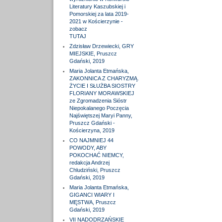
Literatury Kaszubskiej i
Pomorskiej za lata 2019-
2021 w Kościerzynie -
zobacz
TUTAJ
Zdzisław Drzewiecki, GRY
MIEJSKIE, Pruszcz
Gdański, 2019
Maria Jolanta Etmańska,
ZAKONNICA Z CHARYZMĄ.
ŻYCIE I SŁUŻBA SIOSTRY
FLORIANY MORAWSKIEJ
ze Zgromadzenia Sióstr
Niepokalanego Poczęcia
Najświętszej Maryi Panny,
Pruszcz Gdański -
Kościerzyna, 2019
CO NAJMNIEJ 44
POWODY, ABY
POKOCHAĆ NIEMCY,
redakcja Andrzej
Chludziński, Pruszcz
Gdański, 2019
Maria Jolanta Etmańska,
GIGANCI WIARY I
MĘSTWA, Pruszcz
Gdański, 2019
VII NADODRZAŃSKIE