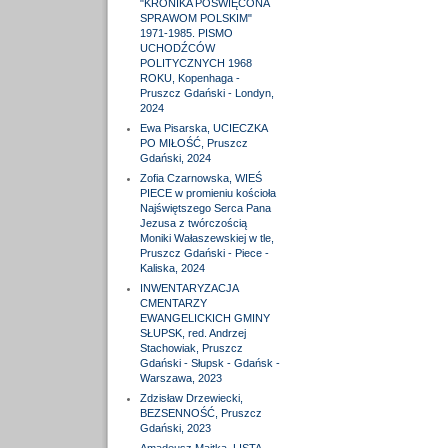
"KRONIKA POŚWIĘCONA
SPRAWOM POLSKIM"
1971-1985. PISMO
UCHODŹCÓW
POLITYCZNYCH 1968
ROKU, Kopenhaga -
Pruszcz Gdański - Londyn,
2024
Ewa Pisarska, UCIECZKA
PO MIŁOŚĆ, Pruszcz
Gdański, 2024
Zofia Czarnowska, WIEŚ
PIECE w promieniu kościoła
Najświętszego Serca Pana
Jezusa z twórczością
Moniki Wałaszewskiej w tle,
Pruszcz Gdański - Piece -
Kaliska, 2024
INWENTARYZACJA
CMENTARZY
EWANGELICKICH GMINY
SŁUPSK, red. Andrzej
Stachowiak, Pruszcz
Gdański - Słupsk - Gdańsk -
Warszawa, 2023
Zdzisław Drzewiecki,
BEZSENNOŚĆ, Pruszcz
Gdański, 2023