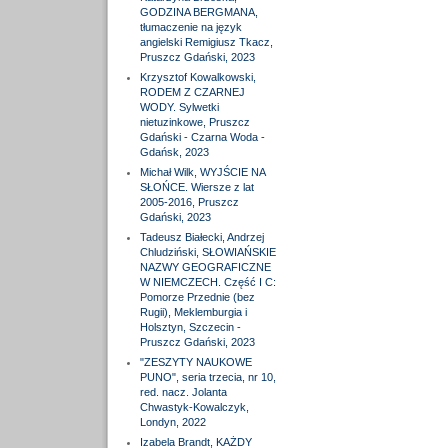
GODZINA BERGMANA,
tłumaczenie na język
angielski Remigiusz Tkacz,
Pruszcz Gdański, 2023
Krzysztof Kowalkowski,
RODEM Z CZARNEJ
WODY. Sylwetki
nietuzinkowe, Pruszcz
Gdański - Czarna Woda -
Gdańsk, 2023
Michał Wilk, WYJŚCIE NA
SŁOŃCE. Wiersze z lat
2005-2016, Pruszcz
Gdański, 2023
Tadeusz Białecki, Andrzej
Chludziński, SŁOWIAŃSKIE
NAZWY GEOGRAFICZNE
W NIEMCZECH. Część I C:
Pomorze Przednie (bez
Rugii), Meklemburgia i
Holsztyn, Szczecin -
Pruszcz Gdański, 2023
"ZESZYTY NAUKOWE
PUNO", seria trzecia, nr 10,
red. nacz. Jolanta
Chwastyk-Kowalczyk,
Londyn, 2022
Izabela Brandt, KAŻDY