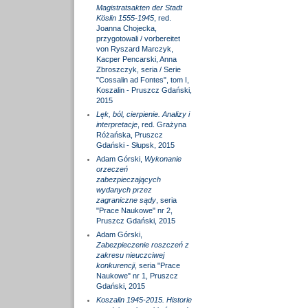
Magistratsakten der Stadt
Köslin 1555-1945
, red.
Joanna Chojecka,
przygotowali / vorbereitet
von Ryszard Marczyk,
Kacper Pencarski, Anna
Zbroszczyk, seria / Serie
"Cossalin ad Fontes", tom I,
Koszalin - Pruszcz Gdański,
2015
Lęk, ból, cierpienie. Analizy i
interpretacje
, red. Grażyna
Różańska, Pruszcz
Gdański - Słupsk, 2015
Adam Górski,
Wykonanie
orzeczeń
zabezpieczających
wydanych przez
zagraniczne sądy
, seria
"Prace Naukowe" nr 2,
Pruszcz Gdański, 2015
Adam Górski,
Zabezpieczenie roszczeń z
zakresu nieuczciwej
konkurencji
, seria "Prace
Naukowe" nr 1, Pruszcz
Gdański, 2015
Koszalin 1945-2015. Historie