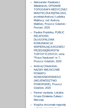
Aleksander Pawłowicz
Władimirski, OPISANIE
TOPOGRAFII MEDYCZNEJ
MIASTECZKA KĘPNA 1815,
przekład Andrzej i Ludwika
Malińscy, red. Andrzej
Maliński, Pruszcz Gdański -
Poznań, 2020
Paulina Prędotka, PUBLIC
RELATIONS.
DŁUGOFALOWA
KOMUNIKACJA
WSPIERAJĄCA ROZWÓJ
PRZEDSIĘBIORSTW
TURYSTYCZNYCH, seria
"Prace Naukowe" nr 7,
Pruszcz Gdański, 2020
Andrzej Chludziński,
NAZWY MIEJSCOWE
POWIATU
NOWODWORSKIEGO
(WOJEWÓDZTWO
POMORSKIE), Pruszcz
Gdański, 2020
Partner wydania: Lokalna
Grupa Działania Żuławy i
Mierzeja
Książka otrzymała nagrodę