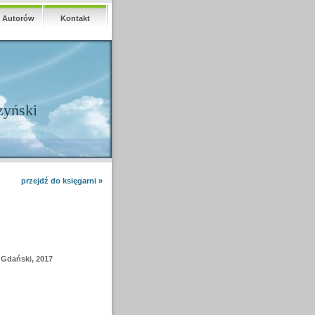
a Autorów
Kontakt
zyński
przejdź do księgarni »
 Gdański, 2017