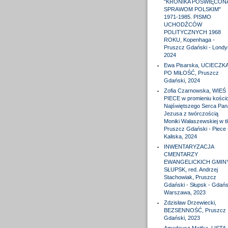
"KRONIKA POŚWIĘCON
SPRAWOM POLSKIM"
1971-1985. PISMO
UCHODŹCÓW
POLITYCZNYCH 1968
ROKU, Kopenhaga -
Pruszcz Gdański - Londy
2024
Ewa Pisarska, UCIECZK
PO MIŁOŚĆ, Pruszcz
Gdański, 2024
Zofia Czarnowska, WIEŚ
PIECE w promieniu kościo
Najświętszego Serca Pan
Jezusa z twórczością
Moniki Wałaszewskiej w tl
Pruszcz Gdański - Piece 
Kaliska, 2024
INWENTARYZACJA
CMENTARZY
EWANGELICKICH GMIN
SŁUPSK, red. Andrzej
Stachowiak, Pruszcz
Gdański - Słupsk - Gdańs
Warszawa, 2023
Zdzisław Drzewiecki,
BEZSENNOŚĆ, Pruszcz
Gdański, 2023