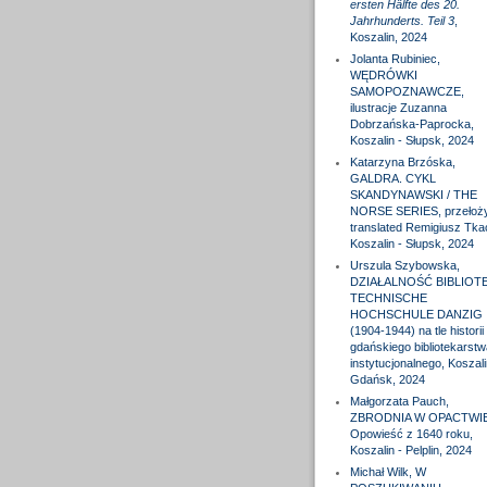
ersten Hälfte des 20.
Jahrhunderts. Teil 3
,
Koszalin, 2024
Jolanta Rubiniec,
WĘDRÓWKI
SAMOPOZNAWCZE,
ilustracje Zuzanna
Dobrzańska-Paprocka,
Koszalin - Słupsk, 2024
Katarzyna Brzóska,
GALDRA. CYKL
SKANDYNAWSKI / THE
NORSE SERIES, przełożył
translated Remigiusz Tka
Koszalin - Słupsk, 2024
Urszula Szybowska,
DZIAŁALNOŚĆ BIBLIOTE
TECHNISCHE
HOCHSCHULE DANZIG
(1904-1944) na tle historii
gdańskiego bibliotekarstw
instytucjonalnego, Koszali
Gdańsk, 2024
Małgorzata Pauch,
ZBRODNIA W OPACTWIE
Opowieść z 1640 roku,
Koszalin - Pelplin, 2024
Michał Wilk, W