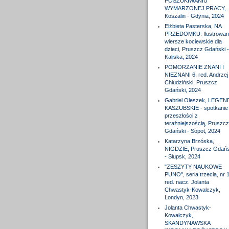
POSZUKIWANIU
WYMARZONEJ PRACY,
Koszalin - Gdynia, 2024
Elżbieta Pasterska, NA
PRZEDOMKU. Ilustrowan
wiersze kociewskie dla
dzieci, Pruszcz Gdański -
Kaliska, 2024
POMORZANIE ZNANI I
NIEZNANI 6, red. Andrzej
Chludziński, Pruszcz
Gdański, 2024
Gabriel Oleszek, LEGEN
KASZUBSKIE - spotkanie
przeszłości z
teraźniejszością, Pruszcz
Gdański - Sopot, 2024
Katarzyna Brzóska,
NIGDZIE, Pruszcz Gdańs
- Słupsk, 2024
"ZESZYTY NAUKOWE
PUNO", seria trzecia, nr 1
red. nacz. Jolanta
Chwastyk-Kowalczyk,
Londyn, 2023
Jolanta Chwastyk-
Kowalczyk,
SKANDYNAWSKA