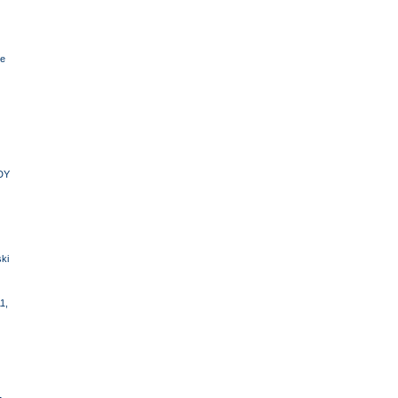
e
DY
ki
1,