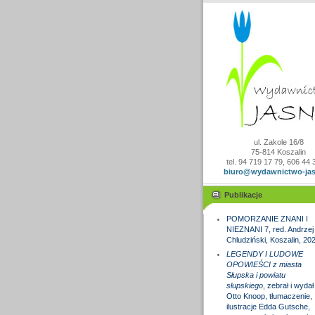
ul. Zakole 16/8
75-814 Koszalin
tel. 94 719 17 79, 606 44 
biuro@wydawnictwo-jas
Publikacje
POMORZANIE ZNANI I
NIEZNANI 7, red. Andrzej
Chludziński, Koszalin, 20
LEGENDY I LUDOWE
OPOWIEŚCI z miasta
Słupska i powiatu
słupskiego
, zebrał i wydał
Otto Knoop, tłumaczenie,
ilustracje Edda Gutsche,