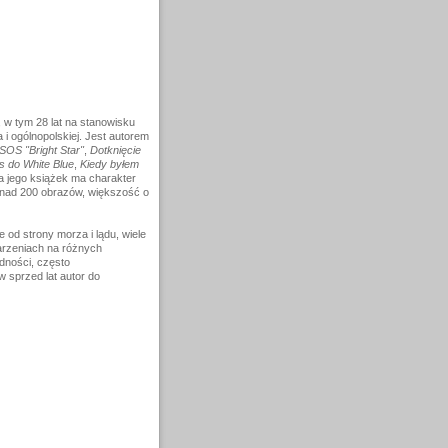
 w tym 28 lat na stanowisku
 i ogólnopolskiej. Jest autorem
SOS "Bright Star"
,
Dotknięcie
s do White Blue
,
Kiedy byłem
ka jego książek ma charakter
ponad 200 obrazów, większość o
 od strony morza i lądu, wiele
arzeniach na różnych
dności, często
 sprzed lat autor do