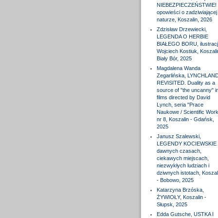
NIEBEZPIECZEŃSTWIE! 
opowieści o zadziwiającej
naturze, Koszalin, 2026
Zdzisław Drzewiecki,
LEGENDA O HERBIE
BIAŁEGO BORU, ilustracj
Wojciech Kostiuk, Koszali
Biały Bór, 2025
Magdalena Wanda
Zegarlińska, LYNCHLAN
REVISITED. Duality as a
source of "the uncanny" i
films directed by David
Lynch, seria "Prace
Naukowe / Scientific Wor
nr 8, Koszalin - Gdańsk,
2025
Janusz Szalewski,
LEGENDY KOCIEWSKIE 
dawnych czasach,
ciekawych miejscach,
niezwykłych ludziach i
dziwnych istotach, Koszal
- Bobowo, 2025
Katarzyna Brzóska,
ŻYWIOŁY, Koszalin -
Słupsk, 2025
Edda Gutsche, USTKA I