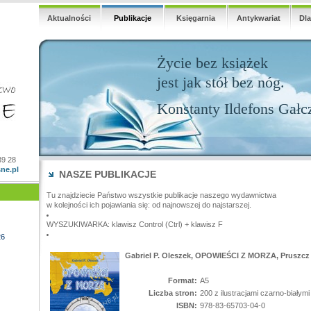
Aktualności
Publikacje
Księgarnia
Antykwariat
Dl
Życie bez książek
jest jak stół bez nóg.
Konstanty Ildefons Gałc
39 28
ne.pl
NASZE PUBLIKACJE
Tu znajdziecie Państwo wszystkie publikacje naszego wydawnictwa
w kolejności ich pojawiania się: od najnowszej do najstarszej.
WYSZUKIWARKA: klawisz Control (Ctrl) + klawisz F
26
Gabriel P. Oleszek,
OPOWIEŚCI Z MORZA
, Pruszcz
Format:
A5
Liczba stron:
200 z ilustracjami czarno-białymi
ISBN:
978-83-65703-04-0