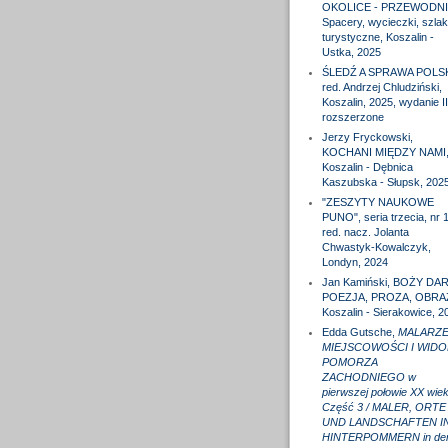
OKOLICE - PRZEWODNI
Spacery, wycieczki, szlak
turystyczne, Koszalin -
Ustka, 2025
ŚLEDŹ A SPRAWA POLS
red. Andrzej Chludziński,
Koszalin, 2025, wydanie II
rozszerzone
Jerzy Fryckowski,
KOCHANI MIĘDZY NAMI
Koszalin - Dębnica
Kaszubska - Słupsk, 202
"ZESZYTY NAUKOWE
PUNO", seria trzecia, nr 1
red. nacz. Jolanta
Chwastyk-Kowalczyk,
Londyn, 2024
Jan Kamiński, BOŻY DAR
POEZJA, PROZA, OBRA
Koszalin - Sierakowice, 2
Edda Gutsche,
MALARZE
MIEJSCOWOŚCI I WIDO
POMORZA
ZACHODNIEGO w
pierwszej połowie XX wiek
Część 3 / MALER, ORTE
UND LANDSCHAFTEN I
HINTERPOMMERN in de