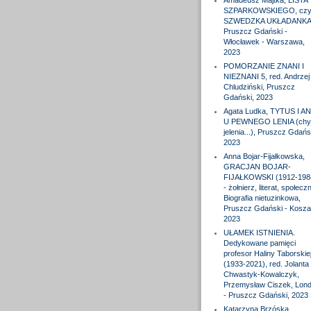
Amadeusz Majtka, LISTA
SZPARKOWSKIEGO, czyl
SZWEDZKA UKŁADANKA
Pruszcz Gdański -
Włocławek - Warszawa,
2023
POMORZANIE ZNANI I
NIEZNANI 5, red. Andrzej
Chludziński, Pruszcz
Gdański, 2023
Agata Ludka, TYTUS I A
U PEWNEGO LENIA (chy
jelenia...), Pruszcz Gdańs
2023
Anna Bojar-Fijałkowska,
GRACJAN BOJAR-
FIJAŁKOWSKI (1912-198
- żołnierz, literat, społeczn
Biografia nietuzinkowa,
Pruszcz Gdański - Koszal
2023
UŁAMEK ISTNIENIA.
Dedykowane pamięci
profesor Haliny Taborskie
(1933-2021), red. Jolanta
Chwastyk-Kowalczyk,
Przemysław Ciszek, Lon
- Pruszcz Gdański, 2023
Katarzyna Brzóska,