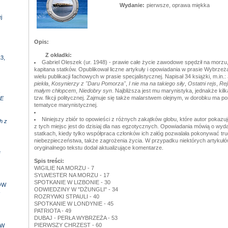
Wydanie:
pierwsze, oprawa miękka
j
Opis:
Z okładki:
3,
Gabriel Oleszek (ur. 1948) - prawie całe życie zawodowe spędził na morzu,
kapitana statków. Opublikował liczne artykuły i opowiadania w prasie Wybrzeża
wielu publikacji fachowych w prasie specjalistycznej. Napisał 34 książki, m.in.:
piekła
,
Kosynierzy z "Daru Pomorza"
,
I nie ma na takiego siły
,
Ostatni rejs
,
Rej
,
małym chłopcem
,
Niedobry syn
. Najbliższa jest mu marynistyka, jednakże kil
tzw. fikcji politycznej. Zajmuje się także malarstwem olejnym, w dorobku ma 
E
tematyce marynistycznej.
Niniejszy zbiór to opowieści z różnych zakątków globu, które autor pokazuje
h z
z tych miejsc jest do dzisiaj dla nas egzotycznych. Opowiadania mówią o wyd
statkach, kiedy tylko współpraca członków ich załóg pozwalała pokonywać tru
niebezpieczeństwa, także zagrożenia życia. W przypadku niektórych artykułów
oryginalnego tekstu dodał aktualizujące komentarze.
e
Spis treści:
WIGILIE NA MORZU - 7
SYLWESTER NA MORZU - 17
SPOTKANIE W LIZBONIE - 30
ÓW
ODWIEDZINY W "DŻUNGLI" - 34
-
ROZRYWKI STPAULI - 40
SPOTKANIE W LONDYNIE - 45
PATRIOTA - 49
DUBAJ - PERŁA WYBRZEŻA - 53
PIERWSZY CHRZEST - 60
 W