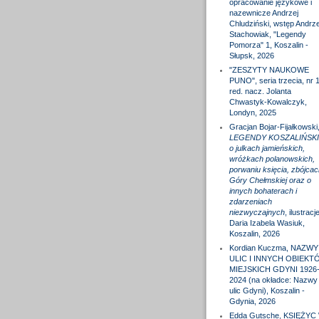
opracowanie językowe i
nazewnicze Andrzej
Chludziński, wstęp Andrze
Stachowiak, "Legendy
Pomorza" 1, Koszalin -
Słupsk, 2026
"ZESZYTY NAUKOWE
PUNO", seria trzecia, nr 1
red. nacz. Jolanta
Chwastyk-Kowalczyk,
Londyn, 2025
Gracjan Bojar-Fijałkowski
LEGENDY KOSZALIŃSKI
o julkach jamieńskich,
wróżkach polanowskich,
porwaniu księcia, zbójcac
Góry Chełmskiej oraz o
innych bohaterach i
zdarzeniach
niezwyczajnych
, ilustracj
Daria Izabela Wasiuk,
Koszalin, 2026
Kordian Kuczma, NAZWY
ULIC I INNYCH OBIEKT
MIEJSKICH GDYNI 1926
2024 (na okładce: Nazwy
ulic Gdyni), Koszalin -
Gdynia, 2026
Edda Gutsche, KSIĘŻYC