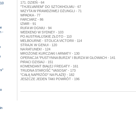
171. DZIEŃ - 64
10
"THJELVAREM" DO SZTOKHOLMU - 67
WIZYTA W PRAWDZIWEJ DŻUNGLI - 71
WPADKA - 77
FARCIARZ - 86
IZMIR - 91
e
RUFA W OGNIU - 94
n -
WEEKEND W SYDNEY - 103
PO AUSTRALIJSKIE ZŁOTO - 110
MELBOURNE - STOLICA VICTORII - 114
STRAJK W GENUI - 120
D
NA RATUNEK! - 124
MROŻONE KURCZAKI I ARMATY - 130
n
OPERACJA "PUSTYNNA BURZA" I BURZA W GŁOWACH - 141
PIRACI DZISIAJ - 151
KOMENDANT BIAŁEJ FREGATY - 161
ks"
TRUDNA STAROŚĆ "VASOSA" - 173
"CAŁĄ NAPRZÓD" NA PLAŻĘ! - 182
JESZCZE JEDEN TAKI POWRÓT - 196
o
in