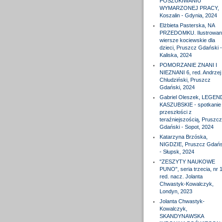
POSZUKIWANIU
WYMARZONEJ PRACY,
Koszalin - Gdynia, 2024
Elżbieta Pasterska, NA
PRZEDOMKU. Ilustrowan
wiersze kociewskie dla
dzieci, Pruszcz Gdański -
Kaliska, 2024
POMORZANIE ZNANI I
NIEZNANI 6, red. Andrzej
Chludziński, Pruszcz
Gdański, 2024
Gabriel Oleszek, LEGEN
KASZUBSKIE - spotkanie
przeszłości z
teraźniejszością, Pruszcz
Gdański - Sopot, 2024
Katarzyna Brzóska,
NIGDZIE, Pruszcz Gdańs
- Słupsk, 2024
"ZESZYTY NAUKOWE
PUNO", seria trzecia, nr 1
red. nacz. Jolanta
Chwastyk-Kowalczyk,
Londyn, 2023
Jolanta Chwastyk-
Kowalczyk,
SKANDYNAWSKA