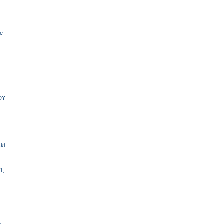
e
DY
ki
1,