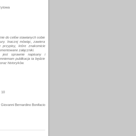
zytowa
tnie do celów stawianych sobie
tury. Inaczej mówiąc, zawiera
przypisy, które znakomicie
komentowane załączniki.
jest sprawnie napisany i
 mniemam publikacja ta będzie
 oraz historyków.
- 10
 Giovanni Bernardino Bonifacio