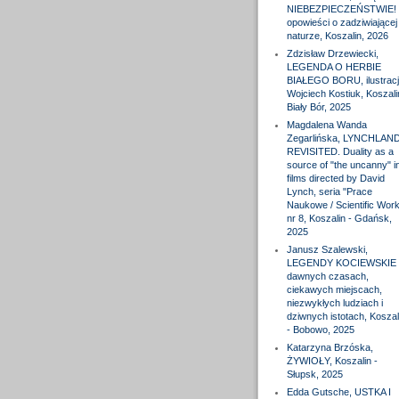
NIEBEZPIECZEŃSTWIE! 
opowieści o zadziwiającej
naturze, Koszalin, 2026
Zdzisław Drzewiecki,
LEGENDA O HERBIE
BIAŁEGO BORU, ilustracj
Wojciech Kostiuk, Koszali
Biały Bór, 2025
Magdalena Wanda
Zegarlińska, LYNCHLAN
REVISITED. Duality as a
source of "the uncanny" i
films directed by David
Lynch, seria "Prace
Naukowe / Scientific Wor
nr 8, Koszalin - Gdańsk,
2025
Janusz Szalewski,
LEGENDY KOCIEWSKIE 
dawnych czasach,
ciekawych miejscach,
niezwykłych ludziach i
dziwnych istotach, Koszal
- Bobowo, 2025
Katarzyna Brzóska,
ŻYWIOŁY, Koszalin -
Słupsk, 2025
Edda Gutsche, USTKA I