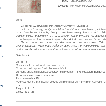
ISBN:
978-83-61508-34-2
Wydanie:
pierwsze, oprawa miękka, zes
j
Opis:
Z recenzji wydawniczej prof. Jolanty Chwastyk-Kowalczyk:
3,
Tekst jest treściwy, oparty na solidnych podstawach źródłowych, adekwa
przez Autorkę we Wstępie, dający czytelnikowi niewątpliwą korzyść z lek
swoisty ciężar gatunkowy. Za szczególnie cenne uważam rozbudowane 
uzupełniają tekst główny i świadczą o erudycji Autorki oraz dwa niezbędne, s
,
Temat poruszony przez Autorkę uważam za oryginalny. Tekst 
E
udokumentowany, wnosi nowe treści do stanu wiedzy o tegumentologii. Jak
użyteczna dla bibliologów, studentów bibliotekoznawstwa i informacji naukowej
Spis treści:
h z
Wstęp - 3
O właścicielu i jego książkowej kolekcji - 7
O pochodzeniu opraw "makulaturowych" - 8
e
Wstępna analiza bibliologiczna opraw "muzycznych" z księgozbioru Bonifacia 
O proweniencji opraw z neumami - 11
Podsumowanie - 15
Medieval Musical Manuscript Leaves as Bookbindings in the Book Collection of
- 17
ÓW
Załącznik 1 - 19
-
Załącznik 2 - 26
 W