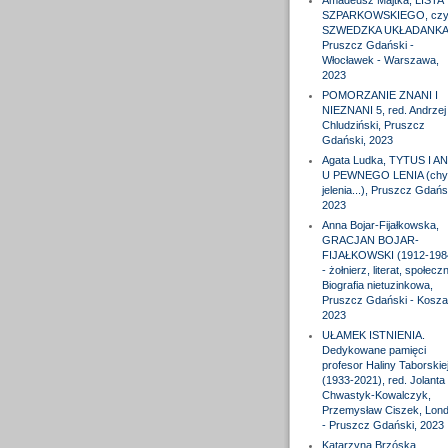
Amadeusz Majtka, LISTA
SZPARKOWSKIEGO, czyl
SZWEDZKA UKŁADANKA
Pruszcz Gdański -
Włocławek - Warszawa,
2023
POMORZANIE ZNANI I
NIEZNANI 5, red. Andrzej
Chludziński, Pruszcz
Gdański, 2023
Agata Ludka, TYTUS I A
U PEWNEGO LENIA (chy
jelenia...), Pruszcz Gdańs
2023
Anna Bojar-Fijałkowska,
GRACJAN BOJAR-
FIJAŁKOWSKI (1912-198
- żołnierz, literat, społeczn
Biografia nietuzinkowa,
Pruszcz Gdański - Koszal
2023
UŁAMEK ISTNIENIA.
Dedykowane pamięci
profesor Haliny Taborskie
(1933-2021), red. Jolanta
Chwastyk-Kowalczyk,
Przemysław Ciszek, Lon
- Pruszcz Gdański, 2023
Katarzyna Brzóska,