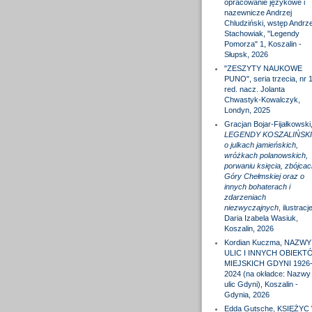
opracowanie językowe i
nazewnicze Andrzej
Chludziński, wstęp Andrze
Stachowiak, "Legendy
Pomorza" 1, Koszalin -
Słupsk, 2026
"ZESZYTY NAUKOWE
PUNO", seria trzecia, nr 1
red. nacz. Jolanta
Chwastyk-Kowalczyk,
Londyn, 2025
Gracjan Bojar-Fijałkowski
LEGENDY KOSZALIŃSKI
o julkach jamieńskich,
wróżkach polanowskich,
porwaniu księcia, zbójcac
Góry Chełmskiej oraz o
innych bohaterach i
zdarzeniach
niezwyczajnych
, ilustracj
Daria Izabela Wasiuk,
Koszalin, 2026
Kordian Kuczma, NAZWY
ULIC I INNYCH OBIEKT
MIEJSKICH GDYNI 1926
2024 (na okładce: Nazwy
ulic Gdyni), Koszalin -
Gdynia, 2026
Edda Gutsche, KSIĘŻYC