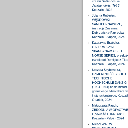
ersten Hälfte des 20.
Jahrhunderts. Teil 3
,
Koszalin, 2024
Jolanta Rubiniec,
WĘDRÓWKI
SAMOPOZNAWCZE,
ilustracje Zuzanna
Dobrzańska-Paprocka,
Koszalin - Słupsk, 2024
Katarzyna Brzóska,
GALDRA. CYKL
SKANDYNAWSKI / THE
NORSE SERIES, przełożył
translated Remigiusz Tka
Koszalin - Słupsk, 2024
Urszula Szybowska,
DZIAŁALNOŚĆ BIBLIOTE
TECHNISCHE
HOCHSCHULE DANZIG
(1904-1944) na tle historii
gdańskiego bibliotekarstw
instytucjonalnego, Koszali
Gdańsk, 2024
Małgorzata Pauch,
ZBRODNIA W OPACTWIE
Opowieść z 1640 roku,
Koszalin - Pelplin, 2024
Michał Wilk, W