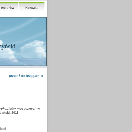
a Autorów
Kontakt
zyński
przejdź do księgarni »
 rękopisów muzycznych w
dański, 2011
jami