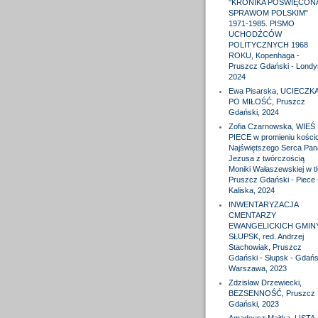
"KRONIKA POŚWIĘCON
SPRAWOM POLSKIM"
1971-1985. PISMO
UCHODŹCÓW
POLITYCZNYCH 1968
ROKU, Kopenhaga -
Pruszcz Gdański - Londy
2024
Ewa Pisarska, UCIECZK
PO MIŁOŚĆ, Pruszcz
Gdański, 2024
Zofia Czarnowska, WIEŚ
PIECE w promieniu kościo
Najświętszego Serca Pan
Jezusa z twórczością
Moniki Wałaszewskiej w tl
Pruszcz Gdański - Piece 
Kaliska, 2024
INWENTARYZACJA
CMENTARZY
EWANGELICKICH GMIN
SŁUPSK, red. Andrzej
Stachowiak, Pruszcz
Gdański - Słupsk - Gdańs
Warszawa, 2023
Zdzisław Drzewiecki,
BEZSENNOŚĆ, Pruszcz
Gdański, 2023