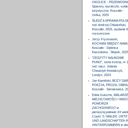
OKOLICE - PRZEWODNI
Spacery, wycieczki, szlak
turystyczne, Koszalin -
Ustka, 2025
ŚLEDŹ A SPRAWA POLS
red. Andrzej Chludziński,
Koszalin, 2025, wydanie II
rozszerzone
Jerzy Fryckowski,
KOCHANI MIĘDZY NAMI
Koszalin - Dębnica
Kaszubska - Słupsk, 202
"ZESZYTY NAUKOWE
PUNO", seria trzecia, nr 1
red. nacz. Jolanta
Chwastyk-Kowalczyk,
Londyn, 2024
Jan Kamiński, BOŻY DAR
POEZJA, PROZA, OBRA
Koszalin - Sierakowice, 2
Edda Gutsche,
MALARZE
MIEJSCOWOŚCI I WIDO
POMORZA
ZACHODNIEGO w
pierwszej połowie XX wiek
Część 3 / MALER, ORTE
UND LANDSCHAFTEN I
HINTERPOMMERN in de