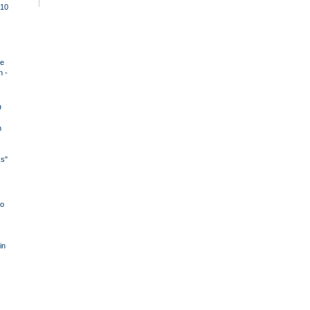
10
e
n -
D
n
ks"
o
in