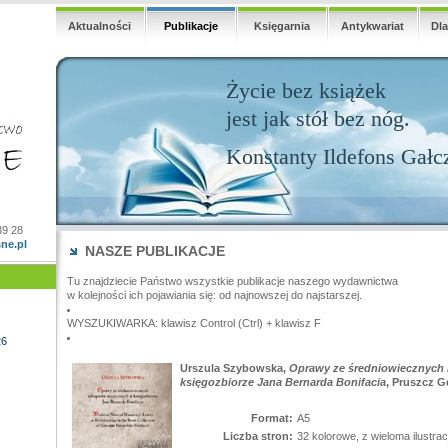
Aktualności
Publikacje
Księgarnia
Antykwariat
Dl
Życie bez książek
jest jak stół bez nóg.
Konstanty Ildefons Gałc
39 28
ne.pl
NASZE PUBLIKACJE
Tu znajdziecie Państwo wszystkie publikacje naszego wydawnictwa
w kolejności ich pojawiania się: od najnowszej do najstarszej.
WYSZUKIWARKA: klawisz Control (Ctrl) + klawisz F
26
Urszula Szybowska,
Oprawy ze średniowiecznych
księgozbiorze Jana Bernarda Bonifacia
, Pruszcz G
Format:
A5
Liczba stron:
32 kolorowe, z wieloma ilustrac