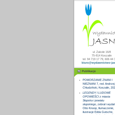
ul. Zakole 16/8
75-814 Koszalin
tel. 94 719 17 79, 606 44 
biuro@wydawnictwo-jas
Publikacje
POMORZANIE ZNANI I
NIEZNANI 7, red. Andrzej
Chludziński, Koszalin, 20
LEGENDY I LUDOWE
OPOWIEŚCI z miasta
Słupska i powiatu
słupskiego
, zebrał i wydał
Otto Knoop, tłumaczenie,
ilustracje Edda Gutsche,