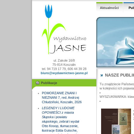
Aktualności
Pub
ul. Zakole 16/8
75-814 Koszalin
tel. 94 719 17 79, 606 44 39 28
biuro@wydawnictwo-jasne.pl
NASZE PUBLI
Publikacje
Tu znajdziecie Państw
w kolejności ich pojawia
POMORZANIE ZNANI I
WYSZUKIWARKA: klawisz
NIEZNANI 7, red. Andrzej
Chludziński, Koszalin, 2026
LEGENDY I LUDOWE
OPOWIEŚCI z miasta
Słupska i powiatu
słupskiego
, zebrał i wydał
Otto Knoop, tłumaczenie,
ilustracje Edda Gutsche,