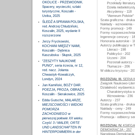
OKOLICE - PRZEWODNIK.
Przekłady literatur
Spacery, wycieczki, szlaki
Dzieła niebeletryst
turystyczne, Koszalin -
Akcydensy - 118
Ustka, 2025
"Ateneum Polskie" 
Szata graficzna - druka
ŚLEDŹ A SPRAWA POLSKA,
Nakłady - wznowienia -
red. Andrzej Chludziński,
Formy promocji - 149
Koszalin, 2025, wydanie II
Formy rozpowszechnian
rozszerzone
Ingerencje cenzury - 1
Honoraria autorskie - 1
Jerzy Fryckowski,
Autorzy publikujący w
KOCHANI MIĘDZY NAMI,
Literaci - 198
Koszalin - Dębnica
Publicyści - 202
Kaszubska - Słupsk, 2025
Uczeni - 204
"ZESZYTY NAUKOWE
Pozostali autorzy -
PUNO", seria trzecia, nr 12,
Tłumacze - 206
red. nacz. Jolanta
W obliczu kryzysu - 20
Chwastyk-Kowalczyk,
Londyn, 2024
ROZDZIAŁ III.
SERIA W
Związek Naukowo-Liter
Jan Kamiński, BOŻY DAR.
Działalność wydawnicz
POEZJA, PROZA, OBRAZY,
Charakterystyka ser
Koszalin - Sierakowice, 2025
Wznowienia - 236
Edda Gutsche,
MALARZE,
Autorzy - 237
Szata graficzna - druka
MIEJSCOWOŚCI I WIDOKI
Nakłady - ceny - 249
POMORZA
Formy rozpowszechnian
ZACHODNIEGO w
Promocja - odbiorcy seri
pierwszej połowie XX wieku.
Część 3 / MALER, ORTE
ROZDZIAŁ IV.
KSIĘGA
UND LANDSCHAFTEN IN
DEMOKRACJĄ - 257
HINTERPOMMERN in der
Narodowa Demokracja w