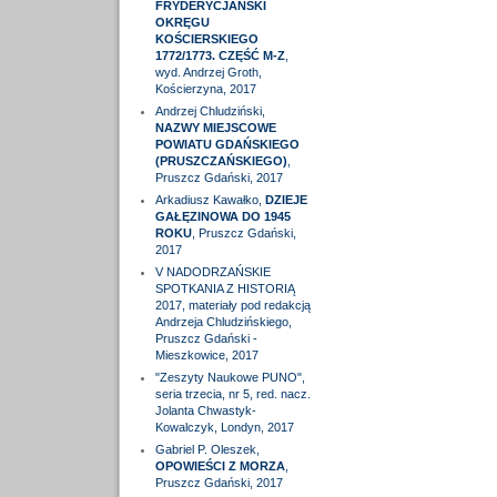
FRYDERYCJAŃSKI
OKRĘGU
KOŚCIERSKIEGO
1772/1773. CZĘŚĆ M-Z
,
wyd. Andrzej Groth,
Kościerzyna, 2017
Andrzej Chludziński,
NAZWY MIEJSCOWE
POWIATU GDAŃSKIEGO
(PRUSZCZAŃSKIEGO)
,
Pruszcz Gdański, 2017
Arkadiusz Kawałko,
DZIEJE
GAŁĘZINOWA DO 1945
ROKU
, Pruszcz Gdański,
2017
V NADODRZAŃSKIE
SPOTKANIA Z HISTORIĄ
2017, materiały pod redakcją
Andrzeja Chludzińskiego,
Pruszcz Gdański -
Mieszkowice, 2017
"Zeszyty Naukowe PUNO",
seria trzecia, nr 5, red. nacz.
Jolanta Chwastyk-
Kowalczyk, Londyn, 2017
Gabriel P. Oleszek,
OPOWIEŚCI Z MORZA
,
Pruszcz Gdański, 2017