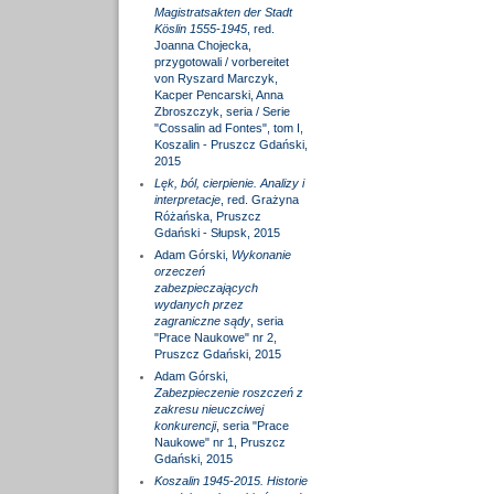
Magistratsakten der Stadt
Köslin 1555-1945
, red.
Joanna Chojecka,
przygotowali / vorbereitet
von Ryszard Marczyk,
Kacper Pencarski, Anna
Zbroszczyk, seria / Serie
"Cossalin ad Fontes", tom I,
Koszalin - Pruszcz Gdański,
2015
Lęk, ból, cierpienie. Analizy i
interpretacje
, red. Grażyna
Różańska, Pruszcz
Gdański - Słupsk, 2015
Adam Górski,
Wykonanie
orzeczeń
zabezpieczających
wydanych przez
zagraniczne sądy
, seria
"Prace Naukowe" nr 2,
Pruszcz Gdański, 2015
Adam Górski,
Zabezpieczenie roszczeń z
zakresu nieuczciwej
konkurencji
, seria "Prace
Naukowe" nr 1, Pruszcz
Gdański, 2015
Koszalin 1945-2015. Historie