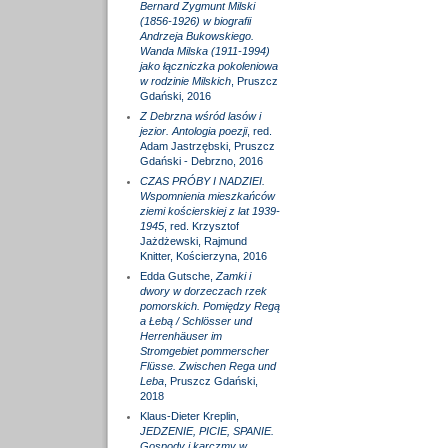
Bernard Zygmunt Milski
(1856-1926) w biografii
Andrzeja Bukowskiego.
Wanda Milska (1911-1994)
jako łączniczka pokoleniowa
w rodzinie Milskich
, Pruszcz
Gdański, 2016
Z Debrzna wśród lasów i
jezior. Antologia poezji
, red.
Adam Jastrzębski, Pruszcz
Gdański - Debrzno, 2016
CZAS PRÓBY I NADZIEI.
Wspomnienia mieszkańców
ziemi kościerskiej z lat 1939-
1945
, red. Krzysztof
Jażdżewski, Rajmund
Knitter, Kościerzyna, 2016
Edda Gutsche,
Zamki i
dwory w dorzeczach rzek
pomorskich. Pomiędzy Regą
a Łebą / Schlösser und
Herrenhäuser im
Stromgebiet pommerscher
Flüsse. Zwischen Rega und
Leba
, Pruszcz Gdański,
2018
Klaus-Dieter Kreplin,
JEDZENIE, PICIE, SPANIE.
Gospody i karczmy w