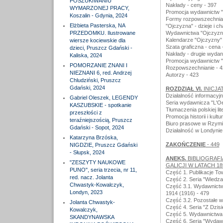
POSZUKIWANIU
Nakłady - ceny - 397
WYMARZONEJ PRACY,
Promocja wydawnictw "
Koszalin - Gdynia, 2024
Formy rozpowszechnian
Elżbieta Pasterska, NA
"Ojczyzna" - dzieje i c
PRZEDOMKU. Ilustrowane
Wydawnictwa "Ojczyzny
Kalendarze "Ojczyzny" 
wiersze kociewskie dla
Szata graficzna - cena 
dzieci, Pruszcz Gdański -
Nakłady - drugie wydan
Kaliska, 2024
Promocja wydawnictw "
POMORZANIE ZNANI I
Rozpowszechnianie - 4
NIEZNANI 6, red. Andrzej
Autorzy - 423
Chludziński, Pruszcz
Gdański, 2024
ROZDZIAŁ VI.
INICJA
Działalność informacyj
Gabriel Oleszek, LEGENDY
Seria wydawnicza "L'Oeu
KASZUBSKIE - spotkanie
Tłumaczenia polskiej li
przeszłości z
Promocja historii i kultu
teraźniejszością, Pruszcz
Biuro prasowe w Rzymi
Gdański - Sopot, 2024
Działalność w Londynie 
Katarzyna Brzóska,
ZAKOŃCZENIE
- 449
NIGDZIE, Pruszcz Gdański
- Słupsk, 2024
ANEKS.
BIBLIOGRAFI
"ZESZYTY NAUKOWE
GALICJI W LATACH 189
PUNO", seria trzecia, nr 11,
Część 1. Publikacje T
red. nacz. Jolanta
Część 2. Seria "Wiedza
Chwastyk-Kowalczyk,
Część 3.1. Wydawnictw
Londyn, 2023
1914 (1916) - 479
Część 3.2. Pozostałe 
Jolanta Chwastyk-
Część 4. Seria "Z Dzis
Kowalczyk,
Część 5. Wydawnictwa 
SKANDYNAWSKA
Część 6. Seria "Wydaw