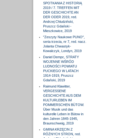
SPOTKANIA Z HISTORIĄ
2019 / 7. TREFFEN MIT
DER GESCHICHTE AN
DER ODER 2019, red.
Andrzej Chludziński,
Pruszcz Gdański -
Mieszkowice, 2019
"Zeszyty Naukowe PUNO",
seria trzecia, nr 7, red. nacz.
Jolanta Chwastyk-
Kowalczyk, Londyn, 2019
Daniel Dempc, STRATY
WOJENNE WŚRÓD
LUDNOŚCI POWIATU
PUCKIEGO W LATACH
1914-1919, Pruszcz
Gdański, 2019
Raimund Klawitter,
VERGESSENE
GESCHICHTE AUS DEM
KULTURLEBEN IM
POMMERSCHEN BÜTOW.
Über Musik und das
kulturelle Leben in Bütow in
den Jahren 1845-1945,
Braunschweig, 2019
GMINA KRZĘCIN Z
RÓŻNYCH STRON, red.