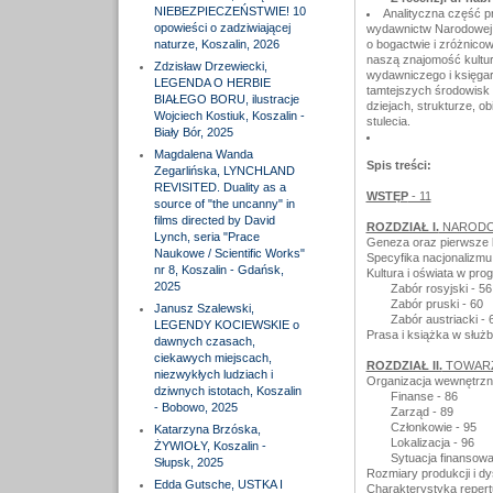
NIEBEZPIECZEŃSTWIE! 10
Analityczna część p
opowieści o zadziwiającej
wydawnictw Narodowej 
naturze, Koszalin, 2026
o bogactwie i zróżnicow
naszą znajomość kultur
Zdzisław Drzewiecki,
wydawniczego i księgars
LEGENDA O HERBIE
tamtejszych środowisk 
BIAŁEGO BORU, ilustracje
dziejach, strukturze, ob
Wojciech Kostiuk, Koszalin -
stulecia.
Biały Bór, 2025
Magdalena Wanda
Spis treści:
Zegarlińska, LYNCHLAND
REVISITED. Duality as a
WSTĘP
- 11
source of "the uncanny" in
films directed by David
ROZDZIAŁ I.
NARODOW
Lynch, seria "Prace
Geneza oraz pierwsze lat
Naukowe / Scientific Works"
Specyfika nacjonalizmu 
nr 8, Koszalin - Gdańsk,
Kultura i oświata w pr
2025
Zabór rosyjski - 56
Zabór pruski - 60
Janusz Szalewski,
Zabór austriacki - 
LEGENDY KOCIEWSKIE o
Prasa i książka w służ
dawnych czasach,
ciekawych miejscach,
ROZDZIAŁ II.
TOWARZ
niezwykłych ludziach i
Organizacja wewnętrzn
dziwnych istotach, Koszalin
Finanse - 86
- Bobowo, 2025
Zarząd - 89
Członkowie - 95
Katarzyna Brzóska,
Lokalizacja - 96
ŻYWIOŁY, Koszalin -
Sytuacja finansowa
Słupsk, 2025
Rozmiary produkcji i d
Edda Gutsche, USTKA I
Charakterystyka reper