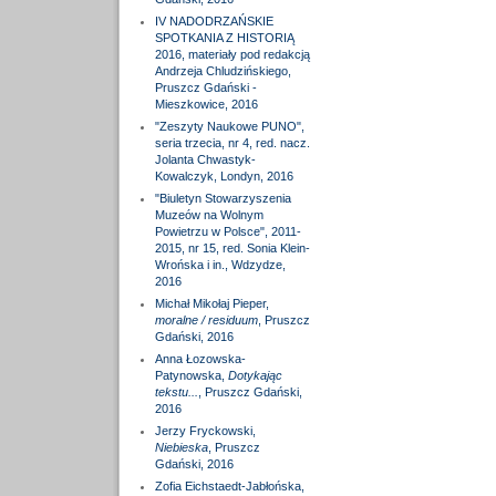
IV NADODRZAŃSKIE
SPOTKANIA Z HISTORIĄ
2016, materiały pod redakcją
Andrzeja Chludzińskiego,
Pruszcz Gdański -
Mieszkowice, 2016
"Zeszyty Naukowe PUNO",
seria trzecia, nr 4, red. nacz.
Jolanta Chwastyk-
Kowalczyk, Londyn, 2016
"Biuletyn Stowarzyszenia
Muzeów na Wolnym
Powietrzu w Polsce", 2011-
2015, nr 15, red. Sonia Klein-
Wrońska i in., Wdzydze,
2016
Michał Mikołaj Pieper,
moralne / residuum
, Pruszcz
Gdański, 2016
Anna Łozowska-
Patynowska,
Dotykając
tekstu...
, Pruszcz Gdański,
2016
Jerzy Fryckowski,
Niebieska
, Pruszcz
Gdański, 2016
Zofia Eichstaedt-Jabłońska,