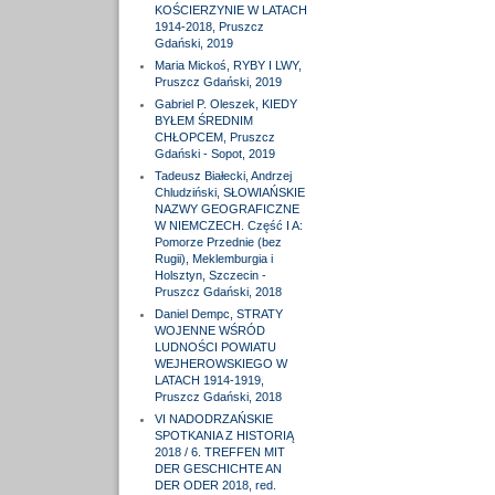
KOŚCIERZYNIE W LATACH
1914-2018, Pruszcz
Gdański, 2019
Maria Mickoś, RYBY I LWY,
Pruszcz Gdański, 2019
Gabriel P. Oleszek, KIEDY
BYŁEM ŚREDNIM
CHŁOPCEM, Pruszcz
Gdański - Sopot, 2019
Tadeusz Białecki, Andrzej
Chludziński, SŁOWIAŃSKIE
NAZWY GEOGRAFICZNE
W NIEMCZECH. Część I A:
Pomorze Przednie (bez
Rugii), Meklemburgia i
Holsztyn, Szczecin -
Pruszcz Gdański, 2018
Daniel Dempc, STRATY
WOJENNE WŚRÓD
LUDNOŚCI POWIATU
WEJHEROWSKIEGO W
LATACH 1914-1919,
Pruszcz Gdański, 2018
VI NADODRZAŃSKIE
SPOTKANIA Z HISTORIĄ
2018 / 6. TREFFEN MIT
DER GESCHICHTE AN
DER ODER 2018, red.