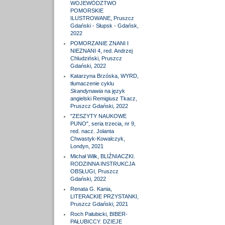
WOJEWÓDZTWO
POMORSKIE
ILUSTROWANE, Pruszcz
Gdański - Słupsk - Gdańsk,
2022
POMORZANIE ZNANI I
NIEZNANI 4, red. Andrzej
Chludziński, Pruszcz
Gdański, 2022
Katarzyna Brzóska, WYRD,
tłumaczenie cyklu
Skandynawia
na język
angielski Remigiusz Tkacz,
Pruszcz Gdański, 2022
"ZESZYTY NAUKOWE
PUNO", seria trzecia, nr 9,
red. nacz. Jolanta
Chwastyk-Kowalczyk,
Londyn, 2021
Michał Wilk, BLIŹNIACZKI.
RODZINNA INSTRUKCJA
OBSŁUGI, Pruszcz
Gdański, 2022
Renata G. Kania,
LITERACKIE PRZYSTANKI,
Pruszcz Gdański, 2021
Roch Pałubicki, BIBER-
PAŁUBICCY. DZIEJE