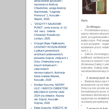
opracowanie językowe i
nazewnicze Andrzej
Chludziński, wstęp Andrzej
Stachowiak, "Legendy
Pomorza" 1, Koszalin -
Słupsk, 2026
Opis:
"ZESZYTY NAUKOWE
Ze
Wstępu
:
PUNO", seria trzecia, nr 13,
Przedmiotem pracy j
red. nacz. Jolanta
ważny element aktywnoś
Chwastyk-Kowalczyk,
partii, przygotowywała
Londyn, 2025
politycznym. Pod uwagę
Gracjan Bojar-Fijałkowski,
w tym prywatne - orga
LEGENDY KOSZALIŃSKIE
wydawane przez redakcj
o julkach jamieńskich,
serii. [...]
Zakres chronologicz
wróżkach polanowskich,
publikacji, wydanej prz
porwaniu księcia, zbójcach z
wyznacza wybuch I wojny
Góry Chełmskiej oraz o
(Królestwa Galicji i Lo
innych bohaterach i
kulturalne, Galicja sta
zdarzeniach
narodowodemokratyczny
niezwyczajnych
, ilustracje
Daria Izabela Wasiuk,
Z recenzji prof. dr
Koszalin, 2026
Badania dotyczące hi
Kordian Kuczma, NAZWY
prowadzone są od wielu
Dotyczą one przede wsz
ULIC I INNYCH OBIEKTÓW
formułowanymi przez z
MIEJSKICH GDYNI 1926-
narodowo-demokratyczn
2024 (na okładce: Nazwy
spojrzenia na działaln
ulic Gdyni), Koszalin -
ocenianej perspektywy.
Gdynia, 2026
Edda Gutsche, KSIĘŻYC W
Z recenzji dr hab