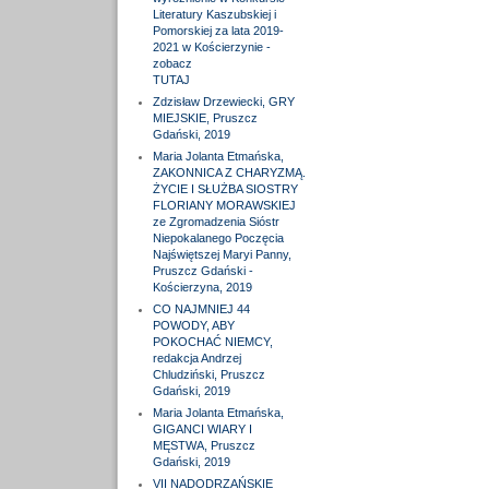
Literatury Kaszubskiej i
Pomorskiej za lata 2019-
2021 w Kościerzynie -
zobacz
TUTAJ
Zdzisław Drzewiecki, GRY
MIEJSKIE, Pruszcz
Gdański, 2019
Maria Jolanta Etmańska,
ZAKONNICA Z CHARYZMĄ.
ŻYCIE I SŁUŻBA SIOSTRY
FLORIANY MORAWSKIEJ
ze Zgromadzenia Sióstr
Niepokalanego Poczęcia
Najświętszej Maryi Panny,
Pruszcz Gdański -
Kościerzyna, 2019
CO NAJMNIEJ 44
POWODY, ABY
POKOCHAĆ NIEMCY,
redakcja Andrzej
Chludziński, Pruszcz
Gdański, 2019
Maria Jolanta Etmańska,
GIGANCI WIARY I
MĘSTWA, Pruszcz
Gdański, 2019
VII NADODRZAŃSKIE