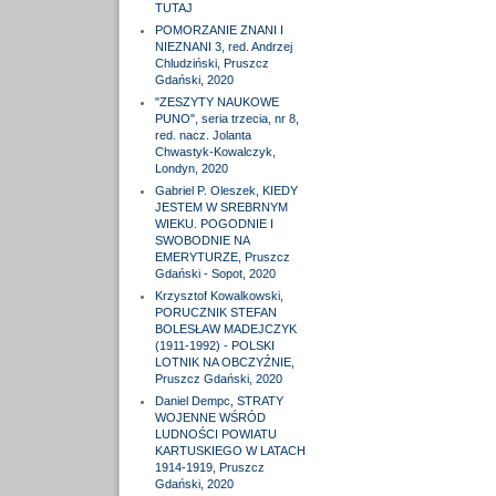
TUTAJ
POMORZANIE ZNANI I
NIEZNANI 3, red. Andrzej
Chludziński, Pruszcz
Gdański, 2020
"ZESZYTY NAUKOWE
PUNO", seria trzecia, nr 8,
red. nacz. Jolanta
Chwastyk-Kowalczyk,
Londyn, 2020
Gabriel P. Oleszek, KIEDY
JESTEM W SREBRNYM
WIEKU. POGODNIE I
SWOBODNIE NA
EMERYTURZE, Pruszcz
Gdański - Sopot, 2020
Krzysztof Kowalkowski,
PORUCZNIK STEFAN
BOLESŁAW MADEJCZYK
(1911-1992) - POLSKI
LOTNIK NA OBCZYŹNIE,
Pruszcz Gdański, 2020
Daniel Dempc, STRATY
WOJENNE WŚRÓD
LUDNOŚCI POWIATU
KARTUSKIEGO W LATACH
1914-1919, Pruszcz
Gdański, 2020