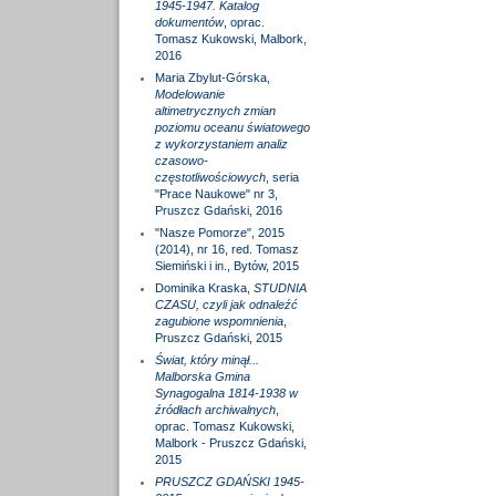
1945-1947. Katalog
dokumentów
, oprac.
Tomasz Kukowski, Malbork,
2016
Maria Zbylut-Górska,
Modelowanie
altimetrycznych zmian
poziomu oceanu światowego
z wykorzystaniem analiz
czasowo-
częstotliwościowych
, seria
"Prace Naukowe" nr 3,
Pruszcz Gdański, 2016
"Nasze Pomorze", 2015
(2014), nr 16, red. Tomasz
Siemiński i in., Bytów, 2015
Dominika Kraska,
STUDNIA
CZASU, czyli jak odnaleźć
zagubione wspomnienia
,
Pruszcz Gdański, 2015
Świat, który minął...
Malborska Gmina
Synagogalna 1814-1938 w
źródłach archiwalnych
,
oprac. Tomasz Kukowski,
Malbork - Pruszcz Gdański,
2015
PRUSZCZ GDAŃSKI 1945-