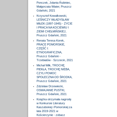
Ponczek, Jolanta Rubiniec,
Małgorzata Wiater, Pruszcz
Gdański, 2021
Krzysztof Kowalkowski,
LEŚNICZY WŁADYSŁAW
MIŁEK (1897-1945) - ŻYCIE
I PRACA NA KOCIEWIU I
ZIEMI CHEŁMIŃSKIEJ,
Pruszcz Gdański, 2021
Renata Teresa Korek,
PRACE POMORSKIE,
CZĘŚĆ I:
ETNOGRAFICZNA,
Pruszcz Gdański -
Trzebiatów - Szczecin, 2021
Michał Wilk, TROCHĘ
PIEKŁA, TROCHĘ NIEBA,
CZYLI POMOC
SPOŁECZNA OD ŚRODKA,
Pruszcz Gdański, 2021
Zdzisław Drzewiecki,
OSWAJANIE PUSTKI,
Pruszcz Gdański, 2021
Książka otrzymała nagrodę
w Konkursie Literatury
Kaszubskiej i Pomorskiej za
lata 2019-2021 w
Kościerzynie - zobacz