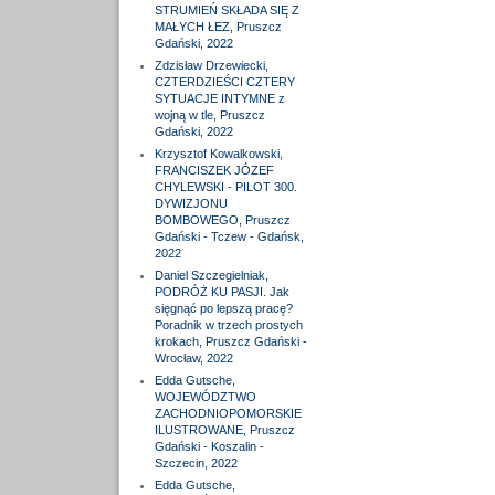
STRUMIEŃ SKŁADA SIĘ Z
MAŁYCH ŁEZ, Pruszcz
Gdański, 2022
Zdzisław Drzewiecki,
CZTERDZIEŚCI CZTERY
SYTUACJE INTYMNE z
wojną w tle, Pruszcz
Gdański, 2022
Krzysztof Kowalkowski,
FRANCISZEK JÓZEF
CHYLEWSKI - PILOT 300.
DYWIZJONU
BOMBOWEGO, Pruszcz
Gdański - Tczew - Gdańsk,
2022
Daniel Szczegielniak,
PODRÓŻ KU PASJI. Jak
sięgnąć po lepszą pracę?
Poradnik w trzech prostych
krokach, Pruszcz Gdański -
Wrocław, 2022
Edda Gutsche,
WOJEWÓDZTWO
ZACHODNIOPOMORSKIE
ILUSTROWANE, Pruszcz
Gdański - Koszalin -
Szczecin, 2022
Edda Gutsche,