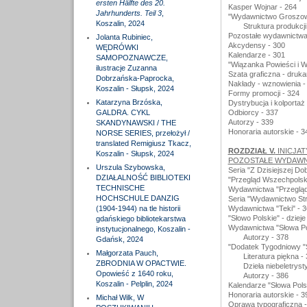
ersten Hälfte des 20.
Kasper Wojnar - 264
Jahrhunderts. Teil 3
,
"Wydawnictwo Groszowe
Koszalin, 2024
Struktura produkcji
Pozostałe wydawnictwa
Jolanta Rubiniec,
Akcydensy - 300
WĘDRÓWKI
Kalendarze - 301
SAMOPOZNAWCZE,
"Wiązanka Powieści i 
ilustracje Zuzanna
Szata graficzna - druka
Dobrzańska-Paprocka,
Nakłady - wznowienia -
Koszalin - Słupsk, 2024
Formy promocji - 324
Katarzyna Brzóska,
Dystrybucja i kolportaż
GALDRA. CYKL
Odbiorcy - 337
Autorzy - 339
SKANDYNAWSKI / THE
Honoraria autorskie - 3
NORSE SERIES, przełożył /
translated Remigiusz Tkacz,
ROZDZIAŁ V.
INICJA
Koszalin - Słupsk, 2024
POZOSTAŁE WYDAWNI
Urszula Szybowska,
Seria "Z Dzisiejszej Do
DZIAŁALNOŚĆ BIBLIOTEKI
"Przegląd Wszechpolski"
TECHNISCHE
Wydawnictwa "Przegląd
HOCHSCHULE DANZIG
Seria "Wydawnictwo St
(1904-1944) na tle historii
Wydawnictwa "Teki" - 3
"Słowo Polskie" - dzieje
gdańskiego bibliotekarstwa
Wydawnictwa "Słowa Pol
instytucjonalnego, Koszalin -
Autorzy - 378
Gdańsk, 2024
"Dodatek Tygodniowy "S
Małgorzata Pauch,
Literatura piękna -
ZBRODNIA W OPACTWIE.
Dzieła niebeletryst
Opowieść z 1640 roku,
Autorzy - 386
Koszalin - Pelplin, 2024
Kalendarze "Słowa Pols
Honoraria autorskie - 3
Michał Wilk, W
Oprawa typograficzna -