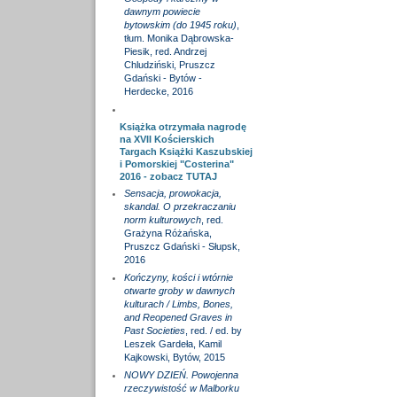
dawnym powiecie
bytowskim (do 1945 roku)
,
tłum. Monika Dąbrowska-
Piesik, red. Andrzej
Chludziński, Pruszcz
Gdański - Bytów -
Herdecke, 2016
Książka otrzymała nagrodę
na XVII Kościerskich
Targach Książki Kaszubskiej
i Pomorskiej "Costerina"
2016 - zobacz
TUTAJ
Sensacja, prowokacja,
skandal. O przekraczaniu
norm kulturowych
, red.
Grażyna Różańska,
Pruszcz Gdański - Słupsk,
2016
Kończyny, kości i wtórnie
otwarte groby w dawnych
kulturach / Limbs, Bones,
and Reopened Graves in
Past Societies
, red. / ed. by
Leszek Gardeła, Kamil
Kajkowski, Bytów, 2015
NOWY DZIEŃ. Powojenna
rzeczywistość w Malborku