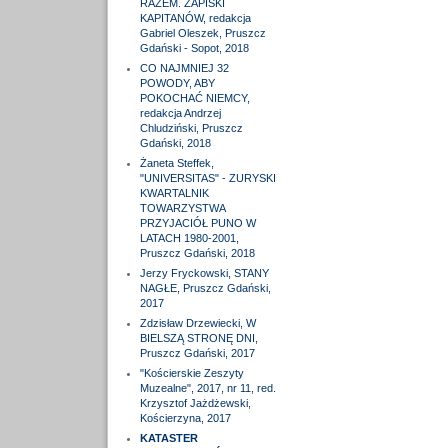
RAZEM. ZAPISKI
KAPITANÓW, redakcja
Gabriel Oleszek, Pruszcz
Gdański - Sopot, 2018
CO NAJMNIEJ 32
POWODY, ABY
POKOCHAĆ NIEMCY,
redakcja Andrzej
Chludziński, Pruszcz
Gdański, 2018
Żaneta Steffek,
"UNIVERSITAS" - ZURYSKI
KWARTALNIK
TOWARZYSTWA
PRZYJACIÓŁ PUNO W
LATACH 1980-2001,
Pruszcz Gdański, 2018
Jerzy Fryckowski, STANY
NAGŁE, Pruszcz Gdański,
2017
Zdzisław Drzewiecki, W
BIELSZĄ STRONĘ DNI,
Pruszcz Gdański, 2017
"Kościerskie Zeszyty
Muzealne", 2017, nr 11, red.
Krzysztof Jażdżewski,
Kościerzyna, 2017
KATASTER