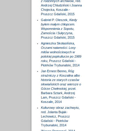
z rodzinnych archiwów
, red.
Andrzej Chludziński i Joanna
Chojecka, Koszalin -
Pruszcz Gdański, 2015
Gabriel P. Oleszek,
Kiedy
byłem małym chłopcem.
Wspomnienia z Sopotu,
Zamościa i Sulęczyna
,
Pruszcz Gdański, 2015
Agnieszka Skolasińska,
Oczami naiwności. Losy
mitów wolnościowych w
polskiej popkulturze po 1989
roku
, Pruszcz Gdański -
Piotrków Trybunalski, 2014
Jan Ernest Benno,
Róg
strażniczy z Koszalina albo
historia ze starych czasów
słowiańskich oraz wiersze o
Górze Chełmskiej
, przeł.
Barbara Sztark, Andrzej
Lam, Pruszcz Gdański -
Koszalin, 2014
Kulturowy obraz zachwytu
,
red. Jolanta Bujak-
Lechowicz, Pruszcz
Gdański - Piotrków
Trybunalski, 2014