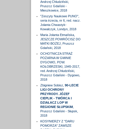
Andrzej Chludziński,
Pruszcz Gdański -
Mieszkowice, 2018
"Zeszyty Naukowe PUNO",
seria trzecia, nr 6, red. nacz.
Jolanta Chwastyk-
Kowalczyk, Londyn, 2018
Maria Jolanta Etmańska,
JESZCZE POWRÓCISZ DO
MATKI BOŻEJ, Pruszcz
Gdański, 2018
OCHOTNICZA STRAŻ
POŻARNA W GMINIE
DYGOWO, POW.
KOŁOBRZESKI, 1945-2017,
red. Andrzej Chludziński,
Pruszcz Gdański - Dygowo,
2018
Zbigniew Sobisz,
90-LECIE
LIGI OCHRONY
PRZYRODY. JÓZEF
CIEPLIK - TWÓRCA I
DZIAŁACZ LOP W
REGIONIE SŁUPSKIM
,
Pruszcz Gdański - Słupsk,
2018
KOSYNIERZY Z "DARU
POMORZA" ZAWSZE