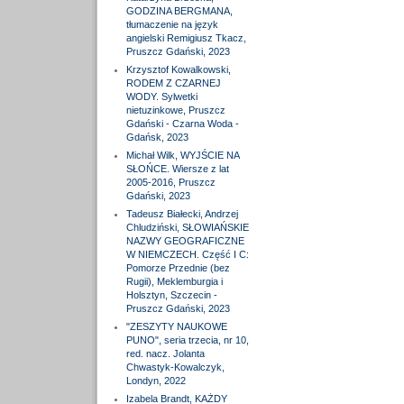
GODZINA BERGMANA,
tłumaczenie na język
angielski Remigiusz Tkacz,
Pruszcz Gdański, 2023
Krzysztof Kowalkowski,
RODEM Z CZARNEJ
WODY. Sylwetki
nietuzinkowe, Pruszcz
Gdański - Czarna Woda -
Gdańsk, 2023
Michał Wilk, WYJŚCIE NA
SŁOŃCE. Wiersze z lat
2005-2016, Pruszcz
Gdański, 2023
Tadeusz Białecki, Andrzej
Chludziński, SŁOWIAŃSKIE
NAZWY GEOGRAFICZNE
W NIEMCZECH. Część I C:
Pomorze Przednie (bez
Rugii), Meklemburgia i
Holsztyn, Szczecin -
Pruszcz Gdański, 2023
"ZESZYTY NAUKOWE
PUNO", seria trzecia, nr 10,
red. nacz. Jolanta
Chwastyk-Kowalczyk,
Londyn, 2022
Izabela Brandt, KAŻDY