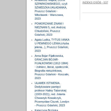
Amadeusz Majtka, LISTA
INDEKS OSÓB - 537
SZPARKOWSKIEGO, czyli
SZWEDZKA UKŁADANKA,
Pruszcz Gdański -
Włocławek - Warszawa,
2023
POMORZANIE ZNANI I
NIEZNANI 5, red. Andrzej
Chludziński, Pruszcz
Gdański, 2023
Agata Ludka, TYTUS I ANKA
U PEWNEGO LENIA (chyba
jelenia...), Pruszcz Gdański,
2023
Anna Bojar-Fijałkowska,
GRACJAN BOJAR-
FIJAŁKOWSKI (1912-1984)
- żołnierz, literat, społecznik.
Biografia nietuzinkowa,
Pruszcz Gdański - Koszalin,
2023
UŁAMEK ISTNIENIA.
Dedykowane pamięci
profesor Haliny Taborskiej
(1933-2021), red. Jolanta
Chwastyk-Kowalczyk,
Przemysław Ciszek, Londyn
- Pruszcz Gdański, 2023
Katarzyna Brzóska,