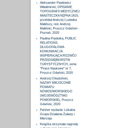
Aleksander Pawłowicz
Władimirski, OPISANIE
TOPOGRAFII MEDYCZNEJ
MIASTECZKA KĘPNA 1815,
przekład Andrzej i Ludwika
Malińscy, red. Andrzej
Maliński, Pruszcz Gdański -
Poznań, 2020
Paulina Prędotka, PUBLIC
RELATIONS.
DŁUGOFALOWA
KOMUNIKACJA
WSPIERAJĄCA ROZWÓJ
PRZEDSIĘBIORSTW
TURYSTYCZNYCH, seria
"Prace Naukowe" nr 7,
Pruszcz Gdański, 2020
Andrzej Chludziński,
NAZWY MIEJSCOWE
POWIATU
NOWODWORSKIEGO
(WOJEWÓDZTWO
POMORSKIE), Pruszcz
Gdański, 2020
Partner wydania: Lokalna
Grupa Działania Żuławy i
Mierzeja
Książka otrzymała nagrodę