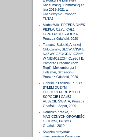
w Konkursie Literatury
Kaszubskiej i Pomorskiej za
lata 2019-2021 w
Kościerzynie - zobacz
TUTAJ
Michał Wilk, PRZEDSIONEK
PIEKŁA, CZYLI
CALL
CENTER
OD ŚRODKA,
Pruszcz Gdański, 2020
Tadeusz Białecki, Andrzej
Chludziński, SŁOWIAŃSKIE
NAZWY GEOGRAFICZNE
W NIEMCZECH. Część I B:
Pomorze Przednie (bez
Rugii), Meklemburgia i
Holsztyn, Szczecin -
Pruszcz Gdański, 2020
Gabriel P. Oleszek, KIEDY
BYŁEM DUŻYM
CHŁOPCEM. REJSY PO
SOPOCIE I CAŁEJ
RESZCIE ŚWIATA, Pruszcz
Gdański - Sopot, 2020
Dominika Kraska, 7
MAGICZNYCH OPOWIEŚCI
O GDYNI, Pruszcz
Gdański, 2019
Książka otrzymała
wyróżnienie w Konkursie