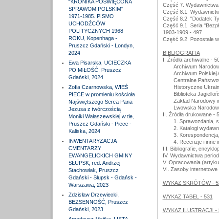
"KRONIKA POŚWIĘCONA
Część 7. Wydawnictwa 
SPRAWOM POLSKIM"
Część 8.1. Wydawnictw
1971-1985. PISMO
Część 8.2. "Dodatek Ty
UCHODŹCÓW
Część 9.1. Seria "Bezp
POLITYCZNYCH 1968
1903-1909 - 497
ROKU, Kopenhaga -
Część 9.2. Pozostałe 
Pruszcz Gdański - Londyn,
2024
BIBLIOGRAFIA
I. Źródła archiwalne - 5
Ewa Pisarska, UCIECZKA
Archiwum Narodow
PO MIŁOŚĆ, Pruszcz
Archiwum Polskiej
Gdański, 2024
Centralne Państw
Zofia Czarnowska, WIEŚ
Historyczne Ukrai
Biblioteka Jagiello
PIECE w promieniu kościoła
Zakład Narodowy im
Najświętszego Serca Pana
Lwowska Narodowa 
Jezusa z twórczością
II. Źródła drukowane - 
Moniki Wałaszewskiej w tle,
1. Sprawozdania, s
Pruszcz Gdański - Piece -
2. Katalogi wydawni
Kaliska, 2024
3. Korespondencja,
INWENTARYZACJA
4. Recenzje i inne
CMENTARZY
III. Bibliografie, encykl
EWANGELICKICH GMINY
IV. Wydawnictwa period
V. Opracowania (artykuł
SŁUPSK, red. Andrzej
VI. Zasoby internetowe 
Stachowiak, Pruszcz
Gdański - Słupsk - Gdańsk -
WYKAZ SKRÓTÓW - 5
Warszawa, 2023
Zdzisław Drzewiecki,
WYKAZ TABEL - 531
BEZSENNOŚĆ, Pruszcz
Gdański, 2023
WYKAZ ILUSTRACJI - 