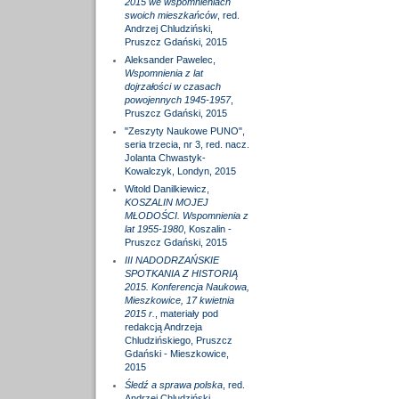
2015 we wspomnieniach
swoich mieszkańców
, red.
Andrzej Chludziński,
Pruszcz Gdański, 2015
Aleksander Pawelec,
Wspomnienia z lat
dojrzałości w czasach
powojennych 1945-1957
,
Pruszcz Gdański, 2015
"Zeszyty Naukowe PUNO",
seria trzecia, nr 3, red. nacz.
Jolanta Chwastyk-
Kowalczyk, Londyn, 2015
Witold Danilkiewicz,
KOSZALIN MOJEJ
MŁODOŚCI. Wspomnienia z
lat 1955-1980
, Koszalin -
Pruszcz Gdański, 2015
III NADODRZAŃSKIE
SPOTKANIA Z HISTORIĄ
2015. Konferencja Naukowa,
Mieszkowice, 17 kwietnia
2015 r.
, materiały pod
redakcją Andrzeja
Chludzińskiego, Pruszcz
Gdański - Mieszkowice,
2015
Śledź a sprawa polska
, red.
Andrzej Chludziński,