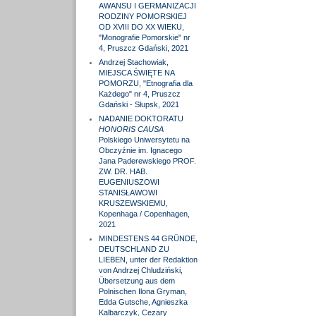
AWANSU I GERMANIZACJI
RODZINY POMORSKIEJ
OD XVIII DO XX WIEKU,
"Monografie Pomorskie" nr
4, Pruszcz Gdański, 2021
Andrzej Stachowiak,
MIEJSCA ŚWIĘTE NA
POMORZU, "Etnografia dla
Każdego" nr 4, Pruszcz
Gdański - Słupsk, 2021
NADANIE DOKTORATU
HONORIS CAUSA
Polskiego Uniwersytetu na
Obczyźnie im. Ignacego
Jana Paderewskiego PROF.
ZW. DR. HAB.
EUGENIUSZOWI
STANISŁAWOWI
KRUSZEWSKIEMU,
Kopenhaga / Copenhagen,
2021
MINDESTENS 44 GRÜNDE,
DEUTSCHLAND ZU
LIEBEN, unter der Redaktion
von Andrzej Chludziński,
Übersetzung aus dem
Polnischen Ilona Gryman,
Edda Gutsche, Agnieszka
Kalbarczyk, Cezary