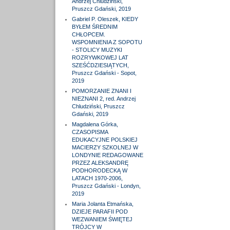
Andrzej Chludziński,
Pruszcz Gdański, 2019
Gabriel P. Oleszek, KIEDY
BYŁEM ŚREDNIM
CHŁOPCEM.
WSPOMNIENIA Z SOPOTU
- STOLICY MUZYKI
ROZRYWKOWEJ LAT
SZEŚĆDZIESIĄTYCH,
Pruszcz Gdański - Sopot,
2019
POMORZANIE ZNANI I
NIEZNANI 2, red. Andrzej
Chludziński, Pruszcz
Gdański, 2019
Magdalena Górka,
CZASOPISMA
EDUKACYJNE POLSKIEJ
MACIERZY SZKOLNEJ W
LONDYNIE REDAGOWANE
PRZEZ ALEKSANDRĘ
PODHORODECKĄ W
LATACH 1970-2006,
Pruszcz Gdański - Londyn,
2019
Maria Jolanta Etmańska,
DZIEJE PARAFII POD
WEZWANIEM ŚWIĘTEJ
TRÓJCY W