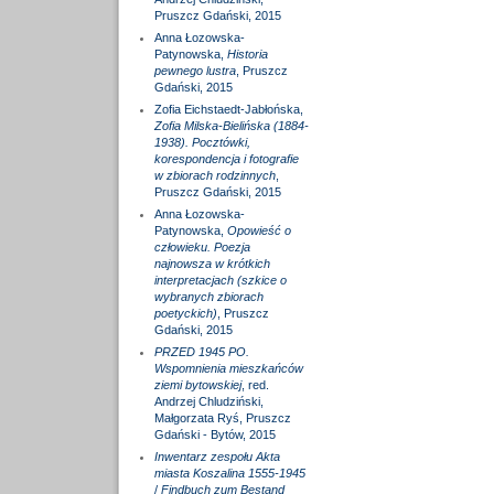
Pruszcz Gdański, 2015
Anna Łozowska-
Patynowska,
Historia
pewnego lustra
, Pruszcz
Gdański, 2015
Zofia Eichstaedt-Jabłońska,
Zofia Milska-Bielińska (1884-
1938). Pocztówki,
korespondencja i fotografie
w zbiorach rodzinnych
,
Pruszcz Gdański, 2015
Anna Łozowska-
Patynowska,
Opowieść o
człowieku. Poezja
najnowsza w krótkich
interpretacjach (szkice o
wybranych zbiorach
poetyckich)
, Pruszcz
Gdański, 2015
PRZED 1945 PO.
Wspomnienia mieszkańców
ziemi bytowskiej
, red.
Andrzej Chludziński,
Małgorzata Ryś, Pruszcz
Gdański - Bytów, 2015
Inwentarz zespołu Akta
miasta Koszalina 1555-1945
/
Findbuch zum Bestand