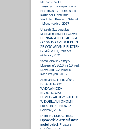
MIESZKOWICE.
Turystyczna mapa gminy.
Plan miasta / Touristische
Karte der Gemeinde.
Stadtplan, Pruszcz Gdański
- Mieszkowice, 2017
Urszula Szybowska,
Magdalena Madeja-Grzyb,
HERBARIA I FLORILEGIA
OD XV DO XVIII WIEKU ZE
ZBIORÓW PAN BIBLIOTEKI
GDAŃSKIEJ, Pruszcz
Gdański, 2021
"Kościerskie Zeszyty
Muzealne", 2016, nr 10, red.
Krzysztof Jażdżewski,
Kościerzyna, 2016
Aleksandra Lubczyńska,
DZIAŁALNOŚĆ
WYDAWNICZA
NARODOWEJ
DEMOKRACJI W GALICJI
W DOBIE AUTONOMII
(1892-1914), Pruszcz
Gdański, 2016
Dominika Kraska,
MIA.
Opowieść o dzieciństwie
mojej babci
, Pruszcz
Gdański, 2016