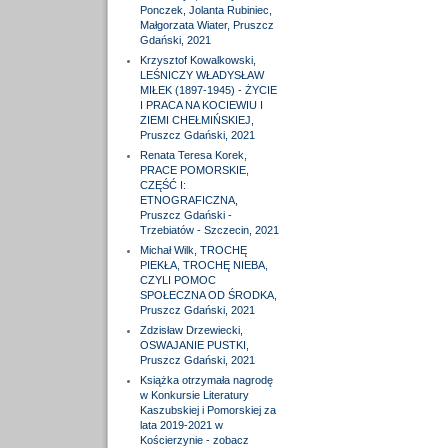
Ponczek, Jolanta Rubiniec,
Małgorzata Wiater, Pruszcz
Gdański, 2021
Krzysztof Kowalkowski,
LEŚNICZY WŁADYSŁAW
MIŁEK (1897-1945) - ŻYCIE
I PRACA NA KOCIEWIU I
ZIEMI CHEŁMIŃSKIEJ,
Pruszcz Gdański, 2021
Renata Teresa Korek,
PRACE POMORSKIE,
CZĘŚĆ I:
ETNOGRAFICZNA,
Pruszcz Gdański -
Trzebiatów - Szczecin, 2021
Michał Wilk, TROCHĘ
PIEKŁA, TROCHĘ NIEBA,
CZYLI POMOC
SPOŁECZNA OD ŚRODKA,
Pruszcz Gdański, 2021
Zdzisław Drzewiecki,
OSWAJANIE PUSTKI,
Pruszcz Gdański, 2021
Książka otrzymała nagrodę
w Konkursie Literatury
Kaszubskiej i Pomorskiej za
lata 2019-2021 w
Kościerzynie - zobacz