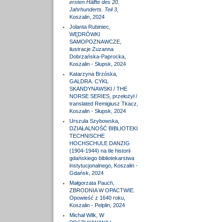
ersten Hälfte des 20.
Jahrhunderts. Teil 3
,
Koszalin, 2024
Jolanta Rubiniec,
WĘDRÓWKI
SAMOPOZNAWCZE,
ilustracje Zuzanna
Dobrzańska-Paprocka,
Koszalin - Słupsk, 2024
Katarzyna Brzóska,
GALDRA. CYKL
SKANDYNAWSKI / THE
NORSE SERIES, przełożył /
translated Remigiusz Tkacz,
Koszalin - Słupsk, 2024
Urszula Szybowska,
DZIAŁALNOŚĆ BIBLIOTEKI
TECHNISCHE
HOCHSCHULE DANZIG
(1904-1944) na tle historii
gdańskiego bibliotekarstwa
instytucjonalnego, Koszalin -
Gdańsk, 2024
Małgorzata Pauch,
ZBRODNIA W OPACTWIE.
Opowieść z 1640 roku,
Koszalin - Pelplin, 2024
Michał Wilk, W