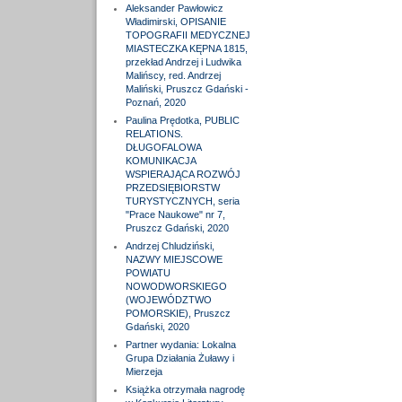
Aleksander Pawłowicz
Władimirski, OPISANIE
TOPOGRAFII MEDYCZNEJ
MIASTECZKA KĘPNA 1815,
przekład Andrzej i Ludwika
Malińscy, red. Andrzej
Maliński, Pruszcz Gdański -
Poznań, 2020
Paulina Prędotka, PUBLIC
RELATIONS.
DŁUGOFALOWA
KOMUNIKACJA
WSPIERAJĄCA ROZWÓJ
PRZEDSIĘBIORSTW
TURYSTYCZNYCH, seria
"Prace Naukowe" nr 7,
Pruszcz Gdański, 2020
Andrzej Chludziński,
NAZWY MIEJSCOWE
POWIATU
NOWODWORSKIEGO
(WOJEWÓDZTWO
POMORSKIE), Pruszcz
Gdański, 2020
Partner wydania: Lokalna
Grupa Działania Żuławy i
Mierzeja
Książka otrzymała nagrodę