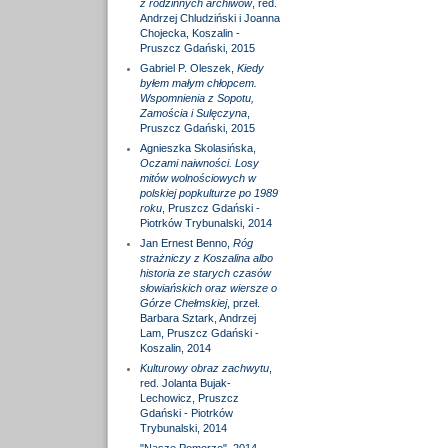
z rodzinnych archiwów
, red.
Andrzej Chludziński i Joanna
Chojecka, Koszalin -
Pruszcz Gdański, 2015
Gabriel P. Oleszek,
Kiedy
byłem małym chłopcem.
Wspomnienia z Sopotu,
Zamościa i Sulęczyna
,
Pruszcz Gdański, 2015
Agnieszka Skolasińska,
Oczami naiwności. Losy
mitów wolnościowych w
polskiej popkulturze po 1989
roku
, Pruszcz Gdański -
Piotrków Trybunalski, 2014
Jan Ernest Benno,
Róg
strażniczy z Koszalina albo
historia ze starych czasów
słowiańskich oraz wiersze o
Górze Chełmskiej
, przeł.
Barbara Sztark, Andrzej
Lam, Pruszcz Gdański -
Koszalin, 2014
Kulturowy obraz zachwytu
,
red. Jolanta Bujak-
Lechowicz, Pruszcz
Gdański - Piotrków
Trybunalski, 2014