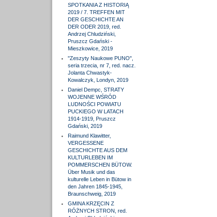
SPOTKANIA Z HISTORIĄ
2019 / 7. TREFFEN MIT
DER GESCHICHTE AN
DER ODER 2019, red.
Andrzej Chludziński,
Pruszcz Gdański -
Mieszkowice, 2019
"Zeszyty Naukowe PUNO",
seria trzecia, nr 7, red. nacz.
Jolanta Chwastyk-
Kowalczyk, Londyn, 2019
Daniel Dempc, STRATY
WOJENNE WŚRÓD
LUDNOŚCI POWIATU
PUCKIEGO W LATACH
1914-1919, Pruszcz
Gdański, 2019
Raimund Klawitter,
VERGESSENE
GESCHICHTE AUS DEM
KULTURLEBEN IM
POMMERSCHEN BÜTOW.
Über Musik und das
kulturelle Leben in Bütow in
den Jahren 1845-1945,
Braunschweig, 2019
GMINA KRZĘCIN Z
RÓŻNYCH STRON, red.