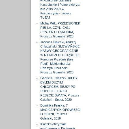
w Konkursie Literatury
Kaszubskiej i Pomorskiej za
lata 2019-2021 w
Kościerzynie - zobacz
TUTAJ
Michał Wilk, PRZEDSIONEK
PIEKŁA, CZYLI
CALL
CENTER
OD ŚRODKA,
Pruszcz Gdański, 2020
Tadeusz Białecki, Andrzej
Chludziński, SŁOWIAŃSKIE
NAZWY GEOGRAFICZNE
W NIEMCZECH. Część I B:
Pomorze Przednie (bez
Rugii), Meklemburgia i
Holsztyn, Szczecin -
Pruszcz Gdański, 2020
Gabriel P. Oleszek, KIEDY
BYŁEM DUŻYM
CHŁOPCEM. REJSY PO
SOPOCIE I CAŁEJ
RESZCIE ŚWIATA, Pruszcz
Gdański - Sopot, 2020
Dominika Kraska, 7
MAGICZNYCH OPOWIEŚCI
O GDYNI, Pruszcz
Gdański, 2019
Książka otrzymała
wyróżnienie w Konkursie