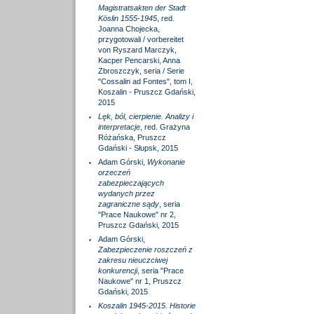
Magistratsakten der Stadt
Köslin 1555-1945
, red.
Joanna Chojecka,
przygotowali / vorbereitet
von Ryszard Marczyk,
Kacper Pencarski, Anna
Zbroszczyk, seria / Serie
"Cossalin ad Fontes", tom I,
Koszalin - Pruszcz Gdański,
2015
Lęk, ból, cierpienie. Analizy i
interpretacje
, red. Grażyna
Różańska, Pruszcz
Gdański - Słupsk, 2015
Adam Górski,
Wykonanie
orzeczeń
zabezpieczających
wydanych przez
zagraniczne sądy
, seria
"Prace Naukowe" nr 2,
Pruszcz Gdański, 2015
Adam Górski,
Zabezpieczenie roszczeń z
zakresu nieuczciwej
konkurencji
, seria "Prace
Naukowe" nr 1, Pruszcz
Gdański, 2015
Koszalin 1945-2015. Historie