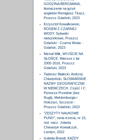
GODZINA BERGMANA,
tłumaczenie na język
angielski Remigiusz Tkacz,
Pruszcz Gdański, 2023
Krzysztof Kowalkowski,
RODEM Z CZARNEJ
WODY. Sylwetki
nietuzinkowe, Pruszcz
Gdański - Czarna Woda -
Gdańsk, 2023
Michał Wilk, WYJŚCIE NA
SŁOŃCE. Wiersze z lat
2005-2016, Pruszcz
Gdański, 2023
Tadeusz Białecki, Andrzej
Chludziński, SŁOWIAŃSKIE
NAZWY GEOGRAFICZNE
W NIEMCZECH. Część I C:
Pomorze Przednie (bez
Rugii), Meklemburgia i
Holsztyn, Szczecin -
Pruszcz Gdański, 2023
"ZESZYTY NAUKOWE
PUNO", seria trzecia, nr 10,
red. nacz. Jolanta
Chwastyk-Kowalczyk,
Londyn, 2022
Izabela Brandt, KAŻDY