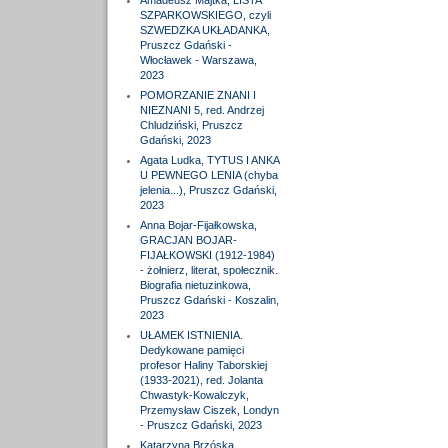
Amadeusz Majtka, LISTA
SZPARKOWSKIEGO, czyli
SZWEDZKA UKŁADANKA,
Pruszcz Gdański -
Włocławek - Warszawa,
2023
POMORZANIE ZNANI I
NIEZNANI 5, red. Andrzej
Chludziński, Pruszcz
Gdański, 2023
Agata Ludka, TYTUS I ANKA
U PEWNEGO LENIA (chyba
jelenia...), Pruszcz Gdański,
2023
Anna Bojar-Fijałkowska,
GRACJAN BOJAR-
FIJAŁKOWSKI (1912-1984)
- żołnierz, literat, społecznik.
Biografia nietuzinkowa,
Pruszcz Gdański - Koszalin,
2023
UŁAMEK ISTNIENIA.
Dedykowane pamięci
profesor Haliny Taborskiej
(1933-2021), red. Jolanta
Chwastyk-Kowalczyk,
Przemysław Ciszek, Londyn
- Pruszcz Gdański, 2023
Katarzyna Brzóska,