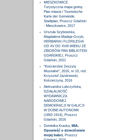
MIESZKOWICE.
Turystyczna mapa gminy.
Plan miasta / Touristische
Karte der Gemeinde.
Stadtplan, Pruszcz Gdański
- Mieszkowice, 2017
Urszula Szybowska,
Magdalena Madeja-Grzyb,
HERBARIA I FLORILEGIA
OD XV DO XVIII WIEKU ZE
ZBIORÓW PAN BIBLIOTEKI
GDAŃSKIEJ, Pruszcz
Gdański, 2021
"Kościerskie Zeszyty
Muzealne", 2016, nr 10, red.
Krzysztof Jażdżewski,
Kościerzyna, 2016
Aleksandra Lubczyńska,
DZIAŁALNOŚĆ
WYDAWNICZA
NARODOWEJ
DEMOKRACJI W GALICJI
W DOBIE AUTONOMII
(1892-1914), Pruszcz
Gdański, 2016
Dominika Kraska,
MIA.
Opowieść o dzieciństwie
mojej babci
, Pruszcz
Gdański, 2016