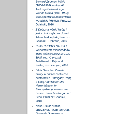
Bernard Zygmunt Milski
(1856-1926) w biografii
Andrzeja Bukowskiego.
Wanda Milska (1911-1994)
jako łączniczka pokoleniowa
w rodzinie Milskich
, Pruszcz
Gdański, 2016
Z Debrzna wśród lasów i
jezior. Antologia poezji
, red.
Adam Jastrzębski, Pruszcz
Gdański - Debrzno, 2016
CZAS PRÓBY I NADZIEI.
Wspomnienia mieszkańców
ziemi kościerskiej z lat 1939-
1945
, red. Krzysztof
Jażdżewski, Rajmund
Knitter, Kościerzyna, 2016
Edda Gutsche,
Zamki i
dwory w dorzeczach rzek
pomorskich. Pomiędzy Regą
a Łebą / Schlösser und
Herrenhäuser im
Stromgebiet pommerscher
Flüsse. Zwischen Rega und
Leba
, Pruszcz Gdański,
2018
Klaus-Dieter Kreplin,
JEDZENIE, PICIE, SPANIE.
Gospody i karczmy w