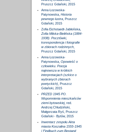
Pruszcz Gdański, 2015
Anna Łozowska-
Patynowska,
Historia
pewnego lustra
, Pruszcz
Gdański, 2015
Zofia Eichstaedt-Jabłońska,
Zofia Milska-Bielińska (1884-
1938). Pocztówki,
korespondencja i fotografie
w zbiorach rodzinnych
,
Pruszcz Gdański, 2015
Anna Łozowska-
Patynowska,
Opowieść o
człowieku. Poezja
najnowsza w krótkich
interpretacjach (szkice o
wybranych zbiorach
poetyckich)
, Pruszcz
Gdański, 2015
PRZED 1945 PO.
Wspomnienia mieszkańców
ziemi bytowskiej
, red.
Andrzej Chludziński,
Małgorzata Ryś, Pruszcz
Gdański - Bytów, 2015
Inwentarz zespołu Akta
miasta Koszalina 1555-1945
/
Findbuch zum Bestand