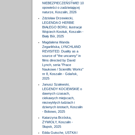
NIEBEZPIECZEŃSTWIE! 10
opowieści o zadziwiającej
naturze, Koszalin, 2026
Zdzisław Drzewiecki,
LEGENDA O HERBIE
BIAŁEGO BORU, ilustracje
Wojciech Kostiuk, Koszalin -
Biały Bór, 2025
Magdalena Wanda
Zegarlińska, LYNCHLAND
REVISITED. Duality as a
source of "the uncanny" in
films directed by David
Lynch, seria "Prace
Naukowe / Scientific Works"
nr 8, Koszalin - Gdańsk,
2025
Janusz Szalewski,
LEGENDY KOCIEWSKIE o
dawnych czasach,
ciekawych miejscach,
niezwykłych ludziach i
dziwnych istotach, Koszalin
- Bobowo, 2025
Katarzyna Brzóska,
ŻYWIOŁY, Koszalin -
Słupsk, 2025
Edda Gutsche, USTKA I