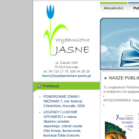
Aktualności
Pub
ul. Zakole 16/8
75-814 Koszalin
tel. 94 719 17 79, 606 44 39 28
biuro@wydawnictwo-jasne.pl
NASZE PUBLI
Publikacje
Tu znajdziecie Państw
w kolejności ich pojawia
POMORZANIE ZNANI I
WYSZUKIWARKA: klawisz
NIEZNANI 7, red. Andrzej
Chludziński, Koszalin, 2026
LEGENDY I LUDOWE
OPOWIEŚCI z miasta
Słupska i powiatu
słupskiego
, zebrał i wydał
Otto Knoop, tłumaczenie,
ilustracje Edda Gutsche,