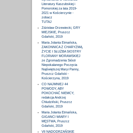
Literatury Kaszubskiej i
Pomorskiej za lata 2019-
2021 w Kościerzynie -
zobacz
TUTAJ
Zdzisław Drzewiecki, GRY
MIEJSKIE, Pruszcz
Gdański, 2019
Maria Jolanta Etmańska,
ZAKONNICA Z CHARYZMĄ.
ŻYCIE I SŁUŻBA SIOSTRY
FLORIANY MORAWSKIEJ
ze Zgromadzenia Sióstr
Niepokalanego Poczęcia
Najświętszej Maryi Panny,
Pruszcz Gdański -
Kościerzyna, 2019
CO NAJMNIEJ 44
POWODY, ABY
POKOCHAĆ NIEMCY,
redakcja Andrzej
Chludziński, Pruszcz
Gdański, 2019
Maria Jolanta Etmańska,
GIGANCI WIARY I
MĘSTWA, Pruszcz
Gdański, 2019
VII NADODRZAŃSKIE