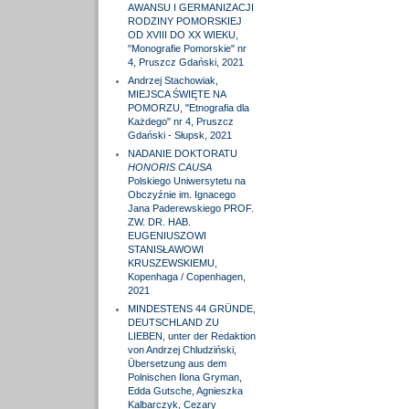
AWANSU I GERMANIZACJI
RODZINY POMORSKIEJ
OD XVIII DO XX WIEKU,
"Monografie Pomorskie" nr
4, Pruszcz Gdański, 2021
Andrzej Stachowiak,
MIEJSCA ŚWIĘTE NA
POMORZU, "Etnografia dla
Każdego" nr 4, Pruszcz
Gdański - Słupsk, 2021
NADANIE DOKTORATU
HONORIS CAUSA
Polskiego Uniwersytetu na
Obczyźnie im. Ignacego
Jana Paderewskiego PROF.
ZW. DR. HAB.
EUGENIUSZOWI
STANISŁAWOWI
KRUSZEWSKIEMU,
Kopenhaga / Copenhagen,
2021
MINDESTENS 44 GRÜNDE,
DEUTSCHLAND ZU
LIEBEN, unter der Redaktion
von Andrzej Chludziński,
Übersetzung aus dem
Polnischen Ilona Gryman,
Edda Gutsche, Agnieszka
Kalbarczyk, Cezary