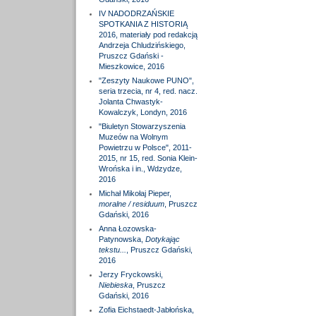
IV NADODRZAŃSKIE
SPOTKANIA Z HISTORIĄ
2016, materiały pod redakcją
Andrzeja Chludzińskiego,
Pruszcz Gdański -
Mieszkowice, 2016
"Zeszyty Naukowe PUNO",
seria trzecia, nr 4, red. nacz.
Jolanta Chwastyk-
Kowalczyk, Londyn, 2016
"Biuletyn Stowarzyszenia
Muzeów na Wolnym
Powietrzu w Polsce", 2011-
2015, nr 15, red. Sonia Klein-
Wrońska i in., Wdzydze,
2016
Michał Mikołaj Pieper,
moralne / residuum
, Pruszcz
Gdański, 2016
Anna Łozowska-
Patynowska,
Dotykając
tekstu...
, Pruszcz Gdański,
2016
Jerzy Fryckowski,
Niebieska
, Pruszcz
Gdański, 2016
Zofia Eichstaedt-Jabłońska,