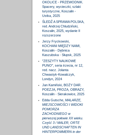
OKOLICE - PRZEWODNIK.
Spacery, wycieczki, szlaki
turystyczne, Koszalin -
Ustka, 2025
ŚLEDŹ A SPRAWA POLSKA,
red. Andrzej Chludziński,
Koszalin, 2025, wydanie II
rozszerzone
Jerzy Fryckowski,
KOCHANI MIĘDZY NAMI,
Koszalin - Dębnica
Kaszubska - Słupsk, 2025
"ZESZYTY NAUKOWE
PUNO", seria trzecia, nr 12,
red. nacz. Jolanta
Chwastyk-Kowalczyk,
Londyn, 2024
Jan Kamiński, BOŻY DAR.
POEZJA, PROZA, OBRAZY,
Koszalin - Sierakowice, 2025
Edda Gutsche,
MALARZE,
MIEJSCOWOŚCI I WIDOKI
POMORZA
ZACHODNIEGO w
pierwszej połowie XX wieku.
Część 3 / MALER, ORTE
UND LANDSCHAFTEN IN
HINTERPOMMERN in der