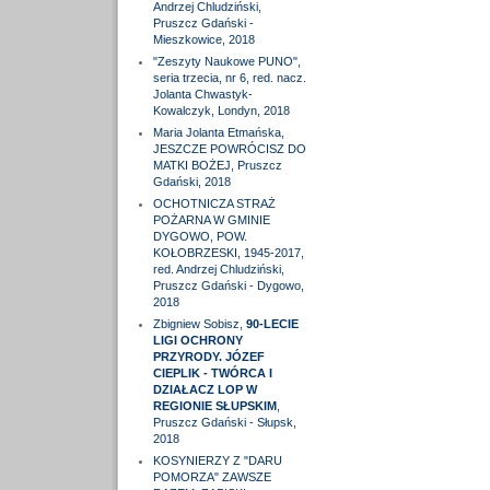
Andrzej Chludziński,
Pruszcz Gdański -
Mieszkowice, 2018
"Zeszyty Naukowe PUNO",
seria trzecia, nr 6, red. nacz.
Jolanta Chwastyk-
Kowalczyk, Londyn, 2018
Maria Jolanta Etmańska,
JESZCZE POWRÓCISZ DO
MATKI BOŻEJ, Pruszcz
Gdański, 2018
OCHOTNICZA STRAŻ
POŻARNA W GMINIE
DYGOWO, POW.
KOŁOBRZESKI, 1945-2017,
red. Andrzej Chludziński,
Pruszcz Gdański - Dygowo,
2018
Zbigniew Sobisz,
90-LECIE
LIGI OCHRONY
PRZYRODY. JÓZEF
CIEPLIK - TWÓRCA I
DZIAŁACZ LOP W
REGIONIE SŁUPSKIM
,
Pruszcz Gdański - Słupsk,
2018
KOSYNIERZY Z "DARU
POMORZA" ZAWSZE