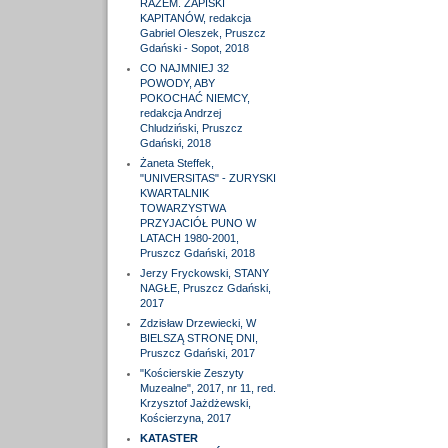
RAZEM. ZAPISKI
KAPITANÓW, redakcja
Gabriel Oleszek, Pruszcz
Gdański - Sopot, 2018
CO NAJMNIEJ 32
POWODY, ABY
POKOCHAĆ NIEMCY,
redakcja Andrzej
Chludziński, Pruszcz
Gdański, 2018
Żaneta Steffek,
"UNIVERSITAS" - ZURYSKI
KWARTALNIK
TOWARZYSTWA
PRZYJACIÓŁ PUNO W
LATACH 1980-2001,
Pruszcz Gdański, 2018
Jerzy Fryckowski, STANY
NAGŁE, Pruszcz Gdański,
2017
Zdzisław Drzewiecki, W
BIELSZĄ STRONĘ DNI,
Pruszcz Gdański, 2017
"Kościerskie Zeszyty
Muzealne", 2017, nr 11, red.
Krzysztof Jażdżewski,
Kościerzyna, 2017
KATASTER