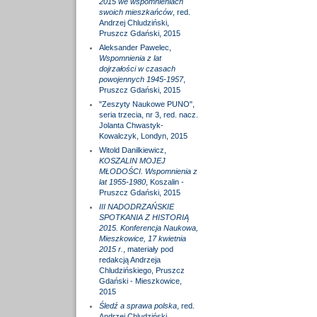
2015 we wspomnieniach
swoich mieszkańców
, red.
Andrzej Chludziński,
Pruszcz Gdański, 2015
Aleksander Pawelec,
Wspomnienia z lat
dojrzałości w czasach
powojennych 1945-1957
,
Pruszcz Gdański, 2015
"Zeszyty Naukowe PUNO",
seria trzecia, nr 3, red. nacz.
Jolanta Chwastyk-
Kowalczyk, Londyn, 2015
Witold Danilkiewicz,
KOSZALIN MOJEJ
MŁODOŚCI. Wspomnienia z
lat 1955-1980
, Koszalin -
Pruszcz Gdański, 2015
III NADODRZAŃSKIE
SPOTKANIA Z HISTORIĄ
2015. Konferencja Naukowa,
Mieszkowice, 17 kwietnia
2015 r.
, materiały pod
redakcją Andrzeja
Chludzińskiego, Pruszcz
Gdański - Mieszkowice,
2015
Śledź a sprawa polska
, red.
Andrzej Chludziński,