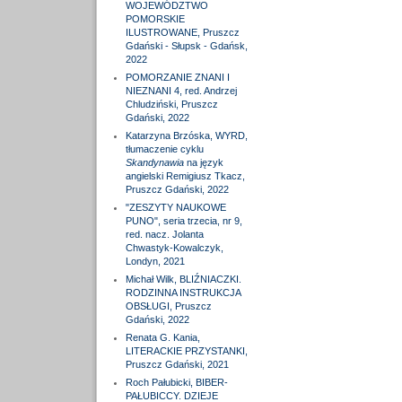
WOJEWÓDZTWO
POMORSKIE
ILUSTROWANE, Pruszcz
Gdański - Słupsk - Gdańsk,
2022
POMORZANIE ZNANI I
NIEZNANI 4, red. Andrzej
Chludziński, Pruszcz
Gdański, 2022
Katarzyna Brzóska, WYRD,
tłumaczenie cyklu
Skandynawia
na język
angielski Remigiusz Tkacz,
Pruszcz Gdański, 2022
"ZESZYTY NAUKOWE
PUNO", seria trzecia, nr 9,
red. nacz. Jolanta
Chwastyk-Kowalczyk,
Londyn, 2021
Michał Wilk, BLIŹNIACZKI.
RODZINNA INSTRUKCJA
OBSŁUGI, Pruszcz
Gdański, 2022
Renata G. Kania,
LITERACKIE PRZYSTANKI,
Pruszcz Gdański, 2021
Roch Pałubicki, BIBER-
PAŁUBICCY. DZIEJE