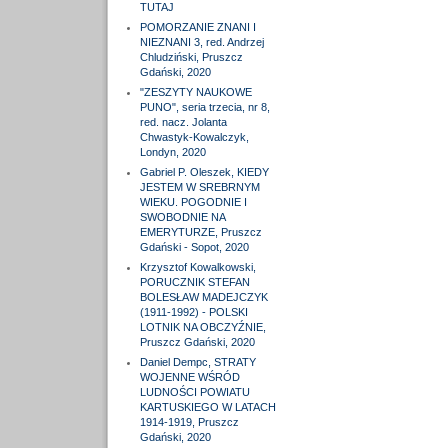
TUTAJ
POMORZANIE ZNANI I
NIEZNANI 3, red. Andrzej
Chludziński, Pruszcz
Gdański, 2020
"ZESZYTY NAUKOWE
PUNO", seria trzecia, nr 8,
red. nacz. Jolanta
Chwastyk-Kowalczyk,
Londyn, 2020
Gabriel P. Oleszek, KIEDY
JESTEM W SREBRNYM
WIEKU. POGODNIE I
SWOBODNIE NA
EMERYTURZE, Pruszcz
Gdański - Sopot, 2020
Krzysztof Kowalkowski,
PORUCZNIK STEFAN
BOLESŁAW MADEJCZYK
(1911-1992) - POLSKI
LOTNIK NA OBCZYŹNIE,
Pruszcz Gdański, 2020
Daniel Dempc, STRATY
WOJENNE WŚRÓD
LUDNOŚCI POWIATU
KARTUSKIEGO W LATACH
1914-1919, Pruszcz
Gdański, 2020