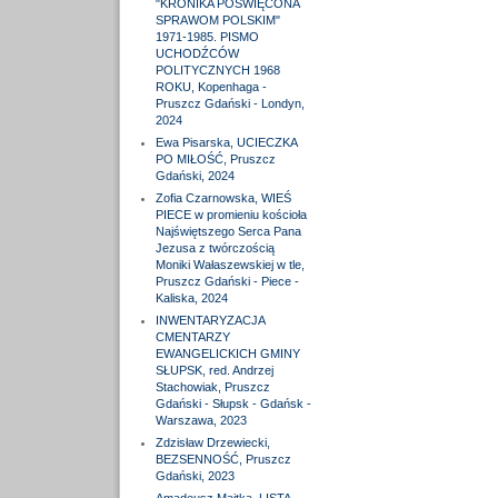
"KRONIKA POŚWIĘCONA
SPRAWOM POLSKIM"
1971-1985. PISMO
UCHODŹCÓW
POLITYCZNYCH 1968
ROKU, Kopenhaga -
Pruszcz Gdański - Londyn,
2024
Ewa Pisarska, UCIECZKA
PO MIŁOŚĆ, Pruszcz
Gdański, 2024
Zofia Czarnowska, WIEŚ
PIECE w promieniu kościoła
Najświętszego Serca Pana
Jezusa z twórczością
Moniki Wałaszewskiej w tle,
Pruszcz Gdański - Piece -
Kaliska, 2024
INWENTARYZACJA
CMENTARZY
EWANGELICKICH GMINY
SŁUPSK, red. Andrzej
Stachowiak, Pruszcz
Gdański - Słupsk - Gdańsk -
Warszawa, 2023
Zdzisław Drzewiecki,
BEZSENNOŚĆ, Pruszcz
Gdański, 2023