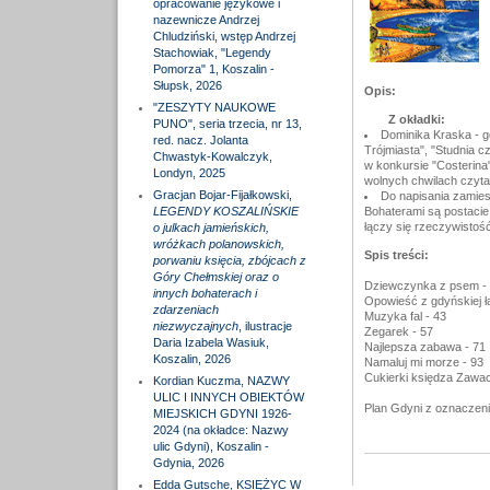
opracowanie językowe i
nazewnicze Andrzej
Chludziński, wstęp Andrzej
Stachowiak, "Legendy
Pomorza" 1, Koszalin -
Słupsk, 2026
Opis:
"ZESZYTY NAUKOWE
Z okładki:
PUNO", seria trzecia, nr 13,
Dominika Kraska - gd
red. nacz. Jolanta
Trójmiasta", "Studnia c
Chwastyk-Kowalczyk,
w konkursie "Costerina"
Londyn, 2025
wolnych chwilach czyta,
Gracjan Bojar-Fijałkowski,
Do napisania zamiesz
LEGENDY KOSZALIŃSKIE
Bohaterami są postacie
łączy się rzeczywistość
o julkach jamieńskich,
wróżkach polanowskich,
Spis treści:
porwaniu księcia, zbójcach z
Góry Chełmskiej oraz o
Dziewczynka z psem - 
innych bohaterach i
Opowieść z gdyńskiej ł
zdarzeniach
Muzyka fal - 43
niezwyczajnych
, ilustracje
Zegarek - 57
Daria Izabela Wasiuk,
Najlepsza zabawa - 71
Koszalin, 2026
Namaluj mi morze - 93
Cukierki księdza Zawac
Kordian Kuczma, NAZWY
ULIC I INNYCH OBIEKTÓW
Plan Gdyni z oznaczenia
MIEJSKICH GDYNI 1926-
2024 (na okładce: Nazwy
ulic Gdyni), Koszalin -
Gdynia, 2026
Edda Gutsche, KSIĘŻYC W