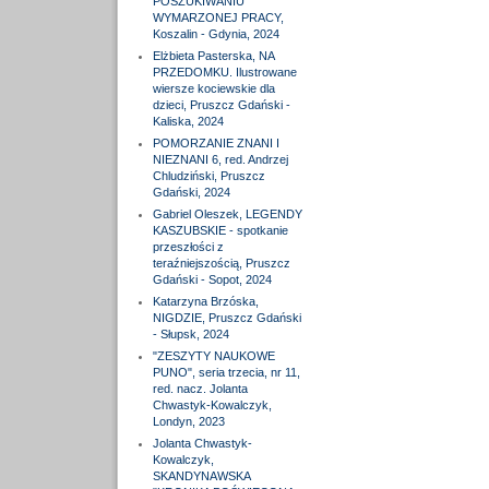
POSZUKIWANIU
WYMARZONEJ PRACY,
Koszalin - Gdynia, 2024
Elżbieta Pasterska, NA
PRZEDOMKU. Ilustrowane
wiersze kociewskie dla
dzieci, Pruszcz Gdański -
Kaliska, 2024
POMORZANIE ZNANI I
NIEZNANI 6, red. Andrzej
Chludziński, Pruszcz
Gdański, 2024
Gabriel Oleszek, LEGENDY
KASZUBSKIE - spotkanie
przeszłości z
teraźniejszością, Pruszcz
Gdański - Sopot, 2024
Katarzyna Brzóska,
NIGDZIE, Pruszcz Gdański
- Słupsk, 2024
"ZESZYTY NAUKOWE
PUNO", seria trzecia, nr 11,
red. nacz. Jolanta
Chwastyk-Kowalczyk,
Londyn, 2023
Jolanta Chwastyk-
Kowalczyk,
SKANDYNAWSKA