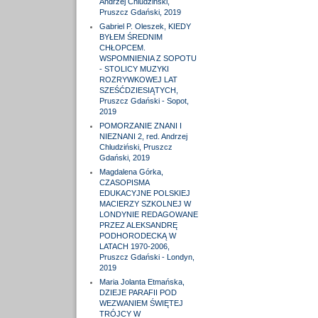
Andrzej Chludziński,
Pruszcz Gdański, 2019
Gabriel P. Oleszek, KIEDY
BYŁEM ŚREDNIM
CHŁOPCEM.
WSPOMNIENIA Z SOPOTU
- STOLICY MUZYKI
ROZRYWKOWEJ LAT
SZEŚĆDZIESIĄTYCH,
Pruszcz Gdański - Sopot,
2019
POMORZANIE ZNANI I
NIEZNANI 2, red. Andrzej
Chludziński, Pruszcz
Gdański, 2019
Magdalena Górka,
CZASOPISMA
EDUKACYJNE POLSKIEJ
MACIERZY SZKOLNEJ W
LONDYNIE REDAGOWANE
PRZEZ ALEKSANDRĘ
PODHORODECKĄ W
LATACH 1970-2006,
Pruszcz Gdański - Londyn,
2019
Maria Jolanta Etmańska,
DZIEJE PARAFII POD
WEZWANIEM ŚWIĘTEJ
TRÓJCY W