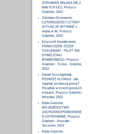
STRUMIEŃ SKŁADA SIĘ Z
MAŁYCH ŁEZ, Pruszcz
Gdański, 2022
Zdzisław Drzewiecki,
CZTERDZIEŚCI CZTERY
SYTUACJE INTYMNE z
wojną w tle, Pruszcz
Gdański, 2022
Krzysztof Kowalkowski,
FRANCISZEK JÓZEF
CHYLEWSKI - PILOT 300.
DYWIZJONU
BOMBOWEGO, Pruszcz
Gdański - Tczew - Gdańsk,
2022
Daniel Szczegielniak,
PODRÓŻ KU PASJI. Jak
sięgnąć po lepszą pracę?
Poradnik w trzech prostych
krokach, Pruszcz Gdański -
Wrocław, 2022
Edda Gutsche,
WOJEWÓDZTWO
ZACHODNIOPOMORSKIE
ILUSTROWANE, Pruszcz
Gdański - Koszalin -
Szczecin, 2022
Edda Gutsche,