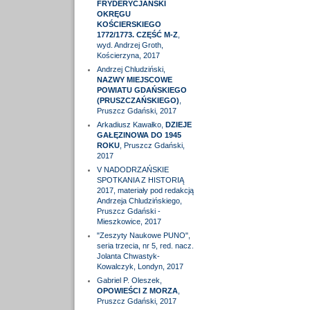
FRYDERYCJAŃSKI
OKRĘGU
KOŚCIERSKIEGO
1772/1773. CZĘŚĆ M-Z
,
wyd. Andrzej Groth,
Kościerzyna, 2017
Andrzej Chludziński,
NAZWY MIEJSCOWE
POWIATU GDAŃSKIEGO
(PRUSZCZAŃSKIEGO)
,
Pruszcz Gdański, 2017
Arkadiusz Kawałko,
DZIEJE
GAŁĘZINOWA DO 1945
ROKU
, Pruszcz Gdański,
2017
V NADODRZAŃSKIE
SPOTKANIA Z HISTORIĄ
2017, materiały pod redakcją
Andrzeja Chludzińskiego,
Pruszcz Gdański -
Mieszkowice, 2017
"Zeszyty Naukowe PUNO",
seria trzecia, nr 5, red. nacz.
Jolanta Chwastyk-
Kowalczyk, Londyn, 2017
Gabriel P. Oleszek,
OPOWIEŚCI Z MORZA
,
Pruszcz Gdański, 2017