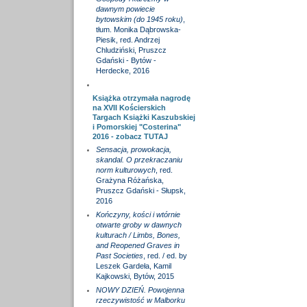
dawnym powiecie
bytowskim (do 1945 roku)
,
tłum. Monika Dąbrowska-
Piesik, red. Andrzej
Chludziński, Pruszcz
Gdański - Bytów -
Herdecke, 2016
Książka otrzymała nagrodę
na XVII Kościerskich
Targach Książki Kaszubskiej
i Pomorskiej "Costerina"
2016 - zobacz
TUTAJ
Sensacja, prowokacja,
skandal. O przekraczaniu
norm kulturowych
, red.
Grażyna Różańska,
Pruszcz Gdański - Słupsk,
2016
Kończyny, kości i wtórnie
otwarte groby w dawnych
kulturach / Limbs, Bones,
and Reopened Graves in
Past Societies
, red. / ed. by
Leszek Gardeła, Kamil
Kajkowski, Bytów, 2015
NOWY DZIEŃ. Powojenna
rzeczywistość w Malborku