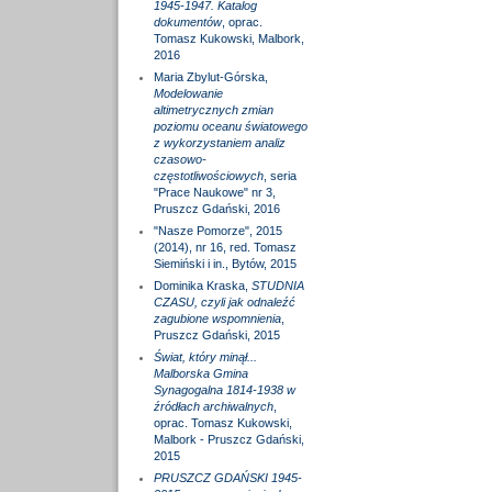
1945-1947. Katalog
dokumentów
, oprac.
Tomasz Kukowski, Malbork,
2016
Maria Zbylut-Górska,
Modelowanie
altimetrycznych zmian
poziomu oceanu światowego
z wykorzystaniem analiz
czasowo-
częstotliwościowych
, seria
"Prace Naukowe" nr 3,
Pruszcz Gdański, 2016
"Nasze Pomorze", 2015
(2014), nr 16, red. Tomasz
Siemiński i in., Bytów, 2015
Dominika Kraska,
STUDNIA
CZASU, czyli jak odnaleźć
zagubione wspomnienia
,
Pruszcz Gdański, 2015
Świat, który minął...
Malborska Gmina
Synagogalna 1814-1938 w
źródłach archiwalnych
,
oprac. Tomasz Kukowski,
Malbork - Pruszcz Gdański,
2015
PRUSZCZ GDAŃSKI 1945-