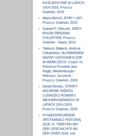
KOŚCIERZYNIE W LATACH
1914-2018, Pruszcz
Gdański, 2019
Maria Mickoś, RYBY I LWY,
Pruszcz Gdański, 2019
Gabriel P. Oleszek, KIEDY
BYŁEM ŚREDNIM
CHŁOPCEM, Pruszcz
Gdański - Sopot, 2019
Tadeusz Białecki, Andrzej
Chludziński, SŁOWIAŃSKIE
NAZWY GEOGRAFICZNE
W NIEMCZECH. Część I A:
Pomorze Przednie (bez
Rugii), Meklemburgia i
Holsztyn, Szczecin -
Pruszcz Gdański, 2018
Daniel Dempc, STRATY
WOJENNE WŚRÓD
LUDNOŚCI POWIATU
WEJHEROWSKIEGO W
LATACH 1914-1919,
Pruszcz Gdański, 2018
VI NADODRZAŃSKIE
SPOTKANIA Z HISTORIĄ
2018 / 6. TREFFEN MIT
DER GESCHICHTE AN
DER ODER 2018, red.