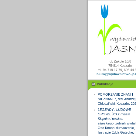
ul. Zakole 16/8
75-814 Koszalin
tel. 94 719 17 79, 606 44 
biuro@wydawnictwo-jas
Publikacje
POMORZANIE ZNANI I
NIEZNANI 7, red. Andrzej
Chludziński, Koszalin, 20
LEGENDY I LUDOWE
OPOWIEŚCI z miasta
Słupska i powiatu
słupskiego
, zebrał i wydał
Otto Knoop, tłumaczenie,
ilustracje Edda Gutsche,