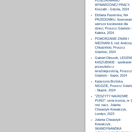
POSZUKIWANIU
WYMARZONEJ PRACY,
Koszalin - Gdynia, 2024
Elżbieta Pasterska, NA
PRZEDOMKU. Ilustrowan
wiersze kociewskie dla
dzieci, Pruszcz Gdański -
Kaliska, 2024
POMORZANIE ZNANI I
NIEZNANI 6, red. Andrzej
Chludziński, Pruszcz
Gdański, 2024
Gabriel Oleszek, LEGEN
KASZUBSKIE - spotkanie
przeszłości z
teraźniejszością, Pruszcz
Gdański - Sopot, 2024
Katarzyna Brzóska,
NIGDZIE, Pruszcz Gdańs
- Słupsk, 2024
"ZESZYTY NAUKOWE
PUNO", seria trzecia, nr 1
red. nacz. Jolanta
Chwastyk-Kowalczyk,
Londyn, 2023
Jolanta Chwastyk-
Kowalczyk,
SKANDYNAWSKA