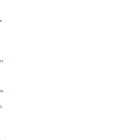
e
DY
ki
1,