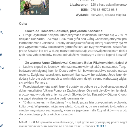
Liczba stron:
120 z ilustracjami kolorow
j
ISBN:
978-83-65703-96-5
Wydanie:
pierwsze, oprawa miękka
Opis:
Słowo od Tomasza Sobieraja, prezydenta Koszalina:
3,
Drogi Czytelniku! Książka, którą trzymasz w dłoniach, ukazała się w 760. ro
dziejach Koszalina - 23 maja 1266 roku gród pod Górą Chełmską otrzymał pra
Hermanna von Gleichena. Tereny diecezji kamieńskiej, której duchowny był z
pod wpływem rodów i kolonistów germańskich, ale były we władaniu słowiańsk
,
przez Słowian i to oni w dużej mierze odpowiadają za rozwój znanej nam dziś k
E
tych naszych przodków można odnaleźć w niniejszym zbiorze legend koszaliń
Ze wstępu Anny, Zbigniewa i Czesława Bojar-Fijałkowskich, dzieci A
Lubimy sięgać po legendy. Ich magnetyzm wpłynął także na naszego Tatę, k
h z
badawczych sięgnął i po nie. Dostrzegł w nich bowiem osobliwy sposób na sze
regionu. Dzięki narratorskiemu talentowi i kunsztowi literackiemu Jego legen
dodają kolorytu opisywanych w nich miejscom, dzięki czemu wzbudzają więks
skrawkiem Pomorza.
e
Przedstawione tutaj wątki legend zostały wydobyte ze źródeł opracowanyc
dokumentalistów folkloru Pomorza Zachodniego. Oczywiście głównie niemiecki
urodzonego w rodzinie zniemczonych Słowińców lub Kaszubów Ottona Knoopa.
się wątki słowiańskie, polskie bądź germańskie.
"Byliśmy, jesteśmy i będziemy" - to hasło przez lata przypominało o obowią
ÓW
kulturowej. Wspierając inicjatywę władz Koszalina, by nie zanikało to dziedzict
-
między innymi poprzez legendy, które są jego darem dla Czytelników - tu urodz
dla odwiedzających te okolice turystów.
MAPA LEGEND powiatu koszalińskiego, czyli gdzie rozgrywają się poszczegó
 W
miejscowościach są zgodne ze spisem treści) - zobacz
TUTAJ