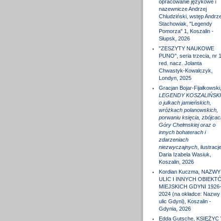
opracowanie językowe i
nazewnicze Andrzej
Chludziński, wstęp Andrze
Stachowiak, "Legendy
Pomorza" 1, Koszalin -
Słupsk, 2026
"ZESZYTY NAUKOWE
PUNO", seria trzecia, nr 1
red. nacz. Jolanta
Chwastyk-Kowalczyk,
Londyn, 2025
Gracjan Bojar-Fijałkowski
LEGENDY KOSZALIŃSKI
o julkach jamieńskich,
wróżkach polanowskich,
porwaniu księcia, zbójcac
Góry Chełmskiej oraz o
innych bohaterach i
zdarzeniach
niezwyczajnych
, ilustracj
Daria Izabela Wasiuk,
Koszalin, 2026
Kordian Kuczma, NAZWY
ULIC I INNYCH OBIEKT
MIEJSKICH GDYNI 1926
2024 (na okładce: Nazwy
ulic Gdyni), Koszalin -
Gdynia, 2026
Edda Gutsche, KSIĘŻYC