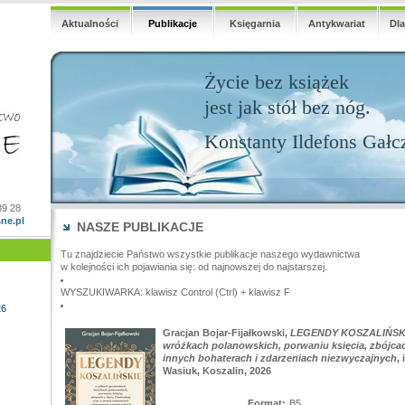
Aktualności
Publikacje
Księgarnia
Antykwariat
Dl
Życie bez książek
jest jak stół bez nóg.
Konstanty Ildefons Gałc
39 28
ne.pl
NASZE PUBLIKACJE
Tu znajdziecie Państwo wszystkie publikacje naszego wydawnictwa
w kolejności ich pojawiania się: od najnowszej do najstarszej.
WYSZUKIWARKA: klawisz Control (Ctrl) + klawisz F
26
Gracjan Bojar-Fijałkowski,
LEGENDY KOSZALIŃSKIE 
wróżkach polanowskich, porwaniu księcia, zbójcac
innych bohaterach i zdarzeniach niezwyczajnych
,
Wasiuk, Koszalin, 2026
Format:
B5