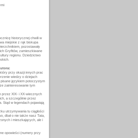
ymi
cznicę historycznej chwili w
wa miejskie z rąk biskupa
wierzchnikiem, pozostawały
ich Gryfitów, zamieszkiwane
ultury regionu. Dziedzictwo
skich.
utora:
tóry przy okazji innych prac
rzenie wiedzy o dziejach
dy pisane językiem potoczystym
ze zainteresowanie tym
h przez XIX- i XX-wiecznych
ch, a szczególnie przez
 Stąd w legendach pojawiają
zku utrzymywania tu ciągłości
wo, dbał o nie także nasz Tata,
onych i mieszkających, ale i
lne opowieści (numery przy