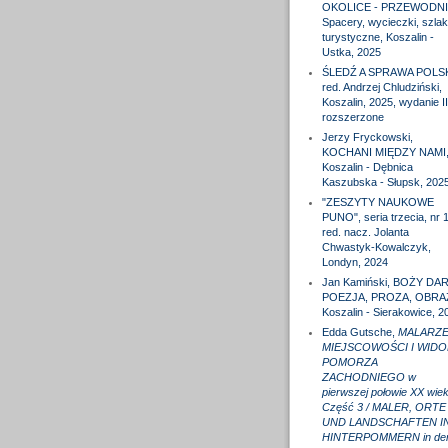
OKOLICE - PRZEWODNI
Spacery, wycieczki, szlak
turystyczne, Koszalin -
Ustka, 2025
ŚLEDŹ A SPRAWA POLS
red. Andrzej Chludziński,
Koszalin, 2025, wydanie II
rozszerzone
Jerzy Fryckowski,
KOCHANI MIĘDZY NAMI
Koszalin - Dębnica
Kaszubska - Słupsk, 202
"ZESZYTY NAUKOWE
PUNO", seria trzecia, nr 1
red. nacz. Jolanta
Chwastyk-Kowalczyk,
Londyn, 2024
Jan Kamiński, BOŻY DAR
POEZJA, PROZA, OBRA
Koszalin - Sierakowice, 2
Edda Gutsche,
MALARZE
MIEJSCOWOŚCI I WIDO
POMORZA
ZACHODNIEGO w
pierwszej połowie XX wiek
Część 3 / MALER, ORTE
UND LANDSCHAFTEN I
HINTERPOMMERN in de