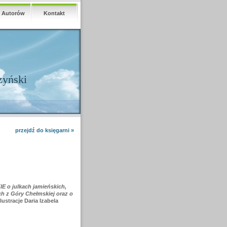
a Autorów
Kontakt
zyński
przejdź do księgarni »
o julkach jamieńskich,
h z Góry Chełmskiej oraz o
 ilustracje Daria Izabela