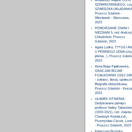
Amadeusz Majtka, LISTA
SZPARKOWSKIEGO, czyl
SZWEDZKA UKŁADANKA
Pruszcz Gdański -
Włocławek - Warszawa,
2023
POMORZANIE ZNANI I
NIEZNANI 5, red. Andrzej
Chludziński, Pruszcz
Gdański, 2023
Agata Ludka, TYTUS I A
U PEWNEGO LENIA (chy
jelenia...), Pruszcz Gdańs
2023
Anna Bojar-Fijałkowska,
GRACJAN BOJAR-
FIJAŁKOWSKI (1912-198
- żołnierz, literat, społeczn
Biografia nietuzinkowa,
Pruszcz Gdański - Koszal
2023
UŁAMEK ISTNIENIA.
Dedykowane pamięci
profesor Haliny Taborskie
(1933-2021), red. Jolanta
Chwastyk-Kowalczyk,
Przemysław Ciszek, Lon
- Pruszcz Gdański, 2023
Katarzyna Brzóska,