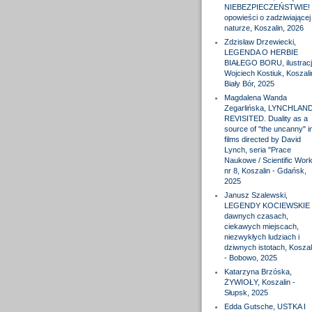
NIEBEZPIECZEŃSTWIE! 
opowieści o zadziwiającej
naturze, Koszalin, 2026
Zdzisław Drzewiecki,
LEGENDA O HERBIE
BIAŁEGO BORU, ilustracj
Wojciech Kostiuk, Koszali
Biały Bór, 2025
Magdalena Wanda
Zegarlińska, LYNCHLAN
REVISITED. Duality as a
source of "the uncanny" i
films directed by David
Lynch, seria "Prace
Naukowe / Scientific Wor
nr 8, Koszalin - Gdańsk,
2025
Janusz Szalewski,
LEGENDY KOCIEWSKIE 
dawnych czasach,
ciekawych miejscach,
niezwykłych ludziach i
dziwnych istotach, Koszal
- Bobowo, 2025
Katarzyna Brzóska,
ŻYWIOŁY, Koszalin -
Słupsk, 2025
Edda Gutsche, USTKA I