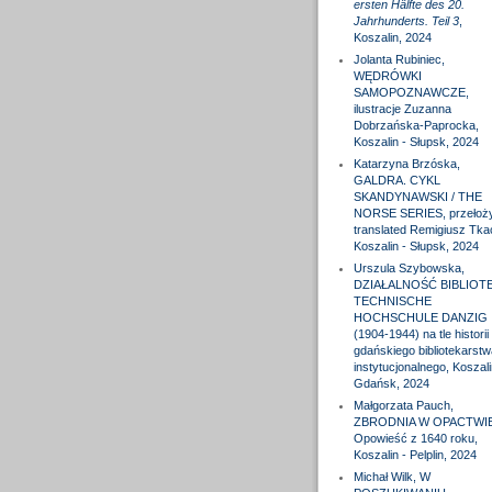
ersten Hälfte des 20.
Jahrhunderts. Teil 3
,
Koszalin, 2024
Jolanta Rubiniec,
WĘDRÓWKI
SAMOPOZNAWCZE,
ilustracje Zuzanna
Dobrzańska-Paprocka,
Koszalin - Słupsk, 2024
Katarzyna Brzóska,
GALDRA. CYKL
SKANDYNAWSKI / THE
NORSE SERIES, przełożył
translated Remigiusz Tka
Koszalin - Słupsk, 2024
Urszula Szybowska,
DZIAŁALNOŚĆ BIBLIOTE
TECHNISCHE
HOCHSCHULE DANZIG
(1904-1944) na tle historii
gdańskiego bibliotekarstw
instytucjonalnego, Koszali
Gdańsk, 2024
Małgorzata Pauch,
ZBRODNIA W OPACTWIE
Opowieść z 1640 roku,
Koszalin - Pelplin, 2024
Michał Wilk, W