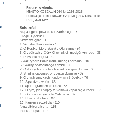
10
Partner wydania:
MIASTO KOSZALIN 760 lat 1266-2026
Publikację dofinansował Urząd Miejski w Koszalinie
DZIĘKUJEMY!
e
Spis treści:
n -
Mapa legend powiatu koszalińskiego - 7
Drogi Czytelniku! - 9
Słowo wstępne - 11
1. Wróżba Swantewita - 15
D
2. O Rostku, który służył u Olbrzyma - 24
3. O zbójcach z Góry Chełmskiej i mosiężnym rogu - 33
n
4. Porwanie księcia - 40
5. Jak rycerz Bonin diabłu duszę zaprzedał - 48
6. Skarby podziemnego zamku - 56
ks"
7. O dobrych karzełkach znad brzegów Jamna - 63
8. Smutna opowieść o rycerzu Bulgrinie - 69
9. O złych wróżkach i cudownym źródełku - 76
10. Sąsiedzka waśń - 83
11. Spór o graniczną miedzę - 88
o
12. O tym, jak chłopcy z Sianowa kąpali się w rzece - 93
13. O kamienistym polu Mateusza - 97
14. Upiór z Suchej - 102
15. Kamień szczęścia - 110
in
Nota bibliograficzna - 115
Indeks miejsc - 117