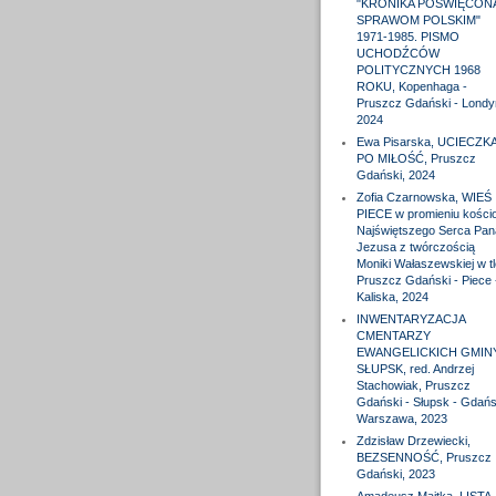
"KRONIKA POŚWIĘCON
SPRAWOM POLSKIM"
1971-1985. PISMO
UCHODŹCÓW
POLITYCZNYCH 1968
ROKU, Kopenhaga -
Pruszcz Gdański - Londy
2024
Ewa Pisarska, UCIECZK
PO MIŁOŚĆ, Pruszcz
Gdański, 2024
Zofia Czarnowska, WIEŚ
PIECE w promieniu kościo
Najświętszego Serca Pan
Jezusa z twórczością
Moniki Wałaszewskiej w tl
Pruszcz Gdański - Piece 
Kaliska, 2024
INWENTARYZACJA
CMENTARZY
EWANGELICKICH GMIN
SŁUPSK, red. Andrzej
Stachowiak, Pruszcz
Gdański - Słupsk - Gdańs
Warszawa, 2023
Zdzisław Drzewiecki,
BEZSENNOŚĆ, Pruszcz
Gdański, 2023