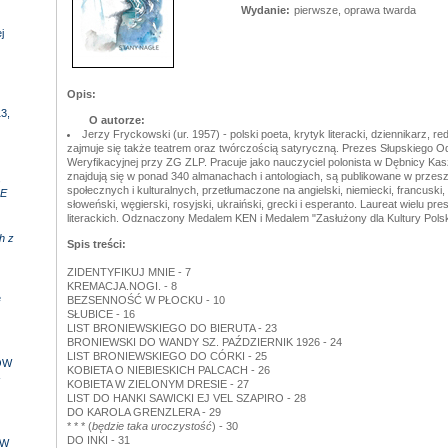
Wydanie:
pierwsze, oprawa twarda
j
Opis:
3,
O autorze:
Jerzy Fryckowski (ur. 1957) - polski poeta, krytyk literacki, dziennikarz, red
zajmuje się także teatrem oraz twórczością satyryczną. Prezes Słupskiego Od
Weryfikacyjnej przy ZG ZLP. Pracuje jako nauczyciel polonista w Dębnicy Kas
znajdują się w ponad 340 almanachach i antologiach, są publikowane w prze
,
społecznych i kulturalnych, przetłumaczone na angielski, niemiecki, francuski, hi
E
słoweński, węgierski, rosyjski, ukraiński, grecki i esperanto. Laureat wielu p
literackich. Odznaczony Medalem KEN i Medalem "Zasłużony dla Kultury Polskie
h z
Spis treści:
ZIDENTYFIKUJ MNIE - 7
KREMACJA.NOGI. - 8
e
BEZSENNOŚĆ W PŁOCKU - 10
SŁUBICE - 16
LIST BRONIEWSKIEGO DO BIERUTA - 23
BRONIEWSKI DO WANDY SZ. PAŹDZIERNIK 1926 - 24
LIST BRONIEWSKIEGO DO CÓRKI - 25
ÓW
KOBIETA O NIEBIESKICH PALCACH - 26
-
KOBIETA W ZIELONYM DRESIE - 27
LIST DO HANKI SAWICKI EJ VEL SZAPIRO - 28
DO KAROLA GRENZLERA - 29
* * * (
będzie taka uroczystość
) - 30
DO INKI - 31
 W