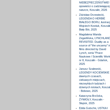
NIEBEZPIECZEŃSTWIE! 
opowieści o zadziwiającej
naturze, Koszalin, 2026
Zdzisław Drzewiecki,
LEGENDA O HERBIE
BIAŁEGO BORU, ilustracj
Wojciech Kostiuk, Koszali
Biały Bór, 2025
Magdalena Wanda
Zegarlińska, LYNCHLAN
REVISITED. Duality as a
source of "the uncanny" i
films directed by David
Lynch, seria "Prace
Naukowe / Scientific Wor
nr 8, Koszalin - Gdańsk,
2025
Janusz Szalewski,
LEGENDY KOCIEWSKIE 
dawnych czasach,
ciekawych miejscach,
niezwykłych ludziach i
dziwnych istotach, Koszal
- Bobowo, 2025
Katarzyna Brzóska,
ŻYWIOŁY, Koszalin -
Słupsk, 2025
Edda Gutsche, USTKA I