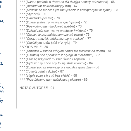
* * * (
Nasze podania o dworzec dla dwojga zostały odrzucone
) - 66
K.
* * * (
Almodóvar nakręci kolejny film
) - 67
i
* * * (
Mówisz że możesz już tam jeździć z zawiązanymi oczyma
) - 68
* * * (
Styczeń
) - 69
* * * (
Handlarka pestek
) - 70
KA,
* * * (
Dzisiaj jesteśmy na wyścigach psów
) - 72
* * * (
Pozwolono nam hodować gołębie
) - 73
* * * (
Dzisiaj zabrano nas na wystawę kwiatów
) - 75
* * * (
Ciągle nie pozwalają nam czytać gazet
) - 76
* * * (
Coraz rzadziej rozbierasz się w sypialni
) - 77
* * * (
Chciałbym znów jeść ci z ręki
) - 79
,
ZAPROŚ MNIE - 80
* * * (
Krwawię w listach których nawet nie niesiesz do domu
) - 81
5
* * * (
Ostatnią noc spędziłem z eryngium maritimum
) - 82
* * * (
Proszę przywieź mi kilka świec i zapałki
) - 83
* * * (
Pytasz czy chcę aby to się stało w domu
) - 84
2,
* * * (
Dzisiaj po raz pierwszy przyniosłaś gwoździe
) - 86
* * * (
To twój ostatni dyżur
) - 87
* * * (
ciągle uczę się żyć bez ciebie
) - 88
* * * (
Przydzielono nam najmłodszą siostrę
) - 89
.
ZY,
NOTA O AUTORZE - 91
025
,
KI
u.
N
r