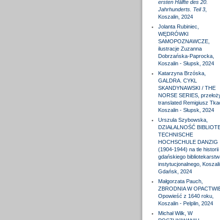
ersten Hälfte des 20.
Jahrhunderts. Teil 3
,
Koszalin, 2024
Jolanta Rubiniec,
WĘDRÓWKI
SAMOPOZNAWCZE,
ilustracje Zuzanna
Dobrzańska-Paprocka,
Koszalin - Słupsk, 2024
Katarzyna Brzóska,
GALDRA. CYKL
SKANDYNAWSKI / THE
NORSE SERIES, przełożył
translated Remigiusz Tka
Koszalin - Słupsk, 2024
Urszula Szybowska,
DZIAŁALNOŚĆ BIBLIOTE
TECHNISCHE
HOCHSCHULE DANZIG
(1904-1944) na tle historii
gdańskiego bibliotekarstw
instytucjonalnego, Koszali
Gdańsk, 2024
Małgorzata Pauch,
ZBRODNIA W OPACTWIE
Opowieść z 1640 roku,
Koszalin - Pelplin, 2024
Michał Wilk, W