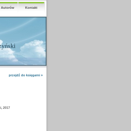
a Autorów
Kontakt
zyński
przejdź do księgarni »
, 2017