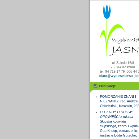
ul. Zakole 16/8
75-814 Koszalin
tel. 94 719 17 79, 606 44 
biuro@wydawnictwo-jas
Publikacje
POMORZANIE ZNANI I
NIEZNANI 7, red. Andrzej
Chludziński, Koszalin, 20
LEGENDY I LUDOWE
OPOWIEŚCI z miasta
Słupska i powiatu
słupskiego
, zebrał i wydał
Otto Knoop, tłumaczenie,
ilustracje Edda Gutsche,