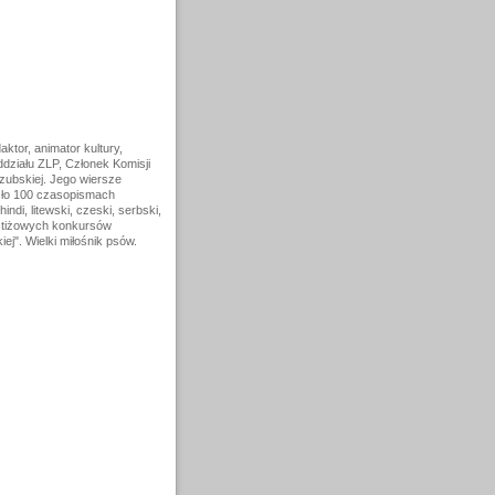
aktor, animator kultury,
działu ZLP, Członek Komisji
zubskiej. Jego wiersze
szło 100 czasopismach
ndi, litewski, czeski, serbski,
restiżowych konkursów
j". Wielki miłośnik psów.