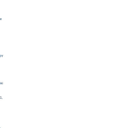
e
DY
ki
1,