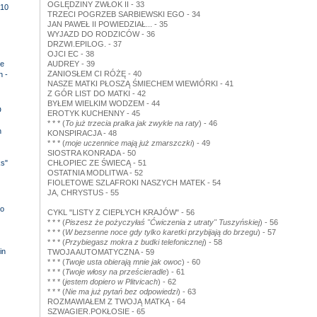
OGLĘDZINY ZWŁOK II - 33
10
TRZECI POGRZEB SARBIEWSKI EGO - 34
JAN PAWEŁ II POWIEDZIAŁ... - 35
WYJAZD DO RODZICÓW - 36
DRZWI.EPILOG. - 37
OJCI EC - 38
e
AUDREY - 39
ZANIOSŁEM CI RÓŻĘ - 40
n -
NASZE MATKI PŁOSZĄ ŚMIECHEM WIEWIÓRKI - 41
Z GÓR LIST DO MATKI - 42
BYŁEM WIELKIM WODZEM - 44
D
EROTYK KUCHENNY - 45
* * * (
To już trzecia pralka jak zwykle na raty
) - 46
n
KONSPIRACJA - 48
* * * (
moje uczennice mają już zmarszczki
) - 49
SIOSTRA KONRADA - 50
ks"
CHŁOPIEC ZE ŚWIECĄ - 51
OSTATNIA MODLITWA - 52
FIOLETOWE SZLAFROKI NASZYCH MATEK - 54
JA, CHRYSTUS - 55
o
CYKL "LISTY Z CIEPŁYCH KRAJÓW" - 56
* * * (
Piszesz że pożyczyłaś "Ćwiczenia z utraty" Tuszyńskiej
) - 56
* * * (
W bezsenne noce gdy tylko karetki przybijają do brzegu
) - 57
* * * (
Przybiegasz mokra z budki telefonicznej
) - 58
in
TWOJA AUTOMATYCZNA - 59
* * * (
Twoje usta obierają mnie jak owoc
) - 60
* * * (
Twoje włosy na prześcieradle
) - 61
* * * (
jestem dopiero w Plitvicach
) - 62
* * * (
Nie ma już pytań bez odpowiedzi
) - 63
ROZMAWIAŁEM Z TWOJĄ MATKĄ - 64
SZWAGIER.POKŁOSIE - 65