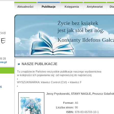
Aktualności
Publikacje
Księgarnia
Antykwariat
Dl
Życie bez książek
jest jak stół bez nóg.
Konstanty Ildefons Gałc
39 28
ne.pl
NASZE PUBLIKACJE
Tu znajdziecie Państwo wszystkie publikacje naszego wydawnictwa
w kolejności ich pojawiania się: od najnowszej do najstarszej.
WYSZUKIWARKA: klawisz Control (Ctrl) + klawisz F
26
Jerzy Fryckowski, STANY NAGŁE, Pruszcz Gdański
Format:
A5
Liczba stron:
96
ISBN:
978-83-65703-10-1