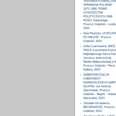
"KRONIKA POŚWIĘCON
SPRAWOM POLSKIM"
1971-1985. PISMO
UCHODŹCÓW
POLITYCZNYCH 1968
ROKU, Kopenhaga -
Pruszcz Gdański - Londy
2024
Ewa Pisarska, UCIECZK
PO MIŁOŚĆ, Pruszcz
Gdański, 2024
Zofia Czarnowska, WIEŚ
PIECE w promieniu kościo
Najświętszego Serca Pan
Jezusa z twórczością
Moniki Wałaszewskiej w tl
Pruszcz Gdański - Piece 
Kaliska, 2024
INWENTARYZACJA
CMENTARZY
EWANGELICKICH GMIN
SŁUPSK, red. Andrzej
Stachowiak, Pruszcz
Gdański - Słupsk - Gdańs
Warszawa, 2023
Zdzisław Drzewiecki,
BEZSENNOŚĆ, Pruszcz
Gdański, 2023