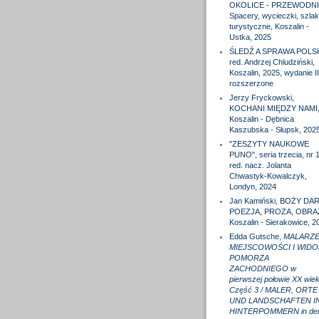
OKOLICE - PRZEWODNI
Spacery, wycieczki, szlak
turystyczne, Koszalin -
Ustka, 2025
ŚLEDŹ A SPRAWA POLS
red. Andrzej Chludziński,
Koszalin, 2025, wydanie II
rozszerzone
Jerzy Fryckowski,
KOCHANI MIĘDZY NAMI
Koszalin - Dębnica
Kaszubska - Słupsk, 202
"ZESZYTY NAUKOWE
PUNO", seria trzecia, nr 1
red. nacz. Jolanta
Chwastyk-Kowalczyk,
Londyn, 2024
Jan Kamiński, BOŻY DAR
POEZJA, PROZA, OBRA
Koszalin - Sierakowice, 2
Edda Gutsche,
MALARZE
MIEJSCOWOŚCI I WIDO
POMORZA
ZACHODNIEGO w
pierwszej połowie XX wiek
Część 3 / MALER, ORTE
UND LANDSCHAFTEN I
HINTERPOMMERN in de