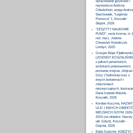
opracowanie językowe i
nazewnicze Andrzej
Chludziński, wstęp Andrze
Stachowiak, "Legendy
Pomorza" 1, Koszalin -
Słupsk, 2026
"ZESZYTY NAUKOWE
PUNO", seria trzecia, nr 1
red. nacz. Jolanta
Chwastyk-Kowalczyk,
Londyn, 2025
Gracjan Bojar-Fijałkowski
LEGENDY KOSZALIŃSKI
o julkach jamieńskich,
wróżkach polanowskich,
porwaniu księcia, zbójcac
Góry Chełmskiej oraz o
innych bohaterach i
zdarzeniach
niezwyczajnych
, ilustracj
Daria Izabela Wasiuk,
Koszalin, 2026
Kordian Kuczma, NAZWY
ULIC I INNYCH OBIEKT
MIEJSKICH GDYNI 1926
2024 (na okładce: Nazwy
ulic Gdyni), Koszalin -
Gdynia, 2026
Edda Gutsche, KSIĘŻYC