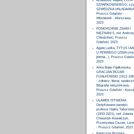
Amadeusz Majtka, LISTA
SZPARKOWSKIEGO, czyl
SZWEDZKA UKŁADANKA
Pruszcz Gdański -
Włocławek - Warszawa,
2023
POMORZANIE ZNANI I
NIEZNANI 5, red. Andrzej
Chludziński, Pruszcz
Gdański, 2023
Agata Ludka, TYTUS I A
U PEWNEGO LENIA (chy
jelenia...), Pruszcz Gdańs
2023
Anna Bojar-Fijałkowska,
GRACJAN BOJAR-
FIJAŁKOWSKI (1912-198
- żołnierz, literat, społeczn
Biografia nietuzinkowa,
Pruszcz Gdański - Koszal
2023
UŁAMEK ISTNIENIA.
Dedykowane pamięci
profesor Haliny Taborskie
(1933-2021), red. Jolanta
Chwastyk-Kowalczyk,
Przemysław Ciszek, Lon
- Pruszcz Gdański, 2023
Katarzyna Brzóska,