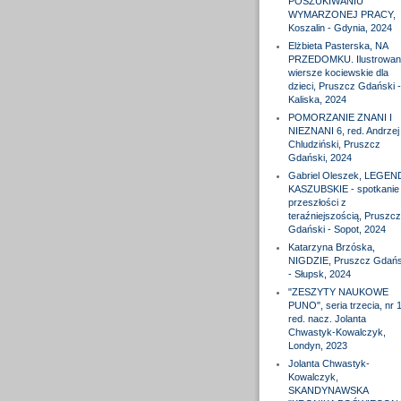
POSZUKIWANIU
WYMARZONEJ PRACY,
Koszalin - Gdynia, 2024
Elżbieta Pasterska, NA
PRZEDOMKU. Ilustrowan
wiersze kociewskie dla
dzieci, Pruszcz Gdański -
Kaliska, 2024
POMORZANIE ZNANI I
NIEZNANI 6, red. Andrzej
Chludziński, Pruszcz
Gdański, 2024
Gabriel Oleszek, LEGEN
KASZUBSKIE - spotkanie
przeszłości z
teraźniejszością, Pruszcz
Gdański - Sopot, 2024
Katarzyna Brzóska,
NIGDZIE, Pruszcz Gdańs
- Słupsk, 2024
"ZESZYTY NAUKOWE
PUNO", seria trzecia, nr 1
red. nacz. Jolanta
Chwastyk-Kowalczyk,
Londyn, 2023
Jolanta Chwastyk-
Kowalczyk,
SKANDYNAWSKA