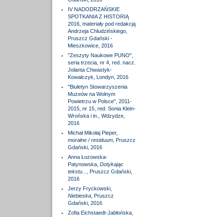
IV NADODRZAŃSKIE
SPOTKANIA Z HISTORIĄ
2016, materiały pod redakcją
Andrzeja Chludzińskiego,
Pruszcz Gdański -
Mieszkowice, 2016
"Zeszyty Naukowe PUNO",
seria trzecia, nr 4, red. nacz.
Jolanta Chwastyk-
Kowalczyk, Londyn, 2016
"Biuletyn Stowarzyszenia
Muzeów na Wolnym
Powietrzu w Polsce", 2011-
2015, nr 15, red. Sonia Klein-
Wrońska i in., Wdzydze,
2016
Michał Mikołaj Pieper,
moralne / residuum
, Pruszcz
Gdański, 2016
Anna Łozowska-
Patynowska,
Dotykając
tekstu...
, Pruszcz Gdański,
2016
Jerzy Fryckowski,
Niebieska
, Pruszcz
Gdański, 2016
Zofia Eichstaedt-Jabłońska,