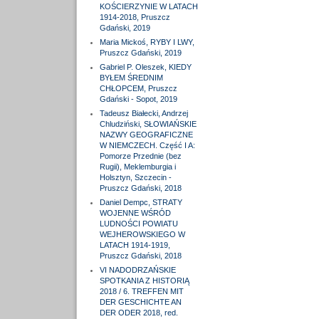
KOŚCIERZYNIE W LATACH
1914-2018, Pruszcz
Gdański, 2019
Maria Mickoś, RYBY I LWY,
Pruszcz Gdański, 2019
Gabriel P. Oleszek, KIEDY
BYŁEM ŚREDNIM
CHŁOPCEM, Pruszcz
Gdański - Sopot, 2019
Tadeusz Białecki, Andrzej
Chludziński, SŁOWIAŃSKIE
NAZWY GEOGRAFICZNE
W NIEMCZECH. Część I A:
Pomorze Przednie (bez
Rugii), Meklemburgia i
Holsztyn, Szczecin -
Pruszcz Gdański, 2018
Daniel Dempc, STRATY
WOJENNE WŚRÓD
LUDNOŚCI POWIATU
WEJHEROWSKIEGO W
LATACH 1914-1919,
Pruszcz Gdański, 2018
VI NADODRZAŃSKIE
SPOTKANIA Z HISTORIĄ
2018 / 6. TREFFEN MIT
DER GESCHICHTE AN
DER ODER 2018, red.