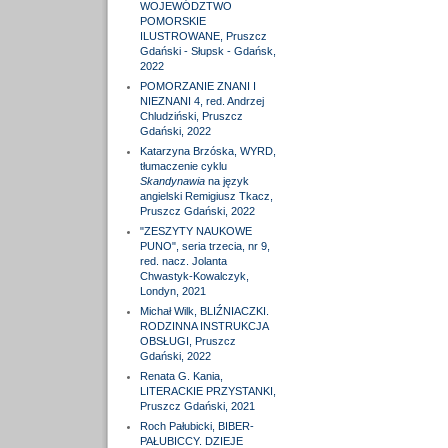
WOJEWÓDZTWO
POMORSKIE
ILUSTROWANE, Pruszcz
Gdański - Słupsk - Gdańsk,
2022
POMORZANIE ZNANI I
NIEZNANI 4, red. Andrzej
Chludziński, Pruszcz
Gdański, 2022
Katarzyna Brzóska, WYRD,
tłumaczenie cyklu
Skandynawia
na język
angielski Remigiusz Tkacz,
Pruszcz Gdański, 2022
"ZESZYTY NAUKOWE
PUNO", seria trzecia, nr 9,
red. nacz. Jolanta
Chwastyk-Kowalczyk,
Londyn, 2021
Michał Wilk, BLIŹNIACZKI.
RODZINNA INSTRUKCJA
OBSŁUGI, Pruszcz
Gdański, 2022
Renata G. Kania,
LITERACKIE PRZYSTANKI,
Pruszcz Gdański, 2021
Roch Pałubicki, BIBER-
PAŁUBICCY. DZIEJE