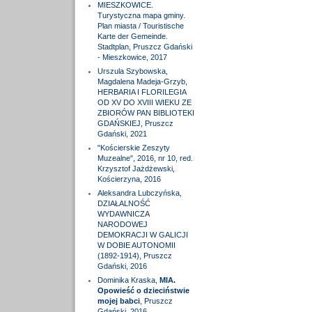
MIESZKOWICE.
Turystyczna mapa gminy.
Plan miasta / Touristische
Karte der Gemeinde.
Stadtplan, Pruszcz Gdański
- Mieszkowice, 2017
Urszula Szybowska,
Magdalena Madeja-Grzyb,
HERBARIA I FLORILEGIA
OD XV DO XVIII WIEKU ZE
ZBIORÓW PAN BIBLIOTEKI
GDAŃSKIEJ, Pruszcz
Gdański, 2021
"Kościerskie Zeszyty
Muzealne", 2016, nr 10, red.
Krzysztof Jażdżewski,
Kościerzyna, 2016
Aleksandra Lubczyńska,
DZIAŁALNOŚĆ
WYDAWNICZA
NARODOWEJ
DEMOKRACJI W GALICJI
W DOBIE AUTONOMII
(1892-1914), Pruszcz
Gdański, 2016
Dominika Kraska,
MIA.
Opowieść o dzieciństwie
mojej babci
, Pruszcz
Gdański, 2016