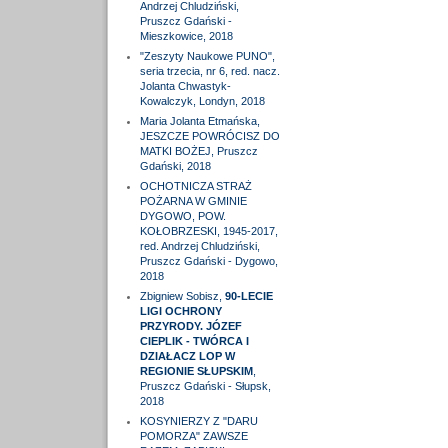
Andrzej Chludziński,
Pruszcz Gdański -
Mieszkowice, 2018
"Zeszyty Naukowe PUNO",
seria trzecia, nr 6, red. nacz.
Jolanta Chwastyk-
Kowalczyk, Londyn, 2018
Maria Jolanta Etmańska,
JESZCZE POWRÓCISZ DO
MATKI BOŻEJ, Pruszcz
Gdański, 2018
OCHOTNICZA STRAŻ
POŻARNA W GMINIE
DYGOWO, POW.
KOŁOBRZESKI, 1945-2017,
red. Andrzej Chludziński,
Pruszcz Gdański - Dygowo,
2018
Zbigniew Sobisz,
90-LECIE
LIGI OCHRONY
PRZYRODY. JÓZEF
CIEPLIK - TWÓRCA I
DZIAŁACZ LOP W
REGIONIE SŁUPSKIM
,
Pruszcz Gdański - Słupsk,
2018
KOSYNIERZY Z "DARU
POMORZA" ZAWSZE