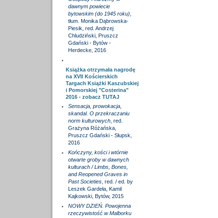
dawnym powiecie
bytowskim (do 1945 roku)
,
tłum. Monika Dąbrowska-
Piesik, red. Andrzej
Chludziński, Pruszcz
Gdański - Bytów -
Herdecke, 2016
Książka otrzymała nagrodę
na XVII Kościerskich
Targach Książki Kaszubskiej
i Pomorskiej "Costerina"
2016 - zobacz
TUTAJ
Sensacja, prowokacja,
skandal. O przekraczaniu
norm kulturowych
, red.
Grażyna Różańska,
Pruszcz Gdański - Słupsk,
2016
Kończyny, kości i wtórnie
otwarte groby w dawnych
kulturach / Limbs, Bones,
and Reopened Graves in
Past Societies
, red. / ed. by
Leszek Gardeła, Kamil
Kajkowski, Bytów, 2015
NOWY DZIEŃ. Powojenna
rzeczywistość w Malborku