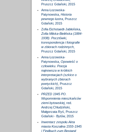
Pruszcz Gdański, 2015
Anna Łozowska-
Patynowska,
Historia
pewnego lustra
, Pruszcz
Gdański, 2015
Zofia Eichstaedt-Jabłońska,
Zofia Milska-Bielińska (1884-
1938). Pocztówki,
korespondencja i fotografie
w zbiorach rodzinnych
,
Pruszcz Gdański, 2015
Anna Łozowska-
Patynowska,
Opowieść o
człowieku. Poezja
najnowsza w krótkich
interpretacjach (szkice o
wybranych zbiorach
poetyckich)
, Pruszcz
Gdański, 2015
PRZED 1945 PO.
Wspomnienia mieszkańców
ziemi bytowskiej
, red.
Andrzej Chludziński,
Małgorzata Ryś, Pruszcz
Gdański - Bytów, 2015
Inwentarz zespołu Akta
miasta Koszalina 1555-1945
/
Findbuch zum Bestand