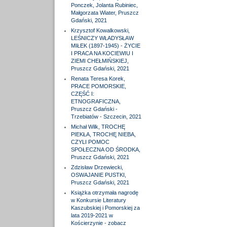
Ponczek, Jolanta Rubiniec,
Małgorzata Wiater, Pruszcz
Gdański, 2021
Krzysztof Kowalkowski,
LEŚNICZY WŁADYSŁAW
MIŁEK (1897-1945) - ŻYCIE
I PRACA NA KOCIEWIU I
ZIEMI CHEŁMIŃSKIEJ,
Pruszcz Gdański, 2021
Renata Teresa Korek,
PRACE POMORSKIE,
CZĘŚĆ I:
ETNOGRAFICZNA,
Pruszcz Gdański -
Trzebiatów - Szczecin, 2021
Michał Wilk, TROCHĘ
PIEKŁA, TROCHĘ NIEBA,
CZYLI POMOC
SPOŁECZNA OD ŚRODKA,
Pruszcz Gdański, 2021
Zdzisław Drzewiecki,
OSWAJANIE PUSTKI,
Pruszcz Gdański, 2021
Książka otrzymała nagrodę
w Konkursie Literatury
Kaszubskiej i Pomorskiej za
lata 2019-2021 w
Kościerzynie - zobacz