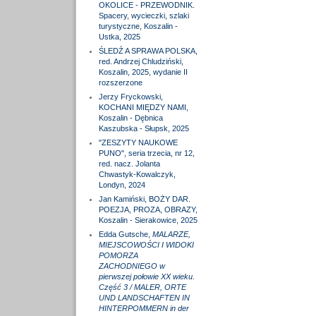
OKOLICE - PRZEWODNIK.
Spacery, wycieczki, szlaki
turystyczne, Koszalin -
Ustka, 2025
ŚLEDŹ A SPRAWA POLSKA,
red. Andrzej Chludziński,
Koszalin, 2025, wydanie II
rozszerzone
Jerzy Fryckowski,
KOCHANI MIĘDZY NAMI,
Koszalin - Dębnica
Kaszubska - Słupsk, 2025
"ZESZYTY NAUKOWE
PUNO", seria trzecia, nr 12,
red. nacz. Jolanta
Chwastyk-Kowalczyk,
Londyn, 2024
Jan Kamiński, BOŻY DAR.
POEZJA, PROZA, OBRAZY,
Koszalin - Sierakowice, 2025
Edda Gutsche,
MALARZE,
MIEJSCOWOŚCI I WIDOKI
POMORZA
ZACHODNIEGO w
pierwszej połowie XX wieku.
Część 3 / MALER, ORTE
UND LANDSCHAFTEN IN
HINTERPOMMERN in der