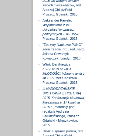
2015 we wspomnieniach
swoich mieszkańców
, red.
Andrzej Chludziński,
Pruszcz Gdański, 2015
Aleksander Pawelec,
Wspomnienia z lat
dojrzałości w czasach
powojennych 1945-1957
,
Pruszcz Gdański, 2015
"Zeszyty Naukowe PUNO",
seria trzecia, nr 3, red. nacz.
Jolanta Chwastyk-
Kowalczyk, Londyn, 2015
Witold Danilkiewicz,
KOSZALIN MOJEJ
MŁODOŚCI. Wspomnienia z
lat 1955-1980
, Koszalin -
Pruszcz Gdański, 2015
III NADODRZAŃSKIE
SPOTKANIA Z HISTORIĄ
2015. Konferencja Naukowa,
Mieszkowice, 17 kwietnia
2015 r.
, materiały pod
redakcją Andrzeja
Chludzińskiego, Pruszcz
Gdański - Mieszkowice,
2015
Śledź a sprawa polska
, red.
Andrzej Chludziński,