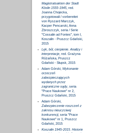
Magistratsakten der Stadt
Köslin 1555-1945
, red.
Joanna Chojecka,
przygotowali / vorbereitet
von Ryszard Marczyk,
Kacper Pencarski, Anna
Zbroszczyk, seria / Serie
"Cossalin ad Fontes", tom I,
Koszalin - Pruszcz Gdański,
2015
Lęk, ból, cierpienie. Analizy i
interpretacje
, red. Grażyna
Różańska, Pruszcz
Gdański - Słupsk, 2015
Adam Górski,
Wykonanie
orzeczeń
zabezpieczających
wydanych przez
zagraniczne sądy
, seria
"Prace Naukowe" nr 2,
Pruszcz Gdański, 2015
Adam Górski,
Zabezpieczenie roszczeń z
zakresu nieuczciwej
konkurencji
, seria "Prace
Naukowe" nr 1, Pruszcz
Gdański, 2015
Koszalin 1945-2015. Historie