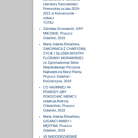
Literatury Kaszubskiej i
Pomorskiej za lata 2019-
2021 w Kościerzynie -
zobacz
TUTAJ
Zdzisław Drzewiecki, GRY
MIEJSKIE, Pruszcz
Gdański, 2019
Maria Jolanta Etmańska,
ZAKONNICA Z CHARYZMĄ.
ŻYCIE I SŁUŻBA SIOSTRY
FLORIANY MORAWSKIEJ
ze Zgromadzenia Sióstr
Niepokalanego Poczęcia
Najświętszej Maryi Panny,
Pruszcz Gdański -
Kościerzyna, 2019
CO NAJMNIEJ 44
POWODY, ABY
POKOCHAĆ NIEMCY,
redakcja Andrzej
Chludziński, Pruszcz
Gdański, 2019
Maria Jolanta Etmańska,
GIGANCI WIARY I
MĘSTWA, Pruszcz
Gdański, 2019
VII NADODRZAŃSKIE