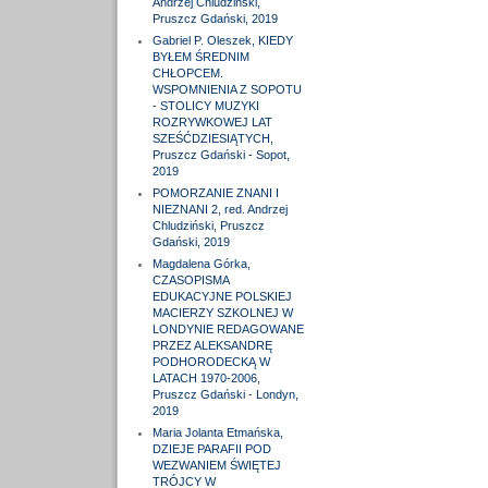
Andrzej Chludziński,
Pruszcz Gdański, 2019
Gabriel P. Oleszek, KIEDY
BYŁEM ŚREDNIM
CHŁOPCEM.
WSPOMNIENIA Z SOPOTU
- STOLICY MUZYKI
ROZRYWKOWEJ LAT
SZEŚĆDZIESIĄTYCH,
Pruszcz Gdański - Sopot,
2019
POMORZANIE ZNANI I
NIEZNANI 2, red. Andrzej
Chludziński, Pruszcz
Gdański, 2019
Magdalena Górka,
CZASOPISMA
EDUKACYJNE POLSKIEJ
MACIERZY SZKOLNEJ W
LONDYNIE REDAGOWANE
PRZEZ ALEKSANDRĘ
PODHORODECKĄ W
LATACH 1970-2006,
Pruszcz Gdański - Londyn,
2019
Maria Jolanta Etmańska,
DZIEJE PARAFII POD
WEZWANIEM ŚWIĘTEJ
TRÓJCY W