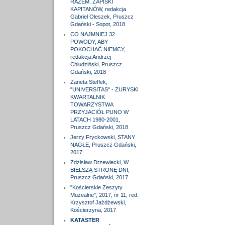
RAZEM. ZAPISKI
KAPITANÓW, redakcja
Gabriel Oleszek, Pruszcz
Gdański - Sopot, 2018
CO NAJMNIEJ 32
POWODY, ABY
POKOCHAĆ NIEMCY,
redakcja Andrzej
Chludziński, Pruszcz
Gdański, 2018
Żaneta Steffek,
"UNIVERSITAS" - ZURYSKI
KWARTALNIK
TOWARZYSTWA
PRZYJACIÓŁ PUNO W
LATACH 1980-2001,
Pruszcz Gdański, 2018
Jerzy Fryckowski, STANY
NAGŁE, Pruszcz Gdański,
2017
Zdzisław Drzewiecki, W
BIELSZĄ STRONĘ DNI,
Pruszcz Gdański, 2017
"Kościerskie Zeszyty
Muzealne", 2017, nr 11, red.
Krzysztof Jażdżewski,
Kościerzyna, 2017
KATASTER