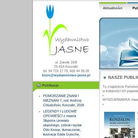
Aktualności
Pub
ul. Zakole 16/8
75-814 Koszalin
tel. 94 719 17 79, 606 44 39 28
biuro@wydawnictwo-jasne.pl
NASZE PUBLI
Publikacje
Tu znajdziecie Państw
w kolejności ich pojawia
POMORZANIE ZNANI I
WYSZUKIWARKA: klawisz
NIEZNANI 7, red. Andrzej
Chludziński, Koszalin, 2026
LEGENDY I LUDOWE
OPOWIEŚCI z miasta
Słupska i powiatu
słupskiego
, zebrał i wydał
Otto Knoop, tłumaczenie,
ilustracje Edda Gutsche,