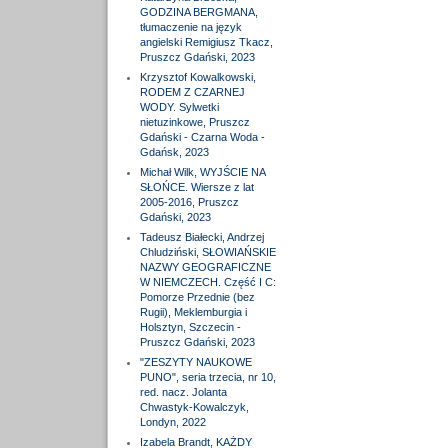
GODZINA BERGMANA,
tłumaczenie na język
angielski Remigiusz Tkacz,
Pruszcz Gdański, 2023
Krzysztof Kowalkowski,
RODEM Z CZARNEJ
WODY. Sylwetki
nietuzinkowe, Pruszcz
Gdański - Czarna Woda -
Gdańsk, 2023
Michał Wilk, WYJŚCIE NA
SŁOŃCE. Wiersze z lat
2005-2016, Pruszcz
Gdański, 2023
Tadeusz Białecki, Andrzej
Chludziński, SŁOWIAŃSKIE
NAZWY GEOGRAFICZNE
W NIEMCZECH. Część I C:
Pomorze Przednie (bez
Rugii), Meklemburgia i
Holsztyn, Szczecin -
Pruszcz Gdański, 2023
"ZESZYTY NAUKOWE
PUNO", seria trzecia, nr 10,
red. nacz. Jolanta
Chwastyk-Kowalczyk,
Londyn, 2022
Izabela Brandt, KAŻDY