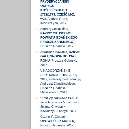
FRYDERYCJAŃSKI
OKRĘGU
KOŚCIERSKIEGO
1772/1773. CZĘŚĆ M-Z
,
wyd. Andrzej Groth,
Kościerzyna, 2017
Andrzej Chludziński,
NAZWY MIEJSCOWE
POWIATU GDAŃSKIEGO
(PRUSZCZAŃSKIEGO)
,
Pruszcz Gdański, 2017
Arkadiusz Kawałko,
DZIEJE
GAŁĘZINOWA DO 1945
ROKU
, Pruszcz Gdański,
2017
V NADODRZAŃSKIE
SPOTKANIA Z HISTORIĄ
2017, materiały pod redakcją
Andrzeja Chludzińskiego,
Pruszcz Gdański -
Mieszkowice, 2017
"Zeszyty Naukowe PUNO",
seria trzecia, nr 5, red. nacz.
Jolanta Chwastyk-
Kowalczyk, Londyn, 2017
Gabriel P. Oleszek,
OPOWIEŚCI Z MORZA
,
Pruszcz Gdański, 2017