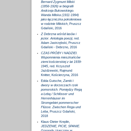
Bernard Zygmunt Milski
(1856-1926) w biografii
Andrzeja Bukowskiego.
Wanda Milska (1911-1994)
jako łączniczka pokoleniowa
w rodzinie Milskich
, Pruszcz
Gdański, 2016
Z Debrzna wśród lasów i
jezior. Antologia poezji
, red.
Adam Jastrzębski, Pruszcz
Gdański - Debrzno, 2016
CZAS PRÓBY I NADZIEI.
Wspomnienia mieszkańców
ziemi kościerskiej z lat 1939-
1945
, red. Krzysztof
Jażdżewski, Rajmund
Knitter, Kościerzyna, 2016
Edda Gutsche,
Zamki i
dwory w dorzeczach rzek
pomorskich. Pomiędzy Regą
a Łebą / Schlösser und
Herrenhäuser im
Stromgebiet pommerscher
Flüsse. Zwischen Rega und
Leba
, Pruszcz Gdański,
2018
Klaus-Dieter Kreplin,
JEDZENIE, PICIE, SPANIE.
Gospody i karczmy w