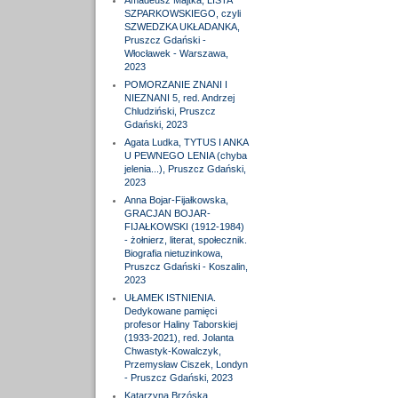
Amadeusz Majtka, LISTA
SZPARKOWSKIEGO, czyli
SZWEDZKA UKŁADANKA,
Pruszcz Gdański -
Włocławek - Warszawa,
2023
POMORZANIE ZNANI I
NIEZNANI 5, red. Andrzej
Chludziński, Pruszcz
Gdański, 2023
Agata Ludka, TYTUS I ANKA
U PEWNEGO LENIA (chyba
jelenia...), Pruszcz Gdański,
2023
Anna Bojar-Fijałkowska,
GRACJAN BOJAR-
FIJAŁKOWSKI (1912-1984)
- żołnierz, literat, społecznik.
Biografia nietuzinkowa,
Pruszcz Gdański - Koszalin,
2023
UŁAMEK ISTNIENIA.
Dedykowane pamięci
profesor Haliny Taborskiej
(1933-2021), red. Jolanta
Chwastyk-Kowalczyk,
Przemysław Ciszek, Londyn
- Pruszcz Gdański, 2023
Katarzyna Brzóska,