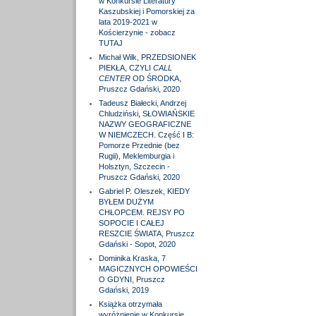
w Konkursie Literatury
Kaszubskiej i Pomorskiej za
lata 2019-2021 w
Kościerzynie - zobacz
TUTAJ
Michał Wilk, PRZEDSIONEK
PIEKŁA, CZYLI
CALL
CENTER
OD ŚRODKA,
Pruszcz Gdański, 2020
Tadeusz Białecki, Andrzej
Chludziński, SŁOWIAŃSKIE
NAZWY GEOGRAFICZNE
W NIEMCZECH. Część I B:
Pomorze Przednie (bez
Rugii), Meklemburgia i
Holsztyn, Szczecin -
Pruszcz Gdański, 2020
Gabriel P. Oleszek, KIEDY
BYŁEM DUŻYM
CHŁOPCEM. REJSY PO
SOPOCIE I CAŁEJ
RESZCIE ŚWIATA, Pruszcz
Gdański - Sopot, 2020
Dominika Kraska, 7
MAGICZNYCH OPOWIEŚCI
O GDYNI, Pruszcz
Gdański, 2019
Książka otrzymała
wyróżnienie w Konkursie