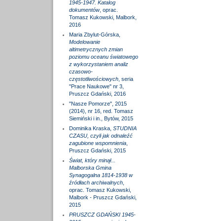
1945-1947. Katalog
dokumentów
, oprac.
Tomasz Kukowski, Malbork,
2016
Maria Zbylut-Górska,
Modelowanie
altimetrycznych zmian
poziomu oceanu światowego
z wykorzystaniem analiz
czasowo-
częstotliwościowych
, seria
"Prace Naukowe" nr 3,
Pruszcz Gdański, 2016
"Nasze Pomorze", 2015
(2014), nr 16, red. Tomasz
Siemiński i in., Bytów, 2015
Dominika Kraska,
STUDNIA
CZASU, czyli jak odnaleźć
zagubione wspomnienia
,
Pruszcz Gdański, 2015
Świat, który minął...
Malborska Gmina
Synagogalna 1814-1938 w
źródłach archiwalnych
,
oprac. Tomasz Kukowski,
Malbork - Pruszcz Gdański,
2015
PRUSZCZ GDAŃSKI 1945-