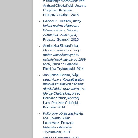
z rodzinnych archiwów
, red.
Andrzej Chludziński i Joanna
Chojecka, Koszalin -
Pruszcz Gdański, 2015
Gabriel P. Oleszek,
Kiedy
byłem małym chłopcem.
Wspomnienia z Sopotu,
Zamościa i Sulęczyna
,
Pruszcz Gdański, 2015
Agnieszka Skolasińska,
Oczami naiwności. Losy
mitów wolnościowych w
polskiej popkulturze po 1989
roku
, Pruszcz Gdański -
Piotrków Trybunalski, 2014
Jan Ernest Benno,
Róg
strażniczy z Koszalina albo
historia ze starych czasów
słowiańskich oraz wiersze o
Górze Chełmskiej
, przeł.
Barbara Sztark, Andrzej
Lam, Pruszcz Gdański -
Koszalin, 2014
Kulturowy obraz zachwytu
,
red. Jolanta Bujak-
Lechowicz, Pruszcz
Gdański - Piotrków
Trybunalski, 2014