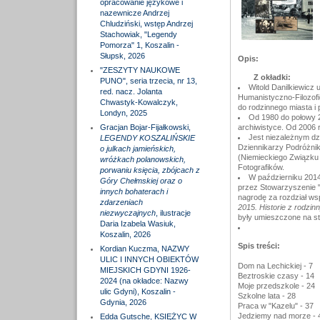
opracowanie językowe i
nazewnicze Andrzej
Chludziński, wstęp Andrzej
Stachowiak, "Legendy
Pomorza" 1, Koszalin -
Słupsk, 2026
Opis:
"ZESZYTY NAUKOWE
Z okładki:
PUNO", seria trzecia, nr 13,
Witold Danilkiewicz 
red. nacz. Jolanta
Humanistyczno-Filozofi
Chwastyk-Kowalczyk,
do rodzinnego miasta i
Londyn, 2025
Od 1980 do połowy 2
Gracjan Bojar-Fijałkowski,
archiwistyce. Od 2006 
Jest niezależnym dzi
LEGENDY KOSZALIŃSKIE
Dziennikarzy Podróżnik
o julkach jamieńskich,
(Niemieckiego Związku 
wróżkach polanowskich,
Fotografików.
porwaniu księcia, zbójcach z
W październiku 2014
Góry Chełmskiej oraz o
przez Stowarzyszenie 
innych bohaterach i
nagrodę za rozdział ws
zdarzeniach
2015. Historie z rodzi
niezwyczajnych
, ilustracje
były umieszczone na st
Daria Izabela Wasiuk,
Koszalin, 2026
Spis treści:
Kordian Kuczma, NAZWY
ULIC I INNYCH OBIEKTÓW
Dom na Lechickiej - 7
MIEJSKICH GDYNI 1926-
Beztroskie czasy - 14
2024 (na okładce: Nazwy
Moje przedszkole - 24
ulic Gdyni), Koszalin -
Szkolne lata - 28
Gdynia, 2026
Praca w "Kazelu" - 37
Jedziemy nad morze - 
Edda Gutsche, KSIĘŻYC W