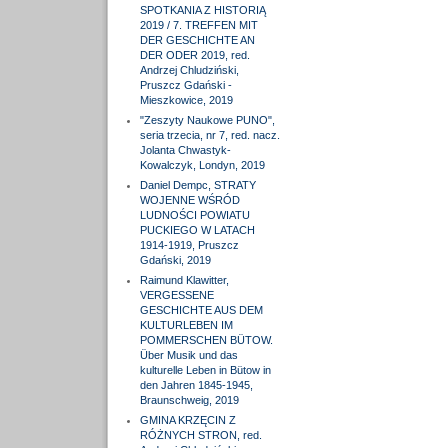
SPOTKANIA Z HISTORIĄ
2019 / 7. TREFFEN MIT
DER GESCHICHTE AN
DER ODER 2019, red.
Andrzej Chludziński,
Pruszcz Gdański -
Mieszkowice, 2019
"Zeszyty Naukowe PUNO",
seria trzecia, nr 7, red. nacz.
Jolanta Chwastyk-
Kowalczyk, Londyn, 2019
Daniel Dempc, STRATY
WOJENNE WŚRÓD
LUDNOŚCI POWIATU
PUCKIEGO W LATACH
1914-1919, Pruszcz
Gdański, 2019
Raimund Klawitter,
VERGESSENE
GESCHICHTE AUS DEM
KULTURLEBEN IM
POMMERSCHEN BÜTOW.
Über Musik und das
kulturelle Leben in Bütow in
den Jahren 1845-1945,
Braunschweig, 2019
GMINA KRZĘCIN Z
RÓŻNYCH STRON, red.