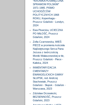
"KRONIKA POŚWIĘCONA
SPRAWOM POLSKIM"
1971-1985. PISMO
UCHODŹCÓW
POLITYCZNYCH 1968
ROKU, Kopenhaga -
Pruszcz Gdański - Londyn,
2024
Ewa Pisarska, UCIECZKA
PO MIŁOŚĆ, Pruszcz
Gdański, 2024
Zofia Czarnowska, WIEŚ
PIECE w promieniu kościoła
Najświętszego Serca Pana
Jezusa z twórczością
Moniki Wałaszewskiej w tle,
Pruszcz Gdański - Piece -
Kaliska, 2024
INWENTARYZACJA
CMENTARZY
EWANGELICKICH GMINY
SŁUPSK, red. Andrzej
Stachowiak, Pruszcz
Gdański - Słupsk - Gdańsk -
Warszawa, 2023
Zdzisław Drzewiecki,
BEZSENNOŚĆ, Pruszcz
Gdański, 2023