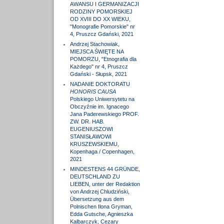
AWANSU I GERMANIZACJI
RODZINY POMORSKIEJ
OD XVIII DO XX WIEKU,
"Monografie Pomorskie" nr
4, Pruszcz Gdański, 2021
Andrzej Stachowiak,
MIEJSCA ŚWIĘTE NA
POMORZU, "Etnografia dla
Każdego" nr 4, Pruszcz
Gdański - Słupsk, 2021
NADANIE DOKTORATU
HONORIS CAUSA
Polskiego Uniwersytetu na
Obczyźnie im. Ignacego
Jana Paderewskiego PROF.
ZW. DR. HAB.
EUGENIUSZOWI
STANISŁAWOWI
KRUSZEWSKIEMU,
Kopenhaga / Copenhagen,
2021
MINDESTENS 44 GRÜNDE,
DEUTSCHLAND ZU
LIEBEN, unter der Redaktion
von Andrzej Chludziński,
Übersetzung aus dem
Polnischen Ilona Gryman,
Edda Gutsche, Agnieszka
Kalbarczyk, Cezary