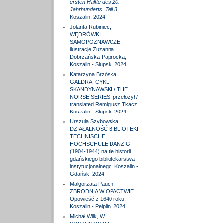
ersten Hälfte des 20.
Jahrhunderts. Teil 3
,
Koszalin, 2024
Jolanta Rubiniec,
WĘDRÓWKI
SAMOPOZNAWCZE,
ilustracje Zuzanna
Dobrzańska-Paprocka,
Koszalin - Słupsk, 2024
Katarzyna Brzóska,
GALDRA. CYKL
SKANDYNAWSKI / THE
NORSE SERIES, przełożył /
translated Remigiusz Tkacz,
Koszalin - Słupsk, 2024
Urszula Szybowska,
DZIAŁALNOŚĆ BIBLIOTEKI
TECHNISCHE
HOCHSCHULE DANZIG
(1904-1944) na tle historii
gdańskiego bibliotekarstwa
instytucjonalnego, Koszalin -
Gdańsk, 2024
Małgorzata Pauch,
ZBRODNIA W OPACTWIE.
Opowieść z 1640 roku,
Koszalin - Pelplin, 2024
Michał Wilk, W