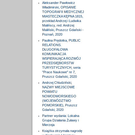
Aleksander Pawłowicz
Władimirski, OPISANIE
TOPOGRAFII MEDYCZNEJ
MIASTECZKA KĘPNA 1815,
przekład Andrzej i Ludwika
Malińscy, red. Andrzej
Maliński, Pruszcz Gdański -
Poznań, 2020
Paulina Prędotka, PUBLIC
RELATIONS.
DŁUGOFALOWA
KOMUNIKACJA
WSPIERAJĄCA ROZWÓJ
PRZEDSIĘBIORSTW
TURYSTYCZNYCH, seria
"Prace Naukowe" nr 7,
Pruszcz Gdański, 2020
Andrzej Chludziński,
NAZWY MIEJSCOWE
POWIATU
NOWODWORSKIEGO
(WOJEWÓDZTWO
POMORSKIE), Pruszcz
Gdański, 2020
Partner wydania: Lokalna
Grupa Działania Żuławy i
Mierzeja
Książka otrzymała nagrodę