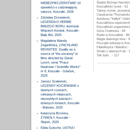
Święta Bożego Narodzen
NIEBEZPIECZEŃSTWIE! 10
Koszaliński rynek - 52
opowieści o zadziwiającej
Talony, komis, prywacia
naturze, Koszalin, 2026
Ciastkarnia "Poznańska
Zdzisław Drzewiecki,
Autobusy "bałtyk" rode
LEGENDA O HERBIE
Koszalińska wąskotoró
BIAŁEGO BORU, ilustracje
Koszaliński zegarmistrz
Wojciech Kostiuk, Koszalin -
Góra Chełmska - 84
Biały Bór, 2025
Radio w Koszalinie - 89
Magia dawnego kina - 
Magdalena Wanda
Początki telewizji w Kos
Zegarlińska, LYNCHLAND
Filatelistyka i filateliści 
REVISITED. Duality as a
Smaki z dawnych lat - 
source of "the uncanny" in
Tak było... - 117
films directed by David
Lynch, seria "Prace
Naukowe / Scientific Works"
nr 8, Koszalin - Gdańsk,
2025
Janusz Szalewski,
LEGENDY KOCIEWSKIE o
dawnych czasach,
ciekawych miejscach,
niezwykłych ludziach i
dziwnych istotach, Koszalin
- Bobowo, 2025
Katarzyna Brzóska,
ŻYWIOŁY, Koszalin -
Słupsk, 2025
Edda Gutsche, USTKA I