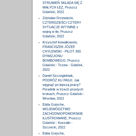
STRUMIEŃ SKŁADA SIĘ Z
MAŁYCH ŁEZ, Pruszcz
Gdański, 2022
Zdzisław Drzewiecki,
CZTERDZIEŚCI CZTERY
SYTUACJE INTYMNE z
wojną w tle, Pruszcz
Gdański, 2022
Krzysztof Kowalkowski,
FRANCISZEK JÓZEF
CHYLEWSKI - PILOT 300.
DYWIZJONU
BOMBOWEGO, Pruszcz
Gdański - Tczew - Gdańsk,
2022
Daniel Szczegielniak,
PODRÓŻ KU PASJI. Jak
sięgnąć po lepszą pracę?
Poradnik w trzech prostych
krokach, Pruszcz Gdański -
Wrocław, 2022
Edda Gutsche,
WOJEWÓDZTWO
ZACHODNIOPOMORSKIE
ILUSTROWANE, Pruszcz
Gdański - Koszalin -
Szczecin, 2022
Edda Gutsche,