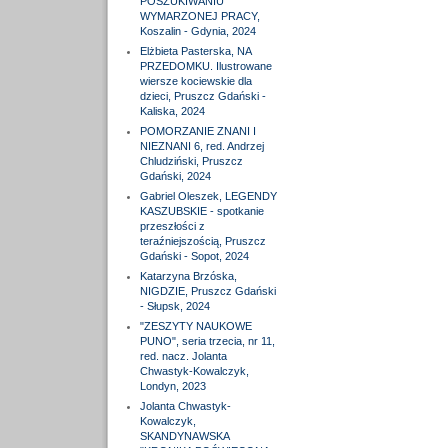
POSZUKIWANIU
WYMARZONEJ PRACY,
Koszalin - Gdynia, 2024
Elżbieta Pasterska, NA
PRZEDOMKU. Ilustrowane
wiersze kociewskie dla
dzieci, Pruszcz Gdański -
Kaliska, 2024
POMORZANIE ZNANI I
NIEZNANI 6, red. Andrzej
Chludziński, Pruszcz
Gdański, 2024
Gabriel Oleszek, LEGENDY
KASZUBSKIE - spotkanie
przeszłości z
teraźniejszością, Pruszcz
Gdański - Sopot, 2024
Katarzyna Brzóska,
NIGDZIE, Pruszcz Gdański
- Słupsk, 2024
"ZESZYTY NAUKOWE
PUNO", seria trzecia, nr 11,
red. nacz. Jolanta
Chwastyk-Kowalczyk,
Londyn, 2023
Jolanta Chwastyk-
Kowalczyk,
SKANDYNAWSKA