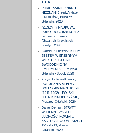
TUTAJ
POMORZANIE ZNANI I
NIEZNANI 3, red. Andrzej
Chludziński, Pruszcz
Gdański, 2020
"ZESZYTY NAUKOWE
PUNO", seria trzecia, nr 8,
red. nacz. Jolanta
Chwastyk-Kowalczyk,
Londyn, 2020
Gabriel P. Oleszek, KIEDY
JESTEM W SREBRNYM
WIEKU. POGODNIE I
SWOBODNIE NA
EMERYTURZE, Pruszcz
Gdański - Sopot, 2020
Krzysztof Kowalkowski,
PORUCZNIK STEFAN
BOLESŁAW MADEJCZYK
(1911-1992) - POLSKI
LOTNIK NA OBCZYŹNIE,
Pruszcz Gdański, 2020
Daniel Dempc, STRATY
WOJENNE WŚRÓD
LUDNOŚCI POWIATU
KARTUSKIEGO W LATACH
1914-1919, Pruszcz
Gdański, 2020