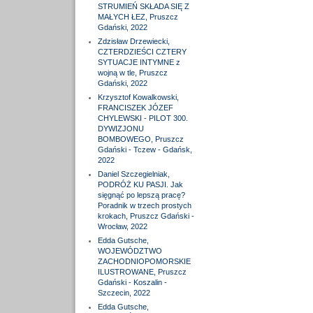
STRUMIEŃ SKŁADA SIĘ Z
MAŁYCH ŁEZ, Pruszcz
Gdański, 2022
Zdzisław Drzewiecki,
CZTERDZIEŚCI CZTERY
SYTUACJE INTYMNE z
wojną w tle, Pruszcz
Gdański, 2022
Krzysztof Kowalkowski,
FRANCISZEK JÓZEF
CHYLEWSKI - PILOT 300.
DYWIZJONU
BOMBOWEGO, Pruszcz
Gdański - Tczew - Gdańsk,
2022
Daniel Szczegielniak,
PODRÓŻ KU PASJI. Jak
sięgnąć po lepszą pracę?
Poradnik w trzech prostych
krokach, Pruszcz Gdański -
Wrocław, 2022
Edda Gutsche,
WOJEWÓDZTWO
ZACHODNIOPOMORSKIE
ILUSTROWANE, Pruszcz
Gdański - Koszalin -
Szczecin, 2022
Edda Gutsche,