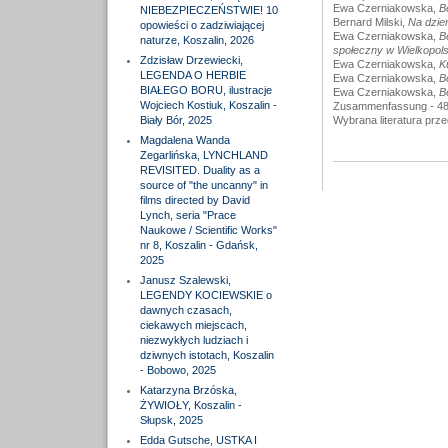
Ewa Czerniakowska,
B
NIEBEZPIECZEŃSTWIE! 10
Bernard Milski,
Na dzień
opowieści o zadziwiającej
Ewa Czerniakowska,
B
naturze, Koszalin, 2026
społeczny w Wielkopol
Zdzisław Drzewiecki,
Ewa Czerniakowska,
K
LEGENDA O HERBIE
Ewa Czerniakowska,
B
BIAŁEGO BORU, ilustracje
Ewa Czerniakowska,
B
Wojciech Kostiuk, Koszalin -
Zusammenfassung - 4
Biały Bór, 2025
Wybrana literatura prze
Magdalena Wanda
Zegarlińska, LYNCHLAND
REVISITED. Duality as a
source of "the uncanny" in
films directed by David
Lynch, seria "Prace
Naukowe / Scientific Works"
nr 8, Koszalin - Gdańsk,
2025
Janusz Szalewski,
LEGENDY KOCIEWSKIE o
dawnych czasach,
ciekawych miejscach,
niezwykłych ludziach i
dziwnych istotach, Koszalin
- Bobowo, 2025
Katarzyna Brzóska,
ŻYWIOŁY, Koszalin -
Słupsk, 2025
Edda Gutsche, USTKA I