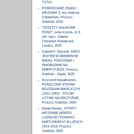
TUTAJ
POMORZANIE ZNANI I
NIEZNANI 3, red. Andrzej
Chludziński, Pruszcz
Gdański, 2020
"ZESZYTY NAUKOWE
PUNO", seria trzecia, nr 8,
red. nacz. Jolanta
Chwastyk-Kowalczyk,
Londyn, 2020
Gabriel P. Oleszek, KIEDY
JESTEM W SREBRNYM
WIEKU. POGODNIE I
SWOBODNIE NA
EMERYTURZE, Pruszcz
Gdański - Sopot, 2020
Krzysztof Kowalkowski,
PORUCZNIK STEFAN
BOLESŁAW MADEJCZYK
(1911-1992) - POLSKI
LOTNIK NA OBCZYŹNIE,
Pruszcz Gdański, 2020
Daniel Dempc, STRATY
WOJENNE WŚRÓD
LUDNOŚCI POWIATU
KARTUSKIEGO W LATACH
1914-1919, Pruszcz
Gdański, 2020