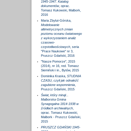
1945-1947. Katalog
dokumentów
, oprac.
Tomasz Kukowski, Malbork,
2016
Maria Zbylut-Górska,
Modelowanie
altimetrycznych zmian
poziomu oceanu światowego
z wykorzystaniem analiz
czasowo-
częstotliwościowych
, seria
"Prace Naukowe" nr 3,
Pruszcz Gdański, 2016
"Nasze Pomorze", 2015
(2014), nr 16, red. Tomasz
Siemiński i in., Bytów, 2015
Dominika Kraska,
STUDNIA
CZASU, czyli jak odnaleźć
zagubione wspomnienia
,
Pruszcz Gdański, 2015
Świat, który minął...
Malborska Gmina
Synagogalna 1814-1938 w
źródłach archiwalnych
,
oprac. Tomasz Kukowski,
Malbork - Pruszcz Gdański,
2015
PRUSZCZ GDAŃSKI 1945-