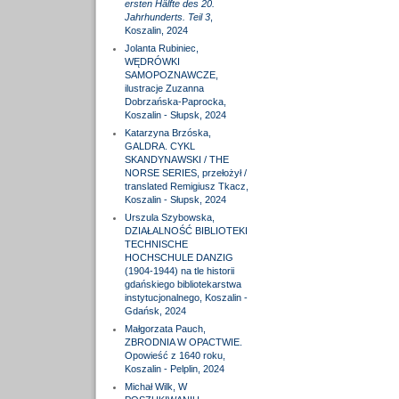
ersten Hälfte des 20.
Jahrhunderts. Teil 3
,
Koszalin, 2024
Jolanta Rubiniec,
WĘDRÓWKI
SAMOPOZNAWCZE,
ilustracje Zuzanna
Dobrzańska-Paprocka,
Koszalin - Słupsk, 2024
Katarzyna Brzóska,
GALDRA. CYKL
SKANDYNAWSKI / THE
NORSE SERIES, przełożył /
translated Remigiusz Tkacz,
Koszalin - Słupsk, 2024
Urszula Szybowska,
DZIAŁALNOŚĆ BIBLIOTEKI
TECHNISCHE
HOCHSCHULE DANZIG
(1904-1944) na tle historii
gdańskiego bibliotekarstwa
instytucjonalnego, Koszalin -
Gdańsk, 2024
Małgorzata Pauch,
ZBRODNIA W OPACTWIE.
Opowieść z 1640 roku,
Koszalin - Pelplin, 2024
Michał Wilk, W