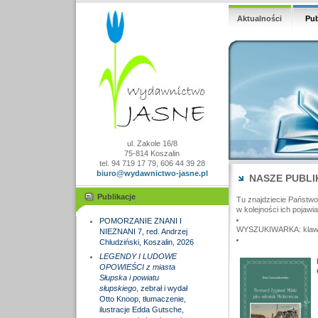
Aktualności
Pub
ul. Zakole 16/8
75-814 Koszalin
tel. 94 719 17 79, 606 44 39 28
biuro@wydawnictwo-jasne.pl
NASZE PUBLI
Publikacje
Tu znajdziecie Państw
w kolejności ich pojawia
POMORZANIE ZNANI I
WYSZUKIWARKA: klawisz
NIEZNANI 7, red. Andrzej
Chludziński, Koszalin, 2026
LEGENDY I LUDOWE
OPOWIEŚCI z miasta
Słupska i powiatu
słupskiego
, zebrał i wydał
Otto Knoop, tłumaczenie,
ilustracje Edda Gutsche,