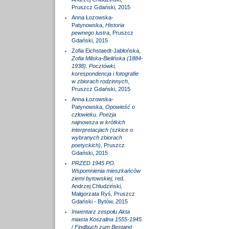
Pruszcz Gdański, 2015
Anna Łozowska-
Patynowska,
Historia
pewnego lustra
, Pruszcz
Gdański, 2015
Zofia Eichstaedt-Jabłońska,
Zofia Milska-Bielińska (1884-
1938). Pocztówki,
korespondencja i fotografie
w zbiorach rodzinnych
,
Pruszcz Gdański, 2015
Anna Łozowska-
Patynowska,
Opowieść o
człowieku. Poezja
najnowsza w krótkich
interpretacjach (szkice o
wybranych zbiorach
poetyckich)
, Pruszcz
Gdański, 2015
PRZED 1945 PO.
Wspomnienia mieszkańców
ziemi bytowskiej
, red.
Andrzej Chludziński,
Małgorzata Ryś, Pruszcz
Gdański - Bytów, 2015
Inwentarz zespołu Akta
miasta Koszalina 1555-1945
/
Findbuch zum Bestand