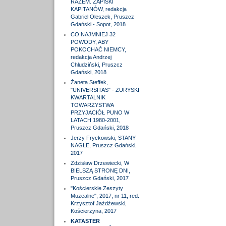
RAZEM. ZAPISKI
KAPITANÓW, redakcja
Gabriel Oleszek, Pruszcz
Gdański - Sopot, 2018
CO NAJMNIEJ 32
POWODY, ABY
POKOCHAĆ NIEMCY,
redakcja Andrzej
Chludziński, Pruszcz
Gdański, 2018
Żaneta Steffek,
"UNIVERSITAS" - ZURYSKI
KWARTALNIK
TOWARZYSTWA
PRZYJACIÓŁ PUNO W
LATACH 1980-2001,
Pruszcz Gdański, 2018
Jerzy Fryckowski, STANY
NAGŁE, Pruszcz Gdański,
2017
Zdzisław Drzewiecki, W
BIELSZĄ STRONĘ DNI,
Pruszcz Gdański, 2017
"Kościerskie Zeszyty
Muzealne", 2017, nr 11, red.
Krzysztof Jażdżewski,
Kościerzyna, 2017
KATASTER