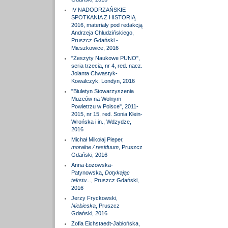
IV NADODRZAŃSKIE
SPOTKANIA Z HISTORIĄ
2016, materiały pod redakcją
Andrzeja Chludzińskiego,
Pruszcz Gdański -
Mieszkowice, 2016
"Zeszyty Naukowe PUNO",
seria trzecia, nr 4, red. nacz.
Jolanta Chwastyk-
Kowalczyk, Londyn, 2016
"Biuletyn Stowarzyszenia
Muzeów na Wolnym
Powietrzu w Polsce", 2011-
2015, nr 15, red. Sonia Klein-
Wrońska i in., Wdzydze,
2016
Michał Mikołaj Pieper,
moralne / residuum
, Pruszcz
Gdański, 2016
Anna Łozowska-
Patynowska,
Dotykając
tekstu...
, Pruszcz Gdański,
2016
Jerzy Fryckowski,
Niebieska
, Pruszcz
Gdański, 2016
Zofia Eichstaedt-Jabłońska,