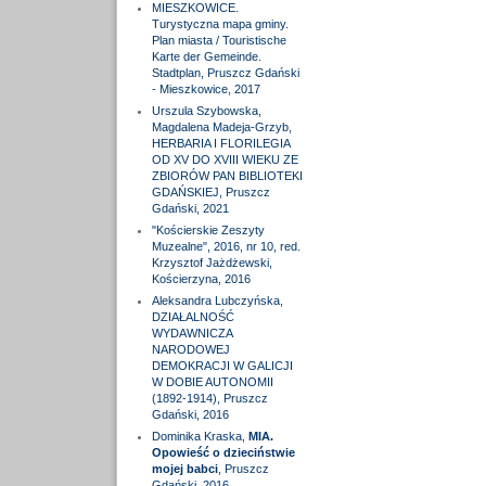
MIESZKOWICE.
Turystyczna mapa gminy.
Plan miasta / Touristische
Karte der Gemeinde.
Stadtplan, Pruszcz Gdański
- Mieszkowice, 2017
Urszula Szybowska,
Magdalena Madeja-Grzyb,
HERBARIA I FLORILEGIA
OD XV DO XVIII WIEKU ZE
ZBIORÓW PAN BIBLIOTEKI
GDAŃSKIEJ, Pruszcz
Gdański, 2021
"Kościerskie Zeszyty
Muzealne", 2016, nr 10, red.
Krzysztof Jażdżewski,
Kościerzyna, 2016
Aleksandra Lubczyńska,
DZIAŁALNOŚĆ
WYDAWNICZA
NARODOWEJ
DEMOKRACJI W GALICJI
W DOBIE AUTONOMII
(1892-1914), Pruszcz
Gdański, 2016
Dominika Kraska,
MIA.
Opowieść o dzieciństwie
mojej babci
, Pruszcz
Gdański, 2016