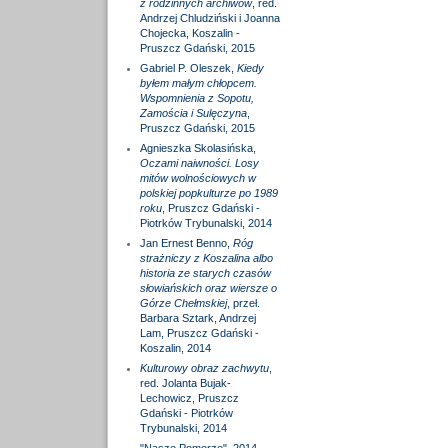
z rodzinnych archiwów
, red.
Andrzej Chludziński i Joanna
Chojecka, Koszalin -
Pruszcz Gdański, 2015
Gabriel P. Oleszek,
Kiedy
byłem małym chłopcem.
Wspomnienia z Sopotu,
Zamościa i Sulęczyna
,
Pruszcz Gdański, 2015
Agnieszka Skolasińska,
Oczami naiwności. Losy
mitów wolnościowych w
polskiej popkulturze po 1989
roku
, Pruszcz Gdański -
Piotrków Trybunalski, 2014
Jan Ernest Benno,
Róg
strażniczy z Koszalina albo
historia ze starych czasów
słowiańskich oraz wiersze o
Górze Chełmskiej
, przeł.
Barbara Sztark, Andrzej
Lam, Pruszcz Gdański -
Koszalin, 2014
Kulturowy obraz zachwytu
,
red. Jolanta Bujak-
Lechowicz, Pruszcz
Gdański - Piotrków
Trybunalski, 2014