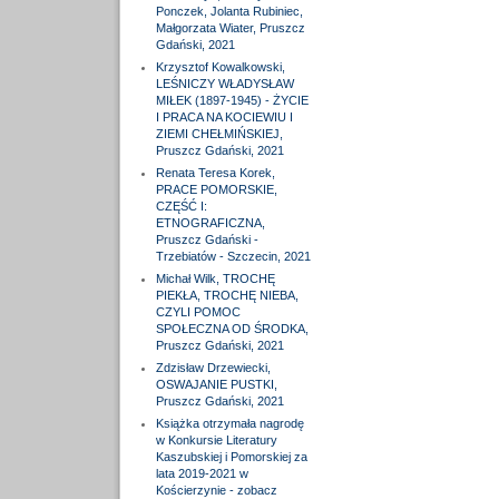
Ponczek, Jolanta Rubiniec,
Małgorzata Wiater, Pruszcz
Gdański, 2021
Krzysztof Kowalkowski,
LEŚNICZY WŁADYSŁAW
MIŁEK (1897-1945) - ŻYCIE
I PRACA NA KOCIEWIU I
ZIEMI CHEŁMIŃSKIEJ,
Pruszcz Gdański, 2021
Renata Teresa Korek,
PRACE POMORSKIE,
CZĘŚĆ I:
ETNOGRAFICZNA,
Pruszcz Gdański -
Trzebiatów - Szczecin, 2021
Michał Wilk, TROCHĘ
PIEKŁA, TROCHĘ NIEBA,
CZYLI POMOC
SPOŁECZNA OD ŚRODKA,
Pruszcz Gdański, 2021
Zdzisław Drzewiecki,
OSWAJANIE PUSTKI,
Pruszcz Gdański, 2021
Książka otrzymała nagrodę
w Konkursie Literatury
Kaszubskiej i Pomorskiej za
lata 2019-2021 w
Kościerzynie - zobacz