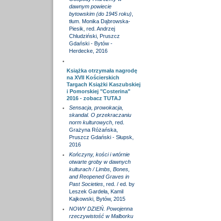
dawnym powiecie
bytowskim (do 1945 roku)
,
tłum. Monika Dąbrowska-
Piesik, red. Andrzej
Chludziński, Pruszcz
Gdański - Bytów -
Herdecke, 2016
Książka otrzymała nagrodę
na XVII Kościerskich
Targach Książki Kaszubskiej
i Pomorskiej "Costerina"
2016 - zobacz
TUTAJ
Sensacja, prowokacja,
skandal. O przekraczaniu
norm kulturowych
, red.
Grażyna Różańska,
Pruszcz Gdański - Słupsk,
2016
Kończyny, kości i wtórnie
otwarte groby w dawnych
kulturach / Limbs, Bones,
and Reopened Graves in
Past Societies
, red. / ed. by
Leszek Gardeła, Kamil
Kajkowski, Bytów, 2015
NOWY DZIEŃ. Powojenna
rzeczywistość w Malborku