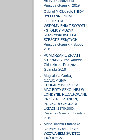
Andrzej Chludziński,
Pruszcz Gdański, 2019
Gabriel P. Oleszek, KIEDY
BYŁEM ŚREDNIM
CHŁOPCEM.
WSPOMNIENIA Z SOPOTU
- STOLICY MUZYKI
ROZRYWKOWEJ LAT
SZEŚĆDZIESIĄTYCH,
Pruszcz Gdański - Sopot,
2019
POMORZANIE ZNANI I
NIEZNANI 2, red. Andrzej
Chludziński, Pruszcz
Gdański, 2019
Magdalena Górka,
CZASOPISMA
EDUKACYJNE POLSKIEJ
MACIERZY SZKOLNEJ W
LONDYNIE REDAGOWANE
PRZEZ ALEKSANDRĘ
PODHORODECKĄ W
LATACH 1970-2006,
Pruszcz Gdański - Londyn,
2019
Maria Jolanta Etmańska,
DZIEJE PARAFII POD
WEZWANIEM ŚWIĘTEJ
TRÓJCY W