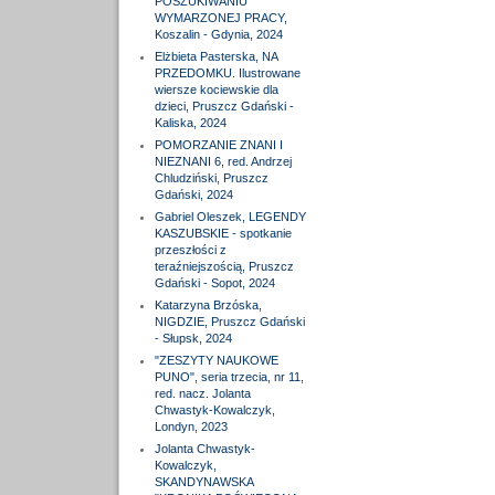
POSZUKIWANIU
WYMARZONEJ PRACY,
Koszalin - Gdynia, 2024
Elżbieta Pasterska, NA
PRZEDOMKU. Ilustrowane
wiersze kociewskie dla
dzieci, Pruszcz Gdański -
Kaliska, 2024
POMORZANIE ZNANI I
NIEZNANI 6, red. Andrzej
Chludziński, Pruszcz
Gdański, 2024
Gabriel Oleszek, LEGENDY
KASZUBSKIE - spotkanie
przeszłości z
teraźniejszością, Pruszcz
Gdański - Sopot, 2024
Katarzyna Brzóska,
NIGDZIE, Pruszcz Gdański
- Słupsk, 2024
"ZESZYTY NAUKOWE
PUNO", seria trzecia, nr 11,
red. nacz. Jolanta
Chwastyk-Kowalczyk,
Londyn, 2023
Jolanta Chwastyk-
Kowalczyk,
SKANDYNAWSKA