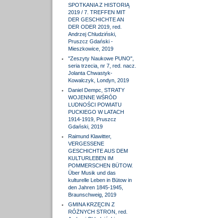
SPOTKANIA Z HISTORIĄ
2019 / 7. TREFFEN MIT
DER GESCHICHTE AN
DER ODER 2019, red.
Andrzej Chludziński,
Pruszcz Gdański -
Mieszkowice, 2019
"Zeszyty Naukowe PUNO",
seria trzecia, nr 7, red. nacz.
Jolanta Chwastyk-
Kowalczyk, Londyn, 2019
Daniel Dempc, STRATY
WOJENNE WŚRÓD
LUDNOŚCI POWIATU
PUCKIEGO W LATACH
1914-1919, Pruszcz
Gdański, 2019
Raimund Klawitter,
VERGESSENE
GESCHICHTE AUS DEM
KULTURLEBEN IM
POMMERSCHEN BÜTOW.
Über Musik und das
kulturelle Leben in Bütow in
den Jahren 1845-1945,
Braunschweig, 2019
GMINA KRZĘCIN Z
RÓŻNYCH STRON, red.