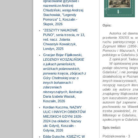
opracowanie językowe i
nazewnicze Andrzej
Chludziński, wstęp Andrzej
Stachowiak, "Legendy
Pomorza" 1, Koszalin -
Słupsk, 2026
Opis:
"ZESZYTY NAUKOWE
Autorka od dawna 
PUNO", seria trzecia, nr 13,
przełomie XIX/XX w. w
red. nacz. Jolanta
ruchu patriotycznego 
Chwastyk-Kowalczyk,
Zygmunt Milski (1856-
Londyn, 2025
Pomorzu i Mazurach
,
Gracjan Bojar-Fijałkowski,
polskiego w Gdańsku (
Z opinii prof. Tade
LEGENDY KOSZALIŃSKIE
W opiniowanej prac
o julkach jamieńskich,
podaje obszerną biogra
wróżkach polanowskich,
Gdańska", i nie pomija
porwaniu księcia, zbójcach z
działalnością w Pozna
Góry Chełmskiej oraz o
innych towarzystwach, 
innych bohaterach i
recepcję naszych lite
zdarzeniach
udało się autorce zna
niezwyczajnych
, ilustracje
znajdujemy Majkowskiego
Daria Izabela Wasiuk,
tym kaszubskim pisarzu
Koszalin, 2026
autorem był zapewne 
pochowaniu na Wawelu
Kordian Kuczma, NAZWY
trzeba powiedzieć, że
ULIC I INNYCH OBIEKTÓW
Milskiego w Gdańsku, 
MIEJSKICH GDYNI 1926-
społecznym w Gdańsku 
2024 (na okładce: Nazwy
ulic Gdyni), Koszalin -
Spis treści:
Gdynia, 2026
Podziękowania - 3
Edda Gutsche, KSIĘŻYC W