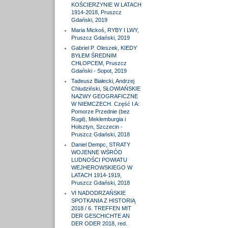
KOŚCIERZYNIE W LATACH
1914-2018, Pruszcz
Gdański, 2019
Maria Mickoś, RYBY I LWY,
Pruszcz Gdański, 2019
Gabriel P. Oleszek, KIEDY
BYŁEM ŚREDNIM
CHŁOPCEM, Pruszcz
Gdański - Sopot, 2019
Tadeusz Białecki, Andrzej
Chludziński, SŁOWIAŃSKIE
NAZWY GEOGRAFICZNE
W NIEMCZECH. Część I A:
Pomorze Przednie (bez
Rugii), Meklemburgia i
Holsztyn, Szczecin -
Pruszcz Gdański, 2018
Daniel Dempc, STRATY
WOJENNE WŚRÓD
LUDNOŚCI POWIATU
WEJHEROWSKIEGO W
LATACH 1914-1919,
Pruszcz Gdański, 2018
VI NADODRZAŃSKIE
SPOTKANIA Z HISTORIĄ
2018 / 6. TREFFEN MIT
DER GESCHICHTE AN
DER ODER 2018, red.