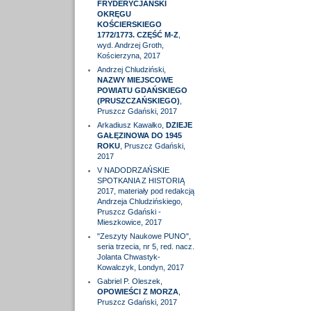
FRYDERYCJAŃSKI
OKRĘGU
KOŚCIERSKIEGO
1772/1773. CZĘŚĆ M-Z
,
wyd. Andrzej Groth,
Kościerzyna, 2017
Andrzej Chludziński,
NAZWY MIEJSCOWE
POWIATU GDAŃSKIEGO
(PRUSZCZAŃSKIEGO)
,
Pruszcz Gdański, 2017
Arkadiusz Kawałko,
DZIEJE
GAŁĘZINOWA DO 1945
ROKU
, Pruszcz Gdański,
2017
V NADODRZAŃSKIE
SPOTKANIA Z HISTORIĄ
2017, materiały pod redakcją
Andrzeja Chludzińskiego,
Pruszcz Gdański -
Mieszkowice, 2017
"Zeszyty Naukowe PUNO",
seria trzecia, nr 5, red. nacz.
Jolanta Chwastyk-
Kowalczyk, Londyn, 2017
Gabriel P. Oleszek,
OPOWIEŚCI Z MORZA
,
Pruszcz Gdański, 2017