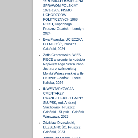
"KRONIKA POŚWIĘCONA
SPRAWOM POLSKIM"
1971-1985. PISMO
UCHODŹCÓW
POLITYCZNYCH 1968
ROKU, Kopenhaga -
Pruszcz Gdański - Londyn,
2024
Ewa Pisarska, UCIECZKA
PO MIŁOŚĆ, Pruszcz
Gdański, 2024
Zofia Czarnowska, WIEŚ
PIECE w promieniu kościoła
Najświętszego Serca Pana
Jezusa z twórczością
Moniki Wałaszewskiej w tle,
Pruszcz Gdański - Piece -
Kaliska, 2024
INWENTARYZACJA
CMENTARZY
EWANGELICKICH GMINY
SŁUPSK, red. Andrzej
Stachowiak, Pruszcz
Gdański - Słupsk - Gdańsk -
Warszawa, 2023
Zdzisław Drzewiecki,
BEZSENNOŚĆ, Pruszcz
Gdański, 2023