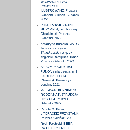
WOJEWÓDZTWO
POMORSKIE
ILUSTROWANE, Pruszcz
Gdański - Słupsk - Gdańsk,
2022
POMORZANIE ZNANI I
NIEZNANI 4, red. Andrzej
Chludziński, Pruszcz
Gdański, 2022
Katarzyna Brzóska, WYRD,
tłumaczenie cyklu
Skandynawia
na język
angielski Remigiusz Tkacz,
Pruszcz Gdański, 2022
"ZESZYTY NAUKOWE
PUNO", seria trzecia, nr 9,
red. nacz. Jolanta
Chwastyk-Kowalczyk,
Londyn, 2021
Michał Wilk, BLIŹNIACZKI.
RODZINNA INSTRUKCJA
OBSŁUGI, Pruszcz
Gdański, 2022
Renata G. Kania,
LITERACKIE PRZYSTANKI,
Pruszcz Gdański, 2021
Roch Pałubicki, BIBER-
PAŁUBICCY. DZIEJE