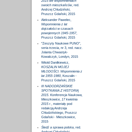
2015 we wspomnieniach
swoich mieszkańców
, red.
Andrzej Chludziński,
Pruszcz Gdański, 2015
Aleksander Pawelec,
Wspomnienia z lat
dojrzałości w czasach
powojennych 1945-1957
,
Pruszcz Gdański, 2015
"Zeszyty Naukowe PUNO",
seria trzecia, nr 3, red. nacz.
Jolanta Chwastyk-
Kowalczyk, Londyn, 2015
Witold Danilkiewicz,
KOSZALIN MOJEJ
MŁODOŚCI. Wspomnienia z
lat 1955-1980
, Koszalin -
Pruszcz Gdański, 2015
III NADODRZAŃSKIE
SPOTKANIA Z HISTORIĄ
2015. Konferencja Naukowa,
Mieszkowice, 17 kwietnia
2015 r.
, materiały pod
redakcją Andrzeja
Chludzińskiego, Pruszcz
Gdański - Mieszkowice,
2015
Śledź a sprawa polska
, red.
Andrzej Chludziński,