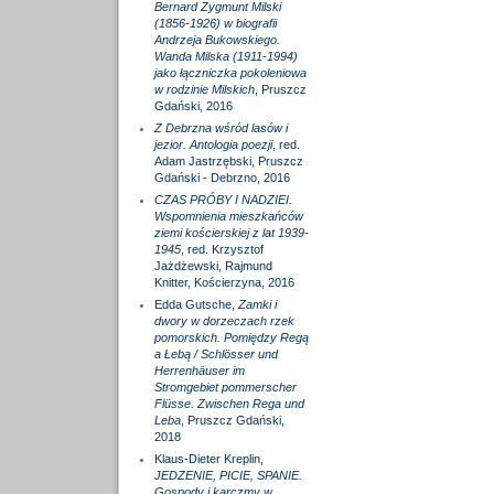
Bernard Zygmunt Milski
(1856-1926) w biografii
Andrzeja Bukowskiego.
Wanda Milska (1911-1994)
jako łączniczka pokoleniowa
w rodzinie Milskich
, Pruszcz
Gdański, 2016
Z Debrzna wśród lasów i
jezior. Antologia poezji
, red.
Adam Jastrzębski, Pruszcz
Gdański - Debrzno, 2016
CZAS PRÓBY I NADZIEI.
Wspomnienia mieszkańców
ziemi kościerskiej z lat 1939-
1945
, red. Krzysztof
Jażdżewski, Rajmund
Knitter, Kościerzyna, 2016
Edda Gutsche,
Zamki i
dwory w dorzeczach rzek
pomorskich. Pomiędzy Regą
a Łebą / Schlösser und
Herrenhäuser im
Stromgebiet pommerscher
Flüsse. Zwischen Rega und
Leba
, Pruszcz Gdański,
2018
Klaus-Dieter Kreplin,
JEDZENIE, PICIE, SPANIE.
Gospody i karczmy w