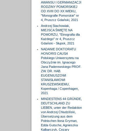
AWANSU I GERMANIZACJI
RODZINY POMORSKIEJ
OD XVIII DO XX WIEKU,
"Monografie Pomorskie" nr
4, Pruszcz Gdański, 2021
Andrzej Stachowiak,
MIEJSCA ŚWIĘTE NA
POMORZU, "Etnografia dla
Każdego" nr 4, Pruszcz
Gdański - Słupsk, 2021
NADANIE DOKTORATU
HONORIS CAUSA
Polskiego Uniwersytetu na
Obczyźnie im. Ignacego
Jana Paderewskiego PROF.
ZW. DR. HAB.
EUGENIUSZOWI
STANISŁAWOWI
KRUSZEWSKIEMU,
Kopenhaga / Copenhagen,
2021
MINDESTENS 44 GRÜNDE,
DEUTSCHLAND ZU
LIEBEN, unter der Redaktion
von Andrzej Chludziński,
Übersetzung aus dem
Polnischen Ilona Gryman,
Edda Gutsche, Agnieszka
Kalbarczyk, Cezary