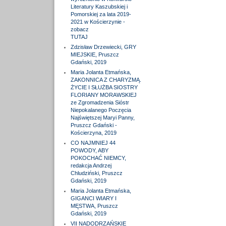
Literatury Kaszubskiej i
Pomorskiej za lata 2019-
2021 w Kościerzynie -
zobacz
TUTAJ
Zdzisław Drzewiecki, GRY
MIEJSKIE, Pruszcz
Gdański, 2019
Maria Jolanta Etmańska,
ZAKONNICA Z CHARYZMĄ.
ŻYCIE I SŁUŻBA SIOSTRY
FLORIANY MORAWSKIEJ
ze Zgromadzenia Sióstr
Niepokalanego Poczęcia
Najświętszej Maryi Panny,
Pruszcz Gdański -
Kościerzyna, 2019
CO NAJMNIEJ 44
POWODY, ABY
POKOCHAĆ NIEMCY,
redakcja Andrzej
Chludziński, Pruszcz
Gdański, 2019
Maria Jolanta Etmańska,
GIGANCI WIARY I
MĘSTWA, Pruszcz
Gdański, 2019
VII NADODRZAŃSKIE