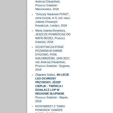
Andrzej Chludziński,
Pruszcz Gdański -
Mieszkowice, 2018
"Zeszyty Naukowe PUNO",
seria trzecia, nr 6, red. nacz.
Jolanta Chwastyk-
Kowalczyk, Londyn, 2018
Maria Jolanta Etmańska,
JESZCZE POWRÓCISZ DO
MATKI BOŻEJ, Pruszcz
Gdański, 2018
OCHOTNICZA STRAŻ
POŻARNA W GMINIE
DYGOWO, POW.
KOŁOBRZESKI, 1945-2017,
red. Andrzej Chludziński,
Pruszcz Gdański - Dygowo,
2018
Zbigniew Sobisz,
90-LECIE
LIGI OCHRONY
PRZYRODY. JÓZEF
CIEPLIK - TWÓRCA I
DZIAŁACZ LOP W
REGIONIE SŁUPSKIM
,
Pruszcz Gdański - Słupsk,
2018
KOSYNIERZY Z "DARU
POMORZA" ZAWSZE