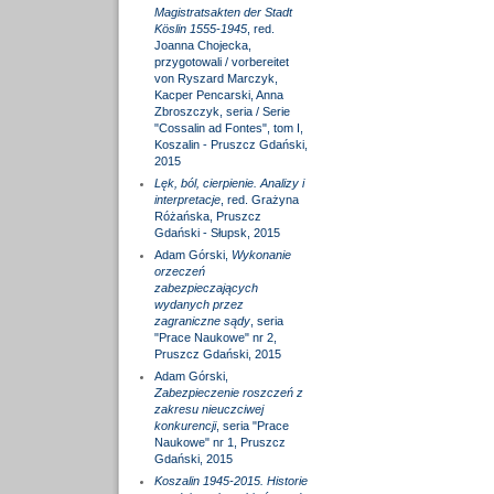
Magistratsakten der Stadt
Köslin 1555-1945
, red.
Joanna Chojecka,
przygotowali / vorbereitet
von Ryszard Marczyk,
Kacper Pencarski, Anna
Zbroszczyk, seria / Serie
"Cossalin ad Fontes", tom I,
Koszalin - Pruszcz Gdański,
2015
Lęk, ból, cierpienie. Analizy i
interpretacje
, red. Grażyna
Różańska, Pruszcz
Gdański - Słupsk, 2015
Adam Górski,
Wykonanie
orzeczeń
zabezpieczających
wydanych przez
zagraniczne sądy
, seria
"Prace Naukowe" nr 2,
Pruszcz Gdański, 2015
Adam Górski,
Zabezpieczenie roszczeń z
zakresu nieuczciwej
konkurencji
, seria "Prace
Naukowe" nr 1, Pruszcz
Gdański, 2015
Koszalin 1945-2015. Historie