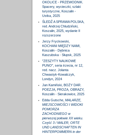
OKOLICE - PRZEWODNIK.
Spacery, wycieczki, szlaki
turystyczne, Koszalin -
Ustka, 2025
ŚLEDŹ A SPRAWA POLSKA,
red. Andrzej Chludziński,
Koszalin, 2025, wydanie II
rozszerzone
Jerzy Fryckowski,
KOCHANI MIĘDZY NAMI,
Koszalin - Dębnica
Kaszubska - Słupsk, 2025
"ZESZYTY NAUKOWE
PUNO", seria trzecia, nr 12,
red. nacz. Jolanta
Chwastyk-Kowalczyk,
Londyn, 2024
Jan Kamiński, BOŻY DAR.
POEZJA, PROZA, OBRAZY,
Koszalin - Sierakowice, 2025
Edda Gutsche,
MALARZE,
MIEJSCOWOŚCI I WIDOKI
POMORZA
ZACHODNIEGO w
pierwszej połowie XX wieku.
Część 3 / MALER, ORTE
UND LANDSCHAFTEN IN
HINTERPOMMERN in der