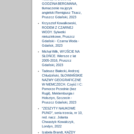
GODZINA BERGMANA,
tłumaczenie na język
angielski Remigiusz Tkacz,
Pruszcz Gdański, 2023
Krzysztof Kowalkowski,
RODEM Z CZARNEJ
WODY. Sylwetki
nietuzinkowe, Pruszcz
Gdański - Czarna Woda -
Gdańsk, 2023
Michał Wilk, WYJŚCIE NA
SŁOŃCE. Wiersze z lat
2005-2016, Pruszcz
Gdański, 2023
Tadeusz Białecki, Andrzej
Chludziński, SŁOWIAŃSKIE
NAZWY GEOGRAFICZNE
W NIEMCZECH. Część I C:
Pomorze Przednie (bez
Rugii), Meklemburgia i
Holsztyn, Szczecin -
Pruszcz Gdański, 2023
"ZESZYTY NAUKOWE
PUNO", seria trzecia, nr 10,
red. nacz. Jolanta
Chwastyk-Kowalczyk,
Londyn, 2022
Izabela Brandt, KAŻDY