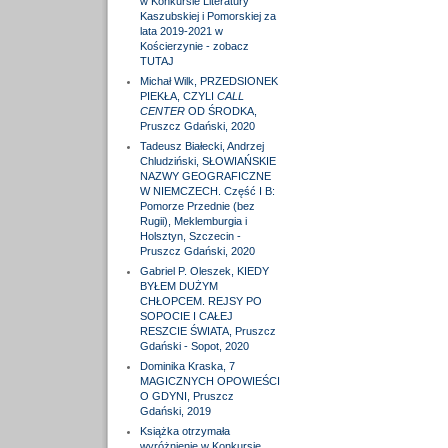
w Konkursie Literatury
Kaszubskiej i Pomorskiej za
lata 2019-2021 w
Kościerzynie - zobacz
TUTAJ
Michał Wilk, PRZEDSIONEK
PIEKŁA, CZYLI
CALL
CENTER
OD ŚRODKA,
Pruszcz Gdański, 2020
Tadeusz Białecki, Andrzej
Chludziński, SŁOWIAŃSKIE
NAZWY GEOGRAFICZNE
W NIEMCZECH. Część I B:
Pomorze Przednie (bez
Rugii), Meklemburgia i
Holsztyn, Szczecin -
Pruszcz Gdański, 2020
Gabriel P. Oleszek, KIEDY
BYŁEM DUŻYM
CHŁOPCEM. REJSY PO
SOPOCIE I CAŁEJ
RESZCIE ŚWIATA, Pruszcz
Gdański - Sopot, 2020
Dominika Kraska, 7
MAGICZNYCH OPOWIEŚCI
O GDYNI, Pruszcz
Gdański, 2019
Książka otrzymała
wyróżnienie w Konkursie