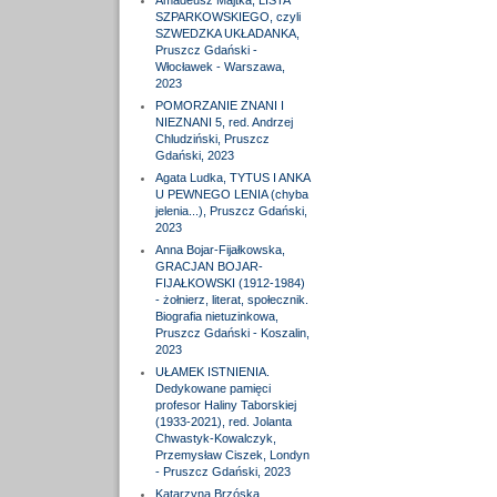
Amadeusz Majtka, LISTA
SZPARKOWSKIEGO, czyli
SZWEDZKA UKŁADANKA,
Pruszcz Gdański -
Włocławek - Warszawa,
2023
POMORZANIE ZNANI I
NIEZNANI 5, red. Andrzej
Chludziński, Pruszcz
Gdański, 2023
Agata Ludka, TYTUS I ANKA
U PEWNEGO LENIA (chyba
jelenia...), Pruszcz Gdański,
2023
Anna Bojar-Fijałkowska,
GRACJAN BOJAR-
FIJAŁKOWSKI (1912-1984)
- żołnierz, literat, społecznik.
Biografia nietuzinkowa,
Pruszcz Gdański - Koszalin,
2023
UŁAMEK ISTNIENIA.
Dedykowane pamięci
profesor Haliny Taborskiej
(1933-2021), red. Jolanta
Chwastyk-Kowalczyk,
Przemysław Ciszek, Londyn
- Pruszcz Gdański, 2023
Katarzyna Brzóska,