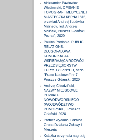
Aleksander Pawłowicz
Władimirski, OPISANIE
TOPOGRAFII MEDYCZNEJ
MIASTECZKA KĘPNA 1815,
przekład Andrzej i Ludwika
Malińscy, red. Andrzej
Maliński, Pruszcz Gdański -
Poznań, 2020
Paulina Prędotka, PUBLIC
RELATIONS.
DŁUGOFALOWA
KOMUNIKACJA
WSPIERAJĄCA ROZWÓJ
PRZEDSIĘBIORSTW
TURYSTYCZNYCH, seria
"Prace Naukowe" nr 7,
Pruszcz Gdański, 2020
Andrzej Chludziński,
NAZWY MIEJSCOWE
POWIATU
NOWODWORSKIEGO
(WOJEWÓDZTWO
POMORSKIE), Pruszcz
Gdański, 2020
Partner wydania: Lokalna
Grupa Działania Żuławy i
Mierzeja
Książka otrzymała nagrodę