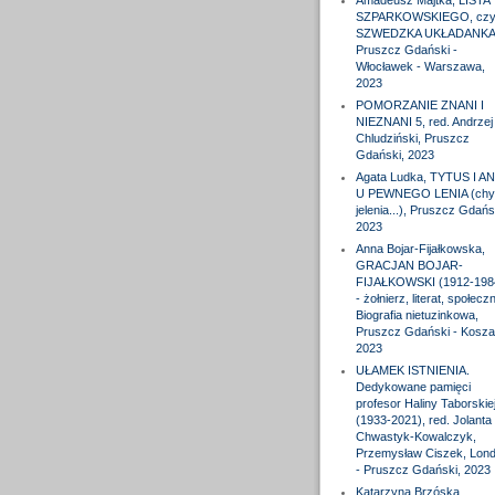
Amadeusz Majtka, LISTA
SZPARKOWSKIEGO, czyl
SZWEDZKA UKŁADANKA
Pruszcz Gdański -
Włocławek - Warszawa,
2023
POMORZANIE ZNANI I
NIEZNANI 5, red. Andrzej
Chludziński, Pruszcz
Gdański, 2023
Agata Ludka, TYTUS I A
U PEWNEGO LENIA (chy
jelenia...), Pruszcz Gdańs
2023
Anna Bojar-Fijałkowska,
GRACJAN BOJAR-
FIJAŁKOWSKI (1912-198
- żołnierz, literat, społeczn
Biografia nietuzinkowa,
Pruszcz Gdański - Koszal
2023
UŁAMEK ISTNIENIA.
Dedykowane pamięci
profesor Haliny Taborskie
(1933-2021), red. Jolanta
Chwastyk-Kowalczyk,
Przemysław Ciszek, Lon
- Pruszcz Gdański, 2023
Katarzyna Brzóska,