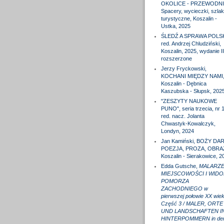
OKOLICE - PRZEWODNI
Spacery, wycieczki, szlak
turystyczne, Koszalin -
Ustka, 2025
ŚLEDŹ A SPRAWA POLS
red. Andrzej Chludziński,
Koszalin, 2025, wydanie II
rozszerzone
Jerzy Fryckowski,
KOCHANI MIĘDZY NAMI
Koszalin - Dębnica
Kaszubska - Słupsk, 202
"ZESZYTY NAUKOWE
PUNO", seria trzecia, nr 1
red. nacz. Jolanta
Chwastyk-Kowalczyk,
Londyn, 2024
Jan Kamiński, BOŻY DAR
POEZJA, PROZA, OBRA
Koszalin - Sierakowice, 2
Edda Gutsche,
MALARZE
MIEJSCOWOŚCI I WIDO
POMORZA
ZACHODNIEGO w
pierwszej połowie XX wiek
Część 3 / MALER, ORTE
UND LANDSCHAFTEN I
HINTERPOMMERN in de