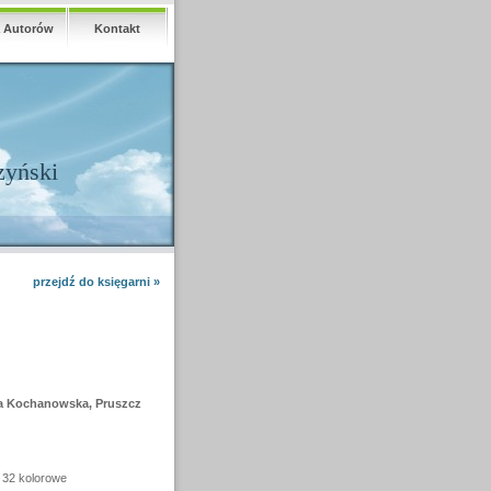
a Autorów
Kontakt
zyński
przejdź do księgarni »
na Kochanowska, Pruszcz
+ 32 kolorowe