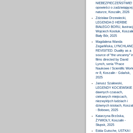
NIEBEZPIECZEŃSTWIE! 
opowieści o zadziwiającej
naturze, Koszalin, 2026
Zdzisław Drzewiecki,
LEGENDA O HERBIE
BIAŁEGO BORU, ilustracj
Wojciech Kostiuk, Koszali
Biały Bór, 2025
Magdalena Wanda
Zegarlińska, LYNCHLAN
REVISITED. Duality as a
source of "the uncanny" i
films directed by David
Lynch, seria "Prace
Naukowe / Scientific Wor
nr 8, Koszalin - Gdańsk,
2025
Janusz Szalewski,
LEGENDY KOCIEWSKIE 
dawnych czasach,
ciekawych miejscach,
niezwykłych ludziach i
dziwnych istotach, Koszal
- Bobowo, 2025
Katarzyna Brzóska,
ŻYWIOŁY, Koszalin -
Słupsk, 2025
Edda Gutsche, USTKA I