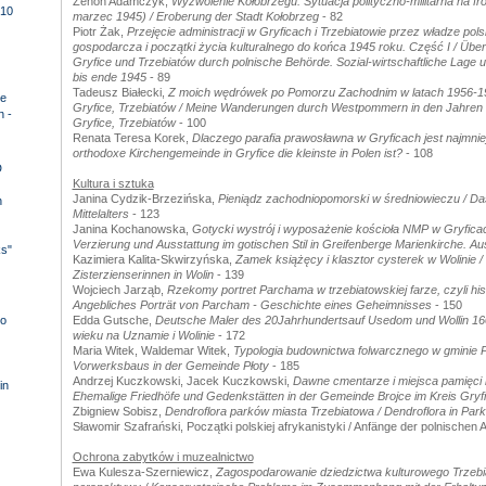
Zenon Adamczyk,
Wyzwolenie Kołobrzegu. Sytuacja polityczno-militarna na f
10
marzec 1945) / Eroberung der Stadt Kołobrzeg
- 82
Piotr Żak,
Przejęcie administracji w Gryficach i Trzebiatowie przez władze pol
gospodarcza i początki życia kulturalnego do końca 1945 roku. Część I / Übe
Gryfice und Trzebiatów durch polnische Behörde. Sozial-wirtschaftliche Lage 
bis ende 1945
- 89
Tadeusz Białecki,
Z moich wędrówek po Pomorzu Zachodnim w latach 1956-1
e
Gryfice, Trzebiatów / Meine Wanderungen durch Westpommern in den Jahren
n -
Gryfice, Trzebiatów
- 100
Renata Teresa Korek,
Dlaczego parafia prawosławna w Gryficach jest najmni
orthodoxe Kirchengemeinde in Gryfice die kleinste in Polen ist?
- 108
D
Kultura i sztuka
Janina Cydzik-Brzezińska,
Pieniądz zachodniopomorski w średniowieczu / D
n
Mittelalters
- 123
Janina Kochanowska,
Gotycki wystrój i wyposażenie kościoła NMP w Gryfica
Verzierung und Ausstattung im gotischen Stil in Greifenberge Marienkirche. A
ks"
Kazimiera Kalita-Skwirzyńska,
Zamek książęcy i klasztor cysterek w Wolinie /
Zisterzienserinnen in Wolin
- 139
Wojciech Jarząb,
Rzekomy portret Parchama w trzebiatowskiej farze, czyli hist
Angebliches Porträt von Parcham - Geschichte eines Geheimnisses
- 150
o
Edda Gutsche,
Deutsche Maler des 20Jahrhundertsauf Usedom und Wollin 16
wieku na Uznamie i Wolinie
- 172
Maria Witek, Waldemar Witek,
Typologia budownictwa folwarcznego w gminie Pł
Vorwerksbaus in der Gemeinde Płoty
- 185
Andrzej Kuczkowski, Jacek Kuczkowski,
Dawne cmentarze i miejsca pamięci n
in
Ehemalige Friedhöfe und Gedenkstätten in der Gemeinde Brojce im Kreis Gryf
Zbigniew Sobisz,
Dendroflora parków miasta Trzebiatowa / Dendroflora in Park
Sławomir Szafrański, Początki polskiej afrykanistyki / Anfänge der polnischen Af
Ochrona zabytków i muzealnictwo
Ewa Kulesza-Szerniewicz,
Zagospodarowanie dziedzictwa kulturowego Trzebia