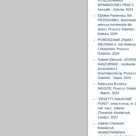
POSZUKIWANIU
WYMARZONEJ PRACY,
Koszalin - Gdynia, 2024
Elżbieta Pasterska, NA
PRZEDOMKU. Ilustrowan
wiersze kociewskie dla
dzieci, Pruszcz Gdański -
Kaliska, 2024
POMORZANIE ZNANI I
NIEZNANI 6, red. Andrzej
Chludziński, Pruszcz
Gdański, 2024
Gabriel Oleszek, LEGEN
KASZUBSKIE - spotkanie
przeszłości z
teraźniejszością, Pruszcz
Gdański - Sopot, 2024
Katarzyna Brzóska,
NIGDZIE, Pruszcz Gdańs
- Słupsk, 2024
"ZESZYTY NAUKOWE
PUNO", seria trzecia, nr 1
red. nacz. Jolanta
Chwastyk-Kowalczyk,
Londyn, 2023
Jolanta Chwastyk-
Kowalczyk,
SKANDYNAWSKA