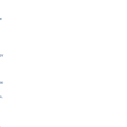
e
DY
ki
1,