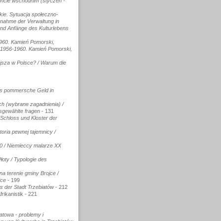
roncie wschodnim (styczeń -
skie. Sytuacja społeczno-
rnahme der Verwaltung in
und Anfänge des Kulturlebens
960. Kamień Pomorski,
 1956-1960. Kamień Pomorski,
ejsza w Polsce? / Warum die
as pommersche Geld in
ch (wybrane zagadnienia) /
usgewählte fragen
- 131
 Schloss und Kloster der
oria pewnej tajemnicy /
0 / Niemieccy malarze XX
oty / Typologie des
a terenie gminy Brojce /
ice
- 199
s der Stadt Trzebiatów
- 212
rikanistik - 221
towa - problemy i