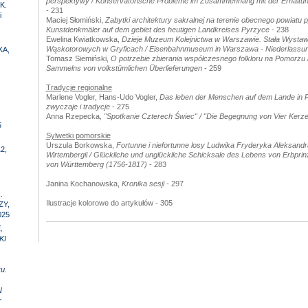
perspektywy / Konservatorische Probleme im Zusammenhang mit der Erhaltung
K.
- 231
i
Maciej Słomiński,
Zabytki architektury sakralnej na terenie obecnego powiatu 
Kunstdenkmäler auf dem gebiet des heutigen Landkreises Pyrzyce
- 238
Ewelina Kwiatkowska,
Dzieje Muzeum Kolejnictwa w Warszawie. Stała Wystaw
Wąskotorowych w Gryficach / Eisenbahnmuseum in Warszawa - Niederlassun
KA,
Tomasz Siemiński,
O potrzebie zbierania współczesnego folkloru na Pomorzu 
Sammelns von volkstümlichen Überlieferungen
- 259
Tradycje regionalne
Marlene Vogler, Hans-Udo Vogler,
Das leben der Menschen auf dem Lande in 
,
zwyczaje i tradycje
- 275
Anna Rzepecka,
"Spotkanie Czterech Świec" / "Die Begegnung von Vier Kerz
5
Sylwetki pomorskie
Urszula Borkowska,
Fortunne i niefortunne losy Ludwika Fryderyka Aleksandr
2,
Wirtembergii / Glückliche und unglückliche Schicksale des Lebens von Erbprin
von Württemberg (1756-1817)
- 283
Janina Kochanowska,
Kronika sesji
- 297
.
Ilustracje kolorowe do artykułów - 305
ZY,
025
,
KI
u.
N
r