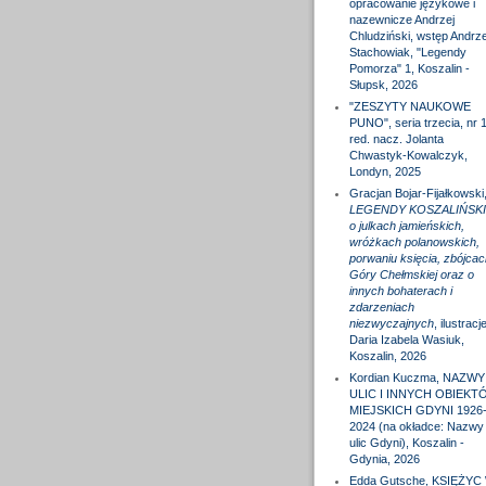
opracowanie językowe i
nazewnicze Andrzej
Chludziński, wstęp Andrze
Stachowiak, "Legendy
Pomorza" 1, Koszalin -
Słupsk, 2026
"ZESZYTY NAUKOWE
PUNO", seria trzecia, nr 1
red. nacz. Jolanta
Chwastyk-Kowalczyk,
Londyn, 2025
Gracjan Bojar-Fijałkowski
LEGENDY KOSZALIŃSKI
o julkach jamieńskich,
wróżkach polanowskich,
porwaniu księcia, zbójcac
Góry Chełmskiej oraz o
innych bohaterach i
zdarzeniach
niezwyczajnych
, ilustracj
Daria Izabela Wasiuk,
Koszalin, 2026
Kordian Kuczma, NAZWY
ULIC I INNYCH OBIEKT
MIEJSKICH GDYNI 1926
2024 (na okładce: Nazwy
ulic Gdyni), Koszalin -
Gdynia, 2026
Edda Gutsche, KSIĘŻYC