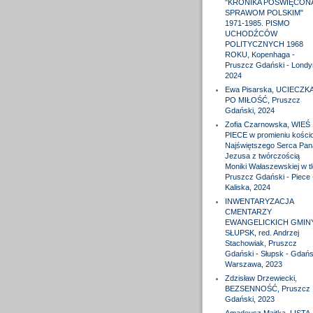
"KRONIKA POŚWIĘCON
SPRAWOM POLSKIM"
1971-1985. PISMO
UCHODŹCÓW
POLITYCZNYCH 1968
ROKU, Kopenhaga -
Pruszcz Gdański - Londy
2024
Ewa Pisarska, UCIECZK
PO MIŁOŚĆ, Pruszcz
Gdański, 2024
Zofia Czarnowska, WIEŚ
PIECE w promieniu kościo
Najświętszego Serca Pan
Jezusa z twórczością
Moniki Wałaszewskiej w tl
Pruszcz Gdański - Piece 
Kaliska, 2024
INWENTARYZACJA
CMENTARZY
EWANGELICKICH GMIN
SŁUPSK, red. Andrzej
Stachowiak, Pruszcz
Gdański - Słupsk - Gdańs
Warszawa, 2023
Zdzisław Drzewiecki,
BEZSENNOŚĆ, Pruszcz
Gdański, 2023