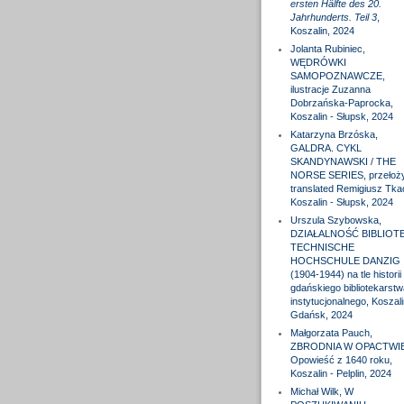
ersten Hälfte des 20.
Jahrhunderts. Teil 3
,
Koszalin, 2024
Jolanta Rubiniec,
WĘDRÓWKI
SAMOPOZNAWCZE,
ilustracje Zuzanna
Dobrzańska-Paprocka,
Koszalin - Słupsk, 2024
Katarzyna Brzóska,
GALDRA. CYKL
SKANDYNAWSKI / THE
NORSE SERIES, przełożył
translated Remigiusz Tka
Koszalin - Słupsk, 2024
Urszula Szybowska,
DZIAŁALNOŚĆ BIBLIOTE
TECHNISCHE
HOCHSCHULE DANZIG
(1904-1944) na tle historii
gdańskiego bibliotekarstw
instytucjonalnego, Koszali
Gdańsk, 2024
Małgorzata Pauch,
ZBRODNIA W OPACTWIE
Opowieść z 1640 roku,
Koszalin - Pelplin, 2024
Michał Wilk, W