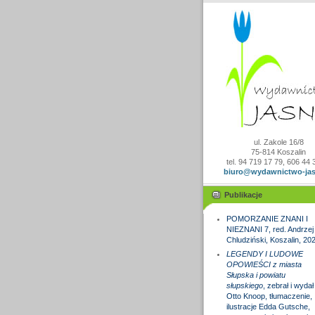
ul. Zakole 16/8
75-814 Koszalin
tel. 94 719 17 79, 606 44 
biuro@wydawnictwo-jas
Publikacje
POMORZANIE ZNANI I
NIEZNANI 7, red. Andrzej
Chludziński, Koszalin, 20
LEGENDY I LUDOWE
OPOWIEŚCI z miasta
Słupska i powiatu
słupskiego
, zebrał i wydał
Otto Knoop, tłumaczenie,
ilustracje Edda Gutsche,