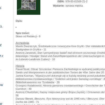
ISBN:
978-83-61508-21-2
Wydanie:
oprawa miękka
j
Opis:
3,
Spis treści:
Słowo od Redakcji - 8
,
Archeologia
E
Marek Dworaczyk,
Średniowieczna i nowożytna fosa Gryfic / Der mittelalterlic
Stadtgraben in Gryfice
- 11
Andrzej Janowski,
Stan i perspektywy badań nad okresem wczesnego średnio
h z
łobeskiego / Heutiger Stand und Zukunftsperspektiven der Untersuchungen in S
im Łobeski-Landkreis (Labes)
- 16
Historia
Paweł Szulc,
Obraz Szczecina i Pomorza Zachodniego w wybranej publicystyce 
e
Stettin und Westpommern in der publizistischen Texten der 40er Jahre des 20
Janina Kosman,
"Wypożyczeń dokonuje się w każdą niedzielę przed południe
bibliotekarstwa trzebiatowskiego / "Geliehen wird jeden Samstag vormittags". 
Bibliothekswesens vor Trzebiatów
- 39
ÓW
Grzegorz Kwiatkowski,
Historia garnizonu trzebiatowskiego / Geschichte der 
-
Garnison
- 49
Andrzej Chludziński,
Nazwy miejscowe gminy Brojce (wybór) / Ortsnamen der
56
Dariusz Bienek,
Bieczyno. Rys historyczny wsi do 1945 roku / Bieczyno. Eine
Dorfes bis 1945
- 71
 W