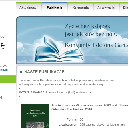
Aktualności
Publikacje
Księgarnia
Antykwariat
Dl
Życie bez książek
jest jak stół bez nóg.
Konstanty Ildefons Gałc
39 28
ne.pl
NASZE PUBLIKACJE
Tu znajdziecie Państwo wszystkie publikacje naszego wydawnictwa
w kolejności ich pojawiania się: od najnowszej do najstarszej.
WYSZUKIWARKA: klawisz Control (Ctrl) + klawisz F
26
Trzebiatów - spotkania pomorskie 2009
, red. Jani
Gdański - Trzebiatów, 2010
Format:
B5
Liczba stron:
296 czarno-białych z ilustracjami 