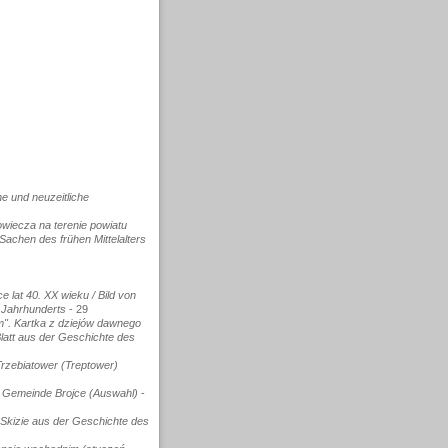
he und neuzeitliche
wiecza na terenie powiatu
achen des frühen Mittelalters
lat 40. XX wieku / Bild von
. Jahrhunderts
- 29
m". Kartka z dziejów dawnego
Blatt aus der Geschichte des
Trzebiatower (Treptower)
 Gemeinde Brojce (Auswahl)
-
 Skizie aus der Geschichte des