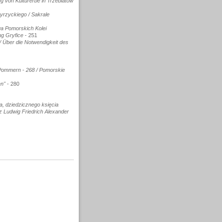
 von Kulturerbe in Trzebiatów
pyrzyckiego / Sakrale
a Pomorskich Kolei
g Gryfice
- 251
/ Über die Notwendigkeit des
Pommern - 268 / Pomorskie
en"
- 280
a, dziedzicznego księcia
z Ludwig Friedrich Alexander