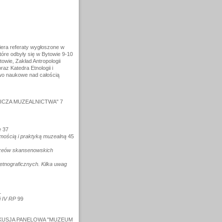
era referaty wygłoszone w
óre odbyły się w Bytowie 9-10
owie, Zakład Antropologii
raz Katedra Etnologii i
two naukowe nad całością
ICZA MUZEALNICTWA" 7
e
37
omością i praktyką muzealną
45
muzeów skansenowskich
tnograficznych. Kilka uwag
1
 IV RP
99
KUSJA PANELOWA "MUZEUM