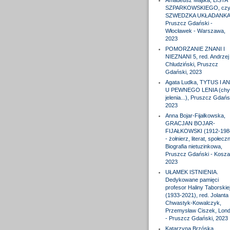
Amadeusz Majtka, LISTA
SZPARKOWSKIEGO, czyl
SZWEDZKA UKŁADANKA
Pruszcz Gdański -
Włocławek - Warszawa,
2023
POMORZANIE ZNANI I
NIEZNANI 5, red. Andrzej
Chludziński, Pruszcz
Gdański, 2023
Agata Ludka, TYTUS I A
U PEWNEGO LENIA (chy
jelenia...), Pruszcz Gdańs
2023
Anna Bojar-Fijałkowska,
GRACJAN BOJAR-
FIJAŁKOWSKI (1912-198
- żołnierz, literat, społeczn
Biografia nietuzinkowa,
Pruszcz Gdański - Koszal
2023
UŁAMEK ISTNIENIA.
Dedykowane pamięci
profesor Haliny Taborskie
(1933-2021), red. Jolanta
Chwastyk-Kowalczyk,
Przemysław Ciszek, Lon
- Pruszcz Gdański, 2023
Katarzyna Brzóska,