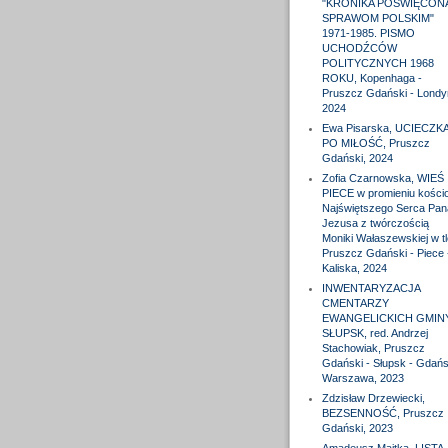
"KRONIKA POŚWIĘCON
SPRAWOM POLSKIM"
1971-1985. PISMO
UCHODŹCÓW
POLITYCZNYCH 1968
ROKU, Kopenhaga -
Pruszcz Gdański - Londy
2024
Ewa Pisarska, UCIECZK
PO MIŁOŚĆ, Pruszcz
Gdański, 2024
Zofia Czarnowska, WIEŚ
PIECE w promieniu kościo
Najświętszego Serca Pan
Jezusa z twórczością
Moniki Wałaszewskiej w tl
Pruszcz Gdański - Piece 
Kaliska, 2024
INWENTARYZACJA
CMENTARZY
EWANGELICKICH GMIN
SŁUPSK, red. Andrzej
Stachowiak, Pruszcz
Gdański - Słupsk - Gdańs
Warszawa, 2023
Zdzisław Drzewiecki,
BEZSENNOŚĆ, Pruszcz
Gdański, 2023