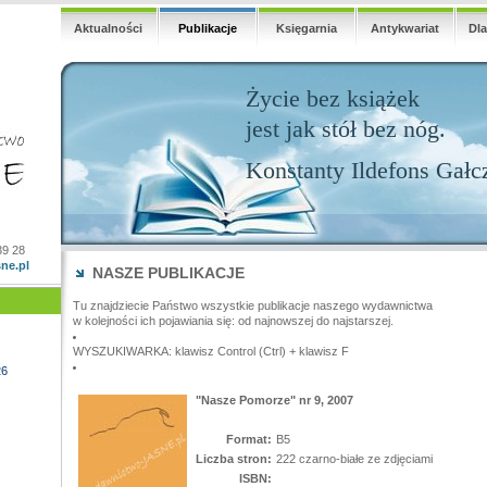
Aktualności
Publikacje
Księgarnia
Antykwariat
Dl
Życie bez książek
jest jak stół bez nóg.
Konstanty Ildefons Gałc
39 28
ne.pl
NASZE PUBLIKACJE
Tu znajdziecie Państwo wszystkie publikacje naszego wydawnictwa
w kolejności ich pojawiania się: od najnowszej do najstarszej.
WYSZUKIWARKA: klawisz Control (Ctrl) + klawisz F
26
"Nasze Pomorze" nr 9, 2007
Format:
B5
Liczba stron:
222 czarno-białe ze zdjęciami
ISBN: