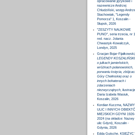
opracowanie językowe i
nazewnicze Andrzej
Chludziński, wstęp Andrze
Stachowiak, "Legendy
Pomorza" 1, Koszalin -
Słupsk, 2026
"ZESZYTY NAUKOWE
PUNO", seria trzecia, nr 1
red. nacz. Jolanta
Chwastyk-Kowalczyk,
Londyn, 2025
Gracjan Bojar-Fijałkowski
LEGENDY KOSZALIŃSKI
o julkach jamieńskich,
wróżkach polanowskich,
porwaniu księcia, zbójcac
Góry Chełmskiej oraz o
innych bohaterach i
zdarzeniach
niezwyczajnych
, ilustracj
Daria Izabela Wasiuk,
Koszalin, 2026
Kordian Kuczma, NAZWY
ULIC I INNYCH OBIEKT
MIEJSKICH GDYNI 1926
2024 (na okładce: Nazwy
ulic Gdyni), Koszalin -
Gdynia, 2026
Edda Gutsche, KSIĘŻYC