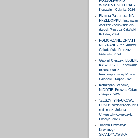
POSZUKIWANIU
WYMARZONEJ PRACY,
Koszalin - Gdynia, 2024
Elżbieta Pasterska, NA
PRZEDOMKU. Ilustrowan
wiersze kociewskie dla
dzieci, Pruszcz Gdański -
Kaliska, 2024
POMORZANIE ZNANI I
NIEZNANI 6, red. Andrzej
Chludziński, Pruszcz
Gdański, 2024
Gabriel Oleszek, LEGEN
KASZUBSKIE - spotkanie
przeszłości z
teraźniejszością, Pruszcz
Gdański - Sopot, 2024
Katarzyna Brzóska,
NIGDZIE, Pruszcz Gdańs
- Słupsk, 2024
"ZESZYTY NAUKOWE
PUNO", seria trzecia, nr 1
red. nacz. Jolanta
Chwastyk-Kowalczyk,
Londyn, 2023
Jolanta Chwastyk-
Kowalczyk,
SKANDYNAWSKA