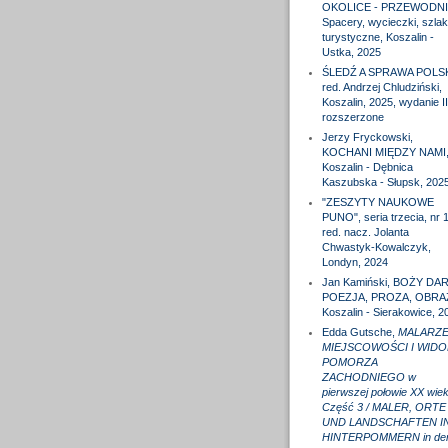
OKOLICE - PRZEWODNI
Spacery, wycieczki, szlak
turystyczne, Koszalin -
Ustka, 2025
ŚLEDŹ A SPRAWA POLS
red. Andrzej Chludziński,
Koszalin, 2025, wydanie II
rozszerzone
Jerzy Fryckowski,
KOCHANI MIĘDZY NAMI
Koszalin - Dębnica
Kaszubska - Słupsk, 202
"ZESZYTY NAUKOWE
PUNO", seria trzecia, nr 1
red. nacz. Jolanta
Chwastyk-Kowalczyk,
Londyn, 2024
Jan Kamiński, BOŻY DAR
POEZJA, PROZA, OBRA
Koszalin - Sierakowice, 2
Edda Gutsche,
MALARZE
MIEJSCOWOŚCI I WIDO
POMORZA
ZACHODNIEGO w
pierwszej połowie XX wiek
Część 3 / MALER, ORTE
UND LANDSCHAFTEN I
HINTERPOMMERN in de