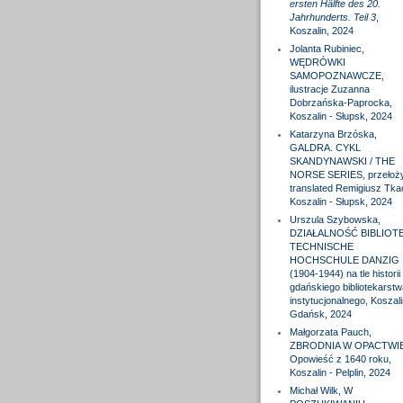
ersten Hälfte des 20.
Jahrhunderts. Teil 3
,
Koszalin, 2024
Jolanta Rubiniec,
WĘDRÓWKI
SAMOPOZNAWCZE,
ilustracje Zuzanna
Dobrzańska-Paprocka,
Koszalin - Słupsk, 2024
Katarzyna Brzóska,
GALDRA. CYKL
SKANDYNAWSKI / THE
NORSE SERIES, przełożył
translated Remigiusz Tka
Koszalin - Słupsk, 2024
Urszula Szybowska,
DZIAŁALNOŚĆ BIBLIOTE
TECHNISCHE
HOCHSCHULE DANZIG
(1904-1944) na tle historii
gdańskiego bibliotekarstw
instytucjonalnego, Koszali
Gdańsk, 2024
Małgorzata Pauch,
ZBRODNIA W OPACTWIE
Opowieść z 1640 roku,
Koszalin - Pelplin, 2024
Michał Wilk, W