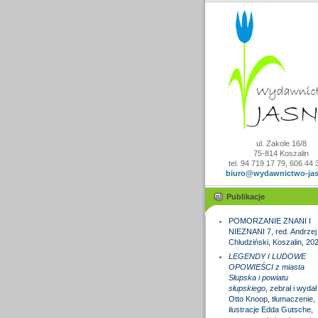
ul. Zakole 16/8
75-814 Koszalin
tel. 94 719 17 79, 606 44 
biuro@wydawnictwo-jas
Publikacje
POMORZANIE ZNANI I
NIEZNANI 7, red. Andrzej
Chludziński, Koszalin, 20
LEGENDY I LUDOWE
OPOWIEŚCI z miasta
Słupska i powiatu
słupskiego
, zebrał i wydał
Otto Knoop, tłumaczenie,
ilustracje Edda Gutsche,