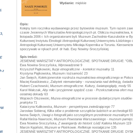
Wydanie:
miękkie
j
Opis:
Kolejny tom rocznika wydawanego przez bytowskie muzeum. Tym razem zawi
czasie Jesiennych Warsztatów Antropologicznych pt. Oblicza muzealnictwa, kt
3,
listopada 2006 r. Ich organizatorami byli: Muzeum Zachodnio-Kaszubskie w Byt
Kulturowej Instytutu Etnologii i Antropologii Kulturowej Uniwersytetu Łódzkiego o
Antropologii Kulturowej Uniwersytetu Mikołaja Kopernika w Toruniu. Kierownic
spoczywało w rękach prof. dr hab. Ewy Nowiny-Sroczyńskiej.
,
Spis treści:
E
JESIENNE WARSZTATY ANTROPOLOGICZNE. SPOTKANIE DRUGIE: "OBL
Ewa Nowina-Sroczyńska,
Wprowadzenie
9
Krzysztof Piątkowski,
Iluzje etnograficzne - kontekst muzealny
11
h z
Krystyna Piątkowska,
Muzeum i tożsamość
23
Jan Święch,
Kolekcjonerskie rozdroża muzealnictwa etnograficznego w Polsc
Maciej Kwaśkiewicz,
Zabytek niematerialny - rozważania nad definicją, świad
Hubert Czachowski,
Muzeum etnograficzne. Kultury, światopoglądy, mody
55
e
Karol Walczak,
Aby miło i przyjemnie spędzić czas - Przekształcenia ofert 
ostatniej dekady
63
Wojciech Olszewski,
Muzea etnograficzne w procesie dydaktycznym studiów e
praktyka
71
Katarzyna Kulikowska,
Muzeum - perspektywa zwiedzającego
77
ÓW
Jarosław Sobieraj,
Kilka słów o problemie szczątków ludzkich w archeologii
83
-
Iwona Święch,
Uwagi o fotografii jako szczególnym przedmiocie muzealnym
9
Rafał Kleśta-Nawrocki,
Muzeum Powstania Warszawskiego - muzeum pamięci
Ewa Nowina-Sroczyńska,
Z awangardy do historii: Łódź Kaliska Muzeum
119
Marcin Kępiński,
Muzeum w Piotrkowie. Refleksje nostalgiczne
135
 W
JESIENNE WARSZTATY ANTROPOLOGICZNE. SPOTKANIE DRUGIE: DYS