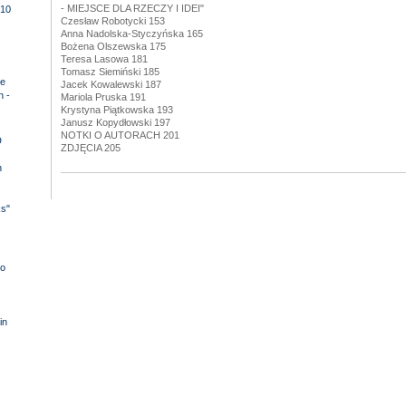
- MIEJSCE DLA RZECZY I IDEI"
10
Czesław Robotycki 153
Anna Nadolska-Styczyńska 165
Bożena Olszewska 175
Teresa Lasowa 181
Tomasz Siemiński 185
e
Jacek Kowalewski 187
n -
Mariola Pruska 191
Krystyna Piątkowska 193
Janusz Kopydłowski 197
NOTKI O AUTORACH 201
D
ZDJĘCIA 205
n
ks"
o
in