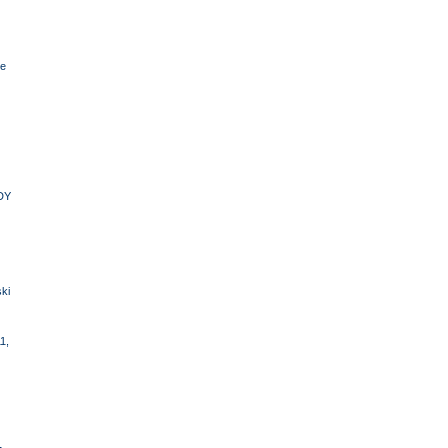
e
DY
ki
1,