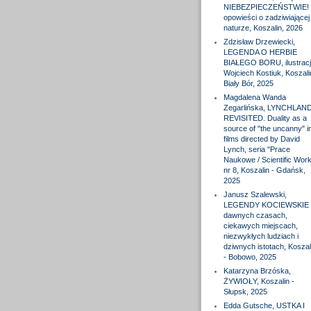
NIEBEZPIECZEŃSTWIE! 
opowieści o zadziwiającej
naturze, Koszalin, 2026
Zdzisław Drzewiecki,
LEGENDA O HERBIE
BIAŁEGO BORU, ilustracj
Wojciech Kostiuk, Koszali
Biały Bór, 2025
Magdalena Wanda
Zegarlińska, LYNCHLAN
REVISITED. Duality as a
source of "the uncanny" i
films directed by David
Lynch, seria "Prace
Naukowe / Scientific Wor
nr 8, Koszalin - Gdańsk,
2025
Janusz Szalewski,
LEGENDY KOCIEWSKIE 
dawnych czasach,
ciekawych miejscach,
niezwykłych ludziach i
dziwnych istotach, Koszal
- Bobowo, 2025
Katarzyna Brzóska,
ŻYWIOŁY, Koszalin -
Słupsk, 2025
Edda Gutsche, USTKA I