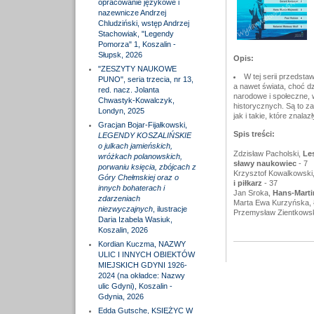
opracowanie językowe i
nazewnicze Andrzej
Chludziński, wstęp Andrzej
Stachowiak, "Legendy
Pomorza" 1, Koszalin -
Słupsk, 2026
Opis:
"ZESZYTY NAUKOWE
W tej serii przedstaw
PUNO", seria trzecia, nr 13,
a nawet świata, choć dz
red. nacz. Jolanta
narodowe i społeczne, 
Chwastyk-Kowalczyk,
historycznych. Są to zar
Londyn, 2025
jak i takie, które znala
Gracjan Bojar-Fijałkowski,
Spis treści:
LEGENDY KOSZALIŃSKIE
o julkach jamieńskich,
Zdzisław Pacholski,
Les
wróżkach polanowskich,
sławy naukowiec
- 7
porwaniu księcia, zbójcach z
Krzysztof Kowalkowski
Góry Chełmskiej oraz o
i piłkarz
- 37
innych bohaterach i
Jan Sroka,
Hans-Marti
zdarzeniach
Marta Ewa Kurzyńska, 
niezwyczajnych
, ilustracje
Przemysław Zientkows
Daria Izabela Wasiuk,
Koszalin, 2026
Kordian Kuczma, NAZWY
ULIC I INNYCH OBIEKTÓW
MIEJSKICH GDYNI 1926-
2024 (na okładce: Nazwy
ulic Gdyni), Koszalin -
Gdynia, 2026
Edda Gutsche, KSIĘŻYC W