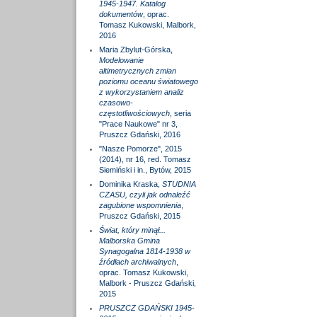
1945-1947. Katalog
dokumentów
, oprac.
Tomasz Kukowski, Malbork,
2016
Maria Zbylut-Górska,
Modelowanie
altimetrycznych zmian
poziomu oceanu światowego
z wykorzystaniem analiz
czasowo-
częstotliwościowych
, seria
"Prace Naukowe" nr 3,
Pruszcz Gdański, 2016
"Nasze Pomorze", 2015
(2014), nr 16, red. Tomasz
Siemiński i in., Bytów, 2015
Dominika Kraska,
STUDNIA
CZASU, czyli jak odnaleźć
zagubione wspomnienia
,
Pruszcz Gdański, 2015
Świat, który minął...
Malborska Gmina
Synagogalna 1814-1938 w
źródłach archiwalnych
,
oprac. Tomasz Kukowski,
Malbork - Pruszcz Gdański,
2015
PRUSZCZ GDAŃSKI 1945-