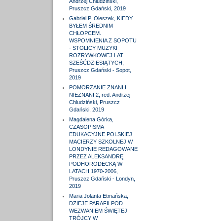
Andrzej Chludziński,
Pruszcz Gdański, 2019
Gabriel P. Oleszek, KIEDY
BYŁEM ŚREDNIM
CHŁOPCEM.
WSPOMNIENIA Z SOPOTU
- STOLICY MUZYKI
ROZRYWKOWEJ LAT
SZEŚĆDZIESIĄTYCH,
Pruszcz Gdański - Sopot,
2019
POMORZANIE ZNANI I
NIEZNANI 2, red. Andrzej
Chludziński, Pruszcz
Gdański, 2019
Magdalena Górka,
CZASOPISMA
EDUKACYJNE POLSKIEJ
MACIERZY SZKOLNEJ W
LONDYNIE REDAGOWANE
PRZEZ ALEKSANDRĘ
PODHORODECKĄ W
LATACH 1970-2006,
Pruszcz Gdański - Londyn,
2019
Maria Jolanta Etmańska,
DZIEJE PARAFII POD
WEZWANIEM ŚWIĘTEJ
TRÓJCY W