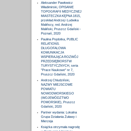
Aleksander Pawłowicz
Władimirski, OPISANIE
TOPOGRAFII MEDYCZNEJ
MIASTECZKA KĘPNA 1815,
przekład Andrzej i Ludwika
Malińscy, red. Andrzej
Maliński, Pruszcz Gdański -
Poznań, 2020
Paulina Prędotka, PUBLIC
RELATIONS.
DŁUGOFALOWA
KOMUNIKACJA
WSPIERAJĄCA ROZWÓJ
PRZEDSIĘBIORSTW
TURYSTYCZNYCH, seria
"Prace Naukowe" nr 7,
Pruszcz Gdański, 2020
Andrzej Chludziński,
NAZWY MIEJSCOWE
POWIATU
NOWODWORSKIEGO
(WOJEWÓDZTWO
POMORSKIE), Pruszcz
Gdański, 2020
Partner wydania: Lokalna
Grupa Działania Żuławy i
Mierzeja
Książka otrzymała nagrodę