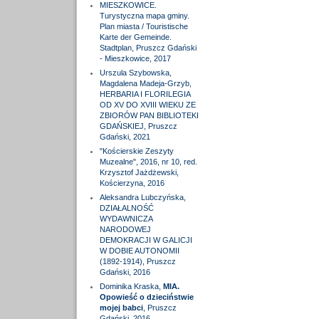
MIESZKOWICE.
Turystyczna mapa gminy.
Plan miasta / Touristische
Karte der Gemeinde.
Stadtplan, Pruszcz Gdański
- Mieszkowice, 2017
Urszula Szybowska,
Magdalena Madeja-Grzyb,
HERBARIA I FLORILEGIA
OD XV DO XVIII WIEKU ZE
ZBIORÓW PAN BIBLIOTEKI
GDAŃSKIEJ, Pruszcz
Gdański, 2021
"Kościerskie Zeszyty
Muzealne", 2016, nr 10, red.
Krzysztof Jażdżewski,
Kościerzyna, 2016
Aleksandra Lubczyńska,
DZIAŁALNOŚĆ
WYDAWNICZA
NARODOWEJ
DEMOKRACJI W GALICJI
W DOBIE AUTONOMII
(1892-1914), Pruszcz
Gdański, 2016
Dominika Kraska,
MIA.
Opowieść o dzieciństwie
mojej babci
, Pruszcz
Gdański, 2016