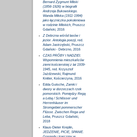
Bernard Zygmunt Milski
(1856-1926) w biografii
Andrzeja Bukowskiego.
Wanda Milska (1911-1994)
jako łączniczka pokoleniowa
w rodzinie Milskich
, Pruszcz
Gdański, 2016
Z Debrzna wśród lasów i
jezior. Antologia poezji
, red.
Adam Jastrzębski, Pruszcz
Gdański - Debrzno, 2016
CZAS PRÓBY I NADZIEI.
Wspomnienia mieszkańców
ziemi kościerskiej z lat 1939-
1945
, red. Krzysztof
Jażdżewski, Rajmund
Knitter, Kościerzyna, 2016
Edda Gutsche,
Zamki i
dwory w dorzeczach rzek
pomorskich. Pomiędzy Regą
a Łebą / Schlösser und
Herrenhäuser im
Stromgebiet pommerscher
Flüsse. Zwischen Rega und
Leba
, Pruszcz Gdański,
2018
Klaus-Dieter Kreplin,
JEDZENIE, PICIE, SPANIE.
Gospody i karczmy w