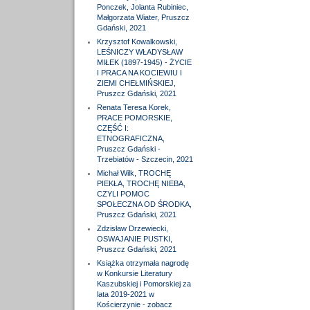
Ponczek, Jolanta Rubiniec,
Małgorzata Wiater, Pruszcz
Gdański, 2021
Krzysztof Kowalkowski,
LEŚNICZY WŁADYSŁAW
MIŁEK (1897-1945) - ŻYCIE
I PRACA NA KOCIEWIU I
ZIEMI CHEŁMIŃSKIEJ,
Pruszcz Gdański, 2021
Renata Teresa Korek,
PRACE POMORSKIE,
CZĘŚĆ I:
ETNOGRAFICZNA,
Pruszcz Gdański -
Trzebiatów - Szczecin, 2021
Michał Wilk, TROCHĘ
PIEKŁA, TROCHĘ NIEBA,
CZYLI POMOC
SPOŁECZNA OD ŚRODKA,
Pruszcz Gdański, 2021
Zdzisław Drzewiecki,
OSWAJANIE PUSTKI,
Pruszcz Gdański, 2021
Książka otrzymała nagrodę
w Konkursie Literatury
Kaszubskiej i Pomorskiej za
lata 2019-2021 w
Kościerzynie - zobacz