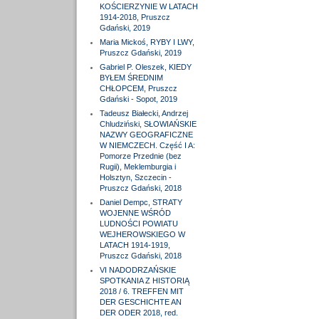
KOŚCIERZYNIE W LATACH
1914-2018, Pruszcz
Gdański, 2019
Maria Mickoś, RYBY I LWY,
Pruszcz Gdański, 2019
Gabriel P. Oleszek, KIEDY
BYŁEM ŚREDNIM
CHŁOPCEM, Pruszcz
Gdański - Sopot, 2019
Tadeusz Białecki, Andrzej
Chludziński, SŁOWIAŃSKIE
NAZWY GEOGRAFICZNE
W NIEMCZECH. Część I A:
Pomorze Przednie (bez
Rugii), Meklemburgia i
Holsztyn, Szczecin -
Pruszcz Gdański, 2018
Daniel Dempc, STRATY
WOJENNE WŚRÓD
LUDNOŚCI POWIATU
WEJHEROWSKIEGO W
LATACH 1914-1919,
Pruszcz Gdański, 2018
VI NADODRZAŃSKIE
SPOTKANIA Z HISTORIĄ
2018 / 6. TREFFEN MIT
DER GESCHICHTE AN
DER ODER 2018, red.