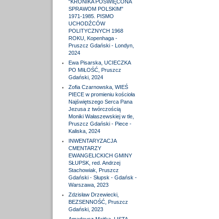
"KRONIKA POŚWIĘCONA
SPRAWOM POLSKIM"
1971-1985. PISMO
UCHODŹCÓW
POLITYCZNYCH 1968
ROKU, Kopenhaga -
Pruszcz Gdański - Londyn,
2024
Ewa Pisarska, UCIECZKA
PO MIŁOŚĆ, Pruszcz
Gdański, 2024
Zofia Czarnowska, WIEŚ
PIECE w promieniu kościoła
Najświętszego Serca Pana
Jezusa z twórczością
Moniki Wałaszewskiej w tle,
Pruszcz Gdański - Piece -
Kaliska, 2024
INWENTARYZACJA
CMENTARZY
EWANGELICKICH GMINY
SŁUPSK, red. Andrzej
Stachowiak, Pruszcz
Gdański - Słupsk - Gdańsk -
Warszawa, 2023
Zdzisław Drzewiecki,
BEZSENNOŚĆ, Pruszcz
Gdański, 2023