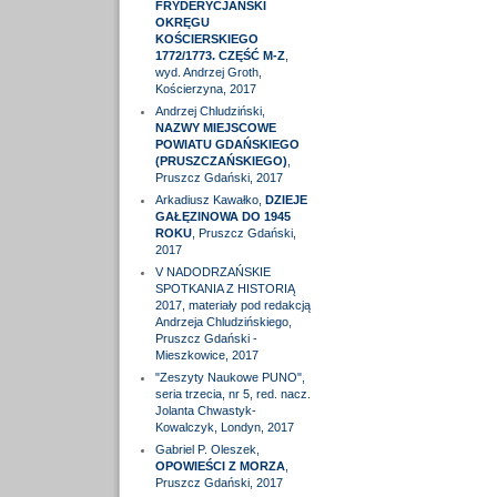
FRYDERYCJAŃSKI
OKRĘGU
KOŚCIERSKIEGO
1772/1773. CZĘŚĆ M-Z
,
wyd. Andrzej Groth,
Kościerzyna, 2017
Andrzej Chludziński,
NAZWY MIEJSCOWE
POWIATU GDAŃSKIEGO
(PRUSZCZAŃSKIEGO)
,
Pruszcz Gdański, 2017
Arkadiusz Kawałko,
DZIEJE
GAŁĘZINOWA DO 1945
ROKU
, Pruszcz Gdański,
2017
V NADODRZAŃSKIE
SPOTKANIA Z HISTORIĄ
2017, materiały pod redakcją
Andrzeja Chludzińskiego,
Pruszcz Gdański -
Mieszkowice, 2017
"Zeszyty Naukowe PUNO",
seria trzecia, nr 5, red. nacz.
Jolanta Chwastyk-
Kowalczyk, Londyn, 2017
Gabriel P. Oleszek,
OPOWIEŚCI Z MORZA
,
Pruszcz Gdański, 2017