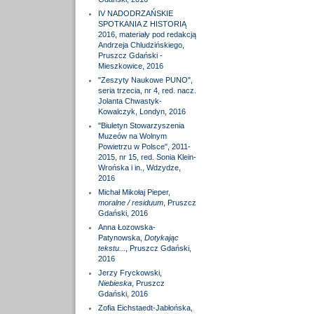
IV NADODRZAŃSKIE
SPOTKANIA Z HISTORIĄ
2016, materiały pod redakcją
Andrzeja Chludzińskiego,
Pruszcz Gdański -
Mieszkowice, 2016
"Zeszyty Naukowe PUNO",
seria trzecia, nr 4, red. nacz.
Jolanta Chwastyk-
Kowalczyk, Londyn, 2016
"Biuletyn Stowarzyszenia
Muzeów na Wolnym
Powietrzu w Polsce", 2011-
2015, nr 15, red. Sonia Klein-
Wrońska i in., Wdzydze,
2016
Michał Mikołaj Pieper,
moralne / residuum
, Pruszcz
Gdański, 2016
Anna Łozowska-
Patynowska,
Dotykając
tekstu...
, Pruszcz Gdański,
2016
Jerzy Fryckowski,
Niebieska
, Pruszcz
Gdański, 2016
Zofia Eichstaedt-Jabłońska,