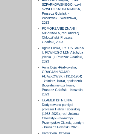
Amadeusz Majtka, LISTA
SZPARKOWSKIEGO, czyli
SZWEDZKA UKŁADANKA,
Pruszcz Gdański -
Włocławek - Warszawa,
2023
POMORZANIE ZNANI I
NIEZNANI 5, red. Andrzej
Chludziński, Pruszcz
Gdański, 2023
Agata Ludka, TYTUS I ANKA
U PEWNEGO LENIA (chyba
jelenia...), Pruszcz Gdański,
2023
Anna Bojar-Fijałkowska,
GRACJAN BOJAR-
FIJAŁKOWSKI (1912-1984)
- żołnierz, literat, społecznik.
Biografia nietuzinkowa,
Pruszcz Gdański - Koszalin,
2023
UŁAMEK ISTNIENIA.
Dedykowane pamięci
profesor Haliny Taborskiej
(1933-2021), red. Jolanta
Chwastyk-Kowalczyk,
Przemysław Ciszek, Londyn
- Pruszcz Gdański, 2023
Katarzyna Brzóska,