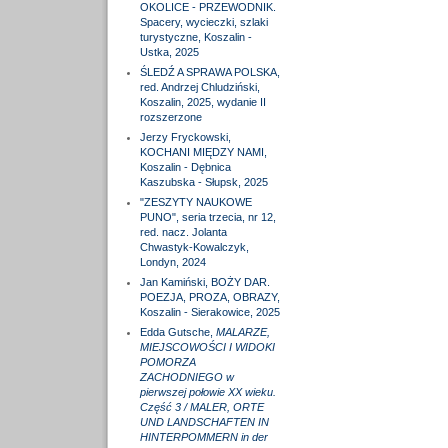
OKOLICE - PRZEWODNIK.
Spacery, wycieczki, szlaki
turystyczne, Koszalin -
Ustka, 2025
ŚLEDŹ A SPRAWA POLSKA,
red. Andrzej Chludziński,
Koszalin, 2025, wydanie II
rozszerzone
Jerzy Fryckowski,
KOCHANI MIĘDZY NAMI,
Koszalin - Dębnica
Kaszubska - Słupsk, 2025
"ZESZYTY NAUKOWE
PUNO", seria trzecia, nr 12,
red. nacz. Jolanta
Chwastyk-Kowalczyk,
Londyn, 2024
Jan Kamiński, BOŻY DAR.
POEZJA, PROZA, OBRAZY,
Koszalin - Sierakowice, 2025
Edda Gutsche,
MALARZE,
MIEJSCOWOŚCI I WIDOKI
POMORZA
ZACHODNIEGO w
pierwszej połowie XX wieku.
Część 3 / MALER, ORTE
UND LANDSCHAFTEN IN
HINTERPOMMERN in der