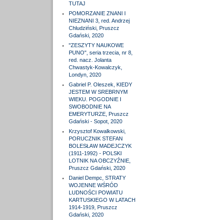
TUTAJ
POMORZANIE ZNANI I
NIEZNANI 3, red. Andrzej
Chludziński, Pruszcz
Gdański, 2020
"ZESZYTY NAUKOWE
PUNO", seria trzecia, nr 8,
red. nacz. Jolanta
Chwastyk-Kowalczyk,
Londyn, 2020
Gabriel P. Oleszek, KIEDY
JESTEM W SREBRNYM
WIEKU. POGODNIE I
SWOBODNIE NA
EMERYTURZE, Pruszcz
Gdański - Sopot, 2020
Krzysztof Kowalkowski,
PORUCZNIK STEFAN
BOLESŁAW MADEJCZYK
(1911-1992) - POLSKI
LOTNIK NA OBCZYŹNIE,
Pruszcz Gdański, 2020
Daniel Dempc, STRATY
WOJENNE WŚRÓD
LUDNOŚCI POWIATU
KARTUSKIEGO W LATACH
1914-1919, Pruszcz
Gdański, 2020