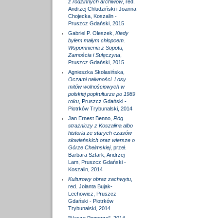
z rodzinnych archiwów
, red.
Andrzej Chludziński i Joanna
Chojecka, Koszalin -
Pruszcz Gdański, 2015
Gabriel P. Oleszek,
Kiedy
byłem małym chłopcem.
Wspomnienia z Sopotu,
Zamościa i Sulęczyna
,
Pruszcz Gdański, 2015
Agnieszka Skolasińska,
Oczami naiwności. Losy
mitów wolnościowych w
polskiej popkulturze po 1989
roku
, Pruszcz Gdański -
Piotrków Trybunalski, 2014
Jan Ernest Benno,
Róg
strażniczy z Koszalina albo
historia ze starych czasów
słowiańskich oraz wiersze o
Górze Chełmskiej
, przeł.
Barbara Sztark, Andrzej
Lam, Pruszcz Gdański -
Koszalin, 2014
Kulturowy obraz zachwytu
,
red. Jolanta Bujak-
Lechowicz, Pruszcz
Gdański - Piotrków
Trybunalski, 2014