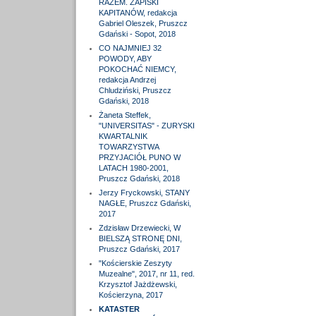
RAZEM. ZAPISKI
KAPITANÓW, redakcja
Gabriel Oleszek, Pruszcz
Gdański - Sopot, 2018
CO NAJMNIEJ 32
POWODY, ABY
POKOCHAĆ NIEMCY,
redakcja Andrzej
Chludziński, Pruszcz
Gdański, 2018
Żaneta Steffek,
"UNIVERSITAS" - ZURYSKI
KWARTALNIK
TOWARZYSTWA
PRZYJACIÓŁ PUNO W
LATACH 1980-2001,
Pruszcz Gdański, 2018
Jerzy Fryckowski, STANY
NAGŁE, Pruszcz Gdański,
2017
Zdzisław Drzewiecki, W
BIELSZĄ STRONĘ DNI,
Pruszcz Gdański, 2017
"Kościerskie Zeszyty
Muzealne", 2017, nr 11, red.
Krzysztof Jażdżewski,
Kościerzyna, 2017
KATASTER