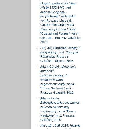
Magistratsakten der Stadt
Köslin 1555-1945
, red.
Joanna Chojecka,
przygotowali / vorbereitet
von Ryszard Marczyk,
Kacper Pencarski, Anna
Zbroszczyk, seria / Serie
"Cossalin ad Fontes", tom I,
Koszalin - Pruszcz Gdański,
2015
Lęk, ból, cierpienie. Analizy i
interpretacje
, red. Grażyna
Różańska, Pruszcz
Gdański - Słupsk, 2015
Adam Górski,
Wykonanie
orzeczeń
zabezpieczających
wydanych przez
zagraniczne sądy
, seria
"Prace Naukowe" nr 2,
Pruszcz Gdański, 2015
Adam Górski,
Zabezpieczenie roszczeń z
zakresu nieuczciwej
konkurencji
, seria "Prace
Naukowe" nr 1, Pruszcz
Gdański, 2015
Koszalin 1945-2015. Historie