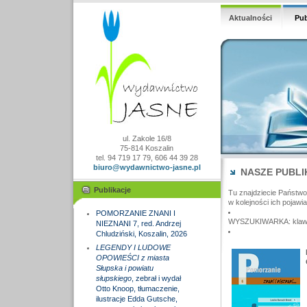
Aktualności
Pub
ul. Zakole 16/8
75-814 Koszalin
tel. 94 719 17 79, 606 44 39 28
biuro@wydawnictwo-jasne.pl
NASZE PUBLI
Publikacje
Tu znajdziecie Państw
w kolejności ich pojawia
POMORZANIE ZNANI I
WYSZUKIWARKA: klawisz
NIEZNANI 7, red. Andrzej
Chludziński, Koszalin, 2026
LEGENDY I LUDOWE
OPOWIEŚCI z miasta
Słupska i powiatu
słupskiego
, zebrał i wydał
Otto Knoop, tłumaczenie,
ilustracje Edda Gutsche,