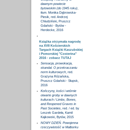
dawnym powiecie
bytowskim (do 1945 roku)
,
tłum. Monika Dąbrowska-
Piesik, red. Andrzej
Chludziński, Pruszcz
Gdański - Bytów -
Herdecke, 2016
Książka otrzymała nagrodę
na XVII Kościerskich
Targach Książki Kaszubskiej
i Pomorskiej "Costerina"
2016 - zobacz
TUTAJ
Sensacja, prowokacja,
skandal. O przekraczaniu
norm kulturowych
, red.
Grażyna Różańska,
Pruszcz Gdański - Słupsk,
2016
Kończyny, kości i wtórnie
otwarte groby w dawnych
kulturach / Limbs, Bones,
and Reopened Graves in
Past Societies
, red. / ed. by
Leszek Gardeła, Kamil
Kajkowski, Bytów, 2015
NOWY DZIEŃ. Powojenna
rzeczywistość w Malborku