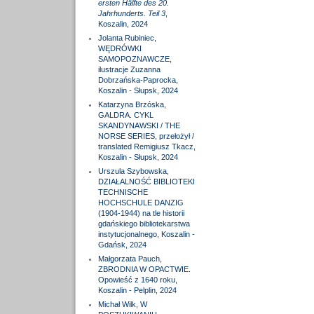
ersten Hälfte des 20.
Jahrhunderts. Teil 3
,
Koszalin, 2024
Jolanta Rubiniec,
WĘDRÓWKI
SAMOPOZNAWCZE,
ilustracje Zuzanna
Dobrzańska-Paprocka,
Koszalin - Słupsk, 2024
Katarzyna Brzóska,
GALDRA. CYKL
SKANDYNAWSKI / THE
NORSE SERIES, przełożył /
translated Remigiusz Tkacz,
Koszalin - Słupsk, 2024
Urszula Szybowska,
DZIAŁALNOŚĆ BIBLIOTEKI
TECHNISCHE
HOCHSCHULE DANZIG
(1904-1944) na tle historii
gdańskiego bibliotekarstwa
instytucjonalnego, Koszalin -
Gdańsk, 2024
Małgorzata Pauch,
ZBRODNIA W OPACTWIE.
Opowieść z 1640 roku,
Koszalin - Pelplin, 2024
Michał Wilk, W