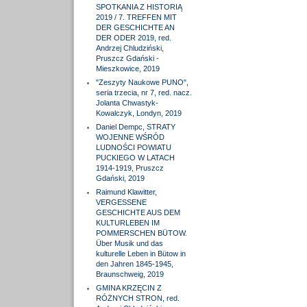
SPOTKANIA Z HISTORIĄ
2019 / 7. TREFFEN MIT
DER GESCHICHTE AN
DER ODER 2019, red.
Andrzej Chludziński,
Pruszcz Gdański -
Mieszkowice, 2019
"Zeszyty Naukowe PUNO",
seria trzecia, nr 7, red. nacz.
Jolanta Chwastyk-
Kowalczyk, Londyn, 2019
Daniel Dempc, STRATY
WOJENNE WŚRÓD
LUDNOŚCI POWIATU
PUCKIEGO W LATACH
1914-1919, Pruszcz
Gdański, 2019
Raimund Klawitter,
VERGESSENE
GESCHICHTE AUS DEM
KULTURLEBEN IM
POMMERSCHEN BÜTOW.
Über Musik und das
kulturelle Leben in Bütow in
den Jahren 1845-1945,
Braunschweig, 2019
GMINA KRZĘCIN Z
RÓŻNYCH STRON, red.