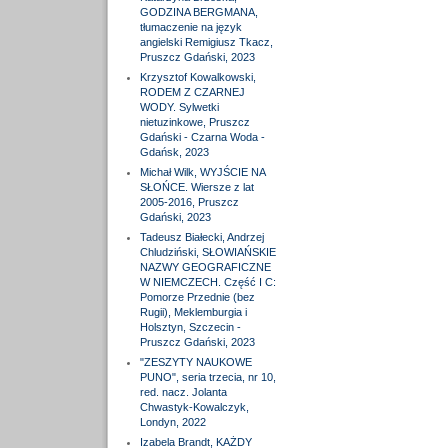
GODZINA BERGMANA,
tłumaczenie na język
angielski Remigiusz Tkacz,
Pruszcz Gdański, 2023
Krzysztof Kowalkowski,
RODEM Z CZARNEJ
WODY. Sylwetki
nietuzinkowe, Pruszcz
Gdański - Czarna Woda -
Gdańsk, 2023
Michał Wilk, WYJŚCIE NA
SŁOŃCE. Wiersze z lat
2005-2016, Pruszcz
Gdański, 2023
Tadeusz Białecki, Andrzej
Chludziński, SŁOWIAŃSKIE
NAZWY GEOGRAFICZNE
W NIEMCZECH. Część I C:
Pomorze Przednie (bez
Rugii), Meklemburgia i
Holsztyn, Szczecin -
Pruszcz Gdański, 2023
"ZESZYTY NAUKOWE
PUNO", seria trzecia, nr 10,
red. nacz. Jolanta
Chwastyk-Kowalczyk,
Londyn, 2022
Izabela Brandt, KAŻDY