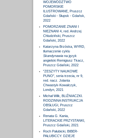
WOJEWÓDZTWO
POMORSKIE
ILUSTROWANE, Pruszcz
Gdański - Słupsk - Gdańsk,
2022
POMORZANIE ZNANI I
NIEZNANI 4, red. Andrzej
Chludziński, Pruszcz
Gdański, 2022
Katarzyna Brzóska, WYRD,
tłumaczenie cyklu
Skandynawia
na język
angielski Remigiusz Tkacz,
Pruszcz Gdański, 2022
"ZESZYTY NAUKOWE
PUNO", seria trzecia, nr 9,
red. nacz. Jolanta
Chwastyk-Kowalczyk,
Londyn, 2021
Michał Wilk, BLIŹNIACZKI.
RODZINNA INSTRUKCJA
OBSŁUGI, Pruszcz
Gdański, 2022
Renata G. Kania,
LITERACKIE PRZYSTANKI,
Pruszcz Gdański, 2021
Roch Pałubicki, BIBER-
PAŁUBICCY. DZIEJE