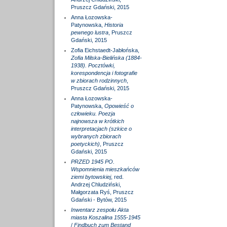
Pruszcz Gdański, 2015
Anna Łozowska-
Patynowska,
Historia
pewnego lustra
, Pruszcz
Gdański, 2015
Zofia Eichstaedt-Jabłońska,
Zofia Milska-Bielińska (1884-
1938). Pocztówki,
korespondencja i fotografie
w zbiorach rodzinnych
,
Pruszcz Gdański, 2015
Anna Łozowska-
Patynowska,
Opowieść o
człowieku. Poezja
najnowsza w krótkich
interpretacjach (szkice o
wybranych zbiorach
poetyckich)
, Pruszcz
Gdański, 2015
PRZED 1945 PO.
Wspomnienia mieszkańców
ziemi bytowskiej
, red.
Andrzej Chludziński,
Małgorzata Ryś, Pruszcz
Gdański - Bytów, 2015
Inwentarz zespołu Akta
miasta Koszalina 1555-1945
/
Findbuch zum Bestand