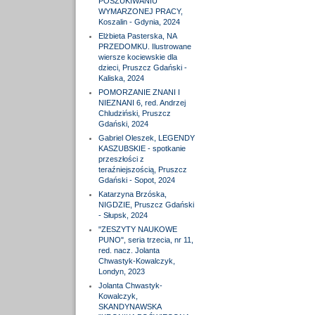
POSZUKIWANIU
WYMARZONEJ PRACY,
Koszalin - Gdynia, 2024
Elżbieta Pasterska, NA
PRZEDOMKU. Ilustrowane
wiersze kociewskie dla
dzieci, Pruszcz Gdański -
Kaliska, 2024
POMORZANIE ZNANI I
NIEZNANI 6, red. Andrzej
Chludziński, Pruszcz
Gdański, 2024
Gabriel Oleszek, LEGENDY
KASZUBSKIE - spotkanie
przeszłości z
teraźniejszością, Pruszcz
Gdański - Sopot, 2024
Katarzyna Brzóska,
NIGDZIE, Pruszcz Gdański
- Słupsk, 2024
"ZESZYTY NAUKOWE
PUNO", seria trzecia, nr 11,
red. nacz. Jolanta
Chwastyk-Kowalczyk,
Londyn, 2023
Jolanta Chwastyk-
Kowalczyk,
SKANDYNAWSKA