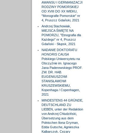
AWANSU I GERMANIZACJI
RODZINY POMORSKIEJ
OD XVIII DO XX WIEKU,
"Monografie Pomorskie" nr
4, Pruszcz Gdański, 2021
Andrzej Stachowiak,
MIEJSCA ŚWIĘTE NA
POMORZU, "Etnografia dla
Każdego" nr 4, Pruszcz
Gdański - Słupsk, 2021
NADANIE DOKTORATU
HONORIS CAUSA
Polskiego Uniwersytetu na
Obczyźnie im. Ignacego
Jana Paderewskiego PROF.
ZW. DR. HAB.
EUGENIUSZOWI
STANISŁAWOWI
KRUSZEWSKIEMU,
Kopenhaga / Copenhagen,
2021
MINDESTENS 44 GRÜNDE,
DEUTSCHLAND ZU
LIEBEN, unter der Redaktion
von Andrzej Chludziński,
Übersetzung aus dem
Polnischen Ilona Gryman,
Edda Gutsche, Agnieszka
Kalbarczyk, Cezary