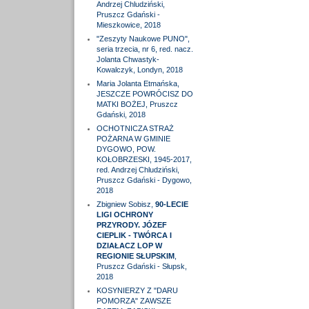
Andrzej Chludziński,
Pruszcz Gdański -
Mieszkowice, 2018
"Zeszyty Naukowe PUNO",
seria trzecia, nr 6, red. nacz.
Jolanta Chwastyk-
Kowalczyk, Londyn, 2018
Maria Jolanta Etmańska,
JESZCZE POWRÓCISZ DO
MATKI BOŻEJ, Pruszcz
Gdański, 2018
OCHOTNICZA STRAŻ
POŻARNA W GMINIE
DYGOWO, POW.
KOŁOBRZESKI, 1945-2017,
red. Andrzej Chludziński,
Pruszcz Gdański - Dygowo,
2018
Zbigniew Sobisz,
90-LECIE
LIGI OCHRONY
PRZYRODY. JÓZEF
CIEPLIK - TWÓRCA I
DZIAŁACZ LOP W
REGIONIE SŁUPSKIM
,
Pruszcz Gdański - Słupsk,
2018
KOSYNIERZY Z "DARU
POMORZA" ZAWSZE