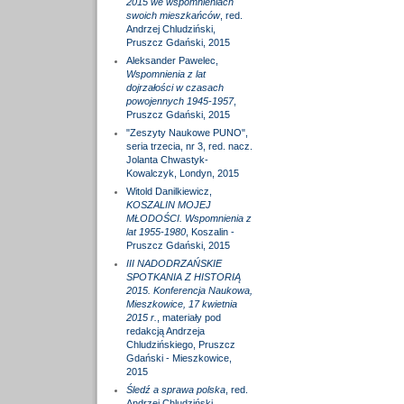
2015 we wspomnieniach
swoich mieszkańców
, red.
Andrzej Chludziński,
Pruszcz Gdański, 2015
Aleksander Pawelec,
Wspomnienia z lat
dojrzałości w czasach
powojennych 1945-1957
,
Pruszcz Gdański, 2015
"Zeszyty Naukowe PUNO",
seria trzecia, nr 3, red. nacz.
Jolanta Chwastyk-
Kowalczyk, Londyn, 2015
Witold Danilkiewicz,
KOSZALIN MOJEJ
MŁODOŚCI. Wspomnienia z
lat 1955-1980
, Koszalin -
Pruszcz Gdański, 2015
III NADODRZAŃSKIE
SPOTKANIA Z HISTORIĄ
2015. Konferencja Naukowa,
Mieszkowice, 17 kwietnia
2015 r.
, materiały pod
redakcją Andrzeja
Chludzińskiego, Pruszcz
Gdański - Mieszkowice,
2015
Śledź a sprawa polska
, red.
Andrzej Chludziński,