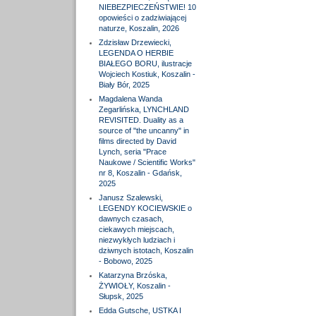
NIEBEZPIECZEŃSTWIE! 10
opowieści o zadziwiającej
naturze, Koszalin, 2026
Zdzisław Drzewiecki,
LEGENDA O HERBIE
BIAŁEGO BORU, ilustracje
Wojciech Kostiuk, Koszalin -
Biały Bór, 2025
Magdalena Wanda
Zegarlińska, LYNCHLAND
REVISITED. Duality as a
source of "the uncanny" in
films directed by David
Lynch, seria "Prace
Naukowe / Scientific Works"
nr 8, Koszalin - Gdańsk,
2025
Janusz Szalewski,
LEGENDY KOCIEWSKIE o
dawnych czasach,
ciekawych miejscach,
niezwykłych ludziach i
dziwnych istotach, Koszalin
- Bobowo, 2025
Katarzyna Brzóska,
ŻYWIOŁY, Koszalin -
Słupsk, 2025
Edda Gutsche, USTKA I