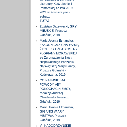
Literatury Kaszubskiej i
Pomorskiej za lata 2019-
2021 w Kościerzynie -
zobacz
TUTAJ
Zdzisław Drzewiecki, GRY
MIEJSKIE, Pruszcz
Gdański, 2019
Maria Jolanta Etmańska,
ZAKONNICA Z CHARYZMĄ.
ŻYCIE I SŁUŻBA SIOSTRY
FLORIANY MORAWSKIEJ
ze Zgromadzenia Sióstr
Niepokalanego Poczęcia
Najświętszej Maryi Panny,
Pruszcz Gdański -
Kościerzyna, 2019
CO NAJMNIEJ 44
POWODY, ABY
POKOCHAĆ NIEMCY,
redakcja Andrzej
Chludziński, Pruszcz
Gdański, 2019
Maria Jolanta Etmańska,
GIGANCI WIARY I
MĘSTWA, Pruszcz
Gdański, 2019
VII NADODRZAŃSKIE