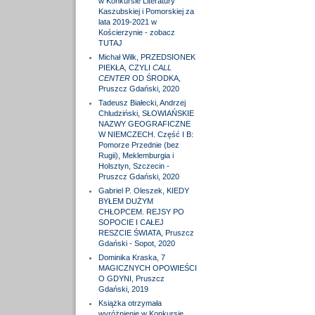
w Konkursie Literatury
Kaszubskiej i Pomorskiej za
lata 2019-2021 w
Kościerzynie - zobacz
TUTAJ
Michał Wilk, PRZEDSIONEK
PIEKŁA, CZYLI
CALL
CENTER
OD ŚRODKA,
Pruszcz Gdański, 2020
Tadeusz Białecki, Andrzej
Chludziński, SŁOWIAŃSKIE
NAZWY GEOGRAFICZNE
W NIEMCZECH. Część I B:
Pomorze Przednie (bez
Rugii), Meklemburgia i
Holsztyn, Szczecin -
Pruszcz Gdański, 2020
Gabriel P. Oleszek, KIEDY
BYŁEM DUŻYM
CHŁOPCEM. REJSY PO
SOPOCIE I CAŁEJ
RESZCIE ŚWIATA, Pruszcz
Gdański - Sopot, 2020
Dominika Kraska, 7
MAGICZNYCH OPOWIEŚCI
O GDYNI, Pruszcz
Gdański, 2019
Książka otrzymała
wyróżnienie w Konkursie