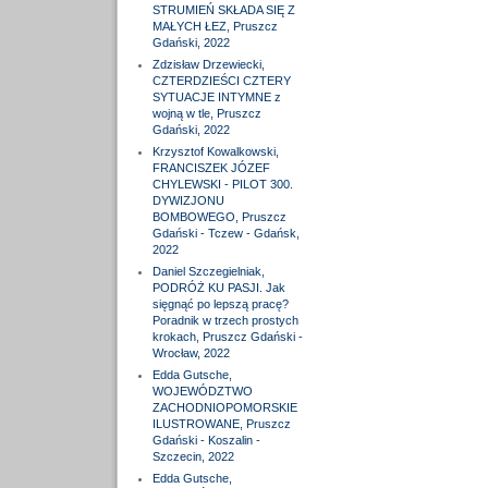
STRUMIEŃ SKŁADA SIĘ Z
MAŁYCH ŁEZ, Pruszcz
Gdański, 2022
Zdzisław Drzewiecki,
CZTERDZIEŚCI CZTERY
SYTUACJE INTYMNE z
wojną w tle, Pruszcz
Gdański, 2022
Krzysztof Kowalkowski,
FRANCISZEK JÓZEF
CHYLEWSKI - PILOT 300.
DYWIZJONU
BOMBOWEGO, Pruszcz
Gdański - Tczew - Gdańsk,
2022
Daniel Szczegielniak,
PODRÓŻ KU PASJI. Jak
sięgnąć po lepszą pracę?
Poradnik w trzech prostych
krokach, Pruszcz Gdański -
Wrocław, 2022
Edda Gutsche,
WOJEWÓDZTWO
ZACHODNIOPOMORSKIE
ILUSTROWANE, Pruszcz
Gdański - Koszalin -
Szczecin, 2022
Edda Gutsche,