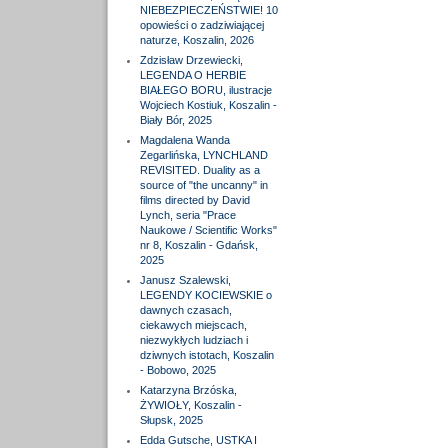
NIEBEZPIECZEŃSTWIE! 10
opowieści o zadziwiającej
naturze, Koszalin, 2026
Zdzisław Drzewiecki,
LEGENDA O HERBIE
BIAŁEGO BORU, ilustracje
Wojciech Kostiuk, Koszalin -
Biały Bór, 2025
Magdalena Wanda
Zegarlińska, LYNCHLAND
REVISITED. Duality as a
source of "the uncanny" in
films directed by David
Lynch, seria "Prace
Naukowe / Scientific Works"
nr 8, Koszalin - Gdańsk,
2025
Janusz Szalewski,
LEGENDY KOCIEWSKIE o
dawnych czasach,
ciekawych miejscach,
niezwykłych ludziach i
dziwnych istotach, Koszalin
- Bobowo, 2025
Katarzyna Brzóska,
ŻYWIOŁY, Koszalin -
Słupsk, 2025
Edda Gutsche, USTKA I