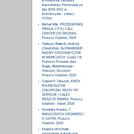
w Konkursie Literatury
Kaszubskiej i Pomorskiej za
lata 2019-2021 w
Kościerzynie - zobacz
TUTAJ
Michał Wilk, PRZEDSIONEK
PIEKŁA, CZYLI
CALL
CENTER
OD ŚRODKA,
Pruszcz Gdański, 2020
Tadeusz Białecki, Andrzej
Chludziński, SŁOWIAŃSKIE
NAZWY GEOGRAFICZNE
W NIEMCZECH. Część I B:
Pomorze Przednie (bez
Rugii), Meklemburgia i
Holsztyn, Szczecin -
Pruszcz Gdański, 2020
Gabriel P. Oleszek, KIEDY
BYŁEM DUŻYM
CHŁOPCEM. REJSY PO
SOPOCIE I CAŁEJ
RESZCIE ŚWIATA, Pruszcz
Gdański - Sopot, 2020
Dominika Kraska, 7
MAGICZNYCH OPOWIEŚCI
O GDYNI, Pruszcz
Gdański, 2019
Książka otrzymała
wyróżnienie w Konkursie