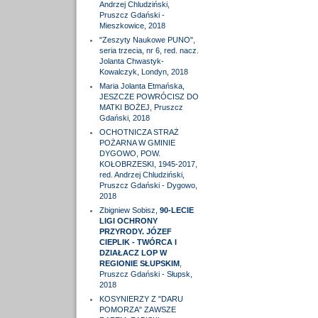
Andrzej Chludziński,
Pruszcz Gdański -
Mieszkowice, 2018
"Zeszyty Naukowe PUNO",
seria trzecia, nr 6, red. nacz.
Jolanta Chwastyk-
Kowalczyk, Londyn, 2018
Maria Jolanta Etmańska,
JESZCZE POWRÓCISZ DO
MATKI BOŻEJ, Pruszcz
Gdański, 2018
OCHOTNICZA STRAŻ
POŻARNA W GMINIE
DYGOWO, POW.
KOŁOBRZESKI, 1945-2017,
red. Andrzej Chludziński,
Pruszcz Gdański - Dygowo,
2018
Zbigniew Sobisz,
90-LECIE
LIGI OCHRONY
PRZYRODY. JÓZEF
CIEPLIK - TWÓRCA I
DZIAŁACZ LOP W
REGIONIE SŁUPSKIM
,
Pruszcz Gdański - Słupsk,
2018
KOSYNIERZY Z "DARU
POMORZA" ZAWSZE