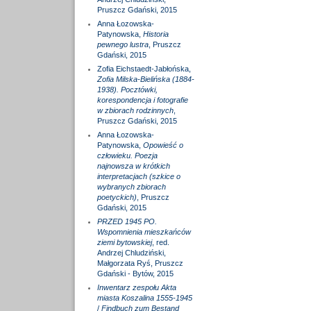
Pruszcz Gdański, 2015
Anna Łozowska-
Patynowska,
Historia
pewnego lustra
, Pruszcz
Gdański, 2015
Zofia Eichstaedt-Jabłońska,
Zofia Milska-Bielińska (1884-
1938). Pocztówki,
korespondencja i fotografie
w zbiorach rodzinnych
,
Pruszcz Gdański, 2015
Anna Łozowska-
Patynowska,
Opowieść o
człowieku. Poezja
najnowsza w krótkich
interpretacjach (szkice o
wybranych zbiorach
poetyckich)
, Pruszcz
Gdański, 2015
PRZED 1945 PO.
Wspomnienia mieszkańców
ziemi bytowskiej
, red.
Andrzej Chludziński,
Małgorzata Ryś, Pruszcz
Gdański - Bytów, 2015
Inwentarz zespołu Akta
miasta Koszalina 1555-1945
/
Findbuch zum Bestand