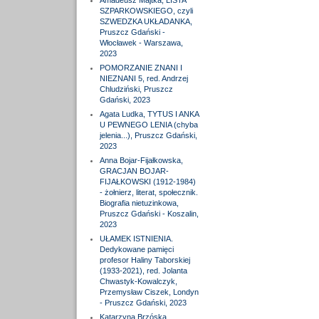
Amadeusz Majtka, LISTA
SZPARKOWSKIEGO, czyli
SZWEDZKA UKŁADANKA,
Pruszcz Gdański -
Włocławek - Warszawa,
2023
POMORZANIE ZNANI I
NIEZNANI 5, red. Andrzej
Chludziński, Pruszcz
Gdański, 2023
Agata Ludka, TYTUS I ANKA
U PEWNEGO LENIA (chyba
jelenia...), Pruszcz Gdański,
2023
Anna Bojar-Fijałkowska,
GRACJAN BOJAR-
FIJAŁKOWSKI (1912-1984)
- żołnierz, literat, społecznik.
Biografia nietuzinkowa,
Pruszcz Gdański - Koszalin,
2023
UŁAMEK ISTNIENIA.
Dedykowane pamięci
profesor Haliny Taborskiej
(1933-2021), red. Jolanta
Chwastyk-Kowalczyk,
Przemysław Ciszek, Londyn
- Pruszcz Gdański, 2023
Katarzyna Brzóska,