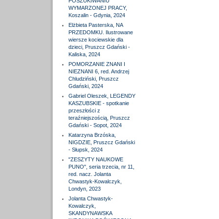
POSZUKIWANIU
WYMARZONEJ PRACY,
Koszalin - Gdynia, 2024
Elżbieta Pasterska, NA
PRZEDOMKU. Ilustrowane
wiersze kociewskie dla
dzieci, Pruszcz Gdański -
Kaliska, 2024
POMORZANIE ZNANI I
NIEZNANI 6, red. Andrzej
Chludziński, Pruszcz
Gdański, 2024
Gabriel Oleszek, LEGENDY
KASZUBSKIE - spotkanie
przeszłości z
teraźniejszością, Pruszcz
Gdański - Sopot, 2024
Katarzyna Brzóska,
NIGDZIE, Pruszcz Gdański
- Słupsk, 2024
"ZESZYTY NAUKOWE
PUNO", seria trzecia, nr 11,
red. nacz. Jolanta
Chwastyk-Kowalczyk,
Londyn, 2023
Jolanta Chwastyk-
Kowalczyk,
SKANDYNAWSKA