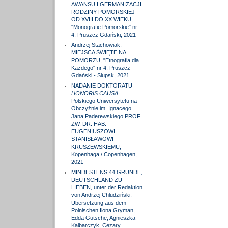
AWANSU I GERMANIZACJI
RODZINY POMORSKIEJ
OD XVIII DO XX WIEKU,
"Monografie Pomorskie" nr
4, Pruszcz Gdański, 2021
Andrzej Stachowiak,
MIEJSCA ŚWIĘTE NA
POMORZU, "Etnografia dla
Każdego" nr 4, Pruszcz
Gdański - Słupsk, 2021
NADANIE DOKTORATU
HONORIS CAUSA
Polskiego Uniwersytetu na
Obczyźnie im. Ignacego
Jana Paderewskiego PROF.
ZW. DR. HAB.
EUGENIUSZOWI
STANISŁAWOWI
KRUSZEWSKIEMU,
Kopenhaga / Copenhagen,
2021
MINDESTENS 44 GRÜNDE,
DEUTSCHLAND ZU
LIEBEN, unter der Redaktion
von Andrzej Chludziński,
Übersetzung aus dem
Polnischen Ilona Gryman,
Edda Gutsche, Agnieszka
Kalbarczyk, Cezary