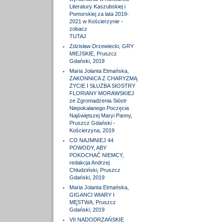
Literatury Kaszubskiej i
Pomorskiej za lata 2019-
2021 w Kościerzynie -
zobacz
TUTAJ
Zdzisław Drzewiecki, GRY
MIEJSKIE, Pruszcz
Gdański, 2019
Maria Jolanta Etmańska,
ZAKONNICA Z CHARYZMĄ.
ŻYCIE I SŁUŻBA SIOSTRY
FLORIANY MORAWSKIEJ
ze Zgromadzenia Sióstr
Niepokalanego Poczęcia
Najświętszej Maryi Panny,
Pruszcz Gdański -
Kościerzyna, 2019
CO NAJMNIEJ 44
POWODY, ABY
POKOCHAĆ NIEMCY,
redakcja Andrzej
Chludziński, Pruszcz
Gdański, 2019
Maria Jolanta Etmańska,
GIGANCI WIARY I
MĘSTWA, Pruszcz
Gdański, 2019
VII NADODRZAŃSKIE