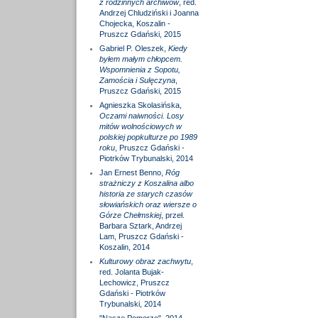
z rodzinnych archiwów
, red.
Andrzej Chludziński i Joanna
Chojecka, Koszalin -
Pruszcz Gdański, 2015
Gabriel P. Oleszek,
Kiedy
byłem małym chłopcem.
Wspomnienia z Sopotu,
Zamościa i Sulęczyna
,
Pruszcz Gdański, 2015
Agnieszka Skolasińska,
Oczami naiwności. Losy
mitów wolnościowych w
polskiej popkulturze po 1989
roku
, Pruszcz Gdański -
Piotrków Trybunalski, 2014
Jan Ernest Benno,
Róg
strażniczy z Koszalina albo
historia ze starych czasów
słowiańskich oraz wiersze o
Górze Chełmskiej
, przeł.
Barbara Sztark, Andrzej
Lam, Pruszcz Gdański -
Koszalin, 2014
Kulturowy obraz zachwytu
,
red. Jolanta Bujak-
Lechowicz, Pruszcz
Gdański - Piotrków
Trybunalski, 2014