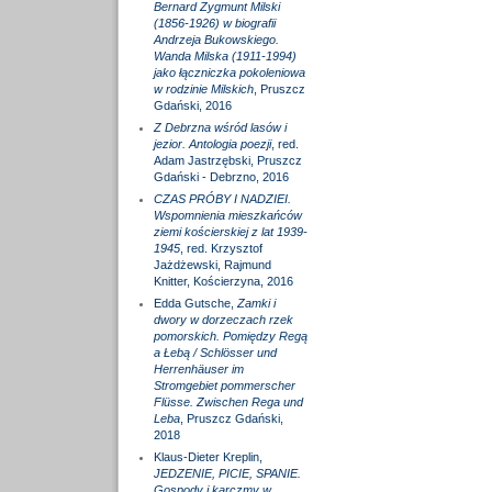
Bernard Zygmunt Milski
(1856-1926) w biografii
Andrzeja Bukowskiego.
Wanda Milska (1911-1994)
jako łączniczka pokoleniowa
w rodzinie Milskich
, Pruszcz
Gdański, 2016
Z Debrzna wśród lasów i
jezior. Antologia poezji
, red.
Adam Jastrzębski, Pruszcz
Gdański - Debrzno, 2016
CZAS PRÓBY I NADZIEI.
Wspomnienia mieszkańców
ziemi kościerskiej z lat 1939-
1945
, red. Krzysztof
Jażdżewski, Rajmund
Knitter, Kościerzyna, 2016
Edda Gutsche,
Zamki i
dwory w dorzeczach rzek
pomorskich. Pomiędzy Regą
a Łebą / Schlösser und
Herrenhäuser im
Stromgebiet pommerscher
Flüsse. Zwischen Rega und
Leba
, Pruszcz Gdański,
2018
Klaus-Dieter Kreplin,
JEDZENIE, PICIE, SPANIE.
Gospody i karczmy w