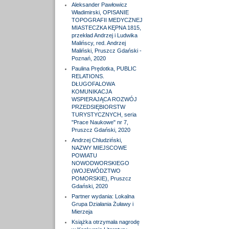
Aleksander Pawłowicz
Władimirski, OPISANIE
TOPOGRAFII MEDYCZNEJ
MIASTECZKA KĘPNA 1815,
przekład Andrzej i Ludwika
Malińscy, red. Andrzej
Maliński, Pruszcz Gdański -
Poznań, 2020
Paulina Prędotka, PUBLIC
RELATIONS.
DŁUGOFALOWA
KOMUNIKACJA
WSPIERAJĄCA ROZWÓJ
PRZEDSIĘBIORSTW
TURYSTYCZNYCH, seria
"Prace Naukowe" nr 7,
Pruszcz Gdański, 2020
Andrzej Chludziński,
NAZWY MIEJSCOWE
POWIATU
NOWODWORSKIEGO
(WOJEWÓDZTWO
POMORSKIE), Pruszcz
Gdański, 2020
Partner wydania: Lokalna
Grupa Działania Żuławy i
Mierzeja
Książka otrzymała nagrodę