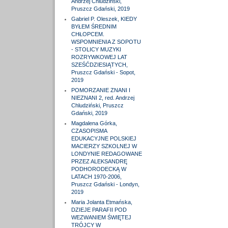
Andrzej Chludziński,
Pruszcz Gdański, 2019
Gabriel P. Oleszek, KIEDY
BYŁEM ŚREDNIM
CHŁOPCEM.
WSPOMNIENIA Z SOPOTU
- STOLICY MUZYKI
ROZRYWKOWEJ LAT
SZEŚĆDZIESIĄTYCH,
Pruszcz Gdański - Sopot,
2019
POMORZANIE ZNANI I
NIEZNANI 2, red. Andrzej
Chludziński, Pruszcz
Gdański, 2019
Magdalena Górka,
CZASOPISMA
EDUKACYJNE POLSKIEJ
MACIERZY SZKOLNEJ W
LONDYNIE REDAGOWANE
PRZEZ ALEKSANDRĘ
PODHORODECKĄ W
LATACH 1970-2006,
Pruszcz Gdański - Londyn,
2019
Maria Jolanta Etmańska,
DZIEJE PARAFII POD
WEZWANIEM ŚWIĘTEJ
TRÓJCY W