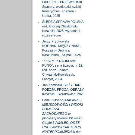
OKOLICE - PRZEWODNIK.
Spacery, wycieczki, szlaki
turystyczne, Koszalin -
Ustka, 2025
ŚLEDŹ A SPRAWA POLSKA,
red. Andrzej Chludziński,
Koszalin, 2025, wydanie II
rozszerzone
Jerzy Fryckowski,
KOCHANI MIĘDZY NAMI,
Koszalin - Dębnica
Kaszubska - Słupsk, 2025
"ZESZYTY NAUKOWE
PUNO", seria trzecia, nr 12,
red. nacz. Jolanta
Chwastyk-Kowalczyk,
Londyn, 2024
Jan Kamiński, BOŻY DAR.
POEZJA, PROZA, OBRAZY,
Koszalin - Sierakowice, 2025
Edda Gutsche,
MALARZE,
MIEJSCOWOŚCI I WIDOKI
POMORZA
ZACHODNIEGO w
pierwszej połowie XX wieku.
Część 3 / MALER, ORTE
UND LANDSCHAFTEN IN
HINTERPOMMERN in der