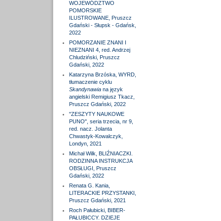
WOJEWÓDZTWO
POMORSKIE
ILUSTROWANE, Pruszcz
Gdański - Słupsk - Gdańsk,
2022
POMORZANIE ZNANI I
NIEZNANI 4, red. Andrzej
Chludziński, Pruszcz
Gdański, 2022
Katarzyna Brzóska, WYRD,
tłumaczenie cyklu
Skandynawia
na język
angielski Remigiusz Tkacz,
Pruszcz Gdański, 2022
"ZESZYTY NAUKOWE
PUNO", seria trzecia, nr 9,
red. nacz. Jolanta
Chwastyk-Kowalczyk,
Londyn, 2021
Michał Wilk, BLIŹNIACZKI.
RODZINNA INSTRUKCJA
OBSŁUGI, Pruszcz
Gdański, 2022
Renata G. Kania,
LITERACKIE PRZYSTANKI,
Pruszcz Gdański, 2021
Roch Pałubicki, BIBER-
PAŁUBICCY. DZIEJE