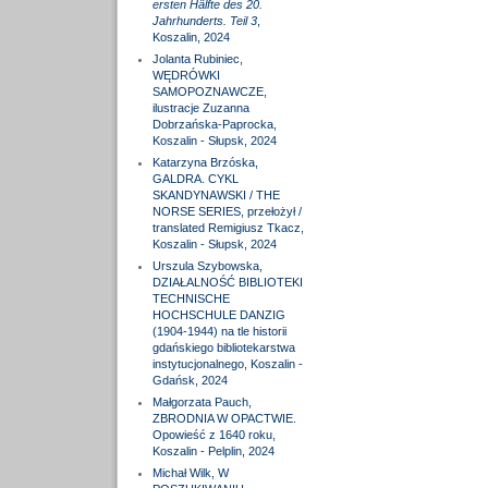
ersten Hälfte des 20.
Jahrhunderts. Teil 3
,
Koszalin, 2024
Jolanta Rubiniec,
WĘDRÓWKI
SAMOPOZNAWCZE,
ilustracje Zuzanna
Dobrzańska-Paprocka,
Koszalin - Słupsk, 2024
Katarzyna Brzóska,
GALDRA. CYKL
SKANDYNAWSKI / THE
NORSE SERIES, przełożył /
translated Remigiusz Tkacz,
Koszalin - Słupsk, 2024
Urszula Szybowska,
DZIAŁALNOŚĆ BIBLIOTEKI
TECHNISCHE
HOCHSCHULE DANZIG
(1904-1944) na tle historii
gdańskiego bibliotekarstwa
instytucjonalnego, Koszalin -
Gdańsk, 2024
Małgorzata Pauch,
ZBRODNIA W OPACTWIE.
Opowieść z 1640 roku,
Koszalin - Pelplin, 2024
Michał Wilk, W