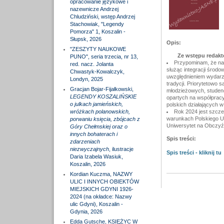
opracowanie językowe i
nazewnicze Andrzej
Chludziński, wstęp Andrzej
Stachowiak, "Legendy
Pomorza" 1, Koszalin -
Słupsk, 2026
Opis:
"ZESZYTY NAUKOWE
Ze wstępu redakt
PUNO", seria trzecia, nr 13,
Przypominam, że nas
red. nacz. Jolanta
służąc integracji środo
Chwastyk-Kowalczyk,
uwzględnieniem wydarzeń
Londyn, 2025
tradycji. Priorytetowo 
Gracjan Bojar-Fijałkowski,
młodzieżowych, studenc
LEGENDY KOSZALIŃSKIE
opartych na współpracy 
o julkach jamieńskich,
polskich działających w 
wróżkach polanowskich,
Rok 2024 jest szcze
warunkach Polskiego Un
porwaniu księcia, zbójcach z
Uniwersytet na Obczyź
Góry Chełmskiej oraz o
innych bohaterach i
Spis treści:
zdarzeniach
niezwyczajnych
, ilustracje
Spis treści - kliknij tu
Daria Izabela Wasiuk,
Koszalin, 2026
Kordian Kuczma, NAZWY
ULIC I INNYCH OBIEKTÓW
MIEJSKICH GDYNI 1926-
2024 (na okładce: Nazwy
ulic Gdyni), Koszalin -
Gdynia, 2026
Edda Gutsche, KSIĘŻYC W