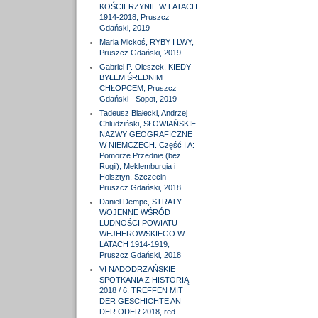
KOŚCIERZYNIE W LATACH
1914-2018, Pruszcz
Gdański, 2019
Maria Mickoś, RYBY I LWY,
Pruszcz Gdański, 2019
Gabriel P. Oleszek, KIEDY
BYŁEM ŚREDNIM
CHŁOPCEM, Pruszcz
Gdański - Sopot, 2019
Tadeusz Białecki, Andrzej
Chludziński, SŁOWIAŃSKIE
NAZWY GEOGRAFICZNE
W NIEMCZECH. Część I A:
Pomorze Przednie (bez
Rugii), Meklemburgia i
Holsztyn, Szczecin -
Pruszcz Gdański, 2018
Daniel Dempc, STRATY
WOJENNE WŚRÓD
LUDNOŚCI POWIATU
WEJHEROWSKIEGO W
LATACH 1914-1919,
Pruszcz Gdański, 2018
VI NADODRZAŃSKIE
SPOTKANIA Z HISTORIĄ
2018 / 6. TREFFEN MIT
DER GESCHICHTE AN
DER ODER 2018, red.