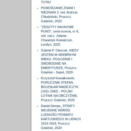
TUTAJ
POMORZANIE ZNANI I
NIEZNANI 3, red. Andrzej
Chludziński, Pruszcz
Gdański, 2020
"ZESZYTY NAUKOWE
PUNO", seria trzecia, nr 8,
red. nacz. Jolanta
Chwastyk-Kowalczyk,
Londyn, 2020
Gabriel P. Oleszek, KIEDY
JESTEM W SREBRNYM
WIEKU. POGODNIE I
SWOBODNIE NA
EMERYTURZE, Pruszcz
Gdański - Sopot, 2020
Krzysztof Kowalkowski,
PORUCZNIK STEFAN
BOLESŁAW MADEJCZYK
(1911-1992) - POLSKI
LOTNIK NA OBCZYŹNIE,
Pruszcz Gdański, 2020
Daniel Dempc, STRATY
WOJENNE WŚRÓD
LUDNOŚCI POWIATU
KARTUSKIEGO W LATACH
1914-1919, Pruszcz
Gdański, 2020