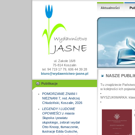
Aktualności
Pub
ul. Zakole 16/8
75-814 Koszalin
tel. 94 719 17 79, 606 44 39 28
biuro@wydawnictwo-jasne.pl
NASZE PUBLI
Publikacje
Tu znajdziecie Państw
w kolejności ich pojawia
POMORZANIE ZNANI I
WYSZUKIWARKA: klawisz
NIEZNANI 7, red. Andrzej
Chludziński, Koszalin, 2026
LEGENDY I LUDOWE
OPOWIEŚCI z miasta
Słupska i powiatu
słupskiego
, zebrał i wydał
Otto Knoop, tłumaczenie,
ilustracje Edda Gutsche,