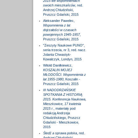
2015 we wspomnieniach
swoich mieszkańców
, red.
Andrzej Chludziński,
Pruszcz Gdański, 2015
Aleksander Pawelec,
Wspomnienia z lat
dojrzałości w czasach
powojennych 1945-1957
,
Pruszcz Gdański, 2015
"Zeszyty Naukowe PUNO",
seria trzecia, nr 3, red. nacz.
Jolanta Chwastyk-
Kowalczyk, Londyn, 2015
Witold Danilkiewicz,
KOSZALIN MOJEJ
MŁODOŚCI. Wspomnienia z
lat 1955-1980
, Koszalin -
Pruszcz Gdański, 2015
III NADODRZAŃSKIE
SPOTKANIA Z HISTORIĄ
2015. Konferencja Naukowa,
Mieszkowice, 17 kwietnia
2015 r.
, materiały pod
redakcją Andrzeja
Chludzińskiego, Pruszcz
Gdański - Mieszkowice,
2015
Śledź a sprawa polska
, red.
Andrzej Chludziński,