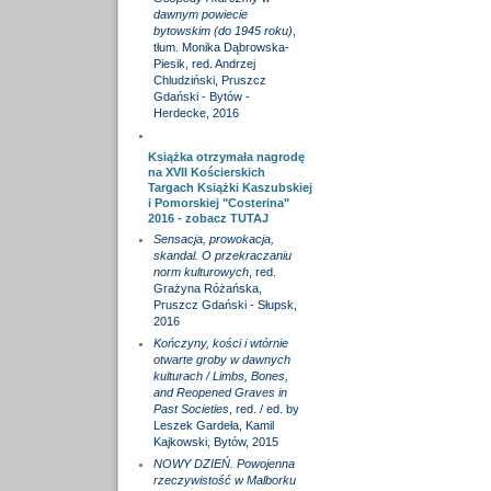
dawnym powiecie
bytowskim (do 1945 roku)
,
tłum. Monika Dąbrowska-
Piesik, red. Andrzej
Chludziński, Pruszcz
Gdański - Bytów -
Herdecke, 2016
Książka otrzymała nagrodę
na XVII Kościerskich
Targach Książki Kaszubskiej
i Pomorskiej "Costerina"
2016 - zobacz
TUTAJ
Sensacja, prowokacja,
skandal. O przekraczaniu
norm kulturowych
, red.
Grażyna Różańska,
Pruszcz Gdański - Słupsk,
2016
Kończyny, kości i wtórnie
otwarte groby w dawnych
kulturach / Limbs, Bones,
and Reopened Graves in
Past Societies
, red. / ed. by
Leszek Gardeła, Kamil
Kajkowski, Bytów, 2015
NOWY DZIEŃ. Powojenna
rzeczywistość w Malborku