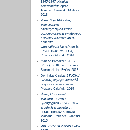
1945-1947. Katalog
dokumentów
, oprac.
Tomasz Kukowski, Malbork,
2016
Maria Zbylut-Górska,
Modelowanie
altimetrycznych zmian
poziomu oceanu światowego
z wykorzystaniem analiz
czasowo-
częstotliwościowych
, seria
"Prace Naukowe" nr 3,
Pruszcz Gdański, 2016
"Nasze Pomorze", 2015
(2014), nr 16, red. Tomasz
Siemiński i in., Bytów, 2015
Dominika Kraska,
STUDNIA
CZASU, czyli jak odnaleźć
zagubione wspomnienia
,
Pruszcz Gdański, 2015
Świat, który minął...
Malborska Gmina
Synagogalna 1814-1938 w
źródłach archiwalnych
,
oprac. Tomasz Kukowski,
Malbork - Pruszcz Gdański,
2015
PRUSZCZ GDAŃSKI 1945-