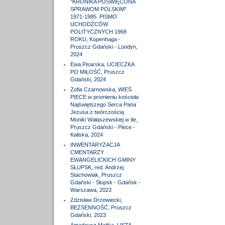
"KRONIKA POŚWIĘCONA
SPRAWOM POLSKIM"
1971-1985. PISMO
UCHODŹCÓW
POLITYCZNYCH 1968
ROKU, Kopenhaga -
Pruszcz Gdański - Londyn,
2024
Ewa Pisarska, UCIECZKA
PO MIŁOŚĆ, Pruszcz
Gdański, 2024
Zofia Czarnowska, WIEŚ
PIECE w promieniu kościoła
Najświętszego Serca Pana
Jezusa z twórczością
Moniki Wałaszewskiej w tle,
Pruszcz Gdański - Piece -
Kaliska, 2024
INWENTARYZACJA
CMENTARZY
EWANGELICKICH GMINY
SŁUPSK, red. Andrzej
Stachowiak, Pruszcz
Gdański - Słupsk - Gdańsk -
Warszawa, 2023
Zdzisław Drzewiecki,
BEZSENNOŚĆ, Pruszcz
Gdański, 2023