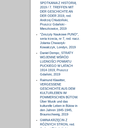
SPOTKANIA Z HISTORIĄ
2019 / 7. TREFFEN MIT
DER GESCHICHTE AN
DER ODER 2019, red.
Andrzej Chludziński,
Pruszcz Gdański -
Mieszkowice, 2019
"Zeszyty Naukowe PUNO",
seria trzecia, nr 7, red. nacz.
Jolanta Chwastyk-
Kowalczyk, Londyn, 2019
Daniel Dempc, STRATY
WOJENNE WŚRÓD
LUDNOŚCI POWIATU
PUCKIEGO W LATACH
1914-1919, Pruszcz
Gdański, 2019
Raimund Klawitter,
VERGESSENE
GESCHICHTE AUS DEM
KULTURLEBEN IM
POMMERSCHEN BÜTOW.
Über Musik und das
kulturelle Leben in Bütow in
den Jahren 1845-1945,
Braunschweig, 2019
GMINA KRZĘCIN Z
RÓŻNYCH STRON, red.