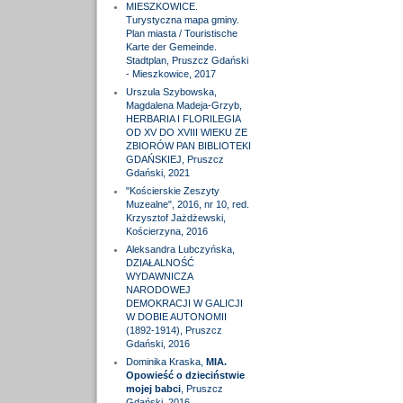
MIESZKOWICE.
Turystyczna mapa gminy.
Plan miasta / Touristische
Karte der Gemeinde.
Stadtplan, Pruszcz Gdański
- Mieszkowice, 2017
Urszula Szybowska,
Magdalena Madeja-Grzyb,
HERBARIA I FLORILEGIA
OD XV DO XVIII WIEKU ZE
ZBIORÓW PAN BIBLIOTEKI
GDAŃSKIEJ, Pruszcz
Gdański, 2021
"Kościerskie Zeszyty
Muzealne", 2016, nr 10, red.
Krzysztof Jażdżewski,
Kościerzyna, 2016
Aleksandra Lubczyńska,
DZIAŁALNOŚĆ
WYDAWNICZA
NARODOWEJ
DEMOKRACJI W GALICJI
W DOBIE AUTONOMII
(1892-1914), Pruszcz
Gdański, 2016
Dominika Kraska,
MIA.
Opowieść o dzieciństwie
mojej babci
, Pruszcz
Gdański, 2016