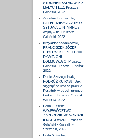
STRUMIEŃ SKŁADA SIĘ Z
MAŁYCH ŁEZ, Pruszcz
Gdański, 2022
Zdzisław Drzewiecki,
CZTERDZIEŚCI CZTERY
SYTUACJE INTYMNE z
wojną w tle, Pruszcz
Gdański, 2022
Krzysztof Kowalkowski,
FRANCISZEK JÓZEF
CHYLEWSKI - PILOT 300.
DYWIZJONU
BOMBOWEGO, Pruszcz
Gdański - Tczew - Gdańsk,
2022
Daniel Szczegielniak,
PODRÓŻ KU PASJI. Jak
sięgnąć po lepszą pracę?
Poradnik w trzech prostych
krokach, Pruszcz Gdański -
Wrocław, 2022
Edda Gutsche,
WOJEWÓDZTWO
ZACHODNIOPOMORSKIE
ILUSTROWANE, Pruszcz
Gdański - Koszalin -
Szczecin, 2022
Edda Gutsche,