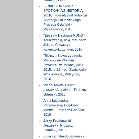
IV NADODRZAŃSKIE
SPOTKANIA Z HISTORIĄ
2016, materiały pod redakcją
Andrzeja Chludzińskiego,
Pruszcz Gdański -
Mieszkowice, 2016
"Zeszyty Naukowe PUNO",
seria trzecia, nr 4, red. nacz.
Jolanta Chwastyk-
Kowalczyk, Londyn, 2016
"Biuletyn Stowarzyszenia
Muzeów na Wolnym
Powietrzu w Polsce", 2011-
2015, nr 15, red. Sonia Klein-
Wrońska i in., Wdzydze,
2016
Michał Mikołaj Pieper,
moralne / residuum
, Pruszcz
Gdański, 2016
Anna Łozowska-
Patynowska,
Dotykając
tekstu...
, Pruszcz Gdański,
2016
Jerzy Fryckowski,
Niebieska
, Pruszcz
Gdański, 2016
Zofia Eichstaedt-Jabłońska,