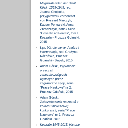
Magistratsakten der Stadt
Köslin 1555-1945
, red.
Joanna Chojecka,
przygotowali / vorbereitet
von Ryszard Marczyk,
Kacper Pencarski, Anna
Zbroszczyk, seria / Serie
"Cossalin ad Fontes", tom I,
Koszalin - Pruszcz Gdański,
2015
Lęk, ból, cierpienie. Analizy i
interpretacje
, red. Grażyna
Różańska, Pruszcz
Gdański - Słupsk, 2015
Adam Górski,
Wykonanie
orzeczeń
zabezpieczających
wydanych przez
zagraniczne sądy
, seria
"Prace Naukowe" nr 2,
Pruszcz Gdański, 2015
Adam Górski,
Zabezpieczenie roszczeń z
zakresu nieuczciwej
konkurencji
, seria "Prace
Naukowe" nr 1, Pruszcz
Gdański, 2015
Koszalin 1945-2015. Historie