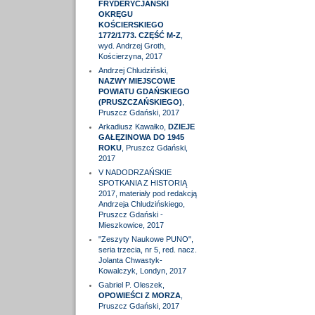
FRYDERYCJAŃSKI
OKRĘGU
KOŚCIERSKIEGO
1772/1773. CZĘŚĆ M-Z
,
wyd. Andrzej Groth,
Kościerzyna, 2017
Andrzej Chludziński,
NAZWY MIEJSCOWE
POWIATU GDAŃSKIEGO
(PRUSZCZAŃSKIEGO)
,
Pruszcz Gdański, 2017
Arkadiusz Kawałko,
DZIEJE
GAŁĘZINOWA DO 1945
ROKU
, Pruszcz Gdański,
2017
V NADODRZAŃSKIE
SPOTKANIA Z HISTORIĄ
2017, materiały pod redakcją
Andrzeja Chludzińskiego,
Pruszcz Gdański -
Mieszkowice, 2017
"Zeszyty Naukowe PUNO",
seria trzecia, nr 5, red. nacz.
Jolanta Chwastyk-
Kowalczyk, Londyn, 2017
Gabriel P. Oleszek,
OPOWIEŚCI Z MORZA
,
Pruszcz Gdański, 2017