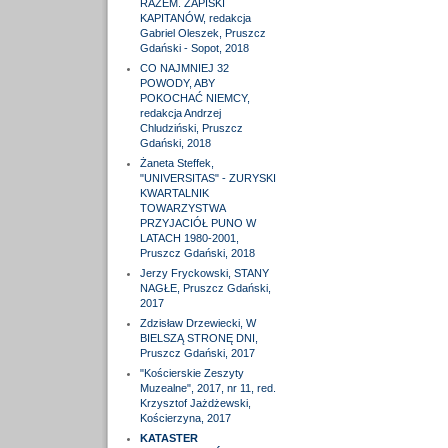
RAZEM. ZAPISKI
KAPITANÓW, redakcja
Gabriel Oleszek, Pruszcz
Gdański - Sopot, 2018
CO NAJMNIEJ 32
POWODY, ABY
POKOCHAĆ NIEMCY,
redakcja Andrzej
Chludziński, Pruszcz
Gdański, 2018
Żaneta Steffek,
"UNIVERSITAS" - ZURYSKI
KWARTALNIK
TOWARZYSTWA
PRZYJACIÓŁ PUNO W
LATACH 1980-2001,
Pruszcz Gdański, 2018
Jerzy Fryckowski, STANY
NAGŁE, Pruszcz Gdański,
2017
Zdzisław Drzewiecki, W
BIELSZĄ STRONĘ DNI,
Pruszcz Gdański, 2017
"Kościerskie Zeszyty
Muzealne", 2017, nr 11, red.
Krzysztof Jażdżewski,
Kościerzyna, 2017
KATASTER