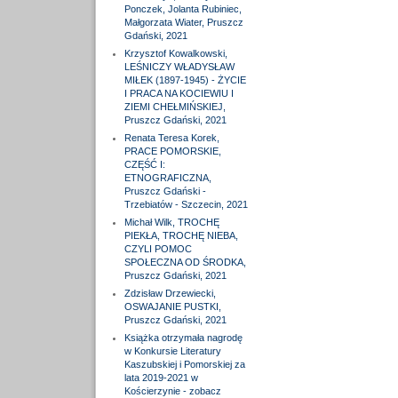
Ponczek, Jolanta Rubiniec,
Małgorzata Wiater, Pruszcz
Gdański, 2021
Krzysztof Kowalkowski,
LEŚNICZY WŁADYSŁAW
MIŁEK (1897-1945) - ŻYCIE
I PRACA NA KOCIEWIU I
ZIEMI CHEŁMIŃSKIEJ,
Pruszcz Gdański, 2021
Renata Teresa Korek,
PRACE POMORSKIE,
CZĘŚĆ I:
ETNOGRAFICZNA,
Pruszcz Gdański -
Trzebiatów - Szczecin, 2021
Michał Wilk, TROCHĘ
PIEKŁA, TROCHĘ NIEBA,
CZYLI POMOC
SPOŁECZNA OD ŚRODKA,
Pruszcz Gdański, 2021
Zdzisław Drzewiecki,
OSWAJANIE PUSTKI,
Pruszcz Gdański, 2021
Książka otrzymała nagrodę
w Konkursie Literatury
Kaszubskiej i Pomorskiej za
lata 2019-2021 w
Kościerzynie - zobacz