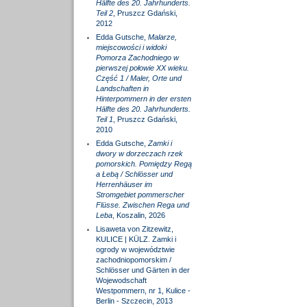
Hälfte des 20. Jahrhunderts.
Teil 2
, Pruszcz Gdański,
2012
Edda Gutsche,
Malarze,
miejscowości i widoki
Pomorza Zachodniego w
pierwszej połowie XX wieku.
Część 1 / Maler, Orte und
Landschaften in
Hinterpommern in der ersten
Hälfte des 20. Jahrhunderts.
Teil 1
, Pruszcz Gdański,
2010
Edda Gutsche,
Zamki i
dwory w dorzeczach rzek
pomorskich. Pomiędzy Regą
a Łebą / Schlösser und
Herrenhäuser im
Stromgebiet pommerscher
Flüsse. Zwischen Rega und
Leba
, Koszalin, 2026
Lisaweta von Zitzewitz,
KULICE | KÜLZ. Zamki i
ogrody w województwie
zachodniopomorskim /
Schlösser und Gärten in der
Wojewodschaft
Westpommern, nr 1, Kulice -
Berlin - Szczecin, 2013