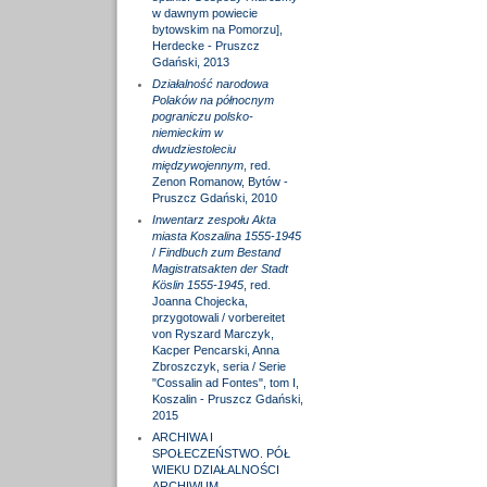
w dawnym powiecie
bytowskim na Pomorzu],
Herdecke - Pruszcz
Gdański, 2013
Działalność narodowa
Polaków na północnym
pograniczu polsko-
niemieckim w
dwudziestoleciu
międzywojennym
, red.
Zenon Romanow, Bytów -
Pruszcz Gdański, 2010
Inwentarz zespołu Akta
miasta Koszalina 1555-1945
/
Findbuch zum Bestand
Magistratsakten der Stadt
Köslin 1555-1945
, red.
Joanna Chojecka,
przygotowali / vorbereitet
von Ryszard Marczyk,
Kacper Pencarski, Anna
Zbroszczyk, seria / Serie
"Cossalin ad Fontes", tom I,
Koszalin - Pruszcz Gdański,
2015
ARCHIWA I
SPOŁECZEŃSTWO. PÓŁ
WIEKU DZIAŁALNOŚCI
ARCHIWUM