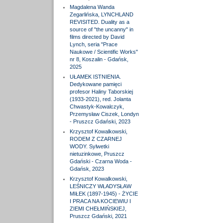
Magdalena Wanda
Zegarlińska, LYNCHLAND
REVISITED. Duality as a
source of "the uncanny" in
films directed by David
Lynch, seria "Prace
Naukowe / Scientific Works"
nr 8, Koszalin - Gdańsk,
2025
UŁAMEK ISTNIENIA.
Dedykowane pamięci
profesor Haliny Taborskiej
(1933-2021), red. Jolanta
Chwastyk-Kowalczyk,
Przemysław Ciszek, Londyn
- Pruszcz Gdański, 2023
Krzysztof Kowalkowski,
RODEM Z CZARNEJ
WODY. Sylwetki
nietuzinkowe, Pruszcz
Gdański - Czarna Woda -
Gdańsk, 2023
Krzysztof Kowalkowski,
LEŚNICZY WŁADYSŁAW
MIŁEK (1897-1945) - ŻYCIE
I PRACA NA KOCIEWIU I
ZIEMI CHEŁMIŃSKIEJ,
Pruszcz Gdański, 2021