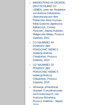
MINDESTENS 44 GRÜNDE,
DEUTSCHLAND ZU
LIEBEN, unter der Redaktion
von Andrzej Chludziński,
Übersetzung aus dem
Polnischen Ilona Gryman,
Edda Gutsche, Agnieszka
Kalbarczyk, Cezary
Ponczek, Jolanta Rubiniec,
Małgorzata Wiater, Pruszcz
Gdański, 2021
CO NAJMNIEJ 44
POWODY, ABY
POKOCHAĆ NIEMCY,
redakcja Andrzej
Chludziński, Pruszcz
Gdański, 2019
CO NAJMNIEJ 32
POWODY, ABY
POKOCHAĆ NIEMCY,
redakcja Andrzej
Chludziński, Pruszcz
Gdański, 2018
Sensacja, prowokacja,
skandal. O przekraczaniu
norm kulturowych
, red.
Grażyna Różańska,
Pruszcz Gdański - Słupsk,
2016