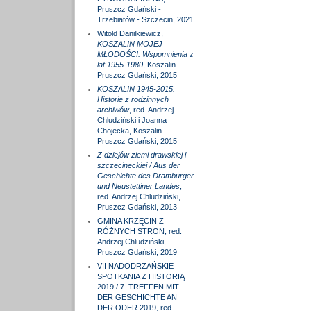
Pruszcz Gdański -
Trzebiatów - Szczecin, 2021
Witold Danilkiewicz,
KOSZALIN MOJEJ
MŁODOŚCI. Wspomnienia z
lat 1955-1980
, Koszalin -
Pruszcz Gdański, 2015
KOSZALIN 1945-2015.
Historie z rodzinnych
archiwów
, red. Andrzej
Chludziński i Joanna
Chojecka, Koszalin -
Pruszcz Gdański, 2015
Z dziejów ziemi drawskiej i
szczecineckiej / Aus der
Geschichte des Dramburger
und Neustettiner Landes
,
red. Andrzej Chludziński,
Pruszcz Gdański, 2013
GMINA KRZĘCIN Z
RÓŻNYCH STRON, red.
Andrzej Chludziński,
Pruszcz Gdański, 2019
VII NADODRZAŃSKIE
SPOTKANIA Z HISTORIĄ
2019 / 7. TREFFEN MIT
DER GESCHICHTE AN
DER ODER 2019, red.