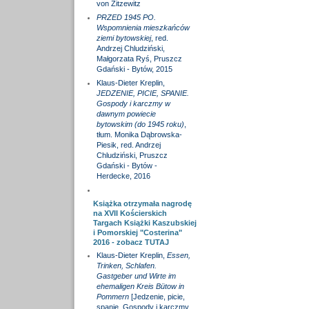
von Zitzewitz
PRZED 1945 PO.
Wspomnienia mieszkańców
ziemi bytowskiej
, red.
Andrzej Chludziński,
Małgorzata Ryś, Pruszcz
Gdański - Bytów, 2015
Klaus-Dieter Kreplin,
JEDZENIE, PICIE, SPANIE.
Gospody i karczmy w
dawnym powiecie
bytowskim (do 1945 roku)
,
tłum. Monika Dąbrowska-
Piesik, red. Andrzej
Chludziński, Pruszcz
Gdański - Bytów -
Herdecke, 2016
Książka otrzymała nagrodę
na XVII Kościerskich
Targach Książki Kaszubskiej
i Pomorskiej "Costerina"
2016 - zobacz
TUTAJ
Klaus-Dieter Kreplin,
Essen,
Trinken, Schlafen.
Gastgeber und Wirte im
ehemaligen Kreis Bütow in
Pommern
[Jedzenie, picie,
spanie. Gospody i karczmy