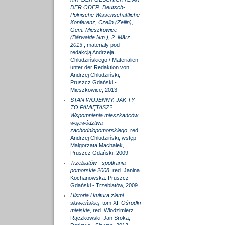
DER ODER. Deutsch-
Polnische Wissenschaftliche
Konferenz, Czelin (Zellin),
Gem. Mieszkowice
(Bärwalde Nm.), 2. März
2013
, materiały pod
redakcją Andrzeja
Chludzińskiego / Materialien
unter der Redaktion von
Andrzej Chludziński,
Pruszcz Gdański -
Mieszkowice, 2013
STAN WOJENNY. JAK TY
TO PAMIĘTASZ?
Wspomnienia mieszkańców
województwa
zachodniopomorskiego
, red.
Andrzej Chludziński, wstęp
Małgorzata Machałek,
Pruszcz Gdański, 2009
Trzebiatów - spotkania
pomorskie 2008
, red. Janina
Kochanowska. Pruszcz
Gdański - Trzebiatów, 2009
Historia i kultura ziemi
sławieńskiej
, tom XI:
Ośrodki
miejskie
, red. Włodzimierz
Rączkowski, Jan Sroka,