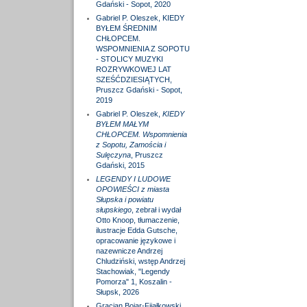
Gdański - Sopot, 2020
Gabriel P. Oleszek, KIEDY
BYŁEM ŚREDNIM
CHŁOPCEM.
WSPOMNIENIA Z SOPOTU
- STOLICY MUZYKI
ROZRYWKOWEJ LAT
SZEŚĆDZIESIĄTYCH,
Pruszcz Gdański - Sopot,
2019
Gabriel P. Oleszek,
KIEDY
BYŁEM MAŁYM
CHŁOPCEM. Wspomnienia
z Sopotu, Zamościa i
Sulęczyna
, Pruszcz
Gdański, 2015
LEGENDY I LUDOWE
OPOWIEŚCI z miasta
Słupska i powiatu
słupskiego
, zebrał i wydał
Otto Knoop, tłumaczenie,
ilustracje Edda Gutsche,
opracowanie językowe i
nazewnicze Andrzej
Chludziński, wstęp Andrzej
Stachowiak, "Legendy
Pomorza" 1, Koszalin -
Słupsk, 2026
Gracjan Bojar-Fijałkowski,