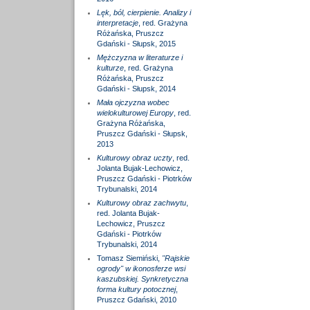
Lęk, ból, cierpienie. Analizy i
interpretacje
, red. Grażyna
Różańska, Pruszcz
Gdański - Słupsk, 2015
Mężczyzna w literaturze i
kulturze
, red. Grażyna
Różańska, Pruszcz
Gdański - Słupsk, 2014
Mała ojczyzna wobec
wielokulturowej Europy
, red.
Grażyna Różańska,
Pruszcz Gdański - Słupsk,
2013
Kulturowy obraz uczty
, red.
Jolanta Bujak-Lechowicz,
Pruszcz Gdański - Piotrków
Trybunalski, 2014
Kulturowy obraz zachwytu
,
red. Jolanta Bujak-
Lechowicz, Pruszcz
Gdański - Piotrków
Trybunalski, 2014
Tomasz Siemiński,
"Rajskie
ogrody" w ikonosferze wsi
kaszubskiej. Synkretyczna
forma kultury potocznej
,
Pruszcz Gdański, 2010