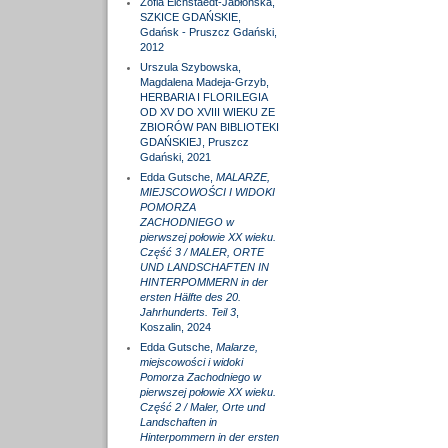
Zofia Eichstaedt-Jabłońska,
SZKICE GDAŃSKIE,
Gdańsk - Pruszcz Gdański,
2012
Urszula Szybowska,
Magdalena Madeja-Grzyb,
HERBARIA I FLORILEGIA
OD XV DO XVIII WIEKU ZE
ZBIORÓW PAN BIBLIOTEKI
GDAŃSKIEJ, Pruszcz
Gdański, 2021
Edda Gutsche,
MALARZE,
MIEJSCOWOŚCI I WIDOKI
POMORZA
ZACHODNIEGO w
pierwszej połowie XX wieku.
Część 3 / MALER, ORTE
UND LANDSCHAFTEN IN
HINTERPOMMERN in der
ersten Hälfte des 20.
Jahrhunderts. Teil 3
,
Koszalin, 2024
Edda Gutsche,
Malarze,
miejscowości i widoki
Pomorza Zachodniego w
pierwszej połowie XX wieku.
Część 2 / Maler, Orte und
Landschaften in
Hinterpommern in der ersten