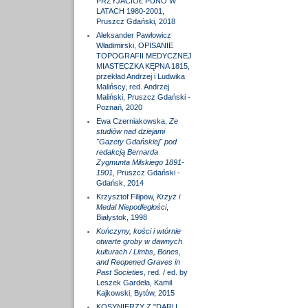
PRZYJACIÓŁ PUNO W
LATACH 1980-2001,
Pruszcz Gdański, 2018
Aleksander Pawłowicz
Władimirski, OPISANIE
TOPOGRAFII MEDYCZNEJ
MIASTECZKA KĘPNA 1815,
przekład Andrzej i Ludwika
Malińscy, red. Andrzej
Maliński, Pruszcz Gdański -
Poznań, 2020
Ewa Czerniakowska,
Ze
studiów nad dziejami
"Gazety Gdańskiej" pod
redakcją Bernarda
Zygmunta Milskiego 1891-
1901
, Pruszcz Gdański -
Gdańsk, 2014
Krzysztof Filipow,
Krzyż i
Medal Niepodległości
,
Białystok, 1998
Kończyny, kości i wtórnie
otwarte groby w dawnych
kulturach / Limbs, Bones,
and Reopened Graves in
Past Societies
, red. / ed. by
Leszek Gardeła, Kamil
Kajkowski, Bytów, 2015
KOSYNIERZY Z "DARU