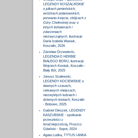
LEGENDY KOSZALIŃSKIE
o julkach jamieńskich,
wróżkach polanowskich,
porwaniu księcia, zbójcach z
Góry Chełmskiej oraz o
innych bohaterach i
zdarzeniach
niezwyczajnych
, ilustracje
Daria Izabela Wasiuk,
Koszalin, 2026
Zdzisław Drzewiecki,
LEGENDA O HERBIE
BIAŁEGO BORU, ilustracje
Wojciech Kostiuk, Koszalin -
Biały Bór, 2025
Janusz Szalewski,
LEGENDY KOCIEWSKIE o
dawnych czasach,
ciekawych miejscach,
niezwykłych ludziach i
dziwnych istotach, Koszalin
- Bobowo, 2025
Gabriel Oleszek, LEGENDY
KASZUBSKIE - spotkanie
przeszłości z
teraźniejszością, Pruszcz
Gdański - Sopot, 2024
Agata Ludka, TYTUS I ANKA