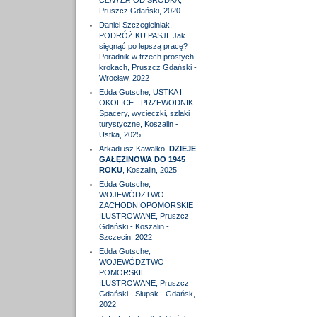
CENTER
OD ŚRODKA,
Pruszcz Gdański, 2020
Daniel Szczegielniak,
PODRÓŻ KU PASJI. Jak
sięgnąć po lepszą pracę?
Poradnik w trzech prostych
krokach, Pruszcz Gdański -
Wrocław, 2022
Edda Gutsche, USTKA I
OKOLICE - PRZEWODNIK.
Spacery, wycieczki, szlaki
turystyczne, Koszalin -
Ustka, 2025
Arkadiusz Kawałko,
DZIEJE
GAŁĘZINOWA DO 1945
ROKU
, Koszalin, 2025
Edda Gutsche,
WOJEWÓDZTWO
ZACHODNIOPOMORSKIE
ILUSTROWANE, Pruszcz
Gdański - Koszalin -
Szczecin, 2022
Edda Gutsche,
WOJEWÓDZTWO
POMORSKIE
ILUSTROWANE, Pruszcz
Gdański - Słupsk - Gdańsk,
2022