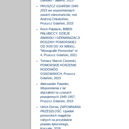
Darłowo - Sławno, 2013
PRUSZCZ GDAŃSKI 1945-
2015 we wspomnieniach
swoich mieszkańców
, red.
Andrzej Chludziński,
Pruszcz Gdański, 2015
Roch Pałubicki, BIBER-
PAŁUBICCY. DZIEJE
AWANSU I GERMANIZACJI
RODZINY POMORSKIEJ
OD XVIII DO XX WIEKU,
"Monografie Pomorskie" nr
4, Pruszcz Gdański, 2021
Tomasz Marcin Cisewski,
POMORSKIE KORZENIE.
RODOWÓD
OSSOWSKICH, Pruszcz
Gdański, 2023
Aleksander Pawelec,
Wspomnienia z lat
dojrzałości w czasach
powojennych 1945-1957
,
Pruszcz Gdański, 2015
Ulrich Dorow,
ZAPOMNIANA
PRZESZŁOŚĆ. Upadek
pomorskich majątków
rolnych na przykładzie
powiatu lęborskiego
,
Koszalin, 2026