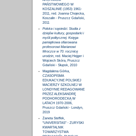
PAŃSTWOWEGO W
KOSZALINIE (1953) 1961-
2011, red. Joanna Chojecka,
Koszalin - Pruszcz Gdański,
2011
Polska i sąsiedzi. Studia z
dziejów kultury, gospodarki i
myśli politycznej. Księga
pamiątkowa ofiarowana
profesorowi Marianowi
Mroczce w 70. rocznicę
urodzin
, red. Maciej Hejger i
Wojciech Skóra, Pruszcz
Gdański - Słupsk, 2010
Magdalena Górka,
CZASOPISMA
EDUKACYJNE POLSKIEJ
MACIERZY SZKOLNEJ W
LONDYNIE REDAGOWANE
PRZEZ ALEKSANDRĘ
PODHORODECKĄ W
LATACH 1970-2006,
Pruszcz Gdański - Londyn,
2019
Żaneta Steffek,
"UNIVERSITAS" - ZURYSKI
KWARTALNIK
TOWARZYSTWA