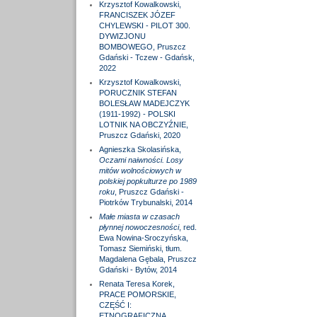
Krzysztof Kowalkowski,
FRANCISZEK JÓZEF
CHYLEWSKI - PILOT 300.
DYWIZJONU
BOMBOWEGO, Pruszcz
Gdański - Tczew - Gdańsk,
2022
Krzysztof Kowalkowski,
PORUCZNIK STEFAN
BOLESŁAW MADEJCZYK
(1911-1992) - POLSKI
LOTNIK NA OBCZYŹNIE,
Pruszcz Gdański, 2020
Agnieszka Skolasińska,
Oczami naiwności. Losy
mitów wolnościowych w
polskiej popkulturze po 1989
roku
, Pruszcz Gdański -
Piotrków Trybunalski, 2014
Małe miasta w czasach
płynnej nowoczesności
, red.
Ewa Nowina-Sroczyńska,
Tomasz Siemiński, tłum.
Magdalena Gębala, Pruszcz
Gdański - Bytów, 2014
Renata Teresa Korek,
PRACE POMORSKIE,
CZĘŚĆ I:
ETNOGRAFICZNA,