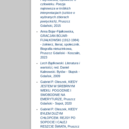
człowieku. Poezja
najnowsza w krótkich
interpretacjach (szkice o
wybranych zbiorach
poetyckich)
, Pruszcz
Gdański, 2015
Anna Bojar-Fijałkowska,
GRACJAN BOJAR-
FIJAŁKOWSKI (1912-1984)
- żołnierz, literat, społecznik.
Biografia nietuzinkowa,
Pruszcz Gdański - Koszalin,
2023
Lech Bądkowski. Literatura i
wartości
, red. Daniel
Kalinowski. Bytów - Słupsk -
Gdańsk, 2009
Gabriel P. Oleszek, KIEDY
JESTEM W SREBRNYM
WIEKU. POGODNIE I
SWOBODNIE NA
EMERYTURZE, Pruszcz
Gdański - Sopot, 2020
Gabriel P. Oleszek, KIEDY
BYŁEM DUŻYM
CHŁOPCEM. REJSY PO
SOPOCIE I CAŁEJ
RESZCIE ŚWIATA, Pruszcz