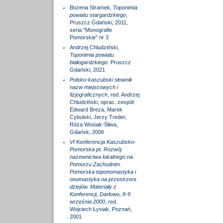
Bożena Stramek,
Toponimia
powiatu stargardzkiego
,
Pruszcz Gdański, 2011,
seria "Monografie
Pomorskie" nr 3
Andrzej Chludziński,
Toponimia powiatu
białogardzkiego
. Pruszcz
Gdański, 2021
Polsko-kaszubski słownik
nazw miejscowych i
fizjograficznych
, red. Andrzej
Chludziński, oprac. zespół:
Edward Breza, Marek
Cybulski, Jerzy Treder,
Róża Wosiak-Śliwa,
Gdańsk, 2006
VI Konferencja Kaszubsko-
Pomorska pt. Rozwój
nazewnictwa lokalnego na
Pomorzu Zachodnim.
Pomorska toponomastyka i
onomastyka na przestrzeni
dziejów. Materiały z
Konferencji, Darłowo, 8-9
września 2000
, red.
Wojciech Łysiak, Poznań,
2001