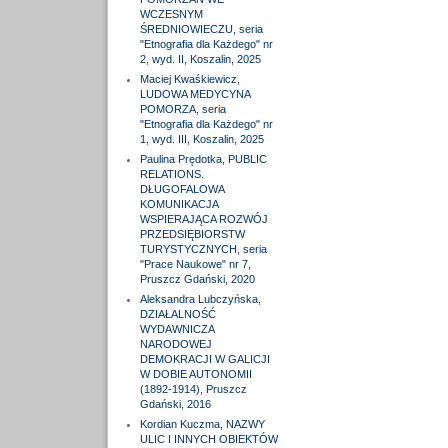
WCZESNYM
ŚREDNIOWIECZU, seria
"Etnografia dla Każdego" nr
2, wyd. II, Koszalin, 2025
Maciej Kwaśkiewicz,
LUDOWA MEDYCYNA
POMORZA, seria
"Etnografia dla Każdego" nr
1, wyd. III, Koszalin, 2025
Paulina Prędotka, PUBLIC
RELATIONS.
DŁUGOFALOWA
KOMUNIKACJA
WSPIERAJĄCA ROZWÓJ
PRZEDSIĘBIORSTW
TURYSTYCZNYCH, seria
"Prace Naukowe" nr 7,
Pruszcz Gdański, 2020
Aleksandra Lubczyńska,
DZIAŁALNOŚĆ
WYDAWNICZA
NARODOWEJ
DEMOKRACJI W GALICJI
W DOBIE AUTONOMII
(1892-1914), Pruszcz
Gdański, 2016
Kordian Kuczma, NAZWY
ULIC I INNYCH OBIEKTÓW