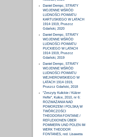
Daniel Dempc, STRATY
WOJENNE WŚRÓD
LUDNOŚCI POWIATU
KARTUSKIEGO W LATACH
1914-1919, Pruszcz
Gdański, 2020
Daniel Dempc, STRATY
WOJENNE WŚRÓD
LUDNOŚCI POWIATU
PUCKIEGO W LATACH
1914-1919, Pruszcz
Gdański, 2019
Daniel Dempc, STRATY
WOJENNE WŚRÓD
LUDNOŚCI POWIATU
WEJHEROWSKIEGO W
LATACH 1914-1919,
Pruszcz Gdański, 2018
"Zeszyty Kulickie / Külzer
Hefte", Kulice, 2010, nr 6:
ROZWAŻANIA NAD
POMORZEM I POLSKĄ W
TWÓRCZOŚCI
THEODORA FONTANE /
REFLEXIONEN ÜBER
POMMERN UND POLEN IM
WERK THEODOR
FONTANES, red. Lisaweta