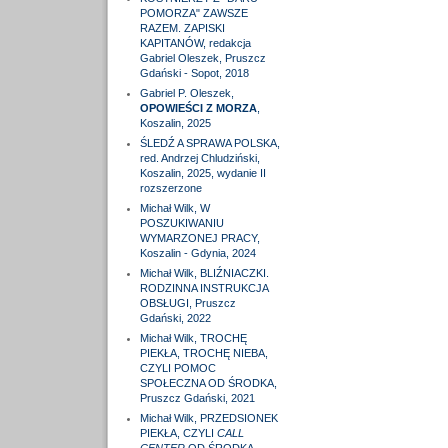
POMORZA" ZAWSZE
RAZEM. ZAPISKI
KAPITANÓW, redakcja
Gabriel Oleszek, Pruszcz
Gdański - Sopot, 2018
Gabriel P. Oleszek,
OPOWIEŚCI Z MORZA
,
Koszalin, 2025
ŚLEDŹ A SPRAWA POLSKA,
red. Andrzej Chludziński,
Koszalin, 2025, wydanie II
rozszerzone
Michał Wilk, W
POSZUKIWANIU
WYMARZONEJ PRACY,
Koszalin - Gdynia, 2024
Michał Wilk, BLIŹNIACZKI.
RODZINNA INSTRUKCJA
OBSŁUGI, Pruszcz
Gdański, 2022
Michał Wilk, TROCHĘ
PIEKŁA, TROCHĘ NIEBA,
CZYLI POMOC
SPOŁECZNA OD ŚRODKA,
Pruszcz Gdański, 2021
Michał Wilk, PRZEDSIONEK
PIEKŁA, CZYLI
CALL