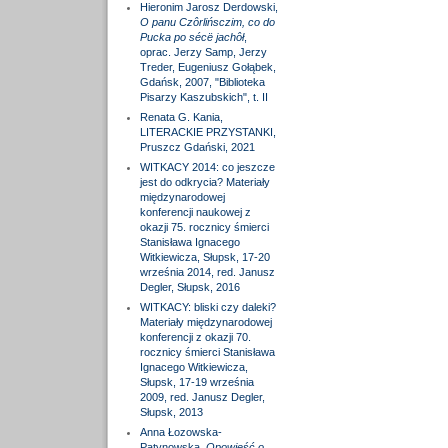
Hieronim Jarosz Derdowski,
O panu Czôrlińsczim, co do
Pucka po sécë jachôł
,
oprac. Jerzy Samp, Jerzy
Treder, Eugeniusz Gołąbek,
Gdańsk, 2007, "Biblioteka
Pisarzy Kaszubskich", t. II
Renata G. Kania,
LITERACKIE PRZYSTANKI,
Pruszcz Gdański, 2021
WITKACY 2014: co jeszcze
jest do odkrycia? Materiały
międzynarodowej
konferencji naukowej z
okazji 75. rocznicy śmierci
Stanisława Ignacego
Witkiewicza, Słupsk, 17-20
września 2014, red. Janusz
Degler, Słupsk, 2016
WITKACY: bliski czy daleki?
Materiały międzynarodowej
konferencji z okazji 70.
rocznicy śmierci Stanisława
Ignacego Witkiewicza,
Słupsk, 17-19 września
2009, red. Janusz Degler,
Słupsk, 2013
Anna Łozowska-
Patynowska,
Opowieść o