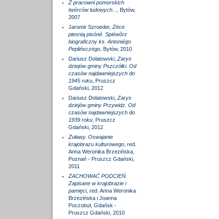
Z pracowni pomorskich
twórców ludowych...
, Bytów,
2007
Jaromir Szroeder,
Żëce
piesnią pisóné. Spiéwôrz
biograficzny ks. Antoniégo
Peplińsczégo
, Bytów, 2010
Dariusz Dolatowski,
Zarys
dziejów gminy Pszczółki. Od
czasów najdawniejszych do
1945 roku
, Pruszcz
Gdański, 2012
Dariusz Dolatowski,
Zarys
dziejów gminy Przywidz. Od
czasów najdawniejszych do
1939 roku
, Pruszcz
Gdański, 2012
Żuławy. Oswajanie
krajobrazu kulturowego
, red.
Anna Weronika Brzezińska,
Poznań - Pruszcz Gdański,
2011
ZACHOWAĆ PODCIEŃ.
Zapisane w krajobrazie i
pamięci
, red. Anna Weronika
Brzezińska i Joanna
Poczobut, Gdańsk -
Pruszcz Gdański, 2010