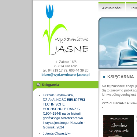
Aktualności
Pub
ul. Zakole 16/8
75-814 Koszalin
tel. 94 719 17 79, 606 44 39 28
biuro@wydawnictwo-jasne.pl
KSIĘGARNIA
Księgarnia
Na tej zakładce znajduj
Są to zarówno publikac
Ich wspólną cechą jest 
Urszula Szybowska,
DZIAŁALNOŚĆ BIBLIOTEKI
WYSZUKIWARKA: klawisz
TECHNISCHE
HOCHSCHULE DANZIG
(1904-1944) na tle historii
gdańskiego bibliotekarstwa
instytucjonalnego, Koszalin -
Gdańsk, 2024
Jolanta Chwastyk-