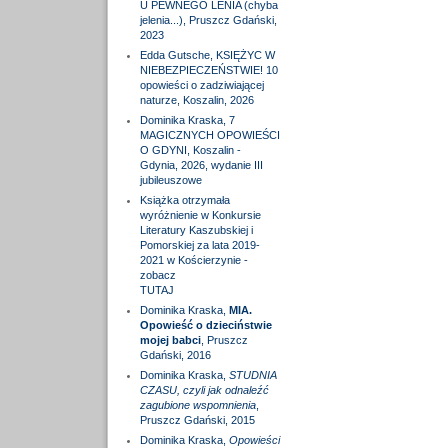
U PEWNEGO LENIA (chyba
jelenia...), Pruszcz Gdański,
2023
Edda Gutsche, KSIĘŻYC W
NIEBEZPIECZEŃSTWIE! 10
opowieści o zadziwiającej
naturze, Koszalin, 2026
Dominika Kraska, 7
MAGICZNYCH OPOWIEŚCI
O GDYNI, Koszalin -
Gdynia, 2026, wydanie III
jubileuszowe
Książka otrzymała
wyróżnienie w Konkursie
Literatury Kaszubskiej i
Pomorskiej za lata 2019-
2021 w Kościerzynie -
zobacz
TUTAJ
Dominika Kraska,
MIA.
Opowieść o dzieciństwie
mojej babci
, Pruszcz
Gdański, 2016
Dominika Kraska,
STUDNIA
CZASU, czyli jak odnaleźć
zagubione wspomnienia
,
Pruszcz Gdański, 2015
Dominika Kraska,
Opowieści