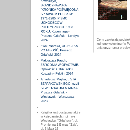
Kowalczyk,
SKANDYNAWSKA
"KRONIKA POŚWIĘCONA
SPRAWOM POLSKIM"
1971-1985. PISMO
UCHODŹCÓW
POLITYCZNYCH 1968
ROKU, Kopenhaga -
Pruszcz Gdański - Londyn,
Ceny zawierają podatek
2024
jednego woluminu (w Po
Ewa Pisarska, UCIECZKA
dnia otrzymania przele
PO MIŁOŚĆ, Pruszcz
Gdański, 2024
Małgorzata Pauch,
ZBRODNIA W OPACTWIE.
Opowieść z 1640 roku,
Koszalin - Pelplin, 2024
Amadeusz Majtka, LISTA
SZPARKOWSKIEGO, czyli
SZWEDZKA UKŁADANKA,
Pruszcz Gdański -
Włocławek - Warszawa,
2023
Książka jest dostępna także
w księgarniach, m.in. we
Włocławku: "Gdańscy", ul.
Promienna 1 B oraz "Żak",
ul. 3 Maja 15