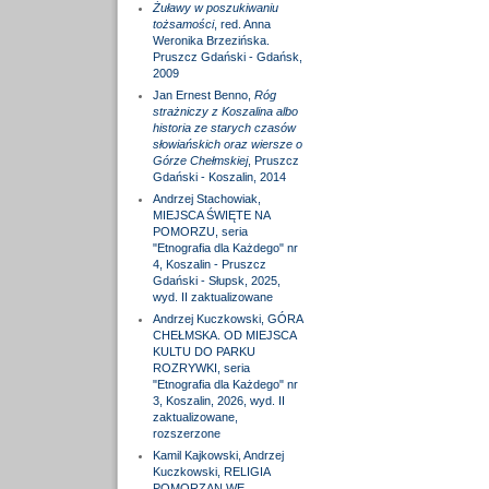
Żuławy w poszukiwaniu
tożsamości
, red. Anna
Weronika Brzezińska.
Pruszcz Gdański - Gdańsk,
2009
Jan Ernest Benno,
Róg
strażniczy z Koszalina albo
historia ze starych czasów
słowiańskich oraz wiersze o
Górze Chełmskiej
, Pruszcz
Gdański - Koszalin, 2014
Andrzej Stachowiak,
MIEJSCA ŚWIĘTE NA
POMORZU, seria
"Etnografia dla Każdego" nr
4, Koszalin - Pruszcz
Gdański - Słupsk, 2025,
wyd. II zaktualizowane
Andrzej Kuczkowski, GÓRA
CHEŁMSKA. OD MIEJSCA
KULTU DO PARKU
ROZRYWKI, seria
"Etnografia dla Każdego" nr
3, Koszalin, 2026, wyd. II
zaktualizowane,
rozszerzone
Kamil Kajkowski, Andrzej
Kuczkowski, RELIGIA
POMORZAN WE