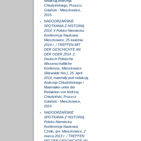
redakcją Andrzeja
Chludzińskiego, Pruszcz
Gdański - Mieszkowice,
2015
NADODRZAŃSKIE
SPOTKANIA Z HISTORIĄ
2014. II Polsko-Niemiecka
Konferencja Naukowa,
Mieszkowice, 25 kwietnia
2014 r. / TREFFEN MIT
DER GESCHICHTE AN
DER ODER 2014. 2.
Deutsch-Polnische
Wissenschaftliche
Konferenz, Mieszkowice
(Bärwalde Nm.), 25. April
2014
, materiały pod redakcją
Andrzeja Chludzińskiego /
Materialien unter der
Redaktion von Andrzej
Chludziński, Pruszcz
Gdański - Mieszkowice,
2014
NADODRZAŃSKIE
SPOTKANIA Z HISTORIĄ.
Polsko-Niemiecka
Konferencja Naukowa,
Czelin, gm. Mieszkowice, 2
marca 2013 r. / TREFFEN
MIT DER GESCHICHTE AN