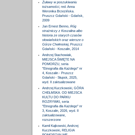
Żuławy w poszukiwaniu
tożsamości
, red. Anna
Weronika Brzezińska.
Pruszcz Gdański - Gdańsk,
2009
Jan Ernest Benno,
Róg
strażniczy z Koszalina albo
historia ze starych czasów
słowiańskich oraz wiersze o
Górze Chełmskiej
, Pruszcz
Gdański - Koszalin, 2014
Andrzej Stachowiak,
MIEJSCA ŚWIĘTE NA
POMORZU, seria
"Etnografia dla Każdego" nr
4, Koszalin - Pruszcz
Gdański - Słupsk, 2025,
wyd. II zaktualizowane
Andrzej Kuczkowski, GÓRA
CHEŁMSKA. OD MIEJSCA
KULTU DO PARKU
ROZRYWKI, seria
"Etnografia dla Każdego" nr
3, Koszalin, 2026, wyd. II
zaktualizowane,
rozszerzone
Kamil Kajkowski, Andrzej
Kuczkowski, RELIGIA
POMORZAN WE