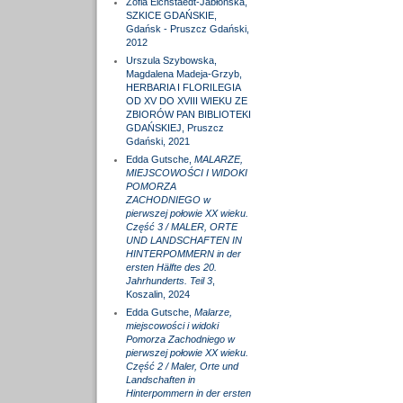
Zofia Eichstaedt-Jabłońska,
SZKICE GDAŃSKIE,
Gdańsk - Pruszcz Gdański,
2012
Urszula Szybowska,
Magdalena Madeja-Grzyb,
HERBARIA I FLORILEGIA
OD XV DO XVIII WIEKU ZE
ZBIORÓW PAN BIBLIOTEKI
GDAŃSKIEJ, Pruszcz
Gdański, 2021
Edda Gutsche,
MALARZE,
MIEJSCOWOŚCI I WIDOKI
POMORZA
ZACHODNIEGO w
pierwszej połowie XX wieku.
Część 3 / MALER, ORTE
UND LANDSCHAFTEN IN
HINTERPOMMERN in der
ersten Hälfte des 20.
Jahrhunderts. Teil 3
,
Koszalin, 2024
Edda Gutsche,
Malarze,
miejscowości i widoki
Pomorza Zachodniego w
pierwszej połowie XX wieku.
Część 2 / Maler, Orte und
Landschaften in
Hinterpommern in der ersten