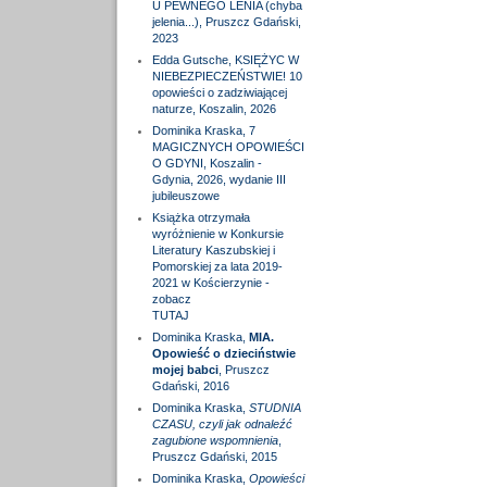
U PEWNEGO LENIA (chyba
jelenia...), Pruszcz Gdański,
2023
Edda Gutsche, KSIĘŻYC W
NIEBEZPIECZEŃSTWIE! 10
opowieści o zadziwiającej
naturze, Koszalin, 2026
Dominika Kraska, 7
MAGICZNYCH OPOWIEŚCI
O GDYNI, Koszalin -
Gdynia, 2026, wydanie III
jubileuszowe
Książka otrzymała
wyróżnienie w Konkursie
Literatury Kaszubskiej i
Pomorskiej za lata 2019-
2021 w Kościerzynie -
zobacz
TUTAJ
Dominika Kraska,
MIA.
Opowieść o dzieciństwie
mojej babci
, Pruszcz
Gdański, 2016
Dominika Kraska,
STUDNIA
CZASU, czyli jak odnaleźć
zagubione wspomnienia
,
Pruszcz Gdański, 2015
Dominika Kraska,
Opowieści