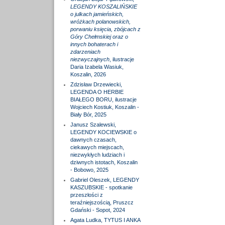
LEGENDY KOSZALIŃSKIE
o julkach jamieńskich,
wróżkach polanowskich,
porwaniu księcia, zbójcach z
Góry Chełmskiej oraz o
innych bohaterach i
zdarzeniach
niezwyczajnych
, ilustracje
Daria Izabela Wasiuk,
Koszalin, 2026
Zdzisław Drzewiecki,
LEGENDA O HERBIE
BIAŁEGO BORU, ilustracje
Wojciech Kostiuk, Koszalin -
Biały Bór, 2025
Janusz Szalewski,
LEGENDY KOCIEWSKIE o
dawnych czasach,
ciekawych miejscach,
niezwykłych ludziach i
dziwnych istotach, Koszalin
- Bobowo, 2025
Gabriel Oleszek, LEGENDY
KASZUBSKIE - spotkanie
przeszłości z
teraźniejszością, Pruszcz
Gdański - Sopot, 2024
Agata Ludka, TYTUS I ANKA