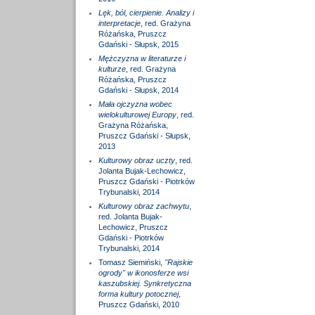
Lęk, ból, cierpienie. Analizy i
interpretacje
, red. Grażyna
Różańska, Pruszcz
Gdański - Słupsk, 2015
Mężczyzna w literaturze i
kulturze
, red. Grażyna
Różańska, Pruszcz
Gdański - Słupsk, 2014
Mała ojczyzna wobec
wielokulturowej Europy
, red.
Grażyna Różańska,
Pruszcz Gdański - Słupsk,
2013
Kulturowy obraz uczty
, red.
Jolanta Bujak-Lechowicz,
Pruszcz Gdański - Piotrków
Trybunalski, 2014
Kulturowy obraz zachwytu
,
red. Jolanta Bujak-
Lechowicz, Pruszcz
Gdański - Piotrków
Trybunalski, 2014
Tomasz Siemiński,
"Rajskie
ogrody" w ikonosferze wsi
kaszubskiej. Synkretyczna
forma kultury potocznej
,
Pruszcz Gdański, 2010