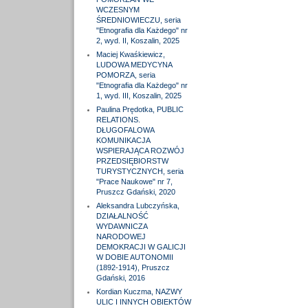
WCZESNYM
ŚREDNIOWIECZU, seria
"Etnografia dla Każdego" nr
2, wyd. II, Koszalin, 2025
Maciej Kwaśkiewicz,
LUDOWA MEDYCYNA
POMORZA, seria
"Etnografia dla Każdego" nr
1, wyd. III, Koszalin, 2025
Paulina Prędotka, PUBLIC
RELATIONS.
DŁUGOFALOWA
KOMUNIKACJA
WSPIERAJĄCA ROZWÓJ
PRZEDSIĘBIORSTW
TURYSTYCZNYCH, seria
"Prace Naukowe" nr 7,
Pruszcz Gdański, 2020
Aleksandra Lubczyńska,
DZIAŁALNOŚĆ
WYDAWNICZA
NARODOWEJ
DEMOKRACJI W GALICJI
W DOBIE AUTONOMII
(1892-1914), Pruszcz
Gdański, 2016
Kordian Kuczma, NAZWY
ULIC I INNYCH OBIEKTÓW