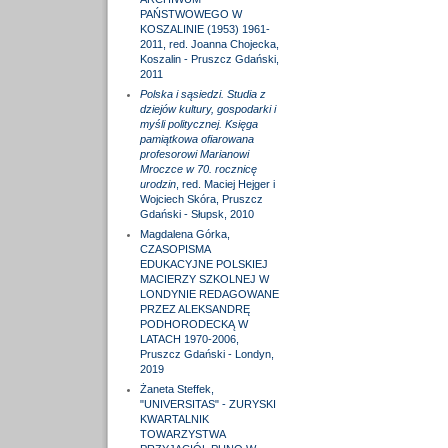
PAŃSTWOWEGO W
KOSZALINIE (1953) 1961-
2011, red. Joanna Chojecka,
Koszalin - Pruszcz Gdański,
2011
Polska i sąsiedzi. Studia z
dziejów kultury, gospodarki i
myśli politycznej. Księga
pamiątkowa ofiarowana
profesorowi Marianowi
Mroczce w 70. rocznicę
urodzin
, red. Maciej Hejger i
Wojciech Skóra, Pruszcz
Gdański - Słupsk, 2010
Magdalena Górka,
CZASOPISMA
EDUKACYJNE POLSKIEJ
MACIERZY SZKOLNEJ W
LONDYNIE REDAGOWANE
PRZEZ ALEKSANDRĘ
PODHORODECKĄ W
LATACH 1970-2006,
Pruszcz Gdański - Londyn,
2019
Żaneta Steffek,
"UNIVERSITAS" - ZURYSKI
KWARTALNIK
TOWARZYSTWA