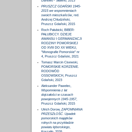
Darłowo - Sławno, 2013
PRUSZCZ GDAŃSKI 1945-
2015 we wspomnieniach
swoich mieszkańców
, red.
Andrzej Chludziński,
Pruszcz Gdański, 2015
Roch Pałubicki, BIBER-
PAŁUBICCY. DZIEJE
AWANSU I GERMANIZACJI
RODZINY POMORSKIEJ
OD XVIII DO XX WIEKU,
"Monografie Pomorskie" nr
4, Pruszcz Gdański, 2021
Tomasz Marcin Cisewski,
POMORSKIE KORZENIE.
RODOWÓD
OSSOWSKICH, Pruszcz
Gdański, 2023
Aleksander Pawelec,
Wspomnienia z lat
dojrzałości w czasach
powojennych 1945-1957
,
Pruszcz Gdański, 2015
Ulrich Dorow,
ZAPOMNIANA
PRZESZŁOŚĆ. Upadek
pomorskich majątków
rolnych na przykładzie
powiatu lęborskiego
,
Koszalin, 2026