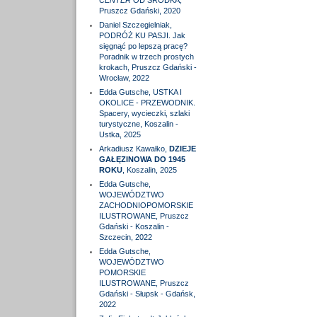
CENTER
OD ŚRODKA,
Pruszcz Gdański, 2020
Daniel Szczegielniak,
PODRÓŻ KU PASJI. Jak
sięgnąć po lepszą pracę?
Poradnik w trzech prostych
krokach, Pruszcz Gdański -
Wrocław, 2022
Edda Gutsche, USTKA I
OKOLICE - PRZEWODNIK.
Spacery, wycieczki, szlaki
turystyczne, Koszalin -
Ustka, 2025
Arkadiusz Kawałko,
DZIEJE
GAŁĘZINOWA DO 1945
ROKU
, Koszalin, 2025
Edda Gutsche,
WOJEWÓDZTWO
ZACHODNIOPOMORSKIE
ILUSTROWANE, Pruszcz
Gdański - Koszalin -
Szczecin, 2022
Edda Gutsche,
WOJEWÓDZTWO
POMORSKIE
ILUSTROWANE, Pruszcz
Gdański - Słupsk - Gdańsk,
2022