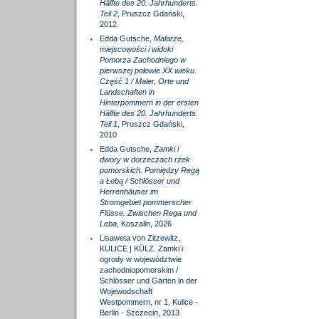
Hälfte des 20. Jahrhunderts.
Teil 2
, Pruszcz Gdański,
2012
Edda Gutsche,
Malarze,
miejscowości i widoki
Pomorza Zachodniego w
pierwszej połowie XX wieku.
Część 1 / Maler, Orte und
Landschaften in
Hinterpommern in der ersten
Hälfte des 20. Jahrhunderts.
Teil 1
, Pruszcz Gdański,
2010
Edda Gutsche,
Zamki i
dwory w dorzeczach rzek
pomorskich. Pomiędzy Regą
a Łebą / Schlösser und
Herrenhäuser im
Stromgebiet pommerscher
Flüsse. Zwischen Rega und
Leba
, Koszalin, 2026
Lisaweta von Zitzewitz,
KULICE | KÜLZ. Zamki i
ogrody w województwie
zachodniopomorskim /
Schlösser und Gärten in der
Wojewodschaft
Westpommern, nr 1, Kulice -
Berlin - Szczecin, 2013