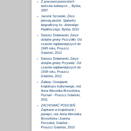
Z pracowni pomorskich
twórców ludowych...
, Bytów,
2007
Jaromir Szroeder,
Żëce
piesnią pisóné. Spiéwôrz
biograficzny ks. Antoniégo
Peplińsczégo
, Bytów, 2010
Dariusz Dolatowski,
Zarys
dziejów gminy Pszczółki. Od
czasów najdawniejszych do
1945 roku
, Pruszcz
Gdański, 2012
Dariusz Dolatowski,
Zarys
dziejów gminy Przywidz. Od
czasów najdawniejszych do
1939 roku
, Pruszcz
Gdański, 2012
Żuławy. Oswajanie
krajobrazu kulturowego
, red.
Anna Weronika Brzezińska,
Poznań - Pruszcz Gdański,
2011
ZACHOWAĆ PODCIEŃ.
Zapisane w krajobrazie i
pamięci
, red. Anna Weronika
Brzezińska i Joanna
Poczobut, Gdańsk -
Pruszcz Gdański, 2010