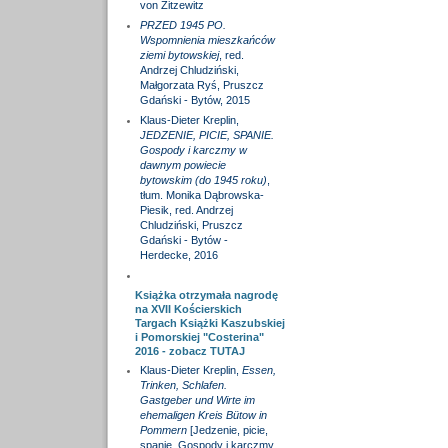
von Zitzewitz
PRZED 1945 PO.
Wspomnienia mieszkańców
ziemi bytowskiej
, red.
Andrzej Chludziński,
Małgorzata Ryś, Pruszcz
Gdański - Bytów, 2015
Klaus-Dieter Kreplin,
JEDZENIE, PICIE, SPANIE.
Gospody i karczmy w
dawnym powiecie
bytowskim (do 1945 roku)
,
tłum. Monika Dąbrowska-
Piesik, red. Andrzej
Chludziński, Pruszcz
Gdański - Bytów -
Herdecke, 2016
Książka otrzymała nagrodę
na XVII Kościerskich
Targach Książki Kaszubskiej
i Pomorskiej "Costerina"
2016 - zobacz
TUTAJ
Klaus-Dieter Kreplin,
Essen,
Trinken, Schlafen.
Gastgeber und Wirte im
ehemaligen Kreis Bütow in
Pommern
[Jedzenie, picie,
spanie. Gospody i karczmy