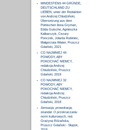
MINDESTENS 44 GRÜNDE,
DEUTSCHLAND ZU
LIEBEN, unter der Redaktion
von Andrzej Chludziński,
Übersetzung aus dem
Polnischen Ilona Gryman,
Edda Gutsche, Agnieszka
Kalbarczyk, Cezary
Ponczek, Jolanta Rubiniec,
Małgorzata Wiater, Pruszcz
Gdański, 2021
CO NAJMNIEJ 44
POWODY, ABY
POKOCHAĆ NIEMCY,
redakcja Andrzej
Chludziński, Pruszcz
Gdański, 2019
CO NAJMNIEJ 32
POWODY, ABY
POKOCHAĆ NIEMCY,
redakcja Andrzej
Chludziński, Pruszcz
Gdański, 2018
Sensacja, prowokacja,
skandal. O przekraczaniu
norm kulturowych
, red.
Grażyna Różańska,
Pruszcz Gdański - Słupsk,
2016