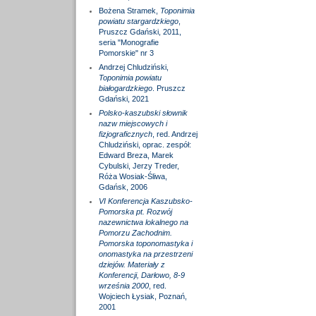
Bożena Stramek,
Toponimia
powiatu stargardzkiego
,
Pruszcz Gdański, 2011,
seria "Monografie
Pomorskie" nr 3
Andrzej Chludziński,
Toponimia powiatu
białogardzkiego
. Pruszcz
Gdański, 2021
Polsko-kaszubski słownik
nazw miejscowych i
fizjograficznych
, red. Andrzej
Chludziński, oprac. zespół:
Edward Breza, Marek
Cybulski, Jerzy Treder,
Róża Wosiak-Śliwa,
Gdańsk, 2006
VI Konferencja Kaszubsko-
Pomorska pt. Rozwój
nazewnictwa lokalnego na
Pomorzu Zachodnim.
Pomorska toponomastyka i
onomastyka na przestrzeni
dziejów. Materiały z
Konferencji, Darłowo, 8-9
września 2000
, red.
Wojciech Łysiak, Poznań,
2001