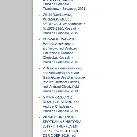
Pruszcz Gdański -
Trzebiatów - Szczecin, 2021
Witold Danilkiewicz,
KOSZALIN MOJEJ
MŁODOŚCI. Wspomnienia z
lat 1955-1980
, Koszalin -
Pruszcz Gdański, 2015
KOSZALIN 1945-2015.
Historie z rodzinnych
archiwów
, red. Andrzej
Chludziński i Joanna
Chojecka, Koszalin -
Pruszcz Gdański, 2015
Z dziejów ziemi drawskiej i
szczecineckiej / Aus der
Geschichte des Dramburger
und Neustettiner Landes
,
red. Andrzej Chludziński,
Pruszcz Gdański, 2013
GMINA KRZĘCIN Z
RÓŻNYCH STRON, red.
Andrzej Chludziński,
Pruszcz Gdański, 2019
VII NADODRZAŃSKIE
SPOTKANIA Z HISTORIĄ
2019 / 7. TREFFEN MIT
DER GESCHICHTE AN
DER ODER 2019, red.