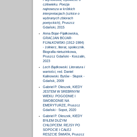
człowieku. Poezja
najnowsza w krótkich
interpretacjach (szkice o
wybranych zbiorach
poetyckich)
, Pruszcz
Gdański, 2015
Anna Bojar-Fijałkowska,
GRACJAN BOJAR-
FIJAŁKOWSKI (1912-1984)
- żołnierz, literat, społecznik.
Biografia nietuzinkowa,
Pruszcz Gdański - Koszalin,
2023
Lech Bądkowski. Literatura i
wartości
, red. Daniel
Kalinowski. Bytów - Słupsk -
Gdańsk, 2009
Gabriel P. Oleszek, KIEDY
JESTEM W SREBRNYM
WIEKU. POGODNIE I
SWOBODNIE NA
EMERYTURZE, Pruszcz
Gdański - Sopot, 2020
Gabriel P. Oleszek, KIEDY
BYŁEM DUŻYM
CHŁOPCEM. REJSY PO
SOPOCIE I CAŁEJ
RESZCIE ŚWIATA, Pruszcz