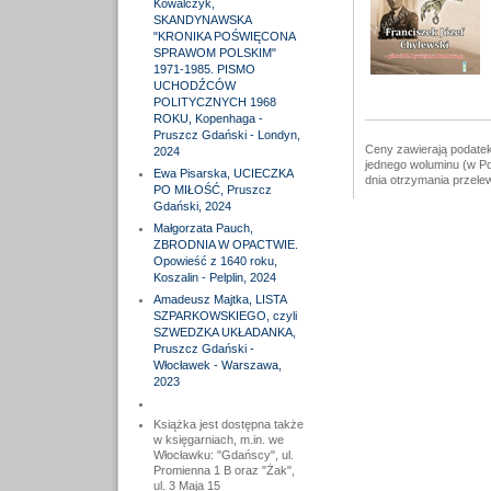
Kowalczyk,
SKANDYNAWSKA
"KRONIKA POŚWIĘCONA
SPRAWOM POLSKIM"
1971-1985. PISMO
UCHODŹCÓW
POLITYCZNYCH 1968
ROKU, Kopenhaga -
Pruszcz Gdański - Londyn,
Ceny zawierają podatek
2024
jednego woluminu (w Po
Ewa Pisarska, UCIECZKA
dnia otrzymania przele
PO MIŁOŚĆ, Pruszcz
Gdański, 2024
Małgorzata Pauch,
ZBRODNIA W OPACTWIE.
Opowieść z 1640 roku,
Koszalin - Pelplin, 2024
Amadeusz Majtka, LISTA
SZPARKOWSKIEGO, czyli
SZWEDZKA UKŁADANKA,
Pruszcz Gdański -
Włocławek - Warszawa,
2023
Książka jest dostępna także
w księgarniach, m.in. we
Włocławku: "Gdańscy", ul.
Promienna 1 B oraz "Żak",
ul. 3 Maja 15