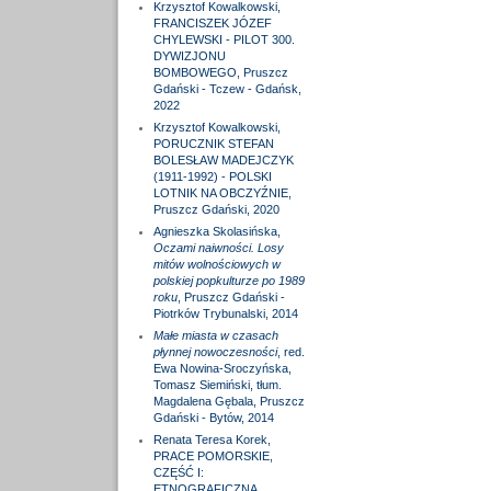
Krzysztof Kowalkowski,
FRANCISZEK JÓZEF
CHYLEWSKI - PILOT 300.
DYWIZJONU
BOMBOWEGO, Pruszcz
Gdański - Tczew - Gdańsk,
2022
Krzysztof Kowalkowski,
PORUCZNIK STEFAN
BOLESŁAW MADEJCZYK
(1911-1992) - POLSKI
LOTNIK NA OBCZYŹNIE,
Pruszcz Gdański, 2020
Agnieszka Skolasińska,
Oczami naiwności. Losy
mitów wolnościowych w
polskiej popkulturze po 1989
roku
, Pruszcz Gdański -
Piotrków Trybunalski, 2014
Małe miasta w czasach
płynnej nowoczesności
, red.
Ewa Nowina-Sroczyńska,
Tomasz Siemiński, tłum.
Magdalena Gębala, Pruszcz
Gdański - Bytów, 2014
Renata Teresa Korek,
PRACE POMORSKIE,
CZĘŚĆ I:
ETNOGRAFICZNA,