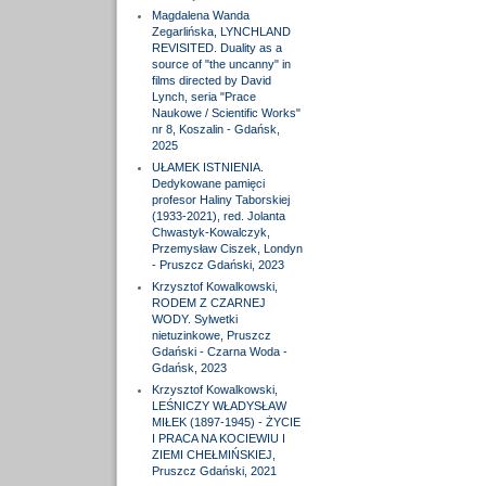
Magdalena Wanda
Zegarlińska, LYNCHLAND
REVISITED. Duality as a
source of "the uncanny" in
films directed by David
Lynch, seria "Prace
Naukowe / Scientific Works"
nr 8, Koszalin - Gdańsk,
2025
UŁAMEK ISTNIENIA.
Dedykowane pamięci
profesor Haliny Taborskiej
(1933-2021), red. Jolanta
Chwastyk-Kowalczyk,
Przemysław Ciszek, Londyn
- Pruszcz Gdański, 2023
Krzysztof Kowalkowski,
RODEM Z CZARNEJ
WODY. Sylwetki
nietuzinkowe, Pruszcz
Gdański - Czarna Woda -
Gdańsk, 2023
Krzysztof Kowalkowski,
LEŚNICZY WŁADYSŁAW
MIŁEK (1897-1945) - ŻYCIE
I PRACA NA KOCIEWIU I
ZIEMI CHEŁMIŃSKIEJ,
Pruszcz Gdański, 2021