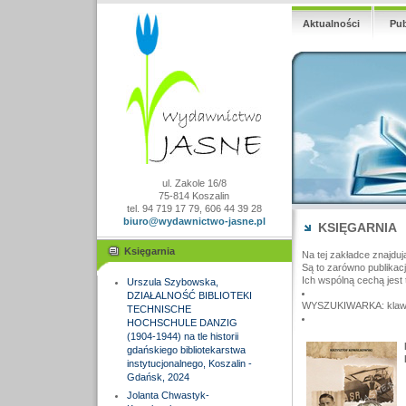
Aktualności
Pub
ul. Zakole 16/8
75-814 Koszalin
tel. 94 719 17 79, 606 44 39 28
biuro@wydawnictwo-jasne.pl
KSIĘGARNIA
Księgarnia
Na tej zakładce znajduj
Są to zarówno publikac
Ich wspólną cechą jest 
Urszula Szybowska,
DZIAŁALNOŚĆ BIBLIOTEKI
WYSZUKIWARKA: klawisz
TECHNISCHE
HOCHSCHULE DANZIG
(1904-1944) na tle historii
gdańskiego bibliotekarstwa
instytucjonalnego, Koszalin -
Gdańsk, 2024
Jolanta Chwastyk-