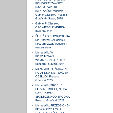
POMORZA" ZAWSZE
RAZEM. ZAPISKI
KAPITANÓW, redakcja
Gabriel Oleszek, Pruszcz
Gdański - Sopot, 2018
Gabriel P. Oleszek,
OPOWIEŚCI Z MORZA
,
Koszalin, 2025
ŚLEDŹ A SPRAWA POLSKA,
red. Andrzej Chludziński,
Koszalin, 2025, wydanie II
rozszerzone
Michał Wilk, W
POSZUKIWANIU
WYMARZONEJ PRACY,
Koszalin - Gdynia, 2024
Michał Wilk, BLIŹNIACZKI.
RODZINNA INSTRUKCJA
OBSŁUGI, Pruszcz
Gdański, 2022
Michał Wilk, TROCHĘ
PIEKŁA, TROCHĘ NIEBA,
CZYLI POMOC
SPOŁECZNA OD ŚRODKA,
Pruszcz Gdański, 2021
Michał Wilk, PRZEDSIONEK
PIEKŁA, CZYLI
CALL