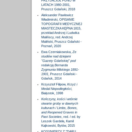
PRZYJACIÓŁ PUNO W
LATACH 1980-2001,
Pruszcz Gdański, 2018
Aleksander Pawłowicz
Władimirski, OPISANIE
TOPOGRAFII MEDYCZNEJ
MIASTECZKA KĘPNA 1815,
przekład Andrzej i Ludwika
Malińscy, red. Andrzej
Maliński, Pruszcz Gdański -
Poznań, 2020
Ewa Czerniakowska,
Ze
studiów nad dziejami
"Gazety Gdańskiej" pod
redakcją Bernarda
Zygmunta Milskiego 1891-
1901
, Pruszcz Gdański -
Gdańsk, 2014
Krzysztof Filipow,
Krzyż i
Medal Niepodległości
,
Białystok, 1998
Kończyny, kości i wtórnie
otwarte groby w dawnych
kulturach / Limbs, Bones,
and Reopened Graves in
Past Societies
, red. / ed. by
Leszek Gardeła, Kamil
Kajkowski, Bytów, 2015
KOSYNIERZY Z "DARU