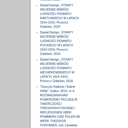
Daniel Dempc, STRATY
WOJENNE WŚRÓD
LUDNOŚCI POWIATU
KARTUSKIEGO W LATACH
1914-1919, Pruszcz
Gdański, 2020
Daniel Dempc, STRATY
WOJENNE WŚRÓD
LUDNOŚCI POWIATU
PUCKIEGO W LATACH
1914-1919, Pruszcz
Gdański, 2019
Daniel Dempc, STRATY
WOJENNE WŚRÓD
LUDNOŚCI POWIATU
WEJHEROWSKIEGO W
LATACH 1914-1919,
Pruszcz Gdański, 2018
"Zeszyty Kulickie / Külzer
Hefte", Kulice, 2010, nr 6:
ROZWAŻANIA NAD
POMORZEM I POLSKĄ W
TWÓRCZOŚCI
THEODORA FONTANE /
REFLEXIONEN ÜBER
POMMERN UND POLEN IM
WERK THEODOR
FONTANES, red. Lisaweta