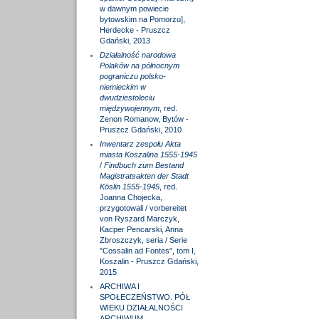
w dawnym powiecie
bytowskim na Pomorzu],
Herdecke - Pruszcz
Gdański, 2013
Działalność narodowa
Polaków na północnym
pograniczu polsko-
niemieckim w
dwudziestoleciu
międzywojennym
, red.
Zenon Romanow, Bytów -
Pruszcz Gdański, 2010
Inwentarz zespołu Akta
miasta Koszalina 1555-1945
/
Findbuch zum Bestand
Magistratsakten der Stadt
Köslin 1555-1945
, red.
Joanna Chojecka,
przygotowali / vorbereitet
von Ryszard Marczyk,
Kacper Pencarski, Anna
Zbroszczyk, seria / Serie
"Cossalin ad Fontes", tom I,
Koszalin - Pruszcz Gdański,
2015
ARCHIWA I
SPOŁECZEŃSTWO. PÓŁ
WIEKU DZIAŁALNOŚCI
ARCHIWUM