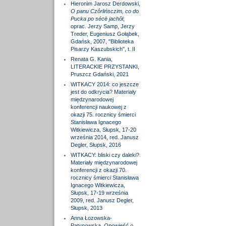
Hieronim Jarosz Derdowski,
O panu Czôrlińsczim, co do
Pucka po sécë jachôł
,
oprac. Jerzy Samp, Jerzy
Treder, Eugeniusz Gołąbek,
Gdańsk, 2007, "Biblioteka
Pisarzy Kaszubskich", t. II
Renata G. Kania,
LITERACKIE PRZYSTANKI,
Pruszcz Gdański, 2021
WITKACY 2014: co jeszcze
jest do odkrycia? Materiały
międzynarodowej
konferencji naukowej z
okazji 75. rocznicy śmierci
Stanisława Ignacego
Witkiewicza, Słupsk, 17-20
września 2014, red. Janusz
Degler, Słupsk, 2016
WITKACY: bliski czy daleki?
Materiały międzynarodowej
konferencji z okazji 70.
rocznicy śmierci Stanisława
Ignacego Witkiewicza,
Słupsk, 17-19 września
2009, red. Janusz Degler,
Słupsk, 2013
Anna Łozowska-
Patynowska,
Opowieść o