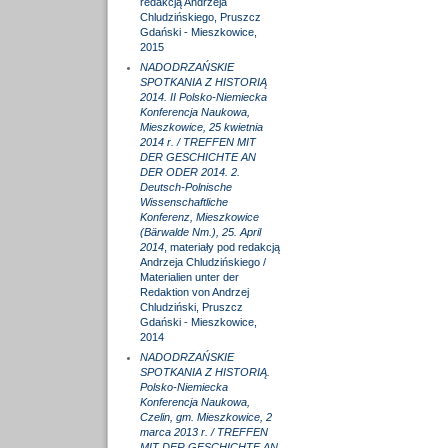
redakcją Andrzeja
Chludzińskiego, Pruszcz
Gdański - Mieszkowice,
2015
NADODRZAŃSKIE
SPOTKANIA Z HISTORIĄ
2014. II Polsko-Niemiecka
Konferencja Naukowa,
Mieszkowice, 25 kwietnia
2014 r. / TREFFEN MIT
DER GESCHICHTE AN
DER ODER 2014. 2.
Deutsch-Polnische
Wissenschaftliche
Konferenz, Mieszkowice
(Bärwalde Nm.), 25. April
2014
, materiały pod redakcją
Andrzeja Chludzińskiego /
Materialien unter der
Redaktion von Andrzej
Chludziński, Pruszcz
Gdański - Mieszkowice,
2014
NADODRZAŃSKIE
SPOTKANIA Z HISTORIĄ.
Polsko-Niemiecka
Konferencja Naukowa,
Czelin, gm. Mieszkowice, 2
marca 2013 r. / TREFFEN
MIT DER GESCHICHTE AN