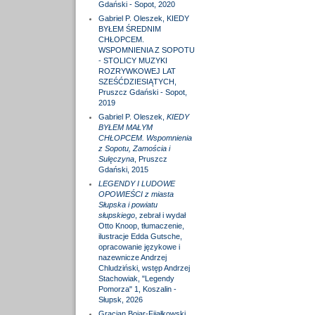
Gdański - Sopot, 2020
Gabriel P. Oleszek, KIEDY
BYŁEM ŚREDNIM
CHŁOPCEM.
WSPOMNIENIA Z SOPOTU
- STOLICY MUZYKI
ROZRYWKOWEJ LAT
SZEŚĆDZIESIĄTYCH,
Pruszcz Gdański - Sopot,
2019
Gabriel P. Oleszek,
KIEDY
BYŁEM MAŁYM
CHŁOPCEM. Wspomnienia
z Sopotu, Zamościa i
Sulęczyna
, Pruszcz
Gdański, 2015
LEGENDY I LUDOWE
OPOWIEŚCI z miasta
Słupska i powiatu
słupskiego
, zebrał i wydał
Otto Knoop, tłumaczenie,
ilustracje Edda Gutsche,
opracowanie językowe i
nazewnicze Andrzej
Chludziński, wstęp Andrzej
Stachowiak, "Legendy
Pomorza" 1, Koszalin -
Słupsk, 2026
Gracjan Bojar-Fijałkowski,