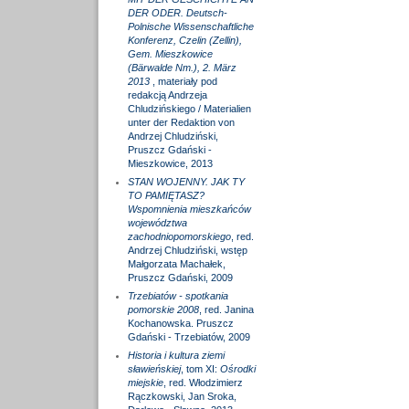
DER ODER. Deutsch-
Polnische Wissenschaftliche
Konferenz, Czelin (Zellin),
Gem. Mieszkowice
(Bärwalde Nm.), 2. März
2013
, materiały pod
redakcją Andrzeja
Chludzińskiego / Materialien
unter der Redaktion von
Andrzej Chludziński,
Pruszcz Gdański -
Mieszkowice, 2013
STAN WOJENNY. JAK TY
TO PAMIĘTASZ?
Wspomnienia mieszkańców
województwa
zachodniopomorskiego
, red.
Andrzej Chludziński, wstęp
Małgorzata Machałek,
Pruszcz Gdański, 2009
Trzebiatów - spotkania
pomorskie 2008
, red. Janina
Kochanowska. Pruszcz
Gdański - Trzebiatów, 2009
Historia i kultura ziemi
sławieńskiej
, tom XI:
Ośrodki
miejskie
, red. Włodzimierz
Rączkowski, Jan Sroka,