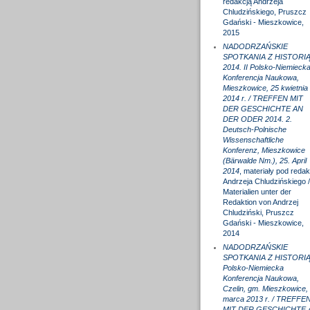
redakcją Andrzeja
Chludzińskiego, Pruszcz
Gdański - Mieszkowice,
2015
NADODRZAŃSKIE
SPOTKANIA Z HISTORI
2014. II Polsko-Niemieck
Konferencja Naukowa,
Mieszkowice, 25 kwietnia
2014 r. / TREFFEN MIT
DER GESCHICHTE AN
DER ODER 2014. 2.
Deutsch-Polnische
Wissenschaftliche
Konferenz, Mieszkowice
(Bärwalde Nm.), 25. April
2014
, materiały pod redak
Andrzeja Chludzińskiego /
Materialien unter der
Redaktion von Andrzej
Chludziński, Pruszcz
Gdański - Mieszkowice,
2014
NADODRZAŃSKIE
SPOTKANIA Z HISTORIĄ
Polsko-Niemiecka
Konferencja Naukowa,
Czelin, gm. Mieszkowice,
marca 2013 r. / TREFFE
MIT DER GESCHICHTE 