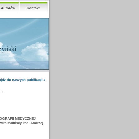
a Autorów
Kontakt
zyński
ejdź do naszych publikacji »
yn.
OPOGRAFII MEDYCZNEJ
ka Malińscy, red. Andrzej