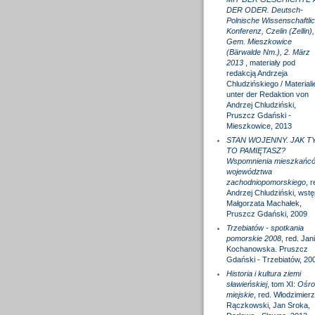
DER ODER. Deutsch-
Polnische Wissenschaftli
Konferenz, Czelin (Zellin),
Gem. Mieszkowice
(Bärwalde Nm.), 2. März
2013
, materiały pod
redakcją Andrzeja
Chludzińskiego / Materiali
unter der Redaktion von
Andrzej Chludziński,
Pruszcz Gdański -
Mieszkowice, 2013
STAN WOJENNY. JAK T
TO PAMIĘTASZ?
Wspomnienia mieszkańc
województwa
zachodniopomorskiego
, r
Andrzej Chludziński, wstę
Małgorzata Machałek,
Pruszcz Gdański, 2009
Trzebiatów - spotkania
pomorskie 2008
, red. Jan
Kochanowska. Pruszcz
Gdański - Trzebiatów, 20
Historia i kultura ziemi
sławieńskiej
, tom XI:
Ośro
miejskie
, red. Włodzimierz
Rączkowski, Jan Sroka,