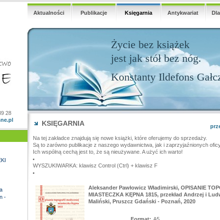
Aktualności
Publikacje
Księgarnia
Antykwariat
Dl
Życie bez książek
jest jak stół bez nóg.
Konstanty Ildefons Gałc
39 28
ne.pl
KSIĘGARNIA
prz
Na tej zakładce znajdują się nowe książki, które oferujemy do sprzedaży.
Są to zarówno publikacje z naszego wydawnictwa, jak i zaprzyjaźnionych ofic
Ich wspólną cechą jest to, że są nieużywane. A użyć ich warto!
KI
WYSZUKIWARKA: klawisz Control (Ctrl) + klawisz F
Aleksander Pawłowicz Władimirski, OPISANIE T
a
MIASTECZKA KĘPNA 1815, przekład Andrzej i Ludwi
n -
Maliński, Pruszcz Gdański - Poznań, 2020
Format:
A5