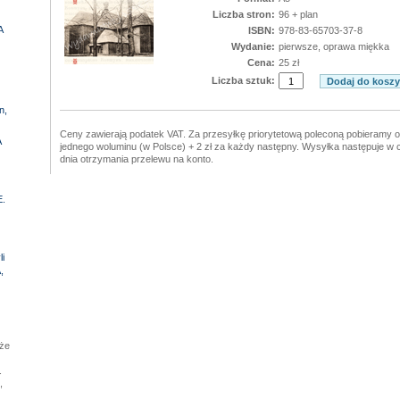
Liczba stron:
96 + plan
A
ISBN:
978-83-65703-37-8
Wydanie:
pierwsze, oprawa miękka
Cena:
25 zł
Liczba sztuk:
n,
Ceny zawierają podatek VAT. Za przesyłkę priorytetową poleconą pobieramy op
A
jednego woluminu (w Polsce) + 2 zł za każdy następny. Wysyłka następuje w 
dnia otrzymania przelewu na konto.
.
i
,
kże
.
,