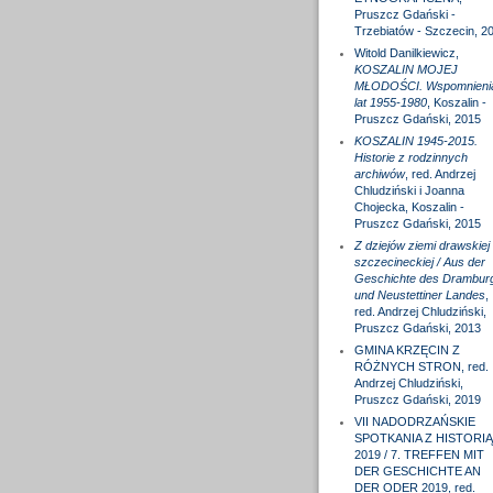
Pruszcz Gdański -
Trzebiatów - Szczecin, 2
Witold Danilkiewicz,
KOSZALIN MOJEJ
MŁODOŚCI. Wspomnieni
lat 1955-1980
, Koszalin -
Pruszcz Gdański, 2015
KOSZALIN 1945-2015.
Historie z rodzinnych
archiwów
, red. Andrzej
Chludziński i Joanna
Chojecka, Koszalin -
Pruszcz Gdański, 2015
Z dziejów ziemi drawskiej 
szczecineckiej / Aus der
Geschichte des Drambur
und Neustettiner Landes
,
red. Andrzej Chludziński,
Pruszcz Gdański, 2013
GMINA KRZĘCIN Z
RÓŻNYCH STRON, red.
Andrzej Chludziński,
Pruszcz Gdański, 2019
VII NADODRZAŃSKIE
SPOTKANIA Z HISTORIĄ
2019 / 7. TREFFEN MIT
DER GESCHICHTE AN
DER ODER 2019, red.