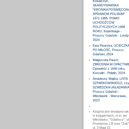
Kowalczyk,
SKANDYNAWSKA
"KRONIKA POŚWIĘCON
SPRAWOM POLSKIM"
1971-1985. PISMO
UCHODŹCÓW
POLITYCZNYCH 1968
ROKU, Kopenhaga -
Pruszcz Gdański - Londy
2024
Ewa Pisarska, UCIECZK
PO MIŁOŚĆ, Pruszcz
Gdański, 2024
Małgorzata Pauch,
ZBRODNIA W OPACTWIE
Opowieść z 1640 roku,
Koszalin - Pelplin, 2024
Amadeusz Majtka, LISTA
SZPARKOWSKIEGO, czyl
SZWEDZKA UKŁADANKA
Pruszcz Gdański -
Włocławek - Warszawa,
2023
Książka jest dostępna ta
w księgarniach, m.in. we
Włocławku: "Gdańscy", ul
Promienna 1 B oraz "Żak"
ul. 3 Maja 15