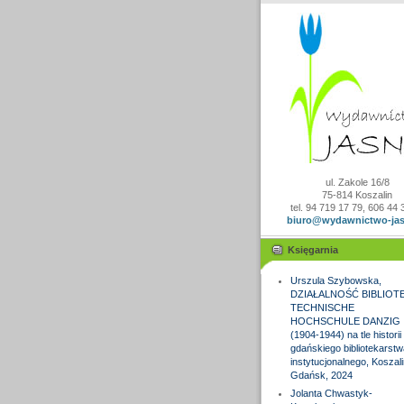
ul. Zakole 16/8
75-814 Koszalin
tel. 94 719 17 79, 606 44 
biuro@wydawnictwo-jas
Księgarnia
Urszula Szybowska,
DZIAŁALNOŚĆ BIBLIOTE
TECHNISCHE
HOCHSCHULE DANZIG
(1904-1944) na tle historii
gdańskiego bibliotekarstw
instytucjonalnego, Koszali
Gdańsk, 2024
Jolanta Chwastyk-