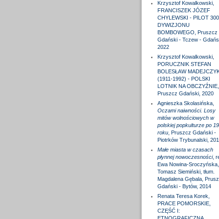
Krzysztof Kowalkowski,
FRANCISZEK JÓZEF
CHYLEWSKI - PILOT 300
DYWIZJONU
BOMBOWEGO, Pruszcz
Gdański - Tczew - Gdańs
2022
Krzysztof Kowalkowski,
PORUCZNIK STEFAN
BOLESŁAW MADEJCZY
(1911-1992) - POLSKI
LOTNIK NA OBCZYŹNIE,
Pruszcz Gdański, 2020
Agnieszka Skolasińska,
Oczami naiwności. Losy
mitów wolnościowych w
polskiej popkulturze po 1
roku
, Pruszcz Gdański -
Piotrków Trybunalski, 20
Małe miasta w czasach
płynnej nowoczesności
, r
Ewa Nowina-Sroczyńska,
Tomasz Siemiński, tłum.
Magdalena Gębala, Prus
Gdański - Bytów, 2014
Renata Teresa Korek,
PRACE POMORSKIE,
CZĘŚĆ I:
ETNOGRAFICZNA,