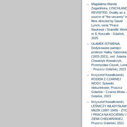
Magdalena Wanda
Zegarlińska, LYNCHLAN
REVISITED. Duality as a
source of "the uncanny" i
films directed by David
Lynch, seria "Prace
Naukowe / Scientific Wor
nr 8, Koszalin - Gdańsk,
2025
UŁAMEK ISTNIENIA.
Dedykowane pamięci
profesor Haliny Taborskie
(1933-2021), red. Jolanta
Chwastyk-Kowalczyk,
Przemysław Ciszek, Lon
- Pruszcz Gdański, 2023
Krzysztof Kowalkowski,
RODEM Z CZARNEJ
WODY. Sylwetki
nietuzinkowe, Pruszcz
Gdański - Czarna Woda -
Gdańsk, 2023
Krzysztof Kowalkowski,
LEŚNICZY WŁADYSŁAW
MIŁEK (1897-1945) - ŻYC
I PRACA NA KOCIEWIU I
ZIEMI CHEŁMIŃSKIEJ,
Pruszcz Gdański, 2021