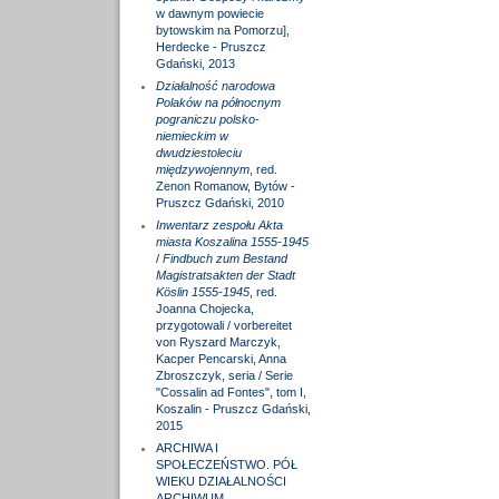
w dawnym powiecie
bytowskim na Pomorzu],
Herdecke - Pruszcz
Gdański, 2013
Działalność narodowa
Polaków na północnym
pograniczu polsko-
niemieckim w
dwudziestoleciu
międzywojennym
, red.
Zenon Romanow, Bytów -
Pruszcz Gdański, 2010
Inwentarz zespołu Akta
miasta Koszalina 1555-1945
/
Findbuch zum Bestand
Magistratsakten der Stadt
Köslin 1555-1945
, red.
Joanna Chojecka,
przygotowali / vorbereitet
von Ryszard Marczyk,
Kacper Pencarski, Anna
Zbroszczyk, seria / Serie
"Cossalin ad Fontes", tom I,
Koszalin - Pruszcz Gdański,
2015
ARCHIWA I
SPOŁECZEŃSTWO. PÓŁ
WIEKU DZIAŁALNOŚCI
ARCHIWUM