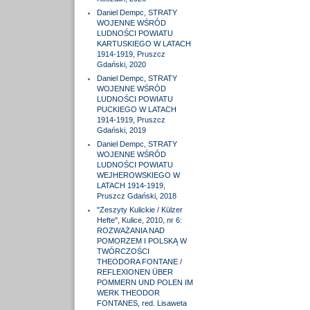
Daniel Dempc, STRATY
WOJENNE WŚRÓD
LUDNOŚCI POWIATU
KARTUSKIEGO W LATACH
1914-1919, Pruszcz
Gdański, 2020
Daniel Dempc, STRATY
WOJENNE WŚRÓD
LUDNOŚCI POWIATU
PUCKIEGO W LATACH
1914-1919, Pruszcz
Gdański, 2019
Daniel Dempc, STRATY
WOJENNE WŚRÓD
LUDNOŚCI POWIATU
WEJHEROWSKIEGO W
LATACH 1914-1919,
Pruszcz Gdański, 2018
"Zeszyty Kulickie / Külzer
Hefte", Kulice, 2010, nr 6:
ROZWAŻANIA NAD
POMORZEM I POLSKĄ W
TWÓRCZOŚCI
THEODORA FONTANE /
REFLEXIONEN ÜBER
POMMERN UND POLEN IM
WERK THEODOR
FONTANES, red. Lisaweta