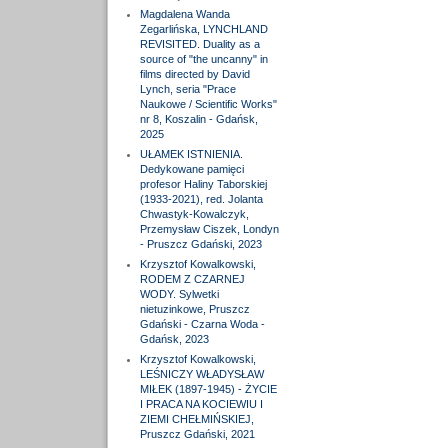
Magdalena Wanda
Zegarlińska, LYNCHLAND
REVISITED. Duality as a
source of "the uncanny" in
films directed by David
Lynch, seria "Prace
Naukowe / Scientific Works"
nr 8, Koszalin - Gdańsk,
2025
UŁAMEK ISTNIENIA.
Dedykowane pamięci
profesor Haliny Taborskiej
(1933-2021), red. Jolanta
Chwastyk-Kowalczyk,
Przemysław Ciszek, Londyn
- Pruszcz Gdański, 2023
Krzysztof Kowalkowski,
RODEM Z CZARNEJ
WODY. Sylwetki
nietuzinkowe, Pruszcz
Gdański - Czarna Woda -
Gdańsk, 2023
Krzysztof Kowalkowski,
LEŚNICZY WŁADYSŁAW
MIŁEK (1897-1945) - ŻYCIE
I PRACA NA KOCIEWIU I
ZIEMI CHEŁMIŃSKIEJ,
Pruszcz Gdański, 2021