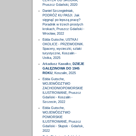
CENTER
OD ŚRODKA,
Pruszcz Gdański, 2020
Daniel Szczegielniak,
PODRÓŻ KU PASJI. Jak
sięgnąć po lepszą pracę?
Poradnik w trzech prostych
krokach, Pruszcz Gdański -
Wrocław, 2022
Edda Gutsche, USTKA I
OKOLICE - PRZEWODNIK.
Spacery, wycieczki, szlaki
turystyczne, Koszalin -
Ustka, 2025
Arkadiusz Kawałko,
DZIEJE
GAŁĘZINOWA DO 1945
ROKU
, Koszalin, 2025
Edda Gutsche,
WOJEWÓDZTWO
ZACHODNIOPOMORSKIE
ILUSTROWANE, Pruszcz
Gdański - Koszalin -
Szczecin, 2022
Edda Gutsche,
WOJEWÓDZTWO
POMORSKIE
ILUSTROWANE, Pruszcz
Gdański - Słupsk - Gdańsk,
2022