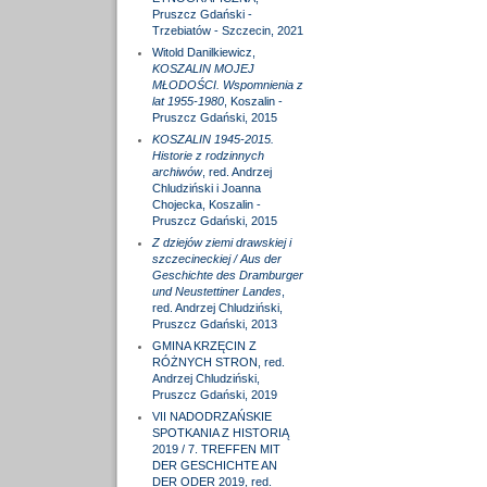
Pruszcz Gdański -
Trzebiatów - Szczecin, 2021
Witold Danilkiewicz,
KOSZALIN MOJEJ
MŁODOŚCI. Wspomnienia z
lat 1955-1980
, Koszalin -
Pruszcz Gdański, 2015
KOSZALIN 1945-2015.
Historie z rodzinnych
archiwów
, red. Andrzej
Chludziński i Joanna
Chojecka, Koszalin -
Pruszcz Gdański, 2015
Z dziejów ziemi drawskiej i
szczecineckiej / Aus der
Geschichte des Dramburger
und Neustettiner Landes
,
red. Andrzej Chludziński,
Pruszcz Gdański, 2013
GMINA KRZĘCIN Z
RÓŻNYCH STRON, red.
Andrzej Chludziński,
Pruszcz Gdański, 2019
VII NADODRZAŃSKIE
SPOTKANIA Z HISTORIĄ
2019 / 7. TREFFEN MIT
DER GESCHICHTE AN
DER ODER 2019, red.