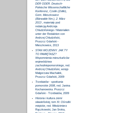
DER ODER. Deutsch-
Polnische Wissenschaftliche
Konferenz, Czelin (Zellin),
Gem. Mieszkowice
(Bärwalde Nm.), 2. März
2013
, materiały pod
redakcją Andrzeja
Chludzińskiego / Materialien
unter der Redaktion von
Andrzej Chludziński,
Pruszcz Gdański -
Mieszkowice, 2013
STAN WOJENNY. JAK TY
TO PAMIĘTASZ?
Wspomnienia mieszkańców
województwa
zachodniopomorskiego
, red.
Andrzej Chludziński, wstęp
Małgorzata Machałek,
Pruszcz Gdański, 2009
Trzebiatów - spotkania
pomorskie 2008
, red. Janina
Kochanowska. Pruszcz
Gdański - Trzebiatów, 2009
Historia i kultura ziemi
sławieńskiej
, tom XI:
Ośrodki
miejskie
, red. Włodzimierz
Rączkowski, Jan Sroka,