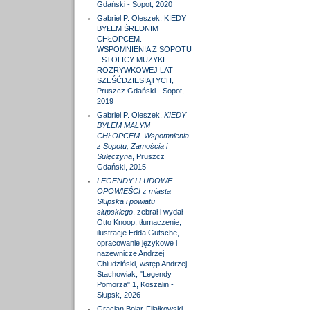
Gdański - Sopot, 2020
Gabriel P. Oleszek, KIEDY
BYŁEM ŚREDNIM
CHŁOPCEM.
WSPOMNIENIA Z SOPOTU
- STOLICY MUZYKI
ROZRYWKOWEJ LAT
SZEŚĆDZIESIĄTYCH,
Pruszcz Gdański - Sopot,
2019
Gabriel P. Oleszek,
KIEDY
BYŁEM MAŁYM
CHŁOPCEM. Wspomnienia
z Sopotu, Zamościa i
Sulęczyna
, Pruszcz
Gdański, 2015
LEGENDY I LUDOWE
OPOWIEŚCI z miasta
Słupska i powiatu
słupskiego
, zebrał i wydał
Otto Knoop, tłumaczenie,
ilustracje Edda Gutsche,
opracowanie językowe i
nazewnicze Andrzej
Chludziński, wstęp Andrzej
Stachowiak, "Legendy
Pomorza" 1, Koszalin -
Słupsk, 2026
Gracjan Bojar-Fijałkowski,