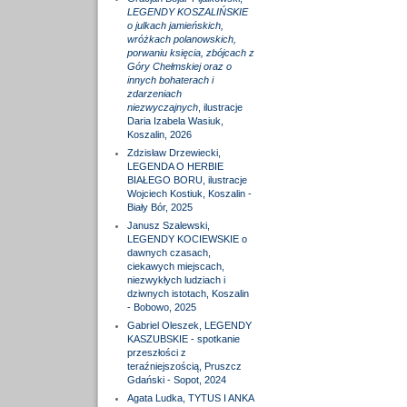
LEGENDY KOSZALIŃSKIE
o julkach jamieńskich,
wróżkach polanowskich,
porwaniu księcia, zbójcach z
Góry Chełmskiej oraz o
innych bohaterach i
zdarzeniach
niezwyczajnych
, ilustracje
Daria Izabela Wasiuk,
Koszalin, 2026
Zdzisław Drzewiecki,
LEGENDA O HERBIE
BIAŁEGO BORU, ilustracje
Wojciech Kostiuk, Koszalin -
Biały Bór, 2025
Janusz Szalewski,
LEGENDY KOCIEWSKIE o
dawnych czasach,
ciekawych miejscach,
niezwykłych ludziach i
dziwnych istotach, Koszalin
- Bobowo, 2025
Gabriel Oleszek, LEGENDY
KASZUBSKIE - spotkanie
przeszłości z
teraźniejszością, Pruszcz
Gdański - Sopot, 2024
Agata Ludka, TYTUS I ANKA