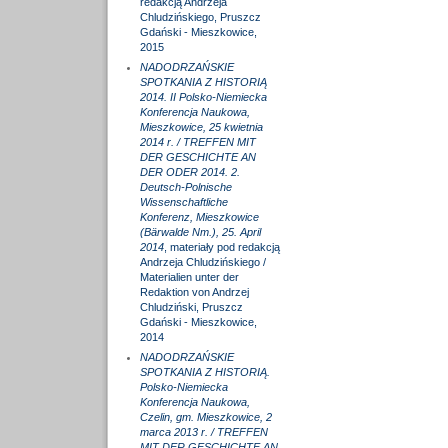
redakcją Andrzeja
Chludzińskiego, Pruszcz
Gdański - Mieszkowice,
2015
NADODRZAŃSKIE
SPOTKANIA Z HISTORIĄ
2014. II Polsko-Niemiecka
Konferencja Naukowa,
Mieszkowice, 25 kwietnia
2014 r. / TREFFEN MIT
DER GESCHICHTE AN
DER ODER 2014. 2.
Deutsch-Polnische
Wissenschaftliche
Konferenz, Mieszkowice
(Bärwalde Nm.), 25. April
2014
, materiały pod redakcją
Andrzeja Chludzińskiego /
Materialien unter der
Redaktion von Andrzej
Chludziński, Pruszcz
Gdański - Mieszkowice,
2014
NADODRZAŃSKIE
SPOTKANIA Z HISTORIĄ.
Polsko-Niemiecka
Konferencja Naukowa,
Czelin, gm. Mieszkowice, 2
marca 2013 r. / TREFFEN
MIT DER GESCHICHTE AN