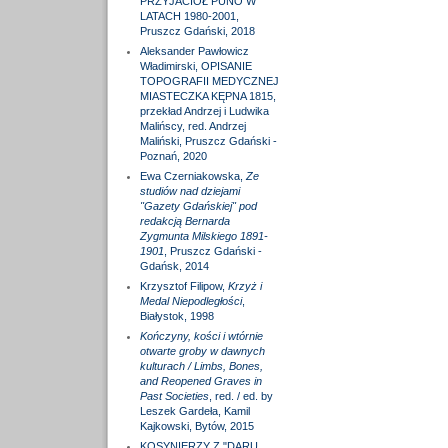
PRZYJACIÓŁ PUNO W
LATACH 1980-2001,
Pruszcz Gdański, 2018
Aleksander Pawłowicz
Władimirski, OPISANIE
TOPOGRAFII MEDYCZNEJ
MIASTECZKA KĘPNA 1815,
przekład Andrzej i Ludwika
Malińscy, red. Andrzej
Maliński, Pruszcz Gdański -
Poznań, 2020
Ewa Czerniakowska,
Ze
studiów nad dziejami
"Gazety Gdańskiej" pod
redakcją Bernarda
Zygmunta Milskiego 1891-
1901
, Pruszcz Gdański -
Gdańsk, 2014
Krzysztof Filipow,
Krzyż i
Medal Niepodległości
,
Białystok, 1998
Kończyny, kości i wtórnie
otwarte groby w dawnych
kulturach / Limbs, Bones,
and Reopened Graves in
Past Societies
, red. / ed. by
Leszek Gardeła, Kamil
Kajkowski, Bytów, 2015
KOSYNIERZY Z "DARU