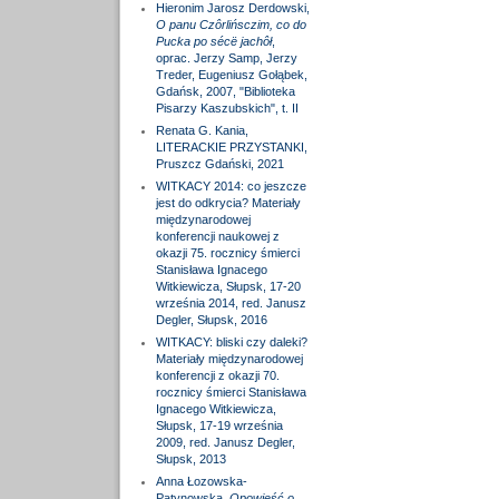
Hieronim Jarosz Derdowski,
O panu Czôrlińsczim, co do
Pucka po sécë jachôł
,
oprac. Jerzy Samp, Jerzy
Treder, Eugeniusz Gołąbek,
Gdańsk, 2007, "Biblioteka
Pisarzy Kaszubskich", t. II
Renata G. Kania,
LITERACKIE PRZYSTANKI,
Pruszcz Gdański, 2021
WITKACY 2014: co jeszcze
jest do odkrycia? Materiały
międzynarodowej
konferencji naukowej z
okazji 75. rocznicy śmierci
Stanisława Ignacego
Witkiewicza, Słupsk, 17-20
września 2014, red. Janusz
Degler, Słupsk, 2016
WITKACY: bliski czy daleki?
Materiały międzynarodowej
konferencji z okazji 70.
rocznicy śmierci Stanisława
Ignacego Witkiewicza,
Słupsk, 17-19 września
2009, red. Janusz Degler,
Słupsk, 2013
Anna Łozowska-
Patynowska,
Opowieść o