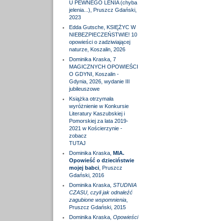
U PEWNEGO LENIA (chyba
jelenia...), Pruszcz Gdański,
2023
Edda Gutsche, KSIĘŻYC W
NIEBEZPIECZEŃSTWIE! 10
opowieści o zadziwiającej
naturze, Koszalin, 2026
Dominika Kraska, 7
MAGICZNYCH OPOWIEŚCI
O GDYNI, Koszalin -
Gdynia, 2026, wydanie III
jubileuszowe
Książka otrzymała
wyróżnienie w Konkursie
Literatury Kaszubskiej i
Pomorskiej za lata 2019-
2021 w Kościerzynie -
zobacz
TUTAJ
Dominika Kraska,
MIA.
Opowieść o dzieciństwie
mojej babci
, Pruszcz
Gdański, 2016
Dominika Kraska,
STUDNIA
CZASU, czyli jak odnaleźć
zagubione wspomnienia
,
Pruszcz Gdański, 2015
Dominika Kraska,
Opowieści