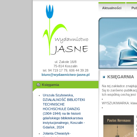
Aktualności
Pub
ul. Zakole 16/8
75-814 Koszalin
tel. 94 719 17 79, 606 44 39 28
biuro@wydawnictwo-jasne.pl
KSIĘGARNIA
Księgarnia
Na tej zakładce znajduj
Są to zarówno publikac
Ich wspólną cechą jest 
Urszula Szybowska,
DZIAŁALNOŚĆ BIBLIOTEKI
WYSZUKIWARKA: klawisz
TECHNISCHE
HOCHSCHULE DANZIG
(1904-1944) na tle historii
gdańskiego bibliotekarstwa
instytucjonalnego, Koszalin -
Gdańsk, 2024
Jolanta Chwastyk-