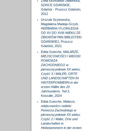
Zofia Eichstaedt-Jabłońska,
SZKICE GDAŃSKIE,
Gdańsk - Pruszcz Gdański,
2012
Urszula Szybowska,
Magdalena Madeja-Grzyb,
HERBARIA I FLORILEGIA
OD XV DO XVIII WIEKU ZE
ZBIORÓW PAN BIBLIOTEKI
GDAŃSKIEJ, Pruszcz
Gdański, 2021
Edda Gutsche,
MALARZE,
MIEJSCOWOŚCI I WIDOKI
POMORZA
ZACHODNIEGO w
pierwszej połowie XX wieku.
Część 3 / MALER, ORTE
UND LANDSCHAFTEN IN
HINTERPOMMERN in der
ersten Hälfte des 20.
Jahrhunderts. Teil 3
,
Koszalin, 2024
Edda Gutsche,
Malarze,
miejscowości i widoki
Pomorza Zachodniego w
pierwszej połowie XX wieku.
Część 2 / Maler, Orte und
Landschaften in
Hinterpommern in der ersten