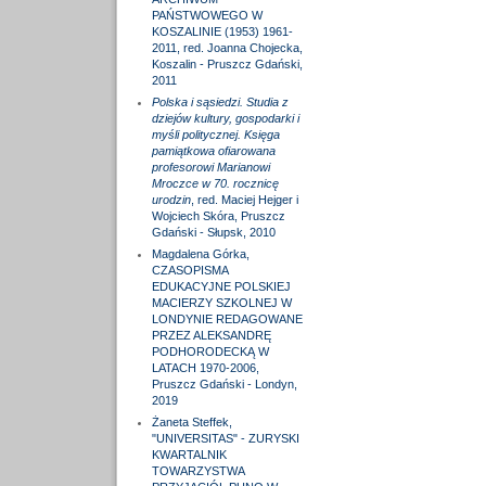
PAŃSTWOWEGO W
KOSZALINIE (1953) 1961-
2011, red. Joanna Chojecka,
Koszalin - Pruszcz Gdański,
2011
Polska i sąsiedzi. Studia z
dziejów kultury, gospodarki i
myśli politycznej. Księga
pamiątkowa ofiarowana
profesorowi Marianowi
Mroczce w 70. rocznicę
urodzin
, red. Maciej Hejger i
Wojciech Skóra, Pruszcz
Gdański - Słupsk, 2010
Magdalena Górka,
CZASOPISMA
EDUKACYJNE POLSKIEJ
MACIERZY SZKOLNEJ W
LONDYNIE REDAGOWANE
PRZEZ ALEKSANDRĘ
PODHORODECKĄ W
LATACH 1970-2006,
Pruszcz Gdański - Londyn,
2019
Żaneta Steffek,
"UNIVERSITAS" - ZURYSKI
KWARTALNIK
TOWARZYSTWA