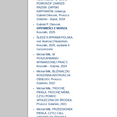
POMORZA" ZAWSZE
RAZEM. ZAPISKI
KAPITANÓW, redakcja
Gabriel Oleszek, Pruszcz
Gdański - Sopot, 2018
Gabriel P. Oleszek,
OPOWIEŚCI Z MORZA
,
Koszalin, 2025
ŚLEDŹ A SPRAWA POLSKA,
red. Andrzej Chludziński,
Koszalin, 2025, wydanie II
rozszerzone
Michał Wilk, W
POSZUKIWANIU
WYMARZONEJ PRACY,
Koszalin - Gdynia, 2024
Michał Wilk, BLIŹNIACZKI.
RODZINNA INSTRUKCJA
OBSŁUGI, Pruszcz
Gdański, 2022
Michał Wilk, TROCHĘ
PIEKŁA, TROCHĘ NIEBA,
CZYLI POMOC
SPOŁECZNA OD ŚRODKA,
Pruszcz Gdański, 2021
Michał Wilk, PRZEDSIONEK
PIEKŁA, CZYLI
CALL