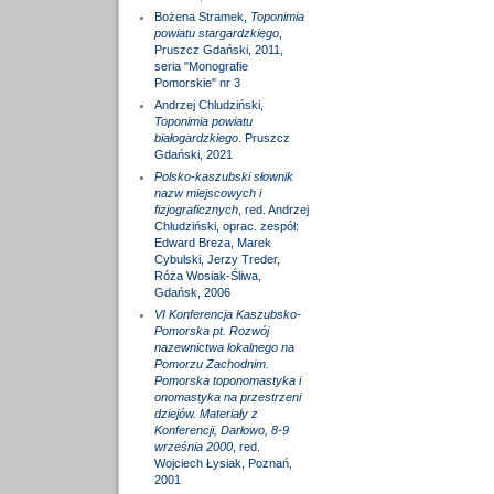
Bożena Stramek,
Toponimia
powiatu stargardzkiego
,
Pruszcz Gdański, 2011,
seria "Monografie
Pomorskie" nr 3
Andrzej Chludziński,
Toponimia powiatu
białogardzkiego
. Pruszcz
Gdański, 2021
Polsko-kaszubski słownik
nazw miejscowych i
fizjograficznych
, red. Andrzej
Chludziński, oprac. zespół:
Edward Breza, Marek
Cybulski, Jerzy Treder,
Róża Wosiak-Śliwa,
Gdańsk, 2006
VI Konferencja Kaszubsko-
Pomorska pt. Rozwój
nazewnictwa lokalnego na
Pomorzu Zachodnim.
Pomorska toponomastyka i
onomastyka na przestrzeni
dziejów. Materiały z
Konferencji, Darłowo, 8-9
września 2000
, red.
Wojciech Łysiak, Poznań,
2001