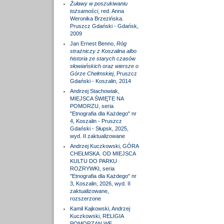
Żuławy w poszukiwaniu
tożsamości
, red. Anna
Weronika Brzezińska.
Pruszcz Gdański - Gdańsk,
2009
Jan Ernest Benno,
Róg
strażniczy z Koszalina albo
historia ze starych czasów
słowiańskich oraz wiersze o
Górze Chełmskiej
, Pruszcz
Gdański - Koszalin, 2014
Andrzej Stachowiak,
MIEJSCA ŚWIĘTE NA
POMORZU, seria
"Etnografia dla Każdego" nr
4, Koszalin - Pruszcz
Gdański - Słupsk, 2025,
wyd. II zaktualizowane
Andrzej Kuczkowski, GÓRA
CHEŁMSKA. OD MIEJSCA
KULTU DO PARKU
ROZRYWKI, seria
"Etnografia dla Każdego" nr
3, Koszalin, 2026, wyd. II
zaktualizowane,
rozszerzone
Kamil Kajkowski, Andrzej
Kuczkowski, RELIGIA
POMORZAN WE