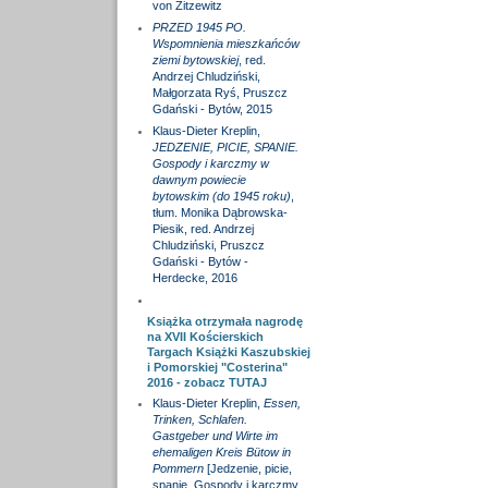
von Zitzewitz
PRZED 1945 PO.
Wspomnienia mieszkańców
ziemi bytowskiej
, red.
Andrzej Chludziński,
Małgorzata Ryś, Pruszcz
Gdański - Bytów, 2015
Klaus-Dieter Kreplin,
JEDZENIE, PICIE, SPANIE.
Gospody i karczmy w
dawnym powiecie
bytowskim (do 1945 roku)
,
tłum. Monika Dąbrowska-
Piesik, red. Andrzej
Chludziński, Pruszcz
Gdański - Bytów -
Herdecke, 2016
Książka otrzymała nagrodę
na XVII Kościerskich
Targach Książki Kaszubskiej
i Pomorskiej "Costerina"
2016 - zobacz
TUTAJ
Klaus-Dieter Kreplin,
Essen,
Trinken, Schlafen.
Gastgeber und Wirte im
ehemaligen Kreis Bütow in
Pommern
[Jedzenie, picie,
spanie. Gospody i karczmy