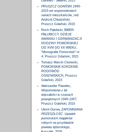
Darłowo - Sławno, 2013
PRUSZCZ GDAŃSKI 1945-
2015 we wspomnieniach
swoich mieszkańców
, red.
Andrzej Chludziński,
Pruszcz Gdański, 2015
Roch Pałubicki, BIBER-
PAŁUBICCY. DZIEJE
AWANSU I GERMANIZACJI
RODZINY POMORSKIEJ
OD XVIII DO XX WIEKU,
"Monografie Pomorskie" nr
4, Pruszcz Gdański, 2021
Tomasz Marcin Cisewski,
POMORSKIE KORZENIE.
RODOWÓD
OSSOWSKICH, Pruszcz
Gdański, 2023
Aleksander Pawelec,
Wspomnienia z lat
dojrzałości w czasach
powojennych 1945-1957
,
Pruszcz Gdański, 2015
Ulrich Dorow,
ZAPOMNIANA
PRZESZŁOŚĆ. Upadek
pomorskich majątków
rolnych na przykładzie
powiatu lęborskiego
,
Koszalin, 2026