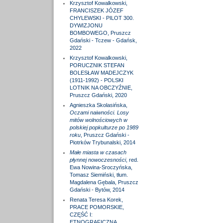
Krzysztof Kowalkowski,
FRANCISZEK JÓZEF
CHYLEWSKI - PILOT 300.
DYWIZJONU
BOMBOWEGO, Pruszcz
Gdański - Tczew - Gdańsk,
2022
Krzysztof Kowalkowski,
PORUCZNIK STEFAN
BOLESŁAW MADEJCZYK
(1911-1992) - POLSKI
LOTNIK NA OBCZYŹNIE,
Pruszcz Gdański, 2020
Agnieszka Skolasińska,
Oczami naiwności. Losy
mitów wolnościowych w
polskiej popkulturze po 1989
roku
, Pruszcz Gdański -
Piotrków Trybunalski, 2014
Małe miasta w czasach
płynnej nowoczesności
, red.
Ewa Nowina-Sroczyńska,
Tomasz Siemiński, tłum.
Magdalena Gębala, Pruszcz
Gdański - Bytów, 2014
Renata Teresa Korek,
PRACE POMORSKIE,
CZĘŚĆ I:
ETNOGRAFICZNA,