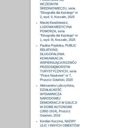
WCZESNYM
ŚREDNIOWIECZU, seria
"Etnografia dla Każdego" nr
2, wyd. II, Koszalin, 2025
Maciej Kwaśkiewicz,
LUDOWA MEDYCYNA
POMORZA, seria
"Etnografia dla Każdego" nr
1, wyd. III, Koszalin, 2025
Paulina Prędotka, PUBLIC
RELATIONS.
DŁUGOFALOWA
KOMUNIKACJA
WSPIERAJĄCA ROZWÓJ
PRZEDSIĘBIORSTW
TURYSTYCZNYCH, seria
"Prace Naukowe" nr 7,
Pruszcz Gdański, 2020
Aleksandra Lubczyńska,
DZIAŁALNOŚĆ
WYDAWNICZA
NARODOWEJ
DEMOKRACJI W GALICJI
W DOBIE AUTONOMII
(1892-1914), Pruszcz
Gdański, 2016
Kordian Kuczma, NAZWY
ULIC I INNYCH OBIEKTÓW