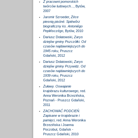
Z pracowni pomorskich
twórców ludowych...
, Bytów,
2007
Jaromir Szroeder,
Żëce
piesnią pisóné. Spiéwôrz
biograficzny ks. Antoniégo
Peplińsczégo
, Bytów, 2010
Dariusz Dolatowski,
Zarys
dziejów gminy Pszczółki. Od
czasów najdawniejszych do
1945 roku
, Pruszcz
Gdański, 2012
Dariusz Dolatowski,
Zarys
dziejów gminy Przywidz. Od
czasów najdawniejszych do
1939 roku
, Pruszcz
Gdański, 2012
Żuławy. Oswajanie
krajobrazu kulturowego
, red.
Anna Weronika Brzezińska,
Poznań - Pruszcz Gdański,
2011
ZACHOWAĆ PODCIEŃ.
Zapisane w krajobrazie i
pamięci
, red. Anna Weronika
Brzezińska i Joanna
Poczobut, Gdańsk -
Pruszcz Gdański, 2010