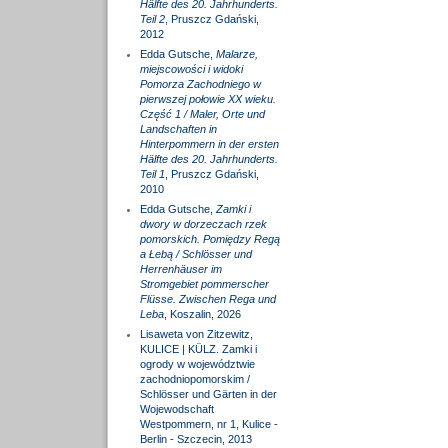
Hälfte des 20. Jahrhunderts.
Teil 2
, Pruszcz Gdański,
2012
Edda Gutsche,
Malarze,
miejscowości i widoki
Pomorza Zachodniego w
pierwszej połowie XX wieku.
Część 1 / Maler, Orte und
Landschaften in
Hinterpommern in der ersten
Hälfte des 20. Jahrhunderts.
Teil 1
, Pruszcz Gdański,
2010
Edda Gutsche,
Zamki i
dwory w dorzeczach rzek
pomorskich. Pomiędzy Regą
a Łebą / Schlösser und
Herrenhäuser im
Stromgebiet pommerscher
Flüsse. Zwischen Rega und
Leba
, Koszalin, 2026
Lisaweta von Zitzewitz,
KULICE | KÜLZ. Zamki i
ogrody w województwie
zachodniopomorskim /
Schlösser und Gärten in der
Wojewodschaft
Westpommern, nr 1, Kulice -
Berlin - Szczecin, 2013