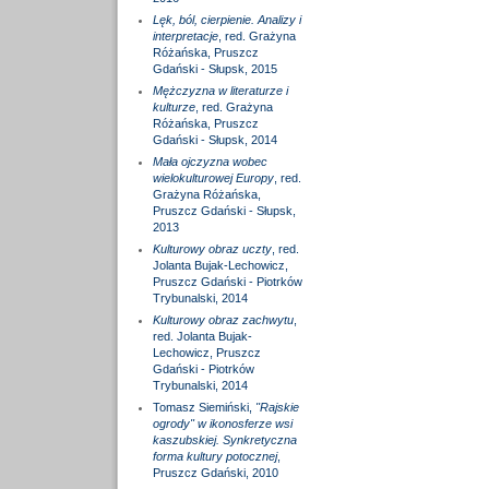
Lęk, ból, cierpienie. Analizy i
interpretacje
, red. Grażyna
Różańska, Pruszcz
Gdański - Słupsk, 2015
Mężczyzna w literaturze i
kulturze
, red. Grażyna
Różańska, Pruszcz
Gdański - Słupsk, 2014
Mała ojczyzna wobec
wielokulturowej Europy
, red.
Grażyna Różańska,
Pruszcz Gdański - Słupsk,
2013
Kulturowy obraz uczty
, red.
Jolanta Bujak-Lechowicz,
Pruszcz Gdański - Piotrków
Trybunalski, 2014
Kulturowy obraz zachwytu
,
red. Jolanta Bujak-
Lechowicz, Pruszcz
Gdański - Piotrków
Trybunalski, 2014
Tomasz Siemiński,
"Rajskie
ogrody" w ikonosferze wsi
kaszubskiej. Synkretyczna
forma kultury potocznej
,
Pruszcz Gdański, 2010