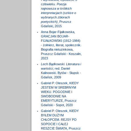
człowieku. Poezja
najnowsza w krótkich
interpretacjach (szkice o
wybranych zbiorach
poetyckich)
, Pruszcz
Gdański, 2015
Anna Bojar-Fijałkowska,
GRACJAN BOJAR-
FIJAŁKOWSKI (1912-1984)
- żołnierz, literat, społecznik.
Biografia nietuzinkowa,
Pruszcz Gdański - Koszalin,
2023
Lech Bądkowski. Literatura i
wartości
, red. Daniel
Kalinowski. Bytów - Słupsk -
Gdańsk, 2009
Gabriel P. Oleszek, KIEDY
JESTEM W SREBRNYM
WIEKU. POGODNIE I
SWOBODNIE NA
EMERYTURZE, Pruszcz
Gdański - Sopot, 2020
Gabriel P. Oleszek, KIEDY
BYŁEM DUŻYM
CHŁOPCEM. REJSY PO
SOPOCIE I CAŁEJ
RESZCIE ŚWIATA, Pruszcz