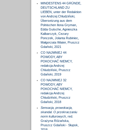
MINDESTENS 44 GRÜNDE,
DEUTSCHLAND ZU
LIEBEN, unter der Redaktion
von Andrzej Chludziński,
Übersetzung aus dem
Polnischen Ilona Gryman,
Edda Gutsche, Agnieszka
Kalbarczyk, Cezary
Ponczek, Jolanta Rubiniec,
Małgorzata Wiater, Pruszcz
Gdański, 2021
CO NAJMNIEJ 44
POWODY, ABY
POKOCHAĆ NIEMCY,
redakcja Andrzej
Chludziński, Pruszcz
Gdański, 2019
CO NAJMNIEJ 32
POWODY, ABY
POKOCHAĆ NIEMCY,
redakcja Andrzej
Chludziński, Pruszcz
Gdański, 2018
Sensacja, prowokacja,
skandal. O przekraczaniu
norm kulturowych
, red.
Grażyna Różańska,
Pruszcz Gdański - Słupsk,
2016