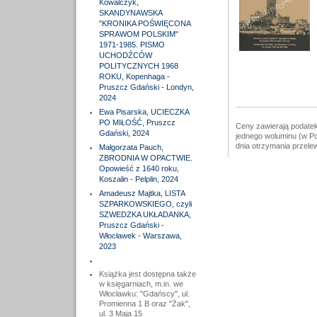
Kowalczyk,
SKANDYNAWSKA
"KRONIKA POŚWIĘCONA
SPRAWOM POLSKIM"
1971-1985. PISMO
UCHODŹCÓW
POLITYCZNYCH 1968
ROKU, Kopenhaga -
Pruszcz Gdański - Londyn,
2024
Ewa Pisarska, UCIECZKA
PO MIŁOŚĆ, Pruszcz
Ceny zawierają podatek
Gdański, 2024
jednego woluminu (w Po
dnia otrzymania przele
Małgorzata Pauch,
ZBRODNIA W OPACTWIE.
Opowieść z 1640 roku,
Koszalin - Pelplin, 2024
Amadeusz Majtka, LISTA
SZPARKOWSKIEGO, czyli
SZWEDZKA UKŁADANKA,
Pruszcz Gdański -
Włocławek - Warszawa,
2023
Książka jest dostępna także
w księgarniach, m.in. we
Włocławku: "Gdańscy", ul.
Promienna 1 B oraz "Żak",
ul. 3 Maja 15