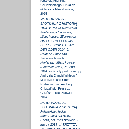
redakcją Andrzeja
Chludzińskiego, Pruszcz
Gdański - Mieszkowice,
2015
NADODRZAŃSKIE
SPOTKANIA Z HISTORIĄ
2014. II Polsko-Niemiecka
Konferencja Naukowa,
Mieszkowice, 25 kwietnia
2014 r. / TREFFEN MIT
DER GESCHICHTE AN
DER ODER 2014. 2.
Deutsch-Polnische
Wissenschaftliche
Konferenz, Mieszkowice
(Bärwalde Nm.), 25. April
2014
, materiały pod redakcją
Andrzeja Chludzińskiego /
Materialien unter der
Redaktion von Andrzej
Chludziński, Pruszcz
Gdański - Mieszkowice,
2014
NADODRZAŃSKIE
SPOTKANIA Z HISTORIĄ.
Polsko-Niemiecka
Konferencja Naukowa,
Czelin, gm. Mieszkowice, 2
marca 2013 r. / TREFFEN
MIT DER GESCHICHTE AN