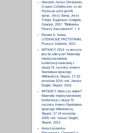
Hieronim Jarosz Derdowski,
O panu Czôrlińsczim, co do
Pucka po sécë jachôł
,
oprac. Jerzy Samp, Jerzy
Treder, Eugeniusz Gołąbek,
Gdańsk, 2007, "Biblioteka
Pisarzy Kaszubskich", t. II
Renata G. Kania,
LITERACKIE PRZYSTANKI,
Pruszcz Gdański, 2021
WITKACY 2014: co jeszcze
jest do odkrycia? Materiały
międzynarodowej
konferencji naukowej z
okazji 75. rocznicy śmierci
Stanisława Ignacego
Witkiewicza, Słupsk, 17-20
września 2014, red. Janusz
Degler, Słupsk, 2016
WITKACY: bliski czy daleki?
Materiały międzynarodowej
konferencji z okazji 70.
rocznicy śmierci Stanisława
Ignacego Witkiewicza,
Słupsk, 17-19 września
2009, red. Janusz Degler,
Słupsk, 2013
Anna Łozowska-
Patynowska,
Opowieść o