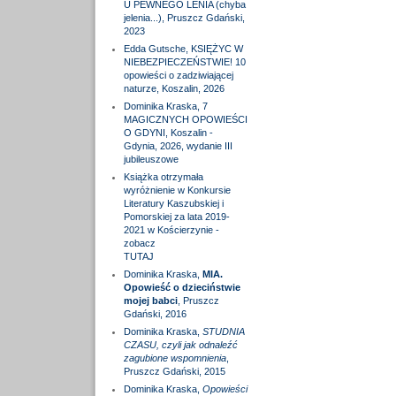
U PEWNEGO LENIA (chyba
jelenia...), Pruszcz Gdański,
2023
Edda Gutsche, KSIĘŻYC W
NIEBEZPIECZEŃSTWIE! 10
opowieści o zadziwiającej
naturze, Koszalin, 2026
Dominika Kraska, 7
MAGICZNYCH OPOWIEŚCI
O GDYNI, Koszalin -
Gdynia, 2026, wydanie III
jubileuszowe
Książka otrzymała
wyróżnienie w Konkursie
Literatury Kaszubskiej i
Pomorskiej za lata 2019-
2021 w Kościerzynie -
zobacz
TUTAJ
Dominika Kraska,
MIA.
Opowieść o dzieciństwie
mojej babci
, Pruszcz
Gdański, 2016
Dominika Kraska,
STUDNIA
CZASU, czyli jak odnaleźć
zagubione wspomnienia
,
Pruszcz Gdański, 2015
Dominika Kraska,
Opowieści