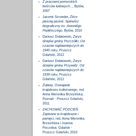
Z pracowni pomorskich
twórców ludowych...
, Bytów,
2007
Jaromir Szroeder,
Żëce
piesnią pisóné. Spiéwôrz
biograficzny ks. Antoniégo
Peplińsczégo
, Bytów, 2010
Dariusz Dolatowski,
Zarys
dziejów gminy Pszczółki. Od
czasów najdawniejszych do
1945 roku
, Pruszcz
Gdański, 2012
Dariusz Dolatowski,
Zarys
dziejów gminy Przywidz. Od
czasów najdawniejszych do
1939 roku
, Pruszcz
Gdański, 2012
Żuławy. Oswajanie
krajobrazu kulturowego
, red.
Anna Weronika Brzezińska,
Poznań - Pruszcz Gdański,
2011
ZACHOWAĆ PODCIEŃ.
Zapisane w krajobrazie i
pamięci
, red. Anna Weronika
Brzezińska i Joanna
Poczobut, Gdańsk -
Pruszcz Gdański, 2010