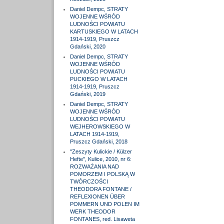
Daniel Dempc, STRATY
WOJENNE WŚRÓD
LUDNOŚCI POWIATU
KARTUSKIEGO W LATACH
1914-1919, Pruszcz
Gdański, 2020
Daniel Dempc, STRATY
WOJENNE WŚRÓD
LUDNOŚCI POWIATU
PUCKIEGO W LATACH
1914-1919, Pruszcz
Gdański, 2019
Daniel Dempc, STRATY
WOJENNE WŚRÓD
LUDNOŚCI POWIATU
WEJHEROWSKIEGO W
LATACH 1914-1919,
Pruszcz Gdański, 2018
"Zeszyty Kulickie / Külzer
Hefte", Kulice, 2010, nr 6:
ROZWAŻANIA NAD
POMORZEM I POLSKĄ W
TWÓRCZOŚCI
THEODORA FONTANE /
REFLEXIONEN ÜBER
POMMERN UND POLEN IM
WERK THEODOR
FONTANES, red. Lisaweta