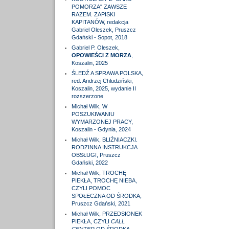
POMORZA" ZAWSZE
RAZEM. ZAPISKI
KAPITANÓW, redakcja
Gabriel Oleszek, Pruszcz
Gdański - Sopot, 2018
Gabriel P. Oleszek,
OPOWIEŚCI Z MORZA
,
Koszalin, 2025
ŚLEDŹ A SPRAWA POLSKA,
red. Andrzej Chludziński,
Koszalin, 2025, wydanie II
rozszerzone
Michał Wilk, W
POSZUKIWANIU
WYMARZONEJ PRACY,
Koszalin - Gdynia, 2024
Michał Wilk, BLIŹNIACZKI.
RODZINNA INSTRUKCJA
OBSŁUGI, Pruszcz
Gdański, 2022
Michał Wilk, TROCHĘ
PIEKŁA, TROCHĘ NIEBA,
CZYLI POMOC
SPOŁECZNA OD ŚRODKA,
Pruszcz Gdański, 2021
Michał Wilk, PRZEDSIONEK
PIEKŁA, CZYLI
CALL