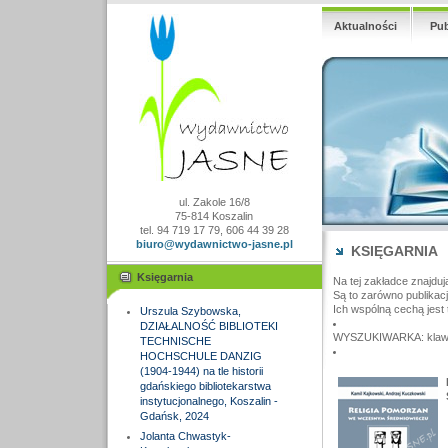
Aktualności
Pub
ul. Zakole 16/8
75-814 Koszalin
tel. 94 719 17 79, 606 44 39 28
biuro@wydawnictwo-jasne.pl
KSIĘGARNIA
Księgarnia
Na tej zakładce znajduj
Są to zarówno publikac
Ich wspólną cechą jest 
Urszula Szybowska,
DZIAŁALNOŚĆ BIBLIOTEKI
WYSZUKIWARKA: klawisz
TECHNISCHE
HOCHSCHULE DANZIG
(1904-1944) na tle historii
gdańskiego bibliotekarstwa
instytucjonalnego, Koszalin -
Gdańsk, 2024
Jolanta Chwastyk-