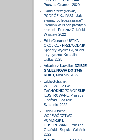
CENTER
OD ŚRODKA,
Pruszcz Gdański, 2020
Daniel Szczegielniak,
PODRÓŻ KU PASJI. Jak
sięgnąć po lepszą pracę?
Poradnik w trzech prostych
krokach, Pruszcz Gdański -
Wrocław, 2022
Edda Gutsche, USTKA I
OKOLICE - PRZEWODNIK.
Spacery, wycieczki, szlaki
turystyczne, Koszalin -
Ustka, 2025
Arkadiusz Kawałko,
DZIEJE
GAŁĘZINOWA DO 1945
ROKU
, Koszalin, 2025
Edda Gutsche,
WOJEWÓDZTWO
ZACHODNIOPOMORSKIE
ILUSTROWANE, Pruszcz
Gdański - Koszalin -
Szczecin, 2022
Edda Gutsche,
WOJEWÓDZTWO
POMORSKIE
ILUSTROWANE, Pruszcz
Gdański - Słupsk - Gdańsk,
2022