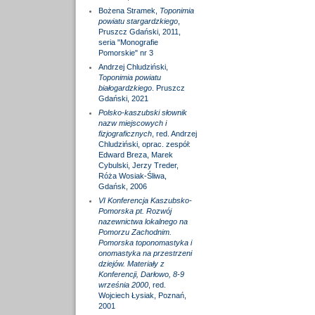
Bożena Stramek,
Toponimia
powiatu stargardzkiego
,
Pruszcz Gdański, 2011,
seria "Monografie
Pomorskie" nr 3
Andrzej Chludziński,
Toponimia powiatu
białogardzkiego
. Pruszcz
Gdański, 2021
Polsko-kaszubski słownik
nazw miejscowych i
fizjograficznych
, red. Andrzej
Chludziński, oprac. zespół:
Edward Breza, Marek
Cybulski, Jerzy Treder,
Róża Wosiak-Śliwa,
Gdańsk, 2006
VI Konferencja Kaszubsko-
Pomorska pt. Rozwój
nazewnictwa lokalnego na
Pomorzu Zachodnim.
Pomorska toponomastyka i
onomastyka na przestrzeni
dziejów. Materiały z
Konferencji, Darłowo, 8-9
września 2000
, red.
Wojciech Łysiak, Poznań,
2001