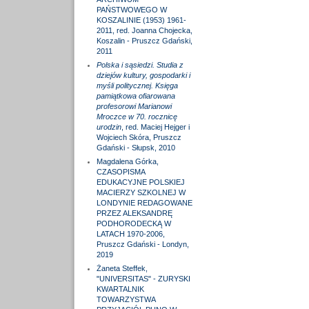
PAŃSTWOWEGO W
KOSZALINIE (1953) 1961-
2011, red. Joanna Chojecka,
Koszalin - Pruszcz Gdański,
2011
Polska i sąsiedzi. Studia z
dziejów kultury, gospodarki i
myśli politycznej. Księga
pamiątkowa ofiarowana
profesorowi Marianowi
Mroczce w 70. rocznicę
urodzin
, red. Maciej Hejger i
Wojciech Skóra, Pruszcz
Gdański - Słupsk, 2010
Magdalena Górka,
CZASOPISMA
EDUKACYJNE POLSKIEJ
MACIERZY SZKOLNEJ W
LONDYNIE REDAGOWANE
PRZEZ ALEKSANDRĘ
PODHORODECKĄ W
LATACH 1970-2006,
Pruszcz Gdański - Londyn,
2019
Żaneta Steffek,
"UNIVERSITAS" - ZURYSKI
KWARTALNIK
TOWARZYSTWA