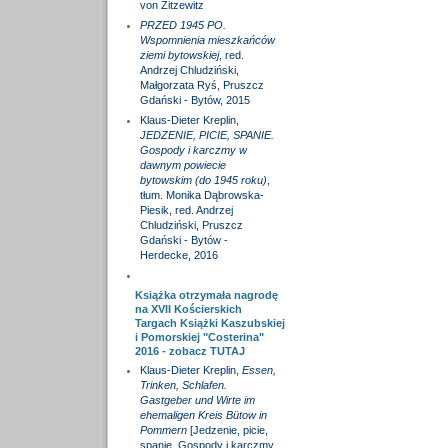
von Zitzewitz
PRZED 1945 PO.
Wspomnienia mieszkańców
ziemi bytowskiej
, red.
Andrzej Chludziński,
Małgorzata Ryś, Pruszcz
Gdański - Bytów, 2015
Klaus-Dieter Kreplin,
JEDZENIE, PICIE, SPANIE.
Gospody i karczmy w
dawnym powiecie
bytowskim (do 1945 roku)
,
tłum. Monika Dąbrowska-
Piesik, red. Andrzej
Chludziński, Pruszcz
Gdański - Bytów -
Herdecke, 2016
Książka otrzymała nagrodę
na XVII Kościerskich
Targach Książki Kaszubskiej
i Pomorskiej "Costerina"
2016 - zobacz
TUTAJ
Klaus-Dieter Kreplin,
Essen,
Trinken, Schlafen.
Gastgeber und Wirte im
ehemaligen Kreis Bütow in
Pommern
[Jedzenie, picie,
spanie. Gospody i karczmy