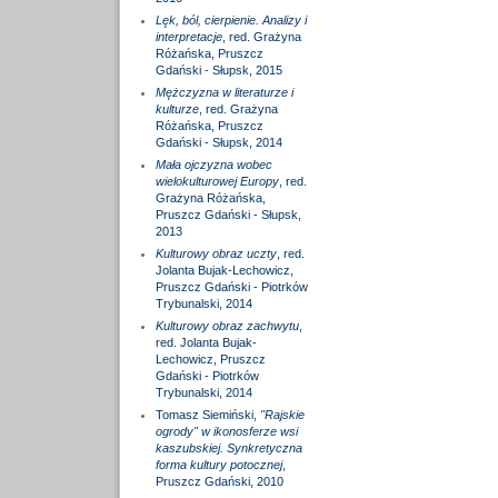
Lęk, ból, cierpienie. Analizy i
interpretacje
, red. Grażyna
Różańska, Pruszcz
Gdański - Słupsk, 2015
Mężczyzna w literaturze i
kulturze
, red. Grażyna
Różańska, Pruszcz
Gdański - Słupsk, 2014
Mała ojczyzna wobec
wielokulturowej Europy
, red.
Grażyna Różańska,
Pruszcz Gdański - Słupsk,
2013
Kulturowy obraz uczty
, red.
Jolanta Bujak-Lechowicz,
Pruszcz Gdański - Piotrków
Trybunalski, 2014
Kulturowy obraz zachwytu
,
red. Jolanta Bujak-
Lechowicz, Pruszcz
Gdański - Piotrków
Trybunalski, 2014
Tomasz Siemiński,
"Rajskie
ogrody" w ikonosferze wsi
kaszubskiej. Synkretyczna
forma kultury potocznej
,
Pruszcz Gdański, 2010