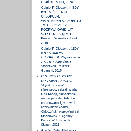
Gdański - Sopot, 2020
Gabriel P. Oleszek, KIEDY
BYŁEM ŚREDNIM
CHŁOPCEM.
WSPOMNIENIA Z SOPOTU
- STOLICY MUZYKI
ROZRYWKOWEJ LAT
SZEŚĆDZIESIĄTYCH,
Pruszcz Gdański - Sopot,
2019
Gabriel P. Oleszek,
KIEDY
BYŁEM MAŁYM
CHŁOPCEM. Wspomnienia
z Sopotu, Zamościa i
Sulęczyna
, Pruszcz
Gdański, 2015
LEGENDY I LUDOWE
OPOWIEŚCI z miasta
Słupska i powiatu
słupskiego
, zebrał i wydał
Otto Knoop, tłumaczenie,
ilustracje Edda Gutsche,
opracowanie językowe i
nazewnicze Andrzej
Chludziński, wstęp Andrzej
Stachowiak, "Legendy
Pomorza" 1, Koszalin -
Słupsk, 2026
Gracjan Bojar-Fijałkowski,