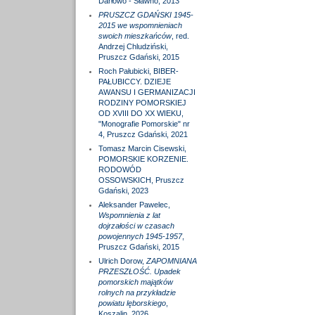
Darłowo - Sławno, 2013
PRUSZCZ GDAŃSKI 1945-
2015 we wspomnieniach
swoich mieszkańców
, red.
Andrzej Chludziński,
Pruszcz Gdański, 2015
Roch Pałubicki, BIBER-
PAŁUBICCY. DZIEJE
AWANSU I GERMANIZACJI
RODZINY POMORSKIEJ
OD XVIII DO XX WIEKU,
"Monografie Pomorskie" nr
4, Pruszcz Gdański, 2021
Tomasz Marcin Cisewski,
POMORSKIE KORZENIE.
RODOWÓD
OSSOWSKICH, Pruszcz
Gdański, 2023
Aleksander Pawelec,
Wspomnienia z lat
dojrzałości w czasach
powojennych 1945-1957
,
Pruszcz Gdański, 2015
Ulrich Dorow,
ZAPOMNIANA
PRZESZŁOŚĆ. Upadek
pomorskich majątków
rolnych na przykładzie
powiatu lęborskiego
,
Koszalin, 2026