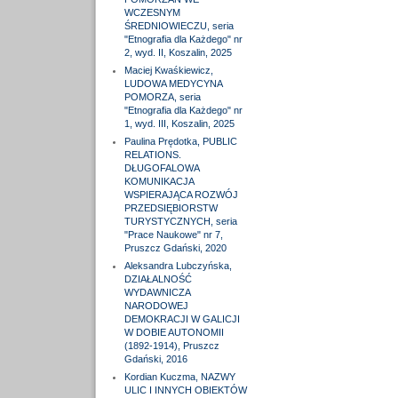
WCZESNYM
ŚREDNIOWIECZU, seria
"Etnografia dla Każdego" nr
2, wyd. II, Koszalin, 2025
Maciej Kwaśkiewicz,
LUDOWA MEDYCYNA
POMORZA, seria
"Etnografia dla Każdego" nr
1, wyd. III, Koszalin, 2025
Paulina Prędotka, PUBLIC
RELATIONS.
DŁUGOFALOWA
KOMUNIKACJA
WSPIERAJĄCA ROZWÓJ
PRZEDSIĘBIORSTW
TURYSTYCZNYCH, seria
"Prace Naukowe" nr 7,
Pruszcz Gdański, 2020
Aleksandra Lubczyńska,
DZIAŁALNOŚĆ
WYDAWNICZA
NARODOWEJ
DEMOKRACJI W GALICJI
W DOBIE AUTONOMII
(1892-1914), Pruszcz
Gdański, 2016
Kordian Kuczma, NAZWY
ULIC I INNYCH OBIEKTÓW