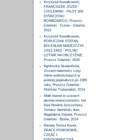
Krzysztof Kowalkowski,
FRANCISZEK JÓZEF
CHYLEWSKI - PILOT 300.
DYWIZJONU
BOMBOWEGO, Pruszcz
Gdański - Tczew - Gdańsk,
2022
Krzysztof Kowalkowski,
PORUCZNIK STEFAN
BOLESŁAW MADEJCZYK
(1911-1992) - POLSKI
LOTNIK NA OBCZYŹNIE,
Pruszcz Gdański, 2020
Agnieszka Skolasińska,
Oczami naiwności. Losy
mitów wolnościowych w
polskiej popkulturze po 1989
roku
, Pruszcz Gdański -
Piotrków Trybunalski, 2014
Małe miasta w czasach
płynnej nowoczesności
, red.
Ewa Nowina-Sroczyńska,
Tomasz Siemiński, tłum.
Magdalena Gębala, Pruszcz
Gdański - Bytów, 2014
Renata Teresa Korek,
PRACE POMORSKIE,
CZĘŚĆ I:
ETNOGRAFICZNA,