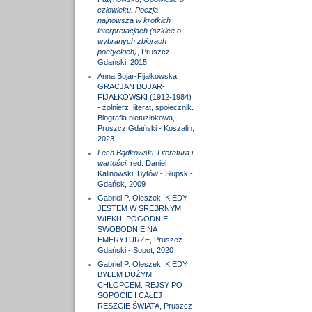
człowieku. Poezja
najnowsza w krótkich
interpretacjach (szkice o
wybranych zbiorach
poetyckich)
, Pruszcz
Gdański, 2015
Anna Bojar-Fijałkowska,
GRACJAN BOJAR-
FIJAŁKOWSKI (1912-1984)
- żołnierz, literat, społecznik.
Biografia nietuzinkowa,
Pruszcz Gdański - Koszalin,
2023
Lech Bądkowski. Literatura i
wartości
, red. Daniel
Kalinowski. Bytów - Słupsk -
Gdańsk, 2009
Gabriel P. Oleszek, KIEDY
JESTEM W SREBRNYM
WIEKU. POGODNIE I
SWOBODNIE NA
EMERYTURZE, Pruszcz
Gdański - Sopot, 2020
Gabriel P. Oleszek, KIEDY
BYŁEM DUŻYM
CHŁOPCEM. REJSY PO
SOPOCIE I CAŁEJ
RESZCIE ŚWIATA, Pruszcz