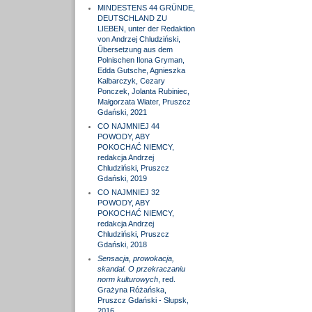
MINDESTENS 44 GRÜNDE,
DEUTSCHLAND ZU
LIEBEN, unter der Redaktion
von Andrzej Chludziński,
Übersetzung aus dem
Polnischen Ilona Gryman,
Edda Gutsche, Agnieszka
Kalbarczyk, Cezary
Ponczek, Jolanta Rubiniec,
Małgorzata Wiater, Pruszcz
Gdański, 2021
CO NAJMNIEJ 44
POWODY, ABY
POKOCHAĆ NIEMCY,
redakcja Andrzej
Chludziński, Pruszcz
Gdański, 2019
CO NAJMNIEJ 32
POWODY, ABY
POKOCHAĆ NIEMCY,
redakcja Andrzej
Chludziński, Pruszcz
Gdański, 2018
Sensacja, prowokacja,
skandal. O przekraczaniu
norm kulturowych
, red.
Grażyna Różańska,
Pruszcz Gdański - Słupsk,
2016