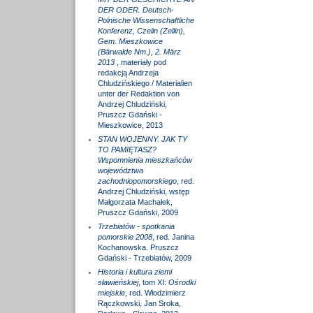
DER ODER. Deutsch-
Polnische Wissenschaftliche
Konferenz, Czelin (Zellin),
Gem. Mieszkowice
(Bärwalde Nm.), 2. März
2013
, materiały pod
redakcją Andrzeja
Chludzińskiego / Materialien
unter der Redaktion von
Andrzej Chludziński,
Pruszcz Gdański -
Mieszkowice, 2013
STAN WOJENNY. JAK TY
TO PAMIĘTASZ?
Wspomnienia mieszkańców
województwa
zachodniopomorskiego
, red.
Andrzej Chludziński, wstęp
Małgorzata Machałek,
Pruszcz Gdański, 2009
Trzebiatów - spotkania
pomorskie 2008
, red. Janina
Kochanowska. Pruszcz
Gdański - Trzebiatów, 2009
Historia i kultura ziemi
sławieńskiej
, tom XI:
Ośrodki
miejskie
, red. Włodzimierz
Rączkowski, Jan Sroka,