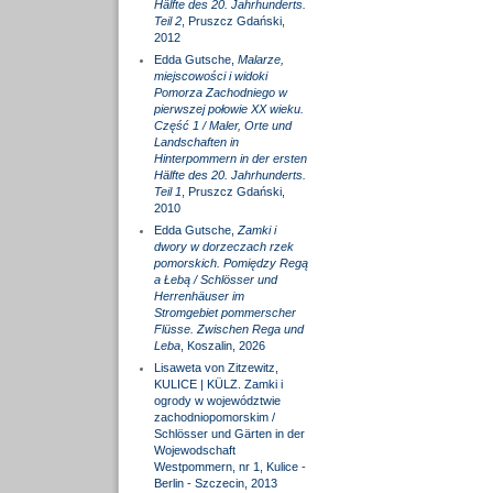
Hälfte des 20. Jahrhunderts.
Teil 2
, Pruszcz Gdański,
2012
Edda Gutsche,
Malarze,
miejscowości i widoki
Pomorza Zachodniego w
pierwszej połowie XX wieku.
Część 1 / Maler, Orte und
Landschaften in
Hinterpommern in der ersten
Hälfte des 20. Jahrhunderts.
Teil 1
, Pruszcz Gdański,
2010
Edda Gutsche,
Zamki i
dwory w dorzeczach rzek
pomorskich. Pomiędzy Regą
a Łebą / Schlösser und
Herrenhäuser im
Stromgebiet pommerscher
Flüsse. Zwischen Rega und
Leba
, Koszalin, 2026
Lisaweta von Zitzewitz,
KULICE | KÜLZ. Zamki i
ogrody w województwie
zachodniopomorskim /
Schlösser und Gärten in der
Wojewodschaft
Westpommern, nr 1, Kulice -
Berlin - Szczecin, 2013