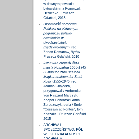
w dawnym powiecie
bytowskim na Pomorzu],
Herdecke - Pruszcz
Gdański, 2013
Działalność narodowa
Polaków na północnym
pograniczu polsko-
niemieckim w
dwudziestoleciu
międzywojennym
, red.
Zenon Romanow, Bytów -
Pruszcz Gdański, 2010
Inwentarz zespołu Akta
miasta Koszalina 1555-1945
/
Findbuch zum Bestand
Magistratsakten der Stadt
Köslin 1555-1945
, red.
Joanna Chojecka,
przygotowali / vorbereitet
von Ryszard Marczyk,
Kacper Pencarski, Anna
Zbroszczyk, seria / Serie
"Cossalin ad Fontes", tom I,
Koszalin - Pruszcz Gdański,
2015
ARCHIWA I
SPOŁECZEŃSTWO. PÓŁ
WIEKU DZIAŁALNOŚCI
ARCHIWUM