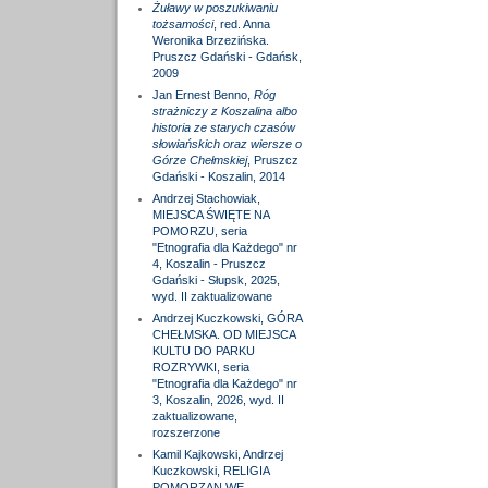
Żuławy w poszukiwaniu
tożsamości
, red. Anna
Weronika Brzezińska.
Pruszcz Gdański - Gdańsk,
2009
Jan Ernest Benno,
Róg
strażniczy z Koszalina albo
historia ze starych czasów
słowiańskich oraz wiersze o
Górze Chełmskiej
, Pruszcz
Gdański - Koszalin, 2014
Andrzej Stachowiak,
MIEJSCA ŚWIĘTE NA
POMORZU, seria
"Etnografia dla Każdego" nr
4, Koszalin - Pruszcz
Gdański - Słupsk, 2025,
wyd. II zaktualizowane
Andrzej Kuczkowski, GÓRA
CHEŁMSKA. OD MIEJSCA
KULTU DO PARKU
ROZRYWKI, seria
"Etnografia dla Każdego" nr
3, Koszalin, 2026, wyd. II
zaktualizowane,
rozszerzone
Kamil Kajkowski, Andrzej
Kuczkowski, RELIGIA
POMORZAN WE