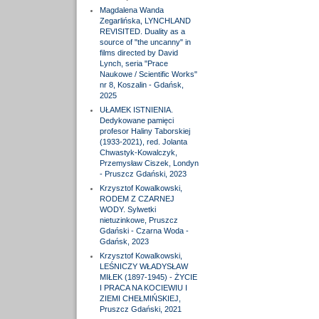
Magdalena Wanda
Zegarlińska, LYNCHLAND
REVISITED. Duality as a
source of "the uncanny" in
films directed by David
Lynch, seria "Prace
Naukowe / Scientific Works"
nr 8, Koszalin - Gdańsk,
2025
UŁAMEK ISTNIENIA.
Dedykowane pamięci
profesor Haliny Taborskiej
(1933-2021), red. Jolanta
Chwastyk-Kowalczyk,
Przemysław Ciszek, Londyn
- Pruszcz Gdański, 2023
Krzysztof Kowalkowski,
RODEM Z CZARNEJ
WODY. Sylwetki
nietuzinkowe, Pruszcz
Gdański - Czarna Woda -
Gdańsk, 2023
Krzysztof Kowalkowski,
LEŚNICZY WŁADYSŁAW
MIŁEK (1897-1945) - ŻYCIE
I PRACA NA KOCIEWIU I
ZIEMI CHEŁMIŃSKIEJ,
Pruszcz Gdański, 2021