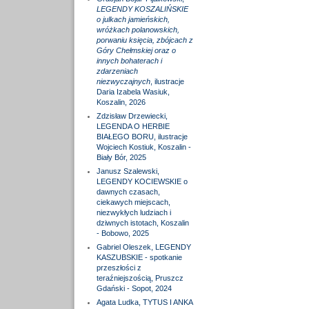
LEGENDY KOSZALIŃSKIE
o julkach jamieńskich,
wróżkach polanowskich,
porwaniu księcia, zbójcach z
Góry Chełmskiej oraz o
innych bohaterach i
zdarzeniach
niezwyczajnych
, ilustracje
Daria Izabela Wasiuk,
Koszalin, 2026
Zdzisław Drzewiecki,
LEGENDA O HERBIE
BIAŁEGO BORU, ilustracje
Wojciech Kostiuk, Koszalin -
Biały Bór, 2025
Janusz Szalewski,
LEGENDY KOCIEWSKIE o
dawnych czasach,
ciekawych miejscach,
niezwykłych ludziach i
dziwnych istotach, Koszalin
- Bobowo, 2025
Gabriel Oleszek, LEGENDY
KASZUBSKIE - spotkanie
przeszłości z
teraźniejszością, Pruszcz
Gdański - Sopot, 2024
Agata Ludka, TYTUS I ANKA