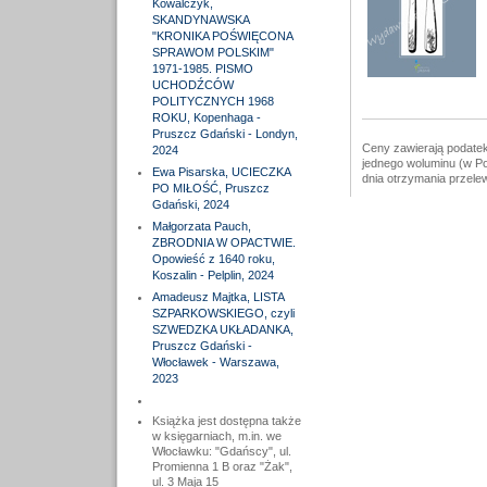
Kowalczyk,
SKANDYNAWSKA
"KRONIKA POŚWIĘCONA
SPRAWOM POLSKIM"
1971-1985. PISMO
UCHODŹCÓW
POLITYCZNYCH 1968
ROKU, Kopenhaga -
Pruszcz Gdański - Londyn,
Ceny zawierają podatek
2024
jednego woluminu (w Po
Ewa Pisarska, UCIECZKA
dnia otrzymania przele
PO MIŁOŚĆ, Pruszcz
Gdański, 2024
Małgorzata Pauch,
ZBRODNIA W OPACTWIE.
Opowieść z 1640 roku,
Koszalin - Pelplin, 2024
Amadeusz Majtka, LISTA
SZPARKOWSKIEGO, czyli
SZWEDZKA UKŁADANKA,
Pruszcz Gdański -
Włocławek - Warszawa,
2023
Książka jest dostępna także
w księgarniach, m.in. we
Włocławku: "Gdańscy", ul.
Promienna 1 B oraz "Żak",
ul. 3 Maja 15