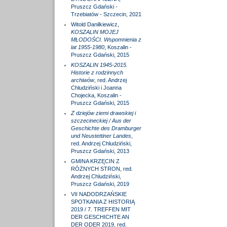
Pruszcz Gdański -
Trzebiatów - Szczecin, 2021
Witold Danilkiewicz,
KOSZALIN MOJEJ
MŁODOŚCI. Wspomnienia z
lat 1955-1980
, Koszalin -
Pruszcz Gdański, 2015
KOSZALIN 1945-2015.
Historie z rodzinnych
archiwów
, red. Andrzej
Chludziński i Joanna
Chojecka, Koszalin -
Pruszcz Gdański, 2015
Z dziejów ziemi drawskiej i
szczecineckiej / Aus der
Geschichte des Dramburger
und Neustettiner Landes
,
red. Andrzej Chludziński,
Pruszcz Gdański, 2013
GMINA KRZĘCIN Z
RÓŻNYCH STRON, red.
Andrzej Chludziński,
Pruszcz Gdański, 2019
VII NADODRZAŃSKIE
SPOTKANIA Z HISTORIĄ
2019 / 7. TREFFEN MIT
DER GESCHICHTE AN
DER ODER 2019, red.