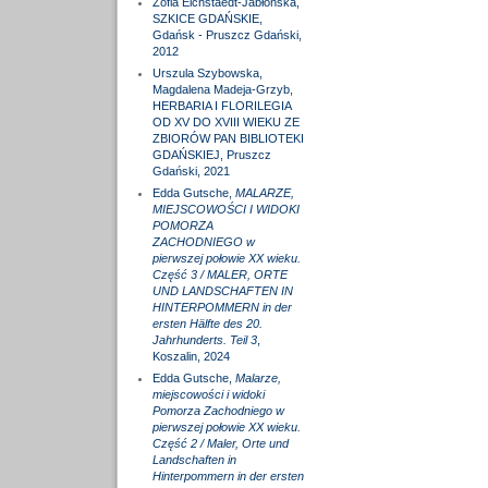
Zofia Eichstaedt-Jabłońska,
SZKICE GDAŃSKIE,
Gdańsk - Pruszcz Gdański,
2012
Urszula Szybowska,
Magdalena Madeja-Grzyb,
HERBARIA I FLORILEGIA
OD XV DO XVIII WIEKU ZE
ZBIORÓW PAN BIBLIOTEKI
GDAŃSKIEJ, Pruszcz
Gdański, 2021
Edda Gutsche,
MALARZE,
MIEJSCOWOŚCI I WIDOKI
POMORZA
ZACHODNIEGO w
pierwszej połowie XX wieku.
Część 3 / MALER, ORTE
UND LANDSCHAFTEN IN
HINTERPOMMERN in der
ersten Hälfte des 20.
Jahrhunderts. Teil 3
,
Koszalin, 2024
Edda Gutsche,
Malarze,
miejscowości i widoki
Pomorza Zachodniego w
pierwszej połowie XX wieku.
Część 2 / Maler, Orte und
Landschaften in
Hinterpommern in der ersten