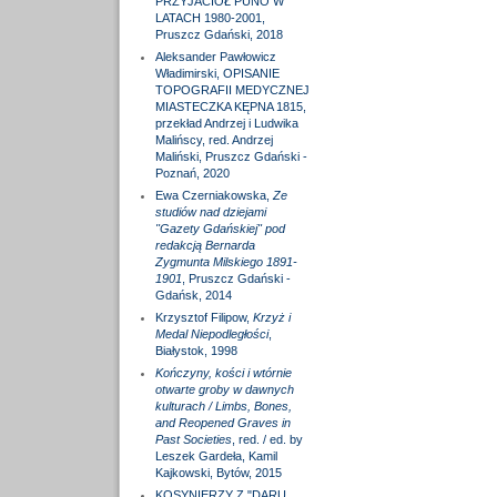
PRZYJACIÓŁ PUNO W
LATACH 1980-2001,
Pruszcz Gdański, 2018
Aleksander Pawłowicz
Władimirski, OPISANIE
TOPOGRAFII MEDYCZNEJ
MIASTECZKA KĘPNA 1815,
przekład Andrzej i Ludwika
Malińscy, red. Andrzej
Maliński, Pruszcz Gdański -
Poznań, 2020
Ewa Czerniakowska,
Ze
studiów nad dziejami
"Gazety Gdańskiej" pod
redakcją Bernarda
Zygmunta Milskiego 1891-
1901
, Pruszcz Gdański -
Gdańsk, 2014
Krzysztof Filipow,
Krzyż i
Medal Niepodległości
,
Białystok, 1998
Kończyny, kości i wtórnie
otwarte groby w dawnych
kulturach / Limbs, Bones,
and Reopened Graves in
Past Societies
, red. / ed. by
Leszek Gardeła, Kamil
Kajkowski, Bytów, 2015
KOSYNIERZY Z "DARU