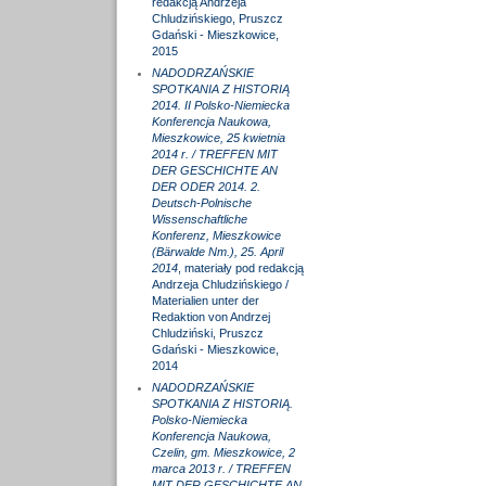
redakcją Andrzeja
Chludzińskiego, Pruszcz
Gdański - Mieszkowice,
2015
NADODRZAŃSKIE
SPOTKANIA Z HISTORIĄ
2014. II Polsko-Niemiecka
Konferencja Naukowa,
Mieszkowice, 25 kwietnia
2014 r. / TREFFEN MIT
DER GESCHICHTE AN
DER ODER 2014. 2.
Deutsch-Polnische
Wissenschaftliche
Konferenz, Mieszkowice
(Bärwalde Nm.), 25. April
2014
, materiały pod redakcją
Andrzeja Chludzińskiego /
Materialien unter der
Redaktion von Andrzej
Chludziński, Pruszcz
Gdański - Mieszkowice,
2014
NADODRZAŃSKIE
SPOTKANIA Z HISTORIĄ.
Polsko-Niemiecka
Konferencja Naukowa,
Czelin, gm. Mieszkowice, 2
marca 2013 r. / TREFFEN
MIT DER GESCHICHTE AN