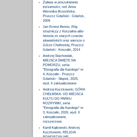
Żuławy w poszukiwaniu
tożsamości
, red. Anna
Weronika Brzezińska.
Pruszcz Gdański - Gdańsk,
2009
Jan Ernest Benno,
Róg
strażniczy z Koszalina albo
historia ze starych czasów
słowiańskich oraz wiersze o
Górze Chełmskiej
, Pruszcz
Gdański - Koszalin, 2014
Andrzej Stachowiak,
MIEJSCA ŚWIĘTE NA
POMORZU, seria
"Etnografia dla Każdego" nr
4, Koszalin - Pruszcz
Gdański - Słupsk, 2025,
wyd. II zaktualizowane
Andrzej Kuczkowski, GÓRA
CHEŁMSKA. OD MIEJSCA
KULTU DO PARKU
ROZRYWKI, seria
"Etnografia dla Każdego" nr
3, Koszalin, 2026, wyd. II
zaktualizowane,
rozszerzone
Kamil Kajkowski, Andrzej
Kuczkowski, RELIGIA
POMORZAN WE