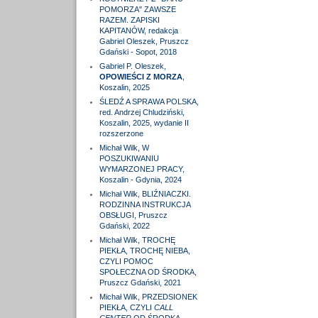
POMORZA" ZAWSZE
RAZEM. ZAPISKI
KAPITANÓW, redakcja
Gabriel Oleszek, Pruszcz
Gdański - Sopot, 2018
Gabriel P. Oleszek,
OPOWIEŚCI Z MORZA
,
Koszalin, 2025
ŚLEDŹ A SPRAWA POLSKA,
red. Andrzej Chludziński,
Koszalin, 2025, wydanie II
rozszerzone
Michał Wilk, W
POSZUKIWANIU
WYMARZONEJ PRACY,
Koszalin - Gdynia, 2024
Michał Wilk, BLIŹNIACZKI.
RODZINNA INSTRUKCJA
OBSŁUGI, Pruszcz
Gdański, 2022
Michał Wilk, TROCHĘ
PIEKŁA, TROCHĘ NIEBA,
CZYLI POMOC
SPOŁECZNA OD ŚRODKA,
Pruszcz Gdański, 2021
Michał Wilk, PRZEDSIONEK
PIEKŁA, CZYLI
CALL