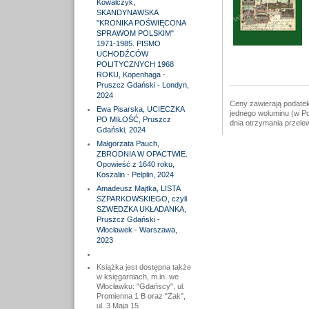
Kowalczyk,
SKANDYNAWSKA
"KRONIKA POŚWIĘCONA
SPRAWOM POLSKIM"
1971-1985. PISMO
UCHODŹCÓW
POLITYCZNYCH 1968
ROKU, Kopenhaga -
Pruszcz Gdański - Londyn,
2024
Ceny zawierają podatek
Ewa Pisarska, UCIECZKA
jednego woluminu (w Po
PO MIŁOŚĆ, Pruszcz
dnia otrzymania przele
Gdański, 2024
Małgorzata Pauch,
ZBRODNIA W OPACTWIE.
Opowieść z 1640 roku,
Koszalin - Pelplin, 2024
Amadeusz Majtka, LISTA
SZPARKOWSKIEGO, czyli
SZWEDZKA UKŁADANKA,
Pruszcz Gdański -
Włocławek - Warszawa,
2023
Książka jest dostępna także
w księgarniach, m.in. we
Włocławku: "Gdańscy", ul.
Promienna 1 B oraz "Żak",
ul. 3 Maja 15