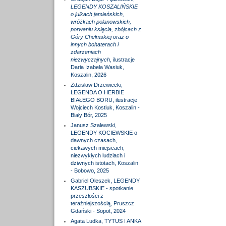
LEGENDY KOSZALIŃSKIE
o julkach jamieńskich,
wróżkach polanowskich,
porwaniu księcia, zbójcach z
Góry Chełmskiej oraz o
innych bohaterach i
zdarzeniach
niezwyczajnych
, ilustracje
Daria Izabela Wasiuk,
Koszalin, 2026
Zdzisław Drzewiecki,
LEGENDA O HERBIE
BIAŁEGO BORU, ilustracje
Wojciech Kostiuk, Koszalin -
Biały Bór, 2025
Janusz Szalewski,
LEGENDY KOCIEWSKIE o
dawnych czasach,
ciekawych miejscach,
niezwykłych ludziach i
dziwnych istotach, Koszalin
- Bobowo, 2025
Gabriel Oleszek, LEGENDY
KASZUBSKIE - spotkanie
przeszłości z
teraźniejszością, Pruszcz
Gdański - Sopot, 2024
Agata Ludka, TYTUS I ANKA