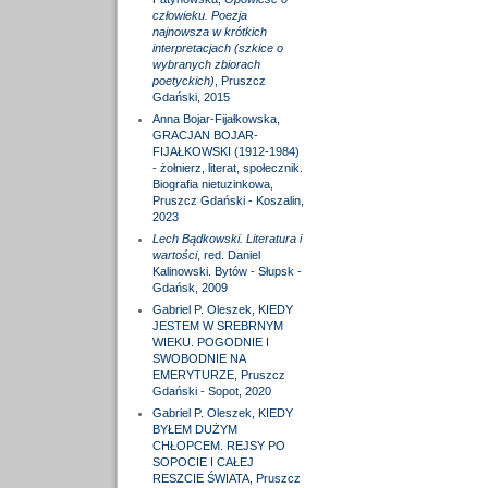
człowieku. Poezja
najnowsza w krótkich
interpretacjach (szkice o
wybranych zbiorach
poetyckich)
, Pruszcz
Gdański, 2015
Anna Bojar-Fijałkowska,
GRACJAN BOJAR-
FIJAŁKOWSKI (1912-1984)
- żołnierz, literat, społecznik.
Biografia nietuzinkowa,
Pruszcz Gdański - Koszalin,
2023
Lech Bądkowski. Literatura i
wartości
, red. Daniel
Kalinowski. Bytów - Słupsk -
Gdańsk, 2009
Gabriel P. Oleszek, KIEDY
JESTEM W SREBRNYM
WIEKU. POGODNIE I
SWOBODNIE NA
EMERYTURZE, Pruszcz
Gdański - Sopot, 2020
Gabriel P. Oleszek, KIEDY
BYŁEM DUŻYM
CHŁOPCEM. REJSY PO
SOPOCIE I CAŁEJ
RESZCIE ŚWIATA, Pruszcz