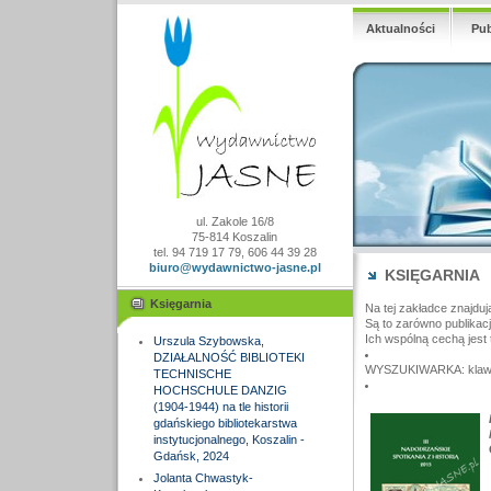
Aktualności
Pub
ul. Zakole 16/8
75-814 Koszalin
tel. 94 719 17 79, 606 44 39 28
biuro@wydawnictwo-jasne.pl
KSIĘGARNIA
Księgarnia
Na tej zakładce znajduj
Są to zarówno publikac
Ich wspólną cechą jest 
Urszula Szybowska,
DZIAŁALNOŚĆ BIBLIOTEKI
WYSZUKIWARKA: klawisz
TECHNISCHE
HOCHSCHULE DANZIG
(1904-1944) na tle historii
gdańskiego bibliotekarstwa
instytucjonalnego, Koszalin -
Gdańsk, 2024
Jolanta Chwastyk-