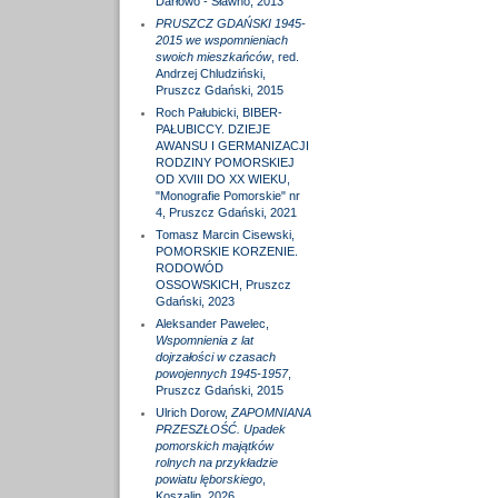
Darłowo - Sławno, 2013
PRUSZCZ GDAŃSKI 1945-
2015 we wspomnieniach
swoich mieszkańców
, red.
Andrzej Chludziński,
Pruszcz Gdański, 2015
Roch Pałubicki, BIBER-
PAŁUBICCY. DZIEJE
AWANSU I GERMANIZACJI
RODZINY POMORSKIEJ
OD XVIII DO XX WIEKU,
"Monografie Pomorskie" nr
4, Pruszcz Gdański, 2021
Tomasz Marcin Cisewski,
POMORSKIE KORZENIE.
RODOWÓD
OSSOWSKICH, Pruszcz
Gdański, 2023
Aleksander Pawelec,
Wspomnienia z lat
dojrzałości w czasach
powojennych 1945-1957
,
Pruszcz Gdański, 2015
Ulrich Dorow,
ZAPOMNIANA
PRZESZŁOŚĆ. Upadek
pomorskich majątków
rolnych na przykładzie
powiatu lęborskiego
,
Koszalin, 2026