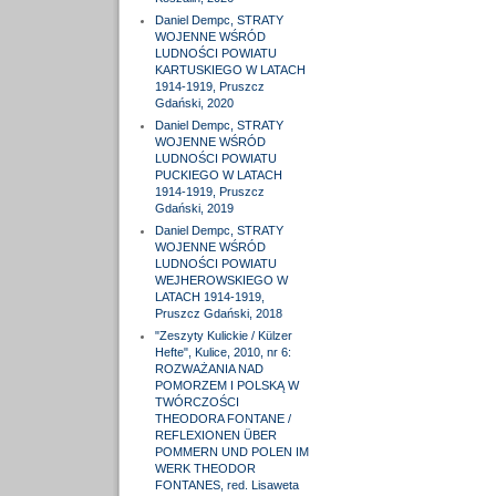
Daniel Dempc, STRATY
WOJENNE WŚRÓD
LUDNOŚCI POWIATU
KARTUSKIEGO W LATACH
1914-1919, Pruszcz
Gdański, 2020
Daniel Dempc, STRATY
WOJENNE WŚRÓD
LUDNOŚCI POWIATU
PUCKIEGO W LATACH
1914-1919, Pruszcz
Gdański, 2019
Daniel Dempc, STRATY
WOJENNE WŚRÓD
LUDNOŚCI POWIATU
WEJHEROWSKIEGO W
LATACH 1914-1919,
Pruszcz Gdański, 2018
"Zeszyty Kulickie / Külzer
Hefte", Kulice, 2010, nr 6:
ROZWAŻANIA NAD
POMORZEM I POLSKĄ W
TWÓRCZOŚCI
THEODORA FONTANE /
REFLEXIONEN ÜBER
POMMERN UND POLEN IM
WERK THEODOR
FONTANES, red. Lisaweta