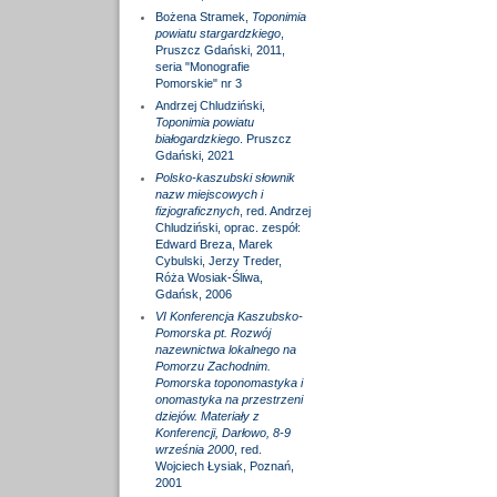
Bożena Stramek,
Toponimia
powiatu stargardzkiego
,
Pruszcz Gdański, 2011,
seria "Monografie
Pomorskie" nr 3
Andrzej Chludziński,
Toponimia powiatu
białogardzkiego
. Pruszcz
Gdański, 2021
Polsko-kaszubski słownik
nazw miejscowych i
fizjograficznych
, red. Andrzej
Chludziński, oprac. zespół:
Edward Breza, Marek
Cybulski, Jerzy Treder,
Róża Wosiak-Śliwa,
Gdańsk, 2006
VI Konferencja Kaszubsko-
Pomorska pt. Rozwój
nazewnictwa lokalnego na
Pomorzu Zachodnim.
Pomorska toponomastyka i
onomastyka na przestrzeni
dziejów. Materiały z
Konferencji, Darłowo, 8-9
września 2000
, red.
Wojciech Łysiak, Poznań,
2001