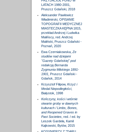
PRZYJACIÓŁ PUNO W
LATACH 1980-2001,
Pruszcz Gdański, 2018
Aleksander Pawłowicz
Władimirski, OPISANIE
TOPOGRAFII MEDYCZNEJ
MIASTECZKA KĘPNA 1815,
przekład Andrzej i Ludwika
Malińscy, red. Andrzej
Maliński, Pruszcz Gdański -
Poznań, 2020
Ewa Czerniakowska,
Ze
studiów nad dziejami
"Gazety Gdańskiej" pod
redakcją Bernarda
Zygmunta Milskiego 1891-
1901
, Pruszcz Gdański -
Gdańsk, 2014
Krzysztof Filipow,
Krzyż i
Medal Niepodległości
,
Białystok, 1998
Kończyny, kości i wtórnie
otwarte groby w dawnych
kulturach / Limbs, Bones,
and Reopened Graves in
Past Societies
, red. / ed. by
Leszek Gardeła, Kamil
Kajkowski, Bytów, 2015
KOSYNIERZY Z "DARU