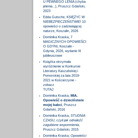
U PEWNEGO LENIA (chyba
jelenia...), Pruszcz Gdański,
2023
Edda Gutsche, KSIĘŻYC W
NIEBEZPIECZEŃSTWIE! 10
opowieści o zadziwiającej
naturze, Koszalin, 2026
Dominika Kraska, 7
MAGICZNYCH OPOWIEŚCI
O GDYNI, Koszalin -
Gdynia, 2026, wydanie III
jubileuszowe
Książka otrzymała
wyróżnienie w Konkursie
Literatury Kaszubskiej i
Pomorskiej za lata 2019-
2021 w Kościerzynie -
zobacz
TUTAJ
Dominika Kraska,
MIA.
Opowieść o dzieciństwie
mojej babci
, Pruszcz
Gdański, 2016
Dominika Kraska,
STUDNIA
CZASU, czyli jak odnaleźć
zagubione wspomnienia
,
Pruszcz Gdański, 2015
Dominika Kraska,
Opowieści