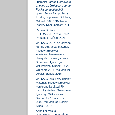
Hieronim Jarosz Derdowski,
O panu Czôrlińsczim, co do
Pucka po sécë jachôł
,
oprac. Jerzy Samp, Jerzy
Treder, Eugeniusz Gołąbek,
Gdańsk, 2007, "Biblioteka
Pisarzy Kaszubskich", t. II
Renata G. Kania,
LITERACKIE PRZYSTANKI,
Pruszcz Gdański, 2021
WITKACY 2014: co jeszcze
jest do odkrycia? Materiały
międzynarodowej
konferencji naukowej z
okazji 75. rocznicy śmierci
Stanisława Ignacego
Witkiewicza, Słupsk, 17-20
września 2014, red. Janusz
Degler, Słupsk, 2016
WITKACY: bliski czy daleki?
Materiały międzynarodowej
konferencji z okazji 70.
rocznicy śmierci Stanisława
Ignacego Witkiewicza,
Słupsk, 17-19 września
2009, red. Janusz Degler,
Słupsk, 2013
Anna Łozowska-
Patynowska,
Opowieść o