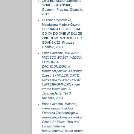
Zofia Eichstaedt-Jabłońska,
SZKICE GDAŃSKIE,
Gdańsk - Pruszcz Gdański,
2012
Urszula Szybowska,
Magdalena Madeja-Grzyb,
HERBARIA I FLORILEGIA
OD XV DO XVIII WIEKU ZE
ZBIORÓW PAN BIBLIOTEKI
GDAŃSKIEJ, Pruszcz
Gdański, 2021
Edda Gutsche,
MALARZE,
MIEJSCOWOŚCI I WIDOKI
POMORZA
ZACHODNIEGO w
pierwszej połowie XX wieku.
Część 3 / MALER, ORTE
UND LANDSCHAFTEN IN
HINTERPOMMERN in der
ersten Hälfte des 20.
Jahrhunderts. Teil 3
,
Koszalin, 2024
Edda Gutsche,
Malarze,
miejscowości i widoki
Pomorza Zachodniego w
pierwszej połowie XX wieku.
Część 2 / Maler, Orte und
Landschaften in
Hinterpommern in der ersten