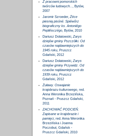
Z pracowni pomorskich
twórców ludowych...
, Bytów,
2007
Jaromir Szroeder,
Żëce
piesnią pisóné. Spiéwôrz
biograficzny ks. Antoniégo
Peplińsczégo
, Bytów, 2010
Dariusz Dolatowski,
Zarys
dziejów gminy Pszczółki. Od
czasów najdawniejszych do
1945 roku
, Pruszcz
Gdański, 2012
Dariusz Dolatowski,
Zarys
dziejów gminy Przywidz. Od
czasów najdawniejszych do
1939 roku
, Pruszcz
Gdański, 2012
Żuławy. Oswajanie
krajobrazu kulturowego
, red.
Anna Weronika Brzezińska,
Poznań - Pruszcz Gdański,
2011
ZACHOWAĆ PODCIEŃ.
Zapisane w krajobrazie i
pamięci
, red. Anna Weronika
Brzezińska i Joanna
Poczobut, Gdańsk -
Pruszcz Gdański, 2010