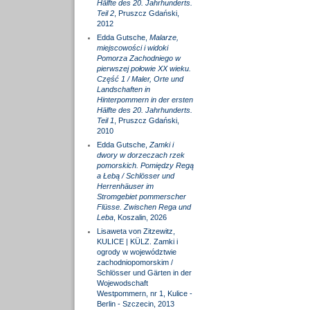
Hälfte des 20. Jahrhunderts.
Teil 2
, Pruszcz Gdański,
2012
Edda Gutsche,
Malarze,
miejscowości i widoki
Pomorza Zachodniego w
pierwszej połowie XX wieku.
Część 1 / Maler, Orte und
Landschaften in
Hinterpommern in der ersten
Hälfte des 20. Jahrhunderts.
Teil 1
, Pruszcz Gdański,
2010
Edda Gutsche,
Zamki i
dwory w dorzeczach rzek
pomorskich. Pomiędzy Regą
a Łebą / Schlösser und
Herrenhäuser im
Stromgebiet pommerscher
Flüsse. Zwischen Rega und
Leba
, Koszalin, 2026
Lisaweta von Zitzewitz,
KULICE | KÜLZ. Zamki i
ogrody w województwie
zachodniopomorskim /
Schlösser und Gärten in der
Wojewodschaft
Westpommern, nr 1, Kulice -
Berlin - Szczecin, 2013