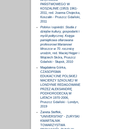
PAŃSTWOWEGO W
KOSZALINIE (1953) 1961-
2011, red. Joanna Chojecka,
Koszalin - Pruszcz Gdański,
2011
Polska i sąsiedzi. Studia z
dziejów kultury, gospodarki i
myśli politycznej. Księga
pamiątkowa ofiarowana
profesorowi Marianowi
Mroczce w 70. rocznicę
urodzin
, red. Maciej Hejger i
Wojciech Skóra, Pruszcz
Gdański - Słupsk, 2010
Magdalena Górka,
CZASOPISMA
EDUKACYJNE POLSKIEJ
MACIERZY SZKOLNEJ W
LONDYNIE REDAGOWANE
PRZEZ ALEKSANDRĘ
PODHORODECKĄ W
LATACH 1970-2006,
Pruszcz Gdański - Londyn,
2019
Żaneta Steffek,
"UNIVERSITAS" - ZURYSKI
KWARTALNIK
TOWARZYSTWA