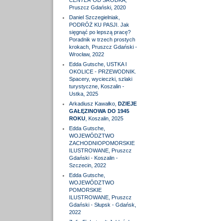
CENTER
OD ŚRODKA,
Pruszcz Gdański, 2020
Daniel Szczegielniak,
PODRÓŻ KU PASJI. Jak
sięgnąć po lepszą pracę?
Poradnik w trzech prostych
krokach, Pruszcz Gdański -
Wrocław, 2022
Edda Gutsche, USTKA I
OKOLICE - PRZEWODNIK.
Spacery, wycieczki, szlaki
turystyczne, Koszalin -
Ustka, 2025
Arkadiusz Kawałko,
DZIEJE
GAŁĘZINOWA DO 1945
ROKU
, Koszalin, 2025
Edda Gutsche,
WOJEWÓDZTWO
ZACHODNIOPOMORSKIE
ILUSTROWANE, Pruszcz
Gdański - Koszalin -
Szczecin, 2022
Edda Gutsche,
WOJEWÓDZTWO
POMORSKIE
ILUSTROWANE, Pruszcz
Gdański - Słupsk - Gdańsk,
2022