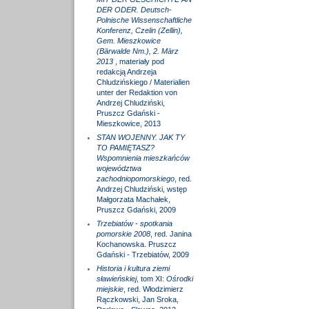
DER ODER. Deutsch-
Polnische Wissenschaftliche
Konferenz, Czelin (Zellin),
Gem. Mieszkowice
(Bärwalde Nm.), 2. März
2013
, materiały pod
redakcją Andrzeja
Chludzińskiego / Materialien
unter der Redaktion von
Andrzej Chludziński,
Pruszcz Gdański -
Mieszkowice, 2013
STAN WOJENNY. JAK TY
TO PAMIĘTASZ?
Wspomnienia mieszkańców
województwa
zachodniopomorskiego
, red.
Andrzej Chludziński, wstęp
Małgorzata Machałek,
Pruszcz Gdański, 2009
Trzebiatów - spotkania
pomorskie 2008
, red. Janina
Kochanowska. Pruszcz
Gdański - Trzebiatów, 2009
Historia i kultura ziemi
sławieńskiej
, tom XI:
Ośrodki
miejskie
, red. Włodzimierz
Rączkowski, Jan Sroka,