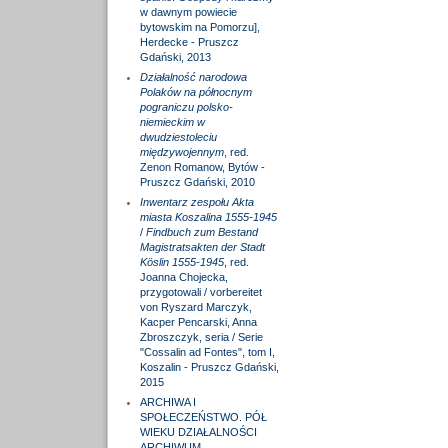
w dawnym powiecie
bytowskim na Pomorzu],
Herdecke - Pruszcz
Gdański, 2013
Działalność narodowa
Polaków na północnym
pograniczu polsko-
niemieckim w
dwudziestoleciu
międzywojennym
, red.
Zenon Romanow, Bytów -
Pruszcz Gdański, 2010
Inwentarz zespołu Akta
miasta Koszalina 1555-1945
/
Findbuch zum Bestand
Magistratsakten der Stadt
Köslin 1555-1945
, red.
Joanna Chojecka,
przygotowali / vorbereitet
von Ryszard Marczyk,
Kacper Pencarski, Anna
Zbroszczyk, seria / Serie
"Cossalin ad Fontes", tom I,
Koszalin - Pruszcz Gdański,
2015
ARCHIWA I
SPOŁECZEŃSTWO. PÓŁ
WIEKU DZIAŁALNOŚCI
ARCHIWUM