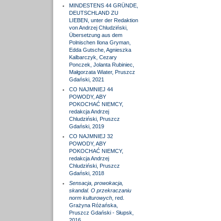
MINDESTENS 44 GRÜNDE,
DEUTSCHLAND ZU
LIEBEN, unter der Redaktion
von Andrzej Chludziński,
Übersetzung aus dem
Polnischen Ilona Gryman,
Edda Gutsche, Agnieszka
Kalbarczyk, Cezary
Ponczek, Jolanta Rubiniec,
Małgorzata Wiater, Pruszcz
Gdański, 2021
CO NAJMNIEJ 44
POWODY, ABY
POKOCHAĆ NIEMCY,
redakcja Andrzej
Chludziński, Pruszcz
Gdański, 2019
CO NAJMNIEJ 32
POWODY, ABY
POKOCHAĆ NIEMCY,
redakcja Andrzej
Chludziński, Pruszcz
Gdański, 2018
Sensacja, prowokacja,
skandal. O przekraczaniu
norm kulturowych
, red.
Grażyna Różańska,
Pruszcz Gdański - Słupsk,
2016