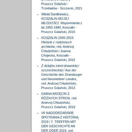
Pruszcz Gdański -
Trzebiatów - Szczecin, 2021
Witold Danilkiewicz,
KOSZALIN MOJEJ
MŁODOŚCI. Wspomnienia z
lat 1955-1980
, Koszalin -
Pruszcz Gdański, 2015
KOSZALIN 1945-2015.
Historie z rodzinnych
archiwów
, red. Andrzej
Chludziński i Joanna
Chojecka, Koszalin -
Pruszcz Gdański, 2015
Z dziejów ziemi drawskiej i
szczecineckiej / Aus der
Geschichte des Dramburger
und Neustettiner Landes
,
red. Andrzej Chludziński,
Pruszcz Gdański, 2013
GMINA KRZĘCIN Z
RÓŻNYCH STRON, red.
Andrzej Chludziński,
Pruszcz Gdański, 2019
VII NADODRZAŃSKIE
SPOTKANIA Z HISTORIĄ
2019 / 7. TREFFEN MIT
DER GESCHICHTE AN
DER ODER 2019, red.