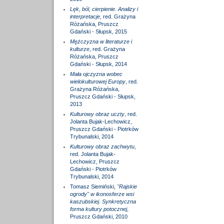
Lęk, ból, cierpienie. Analizy i
interpretacje
, red. Grażyna
Różańska, Pruszcz
Gdański - Słupsk, 2015
Mężczyzna w literaturze i
kulturze
, red. Grażyna
Różańska, Pruszcz
Gdański - Słupsk, 2014
Mała ojczyzna wobec
wielokulturowej Europy
, red.
Grażyna Różańska,
Pruszcz Gdański - Słupsk,
2013
Kulturowy obraz uczty
, red.
Jolanta Bujak-Lechowicz,
Pruszcz Gdański - Piotrków
Trybunalski, 2014
Kulturowy obraz zachwytu
,
red. Jolanta Bujak-
Lechowicz, Pruszcz
Gdański - Piotrków
Trybunalski, 2014
Tomasz Siemiński,
"Rajskie
ogrody" w ikonosferze wsi
kaszubskiej. Synkretyczna
forma kultury potocznej
,
Pruszcz Gdański, 2010