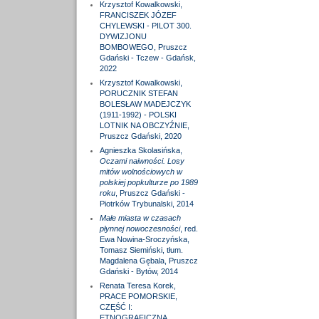
Krzysztof Kowalkowski,
FRANCISZEK JÓZEF
CHYLEWSKI - PILOT 300.
DYWIZJONU
BOMBOWEGO, Pruszcz
Gdański - Tczew - Gdańsk,
2022
Krzysztof Kowalkowski,
PORUCZNIK STEFAN
BOLESŁAW MADEJCZYK
(1911-1992) - POLSKI
LOTNIK NA OBCZYŹNIE,
Pruszcz Gdański, 2020
Agnieszka Skolasińska,
Oczami naiwności. Losy
mitów wolnościowych w
polskiej popkulturze po 1989
roku
, Pruszcz Gdański -
Piotrków Trybunalski, 2014
Małe miasta w czasach
płynnej nowoczesności
, red.
Ewa Nowina-Sroczyńska,
Tomasz Siemiński, tłum.
Magdalena Gębala, Pruszcz
Gdański - Bytów, 2014
Renata Teresa Korek,
PRACE POMORSKIE,
CZĘŚĆ I:
ETNOGRAFICZNA,