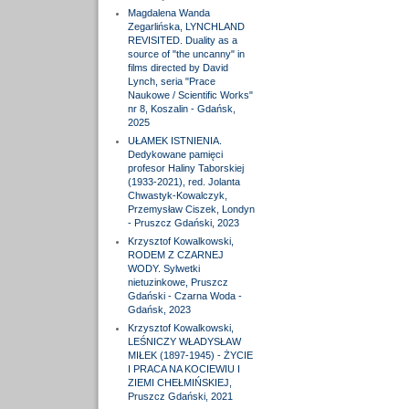
Magdalena Wanda
Zegarlińska, LYNCHLAND
REVISITED. Duality as a
source of "the uncanny" in
films directed by David
Lynch, seria "Prace
Naukowe / Scientific Works"
nr 8, Koszalin - Gdańsk,
2025
UŁAMEK ISTNIENIA.
Dedykowane pamięci
profesor Haliny Taborskiej
(1933-2021), red. Jolanta
Chwastyk-Kowalczyk,
Przemysław Ciszek, Londyn
- Pruszcz Gdański, 2023
Krzysztof Kowalkowski,
RODEM Z CZARNEJ
WODY. Sylwetki
nietuzinkowe, Pruszcz
Gdański - Czarna Woda -
Gdańsk, 2023
Krzysztof Kowalkowski,
LEŚNICZY WŁADYSŁAW
MIŁEK (1897-1945) - ŻYCIE
I PRACA NA KOCIEWIU I
ZIEMI CHEŁMIŃSKIEJ,
Pruszcz Gdański, 2021