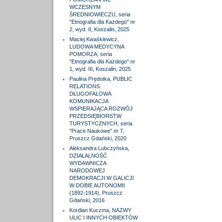
WCZESNYM
ŚREDNIOWIECZU, seria
"Etnografia dla Każdego" nr
2, wyd. II, Koszalin, 2025
Maciej Kwaśkiewicz,
LUDOWA MEDYCYNA
POMORZA, seria
"Etnografia dla Każdego" nr
1, wyd. III, Koszalin, 2025
Paulina Prędotka, PUBLIC
RELATIONS.
DŁUGOFALOWA
KOMUNIKACJA
WSPIERAJĄCA ROZWÓJ
PRZEDSIĘBIORSTW
TURYSTYCZNYCH, seria
"Prace Naukowe" nr 7,
Pruszcz Gdański, 2020
Aleksandra Lubczyńska,
DZIAŁALNOŚĆ
WYDAWNICZA
NARODOWEJ
DEMOKRACJI W GALICJI
W DOBIE AUTONOMII
(1892-1914), Pruszcz
Gdański, 2016
Kordian Kuczma, NAZWY
ULIC I INNYCH OBIEKTÓW