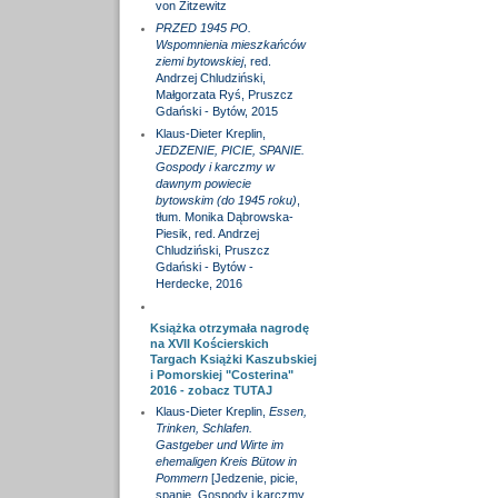
von Zitzewitz
PRZED 1945 PO.
Wspomnienia mieszkańców
ziemi bytowskiej
, red.
Andrzej Chludziński,
Małgorzata Ryś, Pruszcz
Gdański - Bytów, 2015
Klaus-Dieter Kreplin,
JEDZENIE, PICIE, SPANIE.
Gospody i karczmy w
dawnym powiecie
bytowskim (do 1945 roku)
,
tłum. Monika Dąbrowska-
Piesik, red. Andrzej
Chludziński, Pruszcz
Gdański - Bytów -
Herdecke, 2016
Książka otrzymała nagrodę
na XVII Kościerskich
Targach Książki Kaszubskiej
i Pomorskiej "Costerina"
2016 - zobacz
TUTAJ
Klaus-Dieter Kreplin,
Essen,
Trinken, Schlafen.
Gastgeber und Wirte im
ehemaligen Kreis Bütow in
Pommern
[Jedzenie, picie,
spanie. Gospody i karczmy