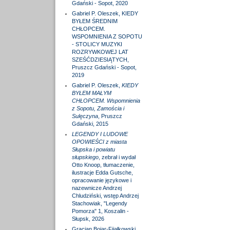
Gdański - Sopot, 2020
Gabriel P. Oleszek, KIEDY
BYŁEM ŚREDNIM
CHŁOPCEM.
WSPOMNIENIA Z SOPOTU
- STOLICY MUZYKI
ROZRYWKOWEJ LAT
SZEŚĆDZIESIĄTYCH,
Pruszcz Gdański - Sopot,
2019
Gabriel P. Oleszek,
KIEDY
BYŁEM MAŁYM
CHŁOPCEM. Wspomnienia
z Sopotu, Zamościa i
Sulęczyna
, Pruszcz
Gdański, 2015
LEGENDY I LUDOWE
OPOWIEŚCI z miasta
Słupska i powiatu
słupskiego
, zebrał i wydał
Otto Knoop, tłumaczenie,
ilustracje Edda Gutsche,
opracowanie językowe i
nazewnicze Andrzej
Chludziński, wstęp Andrzej
Stachowiak, "Legendy
Pomorza" 1, Koszalin -
Słupsk, 2026
Gracjan Bojar-Fijałkowski,