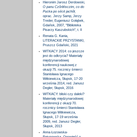
Hieronim Jarosz Derdowski,
O panu Czôrlińsczim, co do
Pucka po sécë jachôł
,
oprac. Jerzy Samp, Jerzy
Treder, Eugeniusz Gołąbek,
Gdańsk, 2007, "Biblioteka
Pisarzy Kaszubskich", t. II
Renata G. Kania,
LITERACKIE PRZYSTANKI,
Pruszcz Gdański, 2021
WITKACY 2014: co jeszcze
jest do odkrycia? Materiały
międzynarodowej
konferencji naukowej z
okazji 75. rocznicy śmierci
Stanisława Ignacego
Witkiewicza, Słupsk, 17-20
września 2014, red. Janusz
Degler, Słupsk, 2016
WITKACY: bliski czy daleki?
Materiały międzynarodowej
konferencji z okazji 70.
rocznicy śmierci Stanisława
Ignacego Witkiewicza,
Słupsk, 17-19 września
2009, red. Janusz Degler,
Słupsk, 2013
Anna Łozowska-
Patynowska,
Opowieść o