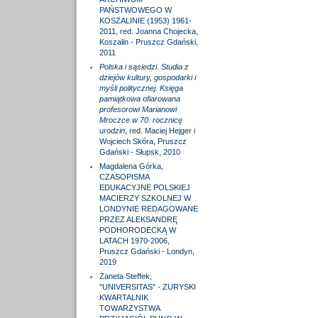
PAŃSTWOWEGO W
KOSZALINIE (1953) 1961-
2011, red. Joanna Chojecka,
Koszalin - Pruszcz Gdański,
2011
Polska i sąsiedzi. Studia z
dziejów kultury, gospodarki i
myśli politycznej. Księga
pamiątkowa ofiarowana
profesorowi Marianowi
Mroczce w 70. rocznicę
urodzin
, red. Maciej Hejger i
Wojciech Skóra, Pruszcz
Gdański - Słupsk, 2010
Magdalena Górka,
CZASOPISMA
EDUKACYJNE POLSKIEJ
MACIERZY SZKOLNEJ W
LONDYNIE REDAGOWANE
PRZEZ ALEKSANDRĘ
PODHORODECKĄ W
LATACH 1970-2006,
Pruszcz Gdański - Londyn,
2019
Żaneta Steffek,
"UNIVERSITAS" - ZURYSKI
KWARTALNIK
TOWARZYSTWA