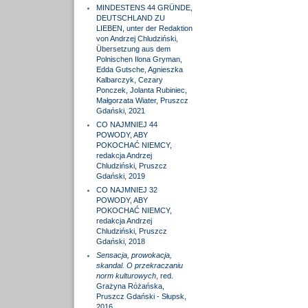
MINDESTENS 44 GRÜNDE,
DEUTSCHLAND ZU
LIEBEN, unter der Redaktion
von Andrzej Chludziński,
Übersetzung aus dem
Polnischen Ilona Gryman,
Edda Gutsche, Agnieszka
Kalbarczyk, Cezary
Ponczek, Jolanta Rubiniec,
Małgorzata Wiater, Pruszcz
Gdański, 2021
CO NAJMNIEJ 44
POWODY, ABY
POKOCHAĆ NIEMCY,
redakcja Andrzej
Chludziński, Pruszcz
Gdański, 2019
CO NAJMNIEJ 32
POWODY, ABY
POKOCHAĆ NIEMCY,
redakcja Andrzej
Chludziński, Pruszcz
Gdański, 2018
Sensacja, prowokacja,
skandal. O przekraczaniu
norm kulturowych
, red.
Grażyna Różańska,
Pruszcz Gdański - Słupsk,
2016