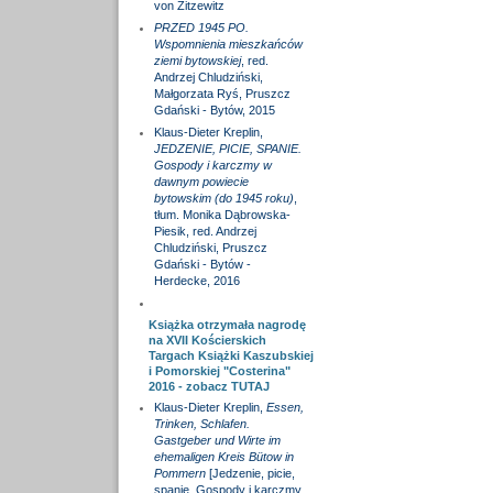
von Zitzewitz
PRZED 1945 PO.
Wspomnienia mieszkańców
ziemi bytowskiej
, red.
Andrzej Chludziński,
Małgorzata Ryś, Pruszcz
Gdański - Bytów, 2015
Klaus-Dieter Kreplin,
JEDZENIE, PICIE, SPANIE.
Gospody i karczmy w
dawnym powiecie
bytowskim (do 1945 roku)
,
tłum. Monika Dąbrowska-
Piesik, red. Andrzej
Chludziński, Pruszcz
Gdański - Bytów -
Herdecke, 2016
Książka otrzymała nagrodę
na XVII Kościerskich
Targach Książki Kaszubskiej
i Pomorskiej "Costerina"
2016 - zobacz
TUTAJ
Klaus-Dieter Kreplin,
Essen,
Trinken, Schlafen.
Gastgeber und Wirte im
ehemaligen Kreis Bütow in
Pommern
[Jedzenie, picie,
spanie. Gospody i karczmy