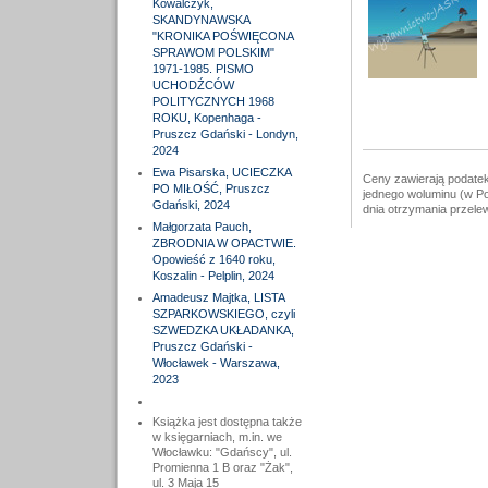
Kowalczyk,
SKANDYNAWSKA
"KRONIKA POŚWIĘCONA
SPRAWOM POLSKIM"
1971-1985. PISMO
UCHODŹCÓW
POLITYCZNYCH 1968
ROKU, Kopenhaga -
Pruszcz Gdański - Londyn,
2024
Ewa Pisarska, UCIECZKA
Ceny zawierają podatek
PO MIŁOŚĆ, Pruszcz
jednego woluminu (w Po
Gdański, 2024
dnia otrzymania przele
Małgorzata Pauch,
ZBRODNIA W OPACTWIE.
Opowieść z 1640 roku,
Koszalin - Pelplin, 2024
Amadeusz Majtka, LISTA
SZPARKOWSKIEGO, czyli
SZWEDZKA UKŁADANKA,
Pruszcz Gdański -
Włocławek - Warszawa,
2023
Książka jest dostępna także
w księgarniach, m.in. we
Włocławku: "Gdańscy", ul.
Promienna 1 B oraz "Żak",
ul. 3 Maja 15