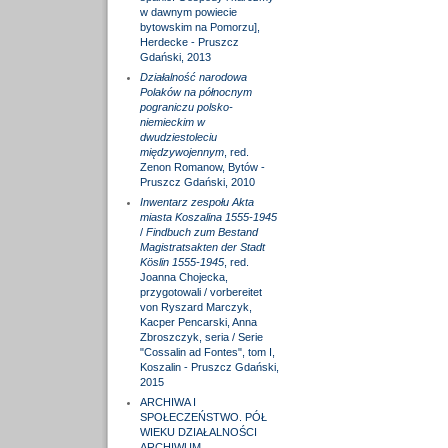
w dawnym powiecie
bytowskim na Pomorzu],
Herdecke - Pruszcz
Gdański, 2013
Działalność narodowa
Polaków na północnym
pograniczu polsko-
niemieckim w
dwudziestoleciu
międzywojennym
, red.
Zenon Romanow, Bytów -
Pruszcz Gdański, 2010
Inwentarz zespołu Akta
miasta Koszalina 1555-1945
/
Findbuch zum Bestand
Magistratsakten der Stadt
Köslin 1555-1945
, red.
Joanna Chojecka,
przygotowali / vorbereitet
von Ryszard Marczyk,
Kacper Pencarski, Anna
Zbroszczyk, seria / Serie
"Cossalin ad Fontes", tom I,
Koszalin - Pruszcz Gdański,
2015
ARCHIWA I
SPOŁECZEŃSTWO. PÓŁ
WIEKU DZIAŁALNOŚCI
ARCHIWUM