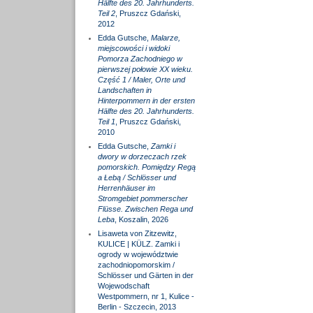
Hälfte des 20. Jahrhunderts.
Teil 2
, Pruszcz Gdański,
2012
Edda Gutsche,
Malarze,
miejscowości i widoki
Pomorza Zachodniego w
pierwszej połowie XX wieku.
Część 1 / Maler, Orte und
Landschaften in
Hinterpommern in der ersten
Hälfte des 20. Jahrhunderts.
Teil 1
, Pruszcz Gdański,
2010
Edda Gutsche,
Zamki i
dwory w dorzeczach rzek
pomorskich. Pomiędzy Regą
a Łebą / Schlösser und
Herrenhäuser im
Stromgebiet pommerscher
Flüsse. Zwischen Rega und
Leba
, Koszalin, 2026
Lisaweta von Zitzewitz,
KULICE | KÜLZ. Zamki i
ogrody w województwie
zachodniopomorskim /
Schlösser und Gärten in der
Wojewodschaft
Westpommern, nr 1, Kulice -
Berlin - Szczecin, 2013