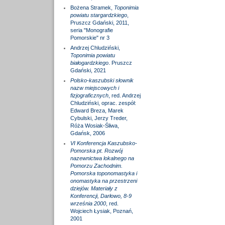
Bożena Stramek,
Toponimia
powiatu stargardzkiego
,
Pruszcz Gdański, 2011,
seria "Monografie
Pomorskie" nr 3
Andrzej Chludziński,
Toponimia powiatu
białogardzkiego
. Pruszcz
Gdański, 2021
Polsko-kaszubski słownik
nazw miejscowych i
fizjograficznych
, red. Andrzej
Chludziński, oprac. zespół:
Edward Breza, Marek
Cybulski, Jerzy Treder,
Róża Wosiak-Śliwa,
Gdańsk, 2006
VI Konferencja Kaszubsko-
Pomorska pt. Rozwój
nazewnictwa lokalnego na
Pomorzu Zachodnim.
Pomorska toponomastyka i
onomastyka na przestrzeni
dziejów. Materiały z
Konferencji, Darłowo, 8-9
września 2000
, red.
Wojciech Łysiak, Poznań,
2001