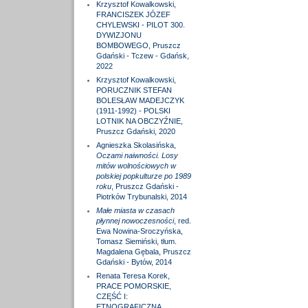
Krzysztof Kowalkowski,
FRANCISZEK JÓZEF
CHYLEWSKI - PILOT 300.
DYWIZJONU
BOMBOWEGO, Pruszcz
Gdański - Tczew - Gdańsk,
2022
Krzysztof Kowalkowski,
PORUCZNIK STEFAN
BOLESŁAW MADEJCZYK
(1911-1992) - POLSKI
LOTNIK NA OBCZYŹNIE,
Pruszcz Gdański, 2020
Agnieszka Skolasińska,
Oczami naiwności. Losy
mitów wolnościowych w
polskiej popkulturze po 1989
roku
, Pruszcz Gdański -
Piotrków Trybunalski, 2014
Małe miasta w czasach
płynnej nowoczesności
, red.
Ewa Nowina-Sroczyńska,
Tomasz Siemiński, tłum.
Magdalena Gębala, Pruszcz
Gdański - Bytów, 2014
Renata Teresa Korek,
PRACE POMORSKIE,
CZĘŚĆ I:
ETNOGRAFICZNA,