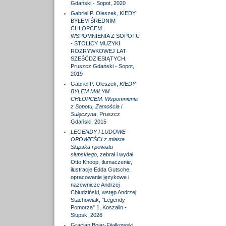
Gdański - Sopot, 2020
Gabriel P. Oleszek, KIEDY
BYŁEM ŚREDNIM
CHŁOPCEM.
WSPOMNIENIA Z SOPOTU
- STOLICY MUZYKI
ROZRYWKOWEJ LAT
SZEŚĆDZIESIĄTYCH,
Pruszcz Gdański - Sopot,
2019
Gabriel P. Oleszek,
KIEDY
BYŁEM MAŁYM
CHŁOPCEM. Wspomnienia
z Sopotu, Zamościa i
Sulęczyna
, Pruszcz
Gdański, 2015
LEGENDY I LUDOWE
OPOWIEŚCI z miasta
Słupska i powiatu
słupskiego
, zebrał i wydał
Otto Knoop, tłumaczenie,
ilustracje Edda Gutsche,
opracowanie językowe i
nazewnicze Andrzej
Chludziński, wstęp Andrzej
Stachowiak, "Legendy
Pomorza" 1, Koszalin -
Słupsk, 2026
Gracjan Bojar-Fijałkowski,