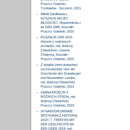
Pruszcz Gdański -
Trzebiatów - Szczecin, 2021
Witold Danilkiewicz,
KOSZALIN MOJEJ
MŁODOŚCI. Wspomnienia z
lat 1955-1980
, Koszalin -
Pruszcz Gdański, 2015
KOSZALIN 1945-2015.
Historie z rodzinnych
archiwów
, red. Andrzej
Chludziński i Joanna
Chojecka, Koszalin -
Pruszcz Gdański, 2015
Z dziejów ziemi drawskiej i
szczecineckiej / Aus der
Geschichte des Dramburger
und Neustettiner Landes
,
red. Andrzej Chludziński,
Pruszcz Gdański, 2013
GMINA KRZĘCIN Z
RÓŻNYCH STRON, red.
Andrzej Chludziński,
Pruszcz Gdański, 2019
VII NADODRZAŃSKIE
SPOTKANIA Z HISTORIĄ
2019 / 7. TREFFEN MIT
DER GESCHICHTE AN
DER ODER 2019, red.