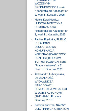
WCZESNYM
ŚREDNIOWIECZU, seria
"Etnografia dla Każdego" nr
2, wyd. II, Koszalin, 2025
Maciej Kwaśkiewicz,
LUDOWA MEDYCYNA
POMORZA, seria
"Etnografia dla Każdego" nr
1, wyd. III, Koszalin, 2025
Paulina Prędotka, PUBLIC
RELATIONS.
DŁUGOFALOWA
KOMUNIKACJA
WSPIERAJĄCA ROZWÓJ
PRZEDSIĘBIORSTW
TURYSTYCZNYCH, seria
"Prace Naukowe" nr 7,
Pruszcz Gdański, 2020
Aleksandra Lubczyńska,
DZIAŁALNOŚĆ
WYDAWNICZA
NARODOWEJ
DEMOKRACJI W GALICJI
W DOBIE AUTONOMII
(1892-1914), Pruszcz
Gdański, 2016
Kordian Kuczma, NAZWY
ULIC I INNYCH OBIEKTÓW