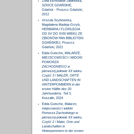
Zofia Eichstaedt-Jabłońska,
SZKICE GDAŃSKIE,
Gdańsk - Pruszcz Gdański,
2012
Urszula Szybowska,
Magdalena Madeja-Grzyb,
HERBARIA I FLORILEGIA
OD XV DO XVIII WIEKU ZE
ZBIORÓW PAN BIBLIOTEKI
GDAŃSKIEJ, Pruszcz
Gdański, 2021
Edda Gutsche,
MALARZE,
MIEJSCOWOŚCI I WIDOKI
POMORZA
ZACHODNIEGO w
pierwszej połowie XX wieku.
Część 3 / MALER, ORTE
UND LANDSCHAFTEN IN
HINTERPOMMERN in der
ersten Hälfte des 20.
Jahrhunderts. Teil 3
,
Koszalin, 2024
Edda Gutsche,
Malarze,
miejscowości i widoki
Pomorza Zachodniego w
pierwszej połowie XX wieku.
Część 2 / Maler, Orte und
Landschaften in
Hinterpommern in der ersten