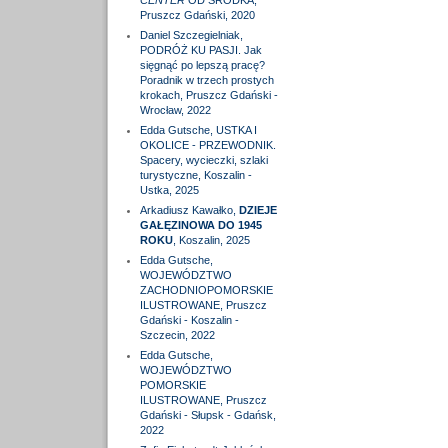
CENTER
OD ŚRODKA,
Pruszcz Gdański, 2020
Daniel Szczegielniak,
PODRÓŻ KU PASJI. Jak
sięgnąć po lepszą pracę?
Poradnik w trzech prostych
krokach, Pruszcz Gdański -
Wrocław, 2022
Edda Gutsche, USTKA I
OKOLICE - PRZEWODNIK.
Spacery, wycieczki, szlaki
turystyczne, Koszalin -
Ustka, 2025
Arkadiusz Kawałko,
DZIEJE
GAŁĘZINOWA DO 1945
ROKU
, Koszalin, 2025
Edda Gutsche,
WOJEWÓDZTWO
ZACHODNIOPOMORSKIE
ILUSTROWANE, Pruszcz
Gdański - Koszalin -
Szczecin, 2022
Edda Gutsche,
WOJEWÓDZTWO
POMORSKIE
ILUSTROWANE, Pruszcz
Gdański - Słupsk - Gdańsk,
2022