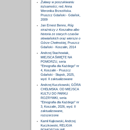
Żuławy w poszukiwaniu
tożsamości
, red. Anna
Weronika Brzezińska.
Pruszcz Gdański - Gdańsk,
2009
Jan Ernest Benno,
Róg
strażniczy z Koszalina albo
historia ze starych czasów
słowiańskich oraz wiersze o
Górze Chełmskiej
, Pruszcz
Gdański - Koszalin, 2014
Andrzej Stachowiak,
MIEJSCA ŚWIĘTE NA
POMORZU, seria
"Etnografia dla Każdego" nr
4, Koszalin - Pruszcz
Gdański - Słupsk, 2025,
wyd. II zaktualizowane
Andrzej Kuczkowski, GÓRA
CHEŁMSKA. OD MIEJSCA
KULTU DO PARKU
ROZRYWKI, seria
"Etnografia dla Każdego" nr
3, Koszalin, 2026, wyd. II
zaktualizowane,
rozszerzone
Kamil Kajkowski, Andrzej
Kuczkowski, RELIGIA
POMORZAN WE