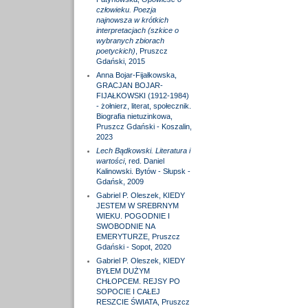
człowieku. Poezja
najnowsza w krótkich
interpretacjach (szkice o
wybranych zbiorach
poetyckich)
, Pruszcz
Gdański, 2015
Anna Bojar-Fijałkowska,
GRACJAN BOJAR-
FIJAŁKOWSKI (1912-1984)
- żołnierz, literat, społecznik.
Biografia nietuzinkowa,
Pruszcz Gdański - Koszalin,
2023
Lech Bądkowski. Literatura i
wartości
, red. Daniel
Kalinowski. Bytów - Słupsk -
Gdańsk, 2009
Gabriel P. Oleszek, KIEDY
JESTEM W SREBRNYM
WIEKU. POGODNIE I
SWOBODNIE NA
EMERYTURZE, Pruszcz
Gdański - Sopot, 2020
Gabriel P. Oleszek, KIEDY
BYŁEM DUŻYM
CHŁOPCEM. REJSY PO
SOPOCIE I CAŁEJ
RESZCIE ŚWIATA, Pruszcz