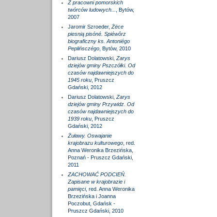
Z pracowni pomorskich
twórców ludowych...
, Bytów,
2007
Jaromir Szroeder,
Żëce
piesnią pisóné. Spiéwôrz
biograficzny ks. Antoniégo
Peplińsczégo
, Bytów, 2010
Dariusz Dolatowski,
Zarys
dziejów gminy Pszczółki. Od
czasów najdawniejszych do
1945 roku
, Pruszcz
Gdański, 2012
Dariusz Dolatowski,
Zarys
dziejów gminy Przywidz. Od
czasów najdawniejszych do
1939 roku
, Pruszcz
Gdański, 2012
Żuławy. Oswajanie
krajobrazu kulturowego
, red.
Anna Weronika Brzezińska,
Poznań - Pruszcz Gdański,
2011
ZACHOWAĆ PODCIEŃ.
Zapisane w krajobrazie i
pamięci
, red. Anna Weronika
Brzezińska i Joanna
Poczobut, Gdańsk -
Pruszcz Gdański, 2010