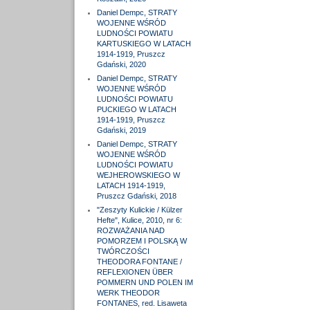
Daniel Dempc, STRATY
WOJENNE WŚRÓD
LUDNOŚCI POWIATU
KARTUSKIEGO W LATACH
1914-1919, Pruszcz
Gdański, 2020
Daniel Dempc, STRATY
WOJENNE WŚRÓD
LUDNOŚCI POWIATU
PUCKIEGO W LATACH
1914-1919, Pruszcz
Gdański, 2019
Daniel Dempc, STRATY
WOJENNE WŚRÓD
LUDNOŚCI POWIATU
WEJHEROWSKIEGO W
LATACH 1914-1919,
Pruszcz Gdański, 2018
"Zeszyty Kulickie / Külzer
Hefte", Kulice, 2010, nr 6:
ROZWAŻANIA NAD
POMORZEM I POLSKĄ W
TWÓRCZOŚCI
THEODORA FONTANE /
REFLEXIONEN ÜBER
POMMERN UND POLEN IM
WERK THEODOR
FONTANES, red. Lisaweta