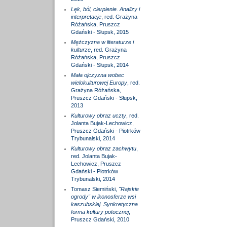
Lęk, ból, cierpienie. Analizy i
interpretacje
, red. Grażyna
Różańska, Pruszcz
Gdański - Słupsk, 2015
Mężczyzna w literaturze i
kulturze
, red. Grażyna
Różańska, Pruszcz
Gdański - Słupsk, 2014
Mała ojczyzna wobec
wielokulturowej Europy
, red.
Grażyna Różańska,
Pruszcz Gdański - Słupsk,
2013
Kulturowy obraz uczty
, red.
Jolanta Bujak-Lechowicz,
Pruszcz Gdański - Piotrków
Trybunalski, 2014
Kulturowy obraz zachwytu
,
red. Jolanta Bujak-
Lechowicz, Pruszcz
Gdański - Piotrków
Trybunalski, 2014
Tomasz Siemiński,
"Rajskie
ogrody" w ikonosferze wsi
kaszubskiej. Synkretyczna
forma kultury potocznej
,
Pruszcz Gdański, 2010