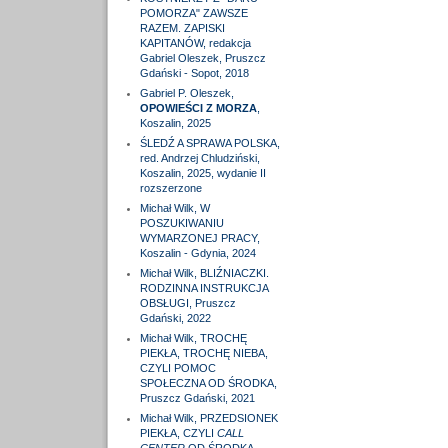
POMORZA" ZAWSZE
RAZEM. ZAPISKI
KAPITANÓW, redakcja
Gabriel Oleszek, Pruszcz
Gdański - Sopot, 2018
Gabriel P. Oleszek,
OPOWIEŚCI Z MORZA
,
Koszalin, 2025
ŚLEDŹ A SPRAWA POLSKA,
red. Andrzej Chludziński,
Koszalin, 2025, wydanie II
rozszerzone
Michał Wilk, W
POSZUKIWANIU
WYMARZONEJ PRACY,
Koszalin - Gdynia, 2024
Michał Wilk, BLIŹNIACZKI.
RODZINNA INSTRUKCJA
OBSŁUGI, Pruszcz
Gdański, 2022
Michał Wilk, TROCHĘ
PIEKŁA, TROCHĘ NIEBA,
CZYLI POMOC
SPOŁECZNA OD ŚRODKA,
Pruszcz Gdański, 2021
Michał Wilk, PRZEDSIONEK
PIEKŁA, CZYLI
CALL