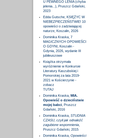
U PEWNEGO LENIA (chyba
jelenia...), Pruszcz Gdański,
2023
Edda Gutsche, KSIĘŻYC W
NIEBEZPIECZEŃSTWIE! 10
opowieści o zadziwiającej
naturze, Koszalin, 2026
Dominika Kraska, 7
MAGICZNYCH OPOWIEŚCI
O GDYNI, Koszalin -
Gdynia, 2026, wydanie III
jubileuszowe
Książka otrzymała
wyróżnienie w Konkursie
Literatury Kaszubskiej i
Pomorskiej za lata 2019-
2021 w Kościerzynie -
zobacz
TUTAJ
Dominika Kraska,
MIA.
Opowieść o dzieciństwie
mojej babci
, Pruszcz
Gdański, 2016
Dominika Kraska,
STUDNIA
CZASU, czyli jak odnaleźć
zagubione wspomnienia
,
Pruszcz Gdański, 2015
Dominika Kraska,
Opowieści