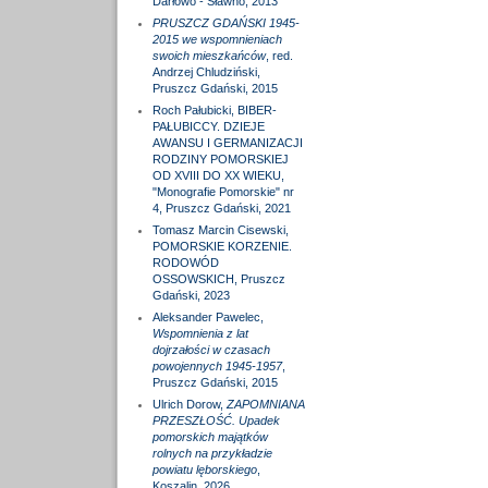
Darłowo - Sławno, 2013
PRUSZCZ GDAŃSKI 1945-
2015 we wspomnieniach
swoich mieszkańców
, red.
Andrzej Chludziński,
Pruszcz Gdański, 2015
Roch Pałubicki, BIBER-
PAŁUBICCY. DZIEJE
AWANSU I GERMANIZACJI
RODZINY POMORSKIEJ
OD XVIII DO XX WIEKU,
"Monografie Pomorskie" nr
4, Pruszcz Gdański, 2021
Tomasz Marcin Cisewski,
POMORSKIE KORZENIE.
RODOWÓD
OSSOWSKICH, Pruszcz
Gdański, 2023
Aleksander Pawelec,
Wspomnienia z lat
dojrzałości w czasach
powojennych 1945-1957
,
Pruszcz Gdański, 2015
Ulrich Dorow,
ZAPOMNIANA
PRZESZŁOŚĆ. Upadek
pomorskich majątków
rolnych na przykładzie
powiatu lęborskiego
,
Koszalin, 2026