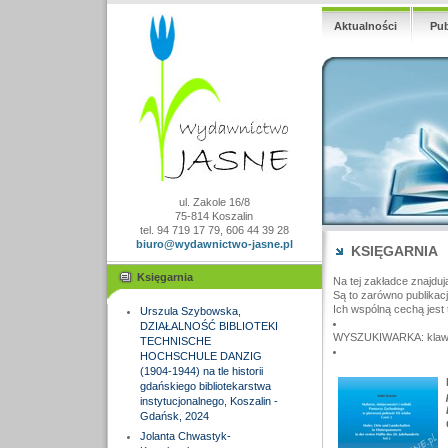
Aktualności
Pub
ul. Zakole 16/8
75-814 Koszalin
tel. 94 719 17 79, 606 44 39 28
biuro@wydawnictwo-jasne.pl
KSIĘGARNIA
Księgarnia
Na tej zakładce znajduj
Są to zarówno publikac
Ich wspólną cechą jest 
Urszula Szybowska,
DZIAŁALNOŚĆ BIBLIOTEKI
WYSZUKIWARKA: klawisz
TECHNISCHE
HOCHSCHULE DANZIG
(1904-1944) na tle historii
gdańskiego bibliotekarstwa
instytucjonalnego, Koszalin -
Gdańsk, 2024
Jolanta Chwastyk-