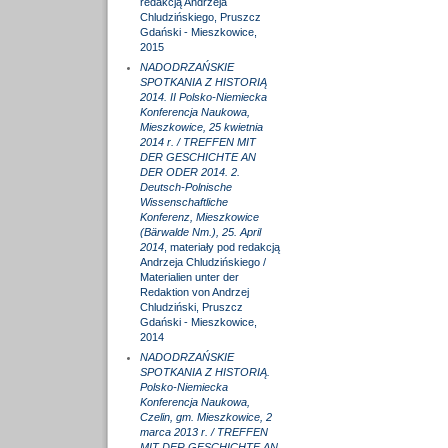
redakcją Andrzeja
Chludzińskiego, Pruszcz
Gdański - Mieszkowice,
2015
NADODRZAŃSKIE
SPOTKANIA Z HISTORIĄ
2014. II Polsko-Niemiecka
Konferencja Naukowa,
Mieszkowice, 25 kwietnia
2014 r. / TREFFEN MIT
DER GESCHICHTE AN
DER ODER 2014. 2.
Deutsch-Polnische
Wissenschaftliche
Konferenz, Mieszkowice
(Bärwalde Nm.), 25. April
2014
, materiały pod redakcją
Andrzeja Chludzińskiego /
Materialien unter der
Redaktion von Andrzej
Chludziński, Pruszcz
Gdański - Mieszkowice,
2014
NADODRZAŃSKIE
SPOTKANIA Z HISTORIĄ.
Polsko-Niemiecka
Konferencja Naukowa,
Czelin, gm. Mieszkowice, 2
marca 2013 r. / TREFFEN
MIT DER GESCHICHTE AN