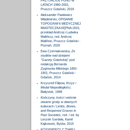
PRZYJACIÓŁ PUNO W
LATACH 1980-2001,
Pruszcz Gdański, 2018
Aleksander Pawłowicz
Władimirski, OPISANIE
TOPOGRAFII MEDYCZNEJ
MIASTECZKA KĘPNA 1815,
przekład Andrzej i Ludwika
Malińscy, red. Andrzej
Maliński, Pruszcz Gdański -
Poznań, 2020
Ewa Czerniakowska,
Ze
studiów nad dziejami
"Gazety Gdańskiej" pod
redakcją Bernarda
Zygmunta Milskiego 1891-
1901
, Pruszcz Gdański -
Gdańsk, 2014
Krzysztof Filipow,
Krzyż i
Medal Niepodległości
,
Białystok, 1998
Kończyny, kości i wtórnie
otwarte groby w dawnych
kulturach / Limbs, Bones,
and Reopened Graves in
Past Societies
, red. / ed. by
Leszek Gardeła, Kamil
Kajkowski, Bytów, 2015
KOSYNIERZY Z "DARU