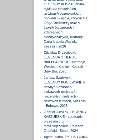
LEGENDY KOSZALIŃSKIE
o julkach jamieńskich,
wróżkach polanowskich,
porwaniu księcia, zbójcach z
Góry Chełmskiej oraz o
innych bohaterach i
zdarzeniach
niezwyczajnych
, ilustracje
Daria Izabela Wasiuk,
Koszalin, 2026
Zdzisław Drzewiecki,
LEGENDA O HERBIE
BIAŁEGO BORU, ilustracje
Wojciech Kostiuk, Koszalin -
Biały Bór, 2025
Janusz Szalewski,
LEGENDY KOCIEWSKIE o
dawnych czasach,
ciekawych miejscach,
niezwykłych ludziach i
dziwnych istotach, Koszalin
- Bobowo, 2025
Gabriel Oleszek, LEGENDY
KASZUBSKIE - spotkanie
przeszłości z
teraźniejszością, Pruszcz
Gdański - Sopot, 2024
Agata Ludka, TYTUS I ANKA