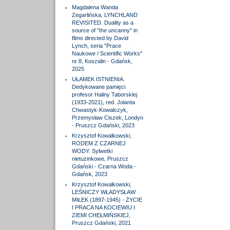
Magdalena Wanda
Zegarlińska, LYNCHLAND
REVISITED. Duality as a
source of "the uncanny" in
films directed by David
Lynch, seria "Prace
Naukowe / Scientific Works"
nr 8, Koszalin - Gdańsk,
2025
UŁAMEK ISTNIENIA.
Dedykowane pamięci
profesor Haliny Taborskiej
(1933-2021), red. Jolanta
Chwastyk-Kowalczyk,
Przemysław Ciszek, Londyn
- Pruszcz Gdański, 2023
Krzysztof Kowalkowski,
RODEM Z CZARNEJ
WODY. Sylwetki
nietuzinkowe, Pruszcz
Gdański - Czarna Woda -
Gdańsk, 2023
Krzysztof Kowalkowski,
LEŚNICZY WŁADYSŁAW
MIŁEK (1897-1945) - ŻYCIE
I PRACA NA KOCIEWIU I
ZIEMI CHEŁMIŃSKIEJ,
Pruszcz Gdański, 2021