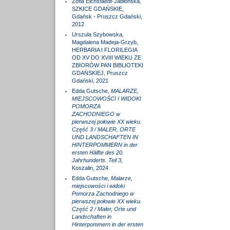
Zofia Eichstaedt-Jabłońska,
SZKICE GDAŃSKIE,
Gdańsk - Pruszcz Gdański,
2012
Urszula Szybowska,
Magdalena Madeja-Grzyb,
HERBARIA I FLORILEGIA
OD XV DO XVIII WIEKU ZE
ZBIORÓW PAN BIBLIOTEKI
GDAŃSKIEJ, Pruszcz
Gdański, 2021
Edda Gutsche,
MALARZE,
MIEJSCOWOŚCI I WIDOKI
POMORZA
ZACHODNIEGO w
pierwszej połowie XX wieku.
Część 3 / MALER, ORTE
UND LANDSCHAFTEN IN
HINTERPOMMERN in der
ersten Hälfte des 20.
Jahrhunderts. Teil 3
,
Koszalin, 2024
Edda Gutsche,
Malarze,
miejscowości i widoki
Pomorza Zachodniego w
pierwszej połowie XX wieku.
Część 2 / Maler, Orte und
Landschaften in
Hinterpommern in der ersten