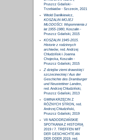
Pruszcz Gdański -
Trzebiatów - Szczecin, 2021
Witold Danilkiewicz,
KOSZALIN MOJEJ
MŁODOŚCI. Wspomnienia z
lat 1955-1980
, Koszalin -
Pruszcz Gdański, 2015
KOSZALIN 1945-2015.
Historie z rodzinnych
archiwów
, red. Andrzej
Chludziński i Joanna
Chojecka, Koszalin -
Pruszcz Gdański, 2015
Z dziejów ziemi drawskiej i
szczecineckiej / Aus der
Geschichte des Dramburger
und Neustettiner Landes
,
red. Andrzej Chludziński,
Pruszcz Gdański, 2013
GMINA KRZĘCIN Z
RÓŻNYCH STRON, red.
Andrzej Chludziński,
Pruszcz Gdański, 2019
VII NADODRZAŃSKIE
SPOTKANIA Z HISTORIĄ
2019 / 7. TREFFEN MIT
DER GESCHICHTE AN
DER ODER 2019, red.