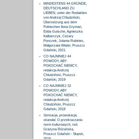
MINDESTENS 44 GRÜNDE,
DEUTSCHLAND ZU
LIEBEN, unter der Redaktion
von Andrzej Chludziński,
Übersetzung aus dem
Polnischen Ilona Gryman,
Edda Gutsche, Agnieszka
Kalbarczyk, Cezary
Ponczek, Jolanta Rubiniec,
Małgorzata Wiater, Pruszcz
Gdański, 2021
CO NAJMNIEJ 44
POWODY, ABY
POKOCHAĆ NIEMCY,
redakcja Andrzej
Chludziński, Pruszcz
Gdański, 2019
CO NAJMNIEJ 32
POWODY, ABY
POKOCHAĆ NIEMCY,
redakcja Andrzej
Chludziński, Pruszcz
Gdański, 2018
Sensacja, prowokacja,
skandal. O przekraczaniu
norm kulturowych
, red.
Grażyna Różańska,
Pruszcz Gdański - Słupsk,
2016