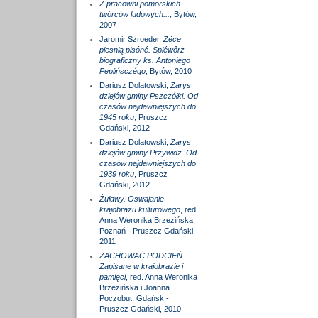
Z pracowni pomorskich
twórców ludowych...
, Bytów,
2007
Jaromir Szroeder,
Żëce
piesnią pisóné. Spiéwôrz
biograficzny ks. Antoniégo
Peplińsczégo
, Bytów, 2010
Dariusz Dolatowski,
Zarys
dziejów gminy Pszczółki. Od
czasów najdawniejszych do
1945 roku
, Pruszcz
Gdański, 2012
Dariusz Dolatowski,
Zarys
dziejów gminy Przywidz. Od
czasów najdawniejszych do
1939 roku
, Pruszcz
Gdański, 2012
Żuławy. Oswajanie
krajobrazu kulturowego
, red.
Anna Weronika Brzezińska,
Poznań - Pruszcz Gdański,
2011
ZACHOWAĆ PODCIEŃ.
Zapisane w krajobrazie i
pamięci
, red. Anna Weronika
Brzezińska i Joanna
Poczobut, Gdańsk -
Pruszcz Gdański, 2010