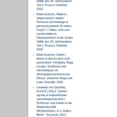
Hälfte des 20. Jahrhunderts.
Teil 2
, Pruszcz Gdański,
2012
Edda Gutsche,
Malarze,
miejscowości i widoki
Pomorza Zachodniego w
pierwszej połowie XX wieku.
Część 1 / Maler, Orte und
Landschaften in
Hinterpommern in der ersten
Hälfte des 20. Jahrhunderts.
Teil 1
, Pruszcz Gdański,
2010
Edda Gutsche,
Zamki i
dwory w dorzeczach rzek
pomorskich. Pomiędzy Regą
a Łebą / Schlösser und
Herrenhäuser im
Stromgebiet pommerscher
Flüsse. Zwischen Rega und
Leba
, Koszalin, 2026
Lisaweta von Zitzewitz,
KULICE | KÜLZ. Zamki i
ogrody w województwie
zachodniopomorskim /
Schlösser und Gärten in der
Wojewodschaft
Westpommern, nr 1, Kulice -
Berlin - Szczecin, 2013