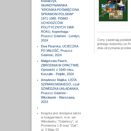
Kowalczyk,
SKANDYNAWSKA
"KRONIKA POŚWIĘCONA
SPRAWOM POLSKIM"
1971-1985. PISMO
UCHODŹCÓW
POLITYCZNYCH 1968
ROKU, Kopenhaga -
Pruszcz Gdański - Londyn,
Ceny zawierają podatek
2024
jednego woluminu (w Po
Ewa Pisarska, UCIECZKA
dnia otrzymania przele
PO MIŁOŚĆ, Pruszcz
Gdański, 2024
Małgorzata Pauch,
ZBRODNIA W OPACTWIE.
Opowieść z 1640 roku,
Koszalin - Pelplin, 2024
Amadeusz Majtka, LISTA
SZPARKOWSKIEGO, czyli
SZWEDZKA UKŁADANKA,
Pruszcz Gdański -
Włocławek - Warszawa,
2023
Książka jest dostępna także
w księgarniach, m.in. we
Włocławku: "Gdańscy", ul.
Promienna 1 B oraz "Żak",
ul. 3 Maja 15