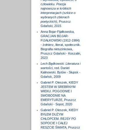
człowieku. Poezja
najnowsza w krótkich
interpretacjach (szkice o
wybranych zbiorach
poetyckich)
, Pruszcz
Gdański, 2015
Anna Bojar-Fijałkowska,
GRACJAN BOJAR-
FIJAŁKOWSKI (1912-1984)
- żołnierz, literat, społecznik.
Biografia nietuzinkowa,
Pruszcz Gdański - Koszalin,
2023
Lech Bądkowski. Literatura i
wartości
, red. Daniel
Kalinowski. Bytów - Słupsk -
Gdańsk, 2009
Gabriel P. Oleszek, KIEDY
JESTEM W SREBRNYM
WIEKU. POGODNIE I
SWOBODNIE NA
EMERYTURZE, Pruszcz
Gdański - Sopot, 2020
Gabriel P. Oleszek, KIEDY
BYŁEM DUŻYM
CHŁOPCEM. REJSY PO
SOPOCIE I CAŁEJ
RESZCIE ŚWIATA, Pruszcz