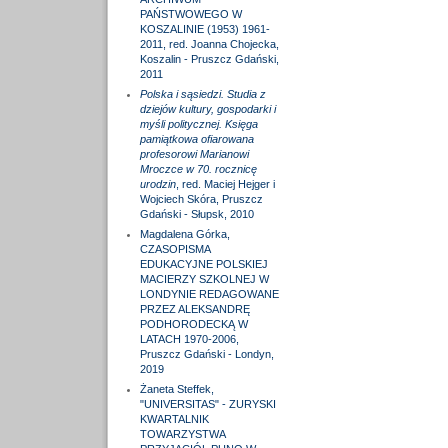
PAŃSTWOWEGO W
KOSZALINIE (1953) 1961-
2011, red. Joanna Chojecka,
Koszalin - Pruszcz Gdański,
2011
Polska i sąsiedzi. Studia z
dziejów kultury, gospodarki i
myśli politycznej. Księga
pamiątkowa ofiarowana
profesorowi Marianowi
Mroczce w 70. rocznicę
urodzin
, red. Maciej Hejger i
Wojciech Skóra, Pruszcz
Gdański - Słupsk, 2010
Magdalena Górka,
CZASOPISMA
EDUKACYJNE POLSKIEJ
MACIERZY SZKOLNEJ W
LONDYNIE REDAGOWANE
PRZEZ ALEKSANDRĘ
PODHORODECKĄ W
LATACH 1970-2006,
Pruszcz Gdański - Londyn,
2019
Żaneta Steffek,
"UNIVERSITAS" - ZURYSKI
KWARTALNIK
TOWARZYSTWA