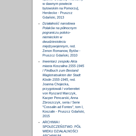
w dawnym powiecie
bytowskim na Pomorzu],
Herdecke - Pruszcz
Gdański, 2013
Działalność narodowa
Polaków na północnym
pograniczu polsko-
niemieckim w
dwudziestoleciu
międzywojennym
, red.
Zenon Romanow, Bytów -
Pruszcz Gdański, 2010
Inwentarz zespołu Akta
miasta Koszalina 1555-1945
/
Findbuch zum Bestand
Magistratsakten der Stadt
Köslin 1555-1945
, red.
Joanna Chojecka,
przygotowali / vorbereitet
von Ryszard Marczyk,
Kacper Pencarski, Anna
Zbroszczyk, seria / Serie
"Cossalin ad Fontes", tom I,
Koszalin - Pruszcz Gdański,
2015
ARCHIWA I
SPOŁECZEŃSTWO. PÓŁ
WIEKU DZIAŁALNOŚCI
ARCHIWUM