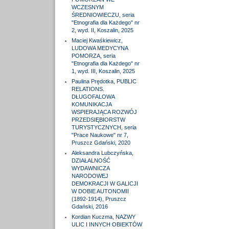
WCZESNYM
ŚREDNIOWIECZU, seria
"Etnografia dla Każdego" nr
2, wyd. II, Koszalin, 2025
Maciej Kwaśkiewicz,
LUDOWA MEDYCYNA
POMORZA, seria
"Etnografia dla Każdego" nr
1, wyd. III, Koszalin, 2025
Paulina Prędotka, PUBLIC
RELATIONS.
DŁUGOFALOWA
KOMUNIKACJA
WSPIERAJĄCA ROZWÓJ
PRZEDSIĘBIORSTW
TURYSTYCZNYCH, seria
"Prace Naukowe" nr 7,
Pruszcz Gdański, 2020
Aleksandra Lubczyńska,
DZIAŁALNOŚĆ
WYDAWNICZA
NARODOWEJ
DEMOKRACJI W GALICJI
W DOBIE AUTONOMII
(1892-1914), Pruszcz
Gdański, 2016
Kordian Kuczma, NAZWY
ULIC I INNYCH OBIEKTÓW