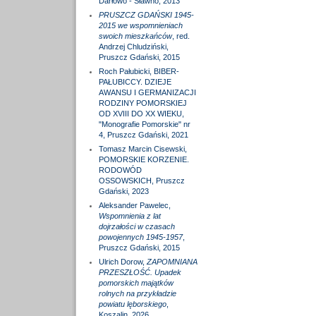
Darłowo - Sławno, 2013
PRUSZCZ GDAŃSKI 1945-
2015 we wspomnieniach
swoich mieszkańców
, red.
Andrzej Chludziński,
Pruszcz Gdański, 2015
Roch Pałubicki, BIBER-
PAŁUBICCY. DZIEJE
AWANSU I GERMANIZACJI
RODZINY POMORSKIEJ
OD XVIII DO XX WIEKU,
"Monografie Pomorskie" nr
4, Pruszcz Gdański, 2021
Tomasz Marcin Cisewski,
POMORSKIE KORZENIE.
RODOWÓD
OSSOWSKICH, Pruszcz
Gdański, 2023
Aleksander Pawelec,
Wspomnienia z lat
dojrzałości w czasach
powojennych 1945-1957
,
Pruszcz Gdański, 2015
Ulrich Dorow,
ZAPOMNIANA
PRZESZŁOŚĆ. Upadek
pomorskich majątków
rolnych na przykładzie
powiatu lęborskiego
,
Koszalin, 2026