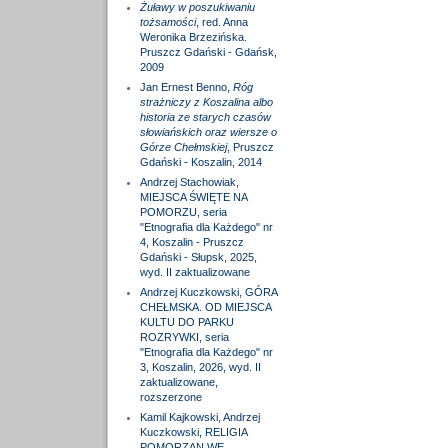
Żuławy w poszukiwaniu
tożsamości
, red. Anna
Weronika Brzezińska.
Pruszcz Gdański - Gdańsk,
2009
Jan Ernest Benno,
Róg
strażniczy z Koszalina albo
historia ze starych czasów
słowiańskich oraz wiersze o
Górze Chełmskiej
, Pruszcz
Gdański - Koszalin, 2014
Andrzej Stachowiak,
MIEJSCA ŚWIĘTE NA
POMORZU, seria
"Etnografia dla Każdego" nr
4, Koszalin - Pruszcz
Gdański - Słupsk, 2025,
wyd. II zaktualizowane
Andrzej Kuczkowski, GÓRA
CHEŁMSKA. OD MIEJSCA
KULTU DO PARKU
ROZRYWKI, seria
"Etnografia dla Każdego" nr
3, Koszalin, 2026, wyd. II
zaktualizowane,
rozszerzone
Kamil Kajkowski, Andrzej
Kuczkowski, RELIGIA
POMORZAN WE