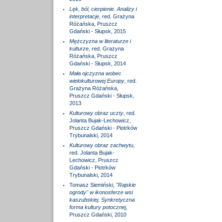
Lęk, ból, cierpienie. Analizy i
interpretacje
, red. Grażyna
Różańska, Pruszcz
Gdański - Słupsk, 2015
Mężczyzna w literaturze i
kulturze
, red. Grażyna
Różańska, Pruszcz
Gdański - Słupsk, 2014
Mała ojczyzna wobec
wielokulturowej Europy
, red.
Grażyna Różańska,
Pruszcz Gdański - Słupsk,
2013
Kulturowy obraz uczty
, red.
Jolanta Bujak-Lechowicz,
Pruszcz Gdański - Piotrków
Trybunalski, 2014
Kulturowy obraz zachwytu
,
red. Jolanta Bujak-
Lechowicz, Pruszcz
Gdański - Piotrków
Trybunalski, 2014
Tomasz Siemiński,
"Rajskie
ogrody" w ikonosferze wsi
kaszubskiej. Synkretyczna
forma kultury potocznej
,
Pruszcz Gdański, 2010