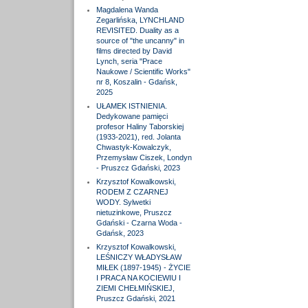
Magdalena Wanda
Zegarlińska, LYNCHLAND
REVISITED. Duality as a
source of "the uncanny" in
films directed by David
Lynch, seria "Prace
Naukowe / Scientific Works"
nr 8, Koszalin - Gdańsk,
2025
UŁAMEK ISTNIENIA.
Dedykowane pamięci
profesor Haliny Taborskiej
(1933-2021), red. Jolanta
Chwastyk-Kowalczyk,
Przemysław Ciszek, Londyn
- Pruszcz Gdański, 2023
Krzysztof Kowalkowski,
RODEM Z CZARNEJ
WODY. Sylwetki
nietuzinkowe, Pruszcz
Gdański - Czarna Woda -
Gdańsk, 2023
Krzysztof Kowalkowski,
LEŚNICZY WŁADYSŁAW
MIŁEK (1897-1945) - ŻYCIE
I PRACA NA KOCIEWIU I
ZIEMI CHEŁMIŃSKIEJ,
Pruszcz Gdański, 2021