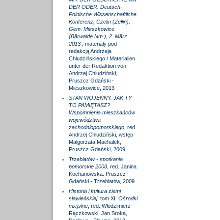
DER ODER. Deutsch-
Polnische Wissenschaftliche
Konferenz, Czelin (Zellin),
Gem. Mieszkowice
(Bärwalde Nm.), 2. März
2013
, materiały pod
redakcją Andrzeja
Chludzińskiego / Materialien
unter der Redaktion von
Andrzej Chludziński,
Pruszcz Gdański -
Mieszkowice, 2013
STAN WOJENNY. JAK TY
TO PAMIĘTASZ?
Wspomnienia mieszkańców
województwa
zachodniopomorskiego
, red.
Andrzej Chludziński, wstęp
Małgorzata Machałek,
Pruszcz Gdański, 2009
Trzebiatów - spotkania
pomorskie 2008
, red. Janina
Kochanowska. Pruszcz
Gdański - Trzebiatów, 2009
Historia i kultura ziemi
sławieńskiej
, tom XI:
Ośrodki
miejskie
, red. Włodzimierz
Rączkowski, Jan Sroka,