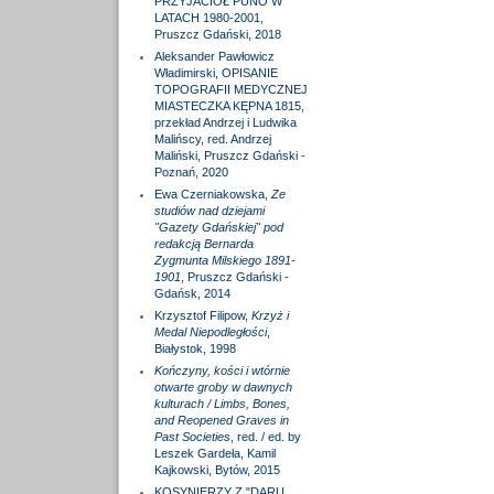
PRZYJACIÓŁ PUNO W
LATACH 1980-2001,
Pruszcz Gdański, 2018
Aleksander Pawłowicz
Władimirski, OPISANIE
TOPOGRAFII MEDYCZNEJ
MIASTECZKA KĘPNA 1815,
przekład Andrzej i Ludwika
Malińscy, red. Andrzej
Maliński, Pruszcz Gdański -
Poznań, 2020
Ewa Czerniakowska,
Ze
studiów nad dziejami
"Gazety Gdańskiej" pod
redakcją Bernarda
Zygmunta Milskiego 1891-
1901
, Pruszcz Gdański -
Gdańsk, 2014
Krzysztof Filipow,
Krzyż i
Medal Niepodległości
,
Białystok, 1998
Kończyny, kości i wtórnie
otwarte groby w dawnych
kulturach / Limbs, Bones,
and Reopened Graves in
Past Societies
, red. / ed. by
Leszek Gardeła, Kamil
Kajkowski, Bytów, 2015
KOSYNIERZY Z "DARU