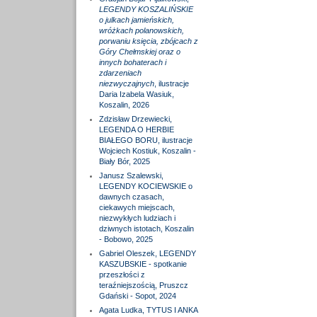
LEGENDY KOSZALIŃSKIE
o julkach jamieńskich,
wróżkach polanowskich,
porwaniu księcia, zbójcach z
Góry Chełmskiej oraz o
innych bohaterach i
zdarzeniach
niezwyczajnych
, ilustracje
Daria Izabela Wasiuk,
Koszalin, 2026
Zdzisław Drzewiecki,
LEGENDA O HERBIE
BIAŁEGO BORU, ilustracje
Wojciech Kostiuk, Koszalin -
Biały Bór, 2025
Janusz Szalewski,
LEGENDY KOCIEWSKIE o
dawnych czasach,
ciekawych miejscach,
niezwykłych ludziach i
dziwnych istotach, Koszalin
- Bobowo, 2025
Gabriel Oleszek, LEGENDY
KASZUBSKIE - spotkanie
przeszłości z
teraźniejszością, Pruszcz
Gdański - Sopot, 2024
Agata Ludka, TYTUS I ANKA