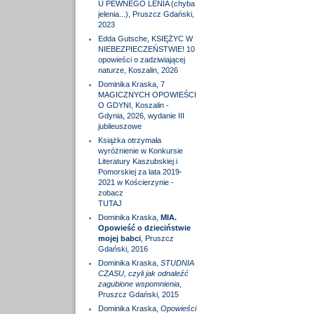
U PEWNEGO LENIA (chyba
jelenia...), Pruszcz Gdański,
2023
Edda Gutsche, KSIĘŻYC W
NIEBEZPIECZEŃSTWIE! 10
opowieści o zadziwiającej
naturze, Koszalin, 2026
Dominika Kraska, 7
MAGICZNYCH OPOWIEŚCI
O GDYNI, Koszalin -
Gdynia, 2026, wydanie III
jubileuszowe
Książka otrzymała
wyróżnienie w Konkursie
Literatury Kaszubskiej i
Pomorskiej za lata 2019-
2021 w Kościerzynie -
zobacz
TUTAJ
Dominika Kraska,
MIA.
Opowieść o dzieciństwie
mojej babci
, Pruszcz
Gdański, 2016
Dominika Kraska,
STUDNIA
CZASU, czyli jak odnaleźć
zagubione wspomnienia
,
Pruszcz Gdański, 2015
Dominika Kraska,
Opowieści