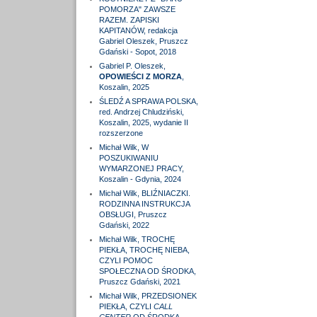
POMORZA" ZAWSZE
RAZEM. ZAPISKI
KAPITANÓW, redakcja
Gabriel Oleszek, Pruszcz
Gdański - Sopot, 2018
Gabriel P. Oleszek,
OPOWIEŚCI Z MORZA
,
Koszalin, 2025
ŚLEDŹ A SPRAWA POLSKA,
red. Andrzej Chludziński,
Koszalin, 2025, wydanie II
rozszerzone
Michał Wilk, W
POSZUKIWANIU
WYMARZONEJ PRACY,
Koszalin - Gdynia, 2024
Michał Wilk, BLIŹNIACZKI.
RODZINNA INSTRUKCJA
OBSŁUGI, Pruszcz
Gdański, 2022
Michał Wilk, TROCHĘ
PIEKŁA, TROCHĘ NIEBA,
CZYLI POMOC
SPOŁECZNA OD ŚRODKA,
Pruszcz Gdański, 2021
Michał Wilk, PRZEDSIONEK
PIEKŁA, CZYLI
CALL