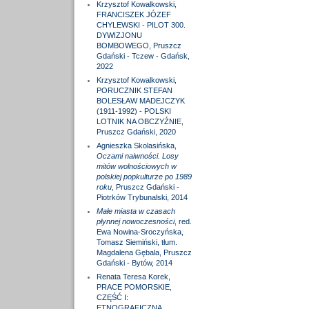
Krzysztof Kowalkowski,
FRANCISZEK JÓZEF
CHYLEWSKI - PILOT 300.
DYWIZJONU
BOMBOWEGO, Pruszcz
Gdański - Tczew - Gdańsk,
2022
Krzysztof Kowalkowski,
PORUCZNIK STEFAN
BOLESŁAW MADEJCZYK
(1911-1992) - POLSKI
LOTNIK NA OBCZYŹNIE,
Pruszcz Gdański, 2020
Agnieszka Skolasińska,
Oczami naiwności. Losy
mitów wolnościowych w
polskiej popkulturze po 1989
roku
, Pruszcz Gdański -
Piotrków Trybunalski, 2014
Małe miasta w czasach
płynnej nowoczesności
, red.
Ewa Nowina-Sroczyńska,
Tomasz Siemiński, tłum.
Magdalena Gębala, Pruszcz
Gdański - Bytów, 2014
Renata Teresa Korek,
PRACE POMORSKIE,
CZĘŚĆ I:
ETNOGRAFICZNA,