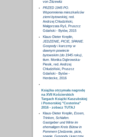
von Zitzewitz
PRZED 1945 PO.
Wspomnienia mieszkańców
ziemi bytowskiej
, red.
Andrzej Chludziński,
Małgorzata Ryś, Pruszcz
Gdański - Bytów, 2015
Klaus-Dieter Kreplin,
JEDZENIE, PICIE, SPANIE.
Gospody i karczmy w
dawnym powiecie
bytowskim (do 1945 roku)
,
tłum. Monika Dąbrowska-
Piesik, red. Andrzej
Chludziński, Pruszcz
Gdański - Bytów -
Herdecke, 2016
Książka otrzymała nagrodę
na XVII Kościerskich
Targach Książki Kaszubskiej
i Pomorskiej "Costerina"
2016 - zobacz
TUTAJ
Klaus-Dieter Kreplin,
Essen,
Trinken, Schlafen.
Gastgeber und Wirte im
ehemaligen Kreis Bütow in
Pommern
[Jedzenie, picie,
spanie. Gospody i karczmy