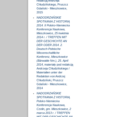
redakcją Andrzeja
Chludzińskiego, Pruszcz
Gdański - Mieszkowice,
2015
NADODRZAŃSKIE
SPOTKANIA Z HISTORIĄ
2014. II Polsko-Niemiecka
Konferencja Naukowa,
Mieszkowice, 25 kwietnia
2014 r. / TREFFEN MIT
DER GESCHICHTE AN
DER ODER 2014. 2.
Deutsch-Polnische
Wissenschaftliche
Konferenz, Mieszkowice
(Bärwalde Nm.), 25. April
2014
, materiały pod redakcją
Andrzeja Chludzińskiego /
Materialien unter der
Redaktion von Andrzej
Chludziński, Pruszcz
Gdański - Mieszkowice,
2014
NADODRZAŃSKIE
SPOTKANIA Z HISTORIĄ.
Polsko-Niemiecka
Konferencja Naukowa,
Czelin, gm. Mieszkowice, 2
marca 2013 r. / TREFFEN
MIT DER GESCHICHTE AN