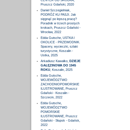
CENTER
OD ŚRODKA,
Pruszcz Gdański, 2020
Daniel Szczegielniak,
PODRÓŻ KU PASJI. Jak
sięgnąć po lepszą pracę?
Poradnik w trzech prostych
krokach, Pruszcz Gdański -
Wrocław, 2022
Edda Gutsche, USTKA I
OKOLICE - PRZEWODNIK.
Spacery, wycieczki, szlaki
turystyczne, Koszalin -
Ustka, 2025
Arkadiusz Kawałko,
DZIEJE
GAŁĘZINOWA DO 1945
ROKU
, Koszalin, 2025
Edda Gutsche,
WOJEWÓDZTWO
ZACHODNIOPOMORSKIE
ILUSTROWANE, Pruszcz
Gdański - Koszalin -
Szczecin, 2022
Edda Gutsche,
WOJEWÓDZTWO
POMORSKIE
ILUSTROWANE, Pruszcz
Gdański - Słupsk - Gdańsk,
2022