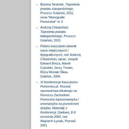
Bożena Stramek,
Toponimia
powiatu stargardzkiego
,
Pruszcz Gdański, 2011,
seria "Monografie
Pomorskie" nr 3
Andrzej Chludziński,
Toponimia powiatu
białogardzkiego
. Pruszcz
Gdański, 2021
Polsko-kaszubski słownik
nazw miejscowych i
fizjograficznych
, red. Andrzej
Chludziński, oprac. zespół:
Edward Breza, Marek
Cybulski, Jerzy Treder,
Róża Wosiak-Śliwa,
Gdańsk, 2006
VI Konferencja Kaszubsko-
Pomorska pt. Rozwój
nazewnictwa lokalnego na
Pomorzu Zachodnim.
Pomorska toponomastyka i
onomastyka na przestrzeni
dziejów. Materiały z
Konferencji, Darłowo, 8-9
września 2000
, red.
Wojciech Łysiak, Poznań,
2001