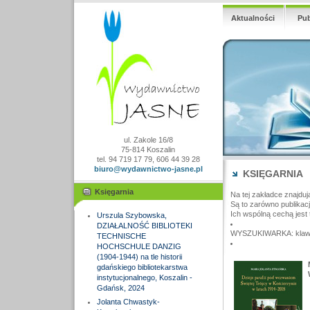
Aktualności
Pub
ul. Zakole 16/8
75-814 Koszalin
tel. 94 719 17 79, 606 44 39 28
biuro@wydawnictwo-jasne.pl
KSIĘGARNIA
Księgarnia
Na tej zakładce znajduj
Są to zarówno publikac
Ich wspólną cechą jest 
Urszula Szybowska,
DZIAŁALNOŚĆ BIBLIOTEKI
WYSZUKIWARKA: klawisz
TECHNISCHE
HOCHSCHULE DANZIG
(1904-1944) na tle historii
gdańskiego bibliotekarstwa
instytucjonalnego, Koszalin -
Gdańsk, 2024
Jolanta Chwastyk-