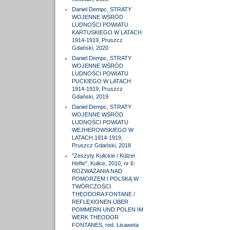
Daniel Dempc, STRATY
WOJENNE WŚRÓD
LUDNOŚCI POWIATU
KARTUSKIEGO W LATACH
1914-1919, Pruszcz
Gdański, 2020
Daniel Dempc, STRATY
WOJENNE WŚRÓD
LUDNOŚCI POWIATU
PUCKIEGO W LATACH
1914-1919, Pruszcz
Gdański, 2019
Daniel Dempc, STRATY
WOJENNE WŚRÓD
LUDNOŚCI POWIATU
WEJHEROWSKIEGO W
LATACH 1914-1919,
Pruszcz Gdański, 2018
"Zeszyty Kulickie / Külzer
Hefte", Kulice, 2010, nr 6:
ROZWAŻANIA NAD
POMORZEM I POLSKĄ W
TWÓRCZOŚCI
THEODORA FONTANE /
REFLEXIONEN ÜBER
POMMERN UND POLEN IM
WERK THEODOR
FONTANES, red. Lisaweta