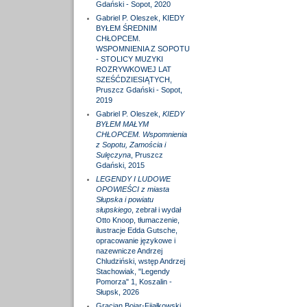
Gdański - Sopot, 2020
Gabriel P. Oleszek, KIEDY
BYŁEM ŚREDNIM
CHŁOPCEM.
WSPOMNIENIA Z SOPOTU
- STOLICY MUZYKI
ROZRYWKOWEJ LAT
SZEŚĆDZIESIĄTYCH,
Pruszcz Gdański - Sopot,
2019
Gabriel P. Oleszek,
KIEDY
BYŁEM MAŁYM
CHŁOPCEM. Wspomnienia
z Sopotu, Zamościa i
Sulęczyna
, Pruszcz
Gdański, 2015
LEGENDY I LUDOWE
OPOWIEŚCI z miasta
Słupska i powiatu
słupskiego
, zebrał i wydał
Otto Knoop, tłumaczenie,
ilustracje Edda Gutsche,
opracowanie językowe i
nazewnicze Andrzej
Chludziński, wstęp Andrzej
Stachowiak, "Legendy
Pomorza" 1, Koszalin -
Słupsk, 2026
Gracjan Bojar-Fijałkowski,