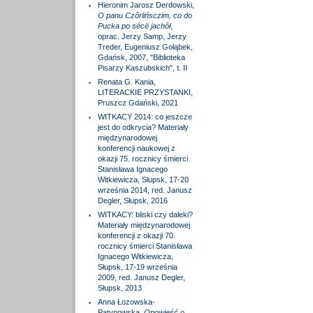
Hieronim Jarosz Derdowski,
O panu Czôrlińsczim, co do
Pucka po sécë jachôł
,
oprac. Jerzy Samp, Jerzy
Treder, Eugeniusz Gołąbek,
Gdańsk, 2007, "Biblioteka
Pisarzy Kaszubskich", t. II
Renata G. Kania,
LITERACKIE PRZYSTANKI,
Pruszcz Gdański, 2021
WITKACY 2014: co jeszcze
jest do odkrycia? Materiały
międzynarodowej
konferencji naukowej z
okazji 75. rocznicy śmierci
Stanisława Ignacego
Witkiewicza, Słupsk, 17-20
września 2014, red. Janusz
Degler, Słupsk, 2016
WITKACY: bliski czy daleki?
Materiały międzynarodowej
konferencji z okazji 70.
rocznicy śmierci Stanisława
Ignacego Witkiewicza,
Słupsk, 17-19 września
2009, red. Janusz Degler,
Słupsk, 2013
Anna Łozowska-
Patynowska,
Opowieść o