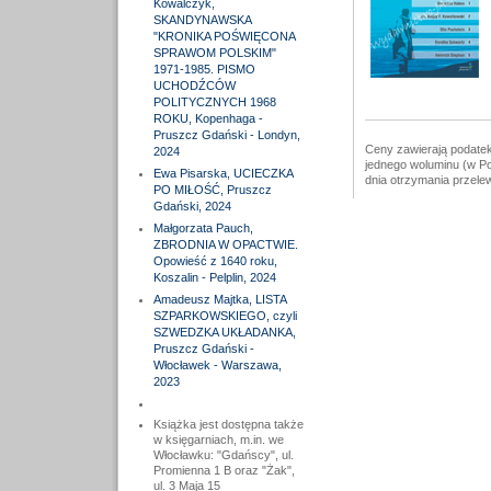
Kowalczyk,
SKANDYNAWSKA
"KRONIKA POŚWIĘCONA
SPRAWOM POLSKIM"
1971-1985. PISMO
UCHODŹCÓW
POLITYCZNYCH 1968
ROKU, Kopenhaga -
Pruszcz Gdański - Londyn,
Ceny zawierają podatek
2024
jednego woluminu (w Po
Ewa Pisarska, UCIECZKA
dnia otrzymania przele
PO MIŁOŚĆ, Pruszcz
Gdański, 2024
Małgorzata Pauch,
ZBRODNIA W OPACTWIE.
Opowieść z 1640 roku,
Koszalin - Pelplin, 2024
Amadeusz Majtka, LISTA
SZPARKOWSKIEGO, czyli
SZWEDZKA UKŁADANKA,
Pruszcz Gdański -
Włocławek - Warszawa,
2023
Książka jest dostępna także
w księgarniach, m.in. we
Włocławku: "Gdańscy", ul.
Promienna 1 B oraz "Żak",
ul. 3 Maja 15