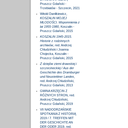
Pruszcz Gdański -
Trzebiatów - Szczecin, 2021
Witold Danilkiewicz,
KOSZALIN MOJEJ
MŁODOŚCI. Wspomnienia z
lat 1955-1980
, Koszalin -
Pruszcz Gdański, 2015
KOSZALIN 1945-2015.
Historie z rodzinnych
archiwów
, red. Andrzej
Chludziński i Joanna
Chojecka, Koszalin -
Pruszcz Gdański, 2015
Z dziejów ziemi drawskiej i
szczecineckiej / Aus der
Geschichte des Dramburger
und Neustettiner Landes
,
red. Andrzej Chludziński,
Pruszcz Gdański, 2013
GMINA KRZĘCIN Z
RÓŻNYCH STRON, red.
Andrzej Chludziński,
Pruszcz Gdański, 2019
VII NADODRZAŃSKIE
SPOTKANIA Z HISTORIĄ
2019 / 7. TREFFEN MIT
DER GESCHICHTE AN
DER ODER 2019, red.