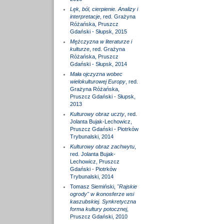
Lęk, ból, cierpienie. Analizy i
interpretacje
, red. Grażyna
Różańska, Pruszcz
Gdański - Słupsk, 2015
Mężczyzna w literaturze i
kulturze
, red. Grażyna
Różańska, Pruszcz
Gdański - Słupsk, 2014
Mała ojczyzna wobec
wielokulturowej Europy
, red.
Grażyna Różańska,
Pruszcz Gdański - Słupsk,
2013
Kulturowy obraz uczty
, red.
Jolanta Bujak-Lechowicz,
Pruszcz Gdański - Piotrków
Trybunalski, 2014
Kulturowy obraz zachwytu
,
red. Jolanta Bujak-
Lechowicz, Pruszcz
Gdański - Piotrków
Trybunalski, 2014
Tomasz Siemiński,
"Rajskie
ogrody" w ikonosferze wsi
kaszubskiej. Synkretyczna
forma kultury potocznej
,
Pruszcz Gdański, 2010