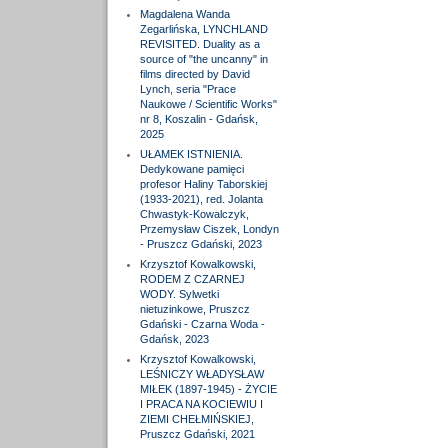
Magdalena Wanda
Zegarlińska, LYNCHLAND
REVISITED. Duality as a
source of "the uncanny" in
films directed by David
Lynch, seria "Prace
Naukowe / Scientific Works"
nr 8, Koszalin - Gdańsk,
2025
UŁAMEK ISTNIENIA.
Dedykowane pamięci
profesor Haliny Taborskiej
(1933-2021), red. Jolanta
Chwastyk-Kowalczyk,
Przemysław Ciszek, Londyn
- Pruszcz Gdański, 2023
Krzysztof Kowalkowski,
RODEM Z CZARNEJ
WODY. Sylwetki
nietuzinkowe, Pruszcz
Gdański - Czarna Woda -
Gdańsk, 2023
Krzysztof Kowalkowski,
LEŚNICZY WŁADYSŁAW
MIŁEK (1897-1945) - ŻYCIE
I PRACA NA KOCIEWIU I
ZIEMI CHEŁMIŃSKIEJ,
Pruszcz Gdański, 2021