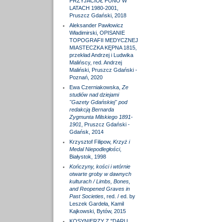
PRZYJACIÓŁ PUNO W
LATACH 1980-2001,
Pruszcz Gdański, 2018
Aleksander Pawłowicz
Władimirski, OPISANIE
TOPOGRAFII MEDYCZNEJ
MIASTECZKA KĘPNA 1815,
przekład Andrzej i Ludwika
Malińscy, red. Andrzej
Maliński, Pruszcz Gdański -
Poznań, 2020
Ewa Czerniakowska,
Ze
studiów nad dziejami
"Gazety Gdańskiej" pod
redakcją Bernarda
Zygmunta Milskiego 1891-
1901
, Pruszcz Gdański -
Gdańsk, 2014
Krzysztof Filipow,
Krzyż i
Medal Niepodległości
,
Białystok, 1998
Kończyny, kości i wtórnie
otwarte groby w dawnych
kulturach / Limbs, Bones,
and Reopened Graves in
Past Societies
, red. / ed. by
Leszek Gardeła, Kamil
Kajkowski, Bytów, 2015
KOSYNIERZY Z "DARU