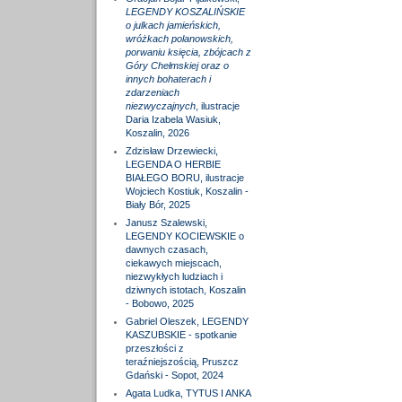
LEGENDY KOSZALIŃSKIE
o julkach jamieńskich,
wróżkach polanowskich,
porwaniu księcia, zbójcach z
Góry Chełmskiej oraz o
innych bohaterach i
zdarzeniach
niezwyczajnych
, ilustracje
Daria Izabela Wasiuk,
Koszalin, 2026
Zdzisław Drzewiecki,
LEGENDA O HERBIE
BIAŁEGO BORU, ilustracje
Wojciech Kostiuk, Koszalin -
Biały Bór, 2025
Janusz Szalewski,
LEGENDY KOCIEWSKIE o
dawnych czasach,
ciekawych miejscach,
niezwykłych ludziach i
dziwnych istotach, Koszalin
- Bobowo, 2025
Gabriel Oleszek, LEGENDY
KASZUBSKIE - spotkanie
przeszłości z
teraźniejszością, Pruszcz
Gdański - Sopot, 2024
Agata Ludka, TYTUS I ANKA