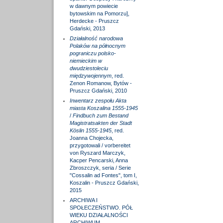
w dawnym powiecie
bytowskim na Pomorzu],
Herdecke - Pruszcz
Gdański, 2013
Działalność narodowa
Polaków na północnym
pograniczu polsko-
niemieckim w
dwudziestoleciu
międzywojennym
, red.
Zenon Romanow, Bytów -
Pruszcz Gdański, 2010
Inwentarz zespołu Akta
miasta Koszalina 1555-1945
/
Findbuch zum Bestand
Magistratsakten der Stadt
Köslin 1555-1945
, red.
Joanna Chojecka,
przygotowali / vorbereitet
von Ryszard Marczyk,
Kacper Pencarski, Anna
Zbroszczyk, seria / Serie
"Cossalin ad Fontes", tom I,
Koszalin - Pruszcz Gdański,
2015
ARCHIWA I
SPOŁECZEŃSTWO. PÓŁ
WIEKU DZIAŁALNOŚCI
ARCHIWUM