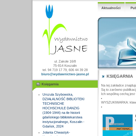
Aktualności
Pub
ul. Zakole 16/8
75-814 Koszalin
tel. 94 719 17 79, 606 44 39 28
biuro@wydawnictwo-jasne.pl
KSIĘGARNIA
Księgarnia
Na tej zakładce znajduj
Są to zarówno publikac
Ich wspólną cechą jest 
Urszula Szybowska,
DZIAŁALNOŚĆ BIBLIOTEKI
WYSZUKIWARKA: klawisz
TECHNISCHE
HOCHSCHULE DANZIG
(1904-1944) na tle historii
gdańskiego bibliotekarstwa
instytucjonalnego, Koszalin -
Gdańsk, 2024
Jolanta Chwastyk-