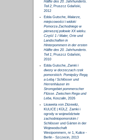
Hälfte des 20. Jahrhunderts.
Teil 2
, Pruszcz Gdański,
2012
Edda Gutsche,
Malarze,
miejscowości i widoki
Pomorza Zachodniego w
pierwszej połowie XX wieku.
Część 1 / Maler, Orte und
Landschaften in
Hinterpommern in der ersten
Hälfte des 20. Jahrhunderts.
Teil 1
, Pruszcz Gdański,
2010
Edda Gutsche,
Zamki i
dwory w dorzeczach rzek
pomorskich. Pomiędzy Regą
a Łebą / Schlösser und
Herrenhäuser im
Stromgebiet pommerscher
Flüsse. Zwischen Rega und
Leba
, Koszalin, 2026
Lisaweta von Zitzewitz,
KULICE | KÜLZ. Zamki i
ogrody w województwie
zachodniopomorskim /
Schlösser und Gärten in der
Wojewodschaft
Westpommern, nr 1, Kulice -
Berlin - Szczecin, 2013