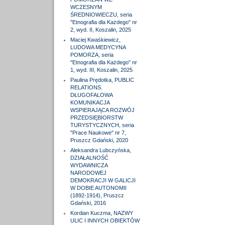
WCZESNYM
ŚREDNIOWIECZU, seria
"Etnografia dla Każdego" nr
2, wyd. II, Koszalin, 2025
Maciej Kwaśkiewicz,
LUDOWA MEDYCYNA
POMORZA, seria
"Etnografia dla Każdego" nr
1, wyd. III, Koszalin, 2025
Paulina Prędotka, PUBLIC
RELATIONS.
DŁUGOFALOWA
KOMUNIKACJA
WSPIERAJĄCA ROZWÓJ
PRZEDSIĘBIORSTW
TURYSTYCZNYCH, seria
"Prace Naukowe" nr 7,
Pruszcz Gdański, 2020
Aleksandra Lubczyńska,
DZIAŁALNOŚĆ
WYDAWNICZA
NARODOWEJ
DEMOKRACJI W GALICJI
W DOBIE AUTONOMII
(1892-1914), Pruszcz
Gdański, 2016
Kordian Kuczma, NAZWY
ULIC I INNYCH OBIEKTÓW