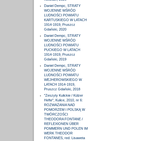
Daniel Dempc, STRATY
WOJENNE WŚRÓD
LUDNOŚCI POWIATU
KARTUSKIEGO W LATACH
1914-1919, Pruszcz
Gdański, 2020
Daniel Dempc, STRATY
WOJENNE WŚRÓD
LUDNOŚCI POWIATU
PUCKIEGO W LATACH
1914-1919, Pruszcz
Gdański, 2019
Daniel Dempc, STRATY
WOJENNE WŚRÓD
LUDNOŚCI POWIATU
WEJHEROWSKIEGO W
LATACH 1914-1919,
Pruszcz Gdański, 2018
"Zeszyty Kulickie / Külzer
Hefte", Kulice, 2010, nr 6:
ROZWAŻANIA NAD
POMORZEM I POLSKĄ W
TWÓRCZOŚCI
THEODORA FONTANE /
REFLEXIONEN ÜBER
POMMERN UND POLEN IM
WERK THEODOR
FONTANES, red. Lisaweta