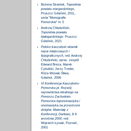
Bożena Stramek,
Toponimia
powiatu stargardzkiego
,
Pruszcz Gdański, 2011,
seria "Monografie
Pomorskie" nr 3
Andrzej Chludziński,
Toponimia powiatu
białogardzkiego
. Pruszcz
Gdański, 2021
Polsko-kaszubski słownik
nazw miejscowych i
fizjograficznych
, red. Andrzej
Chludziński, oprac. zespół:
Edward Breza, Marek
Cybulski, Jerzy Treder,
Róża Wosiak-Śliwa,
Gdańsk, 2006
VI Konferencja Kaszubsko-
Pomorska pt. Rozwój
nazewnictwa lokalnego na
Pomorzu Zachodnim.
Pomorska toponomastyka i
onomastyka na przestrzeni
dziejów. Materiały z
Konferencji, Darłowo, 8-9
września 2000
, red.
Wojciech Łysiak, Poznań,
2001