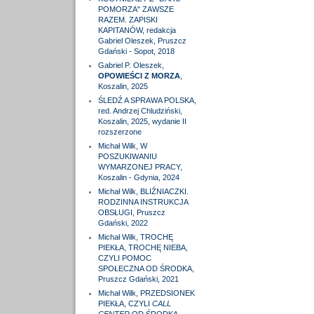
POMORZA" ZAWSZE
RAZEM. ZAPISKI
KAPITANÓW, redakcja
Gabriel Oleszek, Pruszcz
Gdański - Sopot, 2018
Gabriel P. Oleszek,
OPOWIEŚCI Z MORZA
,
Koszalin, 2025
ŚLEDŹ A SPRAWA POLSKA,
red. Andrzej Chludziński,
Koszalin, 2025, wydanie II
rozszerzone
Michał Wilk, W
POSZUKIWANIU
WYMARZONEJ PRACY,
Koszalin - Gdynia, 2024
Michał Wilk, BLIŹNIACZKI.
RODZINNA INSTRUKCJA
OBSŁUGI, Pruszcz
Gdański, 2022
Michał Wilk, TROCHĘ
PIEKŁA, TROCHĘ NIEBA,
CZYLI POMOC
SPOŁECZNA OD ŚRODKA,
Pruszcz Gdański, 2021
Michał Wilk, PRZEDSIONEK
PIEKŁA, CZYLI
CALL