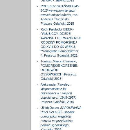
Darłowo - Sławno, 2013
PRUSZCZ GDAŃSKI 1945-
2015 we wspomnieniach
swoich mieszkańców
, red.
Andrzej Chludziński,
Pruszcz Gdański, 2015
Roch Pałubicki, BIBER-
PAŁUBICCY. DZIEJE
AWANSU I GERMANIZACJI
RODZINY POMORSKIEJ
OD XVIII DO XX WIEKU,
"Monografie Pomorskie" nr
4, Pruszcz Gdański, 2021
Tomasz Marcin Cisewski,
POMORSKIE KORZENIE.
RODOWÓD
OSSOWSKICH, Pruszcz
Gdański, 2023
Aleksander Pawelec,
Wspomnienia z lat
dojrzałości w czasach
powojennych 1945-1957
,
Pruszcz Gdański, 2015
Ulrich Dorow,
ZAPOMNIANA
PRZESZŁOŚĆ. Upadek
pomorskich majątków
rolnych na przykładzie
powiatu lęborskiego
,
Koszalin, 2026