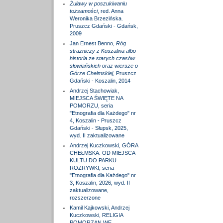
Żuławy w poszukiwaniu
tożsamości
, red. Anna
Weronika Brzezińska.
Pruszcz Gdański - Gdańsk,
2009
Jan Ernest Benno,
Róg
strażniczy z Koszalina albo
historia ze starych czasów
słowiańskich oraz wiersze o
Górze Chełmskiej
, Pruszcz
Gdański - Koszalin, 2014
Andrzej Stachowiak,
MIEJSCA ŚWIĘTE NA
POMORZU, seria
"Etnografia dla Każdego" nr
4, Koszalin - Pruszcz
Gdański - Słupsk, 2025,
wyd. II zaktualizowane
Andrzej Kuczkowski, GÓRA
CHEŁMSKA. OD MIEJSCA
KULTU DO PARKU
ROZRYWKI, seria
"Etnografia dla Każdego" nr
3, Koszalin, 2026, wyd. II
zaktualizowane,
rozszerzone
Kamil Kajkowski, Andrzej
Kuczkowski, RELIGIA
POMORZAN WE