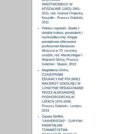
PAŃSTWOWEGO W
KOSZALINIE (1953) 1961-
2011, red. Joanna Chojecka,
Koszalin - Pruszcz Gdański,
2011
Polska i sąsiedzi. Studia z
dziejów kultury, gospodarki i
myśli politycznej. Księga
pamiątkowa ofiarowana
profesorowi Marianowi
Mroczce w 70. rocznicę
urodzin
, red. Maciej Hejger i
Wojciech Skóra, Pruszcz
Gdański - Słupsk, 2010
Magdalena Górka,
CZASOPISMA
EDUKACYJNE POLSKIEJ
MACIERZY SZKOLNEJ W
LONDYNIE REDAGOWANE
PRZEZ ALEKSANDRĘ
PODHORODECKĄ W
LATACH 1970-2006,
Pruszcz Gdański - Londyn,
2019
Żaneta Steffek,
"UNIVERSITAS" - ZURYSKI
KWARTALNIK
TOWARZYSTWA