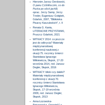
Hieronim Jarosz Derdowski,
O panu Czôrlińsczim, co do
Pucka po sécë jachôł
,
oprac. Jerzy Samp, Jerzy
Treder, Eugeniusz Gołąbek,
Gdańsk, 2007, "Biblioteka
Pisarzy Kaszubskich", t. II
Renata G. Kania,
LITERACKIE PRZYSTANKI,
Pruszcz Gdański, 2021
WITKACY 2014: co jeszcze
jest do odkrycia? Materiały
międzynarodowej
konferencji naukowej z
okazji 75. rocznicy śmierci
Stanisława Ignacego
Witkiewicza, Słupsk, 17-20
września 2014, red. Janusz
Degler, Słupsk, 2016
WITKACY: bliski czy daleki?
Materiały międzynarodowej
konferencji z okazji 70.
rocznicy śmierci Stanisława
Ignacego Witkiewicza,
Słupsk, 17-19 września
2009, red. Janusz Degler,
Słupsk, 2013
Anna Łozowska-
Patynowska,
Opowieść o