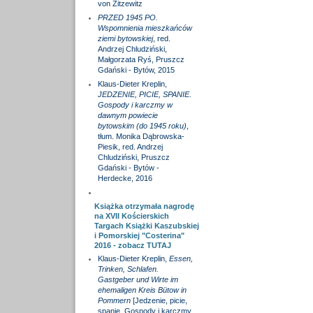
von Zitzewitz
PRZED 1945 PO.
Wspomnienia mieszkańców
ziemi bytowskiej
, red.
Andrzej Chludziński,
Małgorzata Ryś, Pruszcz
Gdański - Bytów, 2015
Klaus-Dieter Kreplin,
JEDZENIE, PICIE, SPANIE.
Gospody i karczmy w
dawnym powiecie
bytowskim (do 1945 roku)
,
tłum. Monika Dąbrowska-
Piesik, red. Andrzej
Chludziński, Pruszcz
Gdański - Bytów -
Herdecke, 2016
Książka otrzymała nagrodę
na XVII Kościerskich
Targach Książki Kaszubskiej
i Pomorskiej "Costerina"
2016 - zobacz
TUTAJ
Klaus-Dieter Kreplin,
Essen,
Trinken, Schlafen.
Gastgeber und Wirte im
ehemaligen Kreis Bütow in
Pommern
[Jedzenie, picie,
spanie. Gospody i karczmy