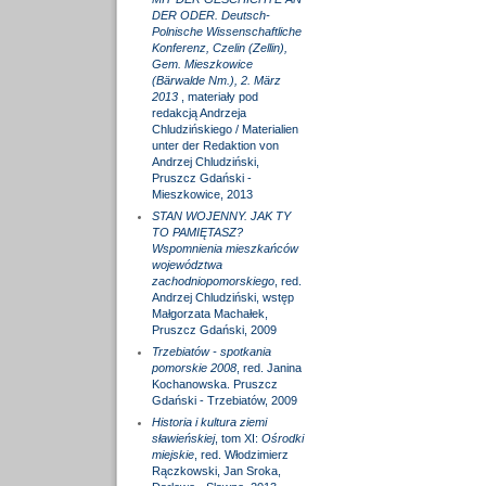
DER ODER. Deutsch-
Polnische Wissenschaftliche
Konferenz, Czelin (Zellin),
Gem. Mieszkowice
(Bärwalde Nm.), 2. März
2013
, materiały pod
redakcją Andrzeja
Chludzińskiego / Materialien
unter der Redaktion von
Andrzej Chludziński,
Pruszcz Gdański -
Mieszkowice, 2013
STAN WOJENNY. JAK TY
TO PAMIĘTASZ?
Wspomnienia mieszkańców
województwa
zachodniopomorskiego
, red.
Andrzej Chludziński, wstęp
Małgorzata Machałek,
Pruszcz Gdański, 2009
Trzebiatów - spotkania
pomorskie 2008
, red. Janina
Kochanowska. Pruszcz
Gdański - Trzebiatów, 2009
Historia i kultura ziemi
sławieńskiej
, tom XI:
Ośrodki
miejskie
, red. Włodzimierz
Rączkowski, Jan Sroka,