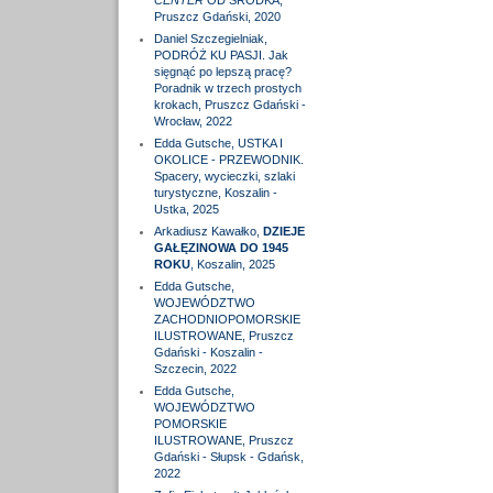
CENTER
OD ŚRODKA,
Pruszcz Gdański, 2020
Daniel Szczegielniak,
PODRÓŻ KU PASJI. Jak
sięgnąć po lepszą pracę?
Poradnik w trzech prostych
krokach, Pruszcz Gdański -
Wrocław, 2022
Edda Gutsche, USTKA I
OKOLICE - PRZEWODNIK.
Spacery, wycieczki, szlaki
turystyczne, Koszalin -
Ustka, 2025
Arkadiusz Kawałko,
DZIEJE
GAŁĘZINOWA DO 1945
ROKU
, Koszalin, 2025
Edda Gutsche,
WOJEWÓDZTWO
ZACHODNIOPOMORSKIE
ILUSTROWANE, Pruszcz
Gdański - Koszalin -
Szczecin, 2022
Edda Gutsche,
WOJEWÓDZTWO
POMORSKIE
ILUSTROWANE, Pruszcz
Gdański - Słupsk - Gdańsk,
2022