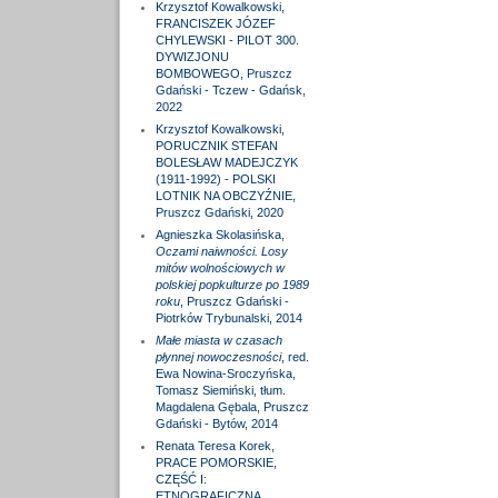
Krzysztof Kowalkowski,
FRANCISZEK JÓZEF
CHYLEWSKI - PILOT 300.
DYWIZJONU
BOMBOWEGO, Pruszcz
Gdański - Tczew - Gdańsk,
2022
Krzysztof Kowalkowski,
PORUCZNIK STEFAN
BOLESŁAW MADEJCZYK
(1911-1992) - POLSKI
LOTNIK NA OBCZYŹNIE,
Pruszcz Gdański, 2020
Agnieszka Skolasińska,
Oczami naiwności. Losy
mitów wolnościowych w
polskiej popkulturze po 1989
roku
, Pruszcz Gdański -
Piotrków Trybunalski, 2014
Małe miasta w czasach
płynnej nowoczesności
, red.
Ewa Nowina-Sroczyńska,
Tomasz Siemiński, tłum.
Magdalena Gębala, Pruszcz
Gdański - Bytów, 2014
Renata Teresa Korek,
PRACE POMORSKIE,
CZĘŚĆ I:
ETNOGRAFICZNA,