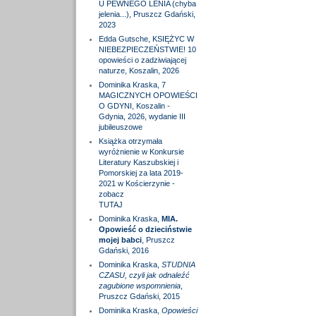
U PEWNEGO LENIA (chyba
jelenia...), Pruszcz Gdański,
2023
Edda Gutsche, KSIĘŻYC W
NIEBEZPIECZEŃSTWIE! 10
opowieści o zadziwiającej
naturze, Koszalin, 2026
Dominika Kraska, 7
MAGICZNYCH OPOWIEŚCI
O GDYNI, Koszalin -
Gdynia, 2026, wydanie III
jubileuszowe
Książka otrzymała
wyróżnienie w Konkursie
Literatury Kaszubskiej i
Pomorskiej za lata 2019-
2021 w Kościerzynie -
zobacz
TUTAJ
Dominika Kraska,
MIA.
Opowieść o dzieciństwie
mojej babci
, Pruszcz
Gdański, 2016
Dominika Kraska,
STUDNIA
CZASU, czyli jak odnaleźć
zagubione wspomnienia
,
Pruszcz Gdański, 2015
Dominika Kraska,
Opowieści