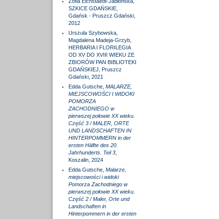
Zofia Eichstaedt-Jabłońska,
SZKICE GDAŃSKIE,
Gdańsk - Pruszcz Gdański,
2012
Urszula Szybowska,
Magdalena Madeja-Grzyb,
HERBARIA I FLORILEGIA
OD XV DO XVIII WIEKU ZE
ZBIORÓW PAN BIBLIOTEKI
GDAŃSKIEJ, Pruszcz
Gdański, 2021
Edda Gutsche,
MALARZE,
MIEJSCOWOŚCI I WIDOKI
POMORZA
ZACHODNIEGO w
pierwszej połowie XX wieku.
Część 3 / MALER, ORTE
UND LANDSCHAFTEN IN
HINTERPOMMERN in der
ersten Hälfte des 20.
Jahrhunderts. Teil 3
,
Koszalin, 2024
Edda Gutsche,
Malarze,
miejscowości i widoki
Pomorza Zachodniego w
pierwszej połowie XX wieku.
Część 2 / Maler, Orte und
Landschaften in
Hinterpommern in der ersten