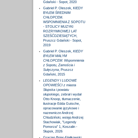
Gdański - Sopot, 2020
Gabriel P. Oleszek, KIEDY
BYŁEM ŚREDNIM
CHŁOPCEM.
WSPOMNIENIA Z SOPOTU
- STOLICY MUZYKI
ROZRYWKOWEJ LAT
SZEŚĆDZIESIĄTYCH,
Pruszcz Gdański - Sopot,
2019
Gabriel P. Oleszek,
KIEDY
BYŁEM MAŁYM
CHŁOPCEM. Wspomnienia
z Sopotu, Zamościa i
Sulęczyna
, Pruszcz
Gdański, 2015
LEGENDY I LUDOWE
OPOWIEŚCI z miasta
Słupska i powiatu
słupskiego
, zebrał i wydał
Otto Knoop, tłumaczenie,
ilustracje Edda Gutsche,
opracowanie językowe i
nazewnicze Andrzej
Chludziński, wstęp Andrzej
Stachowiak, "Legendy
Pomorza" 1, Koszalin -
Słupsk, 2026
Gracjan Bojar-Fijałkowski,