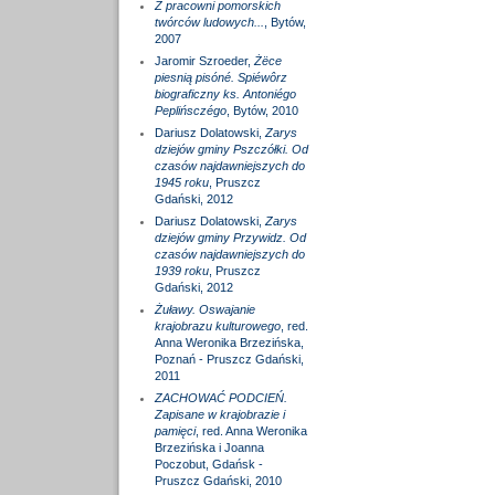
Z pracowni pomorskich
twórców ludowych...
, Bytów,
2007
Jaromir Szroeder,
Żëce
piesnią pisóné. Spiéwôrz
biograficzny ks. Antoniégo
Peplińsczégo
, Bytów, 2010
Dariusz Dolatowski,
Zarys
dziejów gminy Pszczółki. Od
czasów najdawniejszych do
1945 roku
, Pruszcz
Gdański, 2012
Dariusz Dolatowski,
Zarys
dziejów gminy Przywidz. Od
czasów najdawniejszych do
1939 roku
, Pruszcz
Gdański, 2012
Żuławy. Oswajanie
krajobrazu kulturowego
, red.
Anna Weronika Brzezińska,
Poznań - Pruszcz Gdański,
2011
ZACHOWAĆ PODCIEŃ.
Zapisane w krajobrazie i
pamięci
, red. Anna Weronika
Brzezińska i Joanna
Poczobut, Gdańsk -
Pruszcz Gdański, 2010