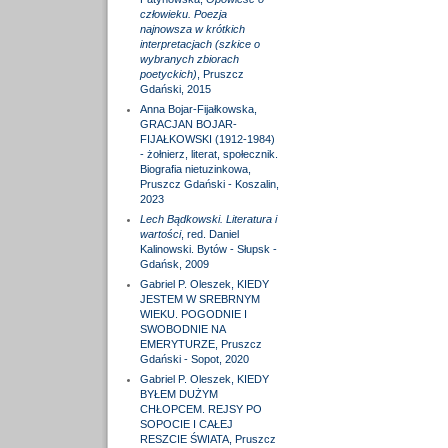
człowieku. Poezja
najnowsza w krótkich
interpretacjach (szkice o
wybranych zbiorach
poetyckich)
, Pruszcz
Gdański, 2015
Anna Bojar-Fijałkowska,
GRACJAN BOJAR-
FIJAŁKOWSKI (1912-1984)
- żołnierz, literat, społecznik.
Biografia nietuzinkowa,
Pruszcz Gdański - Koszalin,
2023
Lech Bądkowski. Literatura i
wartości
, red. Daniel
Kalinowski. Bytów - Słupsk -
Gdańsk, 2009
Gabriel P. Oleszek, KIEDY
JESTEM W SREBRNYM
WIEKU. POGODNIE I
SWOBODNIE NA
EMERYTURZE, Pruszcz
Gdański - Sopot, 2020
Gabriel P. Oleszek, KIEDY
BYŁEM DUŻYM
CHŁOPCEM. REJSY PO
SOPOCIE I CAŁEJ
RESZCIE ŚWIATA, Pruszcz