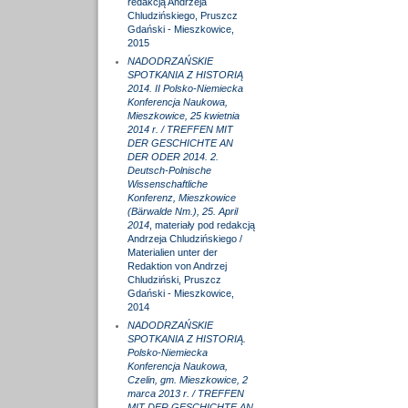
redakcją Andrzeja
Chludzińskiego, Pruszcz
Gdański - Mieszkowice,
2015
NADODRZAŃSKIE
SPOTKANIA Z HISTORIĄ
2014. II Polsko-Niemiecka
Konferencja Naukowa,
Mieszkowice, 25 kwietnia
2014 r. / TREFFEN MIT
DER GESCHICHTE AN
DER ODER 2014. 2.
Deutsch-Polnische
Wissenschaftliche
Konferenz, Mieszkowice
(Bärwalde Nm.), 25. April
2014
, materiały pod redakcją
Andrzeja Chludzińskiego /
Materialien unter der
Redaktion von Andrzej
Chludziński, Pruszcz
Gdański - Mieszkowice,
2014
NADODRZAŃSKIE
SPOTKANIA Z HISTORIĄ.
Polsko-Niemiecka
Konferencja Naukowa,
Czelin, gm. Mieszkowice, 2
marca 2013 r. / TREFFEN
MIT DER GESCHICHTE AN