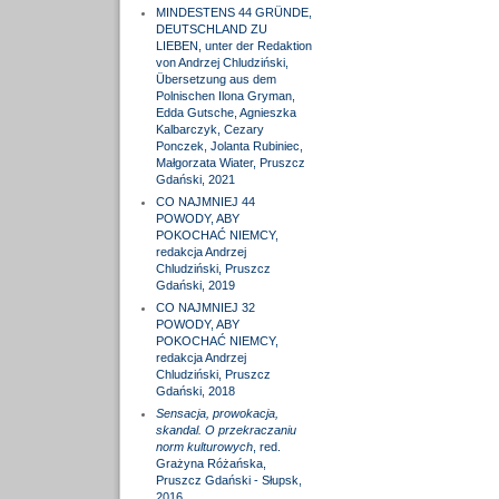
MINDESTENS 44 GRÜNDE,
DEUTSCHLAND ZU
LIEBEN, unter der Redaktion
von Andrzej Chludziński,
Übersetzung aus dem
Polnischen Ilona Gryman,
Edda Gutsche, Agnieszka
Kalbarczyk, Cezary
Ponczek, Jolanta Rubiniec,
Małgorzata Wiater, Pruszcz
Gdański, 2021
CO NAJMNIEJ 44
POWODY, ABY
POKOCHAĆ NIEMCY,
redakcja Andrzej
Chludziński, Pruszcz
Gdański, 2019
CO NAJMNIEJ 32
POWODY, ABY
POKOCHAĆ NIEMCY,
redakcja Andrzej
Chludziński, Pruszcz
Gdański, 2018
Sensacja, prowokacja,
skandal. O przekraczaniu
norm kulturowych
, red.
Grażyna Różańska,
Pruszcz Gdański - Słupsk,
2016