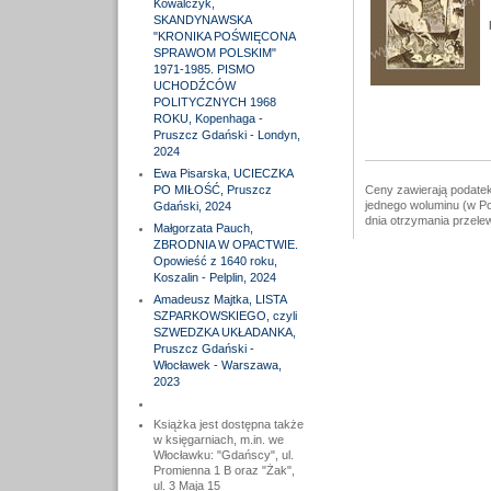
Kowalczyk,
SKANDYNAWSKA
"KRONIKA POŚWIĘCONA
SPRAWOM POLSKIM"
1971-1985. PISMO
UCHODŹCÓW
POLITYCZNYCH 1968
ROKU, Kopenhaga -
Pruszcz Gdański - Londyn,
2024
Ewa Pisarska, UCIECZKA
PO MIŁOŚĆ, Pruszcz
Ceny zawierają podatek
jednego woluminu (w Po
Gdański, 2024
dnia otrzymania przele
Małgorzata Pauch,
ZBRODNIA W OPACTWIE.
Opowieść z 1640 roku,
Koszalin - Pelplin, 2024
Amadeusz Majtka, LISTA
SZPARKOWSKIEGO, czyli
SZWEDZKA UKŁADANKA,
Pruszcz Gdański -
Włocławek - Warszawa,
2023
Książka jest dostępna także
w księgarniach, m.in. we
Włocławku: "Gdańscy", ul.
Promienna 1 B oraz "Żak",
ul. 3 Maja 15