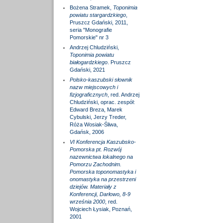
Bożena Stramek,
Toponimia
powiatu stargardzkiego
,
Pruszcz Gdański, 2011,
seria "Monografie
Pomorskie" nr 3
Andrzej Chludziński,
Toponimia powiatu
białogardzkiego
. Pruszcz
Gdański, 2021
Polsko-kaszubski słownik
nazw miejscowych i
fizjograficznych
, red. Andrzej
Chludziński, oprac. zespół:
Edward Breza, Marek
Cybulski, Jerzy Treder,
Róża Wosiak-Śliwa,
Gdańsk, 2006
VI Konferencja Kaszubsko-
Pomorska pt. Rozwój
nazewnictwa lokalnego na
Pomorzu Zachodnim.
Pomorska toponomastyka i
onomastyka na przestrzeni
dziejów. Materiały z
Konferencji, Darłowo, 8-9
września 2000
, red.
Wojciech Łysiak, Poznań,
2001