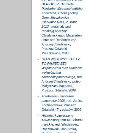
DER ODER. Deutsch-
Polnische Wissenschaftliche
Konferenz, Czelin (Zellin),
Gem. Mieszkowice
(Bärwalde Nm.), 2. März
2013
, materiały pod
redakcją Andrzeja
Chludzińskiego / Materialien
unter der Redaktion von
Andrzej Chludziński,
Pruszcz Gdański -
Mieszkowice, 2013
STAN WOJENNY. JAK TY
TO PAMIĘTASZ?
Wspomnienia mieszkańców
województwa
zachodniopomorskiego
, red.
Andrzej Chludziński, wstęp
Małgorzata Machałek,
Pruszcz Gdański, 2009
Trzebiatów - spotkania
pomorskie 2008
, red. Janina
Kochanowska. Pruszcz
Gdański - Trzebiatów, 2009
Historia i kultura ziemi
sławieńskiej
, tom XI:
Ośrodki
miejskie
, red. Włodzimierz
Rączkowski, Jan Sroka,