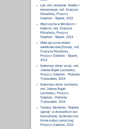
Lęk, ból, cierpienie. Analizy i
interpretacje
, red. Grażyna
Różańska, Pruszcz
Gdański - Słupsk, 2015
Mężczyzna w literaturze i
kulturze
, red. Grażyna
Różańska, Pruszcz
Gdański - Słupsk, 2014
Mała ojczyzna wobec
wielokulturowej Europy
, red.
Grażyna Różańska,
Pruszcz Gdański - Słupsk,
2013
Kulturowy obraz uczty
, red.
Jolanta Bujak-Lechowicz,
Pruszcz Gdański - Piotrków
Trybunalski, 2014
Kulturowy obraz zachwytu
,
red. Jolanta Bujak-
Lechowicz, Pruszcz
Gdański - Piotrków
Trybunalski, 2014
Tomasz Siemiński,
"Rajskie
ogrody" w ikonosferze wsi
kaszubskiej. Synkretyczna
forma kultury potocznej
,
Pruszcz Gdański, 2010