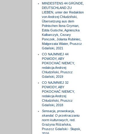
MINDESTENS 44 GRÜNDE,
DEUTSCHLAND ZU
LIEBEN, unter der Redaktion
von Andrzej Chludziński,
Übersetzung aus dem
Polnischen Ilona Gryman,
Edda Gutsche, Agnieszka
Kalbarczyk, Cezary
Ponczek, Jolanta Rubiniec,
Małgorzata Wiater, Pruszcz
Gdański, 2021
CO NAJMNIEJ 44
POWODY, ABY
POKOCHAĆ NIEMCY,
redakcja Andrzej
Chludziński, Pruszcz
Gdański, 2019
CO NAJMNIEJ 32
POWODY, ABY
POKOCHAĆ NIEMCY,
redakcja Andrzej
Chludziński, Pruszcz
Gdański, 2018
Sensacja, prowokacja,
skandal. O przekraczaniu
norm kulturowych
, red.
Grażyna Różańska,
Pruszcz Gdański - Słupsk,
2016