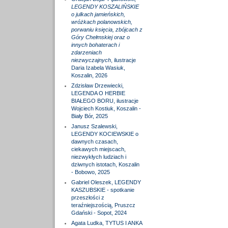
LEGENDY KOSZALIŃSKIE
o julkach jamieńskich,
wróżkach polanowskich,
porwaniu księcia, zbójcach z
Góry Chełmskiej oraz o
innych bohaterach i
zdarzeniach
niezwyczajnych
, ilustracje
Daria Izabela Wasiuk,
Koszalin, 2026
Zdzisław Drzewiecki,
LEGENDA O HERBIE
BIAŁEGO BORU, ilustracje
Wojciech Kostiuk, Koszalin -
Biały Bór, 2025
Janusz Szalewski,
LEGENDY KOCIEWSKIE o
dawnych czasach,
ciekawych miejscach,
niezwykłych ludziach i
dziwnych istotach, Koszalin
- Bobowo, 2025
Gabriel Oleszek, LEGENDY
KASZUBSKIE - spotkanie
przeszłości z
teraźniejszością, Pruszcz
Gdański - Sopot, 2024
Agata Ludka, TYTUS I ANKA