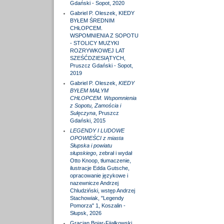
Gdański - Sopot, 2020
Gabriel P. Oleszek, KIEDY
BYŁEM ŚREDNIM
CHŁOPCEM.
WSPOMNIENIA Z SOPOTU
- STOLICY MUZYKI
ROZRYWKOWEJ LAT
SZEŚĆDZIESIĄTYCH,
Pruszcz Gdański - Sopot,
2019
Gabriel P. Oleszek,
KIEDY
BYŁEM MAŁYM
CHŁOPCEM. Wspomnienia
z Sopotu, Zamościa i
Sulęczyna
, Pruszcz
Gdański, 2015
LEGENDY I LUDOWE
OPOWIEŚCI z miasta
Słupska i powiatu
słupskiego
, zebrał i wydał
Otto Knoop, tłumaczenie,
ilustracje Edda Gutsche,
opracowanie językowe i
nazewnicze Andrzej
Chludziński, wstęp Andrzej
Stachowiak, "Legendy
Pomorza" 1, Koszalin -
Słupsk, 2026
Gracjan Bojar-Fijałkowski,