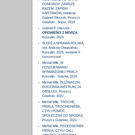
POMORZA" ZAWSZE
RAZEM. ZAPISKI
KAPITANÓW, redakcja
Gabriel Oleszek, Pruszcz
Gdański - Sopot, 2018
Gabriel P. Oleszek,
OPOWIEŚCI Z MORZA
,
Koszalin, 2025
ŚLEDŹ A SPRAWA POLSKA,
red. Andrzej Chludziński,
Koszalin, 2025, wydanie II
rozszerzone
Michał Wilk, W
POSZUKIWANIU
WYMARZONEJ PRACY,
Koszalin - Gdynia, 2024
Michał Wilk, BLIŹNIACZKI.
RODZINNA INSTRUKCJA
OBSŁUGI, Pruszcz
Gdański, 2022
Michał Wilk, TROCHĘ
PIEKŁA, TROCHĘ NIEBA,
CZYLI POMOC
SPOŁECZNA OD ŚRODKA,
Pruszcz Gdański, 2021
Michał Wilk, PRZEDSIONEK
PIEKŁA, CZYLI
CALL