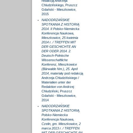
redakcją Andrzeja
Chludzińskiego, Pruszcz
Gdański - Mieszkowice,
2015
NADODRZAŃSKIE
SPOTKANIA Z HISTORIĄ
2014. II Polsko-Niemiecka
Konferencja Naukowa,
Mieszkowice, 25 kwietnia
2014 r. / TREFFEN MIT
DER GESCHICHTE AN
DER ODER 2014. 2.
Deutsch-Polnische
Wissenschaftliche
Konferenz, Mieszkowice
(Bärwalde Nm.), 25. April
2014
, materiały pod redakcją
Andrzeja Chludzińskiego /
Materialien unter der
Redaktion von Andrzej
Chludziński, Pruszcz
Gdański - Mieszkowice,
2014
NADODRZAŃSKIE
SPOTKANIA Z HISTORIĄ.
Polsko-Niemiecka
Konferencja Naukowa,
Czelin, gm. Mieszkowice, 2
marca 2013 r. / TREFFEN
MIT DER GESCHICHTE AN