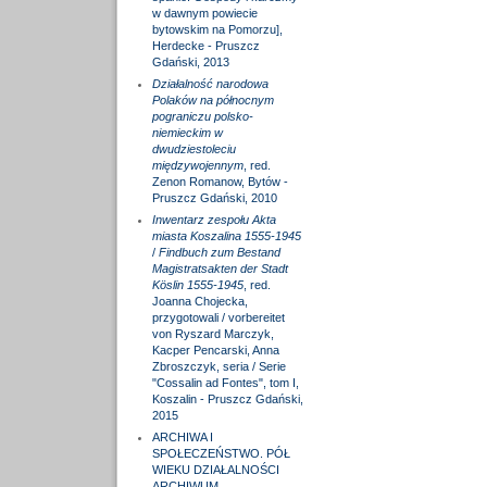
w dawnym powiecie
bytowskim na Pomorzu],
Herdecke - Pruszcz
Gdański, 2013
Działalność narodowa
Polaków na północnym
pograniczu polsko-
niemieckim w
dwudziestoleciu
międzywojennym
, red.
Zenon Romanow, Bytów -
Pruszcz Gdański, 2010
Inwentarz zespołu Akta
miasta Koszalina 1555-1945
/
Findbuch zum Bestand
Magistratsakten der Stadt
Köslin 1555-1945
, red.
Joanna Chojecka,
przygotowali / vorbereitet
von Ryszard Marczyk,
Kacper Pencarski, Anna
Zbroszczyk, seria / Serie
"Cossalin ad Fontes", tom I,
Koszalin - Pruszcz Gdański,
2015
ARCHIWA I
SPOŁECZEŃSTWO. PÓŁ
WIEKU DZIAŁALNOŚCI
ARCHIWUM