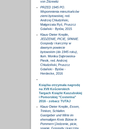
von Zitzewitz
PRZED 1945 PO.
Wspomnienia mieszkańców
ziemi bytowskiej
, red.
Andrzej Chludziński,
Małgorzata Ryś, Pruszcz
Gdański - Bytów, 2015
Klaus-Dieter Kreplin,
JEDZENIE, PICIE, SPANIE.
Gospody i karczmy w
dawnym powiecie
bytowskim (do 1945 roku)
,
tłum. Monika Dąbrowska-
Piesik, red. Andrzej
Chludziński, Pruszcz
Gdański - Bytów -
Herdecke, 2016
Książka otrzymała nagrodę
na XVII Kościerskich
Targach Książki Kaszubskiej
i Pomorskiej "Costerina"
2016 - zobacz
TUTAJ
Klaus-Dieter Kreplin,
Essen,
Trinken, Schlafen.
Gastgeber und Wirte im
ehemaligen Kreis Bütow in
Pommern
[Jedzenie, picie,
spanie. Gospody i karczmy