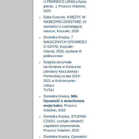
U PEWNEGO LENIA (chyba
jelenia...), Pruszcz Gdański,
2023
Edda Gutsche, KSIĘŻYC W
NIEBEZPIECZEŃSTWIE! 10
opowieści o zadziwiającej
naturze, Koszalin, 2026
Dominika Kraska, 7
MAGICZNYCH OPOWIEŚCI
O GDYNI, Koszalin -
Gdynia, 2026, wydanie III
jubileuszowe
Książka otrzymała
wyróżnienie w Konkursie
Literatury Kaszubskiej i
Pomorskiej za lata 2019-
2021 w Kościerzynie -
zobacz
TUTAJ
Dominika Kraska,
MIA.
Opowieść o dzieciństwie
mojej babci
, Pruszcz
Gdański, 2016
Dominika Kraska,
STUDNIA
CZASU, czyli jak odnaleźć
zagubione wspomnienia
,
Pruszcz Gdański, 2015
Dominika Kraska,
Opowieści