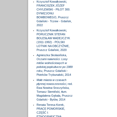
Krzysztof Kowalkowski,
FRANCISZEK JÓZEF
CHYLEWSKI - PILOT 300.
DYWIZJONU
BOMBOWEGO, Pruszcz
Gdański - Tczew - Gdańsk,
2022
Krzysztof Kowalkowski,
PORUCZNIK STEFAN
BOLESŁAW MADEJCZYK
(1911-1992) - POLSKI
LOTNIK NA OBCZYŹNIE,
Pruszcz Gdański, 2020
Agnieszka Skolasińska,
Oczami naiwności. Losy
mitów wolnościowych w
polskiej popkulturze po 1989
roku
, Pruszcz Gdański -
Piotrków Trybunalski, 2014
Małe miasta w czasach
płynnej nowoczesności
, red.
Ewa Nowina-Sroczyńska,
Tomasz Siemiński, tłum.
Magdalena Gębala, Pruszcz
Gdański - Bytów, 2014
Renata Teresa Korek,
PRACE POMORSKIE,
CZĘŚĆ I:
ETNOGRAFICZNA,