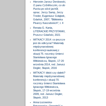
Hieronim Jarosz Derdowski,
O panu Czôrlińsczim, co do
Pucka po sécë jachôł
,
oprac. Jerzy Samp, Jerzy
Treder, Eugeniusz Gołąbek,
Gdańsk, 2007, "Biblioteka
Pisarzy Kaszubskich", t. II
Renata G. Kania,
LITERACKIE PRZYSTANKI,
Pruszcz Gdański, 2021
WITKACY 2014: co jeszcze
jest do odkrycia? Materiały
międzynarodowej
konferencji naukowej z
okazji 75. rocznicy śmierci
Stanisława Ignacego
Witkiewicza, Słupsk, 17-20
września 2014, red. Janusz
Degler, Słupsk, 2016
WITKACY: bliski czy daleki?
Materiały międzynarodowej
konferencji z okazji 70.
rocznicy śmierci Stanisława
Ignacego Witkiewicza,
Słupsk, 17-19 września
2009, red. Janusz Degler,
Słupsk, 2013
Anna Łozowska-
Patynowska,
Opowieść o