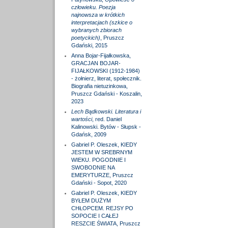
człowieku. Poezja
najnowsza w krótkich
interpretacjach (szkice o
wybranych zbiorach
poetyckich)
, Pruszcz
Gdański, 2015
Anna Bojar-Fijałkowska,
GRACJAN BOJAR-
FIJAŁKOWSKI (1912-1984)
- żołnierz, literat, społecznik.
Biografia nietuzinkowa,
Pruszcz Gdański - Koszalin,
2023
Lech Bądkowski. Literatura i
wartości
, red. Daniel
Kalinowski. Bytów - Słupsk -
Gdańsk, 2009
Gabriel P. Oleszek, KIEDY
JESTEM W SREBRNYM
WIEKU. POGODNIE I
SWOBODNIE NA
EMERYTURZE, Pruszcz
Gdański - Sopot, 2020
Gabriel P. Oleszek, KIEDY
BYŁEM DUŻYM
CHŁOPCEM. REJSY PO
SOPOCIE I CAŁEJ
RESZCIE ŚWIATA, Pruszcz