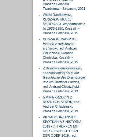
Pruszcz Gdański -
Trzebiatów - Szczecin, 2021
Witold Danilkiewicz,
KOSZALIN MOJEJ
MŁODOŚCI. Wspomnienia z
lat 1955-1980
, Koszalin -
Pruszcz Gdański, 2015
KOSZALIN 1945-2015.
Historie z rodzinnych
archiwów
, red. Andrzej
Chludziński i Joanna
Chojecka, Koszalin -
Pruszcz Gdański, 2015
Z dziejów ziemi drawskiej i
szczecineckiej / Aus der
Geschichte des Dramburger
und Neustettiner Landes
,
red. Andrzej Chludziński,
Pruszcz Gdański, 2013
GMINA KRZĘCIN Z
RÓŻNYCH STRON, red.
Andrzej Chludziński,
Pruszcz Gdański, 2019
VII NADODRZAŃSKIE
SPOTKANIA Z HISTORIĄ
2019 / 7. TREFFEN MIT
DER GESCHICHTE AN
DER ODER 2019, red.