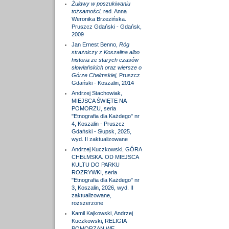
Żuławy w poszukiwaniu
tożsamości
, red. Anna
Weronika Brzezińska.
Pruszcz Gdański - Gdańsk,
2009
Jan Ernest Benno,
Róg
strażniczy z Koszalina albo
historia ze starych czasów
słowiańskich oraz wiersze o
Górze Chełmskiej
, Pruszcz
Gdański - Koszalin, 2014
Andrzej Stachowiak,
MIEJSCA ŚWIĘTE NA
POMORZU, seria
"Etnografia dla Każdego" nr
4, Koszalin - Pruszcz
Gdański - Słupsk, 2025,
wyd. II zaktualizowane
Andrzej Kuczkowski, GÓRA
CHEŁMSKA. OD MIEJSCA
KULTU DO PARKU
ROZRYWKI, seria
"Etnografia dla Każdego" nr
3, Koszalin, 2026, wyd. II
zaktualizowane,
rozszerzone
Kamil Kajkowski, Andrzej
Kuczkowski, RELIGIA
POMORZAN WE