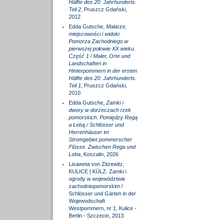
Hälfte des 20. Jahrhunderts.
Teil 2
, Pruszcz Gdański,
2012
Edda Gutsche,
Malarze,
miejscowości i widoki
Pomorza Zachodniego w
pierwszej połowie XX wieku.
Część 1 / Maler, Orte und
Landschaften in
Hinterpommern in der ersten
Hälfte des 20. Jahrhunderts.
Teil 1
, Pruszcz Gdański,
2010
Edda Gutsche,
Zamki i
dwory w dorzeczach rzek
pomorskich. Pomiędzy Regą
a Łebą / Schlösser und
Herrenhäuser im
Stromgebiet pommerscher
Flüsse. Zwischen Rega und
Leba
, Koszalin, 2026
Lisaweta von Zitzewitz,
KULICE | KÜLZ. Zamki i
ogrody w województwie
zachodniopomorskim /
Schlösser und Gärten in der
Wojewodschaft
Westpommern, nr 1, Kulice -
Berlin - Szczecin, 2013