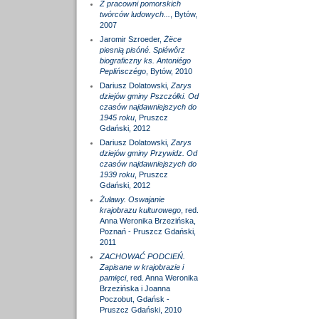
Z pracowni pomorskich
twórców ludowych...
, Bytów,
2007
Jaromir Szroeder,
Żëce
piesnią pisóné. Spiéwôrz
biograficzny ks. Antoniégo
Peplińsczégo
, Bytów, 2010
Dariusz Dolatowski,
Zarys
dziejów gminy Pszczółki. Od
czasów najdawniejszych do
1945 roku
, Pruszcz
Gdański, 2012
Dariusz Dolatowski,
Zarys
dziejów gminy Przywidz. Od
czasów najdawniejszych do
1939 roku
, Pruszcz
Gdański, 2012
Żuławy. Oswajanie
krajobrazu kulturowego
, red.
Anna Weronika Brzezińska,
Poznań - Pruszcz Gdański,
2011
ZACHOWAĆ PODCIEŃ.
Zapisane w krajobrazie i
pamięci
, red. Anna Weronika
Brzezińska i Joanna
Poczobut, Gdańsk -
Pruszcz Gdański, 2010