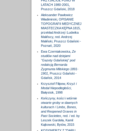
PRZYJACIÓŁ PUNO W
LATACH 1980-2001,
Pruszcz Gdański, 2018
Aleksander Pawłowicz
Władimirski, OPISANIE
TOPOGRAFII MEDYCZNEJ
MIASTECZKA KĘPNA 1815,
przekład Andrzej i Ludwika
Malińscy, red. Andrzej
Maliński, Pruszcz Gdański -
Poznań, 2020
Ewa Czerniakowska,
Ze
studiów nad dziejami
"Gazety Gdańskiej" pod
redakcją Bernarda
Zygmunta Milskiego 1891-
1901
, Pruszcz Gdański -
Gdańsk, 2014
Krzysztof Filipow,
Krzyż i
Medal Niepodległości
,
Białystok, 1998
Kończyny, kości i wtórnie
otwarte groby w dawnych
kulturach / Limbs, Bones,
and Reopened Graves in
Past Societies
, red. / ed. by
Leszek Gardeła, Kamil
Kajkowski, Bytów, 2015
KOSYNIERZY Z "DARU