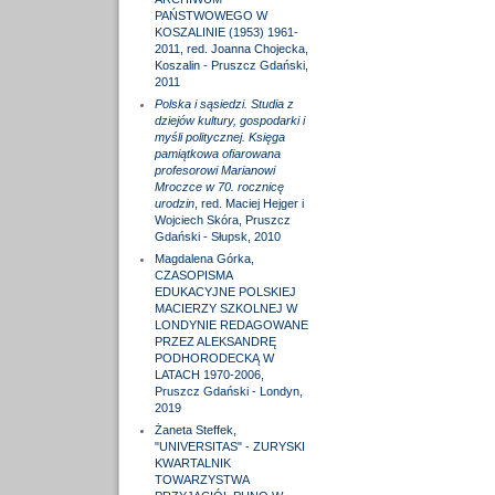
PAŃSTWOWEGO W
KOSZALINIE (1953) 1961-
2011, red. Joanna Chojecka,
Koszalin - Pruszcz Gdański,
2011
Polska i sąsiedzi. Studia z
dziejów kultury, gospodarki i
myśli politycznej. Księga
pamiątkowa ofiarowana
profesorowi Marianowi
Mroczce w 70. rocznicę
urodzin
, red. Maciej Hejger i
Wojciech Skóra, Pruszcz
Gdański - Słupsk, 2010
Magdalena Górka,
CZASOPISMA
EDUKACYJNE POLSKIEJ
MACIERZY SZKOLNEJ W
LONDYNIE REDAGOWANE
PRZEZ ALEKSANDRĘ
PODHORODECKĄ W
LATACH 1970-2006,
Pruszcz Gdański - Londyn,
2019
Żaneta Steffek,
"UNIVERSITAS" - ZURYSKI
KWARTALNIK
TOWARZYSTWA