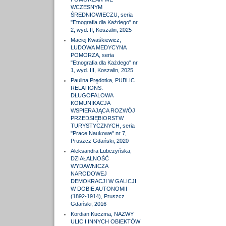
WCZESNYM
ŚREDNIOWIECZU, seria
"Etnografia dla Każdego" nr
2, wyd. II, Koszalin, 2025
Maciej Kwaśkiewicz,
LUDOWA MEDYCYNA
POMORZA, seria
"Etnografia dla Każdego" nr
1, wyd. III, Koszalin, 2025
Paulina Prędotka, PUBLIC
RELATIONS.
DŁUGOFALOWA
KOMUNIKACJA
WSPIERAJĄCA ROZWÓJ
PRZEDSIĘBIORSTW
TURYSTYCZNYCH, seria
"Prace Naukowe" nr 7,
Pruszcz Gdański, 2020
Aleksandra Lubczyńska,
DZIAŁALNOŚĆ
WYDAWNICZA
NARODOWEJ
DEMOKRACJI W GALICJI
W DOBIE AUTONOMII
(1892-1914), Pruszcz
Gdański, 2016
Kordian Kuczma, NAZWY
ULIC I INNYCH OBIEKTÓW