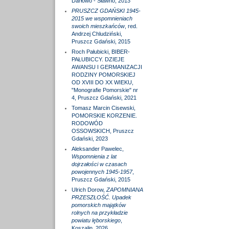
Darłowo - Sławno, 2013
PRUSZCZ GDAŃSKI 1945-
2015 we wspomnieniach
swoich mieszkańców
, red.
Andrzej Chludziński,
Pruszcz Gdański, 2015
Roch Pałubicki, BIBER-
PAŁUBICCY. DZIEJE
AWANSU I GERMANIZACJI
RODZINY POMORSKIEJ
OD XVIII DO XX WIEKU,
"Monografie Pomorskie" nr
4, Pruszcz Gdański, 2021
Tomasz Marcin Cisewski,
POMORSKIE KORZENIE.
RODOWÓD
OSSOWSKICH, Pruszcz
Gdański, 2023
Aleksander Pawelec,
Wspomnienia z lat
dojrzałości w czasach
powojennych 1945-1957
,
Pruszcz Gdański, 2015
Ulrich Dorow,
ZAPOMNIANA
PRZESZŁOŚĆ. Upadek
pomorskich majątków
rolnych na przykładzie
powiatu lęborskiego
,
Koszalin, 2026