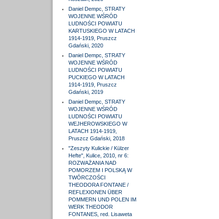
Daniel Dempc, STRATY
WOJENNE WŚRÓD
LUDNOŚCI POWIATU
KARTUSKIEGO W LATACH
1914-1919, Pruszcz
Gdański, 2020
Daniel Dempc, STRATY
WOJENNE WŚRÓD
LUDNOŚCI POWIATU
PUCKIEGO W LATACH
1914-1919, Pruszcz
Gdański, 2019
Daniel Dempc, STRATY
WOJENNE WŚRÓD
LUDNOŚCI POWIATU
WEJHEROWSKIEGO W
LATACH 1914-1919,
Pruszcz Gdański, 2018
"Zeszyty Kulickie / Külzer
Hefte", Kulice, 2010, nr 6:
ROZWAŻANIA NAD
POMORZEM I POLSKĄ W
TWÓRCZOŚCI
THEODORA FONTANE /
REFLEXIONEN ÜBER
POMMERN UND POLEN IM
WERK THEODOR
FONTANES, red. Lisaweta