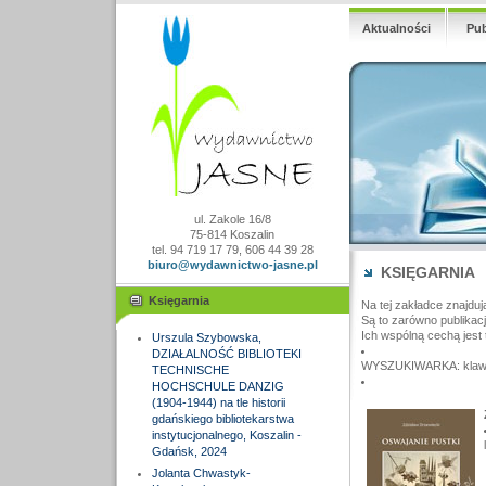
Aktualności
Pub
ul. Zakole 16/8
75-814 Koszalin
tel. 94 719 17 79, 606 44 39 28
biuro@wydawnictwo-jasne.pl
KSIĘGARNIA
Księgarnia
Na tej zakładce znajduj
Są to zarówno publikac
Ich wspólną cechą jest 
Urszula Szybowska,
DZIAŁALNOŚĆ BIBLIOTEKI
WYSZUKIWARKA: klawisz
TECHNISCHE
HOCHSCHULE DANZIG
(1904-1944) na tle historii
gdańskiego bibliotekarstwa
instytucjonalnego, Koszalin -
Gdańsk, 2024
Jolanta Chwastyk-