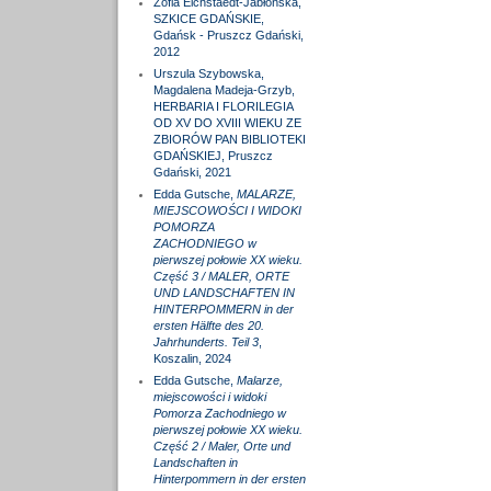
Zofia Eichstaedt-Jabłońska,
SZKICE GDAŃSKIE,
Gdańsk - Pruszcz Gdański,
2012
Urszula Szybowska,
Magdalena Madeja-Grzyb,
HERBARIA I FLORILEGIA
OD XV DO XVIII WIEKU ZE
ZBIORÓW PAN BIBLIOTEKI
GDAŃSKIEJ, Pruszcz
Gdański, 2021
Edda Gutsche,
MALARZE,
MIEJSCOWOŚCI I WIDOKI
POMORZA
ZACHODNIEGO w
pierwszej połowie XX wieku.
Część 3 / MALER, ORTE
UND LANDSCHAFTEN IN
HINTERPOMMERN in der
ersten Hälfte des 20.
Jahrhunderts. Teil 3
,
Koszalin, 2024
Edda Gutsche,
Malarze,
miejscowości i widoki
Pomorza Zachodniego w
pierwszej połowie XX wieku.
Część 2 / Maler, Orte und
Landschaften in
Hinterpommern in der ersten