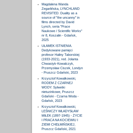
Magdalena Wanda
Zegarlińska, LYNCHLAND
REVISITED. Duality as a
source of "the uncanny" in
films directed by David
Lynch, seria "Prace
Naukowe / Scientific Works"
nr 8, Koszalin - Gdańsk,
2025
UŁAMEK ISTNIENIA.
Dedykowane pamięci
profesor Haliny Taborskiej
(1933-2021), red. Jolanta
Chwastyk-Kowalczyk,
Przemysław Ciszek, Londyn
- Pruszcz Gdański, 2023
Krzysztof Kowalkowski,
RODEM Z CZARNEJ
WODY. Sylwetki
nietuzinkowe, Pruszcz
Gdański - Czarna Woda -
Gdańsk, 2023
Krzysztof Kowalkowski,
LEŚNICZY WŁADYSŁAW
MIŁEK (1897-1945) - ŻYCIE
I PRACA NA KOCIEWIU I
ZIEMI CHEŁMIŃSKIEJ,
Pruszcz Gdański, 2021