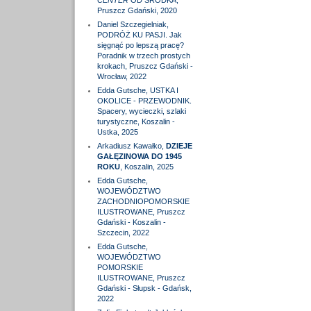
CENTER
OD ŚRODKA,
Pruszcz Gdański, 2020
Daniel Szczegielniak,
PODRÓŻ KU PASJI. Jak
sięgnąć po lepszą pracę?
Poradnik w trzech prostych
krokach, Pruszcz Gdański -
Wrocław, 2022
Edda Gutsche, USTKA I
OKOLICE - PRZEWODNIK.
Spacery, wycieczki, szlaki
turystyczne, Koszalin -
Ustka, 2025
Arkadiusz Kawałko,
DZIEJE
GAŁĘZINOWA DO 1945
ROKU
, Koszalin, 2025
Edda Gutsche,
WOJEWÓDZTWO
ZACHODNIOPOMORSKIE
ILUSTROWANE, Pruszcz
Gdański - Koszalin -
Szczecin, 2022
Edda Gutsche,
WOJEWÓDZTWO
POMORSKIE
ILUSTROWANE, Pruszcz
Gdański - Słupsk - Gdańsk,
2022