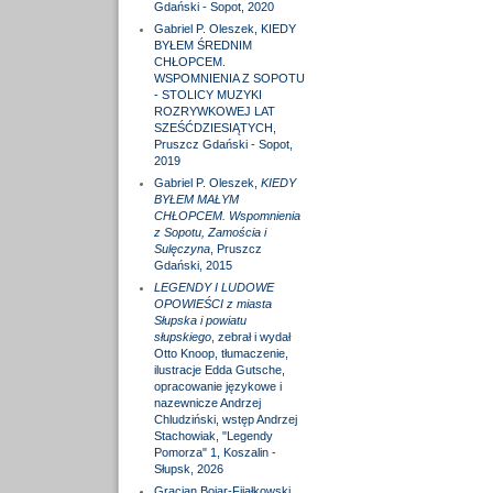
Gdański - Sopot, 2020
Gabriel P. Oleszek, KIEDY
BYŁEM ŚREDNIM
CHŁOPCEM.
WSPOMNIENIA Z SOPOTU
- STOLICY MUZYKI
ROZRYWKOWEJ LAT
SZEŚĆDZIESIĄTYCH,
Pruszcz Gdański - Sopot,
2019
Gabriel P. Oleszek,
KIEDY
BYŁEM MAŁYM
CHŁOPCEM. Wspomnienia
z Sopotu, Zamościa i
Sulęczyna
, Pruszcz
Gdański, 2015
LEGENDY I LUDOWE
OPOWIEŚCI z miasta
Słupska i powiatu
słupskiego
, zebrał i wydał
Otto Knoop, tłumaczenie,
ilustracje Edda Gutsche,
opracowanie językowe i
nazewnicze Andrzej
Chludziński, wstęp Andrzej
Stachowiak, "Legendy
Pomorza" 1, Koszalin -
Słupsk, 2026
Gracjan Bojar-Fijałkowski,