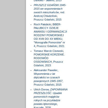
Darłowo - Sławno, 2013
PRUSZCZ GDAŃSKI 1945-
2015 we wspomnieniach
swoich mieszkańców
, red.
Andrzej Chludziński,
Pruszcz Gdański, 2015
Roch Pałubicki, BIBER-
PAŁUBICCY. DZIEJE
AWANSU I GERMANIZACJI
RODZINY POMORSKIEJ
OD XVIII DO XX WIEKU,
"Monografie Pomorskie" nr
4, Pruszcz Gdański, 2021
Tomasz Marcin Cisewski,
POMORSKIE KORZENIE.
RODOWÓD
OSSOWSKICH, Pruszcz
Gdański, 2023
Aleksander Pawelec,
Wspomnienia z lat
dojrzałości w czasach
powojennych 1945-1957
,
Pruszcz Gdański, 2015
Ulrich Dorow,
ZAPOMNIANA
PRZESZŁOŚĆ. Upadek
pomorskich majątków
rolnych na przykładzie
powiatu lęborskiego
,
Koszalin, 2026