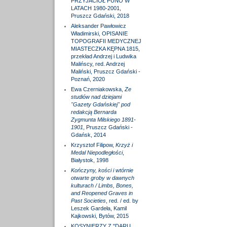
PRZYJACIÓŁ PUNO W
LATACH 1980-2001,
Pruszcz Gdański, 2018
Aleksander Pawłowicz
Władimirski, OPISANIE
TOPOGRAFII MEDYCZNEJ
MIASTECZKA KĘPNA 1815,
przekład Andrzej i Ludwika
Malińscy, red. Andrzej
Maliński, Pruszcz Gdański -
Poznań, 2020
Ewa Czerniakowska,
Ze
studiów nad dziejami
"Gazety Gdańskiej" pod
redakcją Bernarda
Zygmunta Milskiego 1891-
1901
, Pruszcz Gdański -
Gdańsk, 2014
Krzysztof Filipow,
Krzyż i
Medal Niepodległości
,
Białystok, 1998
Kończyny, kości i wtórnie
otwarte groby w dawnych
kulturach / Limbs, Bones,
and Reopened Graves in
Past Societies
, red. / ed. by
Leszek Gardeła, Kamil
Kajkowski, Bytów, 2015
KOSYNIERZY Z "DARU