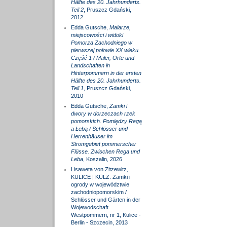
Hälfte des 20. Jahrhunderts.
Teil 2
, Pruszcz Gdański,
2012
Edda Gutsche,
Malarze,
miejscowości i widoki
Pomorza Zachodniego w
pierwszej połowie XX wieku.
Część 1 / Maler, Orte und
Landschaften in
Hinterpommern in der ersten
Hälfte des 20. Jahrhunderts.
Teil 1
, Pruszcz Gdański,
2010
Edda Gutsche,
Zamki i
dwory w dorzeczach rzek
pomorskich. Pomiędzy Regą
a Łebą / Schlösser und
Herrenhäuser im
Stromgebiet pommerscher
Flüsse. Zwischen Rega und
Leba
, Koszalin, 2026
Lisaweta von Zitzewitz,
KULICE | KÜLZ. Zamki i
ogrody w województwie
zachodniopomorskim /
Schlösser und Gärten in der
Wojewodschaft
Westpommern, nr 1, Kulice -
Berlin - Szczecin, 2013