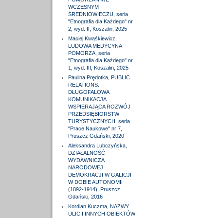
WCZESNYM
ŚREDNIOWIECZU, seria
"Etnografia dla Każdego" nr
2, wyd. II, Koszalin, 2025
Maciej Kwaśkiewicz,
LUDOWA MEDYCYNA
POMORZA, seria
"Etnografia dla Każdego" nr
1, wyd. III, Koszalin, 2025
Paulina Prędotka, PUBLIC
RELATIONS.
DŁUGOFALOWA
KOMUNIKACJA
WSPIERAJĄCA ROZWÓJ
PRZEDSIĘBIORSTW
TURYSTYCZNYCH, seria
"Prace Naukowe" nr 7,
Pruszcz Gdański, 2020
Aleksandra Lubczyńska,
DZIAŁALNOŚĆ
WYDAWNICZA
NARODOWEJ
DEMOKRACJI W GALICJI
W DOBIE AUTONOMII
(1892-1914), Pruszcz
Gdański, 2016
Kordian Kuczma, NAZWY
ULIC I INNYCH OBIEKTÓW