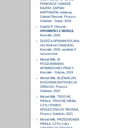
POMORZA" ZAWSZE
RAZEM. ZAPISKI
KAPITANÓW, redakcja
Gabriel Oleszek, Pruszcz
Gdański - Sopot, 2018
Gabriel P. Oleszek,
OPOWIEŚCI Z MORZA
,
Koszalin, 2025
ŚLEDŹ A SPRAWA POLSKA,
red. Andrzej Chludziński,
Koszalin, 2025, wydanie II
rozszerzone
Michał Wilk, W
POSZUKIWANIU
WYMARZONEJ PRACY,
Koszalin - Gdynia, 2024
Michał Wilk, BLIŹNIACZKI.
RODZINNA INSTRUKCJA
OBSŁUGI, Pruszcz
Gdański, 2022
Michał Wilk, TROCHĘ
PIEKŁA, TROCHĘ NIEBA,
CZYLI POMOC
SPOŁECZNA OD ŚRODKA,
Pruszcz Gdański, 2021
Michał Wilk, PRZEDSIONEK
PIEKŁA, CZYLI
CALL