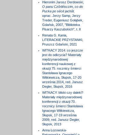
Hieronim Jarosz Derdowski,
O panu Czôrlińsczim, co do
Pucka po sécë jachôł
,
oprac. Jerzy Samp, Jerzy
Treder, Eugeniusz Gołąbek,
Gdańsk, 2007, "Biblioteka
Pisarzy Kaszubskich", t. II
Renata G. Kania,
LITERACKIE PRZYSTANKI,
Pruszcz Gdański, 2021
WITKACY 2014: co jeszcze
jest do odkrycia? Materiały
międzynarodowej
konferencji naukowej z
okazji 75. rocznicy śmierci
Stanisława Ignacego
Witkiewicza, Słupsk, 17-20
września 2014, red. Janusz
Degler, Słupsk, 2016
WITKACY: bliski czy daleki?
Materiały międzynarodowej
konferencji z okazji 70.
rocznicy śmierci Stanisława
Ignacego Witkiewicza,
Słupsk, 17-19 września
2009, red. Janusz Degler,
Słupsk, 2013
Anna Łozowska-
Patynowska,
Opowieść o