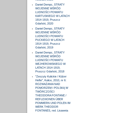
Daniel Dempc, STRATY
WOJENNE WŚRÓD
LUDNOŚCI POWIATU
KARTUSKIEGO W LATACH
1914-1919, Pruszcz
Gdański, 2020
Daniel Dempc, STRATY
WOJENNE WŚRÓD
LUDNOŚCI POWIATU
PUCKIEGO W LATACH
1914-1919, Pruszcz
Gdański, 2019
Daniel Dempc, STRATY
WOJENNE WŚRÓD
LUDNOŚCI POWIATU
WEJHEROWSKIEGO W
LATACH 1914-1919,
Pruszcz Gdański, 2018
"Zeszyty Kulickie / Külzer
Hefte", Kulice, 2010, nr 6:
ROZWAŻANIA NAD
POMORZEM I POLSKĄ W
TWÓRCZOŚCI
THEODORA FONTANE /
REFLEXIONEN ÜBER
POMMERN UND POLEN IM
WERK THEODOR
FONTANES, red. Lisaweta