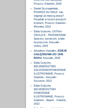
CENTER
OD ŚRODKA,
Pruszcz Gdański, 2020
Daniel Szczegielniak,
PODRÓŻ KU PASJI. Jak
sięgnąć po lepszą pracę?
Poradnik w trzech prostych
krokach, Pruszcz Gdański -
Wrocław, 2022
Edda Gutsche, USTKA I
OKOLICE - PRZEWODNIK.
Spacery, wycieczki, szlaki
turystyczne, Koszalin -
Ustka, 2025
Arkadiusz Kawałko,
DZIEJE
GAŁĘZINOWA DO 1945
ROKU
, Koszalin, 2025
Edda Gutsche,
WOJEWÓDZTWO
ZACHODNIOPOMORSKIE
ILUSTROWANE, Pruszcz
Gdański - Koszalin -
Szczecin, 2022
Edda Gutsche,
WOJEWÓDZTWO
POMORSKIE
ILUSTROWANE, Pruszcz
Gdański - Słupsk - Gdańsk,
2022