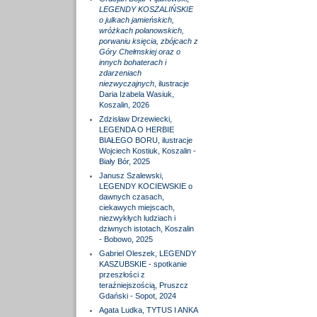
LEGENDY KOSZALIŃSKIE
o julkach jamieńskich,
wróżkach polanowskich,
porwaniu księcia, zbójcach z
Góry Chełmskiej oraz o
innych bohaterach i
zdarzeniach
niezwyczajnych
, ilustracje
Daria Izabela Wasiuk,
Koszalin, 2026
Zdzisław Drzewiecki,
LEGENDA O HERBIE
BIAŁEGO BORU, ilustracje
Wojciech Kostiuk, Koszalin -
Biały Bór, 2025
Janusz Szalewski,
LEGENDY KOCIEWSKIE o
dawnych czasach,
ciekawych miejscach,
niezwykłych ludziach i
dziwnych istotach, Koszalin
- Bobowo, 2025
Gabriel Oleszek, LEGENDY
KASZUBSKIE - spotkanie
przeszłości z
teraźniejszością, Pruszcz
Gdański - Sopot, 2024
Agata Ludka, TYTUS I ANKA