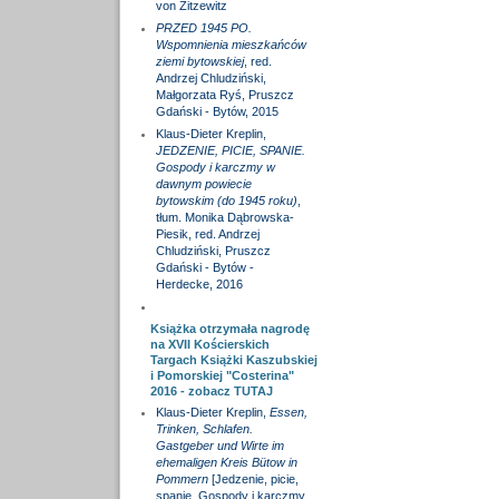
von Zitzewitz
PRZED 1945 PO.
Wspomnienia mieszkańców
ziemi bytowskiej
, red.
Andrzej Chludziński,
Małgorzata Ryś, Pruszcz
Gdański - Bytów, 2015
Klaus-Dieter Kreplin,
JEDZENIE, PICIE, SPANIE.
Gospody i karczmy w
dawnym powiecie
bytowskim (do 1945 roku)
,
tłum. Monika Dąbrowska-
Piesik, red. Andrzej
Chludziński, Pruszcz
Gdański - Bytów -
Herdecke, 2016
Książka otrzymała nagrodę
na XVII Kościerskich
Targach Książki Kaszubskiej
i Pomorskiej "Costerina"
2016 - zobacz
TUTAJ
Klaus-Dieter Kreplin,
Essen,
Trinken, Schlafen.
Gastgeber und Wirte im
ehemaligen Kreis Bütow in
Pommern
[Jedzenie, picie,
spanie. Gospody i karczmy