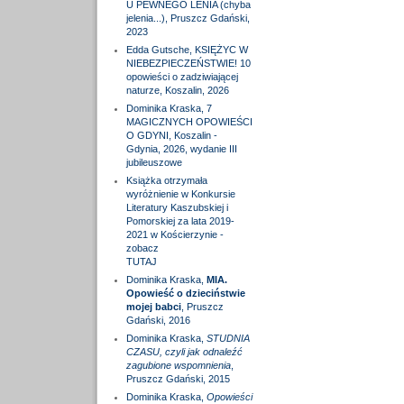
U PEWNEGO LENIA (chyba
jelenia...), Pruszcz Gdański,
2023
Edda Gutsche, KSIĘŻYC W
NIEBEZPIECZEŃSTWIE! 10
opowieści o zadziwiającej
naturze, Koszalin, 2026
Dominika Kraska, 7
MAGICZNYCH OPOWIEŚCI
O GDYNI, Koszalin -
Gdynia, 2026, wydanie III
jubileuszowe
Książka otrzymała
wyróżnienie w Konkursie
Literatury Kaszubskiej i
Pomorskiej za lata 2019-
2021 w Kościerzynie -
zobacz
TUTAJ
Dominika Kraska,
MIA.
Opowieść o dzieciństwie
mojej babci
, Pruszcz
Gdański, 2016
Dominika Kraska,
STUDNIA
CZASU, czyli jak odnaleźć
zagubione wspomnienia
,
Pruszcz Gdański, 2015
Dominika Kraska,
Opowieści