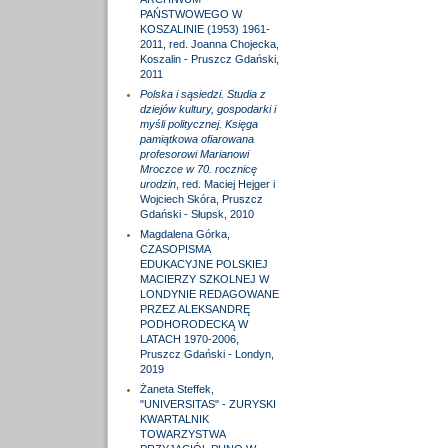
PAŃSTWOWEGO W
KOSZALINIE (1953) 1961-
2011, red. Joanna Chojecka,
Koszalin - Pruszcz Gdański,
2011
Polska i sąsiedzi. Studia z
dziejów kultury, gospodarki i
myśli politycznej. Księga
pamiątkowa ofiarowana
profesorowi Marianowi
Mroczce w 70. rocznicę
urodzin
, red. Maciej Hejger i
Wojciech Skóra, Pruszcz
Gdański - Słupsk, 2010
Magdalena Górka,
CZASOPISMA
EDUKACYJNE POLSKIEJ
MACIERZY SZKOLNEJ W
LONDYNIE REDAGOWANE
PRZEZ ALEKSANDRĘ
PODHORODECKĄ W
LATACH 1970-2006,
Pruszcz Gdański - Londyn,
2019
Żaneta Steffek,
"UNIVERSITAS" - ZURYSKI
KWARTALNIK
TOWARZYSTWA