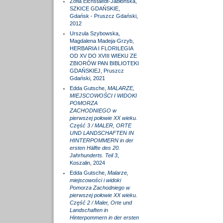
Zofia Eichstaedt-Jabłońska,
SZKICE GDAŃSKIE,
Gdańsk - Pruszcz Gdański,
2012
Urszula Szybowska,
Magdalena Madeja-Grzyb,
HERBARIA I FLORILEGIA
OD XV DO XVIII WIEKU ZE
ZBIORÓW PAN BIBLIOTEKI
GDAŃSKIEJ, Pruszcz
Gdański, 2021
Edda Gutsche,
MALARZE,
MIEJSCOWOŚCI I WIDOKI
POMORZA
ZACHODNIEGO w
pierwszej połowie XX wieku.
Część 3 / MALER, ORTE
UND LANDSCHAFTEN IN
HINTERPOMMERN in der
ersten Hälfte des 20.
Jahrhunderts. Teil 3
,
Koszalin, 2024
Edda Gutsche,
Malarze,
miejscowości i widoki
Pomorza Zachodniego w
pierwszej połowie XX wieku.
Część 2 / Maler, Orte und
Landschaften in
Hinterpommern in der ersten