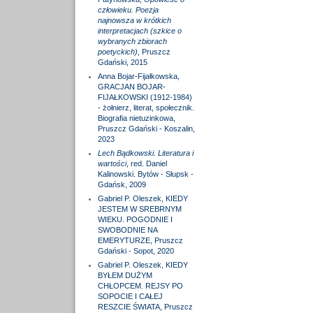
człowieku. Poezja
najnowsza w krótkich
interpretacjach (szkice o
wybranych zbiorach
poetyckich)
, Pruszcz
Gdański, 2015
Anna Bojar-Fijałkowska,
GRACJAN BOJAR-
FIJAŁKOWSKI (1912-1984)
- żołnierz, literat, społecznik.
Biografia nietuzinkowa,
Pruszcz Gdański - Koszalin,
2023
Lech Bądkowski. Literatura i
wartości
, red. Daniel
Kalinowski. Bytów - Słupsk -
Gdańsk, 2009
Gabriel P. Oleszek, KIEDY
JESTEM W SREBRNYM
WIEKU. POGODNIE I
SWOBODNIE NA
EMERYTURZE, Pruszcz
Gdański - Sopot, 2020
Gabriel P. Oleszek, KIEDY
BYŁEM DUŻYM
CHŁOPCEM. REJSY PO
SOPOCIE I CAŁEJ
RESZCIE ŚWIATA, Pruszcz