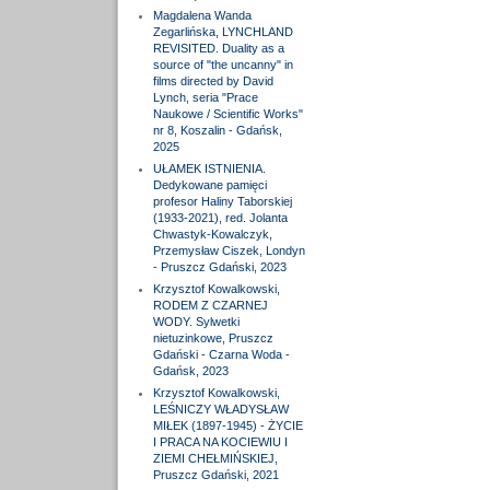
Magdalena Wanda
Zegarlińska, LYNCHLAND
REVISITED. Duality as a
source of "the uncanny" in
films directed by David
Lynch, seria "Prace
Naukowe / Scientific Works"
nr 8, Koszalin - Gdańsk,
2025
UŁAMEK ISTNIENIA.
Dedykowane pamięci
profesor Haliny Taborskiej
(1933-2021), red. Jolanta
Chwastyk-Kowalczyk,
Przemysław Ciszek, Londyn
- Pruszcz Gdański, 2023
Krzysztof Kowalkowski,
RODEM Z CZARNEJ
WODY. Sylwetki
nietuzinkowe, Pruszcz
Gdański - Czarna Woda -
Gdańsk, 2023
Krzysztof Kowalkowski,
LEŚNICZY WŁADYSŁAW
MIŁEK (1897-1945) - ŻYCIE
I PRACA NA KOCIEWIU I
ZIEMI CHEŁMIŃSKIEJ,
Pruszcz Gdański, 2021