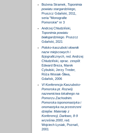
Bożena Stramek,
Toponimia
powiatu stargardzkiego
,
Pruszcz Gdański, 2011,
seria "Monografie
Pomorskie" nr 3
Andrzej Chludziński,
Toponimia powiatu
białogardzkiego
. Pruszcz
Gdański, 2021
Polsko-kaszubski słownik
nazw miejscowych i
fizjograficznych
, red. Andrzej
Chludziński, oprac. zespół:
Edward Breza, Marek
Cybulski, Jerzy Treder,
Róża Wosiak-Śliwa,
Gdańsk, 2006
VI Konferencja Kaszubsko-
Pomorska pt. Rozwój
nazewnictwa lokalnego na
Pomorzu Zachodnim.
Pomorska toponomastyka i
onomastyka na przestrzeni
dziejów. Materiały z
Konferencji, Darłowo, 8-9
września 2000
, red.
Wojciech Łysiak, Poznań,
2001