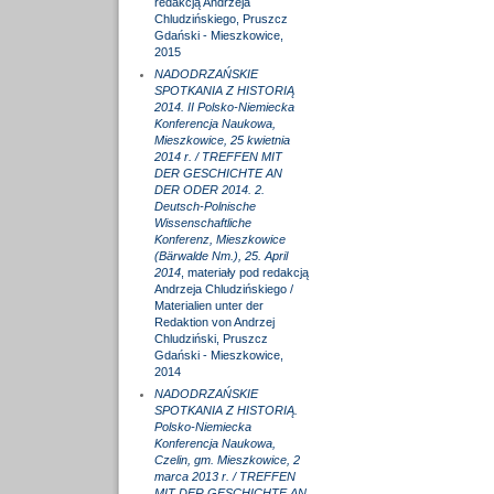
redakcją Andrzeja
Chludzińskiego, Pruszcz
Gdański - Mieszkowice,
2015
NADODRZAŃSKIE
SPOTKANIA Z HISTORIĄ
2014. II Polsko-Niemiecka
Konferencja Naukowa,
Mieszkowice, 25 kwietnia
2014 r. / TREFFEN MIT
DER GESCHICHTE AN
DER ODER 2014. 2.
Deutsch-Polnische
Wissenschaftliche
Konferenz, Mieszkowice
(Bärwalde Nm.), 25. April
2014
, materiały pod redakcją
Andrzeja Chludzińskiego /
Materialien unter der
Redaktion von Andrzej
Chludziński, Pruszcz
Gdański - Mieszkowice,
2014
NADODRZAŃSKIE
SPOTKANIA Z HISTORIĄ.
Polsko-Niemiecka
Konferencja Naukowa,
Czelin, gm. Mieszkowice, 2
marca 2013 r. / TREFFEN
MIT DER GESCHICHTE AN