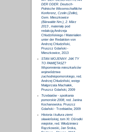
DER ODER. Deutsch-
Polnische Wissenschaftliche
Konferenz, Czelin (Zellin),
Gem. Mieszkowice
(Bärwalde Nm.), 2. März
2013
, materiały pod
redakcją Andrzeja
Chludzińskiego / Materialien
unter der Redaktion von
Andrzej Chludziński,
Pruszcz Gdański -
Mieszkowice, 2013
STAN WOJENNY. JAK TY
TO PAMIĘTASZ?
Wspomnienia mieszkańców
województwa
zachodniopomorskiego
, red.
Andrzej Chludziński, wstęp
Małgorzata Machałek,
Pruszcz Gdański, 2009
Trzebiatów - spotkania
pomorskie 2008
, red. Janina
Kochanowska. Pruszcz
Gdański - Trzebiatów, 2009
Historia i kultura ziemi
sławieńskiej
, tom XI:
Ośrodki
miejskie
, red. Włodzimierz
Rączkowski, Jan Sroka,