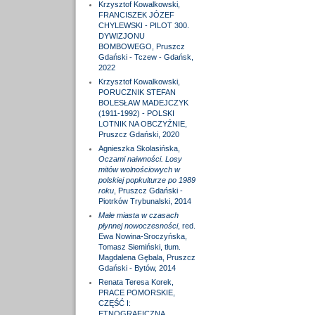
Krzysztof Kowalkowski,
FRANCISZEK JÓZEF
CHYLEWSKI - PILOT 300.
DYWIZJONU
BOMBOWEGO, Pruszcz
Gdański - Tczew - Gdańsk,
2022
Krzysztof Kowalkowski,
PORUCZNIK STEFAN
BOLESŁAW MADEJCZYK
(1911-1992) - POLSKI
LOTNIK NA OBCZYŹNIE,
Pruszcz Gdański, 2020
Agnieszka Skolasińska,
Oczami naiwności. Losy
mitów wolnościowych w
polskiej popkulturze po 1989
roku
, Pruszcz Gdański -
Piotrków Trybunalski, 2014
Małe miasta w czasach
płynnej nowoczesności
, red.
Ewa Nowina-Sroczyńska,
Tomasz Siemiński, tłum.
Magdalena Gębala, Pruszcz
Gdański - Bytów, 2014
Renata Teresa Korek,
PRACE POMORSKIE,
CZĘŚĆ I:
ETNOGRAFICZNA,