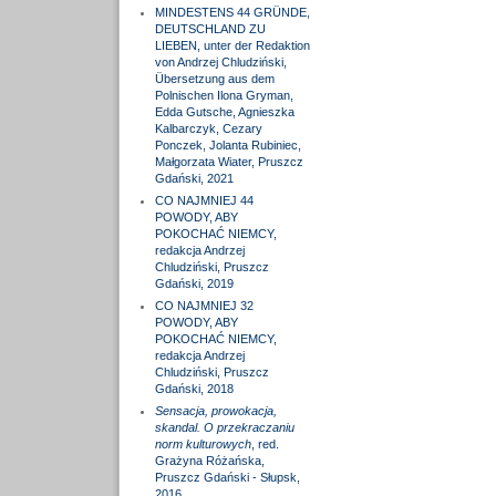
MINDESTENS 44 GRÜNDE,
DEUTSCHLAND ZU
LIEBEN, unter der Redaktion
von Andrzej Chludziński,
Übersetzung aus dem
Polnischen Ilona Gryman,
Edda Gutsche, Agnieszka
Kalbarczyk, Cezary
Ponczek, Jolanta Rubiniec,
Małgorzata Wiater, Pruszcz
Gdański, 2021
CO NAJMNIEJ 44
POWODY, ABY
POKOCHAĆ NIEMCY,
redakcja Andrzej
Chludziński, Pruszcz
Gdański, 2019
CO NAJMNIEJ 32
POWODY, ABY
POKOCHAĆ NIEMCY,
redakcja Andrzej
Chludziński, Pruszcz
Gdański, 2018
Sensacja, prowokacja,
skandal. O przekraczaniu
norm kulturowych
, red.
Grażyna Różańska,
Pruszcz Gdański - Słupsk,
2016