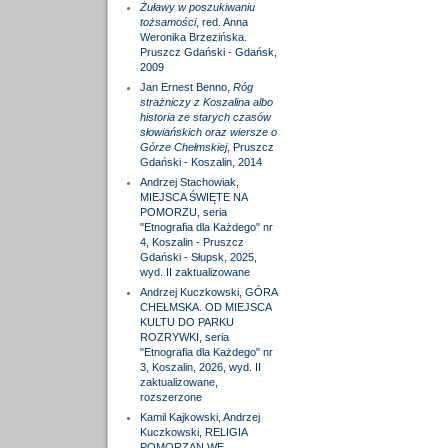
Żuławy w poszukiwaniu
tożsamości
, red. Anna
Weronika Brzezińska.
Pruszcz Gdański - Gdańsk,
2009
Jan Ernest Benno,
Róg
strażniczy z Koszalina albo
historia ze starych czasów
słowiańskich oraz wiersze o
Górze Chełmskiej
, Pruszcz
Gdański - Koszalin, 2014
Andrzej Stachowiak,
MIEJSCA ŚWIĘTE NA
POMORZU, seria
"Etnografia dla Każdego" nr
4, Koszalin - Pruszcz
Gdański - Słupsk, 2025,
wyd. II zaktualizowane
Andrzej Kuczkowski, GÓRA
CHEŁMSKA. OD MIEJSCA
KULTU DO PARKU
ROZRYWKI, seria
"Etnografia dla Każdego" nr
3, Koszalin, 2026, wyd. II
zaktualizowane,
rozszerzone
Kamil Kajkowski, Andrzej
Kuczkowski, RELIGIA
POMORZAN WE