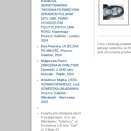
Kowalczyk,
SKANDYNAWSKA
"KRONIKA POŚWIĘCONA
SPRAWOM POLSKIM"
1971-1985. PISMO
UCHODŹCÓW
POLITYCZNYCH 1968
ROKU, Kopenhaga -
Pruszcz Gdański - Londyn,
2024
Ceny zawierają podatek
Ewa Pisarska, UCIECZKA
jednego woluminu (w Po
PO MIŁOŚĆ, Pruszcz
dnia otrzymania przele
Gdański, 2024
Małgorzata Pauch,
ZBRODNIA W OPACTWIE.
Opowieść z 1640 roku,
Koszalin - Pelplin, 2024
Amadeusz Majtka, LISTA
SZPARKOWSKIEGO, czyli
SZWEDZKA UKŁADANKA,
Pruszcz Gdański -
Włocławek - Warszawa,
2023
Książka jest dostępna także
w księgarniach, m.in. we
Włocławku: "Gdańscy", ul.
Promienna 1 B oraz "Żak",
ul. 3 Maja 15