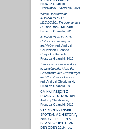
Pruszcz Gdański -
Trzebiatów - Szczecin, 2021
Witold Danilkiewicz,
KOSZALIN MOJEJ
MŁODOŚCI. Wspomnienia z
lat 1955-1980
, Koszalin -
Pruszcz Gdański, 2015
KOSZALIN 1945-2015.
Historie z rodzinnych
archiwów
, red. Andrzej
Chludziński i Joanna
Chojecka, Koszalin -
Pruszcz Gdański, 2015
Z dziejów ziemi drawskiej i
szczecineckiej / Aus der
Geschichte des Dramburger
und Neustettiner Landes
,
red. Andrzej Chludziński,
Pruszcz Gdański, 2013
GMINA KRZĘCIN Z
RÓŻNYCH STRON, red.
Andrzej Chludziński,
Pruszcz Gdański, 2019
VII NADODRZAŃSKIE
SPOTKANIA Z HISTORIĄ
2019 / 7. TREFFEN MIT
DER GESCHICHTE AN
DER ODER 2019, red.