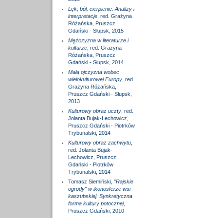
Lęk, ból, cierpienie. Analizy i
interpretacje
, red. Grażyna
Różańska, Pruszcz
Gdański - Słupsk, 2015
Mężczyzna w literaturze i
kulturze
, red. Grażyna
Różańska, Pruszcz
Gdański - Słupsk, 2014
Mała ojczyzna wobec
wielokulturowej Europy
, red.
Grażyna Różańska,
Pruszcz Gdański - Słupsk,
2013
Kulturowy obraz uczty
, red.
Jolanta Bujak-Lechowicz,
Pruszcz Gdański - Piotrków
Trybunalski, 2014
Kulturowy obraz zachwytu
,
red. Jolanta Bujak-
Lechowicz, Pruszcz
Gdański - Piotrków
Trybunalski, 2014
Tomasz Siemiński,
"Rajskie
ogrody" w ikonosferze wsi
kaszubskiej. Synkretyczna
forma kultury potocznej
,
Pruszcz Gdański, 2010