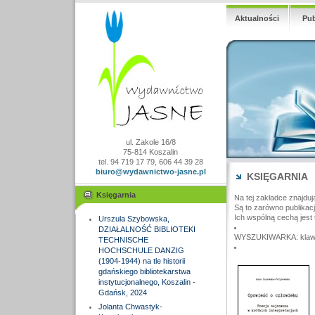
Aktualności
Pub
ul. Zakole 16/8
75-814 Koszalin
tel. 94 719 17 79, 606 44 39 28
biuro@wydawnictwo-jasne.pl
KSIĘGARNIA
Księgarnia
Na tej zakładce znajduj
Są to zarówno publikac
Ich wspólną cechą jest 
Urszula Szybowska,
DZIAŁALNOŚĆ BIBLIOTEKI
WYSZUKIWARKA: klawisz
TECHNISCHE
HOCHSCHULE DANZIG
(1904-1944) na tle historii
gdańskiego bibliotekarstwa
instytucjonalnego, Koszalin -
Gdańsk, 2024
Jolanta Chwastyk-