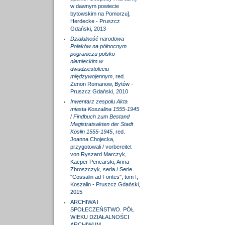
w dawnym powiecie
bytowskim na Pomorzu],
Herdecke - Pruszcz
Gdański, 2013
Działalność narodowa
Polaków na północnym
pograniczu polsko-
niemieckim w
dwudziestoleciu
międzywojennym
, red.
Zenon Romanow, Bytów -
Pruszcz Gdański, 2010
Inwentarz zespołu Akta
miasta Koszalina 1555-1945
/
Findbuch zum Bestand
Magistratsakten der Stadt
Köslin 1555-1945
, red.
Joanna Chojecka,
przygotowali / vorbereitet
von Ryszard Marczyk,
Kacper Pencarski, Anna
Zbroszczyk, seria / Serie
"Cossalin ad Fontes", tom I,
Koszalin - Pruszcz Gdański,
2015
ARCHIWA I
SPOŁECZEŃSTWO. PÓŁ
WIEKU DZIAŁALNOŚCI
ARCHIWUM