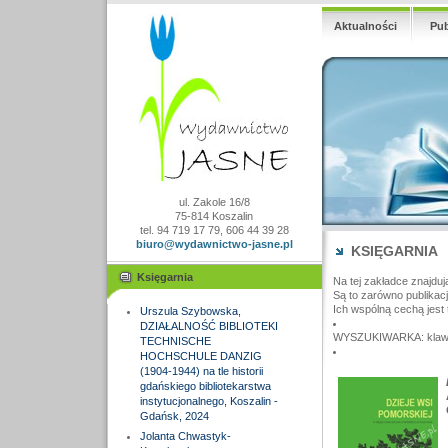
Aktualności
Pub
ul. Zakole 16/8
75-814 Koszalin
tel. 94 719 17 79, 606 44 39 28
biuro@wydawnictwo-jasne.pl
KSIĘGARNIA
Księgarnia
Na tej zakładce znajduj
Są to zarówno publikac
Ich wspólną cechą jest 
Urszula Szybowska,
DZIAŁALNOŚĆ BIBLIOTEKI
WYSZUKIWARKA: klawisz
TECHNISCHE
HOCHSCHULE DANZIG
(1904-1944) na tle historii
gdańskiego bibliotekarstwa
instytucjonalnego, Koszalin -
Gdańsk, 2024
Jolanta Chwastyk-