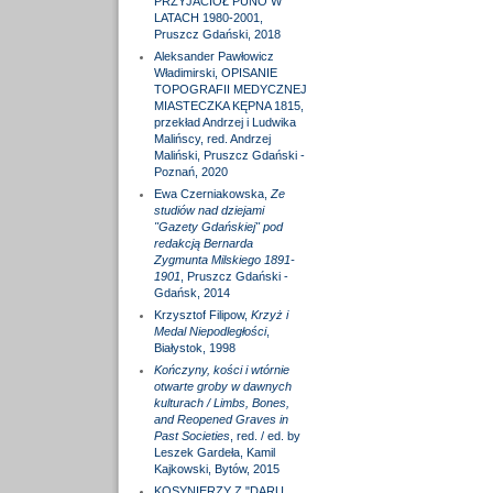
PRZYJACIÓŁ PUNO W
LATACH 1980-2001,
Pruszcz Gdański, 2018
Aleksander Pawłowicz
Władimirski, OPISANIE
TOPOGRAFII MEDYCZNEJ
MIASTECZKA KĘPNA 1815,
przekład Andrzej i Ludwika
Malińscy, red. Andrzej
Maliński, Pruszcz Gdański -
Poznań, 2020
Ewa Czerniakowska,
Ze
studiów nad dziejami
"Gazety Gdańskiej" pod
redakcją Bernarda
Zygmunta Milskiego 1891-
1901
, Pruszcz Gdański -
Gdańsk, 2014
Krzysztof Filipow,
Krzyż i
Medal Niepodległości
,
Białystok, 1998
Kończyny, kości i wtórnie
otwarte groby w dawnych
kulturach / Limbs, Bones,
and Reopened Graves in
Past Societies
, red. / ed. by
Leszek Gardeła, Kamil
Kajkowski, Bytów, 2015
KOSYNIERZY Z "DARU