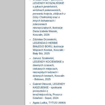
LEGENDY KOSZALIŃSKIE
o julkach jamieńskich,
wróżkach polanowskich,
porwaniu księcia, zbójcach z
Góry Chełmskiej oraz o
innych bohaterach i
zdarzeniach
niezwyczajnych
, ilustracje
Daria Izabela Wasiuk,
Koszalin, 2026
Zdzisław Drzewiecki,
LEGENDA O HERBIE
BIAŁEGO BORU, ilustracje
Wojciech Kostiuk, Koszalin -
Biały Bór, 2025
Janusz Szalewski,
LEGENDY KOCIEWSKIE o
dawnych czasach,
ciekawych miejscach,
niezwykłych ludziach i
dziwnych istotach, Koszalin
- Bobowo, 2025
Gabriel Oleszek, LEGENDY
KASZUBSKIE - spotkanie
przeszłości z
teraźniejszością, Pruszcz
Gdański - Sopot, 2024
Agata Ludka, TYTUS I ANKA