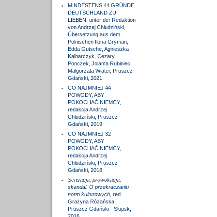
MINDESTENS 44 GRÜNDE,
DEUTSCHLAND ZU
LIEBEN, unter der Redaktion
von Andrzej Chludziński,
Übersetzung aus dem
Polnischen Ilona Gryman,
Edda Gutsche, Agnieszka
Kalbarczyk, Cezary
Ponczek, Jolanta Rubiniec,
Małgorzata Wiater, Pruszcz
Gdański, 2021
CO NAJMNIEJ 44
POWODY, ABY
POKOCHAĆ NIEMCY,
redakcja Andrzej
Chludziński, Pruszcz
Gdański, 2019
CO NAJMNIEJ 32
POWODY, ABY
POKOCHAĆ NIEMCY,
redakcja Andrzej
Chludziński, Pruszcz
Gdański, 2018
Sensacja, prowokacja,
skandal. O przekraczaniu
norm kulturowych
, red.
Grażyna Różańska,
Pruszcz Gdański - Słupsk,
2016