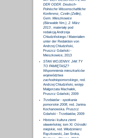
DER ODER. Deutsch-
Polnische Wissenschaftliche
Konferenz, Czelin (Zellin),
Gem. Mieszkowice
(Bärwalde Nm.), 2. März
2013
, materiały pod
redakcją Andrzeja
Chludzińskiego / Materialien
unter der Redaktion von
Andrzej Chludziński,
Pruszcz Gdański -
Mieszkowice, 2013
STAN WOJENNY. JAK TY
TO PAMIĘTASZ?
Wspomnienia mieszkańców
województwa
zachodniopomorskiego
, red.
Andrzej Chludziński, wstęp
Małgorzata Machałek,
Pruszcz Gdański, 2009
Trzebiatów - spotkania
pomorskie 2008
, red. Janina
Kochanowska. Pruszcz
Gdański - Trzebiatów, 2009
Historia i kultura ziemi
sławieńskiej
, tom XI:
Ośrodki
miejskie
, red. Włodzimierz
Rączkowski, Jan Sroka,