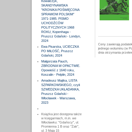
Kowalczyk,
SKANDYNAWSKA
"KRONIKA POŚWIĘCONA
SPRAWOM POLSKIM"
1971-1985. PISMO
UCHODŹCÓW
POLITYCZNYCH 1968
ROKU, Kopenhaga -
Pruszcz Gdański - Londyn,
2024
Ceny zawierają podatek
Ewa Pisarska, UCIECZKA
jednego woluminu (w Po
PO MIŁOŚĆ, Pruszcz
dnia otrzymania przele
Gdański, 2024
Małgorzata Pauch,
ZBRODNIA W OPACTWIE.
Opowieść z 1640 roku,
Koszalin - Pelplin, 2024
Amadeusz Majtka, LISTA
SZPARKOWSKIEGO, czyli
SZWEDZKA UKŁADANKA,
Pruszcz Gdański -
Włocławek - Warszawa,
2023
Książka jest dostępna także
w księgarniach, m.in. we
Włocławku: "Gdańscy", ul.
Promienna 1 B oraz "Żak",
ul. 3 Maja 15