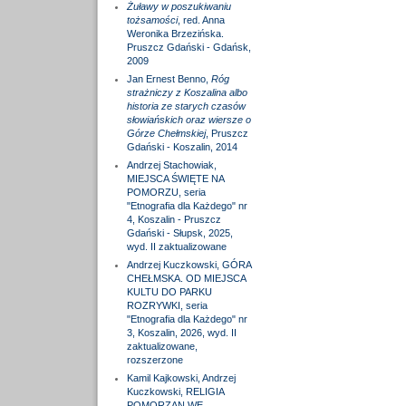
Żuławy w poszukiwaniu
tożsamości
, red. Anna
Weronika Brzezińska.
Pruszcz Gdański - Gdańsk,
2009
Jan Ernest Benno,
Róg
strażniczy z Koszalina albo
historia ze starych czasów
słowiańskich oraz wiersze o
Górze Chełmskiej
, Pruszcz
Gdański - Koszalin, 2014
Andrzej Stachowiak,
MIEJSCA ŚWIĘTE NA
POMORZU, seria
"Etnografia dla Każdego" nr
4, Koszalin - Pruszcz
Gdański - Słupsk, 2025,
wyd. II zaktualizowane
Andrzej Kuczkowski, GÓRA
CHEŁMSKA. OD MIEJSCA
KULTU DO PARKU
ROZRYWKI, seria
"Etnografia dla Każdego" nr
3, Koszalin, 2026, wyd. II
zaktualizowane,
rozszerzone
Kamil Kajkowski, Andrzej
Kuczkowski, RELIGIA
POMORZAN WE