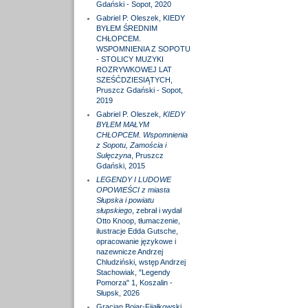
Gdański - Sopot, 2020
Gabriel P. Oleszek, KIEDY
BYŁEM ŚREDNIM
CHŁOPCEM.
WSPOMNIENIA Z SOPOTU
- STOLICY MUZYKI
ROZRYWKOWEJ LAT
SZEŚĆDZIESIĄTYCH,
Pruszcz Gdański - Sopot,
2019
Gabriel P. Oleszek,
KIEDY
BYŁEM MAŁYM
CHŁOPCEM. Wspomnienia
z Sopotu, Zamościa i
Sulęczyna
, Pruszcz
Gdański, 2015
LEGENDY I LUDOWE
OPOWIEŚCI z miasta
Słupska i powiatu
słupskiego
, zebrał i wydał
Otto Knoop, tłumaczenie,
ilustracje Edda Gutsche,
opracowanie językowe i
nazewnicze Andrzej
Chludziński, wstęp Andrzej
Stachowiak, "Legendy
Pomorza" 1, Koszalin -
Słupsk, 2026
Gracjan Bojar-Fijałkowski,