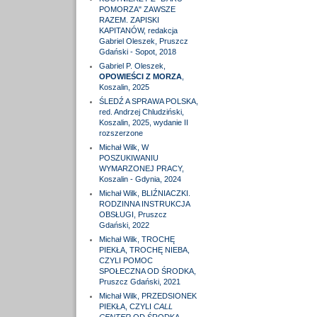
POMORZA" ZAWSZE
RAZEM. ZAPISKI
KAPITANÓW, redakcja
Gabriel Oleszek, Pruszcz
Gdański - Sopot, 2018
Gabriel P. Oleszek,
OPOWIEŚCI Z MORZA
,
Koszalin, 2025
ŚLEDŹ A SPRAWA POLSKA,
red. Andrzej Chludziński,
Koszalin, 2025, wydanie II
rozszerzone
Michał Wilk, W
POSZUKIWANIU
WYMARZONEJ PRACY,
Koszalin - Gdynia, 2024
Michał Wilk, BLIŹNIACZKI.
RODZINNA INSTRUKCJA
OBSŁUGI, Pruszcz
Gdański, 2022
Michał Wilk, TROCHĘ
PIEKŁA, TROCHĘ NIEBA,
CZYLI POMOC
SPOŁECZNA OD ŚRODKA,
Pruszcz Gdański, 2021
Michał Wilk, PRZEDSIONEK
PIEKŁA, CZYLI
CALL