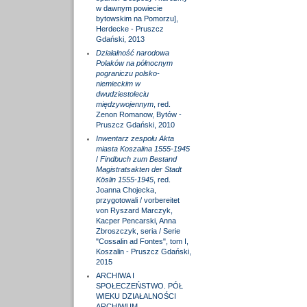
w dawnym powiecie
bytowskim na Pomorzu],
Herdecke - Pruszcz
Gdański, 2013
Działalność narodowa
Polaków na północnym
pograniczu polsko-
niemieckim w
dwudziestoleciu
międzywojennym
, red.
Zenon Romanow, Bytów -
Pruszcz Gdański, 2010
Inwentarz zespołu Akta
miasta Koszalina 1555-1945
/
Findbuch zum Bestand
Magistratsakten der Stadt
Köslin 1555-1945
, red.
Joanna Chojecka,
przygotowali / vorbereitet
von Ryszard Marczyk,
Kacper Pencarski, Anna
Zbroszczyk, seria / Serie
"Cossalin ad Fontes", tom I,
Koszalin - Pruszcz Gdański,
2015
ARCHIWA I
SPOŁECZEŃSTWO. PÓŁ
WIEKU DZIAŁALNOŚCI
ARCHIWUM