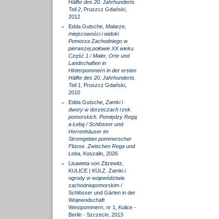
Hälfte des 20. Jahrhunderts.
Teil 2
, Pruszcz Gdański,
2012
Edda Gutsche,
Malarze,
miejscowości i widoki
Pomorza Zachodniego w
pierwszej połowie XX wieku.
Część 1 / Maler, Orte und
Landschaften in
Hinterpommern in der ersten
Hälfte des 20. Jahrhunderts.
Teil 1
, Pruszcz Gdański,
2010
Edda Gutsche,
Zamki i
dwory w dorzeczach rzek
pomorskich. Pomiędzy Regą
a Łebą / Schlösser und
Herrenhäuser im
Stromgebiet pommerscher
Flüsse. Zwischen Rega und
Leba
, Koszalin, 2026
Lisaweta von Zitzewitz,
KULICE | KÜLZ. Zamki i
ogrody w województwie
zachodniopomorskim /
Schlösser und Gärten in der
Wojewodschaft
Westpommern, nr 1, Kulice -
Berlin - Szczecin, 2013