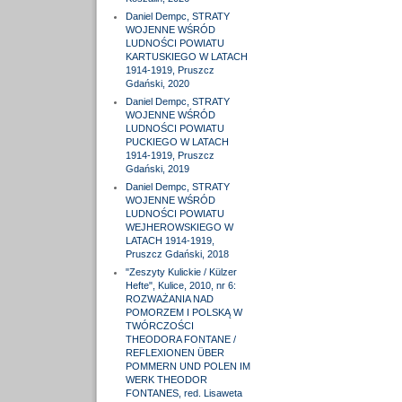
Daniel Dempc, STRATY
WOJENNE WŚRÓD
LUDNOŚCI POWIATU
KARTUSKIEGO W LATACH
1914-1919, Pruszcz
Gdański, 2020
Daniel Dempc, STRATY
WOJENNE WŚRÓD
LUDNOŚCI POWIATU
PUCKIEGO W LATACH
1914-1919, Pruszcz
Gdański, 2019
Daniel Dempc, STRATY
WOJENNE WŚRÓD
LUDNOŚCI POWIATU
WEJHEROWSKIEGO W
LATACH 1914-1919,
Pruszcz Gdański, 2018
"Zeszyty Kulickie / Külzer
Hefte", Kulice, 2010, nr 6:
ROZWAŻANIA NAD
POMORZEM I POLSKĄ W
TWÓRCZOŚCI
THEODORA FONTANE /
REFLEXIONEN ÜBER
POMMERN UND POLEN IM
WERK THEODOR
FONTANES, red. Lisaweta