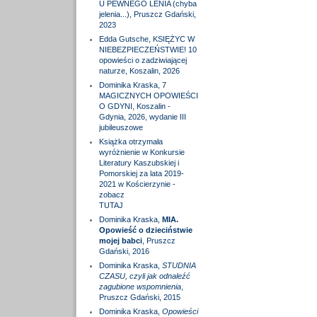
U PEWNEGO LENIA (chyba
jelenia...), Pruszcz Gdański,
2023
Edda Gutsche, KSIĘŻYC W
NIEBEZPIECZEŃSTWIE! 10
opowieści o zadziwiającej
naturze, Koszalin, 2026
Dominika Kraska, 7
MAGICZNYCH OPOWIEŚCI
O GDYNI, Koszalin -
Gdynia, 2026, wydanie III
jubileuszowe
Książka otrzymała
wyróżnienie w Konkursie
Literatury Kaszubskiej i
Pomorskiej za lata 2019-
2021 w Kościerzynie -
zobacz
TUTAJ
Dominika Kraska,
MIA.
Opowieść o dzieciństwie
mojej babci
, Pruszcz
Gdański, 2016
Dominika Kraska,
STUDNIA
CZASU, czyli jak odnaleźć
zagubione wspomnienia
,
Pruszcz Gdański, 2015
Dominika Kraska,
Opowieści