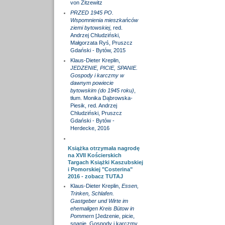
von Zitzewitz
PRZED 1945 PO.
Wspomnienia mieszkańców
ziemi bytowskiej
, red.
Andrzej Chludziński,
Małgorzata Ryś, Pruszcz
Gdański - Bytów, 2015
Klaus-Dieter Kreplin,
JEDZENIE, PICIE, SPANIE.
Gospody i karczmy w
dawnym powiecie
bytowskim (do 1945 roku)
,
tłum. Monika Dąbrowska-
Piesik, red. Andrzej
Chludziński, Pruszcz
Gdański - Bytów -
Herdecke, 2016
Książka otrzymała nagrodę
na XVII Kościerskich
Targach Książki Kaszubskiej
i Pomorskiej "Costerina"
2016 - zobacz
TUTAJ
Klaus-Dieter Kreplin,
Essen,
Trinken, Schlafen.
Gastgeber und Wirte im
ehemaligen Kreis Bütow in
Pommern
[Jedzenie, picie,
spanie. Gospody i karczmy