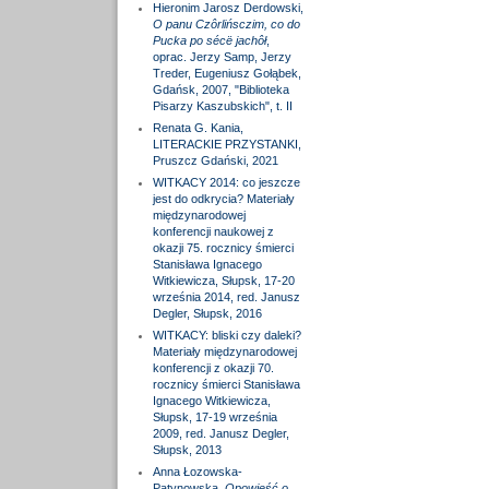
Hieronim Jarosz Derdowski,
O panu Czôrlińsczim, co do
Pucka po sécë jachôł
,
oprac. Jerzy Samp, Jerzy
Treder, Eugeniusz Gołąbek,
Gdańsk, 2007, "Biblioteka
Pisarzy Kaszubskich", t. II
Renata G. Kania,
LITERACKIE PRZYSTANKI,
Pruszcz Gdański, 2021
WITKACY 2014: co jeszcze
jest do odkrycia? Materiały
międzynarodowej
konferencji naukowej z
okazji 75. rocznicy śmierci
Stanisława Ignacego
Witkiewicza, Słupsk, 17-20
września 2014, red. Janusz
Degler, Słupsk, 2016
WITKACY: bliski czy daleki?
Materiały międzynarodowej
konferencji z okazji 70.
rocznicy śmierci Stanisława
Ignacego Witkiewicza,
Słupsk, 17-19 września
2009, red. Janusz Degler,
Słupsk, 2013
Anna Łozowska-
Patynowska,
Opowieść o