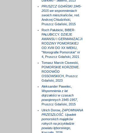
Darłowo - Sławno, 2013
PRUSZCZ GDAŃSKI 1945-
2015 we wspomnieniach
swoich mieszkańców
, red.
Andrzej Chludziński,
Pruszcz Gdański, 2015
Roch Pałubicki, BIBER-
PAŁUBICCY. DZIEJE
AWANSU I GERMANIZACJI
RODZINY POMORSKIEJ
OD XVIII DO XX WIEKU,
"Monografie Pomorskie" nr
4, Pruszcz Gdański, 2021
Tomasz Marcin Cisewski,
POMORSKIE KORZENIE.
RODOWÓD
OSSOWSKICH, Pruszcz
Gdański, 2023
Aleksander Pawelec,
Wspomnienia z lat
dojrzałości w czasach
powojennych 1945-1957
,
Pruszcz Gdański, 2015
Ulrich Dorow,
ZAPOMNIANA
PRZESZŁOŚĆ. Upadek
pomorskich majątków
rolnych na przykładzie
powiatu lęborskiego
,
Koszalin, 2026