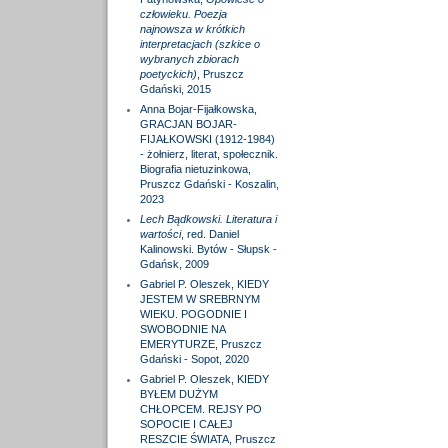
człowieku. Poezja
najnowsza w krótkich
interpretacjach (szkice o
wybranych zbiorach
poetyckich)
, Pruszcz
Gdański, 2015
Anna Bojar-Fijałkowska,
GRACJAN BOJAR-
FIJAŁKOWSKI (1912-1984)
- żołnierz, literat, społecznik.
Biografia nietuzinkowa,
Pruszcz Gdański - Koszalin,
2023
Lech Bądkowski. Literatura i
wartości
, red. Daniel
Kalinowski. Bytów - Słupsk -
Gdańsk, 2009
Gabriel P. Oleszek, KIEDY
JESTEM W SREBRNYM
WIEKU. POGODNIE I
SWOBODNIE NA
EMERYTURZE, Pruszcz
Gdański - Sopot, 2020
Gabriel P. Oleszek, KIEDY
BYŁEM DUŻYM
CHŁOPCEM. REJSY PO
SOPOCIE I CAŁEJ
RESZCIE ŚWIATA, Pruszcz