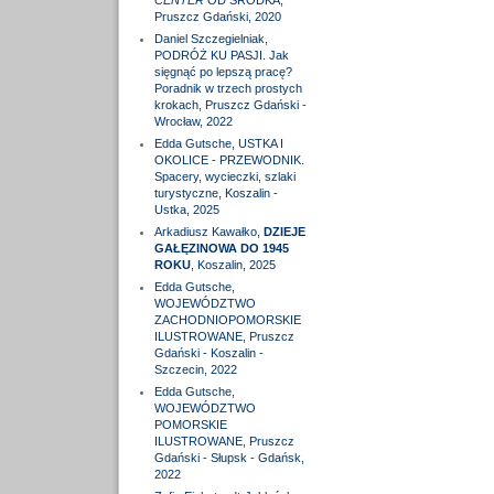
CENTER
OD ŚRODKA,
Pruszcz Gdański, 2020
Daniel Szczegielniak,
PODRÓŻ KU PASJI. Jak
sięgnąć po lepszą pracę?
Poradnik w trzech prostych
krokach, Pruszcz Gdański -
Wrocław, 2022
Edda Gutsche, USTKA I
OKOLICE - PRZEWODNIK.
Spacery, wycieczki, szlaki
turystyczne, Koszalin -
Ustka, 2025
Arkadiusz Kawałko,
DZIEJE
GAŁĘZINOWA DO 1945
ROKU
, Koszalin, 2025
Edda Gutsche,
WOJEWÓDZTWO
ZACHODNIOPOMORSKIE
ILUSTROWANE, Pruszcz
Gdański - Koszalin -
Szczecin, 2022
Edda Gutsche,
WOJEWÓDZTWO
POMORSKIE
ILUSTROWANE, Pruszcz
Gdański - Słupsk - Gdańsk,
2022