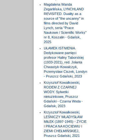
Magdalena Wanda
Zegarlińska, LYNCHLAND
REVISITED. Duality as a
source of "the uncanny" in
films directed by David
Lynch, seria "Prace
Naukowe / Scientific Works"
nr 8, Koszalin - Gdańsk,
2025
UŁAMEK ISTNIENIA.
Dedykowane pamięci
profesor Haliny Taborskiej
(1933-2021), red. Jolanta
Chwastyk-Kowalczyk,
Przemysław Ciszek, Londyn
- Pruszcz Gdański, 2023
Krzysztof Kowalkowski,
RODEM Z CZARNEJ
WODY. Sylwetki
nietuzinkowe, Pruszcz
Gdański - Czarna Woda -
Gdańsk, 2023
Krzysztof Kowalkowski,
LEŚNICZY WŁADYSŁAW
MIŁEK (1897-1945) - ŻYCIE
I PRACA NA KOCIEWIU I
ZIEMI CHEŁMIŃSKIEJ,
Pruszcz Gdański, 2021