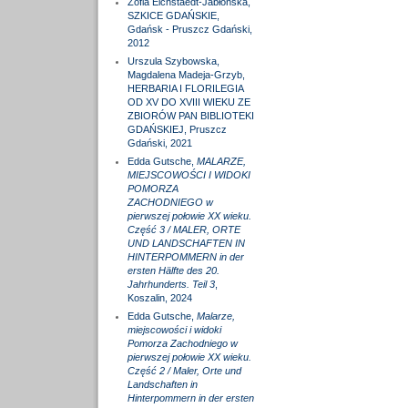
Zofia Eichstaedt-Jabłońska,
SZKICE GDAŃSKIE,
Gdańsk - Pruszcz Gdański,
2012
Urszula Szybowska,
Magdalena Madeja-Grzyb,
HERBARIA I FLORILEGIA
OD XV DO XVIII WIEKU ZE
ZBIORÓW PAN BIBLIOTEKI
GDAŃSKIEJ, Pruszcz
Gdański, 2021
Edda Gutsche,
MALARZE,
MIEJSCOWOŚCI I WIDOKI
POMORZA
ZACHODNIEGO w
pierwszej połowie XX wieku.
Część 3 / MALER, ORTE
UND LANDSCHAFTEN IN
HINTERPOMMERN in der
ersten Hälfte des 20.
Jahrhunderts. Teil 3
,
Koszalin, 2024
Edda Gutsche,
Malarze,
miejscowości i widoki
Pomorza Zachodniego w
pierwszej połowie XX wieku.
Część 2 / Maler, Orte und
Landschaften in
Hinterpommern in der ersten