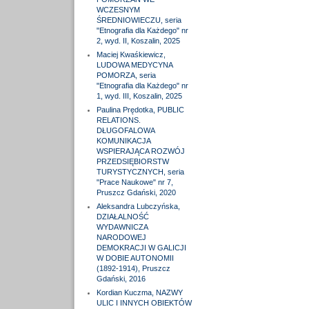
WCZESNYM
ŚREDNIOWIECZU, seria
"Etnografia dla Każdego" nr
2, wyd. II, Koszalin, 2025
Maciej Kwaśkiewicz,
LUDOWA MEDYCYNA
POMORZA, seria
"Etnografia dla Każdego" nr
1, wyd. III, Koszalin, 2025
Paulina Prędotka, PUBLIC
RELATIONS.
DŁUGOFALOWA
KOMUNIKACJA
WSPIERAJĄCA ROZWÓJ
PRZEDSIĘBIORSTW
TURYSTYCZNYCH, seria
"Prace Naukowe" nr 7,
Pruszcz Gdański, 2020
Aleksandra Lubczyńska,
DZIAŁALNOŚĆ
WYDAWNICZA
NARODOWEJ
DEMOKRACJI W GALICJI
W DOBIE AUTONOMII
(1892-1914), Pruszcz
Gdański, 2016
Kordian Kuczma, NAZWY
ULIC I INNYCH OBIEKTÓW