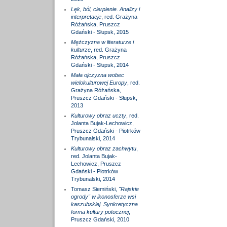
Lęk, ból, cierpienie. Analizy i
interpretacje
, red. Grażyna
Różańska, Pruszcz
Gdański - Słupsk, 2015
Mężczyzna w literaturze i
kulturze
, red. Grażyna
Różańska, Pruszcz
Gdański - Słupsk, 2014
Mała ojczyzna wobec
wielokulturowej Europy
, red.
Grażyna Różańska,
Pruszcz Gdański - Słupsk,
2013
Kulturowy obraz uczty
, red.
Jolanta Bujak-Lechowicz,
Pruszcz Gdański - Piotrków
Trybunalski, 2014
Kulturowy obraz zachwytu
,
red. Jolanta Bujak-
Lechowicz, Pruszcz
Gdański - Piotrków
Trybunalski, 2014
Tomasz Siemiński,
"Rajskie
ogrody" w ikonosferze wsi
kaszubskiej. Synkretyczna
forma kultury potocznej
,
Pruszcz Gdański, 2010