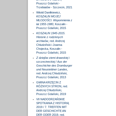
Pruszcz Gdański -
Trzebiatów - Szczecin, 2021
Witold Danilkiewicz,
KOSZALIN MOJEJ
MŁODOŚCI. Wspomnienia z
lat 1955-1980
, Koszalin -
Pruszcz Gdański, 2015
KOSZALIN 1945-2015.
Historie z rodzinnych
archiwów
, red. Andrzej
Chludziński i Joanna
Chojecka, Koszalin -
Pruszcz Gdański, 2015
Z dziejów ziemi drawskiej i
szczecineckiej / Aus der
Geschichte des Dramburger
und Neustettiner Landes
,
red. Andrzej Chludziński,
Pruszcz Gdański, 2013
GMINA KRZĘCIN Z
RÓŻNYCH STRON, red.
Andrzej Chludziński,
Pruszcz Gdański, 2019
VII NADODRZAŃSKIE
SPOTKANIA Z HISTORIĄ
2019 / 7. TREFFEN MIT
DER GESCHICHTE AN
DER ODER 2019, red.