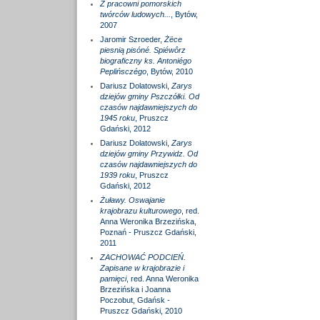
Z pracowni pomorskich
twórców ludowych...
, Bytów,
2007
Jaromir Szroeder,
Żëce
piesnią pisóné. Spiéwôrz
biograficzny ks. Antoniégo
Peplińsczégo
, Bytów, 2010
Dariusz Dolatowski,
Zarys
dziejów gminy Pszczółki. Od
czasów najdawniejszych do
1945 roku
, Pruszcz
Gdański, 2012
Dariusz Dolatowski,
Zarys
dziejów gminy Przywidz. Od
czasów najdawniejszych do
1939 roku
, Pruszcz
Gdański, 2012
Żuławy. Oswajanie
krajobrazu kulturowego
, red.
Anna Weronika Brzezińska,
Poznań - Pruszcz Gdański,
2011
ZACHOWAĆ PODCIEŃ.
Zapisane w krajobrazie i
pamięci
, red. Anna Weronika
Brzezińska i Joanna
Poczobut, Gdańsk -
Pruszcz Gdański, 2010