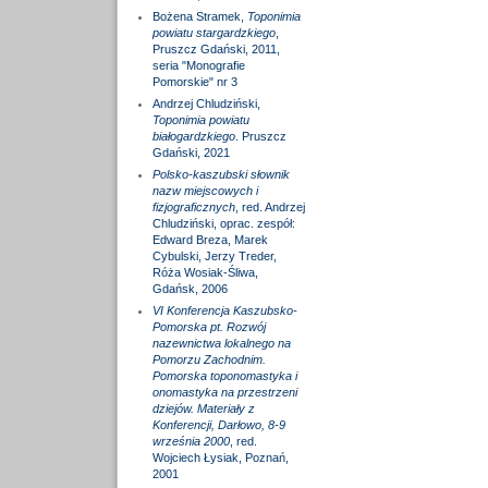
Bożena Stramek,
Toponimia
powiatu stargardzkiego
,
Pruszcz Gdański, 2011,
seria "Monografie
Pomorskie" nr 3
Andrzej Chludziński,
Toponimia powiatu
białogardzkiego
. Pruszcz
Gdański, 2021
Polsko-kaszubski słownik
nazw miejscowych i
fizjograficznych
, red. Andrzej
Chludziński, oprac. zespół:
Edward Breza, Marek
Cybulski, Jerzy Treder,
Róża Wosiak-Śliwa,
Gdańsk, 2006
VI Konferencja Kaszubsko-
Pomorska pt. Rozwój
nazewnictwa lokalnego na
Pomorzu Zachodnim.
Pomorska toponomastyka i
onomastyka na przestrzeni
dziejów. Materiały z
Konferencji, Darłowo, 8-9
września 2000
, red.
Wojciech Łysiak, Poznań,
2001