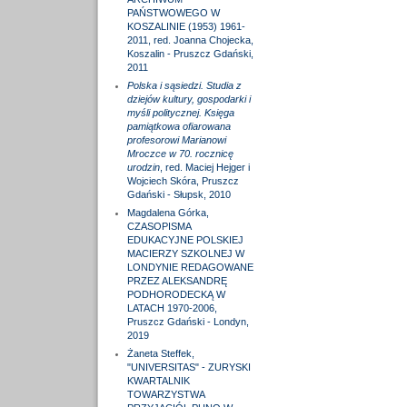
PAŃSTWOWEGO W
KOSZALINIE (1953) 1961-
2011, red. Joanna Chojecka,
Koszalin - Pruszcz Gdański,
2011
Polska i sąsiedzi. Studia z
dziejów kultury, gospodarki i
myśli politycznej. Księga
pamiątkowa ofiarowana
profesorowi Marianowi
Mroczce w 70. rocznicę
urodzin
, red. Maciej Hejger i
Wojciech Skóra, Pruszcz
Gdański - Słupsk, 2010
Magdalena Górka,
CZASOPISMA
EDUKACYJNE POLSKIEJ
MACIERZY SZKOLNEJ W
LONDYNIE REDAGOWANE
PRZEZ ALEKSANDRĘ
PODHORODECKĄ W
LATACH 1970-2006,
Pruszcz Gdański - Londyn,
2019
Żaneta Steffek,
"UNIVERSITAS" - ZURYSKI
KWARTALNIK
TOWARZYSTWA