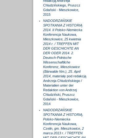
redakcją Andrzeja
Chludzińskiego, Pruszcz
Gdański - Mieszkowice,
2015
NADODRZAŃSKIE
SPOTKANIA Z HISTORIĄ
2014. II Polsko-Niemiecka
Konferencja Naukowa,
Mieszkowice, 25 kwietnia
2014 r. / TREFFEN MIT
DER GESCHICHTE AN
DER ODER 2014. 2.
Deutsch-Polnische
Wissenschaftliche
Konferenz, Mieszkowice
(Bärwalde Nm.), 25. April
2014
, materiały pod redakcją
Andrzeja Chludzińskiego /
Materialien unter der
Redaktion von Andrzej
Chludziński, Pruszcz
Gdański - Mieszkowice,
2014
NADODRZAŃSKIE
SPOTKANIA Z HISTORIĄ.
Polsko-Niemiecka
Konferencja Naukowa,
Czelin, gm. Mieszkowice, 2
marca 2013 r. / TREFFEN
MIT DER GESCHICHTE AN