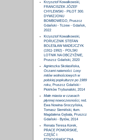
Krzysztof Kowalkowski,
FRANCISZEK JÓZEF
CHYLEWSKI - PILOT 300.
DYWIZJONU
BOMBOWEGO, Pruszcz
Gdański - Tczew - Gdańsk,
2022
Krzysztof Kowalkowski,
PORUCZNIK STEFAN
BOLESŁAW MADEJCZYK
(1911-1992) - POLSKI
LOTNIK NA OBCZYŹNIE,
Pruszcz Gdański, 2020
Agnieszka Skolasińska,
Oczami naiwności. Losy
mitów wolnościowych w
polskiej popkulturze po 1989
roku
, Pruszcz Gdański -
Piotrków Trybunalski, 2014
Małe miasta w czasach
płynnej nowoczesności
, red.
Ewa Nowina-Sroczyńska,
Tomasz Siemiński, tłum.
Magdalena Gębala, Pruszcz
Gdański - Bytów, 2014
Renata Teresa Korek,
PRACE POMORSKIE,
CZĘŚĆ I:
ETNOGRAFICZNA,