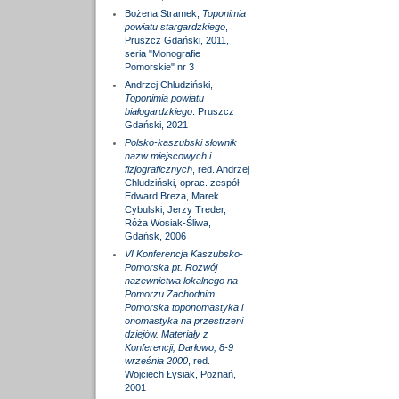
Bożena Stramek,
Toponimia
powiatu stargardzkiego
,
Pruszcz Gdański, 2011,
seria "Monografie
Pomorskie" nr 3
Andrzej Chludziński,
Toponimia powiatu
białogardzkiego
. Pruszcz
Gdański, 2021
Polsko-kaszubski słownik
nazw miejscowych i
fizjograficznych
, red. Andrzej
Chludziński, oprac. zespół:
Edward Breza, Marek
Cybulski, Jerzy Treder,
Róża Wosiak-Śliwa,
Gdańsk, 2006
VI Konferencja Kaszubsko-
Pomorska pt. Rozwój
nazewnictwa lokalnego na
Pomorzu Zachodnim.
Pomorska toponomastyka i
onomastyka na przestrzeni
dziejów. Materiały z
Konferencji, Darłowo, 8-9
września 2000
, red.
Wojciech Łysiak, Poznań,
2001