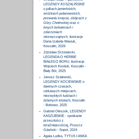
LEGENDY KOSZALIŃSKIE
o julkach jamieńskich,
wróżkach polanowskich,
porwaniu księcia, zbójcach z
Góry Chełmskiej oraz o
innych bohaterach i
zdarzeniach
niezwyczajnych
, ilustracje
Daria Izabela Wasiuk,
Koszalin, 2026
Zdzisław Drzewiecki,
LEGENDA O HERBIE
BIAŁEGO BORU, ilustracje
Wojciech Kostiuk, Koszalin -
Biały Bór, 2025
Janusz Szalewski,
LEGENDY KOCIEWSKIE o
dawnych czasach,
ciekawych miejscach,
niezwykłych ludziach i
dziwnych istotach, Koszalin
- Bobowo, 2025
Gabriel Oleszek, LEGENDY
KASZUBSKIE - spotkanie
przeszłości z
teraźniejszością, Pruszcz
Gdański - Sopot, 2024
Agata Ludka, TYTUS I ANKA