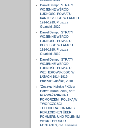
Daniel Dempc, STRATY
WOJENNE WŚRÓD
LUDNOŚCI POWIATU
KARTUSKIEGO W LATACH
1914-1919, Pruszcz
Gdański, 2020
Daniel Dempc, STRATY
WOJENNE WŚRÓD
LUDNOŚCI POWIATU
PUCKIEGO W LATACH
1914-1919, Pruszcz
Gdański, 2019
Daniel Dempc, STRATY
WOJENNE WŚRÓD
LUDNOŚCI POWIATU
WEJHEROWSKIEGO W
LATACH 1914-1919,
Pruszcz Gdański, 2018
"Zeszyty Kulickie / Külzer
Hefte", Kulice, 2010, nr 6:
ROZWAŻANIA NAD
POMORZEM I POLSKĄ W
TWÓRCZOŚCI
THEODORA FONTANE /
REFLEXIONEN ÜBER
POMMERN UND POLEN IM
WERK THEODOR
FONTANES, red. Lisaweta