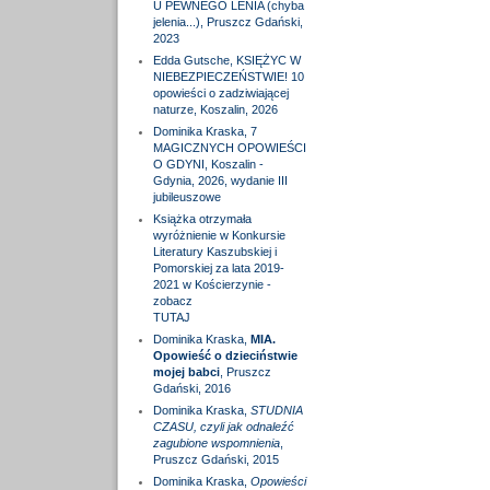
U PEWNEGO LENIA (chyba
jelenia...), Pruszcz Gdański,
2023
Edda Gutsche, KSIĘŻYC W
NIEBEZPIECZEŃSTWIE! 10
opowieści o zadziwiającej
naturze, Koszalin, 2026
Dominika Kraska, 7
MAGICZNYCH OPOWIEŚCI
O GDYNI, Koszalin -
Gdynia, 2026, wydanie III
jubileuszowe
Książka otrzymała
wyróżnienie w Konkursie
Literatury Kaszubskiej i
Pomorskiej za lata 2019-
2021 w Kościerzynie -
zobacz
TUTAJ
Dominika Kraska,
MIA.
Opowieść o dzieciństwie
mojej babci
, Pruszcz
Gdański, 2016
Dominika Kraska,
STUDNIA
CZASU, czyli jak odnaleźć
zagubione wspomnienia
,
Pruszcz Gdański, 2015
Dominika Kraska,
Opowieści