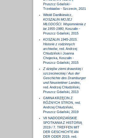
Pruszcz Gdański -
Trzebiatów - Szczecin, 2021
Witold Danilkiewicz,
KOSZALIN MOJEJ
MŁODOŚCI. Wspomnienia z
lat 1955-1980
, Koszalin -
Pruszcz Gdański, 2015
KOSZALIN 1945-2015.
Historie z rodzinnych
archiwów
, red. Andrzej
Chludziński i Joanna
Chojecka, Koszalin -
Pruszcz Gdański, 2015
Z dziejów ziemi drawskiej i
szczecineckiej / Aus der
Geschichte des Dramburger
und Neustettiner Landes
,
red. Andrzej Chludziński,
Pruszcz Gdański, 2013
GMINA KRZĘCIN Z
RÓŻNYCH STRON, red.
Andrzej Chludziński,
Pruszcz Gdański, 2019
VII NADODRZAŃSKIE
SPOTKANIA Z HISTORIĄ
2019 / 7. TREFFEN MIT
DER GESCHICHTE AN
DER ODER 2019, red.