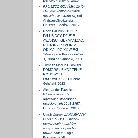
Darłowo - Sławno, 2013
PRUSZCZ GDAŃSKI 1945-
2015 we wspomnieniach
swoich mieszkańców
, red.
Andrzej Chludziński,
Pruszcz Gdański, 2015
Roch Pałubicki, BIBER-
PAŁUBICCY. DZIEJE
AWANSU I GERMANIZACJI
RODZINY POMORSKIEJ
OD XVIII DO XX WIEKU,
"Monografie Pomorskie" nr
4, Pruszcz Gdański, 2021
Tomasz Marcin Cisewski,
POMORSKIE KORZENIE.
RODOWÓD
OSSOWSKICH, Pruszcz
Gdański, 2023
Aleksander Pawelec,
Wspomnienia z lat
dojrzałości w czasach
powojennych 1945-1957
,
Pruszcz Gdański, 2015
Ulrich Dorow,
ZAPOMNIANA
PRZESZŁOŚĆ. Upadek
pomorskich majątków
rolnych na przykładzie
powiatu lęborskiego
,
Koszalin, 2026