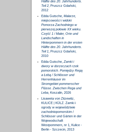
Hälfte des 20. Jahrhunderts.
Teil 2
, Pruszcz Gdański,
2012
Edda Gutsche,
Malarze,
miejscowości i widoki
Pomorza Zachodniego w
pierwszej połowie XX wieku.
Część 1 / Maler, Orte und
Landschaften in
Hinterpommern in der ersten
Hälfte des 20. Jahrhunderts.
Teil 1
, Pruszcz Gdański,
2010
Edda Gutsche,
Zamki i
dwory w dorzeczach rzek
pomorskich. Pomiędzy Regą
a Łebą / Schlösser und
Herrenhäuser im
Stromgebiet pommerscher
Flüsse. Zwischen Rega und
Leba
, Koszalin, 2026
Lisaweta von Zitzewitz,
KULICE | KÜLZ. Zamki i
ogrody w województwie
zachodniopomorskim /
Schlösser und Gärten in der
Wojewodschaft
Westpommern, nr 1, Kulice -
Berlin - Szczecin, 2013