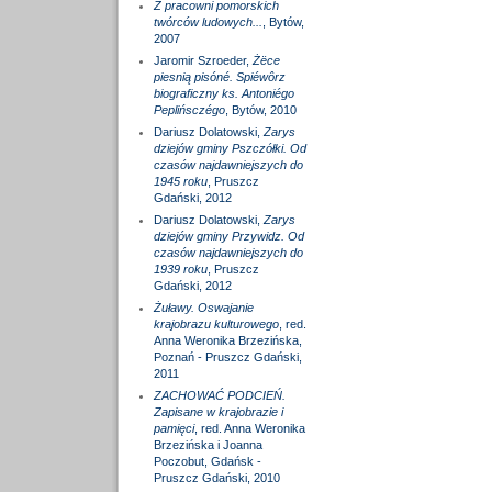
Z pracowni pomorskich
twórców ludowych...
, Bytów,
2007
Jaromir Szroeder,
Żëce
piesnią pisóné. Spiéwôrz
biograficzny ks. Antoniégo
Peplińsczégo
, Bytów, 2010
Dariusz Dolatowski,
Zarys
dziejów gminy Pszczółki. Od
czasów najdawniejszych do
1945 roku
, Pruszcz
Gdański, 2012
Dariusz Dolatowski,
Zarys
dziejów gminy Przywidz. Od
czasów najdawniejszych do
1939 roku
, Pruszcz
Gdański, 2012
Żuławy. Oswajanie
krajobrazu kulturowego
, red.
Anna Weronika Brzezińska,
Poznań - Pruszcz Gdański,
2011
ZACHOWAĆ PODCIEŃ.
Zapisane w krajobrazie i
pamięci
, red. Anna Weronika
Brzezińska i Joanna
Poczobut, Gdańsk -
Pruszcz Gdański, 2010