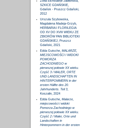
Zofia Eichstaedt-Jabłońska,
SZKICE GDAŃSKIE,
Gdańsk - Pruszcz Gdański,
2012
Urszula Szybowska,
Magdalena Madeja-Grzyb,
HERBARIA I FLORILEGIA
OD XV DO XVIII WIEKU ZE
ZBIORÓW PAN BIBLIOTEKI
GDAŃSKIEJ, Pruszcz
Gdański, 2021
Edda Gutsche,
MALARZE,
MIEJSCOWOŚCI I WIDOKI
POMORZA
ZACHODNIEGO w
pierwszej połowie XX wieku.
Część 3 / MALER, ORTE
UND LANDSCHAFTEN IN
HINTERPOMMERN in der
ersten Hälfte des 20.
Jahrhunderts. Teil 3
,
Koszalin, 2024
Edda Gutsche,
Malarze,
miejscowości i widoki
Pomorza Zachodniego w
pierwszej połowie XX wieku.
Część 2 / Maler, Orte und
Landschaften in
Hinterpommern in der ersten