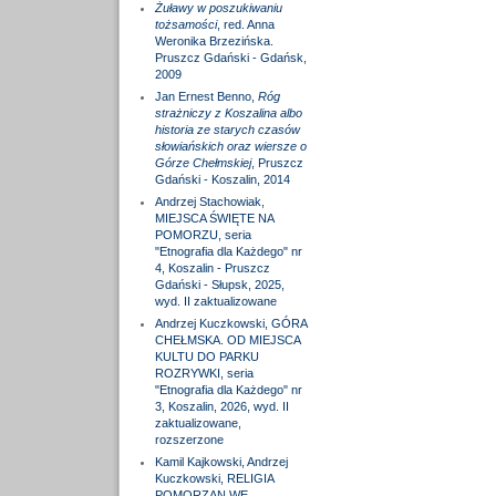
Żuławy w poszukiwaniu
tożsamości
, red. Anna
Weronika Brzezińska.
Pruszcz Gdański - Gdańsk,
2009
Jan Ernest Benno,
Róg
strażniczy z Koszalina albo
historia ze starych czasów
słowiańskich oraz wiersze o
Górze Chełmskiej
, Pruszcz
Gdański - Koszalin, 2014
Andrzej Stachowiak,
MIEJSCA ŚWIĘTE NA
POMORZU, seria
"Etnografia dla Każdego" nr
4, Koszalin - Pruszcz
Gdański - Słupsk, 2025,
wyd. II zaktualizowane
Andrzej Kuczkowski, GÓRA
CHEŁMSKA. OD MIEJSCA
KULTU DO PARKU
ROZRYWKI, seria
"Etnografia dla Każdego" nr
3, Koszalin, 2026, wyd. II
zaktualizowane,
rozszerzone
Kamil Kajkowski, Andrzej
Kuczkowski, RELIGIA
POMORZAN WE