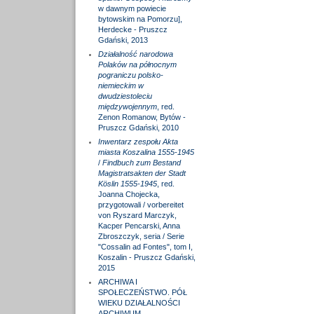
w dawnym powiecie
bytowskim na Pomorzu],
Herdecke - Pruszcz
Gdański, 2013
Działalność narodowa
Polaków na północnym
pograniczu polsko-
niemieckim w
dwudziestoleciu
międzywojennym
, red.
Zenon Romanow, Bytów -
Pruszcz Gdański, 2010
Inwentarz zespołu Akta
miasta Koszalina 1555-1945
/
Findbuch zum Bestand
Magistratsakten der Stadt
Köslin 1555-1945
, red.
Joanna Chojecka,
przygotowali / vorbereitet
von Ryszard Marczyk,
Kacper Pencarski, Anna
Zbroszczyk, seria / Serie
"Cossalin ad Fontes", tom I,
Koszalin - Pruszcz Gdański,
2015
ARCHIWA I
SPOŁECZEŃSTWO. PÓŁ
WIEKU DZIAŁALNOŚCI
ARCHIWUM