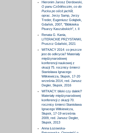
Hieronim Jarosz Derdowski,
O panu Czôrlińsczim, co do
Pucka po sécë jachôł
,
oprac. Jerzy Samp, Jerzy
Treder, Eugeniusz Gołąbek,
Gdańsk, 2007, "Biblioteka
Pisarzy Kaszubskich", t. II
Renata G. Kania,
LITERACKIE PRZYSTANKI,
Pruszcz Gdański, 2021
WITKACY 2014: co jeszcze
jest do odkrycia? Materiały
międzynarodowej
konferencji naukowej z
okazji 75. rocznicy śmierci
Stanisława Ignacego
Witkiewicza, Słupsk, 17-20
września 2014, red. Janusz
Degler, Słupsk, 2016
WITKACY: bliski czy daleki?
Materiały międzynarodowej
konferencji z okazji 70.
rocznicy śmierci Stanisława
Ignacego Witkiewicza,
Słupsk, 17-19 września
2009, red. Janusz Degler,
Słupsk, 2013
Anna Łozowska-
Patynowska,
Opowieść o