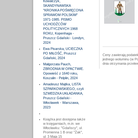
Kowalczyk,
SKANDYNAWSKA
"KRONIKA POŚWIĘCONA
SPRAWOM POLSKIM"
1971-1985. PISMO
UCHODŹCÓW
POLITYCZNYCH 1968
ROKU, Kopenhaga -
Pruszcz Gdański - Londyn,
2024
Ewa Pisarska, UCIECZKA
PO MIŁOŚĆ, Pruszcz
Ceny zawierają podatek
Gdański, 2024
jednego woluminu (w Po
dnia otrzymania przele
Małgorzata Pauch,
ZBRODNIA W OPACTWIE.
Opowieść z 1640 roku,
Koszalin - Pelplin, 2024
Amadeusz Majtka, LISTA
SZPARKOWSKIEGO, czyli
SZWEDZKA UKŁADANKA,
Pruszcz Gdański -
Włocławek - Warszawa,
2023
Książka jest dostępna także
w księgarniach, m.in. we
Włocławku: "Gdańscy", ul.
Promienna 1 B oraz "Żak",
ul. 3 Maja 15