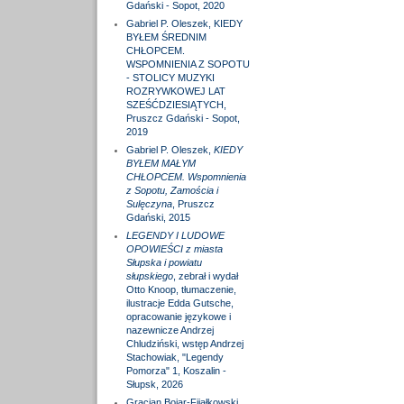
Gdański - Sopot, 2020
Gabriel P. Oleszek, KIEDY
BYŁEM ŚREDNIM
CHŁOPCEM.
WSPOMNIENIA Z SOPOTU
- STOLICY MUZYKI
ROZRYWKOWEJ LAT
SZEŚĆDZIESIĄTYCH,
Pruszcz Gdański - Sopot,
2019
Gabriel P. Oleszek,
KIEDY
BYŁEM MAŁYM
CHŁOPCEM. Wspomnienia
z Sopotu, Zamościa i
Sulęczyna
, Pruszcz
Gdański, 2015
LEGENDY I LUDOWE
OPOWIEŚCI z miasta
Słupska i powiatu
słupskiego
, zebrał i wydał
Otto Knoop, tłumaczenie,
ilustracje Edda Gutsche,
opracowanie językowe i
nazewnicze Andrzej
Chludziński, wstęp Andrzej
Stachowiak, "Legendy
Pomorza" 1, Koszalin -
Słupsk, 2026
Gracjan Bojar-Fijałkowski,