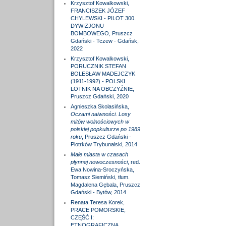
Krzysztof Kowalkowski,
FRANCISZEK JÓZEF
CHYLEWSKI - PILOT 300.
DYWIZJONU
BOMBOWEGO, Pruszcz
Gdański - Tczew - Gdańsk,
2022
Krzysztof Kowalkowski,
PORUCZNIK STEFAN
BOLESŁAW MADEJCZYK
(1911-1992) - POLSKI
LOTNIK NA OBCZYŹNIE,
Pruszcz Gdański, 2020
Agnieszka Skolasińska,
Oczami naiwności. Losy
mitów wolnościowych w
polskiej popkulturze po 1989
roku
, Pruszcz Gdański -
Piotrków Trybunalski, 2014
Małe miasta w czasach
płynnej nowoczesności
, red.
Ewa Nowina-Sroczyńska,
Tomasz Siemiński, tłum.
Magdalena Gębala, Pruszcz
Gdański - Bytów, 2014
Renata Teresa Korek,
PRACE POMORSKIE,
CZĘŚĆ I:
ETNOGRAFICZNA,