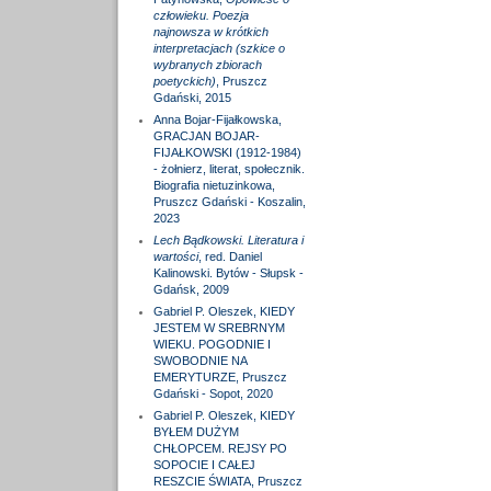
człowieku. Poezja
najnowsza w krótkich
interpretacjach (szkice o
wybranych zbiorach
poetyckich)
, Pruszcz
Gdański, 2015
Anna Bojar-Fijałkowska,
GRACJAN BOJAR-
FIJAŁKOWSKI (1912-1984)
- żołnierz, literat, społecznik.
Biografia nietuzinkowa,
Pruszcz Gdański - Koszalin,
2023
Lech Bądkowski. Literatura i
wartości
, red. Daniel
Kalinowski. Bytów - Słupsk -
Gdańsk, 2009
Gabriel P. Oleszek, KIEDY
JESTEM W SREBRNYM
WIEKU. POGODNIE I
SWOBODNIE NA
EMERYTURZE, Pruszcz
Gdański - Sopot, 2020
Gabriel P. Oleszek, KIEDY
BYŁEM DUŻYM
CHŁOPCEM. REJSY PO
SOPOCIE I CAŁEJ
RESZCIE ŚWIATA, Pruszcz