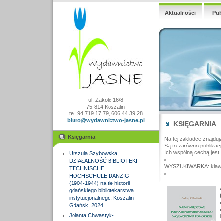
Aktualności
Pub
ul. Zakole 16/8
75-814 Koszalin
tel. 94 719 17 79, 606 44 39 28
biuro@wydawnictwo-jasne.pl
KSIĘGARNIA
Księgarnia
Na tej zakładce znajduj
Są to zarówno publikac
Ich wspólną cechą jest 
Urszula Szybowska,
DZIAŁALNOŚĆ BIBLIOTEKI
WYSZUKIWARKA: klawisz
TECHNISCHE
HOCHSCHULE DANZIG
(1904-1944) na tle historii
gdańskiego bibliotekarstwa
instytucjonalnego, Koszalin -
Gdańsk, 2024
Jolanta Chwastyk-