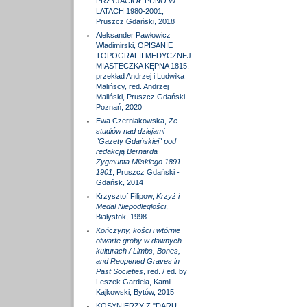
PRZYJACIÓŁ PUNO W
LATACH 1980-2001,
Pruszcz Gdański, 2018
Aleksander Pawłowicz
Władimirski, OPISANIE
TOPOGRAFII MEDYCZNEJ
MIASTECZKA KĘPNA 1815,
przekład Andrzej i Ludwika
Malińscy, red. Andrzej
Maliński, Pruszcz Gdański -
Poznań, 2020
Ewa Czerniakowska,
Ze
studiów nad dziejami
"Gazety Gdańskiej" pod
redakcją Bernarda
Zygmunta Milskiego 1891-
1901
, Pruszcz Gdański -
Gdańsk, 2014
Krzysztof Filipow,
Krzyż i
Medal Niepodległości
,
Białystok, 1998
Kończyny, kości i wtórnie
otwarte groby w dawnych
kulturach / Limbs, Bones,
and Reopened Graves in
Past Societies
, red. / ed. by
Leszek Gardeła, Kamil
Kajkowski, Bytów, 2015
KOSYNIERZY Z "DARU