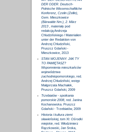
DER ODER. Deutsch-
Polnische Wissenschaftliche
Konferenz, Czelin (Zellin),
Gem. Mieszkowice
(Bärwalde Nm.), 2. März
2013
, materiały pod
redakcją Andrzeja
Chludzińskiego / Materialien
unter der Redaktion von
Andrzej Chludziński,
Pruszcz Gdański -
Mieszkowice, 2013
STAN WOJENNY. JAK TY
TO PAMIĘTASZ?
Wspomnienia mieszkańców
województwa
zachodniopomorskiego
, red.
Andrzej Chludziński, wstęp
Małgorzata Machałek,
Pruszcz Gdański, 2009
Trzebiatów - spotkania
pomorskie 2008
, red. Janina
Kochanowska. Pruszcz
Gdański - Trzebiatów, 2009
Historia i kultura ziemi
sławieńskiej
, tom XI:
Ośrodki
miejskie
, red. Włodzimierz
Rączkowski, Jan Sroka,