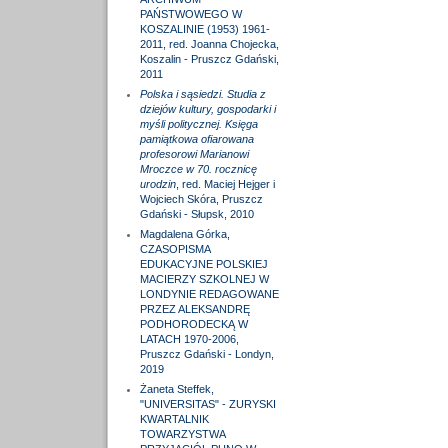
PAŃSTWOWEGO W
KOSZALINIE (1953) 1961-
2011, red. Joanna Chojecka,
Koszalin - Pruszcz Gdański,
2011
Polska i sąsiedzi. Studia z
dziejów kultury, gospodarki i
myśli politycznej. Księga
pamiątkowa ofiarowana
profesorowi Marianowi
Mroczce w 70. rocznicę
urodzin
, red. Maciej Hejger i
Wojciech Skóra, Pruszcz
Gdański - Słupsk, 2010
Magdalena Górka,
CZASOPISMA
EDUKACYJNE POLSKIEJ
MACIERZY SZKOLNEJ W
LONDYNIE REDAGOWANE
PRZEZ ALEKSANDRĘ
PODHORODECKĄ W
LATACH 1970-2006,
Pruszcz Gdański - Londyn,
2019
Żaneta Steffek,
"UNIVERSITAS" - ZURYSKI
KWARTALNIK
TOWARZYSTWA