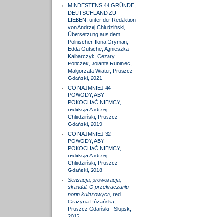
MINDESTENS 44 GRÜNDE,
DEUTSCHLAND ZU
LIEBEN, unter der Redaktion
von Andrzej Chludziński,
Übersetzung aus dem
Polnischen Ilona Gryman,
Edda Gutsche, Agnieszka
Kalbarczyk, Cezary
Ponczek, Jolanta Rubiniec,
Małgorzata Wiater, Pruszcz
Gdański, 2021
CO NAJMNIEJ 44
POWODY, ABY
POKOCHAĆ NIEMCY,
redakcja Andrzej
Chludziński, Pruszcz
Gdański, 2019
CO NAJMNIEJ 32
POWODY, ABY
POKOCHAĆ NIEMCY,
redakcja Andrzej
Chludziński, Pruszcz
Gdański, 2018
Sensacja, prowokacja,
skandal. O przekraczaniu
norm kulturowych
, red.
Grażyna Różańska,
Pruszcz Gdański - Słupsk,
2016