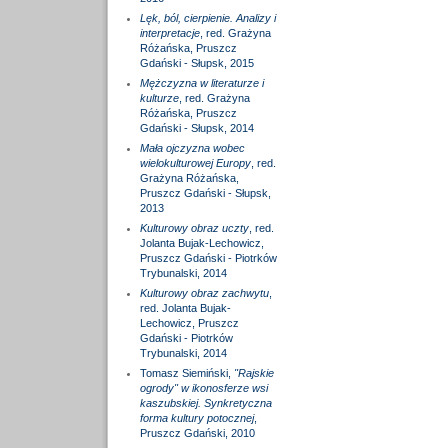
Lęk, ból, cierpienie. Analizy i
interpretacje
, red. Grażyna
Różańska, Pruszcz
Gdański - Słupsk, 2015
Mężczyzna w literaturze i
kulturze
, red. Grażyna
Różańska, Pruszcz
Gdański - Słupsk, 2014
Mała ojczyzna wobec
wielokulturowej Europy
, red.
Grażyna Różańska,
Pruszcz Gdański - Słupsk,
2013
Kulturowy obraz uczty
, red.
Jolanta Bujak-Lechowicz,
Pruszcz Gdański - Piotrków
Trybunalski, 2014
Kulturowy obraz zachwytu
,
red. Jolanta Bujak-
Lechowicz, Pruszcz
Gdański - Piotrków
Trybunalski, 2014
Tomasz Siemiński,
"Rajskie
ogrody" w ikonosferze wsi
kaszubskiej. Synkretyczna
forma kultury potocznej
,
Pruszcz Gdański, 2010