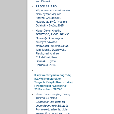
von Zitzewitz
PRZED 1945 PO.
Wspomnienia mieszkańców
ziemi bytowskiej
, red.
Andrzej Chludziński,
Małgorzata Ryś, Pruszcz
Gdański - Bytów, 2015
Klaus-Dieter Kreplin,
JEDZENIE, PICIE, SPANIE.
Gospody i karczmy w
dawnym powiecie
bytowskim (do 1945 roku)
,
tłum. Monika Dąbrowska-
Piesik, red. Andrzej
Chludziński, Pruszcz
Gdański - Bytów -
Herdecke, 2016
Książka otrzymała nagrodę
na XVII Kościerskich
Targach Książki Kaszubskiej
i Pomorskiej "Costerina"
2016 - zobacz
TUTAJ
Klaus-Dieter Kreplin,
Essen,
Trinken, Schlafen.
Gastgeber und Wirte im
ehemaligen Kreis Bütow in
Pommern
[Jedzenie, picie,
spanie. Gospody i karczmy