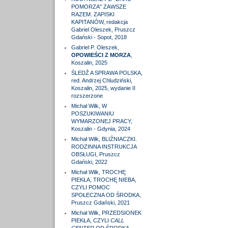
POMORZA" ZAWSZE
RAZEM. ZAPISKI
KAPITANÓW, redakcja
Gabriel Oleszek, Pruszcz
Gdański - Sopot, 2018
Gabriel P. Oleszek,
OPOWIEŚCI Z MORZA
,
Koszalin, 2025
ŚLEDŹ A SPRAWA POLSKA,
red. Andrzej Chludziński,
Koszalin, 2025, wydanie II
rozszerzone
Michał Wilk, W
POSZUKIWANIU
WYMARZONEJ PRACY,
Koszalin - Gdynia, 2024
Michał Wilk, BLIŹNIACZKI.
RODZINNA INSTRUKCJA
OBSŁUGI, Pruszcz
Gdański, 2022
Michał Wilk, TROCHĘ
PIEKŁA, TROCHĘ NIEBA,
CZYLI POMOC
SPOŁECZNA OD ŚRODKA,
Pruszcz Gdański, 2021
Michał Wilk, PRZEDSIONEK
PIEKŁA, CZYLI
CALL