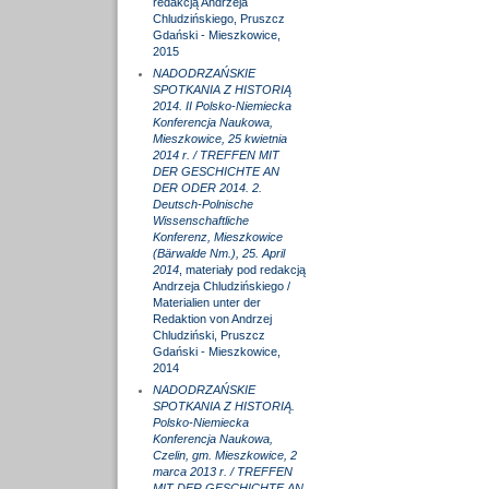
redakcją Andrzeja
Chludzińskiego, Pruszcz
Gdański - Mieszkowice,
2015
NADODRZAŃSKIE
SPOTKANIA Z HISTORIĄ
2014. II Polsko-Niemiecka
Konferencja Naukowa,
Mieszkowice, 25 kwietnia
2014 r. / TREFFEN MIT
DER GESCHICHTE AN
DER ODER 2014. 2.
Deutsch-Polnische
Wissenschaftliche
Konferenz, Mieszkowice
(Bärwalde Nm.), 25. April
2014
, materiały pod redakcją
Andrzeja Chludzińskiego /
Materialien unter der
Redaktion von Andrzej
Chludziński, Pruszcz
Gdański - Mieszkowice,
2014
NADODRZAŃSKIE
SPOTKANIA Z HISTORIĄ.
Polsko-Niemiecka
Konferencja Naukowa,
Czelin, gm. Mieszkowice, 2
marca 2013 r. / TREFFEN
MIT DER GESCHICHTE AN