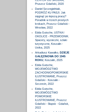
CENTER
OD ŚRODKA,
Pruszcz Gdański, 2020
Daniel Szczegielniak,
PODRÓŻ KU PASJI. Jak
sięgnąć po lepszą pracę?
Poradnik w trzech prostych
krokach, Pruszcz Gdański -
Wrocław, 2022
Edda Gutsche, USTKA I
OKOLICE - PRZEWODNIK.
Spacery, wycieczki, szlaki
turystyczne, Koszalin -
Ustka, 2025
Arkadiusz Kawałko,
DZIEJE
GAŁĘZINOWA DO 1945
ROKU
, Koszalin, 2025
Edda Gutsche,
WOJEWÓDZTWO
ZACHODNIOPOMORSKIE
ILUSTROWANE, Pruszcz
Gdański - Koszalin -
Szczecin, 2022
Edda Gutsche,
WOJEWÓDZTWO
POMORSKIE
ILUSTROWANE, Pruszcz
Gdański - Słupsk - Gdańsk,
2022