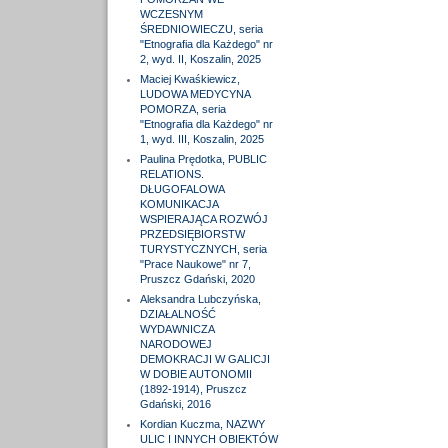
WCZESNYM
ŚREDNIOWIECZU, seria
"Etnografia dla Każdego" nr
2, wyd. II, Koszalin, 2025
Maciej Kwaśkiewicz,
LUDOWA MEDYCYNA
POMORZA, seria
"Etnografia dla Każdego" nr
1, wyd. III, Koszalin, 2025
Paulina Prędotka, PUBLIC
RELATIONS.
DŁUGOFALOWA
KOMUNIKACJA
WSPIERAJĄCA ROZWÓJ
PRZEDSIĘBIORSTW
TURYSTYCZNYCH, seria
"Prace Naukowe" nr 7,
Pruszcz Gdański, 2020
Aleksandra Lubczyńska,
DZIAŁALNOŚĆ
WYDAWNICZA
NARODOWEJ
DEMOKRACJI W GALICJI
W DOBIE AUTONOMII
(1892-1914), Pruszcz
Gdański, 2016
Kordian Kuczma, NAZWY
ULIC I INNYCH OBIEKTÓW