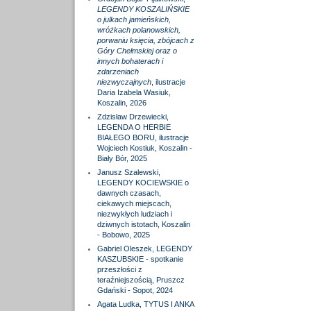
LEGENDY KOSZALIŃSKIE
o julkach jamieńskich,
wróżkach polanowskich,
porwaniu księcia, zbójcach z
Góry Chełmskiej oraz o
innych bohaterach i
zdarzeniach
niezwyczajnych
, ilustracje
Daria Izabela Wasiuk,
Koszalin, 2026
Zdzisław Drzewiecki,
LEGENDA O HERBIE
BIAŁEGO BORU, ilustracje
Wojciech Kostiuk, Koszalin -
Biały Bór, 2025
Janusz Szalewski,
LEGENDY KOCIEWSKIE o
dawnych czasach,
ciekawych miejscach,
niezwykłych ludziach i
dziwnych istotach, Koszalin
- Bobowo, 2025
Gabriel Oleszek, LEGENDY
KASZUBSKIE - spotkanie
przeszłości z
teraźniejszością, Pruszcz
Gdański - Sopot, 2024
Agata Ludka, TYTUS I ANKA