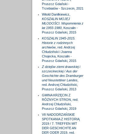
Pruszcz Gdański -
Trzebiatów - Szczecin, 2021
Witold Danilkiewicz,
KOSZALIN MOJEJ
MŁODOŚCI. Wspomnienia z
lat 1955-1980
, Koszalin -
Pruszcz Gdański, 2015
KOSZALIN 1945-2015.
Historie z rodzinnych
archiwów
, red. Andrzej
Chludziński i Joanna
Chojecka, Koszalin -
Pruszcz Gdański, 2015
Z dziejów ziemi drawskiej i
szczecineckiej / Aus der
Geschichte des Dramburger
und Neustettiner Landes
,
red. Andrzej Chludziński,
Pruszcz Gdański, 2013
GMINA KRZĘCIN Z
RÓŻNYCH STRON, red.
Andrzej Chludziński,
Pruszcz Gdański, 2019
VII NADODRZAŃSKIE
SPOTKANIA Z HISTORIĄ
2019 / 7. TREFFEN MIT
DER GESCHICHTE AN
DER ODER 2019, red.