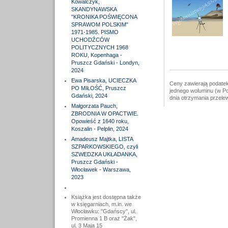
Kowalczyk,
SKANDYNAWSKA
"KRONIKA POŚWIĘCONA
SPRAWOM POLSKIM"
1971-1985. PISMO
UCHODŹCÓW
POLITYCZNYCH 1968
ROKU, Kopenhaga -
Pruszcz Gdański - Londyn,
2024
Ewa Pisarska, UCIECZKA
Ceny zawierają podatek
PO MIŁOŚĆ, Pruszcz
jednego woluminu (w Po
Gdański, 2024
dnia otrzymania przele
Małgorzata Pauch,
ZBRODNIA W OPACTWIE.
Opowieść z 1640 roku,
Koszalin - Pelplin, 2024
Amadeusz Majtka, LISTA
SZPARKOWSKIEGO, czyli
SZWEDZKA UKŁADANKA,
Pruszcz Gdański -
Włocławek - Warszawa,
2023
Książka jest dostępna także
w księgarniach, m.in. we
Włocławku: "Gdańscy", ul.
Promienna 1 B oraz "Żak",
ul. 3 Maja 15