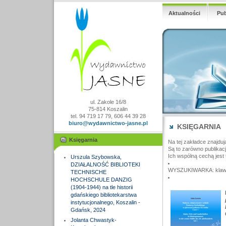
Aktualności
Pub
ul. Zakole 16/8
75-814 Koszalin
tel. 94 719 17 79, 606 44 39 28
biuro@wydawnictwo-jasne.pl
KSIĘGARNIA
Księgarnia
Na tej zakładce znajduj
Są to zarówno publikac
Ich wspólną cechą jest 
Urszula Szybowska,
DZIAŁALNOŚĆ BIBLIOTEKI
WYSZUKIWARKA: klawisz
TECHNISCHE
HOCHSCHULE DANZIG
(1904-1944) na tle historii
gdańskiego bibliotekarstwa
instytucjonalnego, Koszalin -
Gdańsk, 2024
Jolanta Chwastyk-