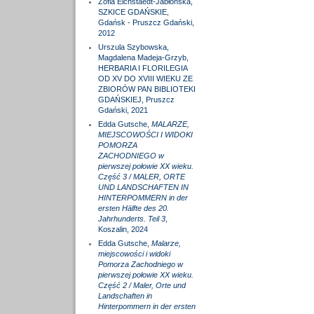
Zofia Eichstaedt-Jabłońska,
SZKICE GDAŃSKIE,
Gdańsk - Pruszcz Gdański,
2012
Urszula Szybowska,
Magdalena Madeja-Grzyb,
HERBARIA I FLORILEGIA
OD XV DO XVIII WIEKU ZE
ZBIORÓW PAN BIBLIOTEKI
GDAŃSKIEJ, Pruszcz
Gdański, 2021
Edda Gutsche,
MALARZE,
MIEJSCOWOŚCI I WIDOKI
POMORZA
ZACHODNIEGO w
pierwszej połowie XX wieku.
Część 3 / MALER, ORTE
UND LANDSCHAFTEN IN
HINTERPOMMERN in der
ersten Hälfte des 20.
Jahrhunderts. Teil 3
,
Koszalin, 2024
Edda Gutsche,
Malarze,
miejscowości i widoki
Pomorza Zachodniego w
pierwszej połowie XX wieku.
Część 2 / Maler, Orte und
Landschaften in
Hinterpommern in der ersten