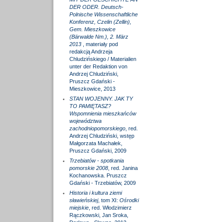
DER ODER. Deutsch-
Polnische Wissenschaftliche
Konferenz, Czelin (Zellin),
Gem. Mieszkowice
(Bärwalde Nm.), 2. März
2013
, materiały pod
redakcją Andrzeja
Chludzińskiego / Materialien
unter der Redaktion von
Andrzej Chludziński,
Pruszcz Gdański -
Mieszkowice, 2013
STAN WOJENNY. JAK TY
TO PAMIĘTASZ?
Wspomnienia mieszkańców
województwa
zachodniopomorskiego
, red.
Andrzej Chludziński, wstęp
Małgorzata Machałek,
Pruszcz Gdański, 2009
Trzebiatów - spotkania
pomorskie 2008
, red. Janina
Kochanowska. Pruszcz
Gdański - Trzebiatów, 2009
Historia i kultura ziemi
sławieńskiej
, tom XI:
Ośrodki
miejskie
, red. Włodzimierz
Rączkowski, Jan Sroka,