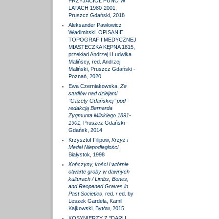
PRZYJACIÓŁ PUNO W
LATACH 1980-2001,
Pruszcz Gdański, 2018
Aleksander Pawłowicz
Władimirski, OPISANIE
TOPOGRAFII MEDYCZNEJ
MIASTECZKA KĘPNA 1815,
przekład Andrzej i Ludwika
Malińscy, red. Andrzej
Maliński, Pruszcz Gdański -
Poznań, 2020
Ewa Czerniakowska,
Ze
studiów nad dziejami
"Gazety Gdańskiej" pod
redakcją Bernarda
Zygmunta Milskiego 1891-
1901
, Pruszcz Gdański -
Gdańsk, 2014
Krzysztof Filipow,
Krzyż i
Medal Niepodległości
,
Białystok, 1998
Kończyny, kości i wtórnie
otwarte groby w dawnych
kulturach / Limbs, Bones,
and Reopened Graves in
Past Societies
, red. / ed. by
Leszek Gardeła, Kamil
Kajkowski, Bytów, 2015
KOSYNIERZY Z "DARU