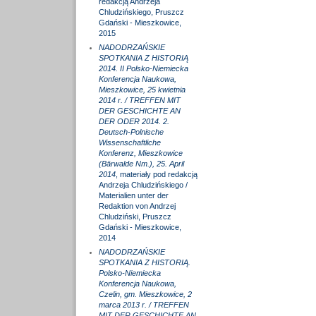
redakcją Andrzeja
Chludzińskiego, Pruszcz
Gdański - Mieszkowice,
2015
NADODRZAŃSKIE
SPOTKANIA Z HISTORIĄ
2014. II Polsko-Niemiecka
Konferencja Naukowa,
Mieszkowice, 25 kwietnia
2014 r. / TREFFEN MIT
DER GESCHICHTE AN
DER ODER 2014. 2.
Deutsch-Polnische
Wissenschaftliche
Konferenz, Mieszkowice
(Bärwalde Nm.), 25. April
2014
, materiały pod redakcją
Andrzeja Chludzińskiego /
Materialien unter der
Redaktion von Andrzej
Chludziński, Pruszcz
Gdański - Mieszkowice,
2014
NADODRZAŃSKIE
SPOTKANIA Z HISTORIĄ.
Polsko-Niemiecka
Konferencja Naukowa,
Czelin, gm. Mieszkowice, 2
marca 2013 r. / TREFFEN
MIT DER GESCHICHTE AN