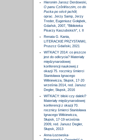
Hieronim Jarosz Derdowski,
O panu Czôrlińsczim, co do
Pucka po sécë jachôł
,
oprac. Jerzy Samp, Jerzy
Treder, Eugeniusz Gołąbek,
Gdańsk, 2007, "Biblioteka
Pisarzy Kaszubskich", t. II
Renata G. Kania,
LITERACKIE PRZYSTANKI,
Pruszcz Gdański, 2021
WITKACY 2014: co jeszcze
jest do odkrycia? Materiały
międzynarodowej
konferencji naukowej z
okazji 75. rocznicy śmierci
Stanisława Ignacego
Witkiewicza, Słupsk, 17-20
września 2014, red. Janusz
Degler, Słupsk, 2016
WITKACY: bliski czy daleki?
Materiały międzynarodowej
konferencji z okazji 70.
rocznicy śmierci Stanisława
Ignacego Witkiewicza,
Słupsk, 17-19 września
2009, red. Janusz Degler,
Słupsk, 2013
Anna Łozowska-
Patynowska,
Opowieść o