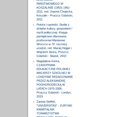
PAŃSTWOWEGO W
KOSZALINIE (1953) 1961-
2011, red. Joanna Chojecka,
Koszalin - Pruszcz Gdański,
2011
Polska i sąsiedzi. Studia z
dziejów kultury, gospodarki i
myśli politycznej. Księga
pamiątkowa ofiarowana
profesorowi Marianowi
Mroczce w 70. rocznicę
urodzin
, red. Maciej Hejger i
Wojciech Skóra, Pruszcz
Gdański - Słupsk, 2010
Magdalena Górka,
CZASOPISMA
EDUKACYJNE POLSKIEJ
MACIERZY SZKOLNEJ W
LONDYNIE REDAGOWANE
PRZEZ ALEKSANDRĘ
PODHORODECKĄ W
LATACH 1970-2006,
Pruszcz Gdański - Londyn,
2019
Żaneta Steffek,
"UNIVERSITAS" - ZURYSKI
KWARTALNIK
TOWARZYSTWA