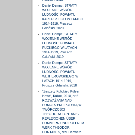
Daniel Dempc, STRATY
WOJENNE WŚRÓD
LUDNOŚCI POWIATU
KARTUSKIEGO W LATACH
1914-1919, Pruszcz
Gdański, 2020
Daniel Dempc, STRATY
WOJENNE WŚRÓD
LUDNOŚCI POWIATU
PUCKIEGO W LATACH
1914-1919, Pruszcz
Gdański, 2019
Daniel Dempc, STRATY
WOJENNE WŚRÓD
LUDNOŚCI POWIATU
WEJHEROWSKIEGO W
LATACH 1914-1919,
Pruszcz Gdański, 2018
"Zeszyty Kulickie / Külzer
Hefte", Kulice, 2010, nr 6:
ROZWAŻANIA NAD
POMORZEM I POLSKĄ W
TWÓRCZOŚCI
THEODORA FONTANE /
REFLEXIONEN ÜBER
POMMERN UND POLEN IM
WERK THEODOR
FONTANES, red. Lisaweta