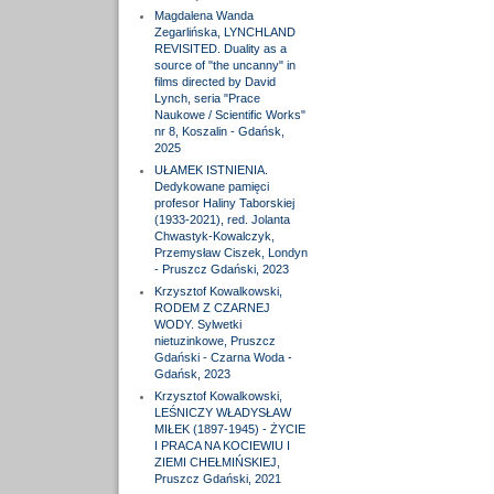
Magdalena Wanda
Zegarlińska, LYNCHLAND
REVISITED. Duality as a
source of "the uncanny" in
films directed by David
Lynch, seria "Prace
Naukowe / Scientific Works"
nr 8, Koszalin - Gdańsk,
2025
UŁAMEK ISTNIENIA.
Dedykowane pamięci
profesor Haliny Taborskiej
(1933-2021), red. Jolanta
Chwastyk-Kowalczyk,
Przemysław Ciszek, Londyn
- Pruszcz Gdański, 2023
Krzysztof Kowalkowski,
RODEM Z CZARNEJ
WODY. Sylwetki
nietuzinkowe, Pruszcz
Gdański - Czarna Woda -
Gdańsk, 2023
Krzysztof Kowalkowski,
LEŚNICZY WŁADYSŁAW
MIŁEK (1897-1945) - ŻYCIE
I PRACA NA KOCIEWIU I
ZIEMI CHEŁMIŃSKIEJ,
Pruszcz Gdański, 2021