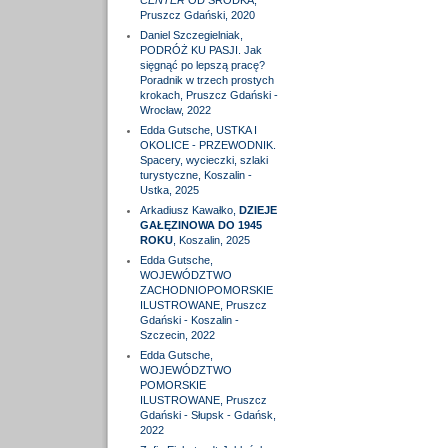
CENTER
OD ŚRODKA,
Pruszcz Gdański, 2020
Daniel Szczegielniak,
PODRÓŻ KU PASJI. Jak
sięgnąć po lepszą pracę?
Poradnik w trzech prostych
krokach, Pruszcz Gdański -
Wrocław, 2022
Edda Gutsche, USTKA I
OKOLICE - PRZEWODNIK.
Spacery, wycieczki, szlaki
turystyczne, Koszalin -
Ustka, 2025
Arkadiusz Kawałko,
DZIEJE
GAŁĘZINOWA DO 1945
ROKU
, Koszalin, 2025
Edda Gutsche,
WOJEWÓDZTWO
ZACHODNIOPOMORSKIE
ILUSTROWANE, Pruszcz
Gdański - Koszalin -
Szczecin, 2022
Edda Gutsche,
WOJEWÓDZTWO
POMORSKIE
ILUSTROWANE, Pruszcz
Gdański - Słupsk - Gdańsk,
2022