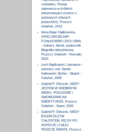
człowieku. Poezja
najnowsza w krótkich
interpretacjach (szkice o
wybranych zbiorach
poetyckich)
, Pruszcz
Gdański, 2015
Anna Bojar-Fijałkowska,
GRACJAN BOJAR-
FIJAŁKOWSKI (1912-1984)
- żołnierz, literat, społecznik.
Biografia nietuzinkowa,
Pruszcz Gdański - Koszalin,
2023
Lech Bądkowski. Literatura i
wartości
, red. Daniel
Kalinowski. Bytów - Słupsk -
Gdańsk, 2009
Gabriel P. Oleszek, KIEDY
JESTEM W SREBRNYM
WIEKU. POGODNIE I
SWOBODNIE NA
EMERYTURZE, Pruszcz
Gdański - Sopot, 2020
Gabriel P. Oleszek, KIEDY
BYŁEM DUŻYM
CHŁOPCEM. REJSY PO
SOPOCIE I CAŁEJ
RESZCIE ŚWIATA, Pruszcz