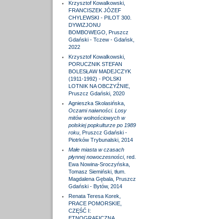
Krzysztof Kowalkowski,
FRANCISZEK JÓZEF
CHYLEWSKI - PILOT 300.
DYWIZJONU
BOMBOWEGO, Pruszcz
Gdański - Tczew - Gdańsk,
2022
Krzysztof Kowalkowski,
PORUCZNIK STEFAN
BOLESŁAW MADEJCZYK
(1911-1992) - POLSKI
LOTNIK NA OBCZYŹNIE,
Pruszcz Gdański, 2020
Agnieszka Skolasińska,
Oczami naiwności. Losy
mitów wolnościowych w
polskiej popkulturze po 1989
roku
, Pruszcz Gdański -
Piotrków Trybunalski, 2014
Małe miasta w czasach
płynnej nowoczesności
, red.
Ewa Nowina-Sroczyńska,
Tomasz Siemiński, tłum.
Magdalena Gębala, Pruszcz
Gdański - Bytów, 2014
Renata Teresa Korek,
PRACE POMORSKIE,
CZĘŚĆ I:
ETNOGRAFICZNA,