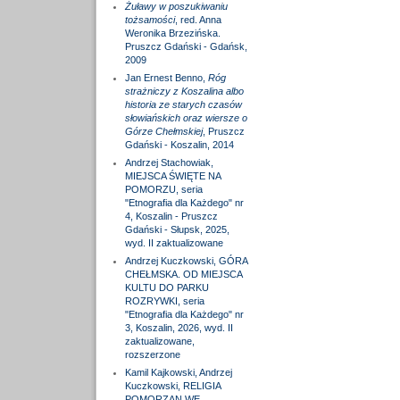
Żuławy w poszukiwaniu
tożsamości
, red. Anna
Weronika Brzezińska.
Pruszcz Gdański - Gdańsk,
2009
Jan Ernest Benno,
Róg
strażniczy z Koszalina albo
historia ze starych czasów
słowiańskich oraz wiersze o
Górze Chełmskiej
, Pruszcz
Gdański - Koszalin, 2014
Andrzej Stachowiak,
MIEJSCA ŚWIĘTE NA
POMORZU, seria
"Etnografia dla Każdego" nr
4, Koszalin - Pruszcz
Gdański - Słupsk, 2025,
wyd. II zaktualizowane
Andrzej Kuczkowski, GÓRA
CHEŁMSKA. OD MIEJSCA
KULTU DO PARKU
ROZRYWKI, seria
"Etnografia dla Każdego" nr
3, Koszalin, 2026, wyd. II
zaktualizowane,
rozszerzone
Kamil Kajkowski, Andrzej
Kuczkowski, RELIGIA
POMORZAN WE