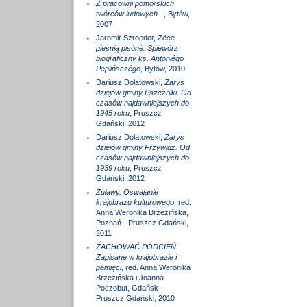
Z pracowni pomorskich
twórców ludowych...
, Bytów,
2007
Jaromir Szroeder,
Żëce
piesnią pisóné. Spiéwôrz
biograficzny ks. Antoniégo
Peplińsczégo
, Bytów, 2010
Dariusz Dolatowski,
Zarys
dziejów gminy Pszczółki. Od
czasów najdawniejszych do
1945 roku
, Pruszcz
Gdański, 2012
Dariusz Dolatowski,
Zarys
dziejów gminy Przywidz. Od
czasów najdawniejszych do
1939 roku
, Pruszcz
Gdański, 2012
Żuławy. Oswajanie
krajobrazu kulturowego
, red.
Anna Weronika Brzezińska,
Poznań - Pruszcz Gdański,
2011
ZACHOWAĆ PODCIEŃ.
Zapisane w krajobrazie i
pamięci
, red. Anna Weronika
Brzezińska i Joanna
Poczobut, Gdańsk -
Pruszcz Gdański, 2010