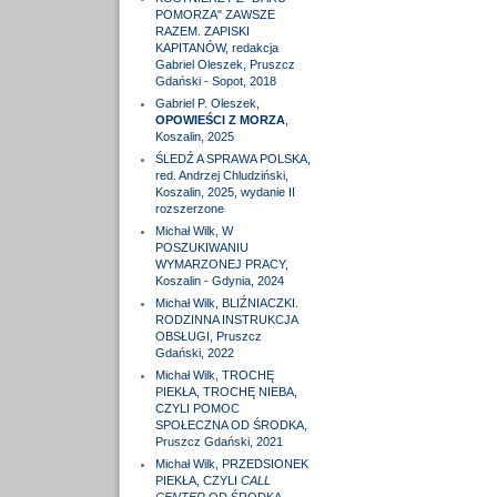
POMORZA" ZAWSZE
RAZEM. ZAPISKI
KAPITANÓW, redakcja
Gabriel Oleszek, Pruszcz
Gdański - Sopot, 2018
Gabriel P. Oleszek,
OPOWIEŚCI Z MORZA
,
Koszalin, 2025
ŚLEDŹ A SPRAWA POLSKA,
red. Andrzej Chludziński,
Koszalin, 2025, wydanie II
rozszerzone
Michał Wilk, W
POSZUKIWANIU
WYMARZONEJ PRACY,
Koszalin - Gdynia, 2024
Michał Wilk, BLIŹNIACZKI.
RODZINNA INSTRUKCJA
OBSŁUGI, Pruszcz
Gdański, 2022
Michał Wilk, TROCHĘ
PIEKŁA, TROCHĘ NIEBA,
CZYLI POMOC
SPOŁECZNA OD ŚRODKA,
Pruszcz Gdański, 2021
Michał Wilk, PRZEDSIONEK
PIEKŁA, CZYLI
CALL