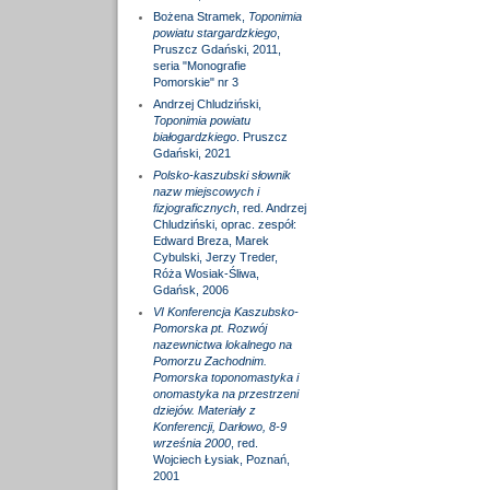
Bożena Stramek,
Toponimia
powiatu stargardzkiego
,
Pruszcz Gdański, 2011,
seria "Monografie
Pomorskie" nr 3
Andrzej Chludziński,
Toponimia powiatu
białogardzkiego
. Pruszcz
Gdański, 2021
Polsko-kaszubski słownik
nazw miejscowych i
fizjograficznych
, red. Andrzej
Chludziński, oprac. zespół:
Edward Breza, Marek
Cybulski, Jerzy Treder,
Róża Wosiak-Śliwa,
Gdańsk, 2006
VI Konferencja Kaszubsko-
Pomorska pt. Rozwój
nazewnictwa lokalnego na
Pomorzu Zachodnim.
Pomorska toponomastyka i
onomastyka na przestrzeni
dziejów. Materiały z
Konferencji, Darłowo, 8-9
września 2000
, red.
Wojciech Łysiak, Poznań,
2001