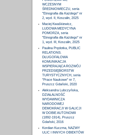
WCZESNYM
ŚREDNIOWIECZU, seria
"Etnografia dla Każdego" nr
2, wyd. II, Koszalin, 2025
Maciej Kwaśkiewicz,
LUDOWA MEDYCYNA
POMORZA, seria
"Etnografia dla Każdego" nr
1, wyd. III, Koszalin, 2025
Paulina Prędotka, PUBLIC
RELATIONS.
DŁUGOFALOWA
KOMUNIKACJA
WSPIERAJĄCA ROZWÓJ
PRZEDSIĘBIORSTW
TURYSTYCZNYCH, seria
"Prace Naukowe" nr 7,
Pruszcz Gdański, 2020
Aleksandra Lubczyńska,
DZIAŁALNOŚĆ
WYDAWNICZA
NARODOWEJ
DEMOKRACJI W GALICJI
W DOBIE AUTONOMII
(1892-1914), Pruszcz
Gdański, 2016
Kordian Kuczma, NAZWY
ULIC I INNYCH OBIEKTÓW