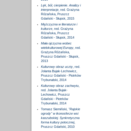
Lęk, ból, cierpienie. Analizy i
interpretacje
, red. Grażyna
Różańska, Pruszcz
Gdański - Słupsk, 2015
Mężczyzna w literaturze i
kulturze
, red. Grażyna
Różańska, Pruszcz
Gdański - Słupsk, 2014
Mała ojczyzna wobec
wielokulturowej Europy
, red.
Grażyna Różańska,
Pruszcz Gdański - Słupsk,
2013
Kulturowy obraz uczty
, red.
Jolanta Bujak-Lechowicz,
Pruszcz Gdański - Piotrków
Trybunalski, 2014
Kulturowy obraz zachwytu
,
red. Jolanta Bujak-
Lechowicz, Pruszcz
Gdański - Piotrków
Trybunalski, 2014
Tomasz Siemiński,
"Rajskie
ogrody" w ikonosferze wsi
kaszubskiej. Synkretyczna
forma kultury potocznej
,
Pruszcz Gdański, 2010