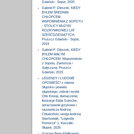
Gdański - Sopot, 2020
Gabriel P. Oleszek, KIEDY
BYŁEM ŚREDNIM
CHŁOPCEM.
WSPOMNIENIA Z SOPOTU
- STOLICY MUZYKI
ROZRYWKOWEJ LAT
SZEŚĆDZIESIĄTYCH,
Pruszcz Gdański - Sopot,
2019
Gabriel P. Oleszek,
KIEDY
BYŁEM MAŁYM
CHŁOPCEM. Wspomnienia
z Sopotu, Zamościa i
Sulęczyna
, Pruszcz
Gdański, 2015
LEGENDY I LUDOWE
OPOWIEŚCI z miasta
Słupska i powiatu
słupskiego
, zebrał i wydał
Otto Knoop, tłumaczenie,
ilustracje Edda Gutsche,
opracowanie językowe i
nazewnicze Andrzej
Chludziński, wstęp Andrzej
Stachowiak, "Legendy
Pomorza" 1, Koszalin -
Słupsk, 2026
Gracjan Bojar-Fijałkowski,