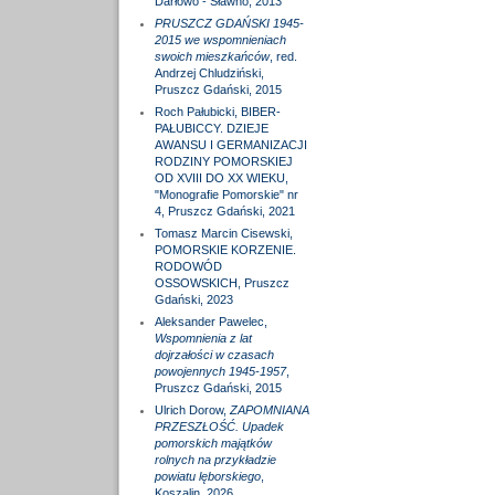
Darłowo - Sławno, 2013
PRUSZCZ GDAŃSKI 1945-
2015 we wspomnieniach
swoich mieszkańców
, red.
Andrzej Chludziński,
Pruszcz Gdański, 2015
Roch Pałubicki, BIBER-
PAŁUBICCY. DZIEJE
AWANSU I GERMANIZACJI
RODZINY POMORSKIEJ
OD XVIII DO XX WIEKU,
"Monografie Pomorskie" nr
4, Pruszcz Gdański, 2021
Tomasz Marcin Cisewski,
POMORSKIE KORZENIE.
RODOWÓD
OSSOWSKICH, Pruszcz
Gdański, 2023
Aleksander Pawelec,
Wspomnienia z lat
dojrzałości w czasach
powojennych 1945-1957
,
Pruszcz Gdański, 2015
Ulrich Dorow,
ZAPOMNIANA
PRZESZŁOŚĆ. Upadek
pomorskich majątków
rolnych na przykładzie
powiatu lęborskiego
,
Koszalin, 2026