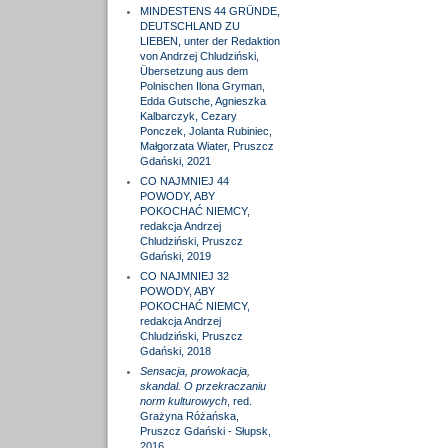
MINDESTENS 44 GRÜNDE,
DEUTSCHLAND ZU
LIEBEN, unter der Redaktion
von Andrzej Chludziński,
Übersetzung aus dem
Polnischen Ilona Gryman,
Edda Gutsche, Agnieszka
Kalbarczyk, Cezary
Ponczek, Jolanta Rubiniec,
Małgorzata Wiater, Pruszcz
Gdański, 2021
CO NAJMNIEJ 44
POWODY, ABY
POKOCHAĆ NIEMCY,
redakcja Andrzej
Chludziński, Pruszcz
Gdański, 2019
CO NAJMNIEJ 32
POWODY, ABY
POKOCHAĆ NIEMCY,
redakcja Andrzej
Chludziński, Pruszcz
Gdański, 2018
Sensacja, prowokacja,
skandal. O przekraczaniu
norm kulturowych
, red.
Grażyna Różańska,
Pruszcz Gdański - Słupsk,
2016