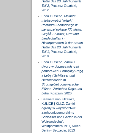
Hälfte des 20. Jahrhunderts.
Teil 2
, Pruszcz Gdański,
2012
Edda Gutsche,
Malarze,
miejscowości i widoki
Pomorza Zachodniego w
pierwszej połowie XX wieku.
Część 1 / Maler, Orte und
Landschaften in
Hinterpommern in der ersten
Hälfte des 20. Jahrhunderts.
Teil 1
, Pruszcz Gdański,
2010
Edda Gutsche,
Zamki i
dwory w dorzeczach rzek
pomorskich. Pomiędzy Regą
a Łebą / Schlösser und
Herrenhäuser im
Stromgebiet pommerscher
Flüsse. Zwischen Rega und
Leba
, Koszalin, 2026
Lisaweta von Zitzewitz,
KULICE | KÜLZ. Zamki i
ogrody w województwie
zachodniopomorskim /
Schlösser und Gärten in der
Wojewodschaft
Westpommern, nr 1, Kulice -
Berlin - Szczecin, 2013