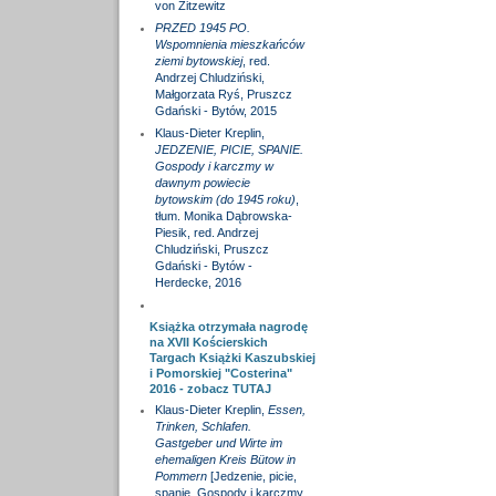
von Zitzewitz
PRZED 1945 PO.
Wspomnienia mieszkańców
ziemi bytowskiej
, red.
Andrzej Chludziński,
Małgorzata Ryś, Pruszcz
Gdański - Bytów, 2015
Klaus-Dieter Kreplin,
JEDZENIE, PICIE, SPANIE.
Gospody i karczmy w
dawnym powiecie
bytowskim (do 1945 roku)
,
tłum. Monika Dąbrowska-
Piesik, red. Andrzej
Chludziński, Pruszcz
Gdański - Bytów -
Herdecke, 2016
Książka otrzymała nagrodę
na XVII Kościerskich
Targach Książki Kaszubskiej
i Pomorskiej "Costerina"
2016 - zobacz
TUTAJ
Klaus-Dieter Kreplin,
Essen,
Trinken, Schlafen.
Gastgeber und Wirte im
ehemaligen Kreis Bütow in
Pommern
[Jedzenie, picie,
spanie. Gospody i karczmy