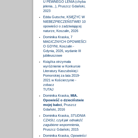
U PEWNEGO LENIA (chyba
jelenia...), Pruszcz Gdański,
2023
Edda Gutsche, KSIĘŻYC W
NIEBEZPIECZEŃSTWIE! 10
opowieści o zadziwiającej
naturze, Koszalin, 2026
Dominika Kraska, 7
MAGICZNYCH OPOWIEŚCI
O GDYNI, Koszalin -
Gdynia, 2026, wydanie III
jubileuszowe
Książka otrzymała
wyróżnienie w Konkursie
Literatury Kaszubskiej i
Pomorskiej za lata 2019-
2021 w Kościerzynie -
zobacz
TUTAJ
Dominika Kraska,
MIA.
Opowieść o dzieciństwie
mojej babci
, Pruszcz
Gdański, 2016
Dominika Kraska,
STUDNIA
CZASU, czyli jak odnaleźć
zagubione wspomnienia
,
Pruszcz Gdański, 2015
Dominika Kraska,
Opowieści