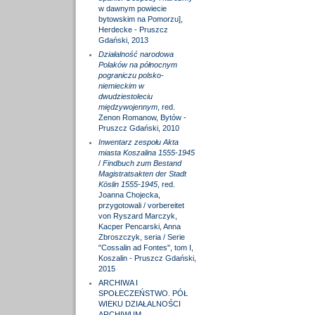
w dawnym powiecie
bytowskim na Pomorzu],
Herdecke - Pruszcz
Gdański, 2013
Działalność narodowa
Polaków na północnym
pograniczu polsko-
niemieckim w
dwudziestoleciu
międzywojennym
, red.
Zenon Romanow, Bytów -
Pruszcz Gdański, 2010
Inwentarz zespołu Akta
miasta Koszalina 1555-1945
/
Findbuch zum Bestand
Magistratsakten der Stadt
Köslin 1555-1945
, red.
Joanna Chojecka,
przygotowali / vorbereitet
von Ryszard Marczyk,
Kacper Pencarski, Anna
Zbroszczyk, seria / Serie
"Cossalin ad Fontes", tom I,
Koszalin - Pruszcz Gdański,
2015
ARCHIWA I
SPOŁECZEŃSTWO. PÓŁ
WIEKU DZIAŁALNOŚCI
ARCHIWUM