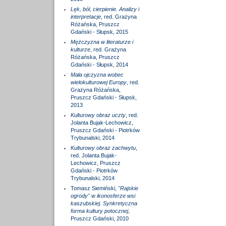
Lęk, ból, cierpienie. Analizy i
interpretacje
, red. Grażyna
Różańska, Pruszcz
Gdański - Słupsk, 2015
Mężczyzna w literaturze i
kulturze
, red. Grażyna
Różańska, Pruszcz
Gdański - Słupsk, 2014
Mała ojczyzna wobec
wielokulturowej Europy
, red.
Grażyna Różańska,
Pruszcz Gdański - Słupsk,
2013
Kulturowy obraz uczty
, red.
Jolanta Bujak-Lechowicz,
Pruszcz Gdański - Piotrków
Trybunalski, 2014
Kulturowy obraz zachwytu
,
red. Jolanta Bujak-
Lechowicz, Pruszcz
Gdański - Piotrków
Trybunalski, 2014
Tomasz Siemiński,
"Rajskie
ogrody" w ikonosferze wsi
kaszubskiej. Synkretyczna
forma kultury potocznej
,
Pruszcz Gdański, 2010