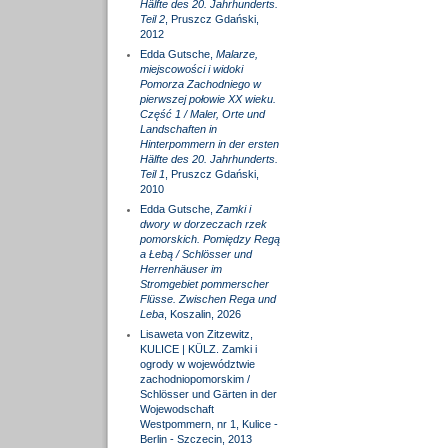
Hälfte des 20. Jahrhunderts.
Teil 2
, Pruszcz Gdański,
2012
Edda Gutsche,
Malarze,
miejscowości i widoki
Pomorza Zachodniego w
pierwszej połowie XX wieku.
Część 1 / Maler, Orte und
Landschaften in
Hinterpommern in der ersten
Hälfte des 20. Jahrhunderts.
Teil 1
, Pruszcz Gdański,
2010
Edda Gutsche,
Zamki i
dwory w dorzeczach rzek
pomorskich. Pomiędzy Regą
a Łebą / Schlösser und
Herrenhäuser im
Stromgebiet pommerscher
Flüsse. Zwischen Rega und
Leba
, Koszalin, 2026
Lisaweta von Zitzewitz,
KULICE | KÜLZ. Zamki i
ogrody w województwie
zachodniopomorskim /
Schlösser und Gärten in der
Wojewodschaft
Westpommern, nr 1, Kulice -
Berlin - Szczecin, 2013