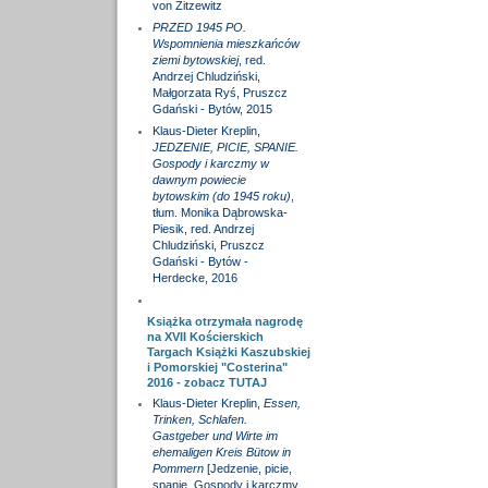
von Zitzewitz
PRZED 1945 PO.
Wspomnienia mieszkańców
ziemi bytowskiej
, red.
Andrzej Chludziński,
Małgorzata Ryś, Pruszcz
Gdański - Bytów, 2015
Klaus-Dieter Kreplin,
JEDZENIE, PICIE, SPANIE.
Gospody i karczmy w
dawnym powiecie
bytowskim (do 1945 roku)
,
tłum. Monika Dąbrowska-
Piesik, red. Andrzej
Chludziński, Pruszcz
Gdański - Bytów -
Herdecke, 2016
Książka otrzymała nagrodę
na XVII Kościerskich
Targach Książki Kaszubskiej
i Pomorskiej "Costerina"
2016 - zobacz
TUTAJ
Klaus-Dieter Kreplin,
Essen,
Trinken, Schlafen.
Gastgeber und Wirte im
ehemaligen Kreis Bütow in
Pommern
[Jedzenie, picie,
spanie. Gospody i karczmy