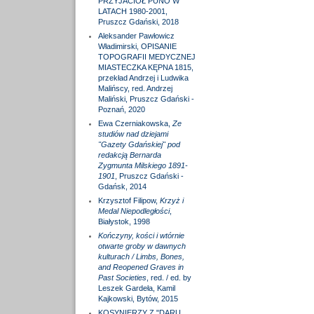
PRZYJACIÓŁ PUNO W
LATACH 1980-2001,
Pruszcz Gdański, 2018
Aleksander Pawłowicz
Władimirski, OPISANIE
TOPOGRAFII MEDYCZNEJ
MIASTECZKA KĘPNA 1815,
przekład Andrzej i Ludwika
Malińscy, red. Andrzej
Maliński, Pruszcz Gdański -
Poznań, 2020
Ewa Czerniakowska,
Ze
studiów nad dziejami
"Gazety Gdańskiej" pod
redakcją Bernarda
Zygmunta Milskiego 1891-
1901
, Pruszcz Gdański -
Gdańsk, 2014
Krzysztof Filipow,
Krzyż i
Medal Niepodległości
,
Białystok, 1998
Kończyny, kości i wtórnie
otwarte groby w dawnych
kulturach / Limbs, Bones,
and Reopened Graves in
Past Societies
, red. / ed. by
Leszek Gardeła, Kamil
Kajkowski, Bytów, 2015
KOSYNIERZY Z "DARU