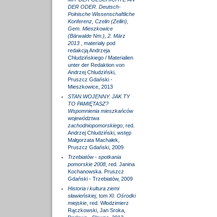
DER ODER. Deutsch-
Polnische Wissenschaftliche
Konferenz, Czelin (Zellin),
Gem. Mieszkowice
(Bärwalde Nm.), 2. März
2013
, materiały pod
redakcją Andrzeja
Chludzińskiego / Materialien
unter der Redaktion von
Andrzej Chludziński,
Pruszcz Gdański -
Mieszkowice, 2013
STAN WOJENNY. JAK TY
TO PAMIĘTASZ?
Wspomnienia mieszkańców
województwa
zachodniopomorskiego
, red.
Andrzej Chludziński, wstęp
Małgorzata Machałek,
Pruszcz Gdański, 2009
Trzebiatów - spotkania
pomorskie 2008
, red. Janina
Kochanowska. Pruszcz
Gdański - Trzebiatów, 2009
Historia i kultura ziemi
sławieńskiej
, tom XI:
Ośrodki
miejskie
, red. Włodzimierz
Rączkowski, Jan Sroka,