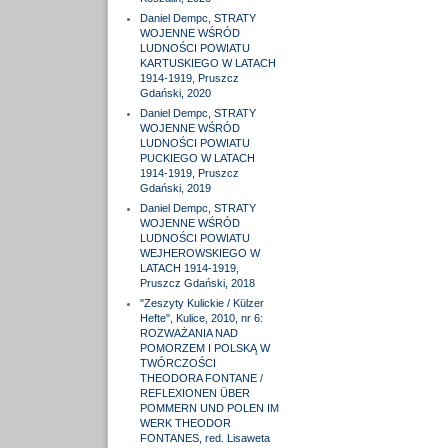
Daniel Dempc, STRATY
WOJENNE WŚRÓD
LUDNOŚCI POWIATU
KARTUSKIEGO W LATACH
1914-1919, Pruszcz
Gdański, 2020
Daniel Dempc, STRATY
WOJENNE WŚRÓD
LUDNOŚCI POWIATU
PUCKIEGO W LATACH
1914-1919, Pruszcz
Gdański, 2019
Daniel Dempc, STRATY
WOJENNE WŚRÓD
LUDNOŚCI POWIATU
WEJHEROWSKIEGO W
LATACH 1914-1919,
Pruszcz Gdański, 2018
"Zeszyty Kulickie / Külzer
Hefte", Kulice, 2010, nr 6:
ROZWAŻANIA NAD
POMORZEM I POLSKĄ W
TWÓRCZOŚCI
THEODORA FONTANE /
REFLEXIONEN ÜBER
POMMERN UND POLEN IM
WERK THEODOR
FONTANES, red. Lisaweta