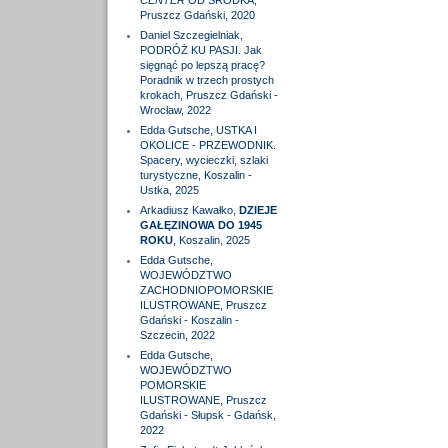
CENTER
OD ŚRODKA,
Pruszcz Gdański, 2020
Daniel Szczegielniak,
PODRÓŻ KU PASJI. Jak
sięgnąć po lepszą pracę?
Poradnik w trzech prostych
krokach, Pruszcz Gdański -
Wrocław, 2022
Edda Gutsche, USTKA I
OKOLICE - PRZEWODNIK.
Spacery, wycieczki, szlaki
turystyczne, Koszalin -
Ustka, 2025
Arkadiusz Kawałko,
DZIEJE
GAŁĘZINOWA DO 1945
ROKU
, Koszalin, 2025
Edda Gutsche,
WOJEWÓDZTWO
ZACHODNIOPOMORSKIE
ILUSTROWANE, Pruszcz
Gdański - Koszalin -
Szczecin, 2022
Edda Gutsche,
WOJEWÓDZTWO
POMORSKIE
ILUSTROWANE, Pruszcz
Gdański - Słupsk - Gdańsk,
2022