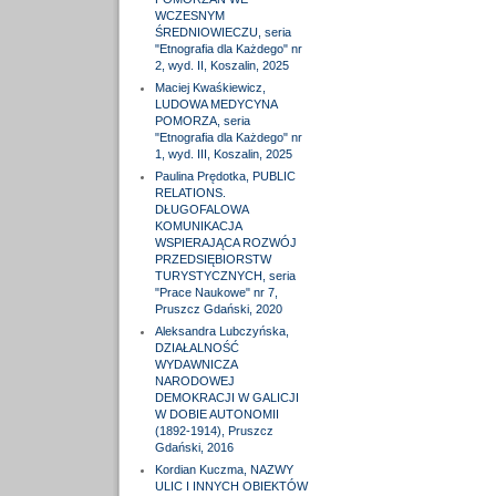
WCZESNYM
ŚREDNIOWIECZU, seria
"Etnografia dla Każdego" nr
2, wyd. II, Koszalin, 2025
Maciej Kwaśkiewicz,
LUDOWA MEDYCYNA
POMORZA, seria
"Etnografia dla Każdego" nr
1, wyd. III, Koszalin, 2025
Paulina Prędotka, PUBLIC
RELATIONS.
DŁUGOFALOWA
KOMUNIKACJA
WSPIERAJĄCA ROZWÓJ
PRZEDSIĘBIORSTW
TURYSTYCZNYCH, seria
"Prace Naukowe" nr 7,
Pruszcz Gdański, 2020
Aleksandra Lubczyńska,
DZIAŁALNOŚĆ
WYDAWNICZA
NARODOWEJ
DEMOKRACJI W GALICJI
W DOBIE AUTONOMII
(1892-1914), Pruszcz
Gdański, 2016
Kordian Kuczma, NAZWY
ULIC I INNYCH OBIEKTÓW