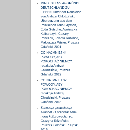
MINDESTENS 44 GRÜNDE,
DEUTSCHLAND ZU
LIEBEN, unter der Redaktion
von Andrzej Chludziński,
Übersetzung aus dem
Polnischen Ilona Gryman,
Edda Gutsche, Agnieszka
Kalbarczyk, Cezary
Ponczek, Jolanta Rubiniec,
Małgorzata Wiater, Pruszcz
Gdański, 2021
CO NAJMNIEJ 44
POWODY, ABY
POKOCHAĆ NIEMCY,
redakcja Andrzej
Chludziński, Pruszcz
Gdański, 2019
CO NAJMNIEJ 32
POWODY, ABY
POKOCHAĆ NIEMCY,
redakcja Andrzej
Chludziński, Pruszcz
Gdański, 2018
Sensacja, prowokacja,
skandal. O przekraczaniu
norm kulturowych
, red.
Grażyna Różańska,
Pruszcz Gdański - Słupsk,
2016