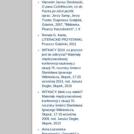
Hieronim Jarosz Derdowski,
O panu Czôrlińsczim, co do
Pucka po sécë jachôł
,
oprac. Jerzy Samp, Jerzy
Treder, Eugeniusz Gołąbek,
Gdańsk, 2007, "Biblioteka
Pisarzy Kaszubskich", t. II
Renata G. Kania,
LITERACKIE PRZYSTANKI,
Pruszcz Gdański, 2021
WITKACY 2014: co jeszcze
jest do odkrycia? Materiały
międzynarodowej
konferencji naukowej z
okazji 75. rocznicy śmierci
Stanisława Ignacego
Witkiewicza, Słupsk, 17-20
września 2014, red. Janusz
Degler, Słupsk, 2016
WITKACY: bliski czy daleki?
Materiały międzynarodowej
konferencji z okazji 70.
rocznicy śmierci Stanisława
Ignacego Witkiewicza,
Słupsk, 17-19 września
2009, red. Janusz Degler,
Słupsk, 2013
Anna Łozowska-
Patynowska,
Opowieść o