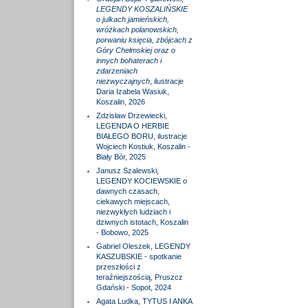
LEGENDY KOSZALIŃSKIE
o julkach jamieńskich,
wróżkach polanowskich,
porwaniu księcia, zbójcach z
Góry Chełmskiej oraz o
innych bohaterach i
zdarzeniach
niezwyczajnych
, ilustracje
Daria Izabela Wasiuk,
Koszalin, 2026
Zdzisław Drzewiecki,
LEGENDA O HERBIE
BIAŁEGO BORU, ilustracje
Wojciech Kostiuk, Koszalin -
Biały Bór, 2025
Janusz Szalewski,
LEGENDY KOCIEWSKIE o
dawnych czasach,
ciekawych miejscach,
niezwykłych ludziach i
dziwnych istotach, Koszalin
- Bobowo, 2025
Gabriel Oleszek, LEGENDY
KASZUBSKIE - spotkanie
przeszłości z
teraźniejszością, Pruszcz
Gdański - Sopot, 2024
Agata Ludka, TYTUS I ANKA