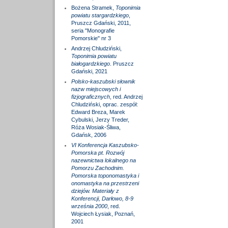
Bożena Stramek,
Toponimia
powiatu stargardzkiego
,
Pruszcz Gdański, 2011,
seria "Monografie
Pomorskie" nr 3
Andrzej Chludziński,
Toponimia powiatu
białogardzkiego
. Pruszcz
Gdański, 2021
Polsko-kaszubski słownik
nazw miejscowych i
fizjograficznych
, red. Andrzej
Chludziński, oprac. zespół:
Edward Breza, Marek
Cybulski, Jerzy Treder,
Róża Wosiak-Śliwa,
Gdańsk, 2006
VI Konferencja Kaszubsko-
Pomorska pt. Rozwój
nazewnictwa lokalnego na
Pomorzu Zachodnim.
Pomorska toponomastyka i
onomastyka na przestrzeni
dziejów. Materiały z
Konferencji, Darłowo, 8-9
września 2000
, red.
Wojciech Łysiak, Poznań,
2001