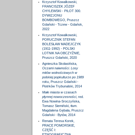
Krzysztof Kowalkowski,
FRANCISZEK JÓZEF
CHYLEWSKI - PILOT 300.
DYWIZJONU
BOMBOWEGO, Pruszcz
Gdański - Tczew - Gdańsk,
2022
Krzysztof Kowalkowski,
PORUCZNIK STEFAN
BOLESŁAW MADEJCZYK
(1911-1992) - POLSKI
LOTNIK NA OBCZYŹNIE,
Pruszcz Gdański, 2020
Agnieszka Skolasińska,
Oczami naiwności. Losy
mitów wolnościowych w
polskiej popkulturze po 1989
roku
, Pruszcz Gdański -
Piotrków Trybunalski, 2014
Małe miasta w czasach
płynnej nowoczesności
, red.
Ewa Nowina-Sroczyńska,
Tomasz Siemiński, tłum.
Magdalena Gębala, Pruszcz
Gdański - Bytów, 2014
Renata Teresa Korek,
PRACE POMORSKIE,
CZĘŚĆ I:
ETNOGRAFICZNA,