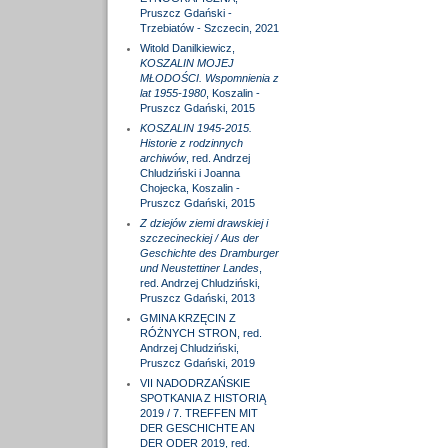
Pruszcz Gdański -
Trzebiatów - Szczecin, 2021
Witold Danilkiewicz,
KOSZALIN MOJEJ
MŁODOŚCI. Wspomnienia z
lat 1955-1980
, Koszalin -
Pruszcz Gdański, 2015
KOSZALIN 1945-2015.
Historie z rodzinnych
archiwów
, red. Andrzej
Chludziński i Joanna
Chojecka, Koszalin -
Pruszcz Gdański, 2015
Z dziejów ziemi drawskiej i
szczecineckiej / Aus der
Geschichte des Dramburger
und Neustettiner Landes
,
red. Andrzej Chludziński,
Pruszcz Gdański, 2013
GMINA KRZĘCIN Z
RÓŻNYCH STRON, red.
Andrzej Chludziński,
Pruszcz Gdański, 2019
VII NADODRZAŃSKIE
SPOTKANIA Z HISTORIĄ
2019 / 7. TREFFEN MIT
DER GESCHICHTE AN
DER ODER 2019, red.