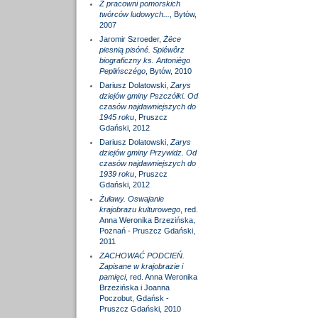
Z pracowni pomorskich
twórców ludowych...
, Bytów,
2007
Jaromir Szroeder,
Żëce
piesnią pisóné. Spiéwôrz
biograficzny ks. Antoniégo
Peplińsczégo
, Bytów, 2010
Dariusz Dolatowski,
Zarys
dziejów gminy Pszczółki. Od
czasów najdawniejszych do
1945 roku
, Pruszcz
Gdański, 2012
Dariusz Dolatowski,
Zarys
dziejów gminy Przywidz. Od
czasów najdawniejszych do
1939 roku
, Pruszcz
Gdański, 2012
Żuławy. Oswajanie
krajobrazu kulturowego
, red.
Anna Weronika Brzezińska,
Poznań - Pruszcz Gdański,
2011
ZACHOWAĆ PODCIEŃ.
Zapisane w krajobrazie i
pamięci
, red. Anna Weronika
Brzezińska i Joanna
Poczobut, Gdańsk -
Pruszcz Gdański, 2010