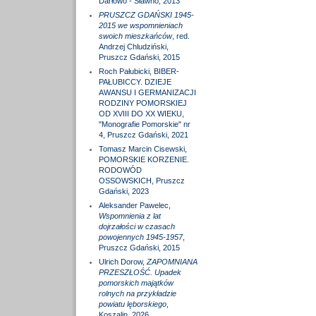
Darłowo - Sławno, 2013
PRUSZCZ GDAŃSKI 1945-
2015 we wspomnieniach
swoich mieszkańców
, red.
Andrzej Chludziński,
Pruszcz Gdański, 2015
Roch Pałubicki, BIBER-
PAŁUBICCY. DZIEJE
AWANSU I GERMANIZACJI
RODZINY POMORSKIEJ
OD XVIII DO XX WIEKU,
"Monografie Pomorskie" nr
4, Pruszcz Gdański, 2021
Tomasz Marcin Cisewski,
POMORSKIE KORZENIE.
RODOWÓD
OSSOWSKICH, Pruszcz
Gdański, 2023
Aleksander Pawelec,
Wspomnienia z lat
dojrzałości w czasach
powojennych 1945-1957
,
Pruszcz Gdański, 2015
Ulrich Dorow,
ZAPOMNIANA
PRZESZŁOŚĆ. Upadek
pomorskich majątków
rolnych na przykładzie
powiatu lęborskiego
,
Koszalin, 2026