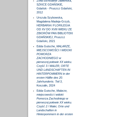
Zofia Eichstaedt-Jabłońska,
SZKICE GDAŃSKIE,
Gdańsk - Pruszcz Gdański,
2012
Urszula Szybowska,
Magdalena Madeja-Grzyb,
HERBARIA I FLORILEGIA
OD XV DO XVIII WIEKU ZE
ZBIORÓW PAN BIBLIOTEKI
GDAŃSKIEJ, Pruszcz
Gdański, 2021
Edda Gutsche,
MALARZE,
MIEJSCOWOŚCI I WIDOKI
POMORZA
ZACHODNIEGO w
pierwszej połowie XX wieku.
Część 3 / MALER, ORTE
UND LANDSCHAFTEN IN
HINTERPOMMERN in der
ersten Hälfte des 20.
Jahrhunderts. Teil 3
,
Koszalin, 2024
Edda Gutsche,
Malarze,
miejscowości i widoki
Pomorza Zachodniego w
pierwszej połowie XX wieku.
Część 2 / Maler, Orte und
Landschaften in
Hinterpommern in der ersten