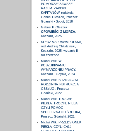
POMORZA" ZAWSZE
RAZEM. ZAPISKI
KAPITANÓW, redakcja
Gabriel Oleszek, Pruszcz
Gdański - Sopot, 2018
Gabriel P. Oleszek,
OPOWIEŚCI Z MORZA
,
Koszalin, 2025
ŚLEDŹ A SPRAWA POLSKA,
red. Andrzej Chludziński,
Koszalin, 2025, wydanie II
rozszerzone
Michał Wilk, W
POSZUKIWANIU
WYMARZONEJ PRACY,
Koszalin - Gdynia, 2024
Michał Wilk, BLIŹNIACZKI.
RODZINNA INSTRUKCJA
OBSŁUGI, Pruszcz
Gdański, 2022
Michał Wilk, TROCHĘ
PIEKŁA, TROCHĘ NIEBA,
CZYLI POMOC
SPOŁECZNA OD ŚRODKA,
Pruszcz Gdański, 2021
Michał Wilk, PRZEDSIONEK
PIEKŁA, CZYLI
CALL