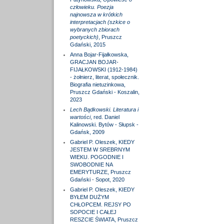
człowieku. Poezja
najnowsza w krótkich
interpretacjach (szkice o
wybranych zbiorach
poetyckich)
, Pruszcz
Gdański, 2015
Anna Bojar-Fijałkowska,
GRACJAN BOJAR-
FIJAŁKOWSKI (1912-1984)
- żołnierz, literat, społecznik.
Biografia nietuzinkowa,
Pruszcz Gdański - Koszalin,
2023
Lech Bądkowski. Literatura i
wartości
, red. Daniel
Kalinowski. Bytów - Słupsk -
Gdańsk, 2009
Gabriel P. Oleszek, KIEDY
JESTEM W SREBRNYM
WIEKU. POGODNIE I
SWOBODNIE NA
EMERYTURZE, Pruszcz
Gdański - Sopot, 2020
Gabriel P. Oleszek, KIEDY
BYŁEM DUŻYM
CHŁOPCEM. REJSY PO
SOPOCIE I CAŁEJ
RESZCIE ŚWIATA, Pruszcz