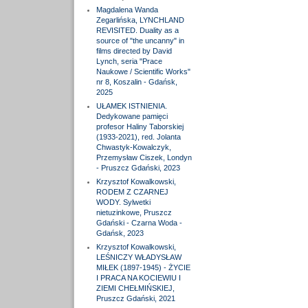
Magdalena Wanda
Zegarlińska, LYNCHLAND
REVISITED. Duality as a
source of "the uncanny" in
films directed by David
Lynch, seria "Prace
Naukowe / Scientific Works"
nr 8, Koszalin - Gdańsk,
2025
UŁAMEK ISTNIENIA.
Dedykowane pamięci
profesor Haliny Taborskiej
(1933-2021), red. Jolanta
Chwastyk-Kowalczyk,
Przemysław Ciszek, Londyn
- Pruszcz Gdański, 2023
Krzysztof Kowalkowski,
RODEM Z CZARNEJ
WODY. Sylwetki
nietuzinkowe, Pruszcz
Gdański - Czarna Woda -
Gdańsk, 2023
Krzysztof Kowalkowski,
LEŚNICZY WŁADYSŁAW
MIŁEK (1897-1945) - ŻYCIE
I PRACA NA KOCIEWIU I
ZIEMI CHEŁMIŃSKIEJ,
Pruszcz Gdański, 2021