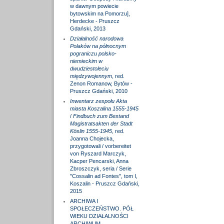
w dawnym powiecie
bytowskim na Pomorzu],
Herdecke - Pruszcz
Gdański, 2013
Działalność narodowa
Polaków na północnym
pograniczu polsko-
niemieckim w
dwudziestoleciu
międzywojennym
, red.
Zenon Romanow, Bytów -
Pruszcz Gdański, 2010
Inwentarz zespołu Akta
miasta Koszalina 1555-1945
/
Findbuch zum Bestand
Magistratsakten der Stadt
Köslin 1555-1945
, red.
Joanna Chojecka,
przygotowali / vorbereitet
von Ryszard Marczyk,
Kacper Pencarski, Anna
Zbroszczyk, seria / Serie
"Cossalin ad Fontes", tom I,
Koszalin - Pruszcz Gdański,
2015
ARCHIWA I
SPOŁECZEŃSTWO. PÓŁ
WIEKU DZIAŁALNOŚCI
ARCHIWUM