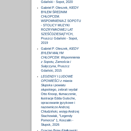
Gdański - Sopot, 2020
Gabriel P. Oleszek, KIEDY
BYŁEM ŚREDNIM
CHŁOPCEM.
WSPOMNIENIA Z SOPOTU
- STOLICY MUZYKI
ROZRYWKOWEJ LAT
SZEŚĆDZIESIĄTYCH,
Pruszcz Gdański - Sopot,
2019
Gabriel P. Oleszek,
KIEDY
BYŁEM MAŁYM
CHŁOPCEM. Wspomnienia
z Sopotu, Zamościa i
Sulęczyna
, Pruszcz
Gdański, 2015
LEGENDY I LUDOWE
OPOWIEŚCI z miasta
Słupska i powiatu
słupskiego
, zebrał i wydał
Otto Knoop, tłumaczenie,
ilustracje Edda Gutsche,
opracowanie językowe i
nazewnicze Andrzej
Chludziński, wstęp Andrzej
Stachowiak, "Legendy
Pomorza" 1, Koszalin -
Słupsk, 2026
Gracjan Bojar-Fijałkowski,