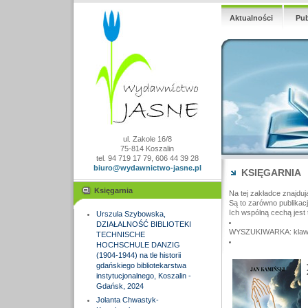
Aktualności
Pub
ul. Zakole 16/8
75-814 Koszalin
tel. 94 719 17 79, 606 44 39 28
biuro@wydawnictwo-jasne.pl
KSIĘGARNIA
Księgarnia
Na tej zakładce znajduj
Są to zarówno publikac
Ich wspólną cechą jest 
Urszula Szybowska,
DZIAŁALNOŚĆ BIBLIOTEKI
WYSZUKIWARKA: klawisz
TECHNISCHE
HOCHSCHULE DANZIG
(1904-1944) na tle historii
gdańskiego bibliotekarstwa
instytucjonalnego, Koszalin -
Gdańsk, 2024
Jolanta Chwastyk-