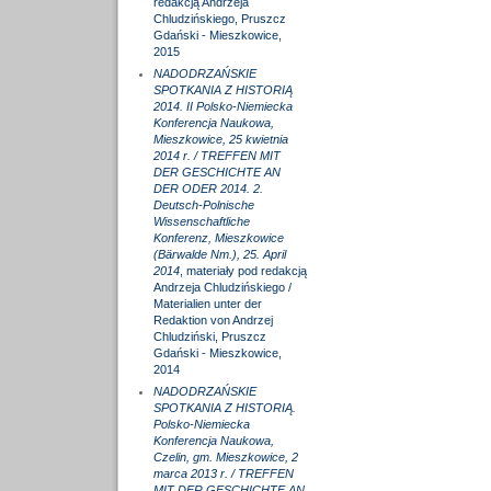
redakcją Andrzeja
Chludzińskiego, Pruszcz
Gdański - Mieszkowice,
2015
NADODRZAŃSKIE
SPOTKANIA Z HISTORIĄ
2014. II Polsko-Niemiecka
Konferencja Naukowa,
Mieszkowice, 25 kwietnia
2014 r. / TREFFEN MIT
DER GESCHICHTE AN
DER ODER 2014. 2.
Deutsch-Polnische
Wissenschaftliche
Konferenz, Mieszkowice
(Bärwalde Nm.), 25. April
2014
, materiały pod redakcją
Andrzeja Chludzińskiego /
Materialien unter der
Redaktion von Andrzej
Chludziński, Pruszcz
Gdański - Mieszkowice,
2014
NADODRZAŃSKIE
SPOTKANIA Z HISTORIĄ.
Polsko-Niemiecka
Konferencja Naukowa,
Czelin, gm. Mieszkowice, 2
marca 2013 r. / TREFFEN
MIT DER GESCHICHTE AN