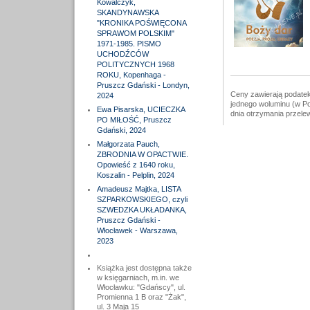
Kowalczyk,
SKANDYNAWSKA
"KRONIKA POŚWIĘCONA
SPRAWOM POLSKIM"
1971-1985. PISMO
UCHODŹCÓW
POLITYCZNYCH 1968
ROKU, Kopenhaga -
Pruszcz Gdański - Londyn,
Ceny zawierają podatek
2024
jednego woluminu (w Po
Ewa Pisarska, UCIECZKA
dnia otrzymania przele
PO MIŁOŚĆ, Pruszcz
Gdański, 2024
Małgorzata Pauch,
ZBRODNIA W OPACTWIE.
Opowieść z 1640 roku,
Koszalin - Pelplin, 2024
Amadeusz Majtka, LISTA
SZPARKOWSKIEGO, czyli
SZWEDZKA UKŁADANKA,
Pruszcz Gdański -
Włocławek - Warszawa,
2023
Książka jest dostępna także
w księgarniach, m.in. we
Włocławku: "Gdańscy", ul.
Promienna 1 B oraz "Żak",
ul. 3 Maja 15