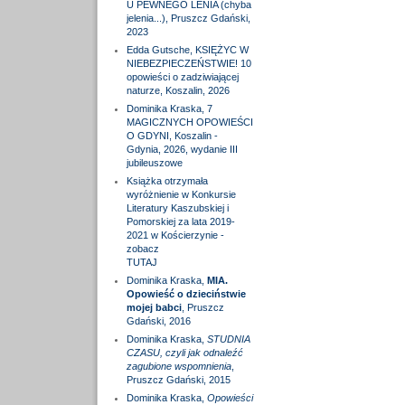
U PEWNEGO LENIA (chyba
jelenia...), Pruszcz Gdański,
2023
Edda Gutsche, KSIĘŻYC W
NIEBEZPIECZEŃSTWIE! 10
opowieści o zadziwiającej
naturze, Koszalin, 2026
Dominika Kraska, 7
MAGICZNYCH OPOWIEŚCI
O GDYNI, Koszalin -
Gdynia, 2026, wydanie III
jubileuszowe
Książka otrzymała
wyróżnienie w Konkursie
Literatury Kaszubskiej i
Pomorskiej za lata 2019-
2021 w Kościerzynie -
zobacz
TUTAJ
Dominika Kraska,
MIA.
Opowieść o dzieciństwie
mojej babci
, Pruszcz
Gdański, 2016
Dominika Kraska,
STUDNIA
CZASU, czyli jak odnaleźć
zagubione wspomnienia
,
Pruszcz Gdański, 2015
Dominika Kraska,
Opowieści