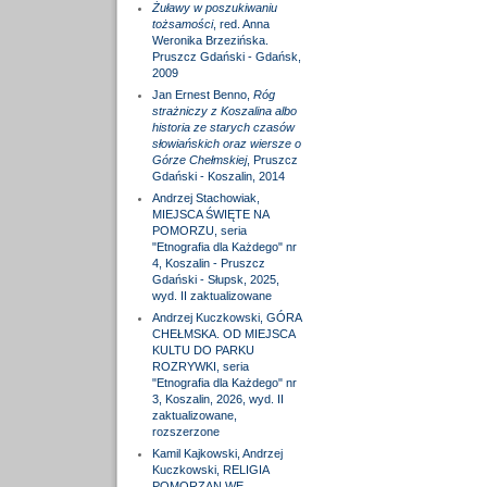
Żuławy w poszukiwaniu
tożsamości
, red. Anna
Weronika Brzezińska.
Pruszcz Gdański - Gdańsk,
2009
Jan Ernest Benno,
Róg
strażniczy z Koszalina albo
historia ze starych czasów
słowiańskich oraz wiersze o
Górze Chełmskiej
, Pruszcz
Gdański - Koszalin, 2014
Andrzej Stachowiak,
MIEJSCA ŚWIĘTE NA
POMORZU, seria
"Etnografia dla Każdego" nr
4, Koszalin - Pruszcz
Gdański - Słupsk, 2025,
wyd. II zaktualizowane
Andrzej Kuczkowski, GÓRA
CHEŁMSKA. OD MIEJSCA
KULTU DO PARKU
ROZRYWKI, seria
"Etnografia dla Każdego" nr
3, Koszalin, 2026, wyd. II
zaktualizowane,
rozszerzone
Kamil Kajkowski, Andrzej
Kuczkowski, RELIGIA
POMORZAN WE