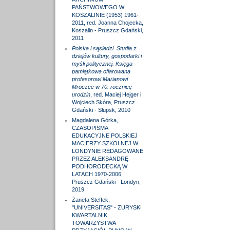
PAŃSTWOWEGO W
KOSZALINIE (1953) 1961-
2011, red. Joanna Chojecka,
Koszalin - Pruszcz Gdański,
2011
Polska i sąsiedzi. Studia z
dziejów kultury, gospodarki i
myśli politycznej. Księga
pamiątkowa ofiarowana
profesorowi Marianowi
Mroczce w 70. rocznicę
urodzin
, red. Maciej Hejger i
Wojciech Skóra, Pruszcz
Gdański - Słupsk, 2010
Magdalena Górka,
CZASOPISMA
EDUKACYJNE POLSKIEJ
MACIERZY SZKOLNEJ W
LONDYNIE REDAGOWANE
PRZEZ ALEKSANDRĘ
PODHORODECKĄ W
LATACH 1970-2006,
Pruszcz Gdański - Londyn,
2019
Żaneta Steffek,
"UNIVERSITAS" - ZURYSKI
KWARTALNIK
TOWARZYSTWA