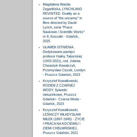
Magdalena Wanda
Zegarlińska, LYNCHLAND
REVISITED. Duality as a
source of "the uncanny" in
films directed by David
Lynch, seria "Prace
Naukowe / Scientific Works"
nr 8, Koszalin - Gdańsk,
2025
UŁAMEK ISTNIENIA.
Dedykowane pamięci
profesor Haliny Taborskiej
(1933-2021), red. Jolanta
Chwastyk-Kowalczyk,
Przemysław Ciszek, Londyn
- Pruszcz Gdański, 2023
Krzysztof Kowalkowski,
RODEM Z CZARNEJ
WODY. Sylwetki
nietuzinkowe, Pruszcz
Gdański - Czarna Woda -
Gdańsk, 2023
Krzysztof Kowalkowski,
LEŚNICZY WŁADYSŁAW
MIŁEK (1897-1945) - ŻYCIE
I PRACA NA KOCIEWIU I
ZIEMI CHEŁMIŃSKIEJ,
Pruszcz Gdański, 2021