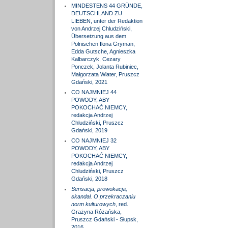
MINDESTENS 44 GRÜNDE,
DEUTSCHLAND ZU
LIEBEN, unter der Redaktion
von Andrzej Chludziński,
Übersetzung aus dem
Polnischen Ilona Gryman,
Edda Gutsche, Agnieszka
Kalbarczyk, Cezary
Ponczek, Jolanta Rubiniec,
Małgorzata Wiater, Pruszcz
Gdański, 2021
CO NAJMNIEJ 44
POWODY, ABY
POKOCHAĆ NIEMCY,
redakcja Andrzej
Chludziński, Pruszcz
Gdański, 2019
CO NAJMNIEJ 32
POWODY, ABY
POKOCHAĆ NIEMCY,
redakcja Andrzej
Chludziński, Pruszcz
Gdański, 2018
Sensacja, prowokacja,
skandal. O przekraczaniu
norm kulturowych
, red.
Grażyna Różańska,
Pruszcz Gdański - Słupsk,
2016