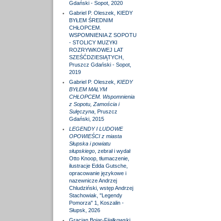
Gdański - Sopot, 2020
Gabriel P. Oleszek, KIEDY
BYŁEM ŚREDNIM
CHŁOPCEM.
WSPOMNIENIA Z SOPOTU
- STOLICY MUZYKI
ROZRYWKOWEJ LAT
SZEŚĆDZIESIĄTYCH,
Pruszcz Gdański - Sopot,
2019
Gabriel P. Oleszek,
KIEDY
BYŁEM MAŁYM
CHŁOPCEM. Wspomnienia
z Sopotu, Zamościa i
Sulęczyna
, Pruszcz
Gdański, 2015
LEGENDY I LUDOWE
OPOWIEŚCI z miasta
Słupska i powiatu
słupskiego
, zebrał i wydał
Otto Knoop, tłumaczenie,
ilustracje Edda Gutsche,
opracowanie językowe i
nazewnicze Andrzej
Chludziński, wstęp Andrzej
Stachowiak, "Legendy
Pomorza" 1, Koszalin -
Słupsk, 2026
Gracjan Bojar-Fijałkowski,