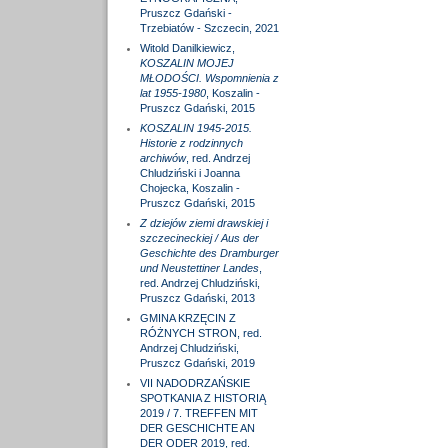
Pruszcz Gdański -
Trzebiatów - Szczecin, 2021
Witold Danilkiewicz,
KOSZALIN MOJEJ
MŁODOŚCI. Wspomnienia z
lat 1955-1980
, Koszalin -
Pruszcz Gdański, 2015
KOSZALIN 1945-2015.
Historie z rodzinnych
archiwów
, red. Andrzej
Chludziński i Joanna
Chojecka, Koszalin -
Pruszcz Gdański, 2015
Z dziejów ziemi drawskiej i
szczecineckiej / Aus der
Geschichte des Dramburger
und Neustettiner Landes
,
red. Andrzej Chludziński,
Pruszcz Gdański, 2013
GMINA KRZĘCIN Z
RÓŻNYCH STRON, red.
Andrzej Chludziński,
Pruszcz Gdański, 2019
VII NADODRZAŃSKIE
SPOTKANIA Z HISTORIĄ
2019 / 7. TREFFEN MIT
DER GESCHICHTE AN
DER ODER 2019, red.