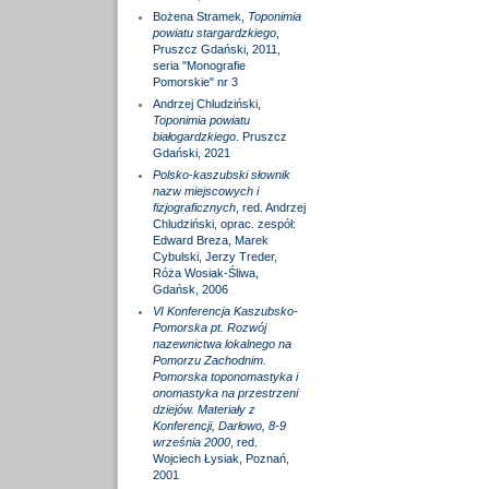
Bożena Stramek,
Toponimia
powiatu stargardzkiego
,
Pruszcz Gdański, 2011,
seria "Monografie
Pomorskie" nr 3
Andrzej Chludziński,
Toponimia powiatu
białogardzkiego
. Pruszcz
Gdański, 2021
Polsko-kaszubski słownik
nazw miejscowych i
fizjograficznych
, red. Andrzej
Chludziński, oprac. zespół:
Edward Breza, Marek
Cybulski, Jerzy Treder,
Róża Wosiak-Śliwa,
Gdańsk, 2006
VI Konferencja Kaszubsko-
Pomorska pt. Rozwój
nazewnictwa lokalnego na
Pomorzu Zachodnim.
Pomorska toponomastyka i
onomastyka na przestrzeni
dziejów. Materiały z
Konferencji, Darłowo, 8-9
września 2000
, red.
Wojciech Łysiak, Poznań,
2001