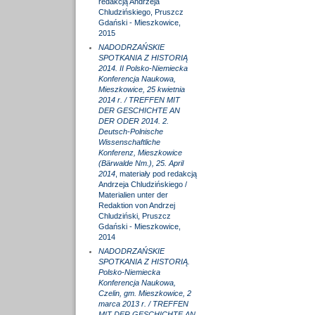
redakcją Andrzeja
Chludzińskiego, Pruszcz
Gdański - Mieszkowice,
2015
NADODRZAŃSKIE
SPOTKANIA Z HISTORIĄ
2014. II Polsko-Niemiecka
Konferencja Naukowa,
Mieszkowice, 25 kwietnia
2014 r. / TREFFEN MIT
DER GESCHICHTE AN
DER ODER 2014. 2.
Deutsch-Polnische
Wissenschaftliche
Konferenz, Mieszkowice
(Bärwalde Nm.), 25. April
2014
, materiały pod redakcją
Andrzeja Chludzińskiego /
Materialien unter der
Redaktion von Andrzej
Chludziński, Pruszcz
Gdański - Mieszkowice,
2014
NADODRZAŃSKIE
SPOTKANIA Z HISTORIĄ.
Polsko-Niemiecka
Konferencja Naukowa,
Czelin, gm. Mieszkowice, 2
marca 2013 r. / TREFFEN
MIT DER GESCHICHTE AN