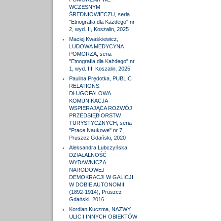
WCZESNYM
ŚREDNIOWIECZU, seria
"Etnografia dla Każdego" nr
2, wyd. II, Koszalin, 2025
Maciej Kwaśkiewicz,
LUDOWA MEDYCYNA
POMORZA, seria
"Etnografia dla Każdego" nr
1, wyd. III, Koszalin, 2025
Paulina Prędotka, PUBLIC
RELATIONS.
DŁUGOFALOWA
KOMUNIKACJA
WSPIERAJĄCA ROZWÓJ
PRZEDSIĘBIORSTW
TURYSTYCZNYCH, seria
"Prace Naukowe" nr 7,
Pruszcz Gdański, 2020
Aleksandra Lubczyńska,
DZIAŁALNOŚĆ
WYDAWNICZA
NARODOWEJ
DEMOKRACJI W GALICJI
W DOBIE AUTONOMII
(1892-1914), Pruszcz
Gdański, 2016
Kordian Kuczma, NAZWY
ULIC I INNYCH OBIEKTÓW