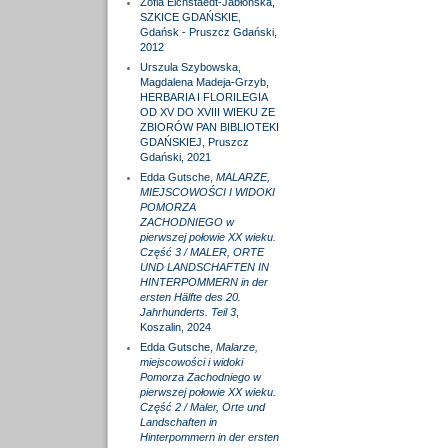
Zofia Eichstaedt-Jabłońska,
SZKICE GDAŃSKIE,
Gdańsk - Pruszcz Gdański,
2012
Urszula Szybowska,
Magdalena Madeja-Grzyb,
HERBARIA I FLORILEGIA
OD XV DO XVIII WIEKU ZE
ZBIORÓW PAN BIBLIOTEKI
GDAŃSKIEJ, Pruszcz
Gdański, 2021
Edda Gutsche,
MALARZE,
MIEJSCOWOŚCI I WIDOKI
POMORZA
ZACHODNIEGO w
pierwszej połowie XX wieku.
Część 3 / MALER, ORTE
UND LANDSCHAFTEN IN
HINTERPOMMERN in der
ersten Hälfte des 20.
Jahrhunderts. Teil 3
,
Koszalin, 2024
Edda Gutsche,
Malarze,
miejscowości i widoki
Pomorza Zachodniego w
pierwszej połowie XX wieku.
Część 2 / Maler, Orte und
Landschaften in
Hinterpommern in der ersten