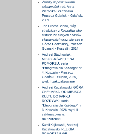
Żuławy w poszukiwaniu
tożsamości
, red. Anna
Weronika Brzezińska.
Pruszcz Gdański - Gdańsk,
2009
Jan Ernest Benno,
Róg
strażniczy z Koszalina albo
historia ze starych czasów
słowiańskich oraz wiersze o
Górze Chełmskiej
, Pruszcz
Gdański - Koszalin, 2014
Andrzej Stachowiak,
MIEJSCA ŚWIĘTE NA
POMORZU, seria
"Etnografia dla Każdego" nr
4, Koszalin - Pruszcz
Gdański - Słupsk, 2025,
wyd. II zaktualizowane
Andrzej Kuczkowski, GÓRA
CHEŁMSKA. OD MIEJSCA
KULTU DO PARKU
ROZRYWKI, seria
"Etnografia dla Każdego" nr
3, Koszalin, 2026, wyd. II
zaktualizowane,
rozszerzone
Kamil Kajkowski, Andrzej
Kuczkowski, RELIGIA
POMORZAN WE