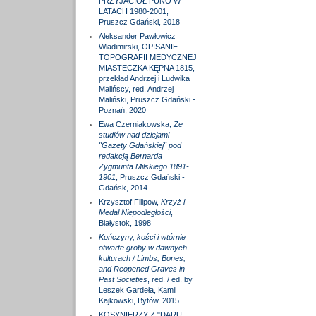
PRZYJACIÓŁ PUNO W
LATACH 1980-2001,
Pruszcz Gdański, 2018
Aleksander Pawłowicz
Władimirski, OPISANIE
TOPOGRAFII MEDYCZNEJ
MIASTECZKA KĘPNA 1815,
przekład Andrzej i Ludwika
Malińscy, red. Andrzej
Maliński, Pruszcz Gdański -
Poznań, 2020
Ewa Czerniakowska,
Ze
studiów nad dziejami
"Gazety Gdańskiej" pod
redakcją Bernarda
Zygmunta Milskiego 1891-
1901
, Pruszcz Gdański -
Gdańsk, 2014
Krzysztof Filipow,
Krzyż i
Medal Niepodległości
,
Białystok, 1998
Kończyny, kości i wtórnie
otwarte groby w dawnych
kulturach / Limbs, Bones,
and Reopened Graves in
Past Societies
, red. / ed. by
Leszek Gardeła, Kamil
Kajkowski, Bytów, 2015
KOSYNIERZY Z "DARU