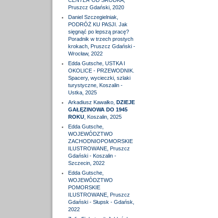
CENTER
OD ŚRODKA,
Pruszcz Gdański, 2020
Daniel Szczegielniak,
PODRÓŻ KU PASJI. Jak
sięgnąć po lepszą pracę?
Poradnik w trzech prostych
krokach, Pruszcz Gdański -
Wrocław, 2022
Edda Gutsche, USTKA I
OKOLICE - PRZEWODNIK.
Spacery, wycieczki, szlaki
turystyczne, Koszalin -
Ustka, 2025
Arkadiusz Kawałko,
DZIEJE
GAŁĘZINOWA DO 1945
ROKU
, Koszalin, 2025
Edda Gutsche,
WOJEWÓDZTWO
ZACHODNIOPOMORSKIE
ILUSTROWANE, Pruszcz
Gdański - Koszalin -
Szczecin, 2022
Edda Gutsche,
WOJEWÓDZTWO
POMORSKIE
ILUSTROWANE, Pruszcz
Gdański - Słupsk - Gdańsk,
2022