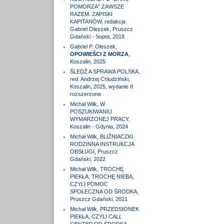
POMORZA" ZAWSZE
RAZEM. ZAPISKI
KAPITANÓW, redakcja
Gabriel Oleszek, Pruszcz
Gdański - Sopot, 2018
Gabriel P. Oleszek,
OPOWIEŚCI Z MORZA
,
Koszalin, 2025
ŚLEDŹ A SPRAWA POLSKA,
red. Andrzej Chludziński,
Koszalin, 2025, wydanie II
rozszerzone
Michał Wilk, W
POSZUKIWANIU
WYMARZONEJ PRACY,
Koszalin - Gdynia, 2024
Michał Wilk, BLIŹNIACZKI.
RODZINNA INSTRUKCJA
OBSŁUGI, Pruszcz
Gdański, 2022
Michał Wilk, TROCHĘ
PIEKŁA, TROCHĘ NIEBA,
CZYLI POMOC
SPOŁECZNA OD ŚRODKA,
Pruszcz Gdański, 2021
Michał Wilk, PRZEDSIONEK
PIEKŁA, CZYLI
CALL