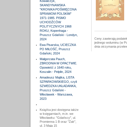
Kowalczyk,
SKANDYNAWSKA
"KRONIKA POŚWIĘCONA
SPRAWOM POLSKIM"
1971-1985. PISMO
UCHODŹCÓW
POLITYCZNYCH 1968
ROKU, Kopenhaga -
Pruszcz Gdański - Londyn,
Ceny zawierają podatek
2024
jednego woluminu (w Po
Ewa Pisarska, UCIECZKA
dnia otrzymania przele
PO MIŁOŚĆ, Pruszcz
Gdański, 2024
Małgorzata Pauch,
ZBRODNIA W OPACTWIE.
Opowieść z 1640 roku,
Koszalin - Pelplin, 2024
Amadeusz Majtka, LISTA
SZPARKOWSKIEGO, czyli
SZWEDZKA UKŁADANKA,
Pruszcz Gdański -
Włocławek - Warszawa,
2023
Książka jest dostępna także
w księgarniach, m.in. we
Włocławku: "Gdańscy", ul.
Promienna 1 B oraz "Żak",
ul. 3 Maja 15