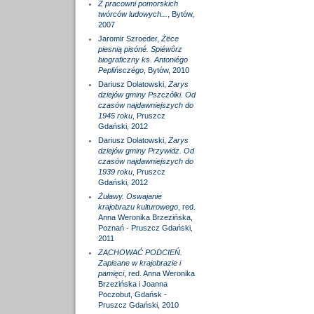
Z pracowni pomorskich
twórców ludowych...
, Bytów,
2007
Jaromir Szroeder,
Żëce
piesnią pisóné. Spiéwôrz
biograficzny ks. Antoniégo
Peplińsczégo
, Bytów, 2010
Dariusz Dolatowski,
Zarys
dziejów gminy Pszczółki. Od
czasów najdawniejszych do
1945 roku
, Pruszcz
Gdański, 2012
Dariusz Dolatowski,
Zarys
dziejów gminy Przywidz. Od
czasów najdawniejszych do
1939 roku
, Pruszcz
Gdański, 2012
Żuławy. Oswajanie
krajobrazu kulturowego
, red.
Anna Weronika Brzezińska,
Poznań - Pruszcz Gdański,
2011
ZACHOWAĆ PODCIEŃ.
Zapisane w krajobrazie i
pamięci
, red. Anna Weronika
Brzezińska i Joanna
Poczobut, Gdańsk -
Pruszcz Gdański, 2010