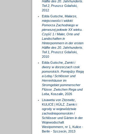
Hälfte des 20. Jahrhunderts.
Teil 2
, Pruszcz Gdański,
2012
Edda Gutsche,
Malarze,
miejscowości i widoki
Pomorza Zachodniego w
pierwszej połowie XX wieku.
Część 1 / Maler, Orte und
Landschaften in
Hinterpommern in der ersten
Hälfte des 20. Jahrhunderts.
Teil 1
, Pruszcz Gdański,
2010
Edda Gutsche,
Zamki i
dwory w dorzeczach rzek
pomorskich. Pomiędzy Regą
a Łebą / Schlösser und
Herrenhäuser im
Stromgebiet pommerscher
Flüsse. Zwischen Rega und
Leba
, Koszalin, 2026
Lisaweta von Zitzewitz,
KULICE | KÜLZ. Zamki i
ogrody w województwie
zachodniopomorskim /
Schlösser und Gärten in der
Wojewodschaft
Westpommern, nr 1, Kulice -
Berlin - Szczecin, 2013