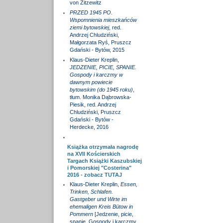
von Zitzewitz
PRZED 1945 PO.
Wspomnienia mieszkańców
ziemi bytowskiej
, red.
Andrzej Chludziński,
Małgorzata Ryś, Pruszcz
Gdański - Bytów, 2015
Klaus-Dieter Kreplin,
JEDZENIE, PICIE, SPANIE.
Gospody i karczmy w
dawnym powiecie
bytowskim (do 1945 roku)
,
tłum. Monika Dąbrowska-
Piesik, red. Andrzej
Chludziński, Pruszcz
Gdański - Bytów -
Herdecke, 2016
Książka otrzymała nagrodę
na XVII Kościerskich
Targach Książki Kaszubskiej
i Pomorskiej "Costerina"
2016 - zobacz
TUTAJ
Klaus-Dieter Kreplin,
Essen,
Trinken, Schlafen.
Gastgeber und Wirte im
ehemaligen Kreis Bütow in
Pommern
[Jedzenie, picie,
spanie. Gospody i karczmy