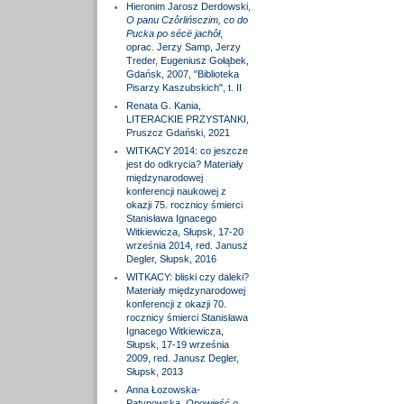
Hieronim Jarosz Derdowski,
O panu Czôrlińsczim, co do
Pucka po sécë jachôł
,
oprac. Jerzy Samp, Jerzy
Treder, Eugeniusz Gołąbek,
Gdańsk, 2007, "Biblioteka
Pisarzy Kaszubskich", t. II
Renata G. Kania,
LITERACKIE PRZYSTANKI,
Pruszcz Gdański, 2021
WITKACY 2014: co jeszcze
jest do odkrycia? Materiały
międzynarodowej
konferencji naukowej z
okazji 75. rocznicy śmierci
Stanisława Ignacego
Witkiewicza, Słupsk, 17-20
września 2014, red. Janusz
Degler, Słupsk, 2016
WITKACY: bliski czy daleki?
Materiały międzynarodowej
konferencji z okazji 70.
rocznicy śmierci Stanisława
Ignacego Witkiewicza,
Słupsk, 17-19 września
2009, red. Janusz Degler,
Słupsk, 2013
Anna Łozowska-
Patynowska,
Opowieść o