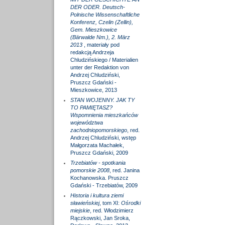
DER ODER. Deutsch-
Polnische Wissenschaftliche
Konferenz, Czelin (Zellin),
Gem. Mieszkowice
(Bärwalde Nm.), 2. März
2013
, materiały pod
redakcją Andrzeja
Chludzińskiego / Materialien
unter der Redaktion von
Andrzej Chludziński,
Pruszcz Gdański -
Mieszkowice, 2013
STAN WOJENNY. JAK TY
TO PAMIĘTASZ?
Wspomnienia mieszkańców
województwa
zachodniopomorskiego
, red.
Andrzej Chludziński, wstęp
Małgorzata Machałek,
Pruszcz Gdański, 2009
Trzebiatów - spotkania
pomorskie 2008
, red. Janina
Kochanowska. Pruszcz
Gdański - Trzebiatów, 2009
Historia i kultura ziemi
sławieńskiej
, tom XI:
Ośrodki
miejskie
, red. Włodzimierz
Rączkowski, Jan Sroka,