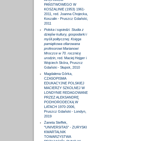
PAŃSTWOWEGO W
KOSZALINIE (1953) 1961-
2011, red. Joanna Chojecka,
Koszalin - Pruszcz Gdański,
2011
Polska i sąsiedzi. Studia z
dziejów kultury, gospodarki i
myśli politycznej. Księga
pamiątkowa ofiarowana
profesorowi Marianowi
Mroczce w 70. rocznicę
urodzin
, red. Maciej Hejger i
Wojciech Skóra, Pruszcz
Gdański - Słupsk, 2010
Magdalena Górka,
CZASOPISMA
EDUKACYJNE POLSKIEJ
MACIERZY SZKOLNEJ W
LONDYNIE REDAGOWANE
PRZEZ ALEKSANDRĘ
PODHORODECKĄ W
LATACH 1970-2006,
Pruszcz Gdański - Londyn,
2019
Żaneta Steffek,
"UNIVERSITAS" - ZURYSKI
KWARTALNIK
TOWARZYSTWA