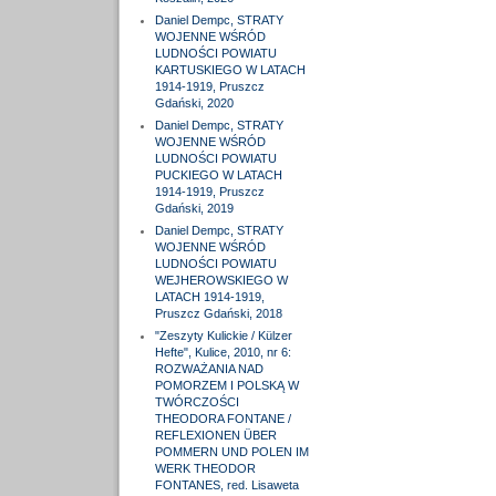
Daniel Dempc, STRATY
WOJENNE WŚRÓD
LUDNOŚCI POWIATU
KARTUSKIEGO W LATACH
1914-1919, Pruszcz
Gdański, 2020
Daniel Dempc, STRATY
WOJENNE WŚRÓD
LUDNOŚCI POWIATU
PUCKIEGO W LATACH
1914-1919, Pruszcz
Gdański, 2019
Daniel Dempc, STRATY
WOJENNE WŚRÓD
LUDNOŚCI POWIATU
WEJHEROWSKIEGO W
LATACH 1914-1919,
Pruszcz Gdański, 2018
"Zeszyty Kulickie / Külzer
Hefte", Kulice, 2010, nr 6:
ROZWAŻANIA NAD
POMORZEM I POLSKĄ W
TWÓRCZOŚCI
THEODORA FONTANE /
REFLEXIONEN ÜBER
POMMERN UND POLEN IM
WERK THEODOR
FONTANES, red. Lisaweta