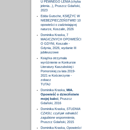
U PEWNEGO LENIA (chyba
jelenia...), Pruszcz Gdański,
2023
Edda Gutsche, KSIĘŻYC W
NIEBEZPIECZEŃSTWIE! 10
opowieści o zadziwiającej
naturze, Koszalin, 2026
Dominika Kraska, 7
MAGICZNYCH OPOWIEŚCI
O GDYNI, Koszalin -
Gdynia, 2026, wydanie III
jubileuszowe
Książka otrzymała
wyróżnienie w Konkursie
Literatury Kaszubskiej i
Pomorskiej za lata 2019-
2021 w Kościerzynie -
zobacz
TUTAJ
Dominika Kraska,
MIA.
Opowieść o dzieciństwie
mojej babci
, Pruszcz
Gdański, 2016
Dominika Kraska,
STUDNIA
CZASU, czyli jak odnaleźć
zagubione wspomnienia
,
Pruszcz Gdański, 2015
Dominika Kraska,
Opowieści