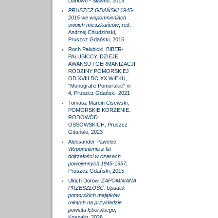
Darłowo - Sławno, 2013
PRUSZCZ GDAŃSKI 1945-
2015 we wspomnieniach
swoich mieszkańców
, red.
Andrzej Chludziński,
Pruszcz Gdański, 2015
Roch Pałubicki, BIBER-
PAŁUBICCY. DZIEJE
AWANSU I GERMANIZACJI
RODZINY POMORSKIEJ
OD XVIII DO XX WIEKU,
"Monografie Pomorskie" nr
4, Pruszcz Gdański, 2021
Tomasz Marcin Cisewski,
POMORSKIE KORZENIE.
RODOWÓD
OSSOWSKICH, Pruszcz
Gdański, 2023
Aleksander Pawelec,
Wspomnienia z lat
dojrzałości w czasach
powojennych 1945-1957
,
Pruszcz Gdański, 2015
Ulrich Dorow,
ZAPOMNIANA
PRZESZŁOŚĆ. Upadek
pomorskich majątków
rolnych na przykładzie
powiatu lęborskiego
,
Koszalin, 2026