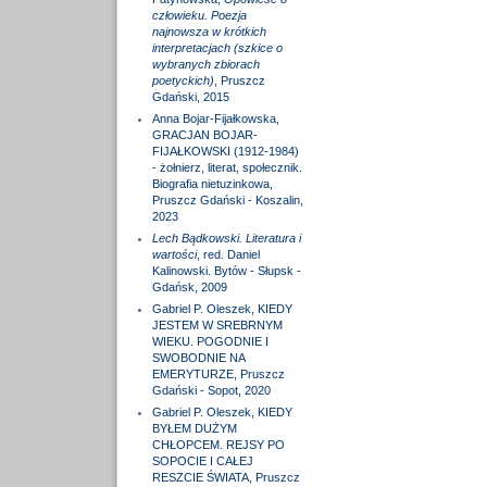
człowieku. Poezja
najnowsza w krótkich
interpretacjach (szkice o
wybranych zbiorach
poetyckich)
, Pruszcz
Gdański, 2015
Anna Bojar-Fijałkowska,
GRACJAN BOJAR-
FIJAŁKOWSKI (1912-1984)
- żołnierz, literat, społecznik.
Biografia nietuzinkowa,
Pruszcz Gdański - Koszalin,
2023
Lech Bądkowski. Literatura i
wartości
, red. Daniel
Kalinowski. Bytów - Słupsk -
Gdańsk, 2009
Gabriel P. Oleszek, KIEDY
JESTEM W SREBRNYM
WIEKU. POGODNIE I
SWOBODNIE NA
EMERYTURZE, Pruszcz
Gdański - Sopot, 2020
Gabriel P. Oleszek, KIEDY
BYŁEM DUŻYM
CHŁOPCEM. REJSY PO
SOPOCIE I CAŁEJ
RESZCIE ŚWIATA, Pruszcz