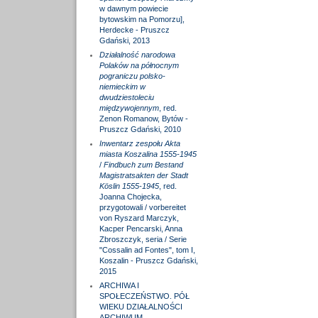
w dawnym powiecie
bytowskim na Pomorzu],
Herdecke - Pruszcz
Gdański, 2013
Działalność narodowa
Polaków na północnym
pograniczu polsko-
niemieckim w
dwudziestoleciu
międzywojennym
, red.
Zenon Romanow, Bytów -
Pruszcz Gdański, 2010
Inwentarz zespołu Akta
miasta Koszalina 1555-1945
/
Findbuch zum Bestand
Magistratsakten der Stadt
Köslin 1555-1945
, red.
Joanna Chojecka,
przygotowali / vorbereitet
von Ryszard Marczyk,
Kacper Pencarski, Anna
Zbroszczyk, seria / Serie
"Cossalin ad Fontes", tom I,
Koszalin - Pruszcz Gdański,
2015
ARCHIWA I
SPOŁECZEŃSTWO. PÓŁ
WIEKU DZIAŁALNOŚCI
ARCHIWUM