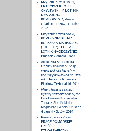
Krzysztof Kowalkowski,
FRANCISZEK JÓZEF
CHYLEWSKI - PILOT 300.
DYWIZJONU
BOMBOWEGO, Pruszcz
Gdański - Tczew - Gdańsk,
2022
Krzysztof Kowalkowski,
PORUCZNIK STEFAN
BOLESŁAW MADEJCZYK
(1911-1992) - POLSKI
LOTNIK NA OBCZYŹNIE,
Pruszcz Gdański, 2020
Agnieszka Skolasińska,
Oczami naiwności. Losy
mitów wolnościowych w
polskiej popkulturze po 1989
roku
, Pruszcz Gdański -
Piotrków Trybunalski, 2014
Małe miasta w czasach
płynnej nowoczesności
, red.
Ewa Nowina-Sroczyńska,
Tomasz Siemiński, tłum.
Magdalena Gębala, Pruszcz
Gdański - Bytów, 2014
Renata Teresa Korek,
PRACE POMORSKIE,
CZĘŚĆ I:
ETNOGRAFICZNA,