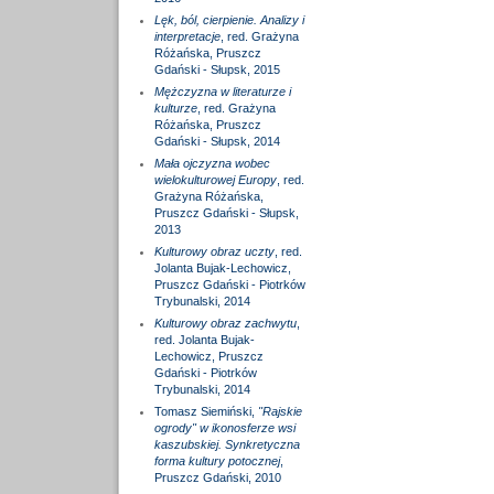
Lęk, ból, cierpienie. Analizy i
interpretacje
, red. Grażyna
Różańska, Pruszcz
Gdański - Słupsk, 2015
Mężczyzna w literaturze i
kulturze
, red. Grażyna
Różańska, Pruszcz
Gdański - Słupsk, 2014
Mała ojczyzna wobec
wielokulturowej Europy
, red.
Grażyna Różańska,
Pruszcz Gdański - Słupsk,
2013
Kulturowy obraz uczty
, red.
Jolanta Bujak-Lechowicz,
Pruszcz Gdański - Piotrków
Trybunalski, 2014
Kulturowy obraz zachwytu
,
red. Jolanta Bujak-
Lechowicz, Pruszcz
Gdański - Piotrków
Trybunalski, 2014
Tomasz Siemiński,
"Rajskie
ogrody" w ikonosferze wsi
kaszubskiej. Synkretyczna
forma kultury potocznej
,
Pruszcz Gdański, 2010