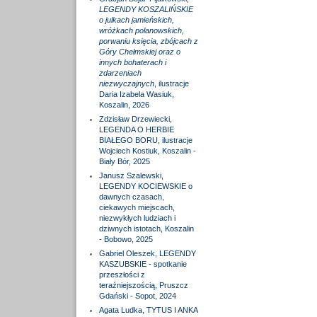
LEGENDY KOSZALIŃSKIE
o julkach jamieńskich,
wróżkach polanowskich,
porwaniu księcia, zbójcach z
Góry Chełmskiej oraz o
innych bohaterach i
zdarzeniach
niezwyczajnych
, ilustracje
Daria Izabela Wasiuk,
Koszalin, 2026
Zdzisław Drzewiecki,
LEGENDA O HERBIE
BIAŁEGO BORU, ilustracje
Wojciech Kostiuk, Koszalin -
Biały Bór, 2025
Janusz Szalewski,
LEGENDY KOCIEWSKIE o
dawnych czasach,
ciekawych miejscach,
niezwykłych ludziach i
dziwnych istotach, Koszalin
- Bobowo, 2025
Gabriel Oleszek, LEGENDY
KASZUBSKIE - spotkanie
przeszłości z
teraźniejszością, Pruszcz
Gdański - Sopot, 2024
Agata Ludka, TYTUS I ANKA