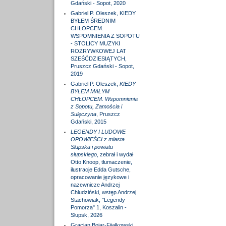
Gdański - Sopot, 2020
Gabriel P. Oleszek, KIEDY
BYŁEM ŚREDNIM
CHŁOPCEM.
WSPOMNIENIA Z SOPOTU
- STOLICY MUZYKI
ROZRYWKOWEJ LAT
SZEŚĆDZIESIĄTYCH,
Pruszcz Gdański - Sopot,
2019
Gabriel P. Oleszek,
KIEDY
BYŁEM MAŁYM
CHŁOPCEM. Wspomnienia
z Sopotu, Zamościa i
Sulęczyna
, Pruszcz
Gdański, 2015
LEGENDY I LUDOWE
OPOWIEŚCI z miasta
Słupska i powiatu
słupskiego
, zebrał i wydał
Otto Knoop, tłumaczenie,
ilustracje Edda Gutsche,
opracowanie językowe i
nazewnicze Andrzej
Chludziński, wstęp Andrzej
Stachowiak, "Legendy
Pomorza" 1, Koszalin -
Słupsk, 2026
Gracjan Bojar-Fijałkowski,