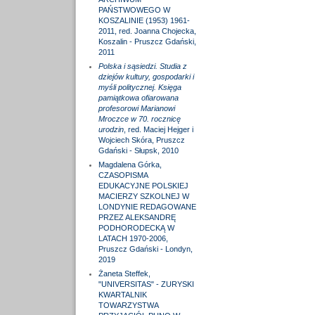
PAŃSTWOWEGO W
KOSZALINIE (1953) 1961-
2011, red. Joanna Chojecka,
Koszalin - Pruszcz Gdański,
2011
Polska i sąsiedzi. Studia z
dziejów kultury, gospodarki i
myśli politycznej. Księga
pamiątkowa ofiarowana
profesorowi Marianowi
Mroczce w 70. rocznicę
urodzin
, red. Maciej Hejger i
Wojciech Skóra, Pruszcz
Gdański - Słupsk, 2010
Magdalena Górka,
CZASOPISMA
EDUKACYJNE POLSKIEJ
MACIERZY SZKOLNEJ W
LONDYNIE REDAGOWANE
PRZEZ ALEKSANDRĘ
PODHORODECKĄ W
LATACH 1970-2006,
Pruszcz Gdański - Londyn,
2019
Żaneta Steffek,
"UNIVERSITAS" - ZURYSKI
KWARTALNIK
TOWARZYSTWA