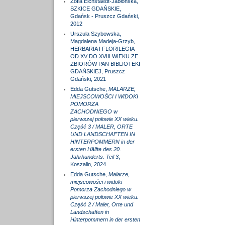
Zofia Eichstaedt-Jabłońska,
SZKICE GDAŃSKIE,
Gdańsk - Pruszcz Gdański,
2012
Urszula Szybowska,
Magdalena Madeja-Grzyb,
HERBARIA I FLORILEGIA
OD XV DO XVIII WIEKU ZE
ZBIORÓW PAN BIBLIOTEKI
GDAŃSKIEJ, Pruszcz
Gdański, 2021
Edda Gutsche,
MALARZE,
MIEJSCOWOŚCI I WIDOKI
POMORZA
ZACHODNIEGO w
pierwszej połowie XX wieku.
Część 3 / MALER, ORTE
UND LANDSCHAFTEN IN
HINTERPOMMERN in der
ersten Hälfte des 20.
Jahrhunderts. Teil 3
,
Koszalin, 2024
Edda Gutsche,
Malarze,
miejscowości i widoki
Pomorza Zachodniego w
pierwszej połowie XX wieku.
Część 2 / Maler, Orte und
Landschaften in
Hinterpommern in der ersten