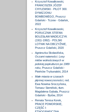
Krzysztof Kowalkowski,
FRANCISZEK JÓZEF
CHYLEWSKI - PILOT 300.
DYWIZJONU
BOMBOWEGO, Pruszcz
Gdański - Tczew - Gdańsk,
2022
Krzysztof Kowalkowski,
PORUCZNIK STEFAN
BOLESŁAW MADEJCZYK
(1911-1992) - POLSKI
LOTNIK NA OBCZYŹNIE,
Pruszcz Gdański, 2020
Agnieszka Skolasińska,
Oczami naiwności. Losy
mitów wolnościowych w
polskiej popkulturze po 1989
roku
, Pruszcz Gdański -
Piotrków Trybunalski, 2014
Małe miasta w czasach
płynnej nowoczesności
, red.
Ewa Nowina-Sroczyńska,
Tomasz Siemiński, tłum.
Magdalena Gębala, Pruszcz
Gdański - Bytów, 2014
Renata Teresa Korek,
PRACE POMORSKIE,
CZĘŚĆ I:
ETNOGRAFICZNA,