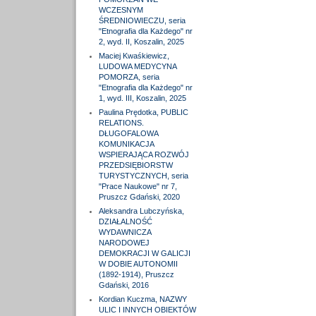
WCZESNYM
ŚREDNIOWIECZU, seria
"Etnografia dla Każdego" nr
2, wyd. II, Koszalin, 2025
Maciej Kwaśkiewicz,
LUDOWA MEDYCYNA
POMORZA, seria
"Etnografia dla Każdego" nr
1, wyd. III, Koszalin, 2025
Paulina Prędotka, PUBLIC
RELATIONS.
DŁUGOFALOWA
KOMUNIKACJA
WSPIERAJĄCA ROZWÓJ
PRZEDSIĘBIORSTW
TURYSTYCZNYCH, seria
"Prace Naukowe" nr 7,
Pruszcz Gdański, 2020
Aleksandra Lubczyńska,
DZIAŁALNOŚĆ
WYDAWNICZA
NARODOWEJ
DEMOKRACJI W GALICJI
W DOBIE AUTONOMII
(1892-1914), Pruszcz
Gdański, 2016
Kordian Kuczma, NAZWY
ULIC I INNYCH OBIEKTÓW