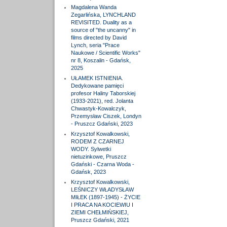
Magdalena Wanda
Zegarlińska, LYNCHLAND
REVISITED. Duality as a
source of "the uncanny" in
films directed by David
Lynch, seria "Prace
Naukowe / Scientific Works"
nr 8, Koszalin - Gdańsk,
2025
UŁAMEK ISTNIENIA.
Dedykowane pamięci
profesor Haliny Taborskiej
(1933-2021), red. Jolanta
Chwastyk-Kowalczyk,
Przemysław Ciszek, Londyn
- Pruszcz Gdański, 2023
Krzysztof Kowalkowski,
RODEM Z CZARNEJ
WODY. Sylwetki
nietuzinkowe, Pruszcz
Gdański - Czarna Woda -
Gdańsk, 2023
Krzysztof Kowalkowski,
LEŚNICZY WŁADYSŁAW
MIŁEK (1897-1945) - ŻYCIE
I PRACA NA KOCIEWIU I
ZIEMI CHEŁMIŃSKIEJ,
Pruszcz Gdański, 2021