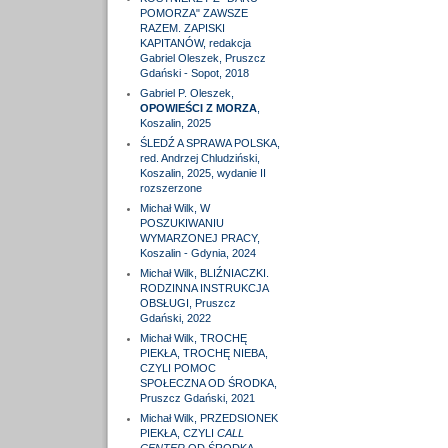
POMORZA" ZAWSZE
RAZEM. ZAPISKI
KAPITANÓW, redakcja
Gabriel Oleszek, Pruszcz
Gdański - Sopot, 2018
Gabriel P. Oleszek,
OPOWIEŚCI Z MORZA
,
Koszalin, 2025
ŚLEDŹ A SPRAWA POLSKA,
red. Andrzej Chludziński,
Koszalin, 2025, wydanie II
rozszerzone
Michał Wilk, W
POSZUKIWANIU
WYMARZONEJ PRACY,
Koszalin - Gdynia, 2024
Michał Wilk, BLIŹNIACZKI.
RODZINNA INSTRUKCJA
OBSŁUGI, Pruszcz
Gdański, 2022
Michał Wilk, TROCHĘ
PIEKŁA, TROCHĘ NIEBA,
CZYLI POMOC
SPOŁECZNA OD ŚRODKA,
Pruszcz Gdański, 2021
Michał Wilk, PRZEDSIONEK
PIEKŁA, CZYLI
CALL