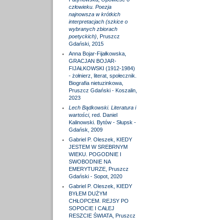
człowieku. Poezja
najnowsza w krótkich
interpretacjach (szkice o
wybranych zbiorach
poetyckich)
, Pruszcz
Gdański, 2015
Anna Bojar-Fijałkowska,
GRACJAN BOJAR-
FIJAŁKOWSKI (1912-1984)
- żołnierz, literat, społecznik.
Biografia nietuzinkowa,
Pruszcz Gdański - Koszalin,
2023
Lech Bądkowski. Literatura i
wartości
, red. Daniel
Kalinowski. Bytów - Słupsk -
Gdańsk, 2009
Gabriel P. Oleszek, KIEDY
JESTEM W SREBRNYM
WIEKU. POGODNIE I
SWOBODNIE NA
EMERYTURZE, Pruszcz
Gdański - Sopot, 2020
Gabriel P. Oleszek, KIEDY
BYŁEM DUŻYM
CHŁOPCEM. REJSY PO
SOPOCIE I CAŁEJ
RESZCIE ŚWIATA, Pruszcz