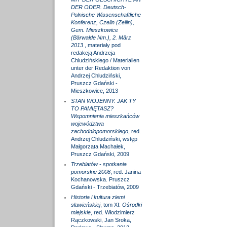
DER ODER. Deutsch-
Polnische Wissenschaftliche
Konferenz, Czelin (Zellin),
Gem. Mieszkowice
(Bärwalde Nm.), 2. März
2013
, materiały pod
redakcją Andrzeja
Chludzińskiego / Materialien
unter der Redaktion von
Andrzej Chludziński,
Pruszcz Gdański -
Mieszkowice, 2013
STAN WOJENNY. JAK TY
TO PAMIĘTASZ?
Wspomnienia mieszkańców
województwa
zachodniopomorskiego
, red.
Andrzej Chludziński, wstęp
Małgorzata Machałek,
Pruszcz Gdański, 2009
Trzebiatów - spotkania
pomorskie 2008
, red. Janina
Kochanowska. Pruszcz
Gdański - Trzebiatów, 2009
Historia i kultura ziemi
sławieńskiej
, tom XI:
Ośrodki
miejskie
, red. Włodzimierz
Rączkowski, Jan Sroka,