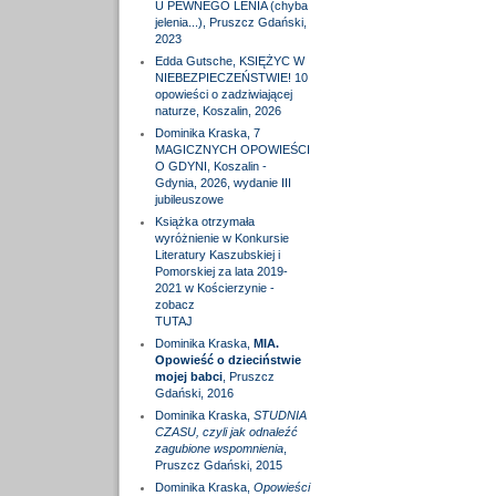
U PEWNEGO LENIA (chyba
jelenia...), Pruszcz Gdański,
2023
Edda Gutsche, KSIĘŻYC W
NIEBEZPIECZEŃSTWIE! 10
opowieści o zadziwiającej
naturze, Koszalin, 2026
Dominika Kraska, 7
MAGICZNYCH OPOWIEŚCI
O GDYNI, Koszalin -
Gdynia, 2026, wydanie III
jubileuszowe
Książka otrzymała
wyróżnienie w Konkursie
Literatury Kaszubskiej i
Pomorskiej za lata 2019-
2021 w Kościerzynie -
zobacz
TUTAJ
Dominika Kraska,
MIA.
Opowieść o dzieciństwie
mojej babci
, Pruszcz
Gdański, 2016
Dominika Kraska,
STUDNIA
CZASU, czyli jak odnaleźć
zagubione wspomnienia
,
Pruszcz Gdański, 2015
Dominika Kraska,
Opowieści