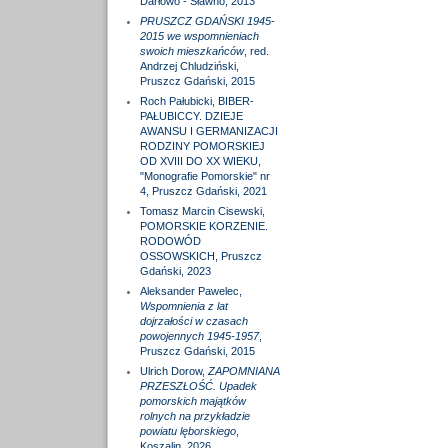
Darłowo - Sławno, 2013
PRUSZCZ GDAŃSKI 1945-
2015 we wspomnieniach
swoich mieszkańców
, red.
Andrzej Chludziński,
Pruszcz Gdański, 2015
Roch Pałubicki, BIBER-
PAŁUBICCY. DZIEJE
AWANSU I GERMANIZACJI
RODZINY POMORSKIEJ
OD XVIII DO XX WIEKU,
"Monografie Pomorskie" nr
4, Pruszcz Gdański, 2021
Tomasz Marcin Cisewski,
POMORSKIE KORZENIE.
RODOWÓD
OSSOWSKICH, Pruszcz
Gdański, 2023
Aleksander Pawelec,
Wspomnienia z lat
dojrzałości w czasach
powojennych 1945-1957
,
Pruszcz Gdański, 2015
Ulrich Dorow,
ZAPOMNIANA
PRZESZŁOŚĆ. Upadek
pomorskich majątków
rolnych na przykładzie
powiatu lęborskiego
,
Koszalin, 2026