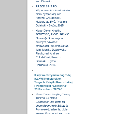
von Zitzewitz
PRZED 1945 PO.
Wspomnienia mieszkańców
ziemi bytowskiej
, red.
Andrzej Chludziński,
Małgorzata Ryś, Pruszcz
Gdański - Bytów, 2015
Klaus-Dieter Kreplin,
JEDZENIE, PICIE, SPANIE.
Gospody i karczmy w
dawnym powiecie
bytowskim (do 1945 roku)
,
tłum. Monika Dąbrowska-
Piesik, red. Andrzej
Chludziński, Pruszcz
Gdański - Bytów -
Herdecke, 2016
Książka otrzymała nagrodę
na XVII Kościerskich
Targach Książki Kaszubskiej
i Pomorskiej "Costerina"
2016 - zobacz
TUTAJ
Klaus-Dieter Kreplin,
Essen,
Trinken, Schlafen.
Gastgeber und Wirte im
ehemaligen Kreis Bütow in
Pommern
[Jedzenie, picie,
spanie. Gospody i karczmy