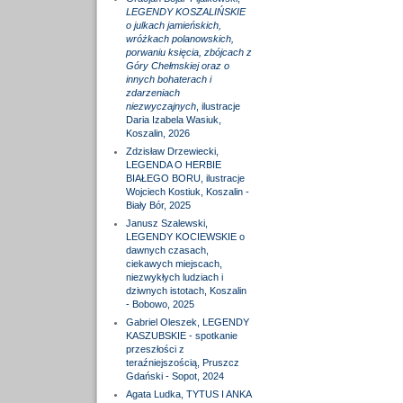
LEGENDY KOSZALIŃSKIE
o julkach jamieńskich,
wróżkach polanowskich,
porwaniu księcia, zbójcach z
Góry Chełmskiej oraz o
innych bohaterach i
zdarzeniach
niezwyczajnych
, ilustracje
Daria Izabela Wasiuk,
Koszalin, 2026
Zdzisław Drzewiecki,
LEGENDA O HERBIE
BIAŁEGO BORU, ilustracje
Wojciech Kostiuk, Koszalin -
Biały Bór, 2025
Janusz Szalewski,
LEGENDY KOCIEWSKIE o
dawnych czasach,
ciekawych miejscach,
niezwykłych ludziach i
dziwnych istotach, Koszalin
- Bobowo, 2025
Gabriel Oleszek, LEGENDY
KASZUBSKIE - spotkanie
przeszłości z
teraźniejszością, Pruszcz
Gdański - Sopot, 2024
Agata Ludka, TYTUS I ANKA