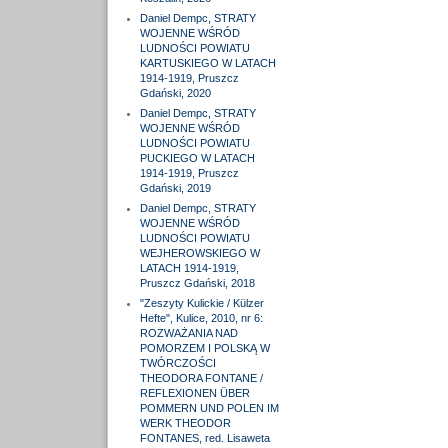
Daniel Dempc, STRATY
WOJENNE WŚRÓD
LUDNOŚCI POWIATU
KARTUSKIEGO W LATACH
1914-1919, Pruszcz
Gdański, 2020
Daniel Dempc, STRATY
WOJENNE WŚRÓD
LUDNOŚCI POWIATU
PUCKIEGO W LATACH
1914-1919, Pruszcz
Gdański, 2019
Daniel Dempc, STRATY
WOJENNE WŚRÓD
LUDNOŚCI POWIATU
WEJHEROWSKIEGO W
LATACH 1914-1919,
Pruszcz Gdański, 2018
"Zeszyty Kulickie / Külzer
Hefte", Kulice, 2010, nr 6:
ROZWAŻANIA NAD
POMORZEM I POLSKĄ W
TWÓRCZOŚCI
THEODORA FONTANE /
REFLEXIONEN ÜBER
POMMERN UND POLEN IM
WERK THEODOR
FONTANES, red. Lisaweta