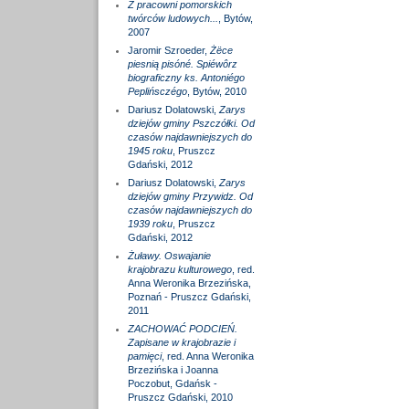
Z pracowni pomorskich
twórców ludowych...
, Bytów,
2007
Jaromir Szroeder,
Żëce
piesnią pisóné. Spiéwôrz
biograficzny ks. Antoniégo
Peplińsczégo
, Bytów, 2010
Dariusz Dolatowski,
Zarys
dziejów gminy Pszczółki. Od
czasów najdawniejszych do
1945 roku
, Pruszcz
Gdański, 2012
Dariusz Dolatowski,
Zarys
dziejów gminy Przywidz. Od
czasów najdawniejszych do
1939 roku
, Pruszcz
Gdański, 2012
Żuławy. Oswajanie
krajobrazu kulturowego
, red.
Anna Weronika Brzezińska,
Poznań - Pruszcz Gdański,
2011
ZACHOWAĆ PODCIEŃ.
Zapisane w krajobrazie i
pamięci
, red. Anna Weronika
Brzezińska i Joanna
Poczobut, Gdańsk -
Pruszcz Gdański, 2010