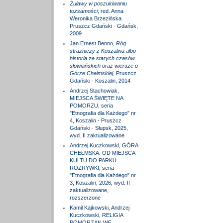
Żuławy w poszukiwaniu
tożsamości
, red. Anna
Weronika Brzezińska.
Pruszcz Gdański - Gdańsk,
2009
Jan Ernest Benno,
Róg
strażniczy z Koszalina albo
historia ze starych czasów
słowiańskich oraz wiersze o
Górze Chełmskiej
, Pruszcz
Gdański - Koszalin, 2014
Andrzej Stachowiak,
MIEJSCA ŚWIĘTE NA
POMORZU, seria
"Etnografia dla Każdego" nr
4, Koszalin - Pruszcz
Gdański - Słupsk, 2025,
wyd. II zaktualizowane
Andrzej Kuczkowski, GÓRA
CHEŁMSKA. OD MIEJSCA
KULTU DO PARKU
ROZRYWKI, seria
"Etnografia dla Każdego" nr
3, Koszalin, 2026, wyd. II
zaktualizowane,
rozszerzone
Kamil Kajkowski, Andrzej
Kuczkowski, RELIGIA
POMORZAN WE