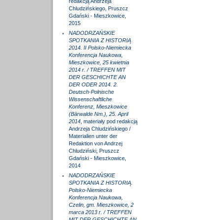
redakcją Andrzeja
Chludzińskiego, Pruszcz
Gdański - Mieszkowice,
2015
NADODRZAŃSKIE
SPOTKANIA Z HISTORIĄ
2014. II Polsko-Niemiecka
Konferencja Naukowa,
Mieszkowice, 25 kwietnia
2014 r. / TREFFEN MIT
DER GESCHICHTE AN
DER ODER 2014. 2.
Deutsch-Polnische
Wissenschaftliche
Konferenz, Mieszkowice
(Bärwalde Nm.), 25. April
2014
, materiały pod redakcją
Andrzeja Chludzińskiego /
Materialien unter der
Redaktion von Andrzej
Chludziński, Pruszcz
Gdański - Mieszkowice,
2014
NADODRZAŃSKIE
SPOTKANIA Z HISTORIĄ.
Polsko-Niemiecka
Konferencja Naukowa,
Czelin, gm. Mieszkowice, 2
marca 2013 r. / TREFFEN
MIT DER GESCHICHTE AN