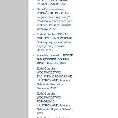
CENTER
OD ŚRODKA,
Pruszcz Gdański, 2020
Daniel Szczegielniak,
PODRÓŻ KU PASJI. Jak
sięgnąć po lepszą pracę?
Poradnik w trzech prostych
krokach, Pruszcz Gdański -
Wrocław, 2022
Edda Gutsche, USTKA I
OKOLICE - PRZEWODNIK.
Spacery, wycieczki, szlaki
turystyczne, Koszalin -
Ustka, 2025
Arkadiusz Kawałko,
DZIEJE
GAŁĘZINOWA DO 1945
ROKU
, Koszalin, 2025
Edda Gutsche,
WOJEWÓDZTWO
ZACHODNIOPOMORSKIE
ILUSTROWANE, Pruszcz
Gdański - Koszalin -
Szczecin, 2022
Edda Gutsche,
WOJEWÓDZTWO
POMORSKIE
ILUSTROWANE, Pruszcz
Gdański - Słupsk - Gdańsk,
2022