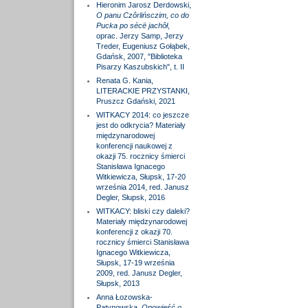
Hieronim Jarosz Derdowski,
O panu Czôrlińsczim, co do
Pucka po sécë jachôł
,
oprac. Jerzy Samp, Jerzy
Treder, Eugeniusz Gołąbek,
Gdańsk, 2007, "Biblioteka
Pisarzy Kaszubskich", t. II
Renata G. Kania,
LITERACKIE PRZYSTANKI,
Pruszcz Gdański, 2021
WITKACY 2014: co jeszcze
jest do odkrycia? Materiały
międzynarodowej
konferencji naukowej z
okazji 75. rocznicy śmierci
Stanisława Ignacego
Witkiewicza, Słupsk, 17-20
września 2014, red. Janusz
Degler, Słupsk, 2016
WITKACY: bliski czy daleki?
Materiały międzynarodowej
konferencji z okazji 70.
rocznicy śmierci Stanisława
Ignacego Witkiewicza,
Słupsk, 17-19 września
2009, red. Janusz Degler,
Słupsk, 2013
Anna Łozowska-
Patynowska,
Opowieść o