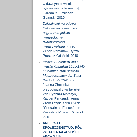
w dawnym powiecie
bytowskim na Pomorzu],
Herdecke - Pruszcz
Gdański, 2013
Działalność narodowa
Polaków na północnym
pograniczu polsko-
niemieckim w
dwudziestoleciu
międzywojennym
, red.
Zenon Romanow, Bytów -
Pruszcz Gdański, 2010
Inwentarz zespołu Akta
miasta Koszalina 1555-1945
/
Findbuch zum Bestand
Magistratsakten der Stadt
Köslin 1555-1945
, red.
Joanna Chojecka,
przygotowali / vorbereitet
von Ryszard Marczyk,
Kacper Pencarski, Anna
Zbroszczyk, seria / Serie
"Cossalin ad Fontes", tom I,
Koszalin - Pruszcz Gdański,
2015
ARCHIWA I
SPOŁECZEŃSTWO. PÓŁ
WIEKU DZIAŁALNOŚCI
ARCHIWUM