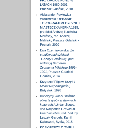
PRZYJACIÓŁ PUNO W
LATACH 1980-2001,
Pruszcz Gdański, 2018
Aleksander Pawłowicz
Władimirski, OPISANIE
TOPOGRAFII MEDYCZNEJ
MIASTECZKA KĘPNA 1815,
przekład Andrzej i Ludwika
Malińscy, red. Andrzej
Maliński, Pruszcz Gdański -
Poznań, 2020
Ewa Czerniakowska,
Ze
studiów nad dziejami
"Gazety Gdańskiej" pod
redakcją Bernarda
Zygmunta Milskiego 1891-
1901
, Pruszcz Gdański -
Gdańsk, 2014
Krzysztof Filipow,
Krzyż i
Medal Niepodległości
,
Białystok, 1998
Kończyny, kości i wtórnie
otwarte groby w dawnych
kulturach / Limbs, Bones,
and Reopened Graves in
Past Societies
, red. / ed. by
Leszek Gardeła, Kamil
Kajkowski, Bytów, 2015
KOSYNIERZY Z "DARU