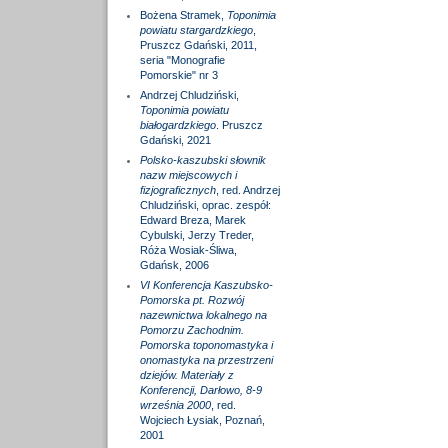
Bożena Stramek,
Toponimia
powiatu stargardzkiego
,
Pruszcz Gdański, 2011,
seria "Monografie
Pomorskie" nr 3
Andrzej Chludziński,
Toponimia powiatu
białogardzkiego
. Pruszcz
Gdański, 2021
Polsko-kaszubski słownik
nazw miejscowych i
fizjograficznych
, red. Andrzej
Chludziński, oprac. zespół:
Edward Breza, Marek
Cybulski, Jerzy Treder,
Róża Wosiak-Śliwa,
Gdańsk, 2006
VI Konferencja Kaszubsko-
Pomorska pt. Rozwój
nazewnictwa lokalnego na
Pomorzu Zachodnim.
Pomorska toponomastyka i
onomastyka na przestrzeni
dziejów. Materiały z
Konferencji, Darłowo, 8-9
września 2000
, red.
Wojciech Łysiak, Poznań,
2001