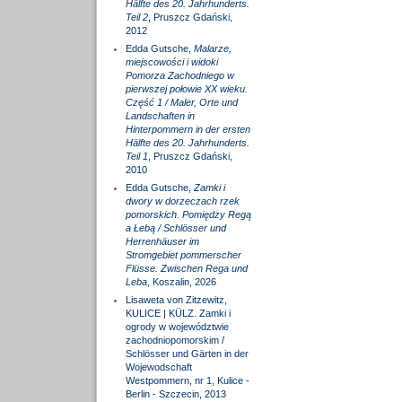
Hälfte des 20. Jahrhunderts.
Teil 2
, Pruszcz Gdański,
2012
Edda Gutsche,
Malarze,
miejscowości i widoki
Pomorza Zachodniego w
pierwszej połowie XX wieku.
Część 1 / Maler, Orte und
Landschaften in
Hinterpommern in der ersten
Hälfte des 20. Jahrhunderts.
Teil 1
, Pruszcz Gdański,
2010
Edda Gutsche,
Zamki i
dwory w dorzeczach rzek
pomorskich. Pomiędzy Regą
a Łebą / Schlösser und
Herrenhäuser im
Stromgebiet pommerscher
Flüsse. Zwischen Rega und
Leba
, Koszalin, 2026
Lisaweta von Zitzewitz,
KULICE | KÜLZ. Zamki i
ogrody w województwie
zachodniopomorskim /
Schlösser und Gärten in der
Wojewodschaft
Westpommern, nr 1, Kulice -
Berlin - Szczecin, 2013