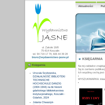
Aktualności
Pub
ul. Zakole 16/8
75-814 Koszalin
tel. 94 719 17 79, 606 44 39 28
biuro@wydawnictwo-jasne.pl
KSIĘGARNIA
Księgarnia
Na tej zakładce znajduj
Są to zarówno publikac
Ich wspólną cechą jest 
Urszula Szybowska,
DZIAŁALNOŚĆ BIBLIOTEKI
WYSZUKIWARKA: klawisz
TECHNISCHE
HOCHSCHULE DANZIG
(1904-1944) na tle historii
gdańskiego bibliotekarstwa
instytucjonalnego, Koszalin -
Gdańsk, 2024
Jolanta Chwastyk-