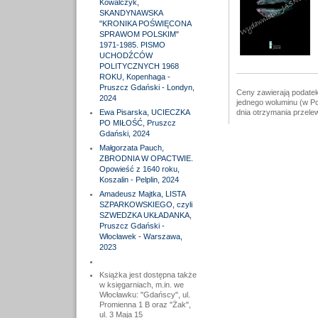
Kowalczyk,
SKANDYNAWSKA
"KRONIKA POŚWIĘCONA
SPRAWOM POLSKIM"
1971-1985. PISMO
UCHODŹCÓW
POLITYCZNYCH 1968
ROKU, Kopenhaga -
Pruszcz Gdański - Londyn,
Ceny zawierają podatek
2024
jednego woluminu (w Po
Ewa Pisarska, UCIECZKA
dnia otrzymania przele
PO MIŁOŚĆ, Pruszcz
Gdański, 2024
Małgorzata Pauch,
ZBRODNIA W OPACTWIE.
Opowieść z 1640 roku,
Koszalin - Pelplin, 2024
Amadeusz Majtka, LISTA
SZPARKOWSKIEGO, czyli
SZWEDZKA UKŁADANKA,
Pruszcz Gdański -
Włocławek - Warszawa,
2023
Książka jest dostępna także
w księgarniach, m.in. we
Włocławku: "Gdańscy", ul.
Promienna 1 B oraz "Żak",
ul. 3 Maja 15