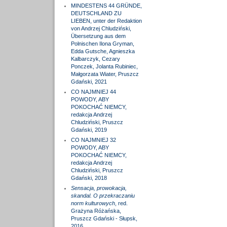
MINDESTENS 44 GRÜNDE,
DEUTSCHLAND ZU
LIEBEN, unter der Redaktion
von Andrzej Chludziński,
Übersetzung aus dem
Polnischen Ilona Gryman,
Edda Gutsche, Agnieszka
Kalbarczyk, Cezary
Ponczek, Jolanta Rubiniec,
Małgorzata Wiater, Pruszcz
Gdański, 2021
CO NAJMNIEJ 44
POWODY, ABY
POKOCHAĆ NIEMCY,
redakcja Andrzej
Chludziński, Pruszcz
Gdański, 2019
CO NAJMNIEJ 32
POWODY, ABY
POKOCHAĆ NIEMCY,
redakcja Andrzej
Chludziński, Pruszcz
Gdański, 2018
Sensacja, prowokacja,
skandal. O przekraczaniu
norm kulturowych
, red.
Grażyna Różańska,
Pruszcz Gdański - Słupsk,
2016