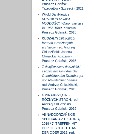
Pruszcz Gdański -
Trzebiatów - Szczecin, 2021
Witold Danilkiewicz,
KOSZALIN MOJEJ
MŁODOŚCI. Wspomnienia z
lat 1955-1980
, Koszalin -
Pruszcz Gdański, 2015
KOSZALIN 1945-2015.
Historie z rodzinnych
archiwów
, red. Andrzej
Chludziński i Joanna
Chojecka, Koszalin -
Pruszcz Gdański, 2015
Z dziejów ziemi drawskiej i
szczecineckiej / Aus der
Geschichte des Dramburger
und Neustettiner Landes
,
red. Andrzej Chludziński,
Pruszcz Gdański, 2013
GMINA KRZĘCIN Z
RÓŻNYCH STRON, red.
Andrzej Chludziński,
Pruszcz Gdański, 2019
VII NADODRZAŃSKIE
SPOTKANIA Z HISTORIĄ
2019 / 7. TREFFEN MIT
DER GESCHICHTE AN
DER ODER 2019, red.