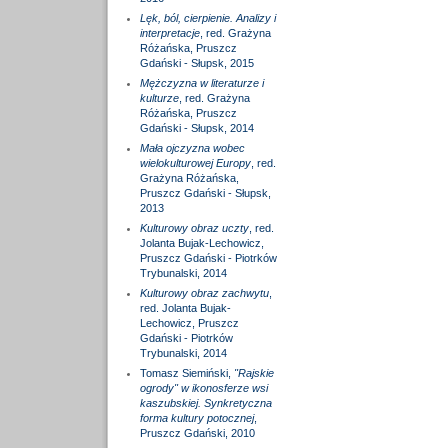
Lęk, ból, cierpienie. Analizy i
interpretacje
, red. Grażyna
Różańska, Pruszcz
Gdański - Słupsk, 2015
Mężczyzna w literaturze i
kulturze
, red. Grażyna
Różańska, Pruszcz
Gdański - Słupsk, 2014
Mała ojczyzna wobec
wielokulturowej Europy
, red.
Grażyna Różańska,
Pruszcz Gdański - Słupsk,
2013
Kulturowy obraz uczty
, red.
Jolanta Bujak-Lechowicz,
Pruszcz Gdański - Piotrków
Trybunalski, 2014
Kulturowy obraz zachwytu
,
red. Jolanta Bujak-
Lechowicz, Pruszcz
Gdański - Piotrków
Trybunalski, 2014
Tomasz Siemiński,
"Rajskie
ogrody" w ikonosferze wsi
kaszubskiej. Synkretyczna
forma kultury potocznej
,
Pruszcz Gdański, 2010