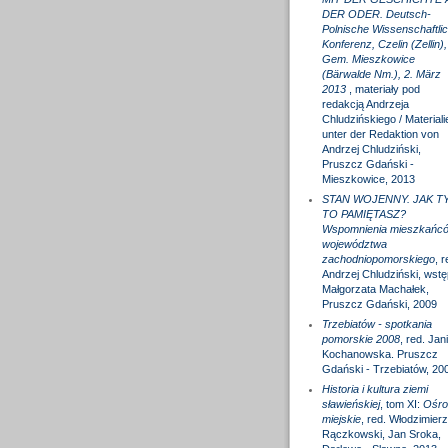
DER ODER. Deutsch-
Polnische Wissenschaftli
Konferenz, Czelin (Zellin),
Gem. Mieszkowice
(Bärwalde Nm.), 2. März
2013
, materiały pod
redakcją Andrzeja
Chludzińskiego / Materiali
unter der Redaktion von
Andrzej Chludziński,
Pruszcz Gdański -
Mieszkowice, 2013
STAN WOJENNY. JAK T
TO PAMIĘTASZ?
Wspomnienia mieszkańc
województwa
zachodniopomorskiego
, r
Andrzej Chludziński, wstę
Małgorzata Machałek,
Pruszcz Gdański, 2009
Trzebiatów - spotkania
pomorskie 2008
, red. Jan
Kochanowska. Pruszcz
Gdański - Trzebiatów, 20
Historia i kultura ziemi
sławieńskiej
, tom XI:
Ośro
miejskie
, red. Włodzimierz
Rączkowski, Jan Sroka,