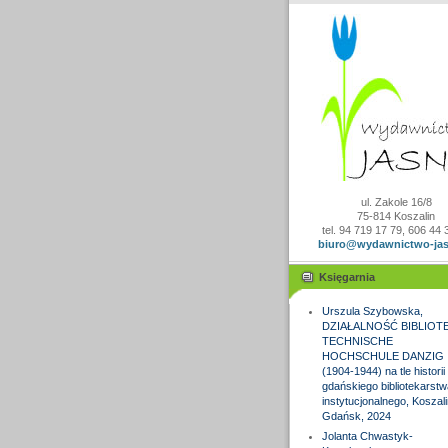
ul. Zakole 16/8
75-814 Koszalin
tel. 94 719 17 79, 606 44 
biuro@wydawnictwo-jas
Księgarnia
Urszula Szybowska,
DZIAŁALNOŚĆ BIBLIOTE
TECHNISCHE
HOCHSCHULE DANZIG
(1904-1944) na tle historii
gdańskiego bibliotekarstw
instytucjonalnego, Koszali
Gdańsk, 2024
Jolanta Chwastyk-