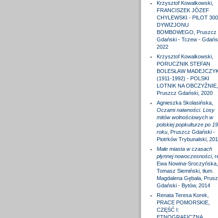
Krzysztof Kowalkowski,
FRANCISZEK JÓZEF
CHYLEWSKI - PILOT 300
DYWIZJONU
BOMBOWEGO, Pruszcz
Gdański - Tczew - Gdańs
2022
Krzysztof Kowalkowski,
PORUCZNIK STEFAN
BOLESŁAW MADEJCZY
(1911-1992) - POLSKI
LOTNIK NA OBCZYŹNIE,
Pruszcz Gdański, 2020
Agnieszka Skolasińska,
Oczami naiwności. Losy
mitów wolnościowych w
polskiej popkulturze po 1
roku
, Pruszcz Gdański -
Piotrków Trybunalski, 20
Małe miasta w czasach
płynnej nowoczesności
, r
Ewa Nowina-Sroczyńska,
Tomasz Siemiński, tłum.
Magdalena Gębala, Prus
Gdański - Bytów, 2014
Renata Teresa Korek,
PRACE POMORSKIE,
CZĘŚĆ I:
ETNOGRAFICZNA,