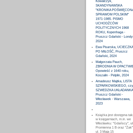
Kowalczyk,
SKANDYNAWSKA
"KRONIKA POŚWIĘCON
SPRAWOM POLSKIM"
1971-1985. PISMO
UCHODŹCÓW
POLITYCZNYCH 1968
ROKU, Kopenhaga -
Pruszcz Gdański - Londy
2024
Ewa Pisarska, UCIECZK
PO MIŁOŚĆ, Pruszcz
Gdański, 2024
Małgorzata Pauch,
ZBRODNIA W OPACTWIE
Opowieść z 1640 roku,
Koszalin - Pelplin, 2024
Amadeusz Majtka, LISTA
SZPARKOWSKIEGO, czyl
SZWEDZKA UKŁADANKA
Pruszcz Gdański -
Włocławek - Warszawa,
2023
Książka jest dostępna ta
w księgarniach, m.in. we
Włocławku: "Gdańscy", ul
Promienna 1 B oraz "Żak"
ul. 3 Maja 15