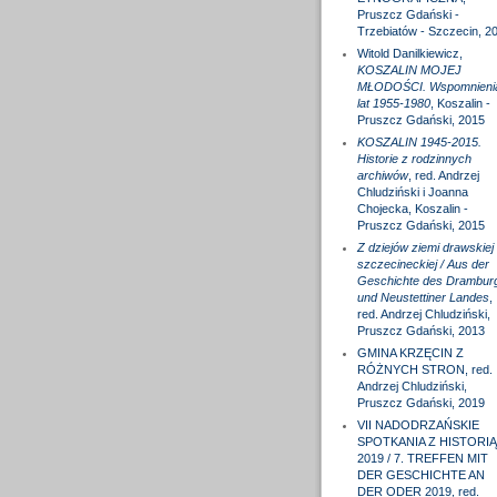
Pruszcz Gdański -
Trzebiatów - Szczecin, 2
Witold Danilkiewicz,
KOSZALIN MOJEJ
MŁODOŚCI. Wspomnieni
lat 1955-1980
, Koszalin -
Pruszcz Gdański, 2015
KOSZALIN 1945-2015.
Historie z rodzinnych
archiwów
, red. Andrzej
Chludziński i Joanna
Chojecka, Koszalin -
Pruszcz Gdański, 2015
Z dziejów ziemi drawskiej 
szczecineckiej / Aus der
Geschichte des Drambur
und Neustettiner Landes
,
red. Andrzej Chludziński,
Pruszcz Gdański, 2013
GMINA KRZĘCIN Z
RÓŻNYCH STRON, red.
Andrzej Chludziński,
Pruszcz Gdański, 2019
VII NADODRZAŃSKIE
SPOTKANIA Z HISTORIĄ
2019 / 7. TREFFEN MIT
DER GESCHICHTE AN
DER ODER 2019, red.