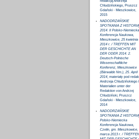
redakcją Andrzeja
Chludzińskiego, Pruszcz
Gdański - Mieszkowice,
2015
NADODRZAŃSKIE
SPOTKANIA Z HISTORI
2014. II Polsko-Niemieck
Konferencja Naukowa,
Mieszkowice, 25 kwietnia
2014 r. / TREFFEN MIT
DER GESCHICHTE AN
DER ODER 2014. 2.
Deutsch-Polnische
Wissenschaftliche
Konferenz, Mieszkowice
(Bärwalde Nm.), 25. April
2014
, materiały pod redak
Andrzeja Chludzińskiego /
Materialien unter der
Redaktion von Andrzej
Chludziński, Pruszcz
Gdański - Mieszkowice,
2014
NADODRZAŃSKIE
SPOTKANIA Z HISTORIĄ
Polsko-Niemiecka
Konferencja Naukowa,
Czelin, gm. Mieszkowice,
marca 2013 r. / TREFFE
MIT DER GESCHICHTE 