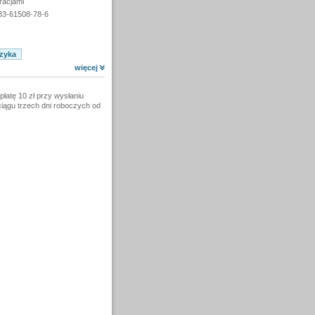
racjami
83-61508-78-6
więcej
łatę 10 zł przy wysłaniu
ciągu trzech dni roboczych od