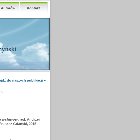
a Autorów
Kontakt
zyński
ejdź do naszych publikacji »
yn.
h archiwów
, red. Andrzej
 Pruszcz Gdański, 2015