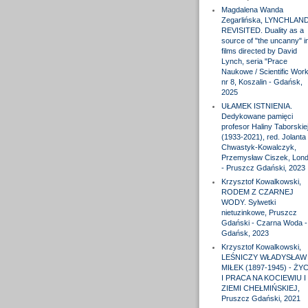
Magdalena Wanda
Zegarlińska, LYNCHLAN
REVISITED. Duality as a
source of "the uncanny" i
films directed by David
Lynch, seria "Prace
Naukowe / Scientific Wor
nr 8, Koszalin - Gdańsk,
2025
UŁAMEK ISTNIENIA.
Dedykowane pamięci
profesor Haliny Taborskie
(1933-2021), red. Jolanta
Chwastyk-Kowalczyk,
Przemysław Ciszek, Lon
- Pruszcz Gdański, 2023
Krzysztof Kowalkowski,
RODEM Z CZARNEJ
WODY. Sylwetki
nietuzinkowe, Pruszcz
Gdański - Czarna Woda -
Gdańsk, 2023
Krzysztof Kowalkowski,
LEŚNICZY WŁADYSŁAW
MIŁEK (1897-1945) - ŻYC
I PRACA NA KOCIEWIU I
ZIEMI CHEŁMIŃSKIEJ,
Pruszcz Gdański, 2021