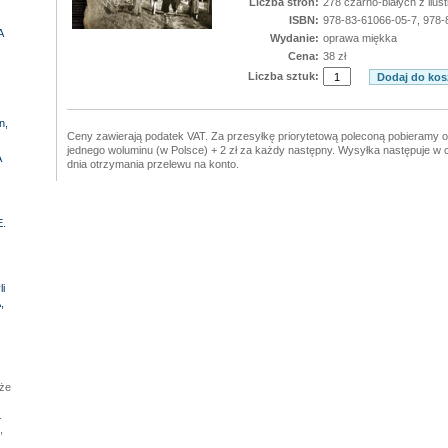
Liczba stron:
278 czarno-białych z ilust
ISBN:
978-83-61066-05-7, 978-
A
Wydanie:
oprawa miękka
Cena:
38 zł
Liczba sztuk:
n,
Ceny zawierają podatek VAT. Za przesyłkę priorytetową poleconą pobieramy op
jednego woluminu (w Polsce) + 2 zł za każdy następny. Wysyłka następuje w 
A
dnia otrzymania przelewu na konto.
.
i
,
kże
.
,