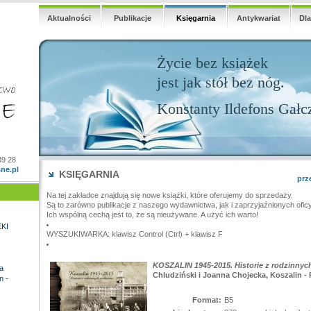
Aktualności
Publikacje
Księgarnia
Antykwariat
Dl
Życie bez książek
jest jak stół bez nóg.
Konstanty Ildefons Gałc
39 28
ne.pl
KSIĘGARNIA
prz
Na tej zakładce znajdują się nowe książki, które oferujemy do sprzedaży.
Są to zarówno publikacje z naszego wydawnictwa, jak i zaprzyjaźnionych ofic
Ich wspólną cechą jest to, że są nieużywane. A użyć ich warto!
KI
WYSZUKIWARKA: klawisz Control (Ctrl) + klawisz F
KOSZALIN 1945-2015. Historie z rodzinnyc
a
Chludziński i Joanna Chojecka, Koszalin -
n -
Format:
B5